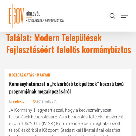
Skip
to
Menu
search
main
Close
content
Menu
Találat: Modern Települések
Fejlesztéséért felelős kormánybiztos
KÖZIGAZGATÁS: MAGYAR
Kormányhatározat a „Felzárkózó települések” hosszú távú
programjának megalapozásáról
by
redaktor
2019. július 7.
„A Kormány 1. egyetért azzal, hogy a kedvezményezett
települések besorolásáról és a besorolás feltételrendszeréről
szóló 105/2015. (IV. 23.) Korm. rendeletben meghatározott
településkörből a Központi Statisztikai Hivatal által készített