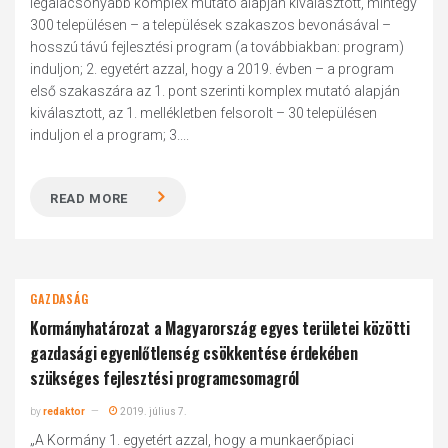
legalacsonyabb komplex mutató alapján kiválasztott, mintegy
300 településen – a települések szakaszos bevonásával –
hosszú távú fejlesztési program (a továbbiakban: program)
induljon; 2. egyetért azzal, hogy a 2019. évben – a program
első szakaszára az 1. pont szerinti komplex mutató alapján
kiválasztott, az 1. mellékletben felsorolt – 30 településen
induljon el a program; 3....
READ MORE
GAZDASÁG
Kormányhatározat a Magyarország egyes területei közötti
gazdasági egyenlőtlenség csökkentése érdekében
szükséges fejlesztési programcsomagról
by
redaktor
2019. július 7.
„A Kormány 1. egyetért azzal, hogy a munkaerőpiaci