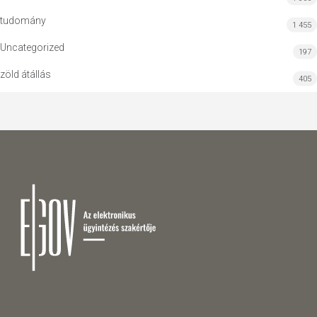
tudomány
1 455
Uncategorized
197
zöld átállás
405