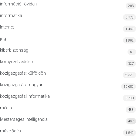
információ röviden
203
informatika
3 779
Internet
1 449
jog
1 802
kiberbiztonság
61
környezetvédelem
327
közigazgatás: külföldön
2 321
közigazgatás: magyar
10 659
közigazgatási informatika
5 783
média
488
Mesterséges Intelligencia
427
MI
művelődés
1 549