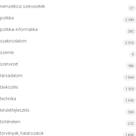
nemzetközi szervezetek
27
politika
2 340
politikai informatika
292
szakirodalom
2 510
szemle
4
szervezet
189
társadalom
1 964
távközlés
1 310
technika
1 918
területfejlesztés
556
történelem
212
törvények, határozatok
1 806