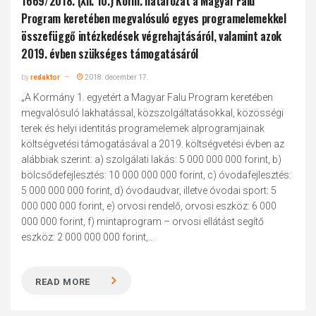
1669/2018. (XII. 10.) Korm. határozat a Magyar Falu
Program keretében megvalósuló egyes programelemekkel
összefüggő intézkedések végrehajtásáról, valamint azok
2019. évben szükséges támogatásáról
by
redaktor
2018. december 17.
„A Kormány 1. egyetért a Magyar Falu Program keretében
megvalósuló lakhatással, közszolgáltatásokkal, közösségi
terek és helyi identitás programelemek alprogramjainak
költségvetési támogatásával a 2019. költségvetési évben az
alábbiak szerint: a) szolgálati lakás: 5 000 000 000 forint, b)
bölcsődefejlesztés: 10 000 000 000 forint, c) óvodafejlesztés:
5 000 000 000 forint, d) óvodaudvar, illetve óvodai sport: 5
000 000 000 forint, e) orvosi rendelő, orvosi eszköz: 6 000
000 000 forint, f) mintaprogram – orvosi ellátást segítő
eszköz: 2 000 000 000 forint,...
READ MORE