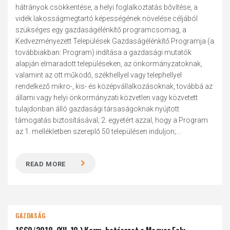
hátrányok csökkentése, a helyi foglalkoztatás bővítése, a
vidék lakosságmegtartó képességének növelése céljából
szükséges egy gazdaságélénkítő programcsomag, a
Kedvezményezett Települések Gazdaságélénkítő Programja (a
továbbiakban: Program) indítása a gazdasági mutatók
alapján elmaradott településeken, az önkormányzatoknak,
valamint az ott működő, székhellyel vagy telephellyel
rendelkező mikro-, kis- és középvállalkozásoknak, továbbá az
állami vagy helyi önkormányzati közvetlen vagy közvetett
tulajdonban álló gazdasági társaságoknak nyújtott
támogatás biztosításával; 2. egyetért azzal, hogy a Program
az 1. mellékletben szereplő 50 településen induljon;...
READ MORE
GAZDASÁG