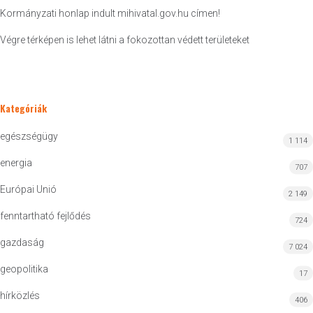
Kormányzati honlap indult mihivatal.gov.hu címen!
Végre térképen is lehet látni a fokozottan védett területeket
Kategóriák
egészségügy
1 114
energia
707
Európai Unió
2 149
fenntartható fejlődés
724
gazdaság
7 024
geopolitika
17
hírközlés
406