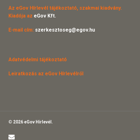
Az eGov Hírlevél tájékoztató, szakmai kiadvány.
Kiadója az
eGov Kft.
E-mail cím:
szerkesztoseg@egov.hu
Adatvédelmi tájékoztató
Leiratkozás az eGov Hírlevélről
© 2026 eGov Hírlevél.
email