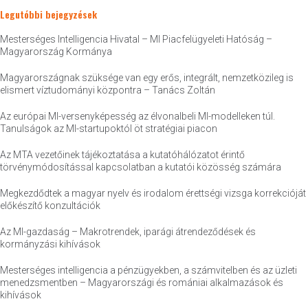
Legutóbbi bejegyzések
Mesterséges Intelligencia Hivatal – MI Piacfelügyeleti Hatóság –
Magyarország Kormánya
Magyarországnak szüksége van egy erős, integrált, nemzetközileg is
elismert víztudományi központra – Tanács Zoltán
Az európai MI-versenyképesség az élvonalbeli MI-modelleken túl.
Tanulságok az MI-startupoktól öt stratégiai piacon
Az MTA vezetőinek tájékoztatása a kutatóhálózatot érintő
törvénymódosítással kapcsolatban a kutatói közösség számára
Megkezdődtek a magyar nyelv és irodalom érettségi vizsga korrekcióját
előkészítő konzultációk
Az MI-gazdaság – Makrotrendek, iparági átrendeződések és
kormányzási kihívások
Mesterséges intelligencia a pénzügyekben, a számvitelben és az üzleti
menedzsmentben – Magyarországi és romániai alkalmazások és
kihívások