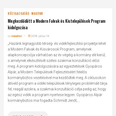
KÖZIGAZGATÁS: MAGYAR
Megkezdődött a Modern Falvak és Kistelepülések Program
kidolgozása
by
redaktor
2018. július 14.
„Hazánk legnagyobb térség- és vidékfejlesztési projektje lehet
a Modern Falvak és Kisvárosok Program, amelynek
alapkoncepciója várhatóan az év végéig a kormány elé kerül,
s amelynek elkészítését széles szakmai konzultáció előzi
meg. A program kidolgozására az egyeztetések Gyopáros
Alpár, a Modern Települések Fejlesztéséért felelős
kormánybiztos vezetésével ma kezdődtek meg. A ciklusokon
átívelő program a vidéki települések tényleges problémáit tárja
fel, reagál azokra, a szakmai konzultáció célja pedig az, hogy
az egész vidék a program nyertese legyen. Gyopáros Alpár
kormánybiztos ma fogadta Schmidt Jenőt,...