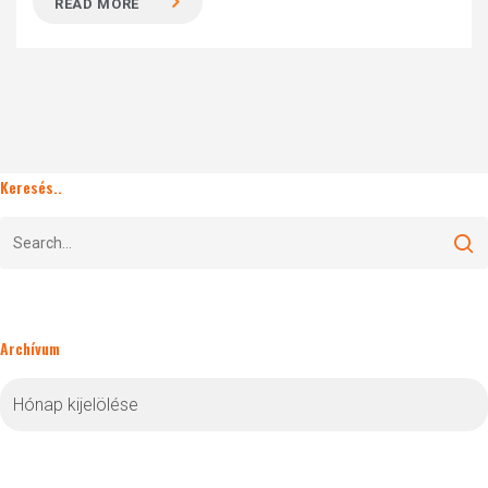
READ MORE
Keresés..
Archívum
Archívum