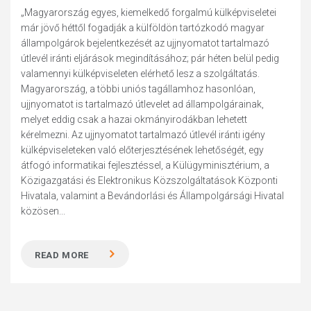
„Magyarország egyes, kiemelkedő forgalmú külképviseletei
már jövő héttől fogadják a külföldön tartózkodó magyar
állampolgárok bejelentkezését az ujjnyomatot tartalmazó
útlevél iránti eljárások megindításához; pár héten belül pedig
valamennyi külképviseleten elérhető lesz a szolgáltatás.
Magyarország, a többi uniós tagállamhoz hasonlóan,
ujjnyomatot is tartalmazó útlevelet ad állampolgárainak,
melyet eddig csak a hazai okmányirodákban lehetett
kérelmezni. Az ujjnyomatot tartalmazó útlevél iránti igény
külképviseleteken való előterjesztésének lehetőségét, egy
átfogó informatikai fejlesztéssel, a Külügyminisztérium, a
Közigazgatási és Elektronikus Közszolgáltatások Központi
Hivatala, valamint a Bevándorlási és Állampolgársági Hivatal
közösen...
READ MORE