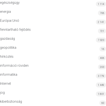
egészségügy
1 114
energia
706
Európai Unió
2 141
fenntartható fejlődés
721
gazdaság
7 020
geopolitika
16
hírközlés
406
információ röviden
203
informatika
3 779
Internet
1 449
jog
1 801
kiberbiztonság
60