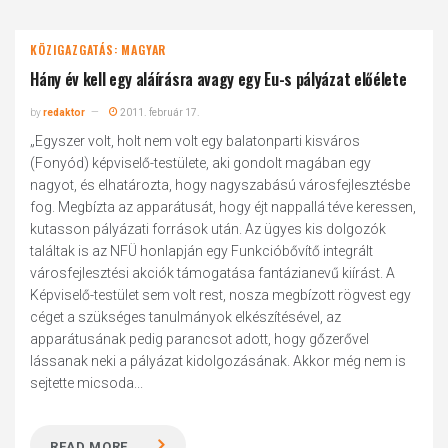
KÖZIGAZGATÁS: MAGYAR
Hány év kell egy aláírásra avagy egy Eu-s pályázat előélete
by
redaktor
2011. február 17.
„Egyszer volt, holt nem volt egy balatonparti kisváros
(Fonyód) képviselő-testülete, aki gondolt magában egy
nagyot, és elhatározta, hogy nagyszabású városfejlesztésbe
fog. Megbízta az apparátusát, hogy éjt nappallá téve keressen,
kutasson pályázati források után. Az ügyes kis dolgozók
találtak is az NFÜ honlapján egy Funkcióbővítő integrált
városfejlesztési akciók támogatása fantázianevű kiírást. A
Képviselő-testület sem volt rest, nosza megbízott rögvest egy
céget a szükséges tanulmányok elkészítésével, az
apparátusának pedig parancsot adott, hogy gőzerővel
lássanak neki a pályázat kidolgozásának. Akkor még nem is
sejtette micsoda...
READ MORE