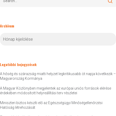
Archívum
Archívum
Legutóbbi bejegyzések
A hőség és szárazság miatti helyzet legkritikusabb öt napja következik –
Magyarország Kormánya
A Magyar Közlönyben megjelentek az európai uniós források elérése
érdekében módosított helyreállítási terv részletei
Miniszteri biztos készíti elő az Egészségügyi Minőségellenőrzési
Hatóság létrehozását