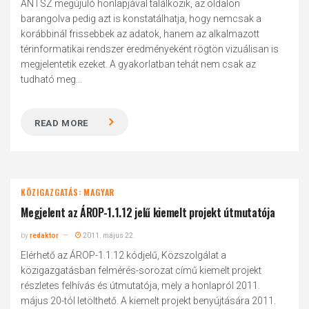
ÁNTSZ megújuló honlapjával találkozik, az oldalon
barangolva pedig azt is konstatálhatja, hogy nemcsak a
korábbinál frissebbek az adatok, hanem az alkalmazott
térinformatikai rendszer eredményeként rögtön vizuálisan is
megjelentetik ezeket. A gyakorlatban tehát nem csak az
tudható meg...
READ MORE
KÖZIGAZGATÁS: MAGYAR
Megjelent az ÁROP-1.1.12 jelű kiemelt projekt útmutatója
by
redaktor
2011. május 22.
Elérhető az ÁROP-1.1.12 kódjelű, Közszolgálat a
közigazgatásban felmérés-sorozat című kiemelt projekt
részletes felhívás és útmutatója, mely a honlapról 2011.
május 20-tól letölthető. A kiemelt projekt benyújtására 2011.