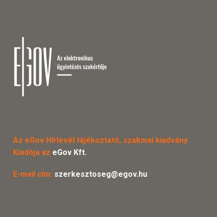
Az eGov Hírlevél tájékoztató, szakmai kiadvány.
Kiadója az
eGov Kft.
E-mail cím:
szerkesztoseg@egov.hu