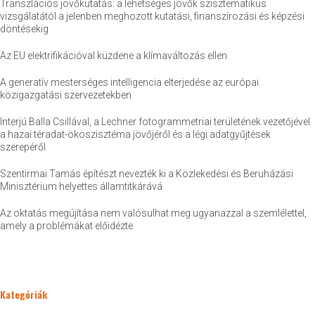
Transzlációs jövőkutatás: a lehetséges jövők szisztematikus
vizsgálatától a jelenben meghozott kutatási, finanszírozási és képzési
döntésekig
Az EU elektrifikációval küzdene a klímaváltozás ellen
A generatív mesterséges intelligencia elterjedése az európai
közigazgatási szervezetekben
Interjú Balla Csillával, a Lechner fotogrammetriai területének vezetőjével
a hazai téradat-ökoszisztéma jövőjéről és a légi adatgyűjtések
szerepéről
Szentirmai Tamás építészt nevezték ki a Közlekedési és Beruházási
Minisztérium helyettes államtitkárává
Az oktatás megújítása nem valósulhat meg ugyanazzal a szemlélettel,
amely a problémákat előidézte
Kategóriák