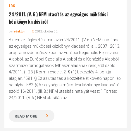
JOG
24/2011. (V. 6.) NFM utasítás az egységes működési
kézikönyv kiadásáról
by
redaktor
2012. október 30.
A nemzeti fejlesztési miniszter 24/2011. (V. 6.) NFM utasítása
az egységes működési kézikönyv kiadásáról a ... 2007–2013.
programozási időszakban az Európai Regionális Fejlesztési
Alapból, az Európai Szociális Alapból és a Kohéziós Alapból
származó támogatások felhasználásának rendjéről szóló
4/2011. (I. 28.) Korm. rendelet 2. § (1) bekezdés 4. pontja
alapján. "581. § Ez az utasítás a közzétételét követő napon lép
hatályba. 582. § Az egységes működési kézikönyv kiadásáról
szóló 16/2011. (III. 8.) NFM utasítás hatályát veszti." Forrás:
24/2011. (V. 6.) NFM utasítás az...
READ MORE