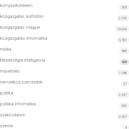
környezetvédelem
326
közigazgatás: külföldön
2 319
közigazgatás: magyar
10 650
közigazgatási informatika
5 781
média
488
Mesterséges Intelligencia
420
MI
művelődés
1 548
nemzetközi szervezetek
27
politika
2 337
politikai informatika
292
szakirodalom
2 507
szemle
4