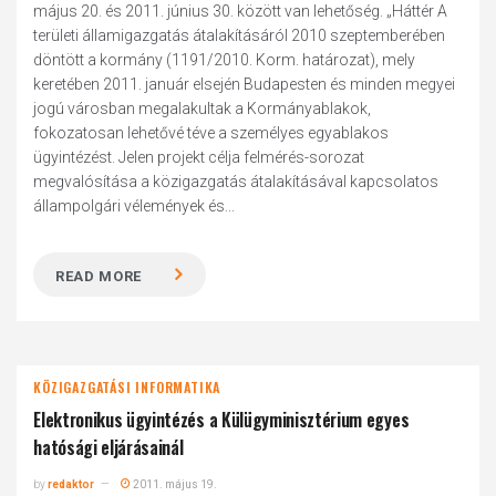
május 20. és 2011. június 30. között van lehetőség. „Háttér A
területi államigazgatás átalakításáról 2010 szeptemberében
döntött a kormány (1191/2010. Korm. határozat), mely
keretében 2011. január elsején Budapesten és minden megyei
jogú városban megalakultak a Kormányablakok,
fokozatosan lehetővé téve a személyes egyablakos
ügyintézést. Jelen projekt célja felmérés-sorozat
megvalósítása a közigazgatás átalakításával kapcsolatos
állampolgári vélemények és...
READ MORE
KÖZIGAZGATÁSI INFORMATIKA
Elektronikus ügyintézés a Külügyminisztérium egyes
hatósági eljárásainál
by
redaktor
2011. május 19.