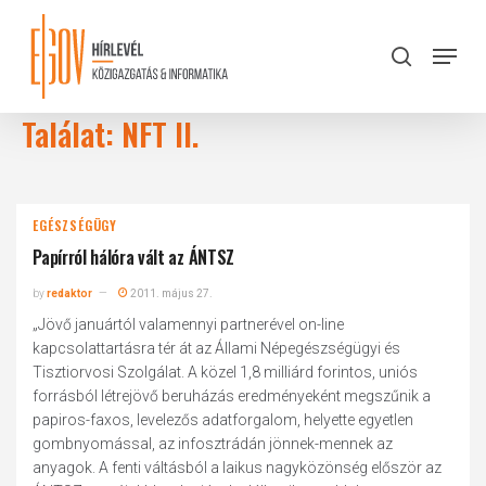
Skip
to
Menu
search
main
Close
content
Menu
Találat: NFT II.
EGÉSZSÉGÜGY
Papírról hálóra vált az ÁNTSZ
by
redaktor
2011. május 27.
„Jövő januártól valamennyi partnerével on-line
kapcsolattartásra tér át az Állami Népegészségügyi és
Tisztiorvosi Szolgálat. A közel 1,8 milliárd forintos, uniós
forrásból létrejövő beruházás eredményeként megszűnik a
papiros-faxos, levelezős adatforgalom, helyette egyetlen
gombnyomással, az infosztrádán jönnek-mennek az
anyagok. A fenti váltásból a laikus nagyközönség először az