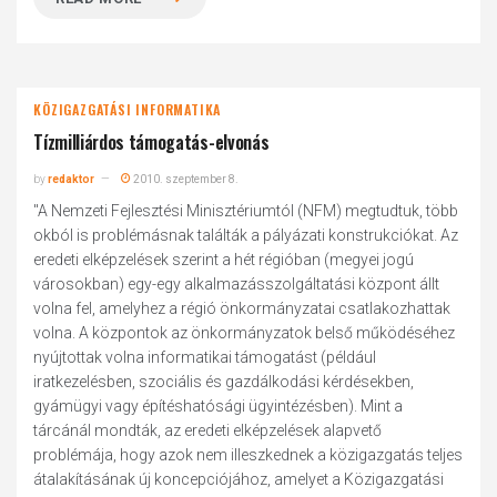
KÖZIGAZGATÁSI INFORMATIKA
Tízmilliárdos támogatás-elvonás
by
redaktor
2010. szeptember 8.
"A Nemzeti Fejlesztési Minisztériumtól (NFM) megtudtuk, több
okból is problémásnak találták a pályázati konstrukciókat. Az
eredeti elképzelések szerint a hét régióban (megyei jogú
városokban) egy-egy alkalmazásszolgáltatási központ állt
volna fel, amelyhez a régió önkormányzatai csatlakozhattak
volna. A központok az önkormányzatok belső működéséhez
nyújtottak volna informatikai támogatást (például
iratkezelésben, szociális és gazdálkodási kérdésekben,
gyámügyi vagy építéshatósági ügyintézésben). Mint a
tárcánál mondták, az eredeti elképzelések alapvető
problémája, hogy azok nem illeszkednek a közigazgatás teljes
átalakításának új koncepciójához, amelyet a Közigazgatási