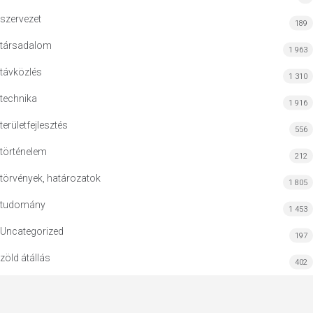
szervezet
189
társadalom
1 963
távközlés
1 310
technika
1 916
területfejlesztés
556
történelem
212
törvények, határozatok
1 805
tudomány
1 453
Uncategorized
197
zöld átállás
402