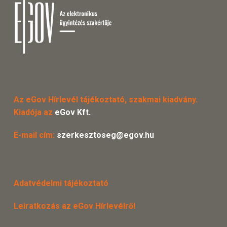
Az eGov Hírlevél tájékoztató, szakmai kiadvány.
Kiadója az
eGov Kft.
E-mail cím:
szerkesztoseg@egov.hu
Adatvédelmi tájékoztató
Leiratkozás az eGov Hírlevélről