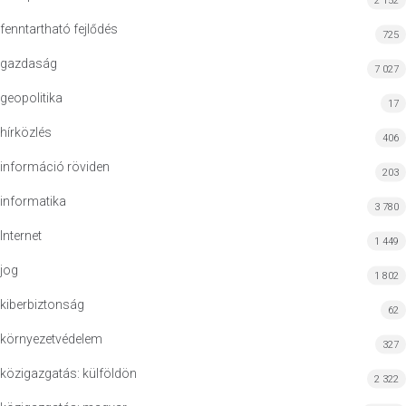
2 152
fenntartható fejlődés
725
gazdaság
7 027
geopolitika
17
hírközlés
406
információ röviden
203
informatika
3 780
Internet
1 449
jog
1 802
kiberbiztonság
62
környezetvédelem
327
közigazgatás: külföldön
2 322