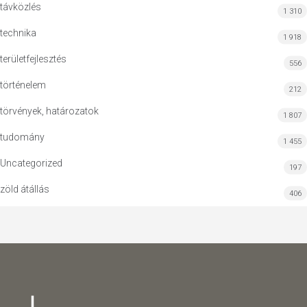
távközlés
1 310
technika
1 918
területfejlesztés
556
történelem
212
törvények, határozatok
1 807
tudomány
1 455
Uncategorized
197
zöld átállás
406