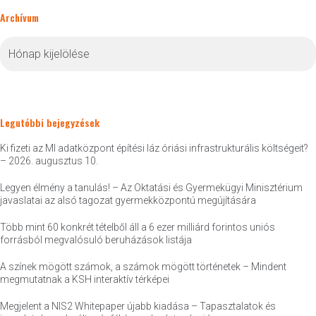
Archívum
Archívum
Legutóbbi bejegyzések
Ki fizeti az MI adatközpont építési láz óriási infrastrukturális költségeit?
– 2026. augusztus 10.
Legyen élmény a tanulás! – Az Oktatási és Gyermekügyi Minisztérium
javaslatai az alsó tagozat gyermekközpontú megújítására
Több mint 60 konkrét tételből áll a 6 ezer milliárd forintos uniós
forrásból megvalósuló beruházások listája
A színek mögött számok, a számok mögött történetek – Mindent
megmutatnak a KSH interaktív térképei
Megjelent a NIS2 Whitepaper újabb kiadása – Tapasztalatok és