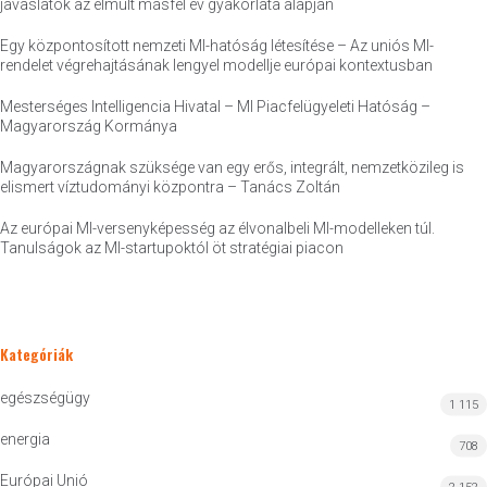
javaslatok az elmúlt másfél év gyakorlata alapján
Egy központosított nemzeti MI-hatóság létesítése – Az uniós MI-
rendelet végrehajtásának lengyel modellje európai kontextusban
Mesterséges Intelligencia Hivatal – MI Piacfelügyeleti Hatóság –
Magyarország Kormánya
Magyarországnak szüksége van egy erős, integrált, nemzetközileg is
elismert víztudományi központra – Tanács Zoltán
Az európai MI-versenyképesség az élvonalbeli MI-modelleken túl.
Tanulságok az MI-startupoktól öt stratégiai piacon
Kategóriák
egészségügy
1 115
energia
708
Európai Unió