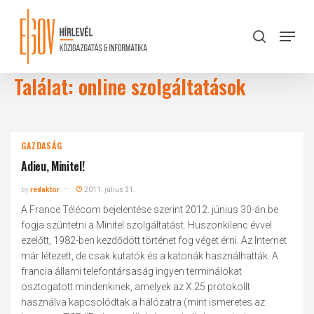
Skip
to
Menu
search
main
Close
content
Menu
Találat: online szolgáltatások
GAZDASÁG
Adieu, Minitel!
by
redaktor
2011. július 31.
A France Télécom bejelentése szerint 2012. június 30-án be
fogja szüntetni a Minitel szolgáltatást. Huszonkilenc évvel
ezelőtt, 1982-ben kezdődött történet fog véget érni. Az Internet
már létezett, de csak kutatók és a katonák használhatták. A
francia állami telefontársaság ingyen terminálokat
osztogatott mindenkinek, amelyek az X.25 protokollt
használva kapcsolódtak a hálózatra (mint ismeretes az