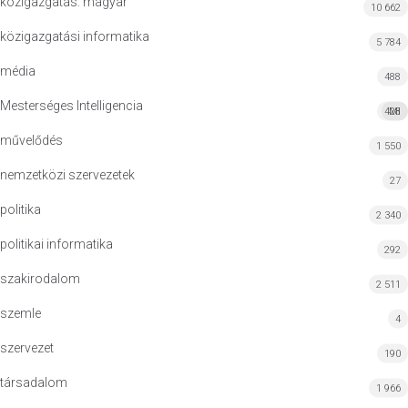
közigazgatás: magyar
10 662
közigazgatási informatika
5 784
média
488
Mesterséges Intelligencia
428
MI
művelődés
1 550
nemzetközi szervezetek
27
politika
2 340
politikai informatika
292
szakirodalom
2 511
szemle
4
szervezet
190
társadalom
1 966