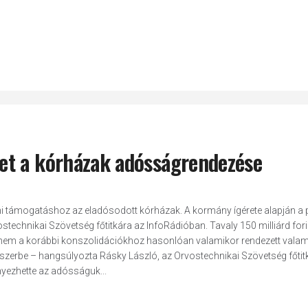
et a kórházak adósságrendezése
lami támogatáshoz az eladósodott kórházak. A kormány ígérete alapján a 
echnikai Szövetség főtitkára az InfoRádióban. Tavaly 150 milliárd for
t nem a korábbi konszolidációkhoz hasonlóan valamikor rendezett vala
szerbe – hangsúlyozta Rásky László, az Orvostechnikai Szövetség főtitk
nyezhette az adósságuk...