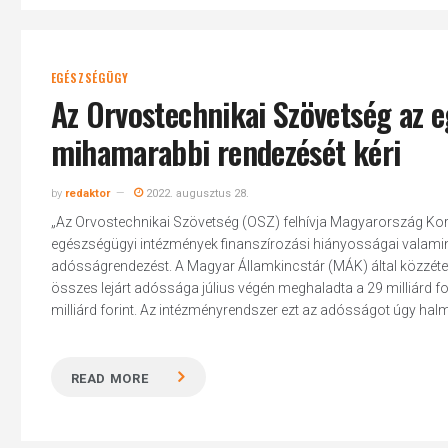
EGÉSZSÉGÜGY
Az Orvostechnikai Szövetség az 
mihamarabbi rendezését kéri
by
redaktor
2022. augusztus 28.
„Az Orvostechnikai Szövetség (OSZ) felhívja Magyarország Korm
egészségügyi intézmények finanszírozási hiányosságai valami
adósságrendezést. A Magyar Államkincstár (MÁK) által közzétet
összes lejárt adóssága július végén meghaladta a 29 milliárd f
milliárd forint. Az intézményrendszer ezt az adósságot úgy halmoz
READ MORE