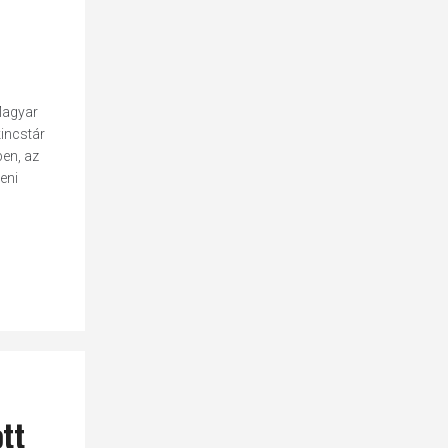
 Magyar
kincstár
ben, az
eni
tt