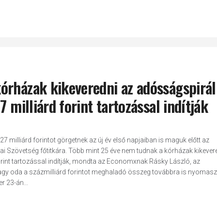
órházak kikeveredni az adósságspirál
 milliárd forint tartozással indítják
milliárd forintot görgetnek az új év első napjaiban is maguk előtt az
 Szövetség főtitkára. Több mint 25 éve nem tudnak a kórházak kikever
forint tartozással indítják, mondta az Economxnak Rásky László, az
agy oda a százmilliárd forintot meghaladó összeg továbbra is nyomaszt
 23-án...