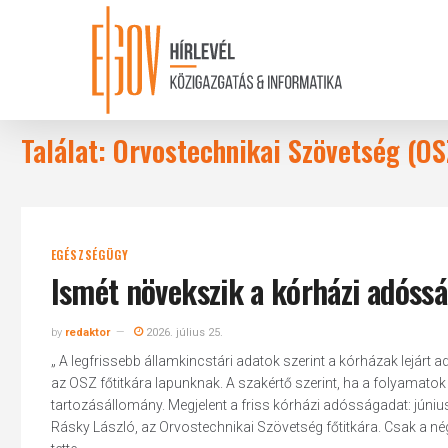
Skip
to
main
content
Találat: Orvostechnikai Szövetség (OS
EGÉSZSÉGÜGY
Ismét növekszik a kórházi adóss
by
redaktor
2026. július 25.
„ A legfrissebb államkincstári adatok szerint a kórházak lejárt 
az OSZ főtitkára lapunknak. A szakértő szerint, ha a folyamatok
tartozásállomány. Megjelent a friss kórházi adósságadat: június
Rásky László, az Orvostechnikai Szövetség főtitkára. Csak a négy