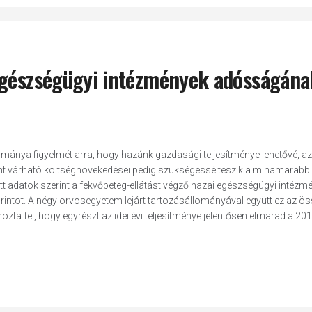
egészségügyi intézmények adósságána
ánya figyelmét arra, hogy hazánk gazdasági teljesítménye lehetővé, az
nt várható költségnövekedései pedig szükségessé teszik a mihamarabbi
t adatok szerint a fekvőbeteg-ellátást végző hazai egészségügyi intézm
orintot. A négy orvosegyetem lejárt tartozásállományával együtt ez az ö
ta fel, hogy egyrészt az idei évi teljesítménye jelentősen elmarad a 2019