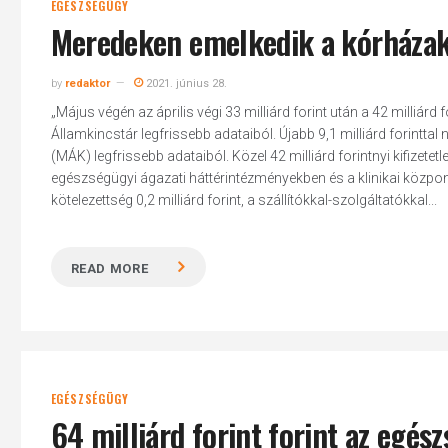
EGÉSZSÉGÜGY
Meredeken emelkedik a kórháza
by
redaktor
2021. június 28.
„Május végén az április végi 33 milliárd forint után a 42 milliá
Államkincstár legfrissebb adataiból. Újabb 9,1 milliárd forintt
(MÁK) legfrissebb adataiból. Közel 42 milliárd forintnyi kifizet
egészségügyi ágazati háttérintézményekben és a klinikai közpo
kötelezettség 0,2 milliárd forint, a szállítókkal-szolgáltatókkal...
READ MORE
EGÉSZSÉGÜGY
64 milliárd forint forint az egé