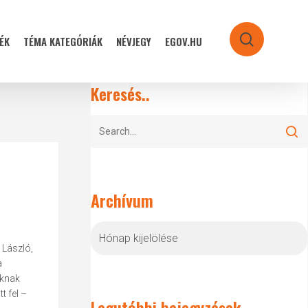
ÉK
TÉMA KATEGÓRIÁK
NÉVJEGY
EGOV.HU
search
Keresés..
Archívum
Archívum
 László,
a
nknak
t fel –
Legutóbbi bejegyzések