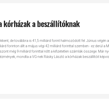
a kórházak a beszállítóknak
ökkent, de továbbra is 41,5 milliárd forint halmozódott fel. Június végén a
árd forinton állt a május végi 42 milliárd forinttal szemben - ez derül a 
zont még 9 milliárd forinttal nőtt a kifizetetlen számlák összege. Már ny
tézmények, mondta a VG-nek Rásky László a kórházak beszállítóit képvi