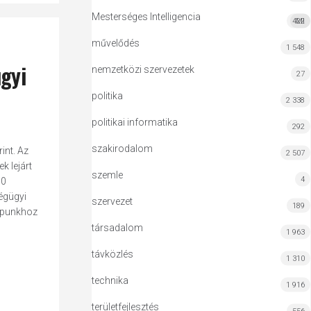
Mesterséges Intelligencia
422
MI
művelődés
1 548
gyi
nemzetközi szervezetek
27
politika
2 338
politikai informatika
292
szakirodalom
int. Az
2 507
k lejárt
szemle
4
90
égügyi
szervezet
189
lapunkhoz
társadalom
1 963
távközlés
1 310
technika
1 916
területfejlesztés