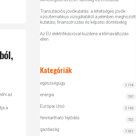
Transzlációs jövőkutatás: a lehetséges jövők
szisztematikus vizsgálatától a jelenben meghozott
kutatási, finanszírozási és képzési döntésekig
Az EU elektrifikációval küzdene a klímaváltozás
ellen
ból,
Kategóriák
egészségügy
1 114
edni az
energia
707
Európai Unió
ja a
2 143
fenntartható fejlődés
722
gazdaság
7 021