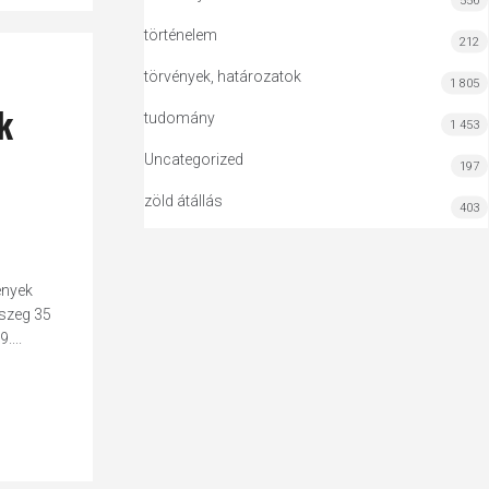
556
történelem
212
törvények, határozatok
1 805
k
tudomány
1 453
Uncategorized
197
zöld átállás
403
ények
sszeg 35
....