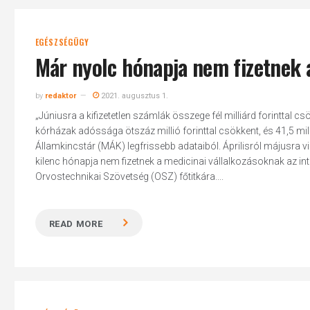
EGÉSZSÉGÜGY
Már nyolc hónapja nem fizetnek 
by
redaktor
2021. augusztus 1.
„Júniusra a kifizetetlen számlák összege fél milliárd forinttal cs
kórházak adóssága ötszáz millió forinttal csökkent, és 41,5 milli
Államkincstár (MÁK) legfrissebb adataiból. Áprilisról májusra vis
kilenc hónapja nem fizetnek a medicinai vállalkozásoknak az in
Orvostechnikai Szövetség (OSZ) főtitkára....
READ MORE