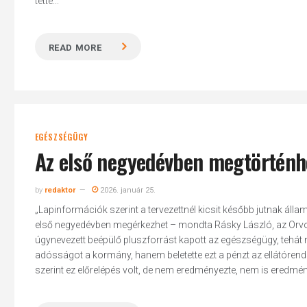
tette...
READ MORE
EGÉSZSÉGÜGY
Az első negyedévben megtörténh
by
redaktor
2026. január 25.
„Lapinformációk szerint a tervezettnél kicsit később jutnak ál
első negyedévben megérkezhet – mondta Rásky László, az Orvost
úgynevezett beépülő pluszforrást kapott az egészségügy, tehá
adósságot a kormány, hanem beletette ezt a pénzt az ellátórend
szerint ez előrelépés volt, de nem eredményezte, nem is eredmé
Hit enter to search or ESC to close