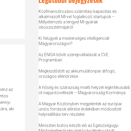
Közfinanszírozású számítási kapacitás és
alkalmazott MI-vel foglalkozó startupok –
Mélyelemzés a lengyel MI-gyárak
ökoszisztémájáról
Ki felügyeli a mesterséges intelligenciát
Magyarországon?
Az ENISA bővíti szerepvállalását a CVE
Programban
Megkezdődött az akkumulátoripar átfogó,
országos ellenőrzése
A hőség és szárazság miatti helyzet legkritikusabb
pénz az
öt napja következik – Magyarország Kormánya
intos
mennyi
A Magyar Közlönyben megjelentek az európai
ára, aki
uniós források elérése érdekében módosított
helyreállítási terv részletei
Miniszteri biztos készíti elő az Egészségügyi
Minőségellenőrzési Hatóság létrehozását