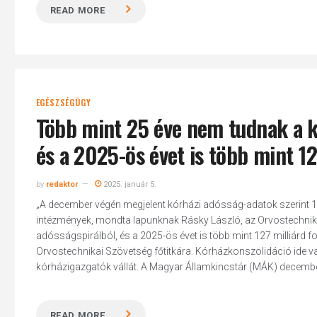
READ MORE
EGÉSZSÉGÜGY
Több mint 25 éve nem tudnak a k
és a 2025-ös évet is több mint 127
by
redaktor
2025. január 5.
„A december végén megjelent kórházi adósság-adatok szerint 127 
intézmények, mondta lapunknak Rásky László, az Orvostechnikai
adósságspirálból, és a 2025-ös évet is több mint 127 milliárd 
Orvostechnikai Szövetség főtitkára. Kórházkonszolidáció ide v
kórházigazgatók vállát. A Magyar Államkincstár (MÁK) december
READ MORE