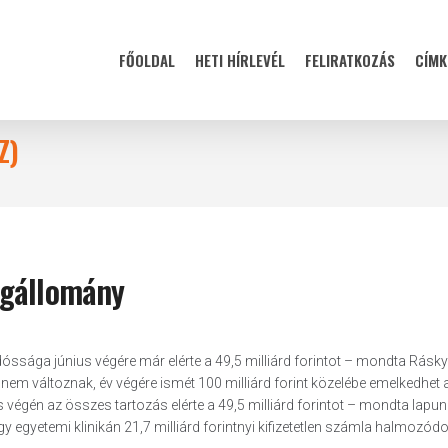
FŐOLDAL
HETI HÍRLEVÉL
FELIRATKOZÁS
CÍMK
Z)
ágállomány
adóssága június végére már elérte a 49,5 milliárd forintot – mondta Rásky
 nem változnak, év végére ismét 100 milliárd forint közelébe emelkedhet 
 végén az összes tartozás elérte a 49,5 milliárd forintot – mondta lapu
 egyetemi klinikán 21,7 milliárd forintnyi kifizetetlen számla halmozódot