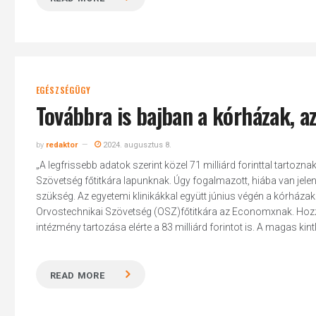
EGÉSZSÉGÜGY
Továbbra is bajban a kórházak, a
by
redaktor
2024. augusztus 8.
„A legfrissebb adatok szerint közel 71 milliárd forinttal tartoz
Szövetség főtitkára lapunknak. Úgy fogalmazott, hiába van jel
szükség. Az egyetemi klinikákkal együtt június végén a kórházak
Orvostechnikai Szövetség (OSZ)főtitkára az Economxnak. Hozz
intézmény tartozása elérte a 83 milliárd forintot is. A magas kint
READ MORE