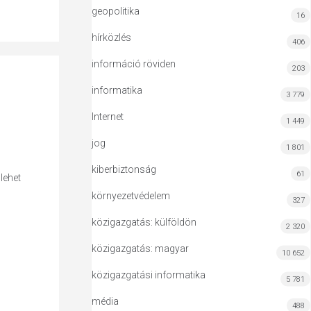
geopolitika
16
hírközlés
406
információ röviden
203
informatika
3 779
Internet
1 449
jog
1 801
kiberbiztonság
61
lehet
környezetvédelem
327
közigazgatás: külföldön
2 320
közigazgatás: magyar
10 652
közigazgatási informatika
5 781
média
488