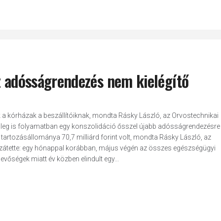
z adósságrendezés nem kielégítő
nak a kórházak a beszállítóiknak, mondta Rásky László, az Orvostechnikai
enleg is folyamatban egy konszolidáció ősszel újabb adósságrendezésre 
 tartozásállománya 70,7 milliárd forint volt, mondta Rásky László, az
átette: egy hónappal korábban, május végén az összes egészségügyi
levőségek miatt év közben elindult egy...