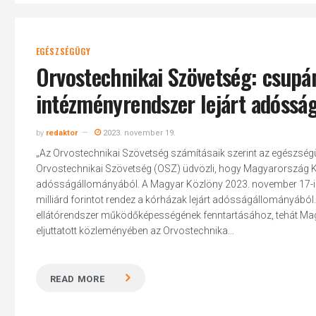
EGÉSZSÉGÜGY
Orvostechnikai Szövetség: csupá
intézményrendszer lejárt adóssá
by
redaktor
2023. november 19.
„Az Orvostechnikai Szövetség számításaik szerint az egészségüg
Orvostechnikai Szövetség (OSZ) üdvözli, hogy Magyarország Korm
adósságállományából. A Magyar Közlöny 2023. november 17-i s
milliárd forintot rendez a kórházak lejárt adósságállományáb
ellátórendszer működőképességének fenntartásához, tehát Magy
eljuttatott közleményében az Orvostechnika...
READ MORE