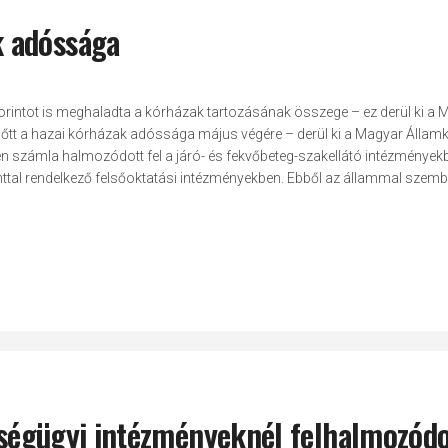
k adóssága
rd forintot is meghaladta a kórházak tartozásának összege – ez derül ki a
al nőtt a hazai kórházak adóssága május végére – derül ki a Magyar Állam
etlen számla halmozódott fel a járó- és fekvőbeteg-szakellátó intézmények
nttal rendelkező felsőoktatási intézményekben. Ebből az állammal szemb
szségügyi intézményeknél felhalmozódo