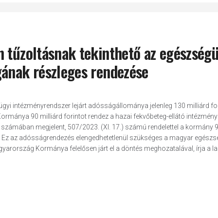
n tűzoltásnak tekinthető az egészségü
gának részleges rendezése
yi intézményrendszer lejárt adósságállománya jelenleg 130 milliárd for
ánya 90 milliárd forintot rendez a hazai fekvőbeteg-ellátó intézménye
zámában megjelent, 507/2023. (XI. 17.) számú rendelettel a kormány 
ól. Ez az adósságrendezés elengedhetetlenül szükséges a magyar egészs
arország Kormánya felelősen járt el a döntés meghozatalával, írja a 