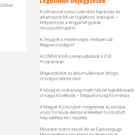
s szóban
Közfinanszírozású számítási kapacitás és
alkalmazott MI-vel foglalkozó startupok –
Mélyelemzés a lengyel MI-gyárak
ökoszisztémájáról
Ki felügyeli a mesterséges intelligenciát
Magyarországon?
Az ENISA bővíti szerepvállalását a CVE
Programban
Megkezdődött az akkumulátoripar átfogó,
országos ellenőrzése
A hőség és szárazság miatti helyzet legkritikusabb
öt napja következik – Magyarország Kormánya
A Magyar Közlönyben megjelentek az európai
uniós források elérése érdekében módosított
helyreállítási terv részletei
Miniszteri biztos készíti elő az Egészségügyi
Minőségellenőrzési Hatóság létrehozását