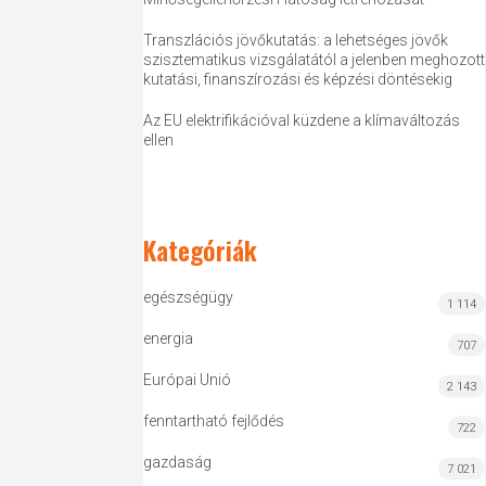
Transzlációs jövőkutatás: a lehetséges jövők
szisztematikus vizsgálatától a jelenben meghozott
kutatási, finanszírozási és képzési döntésekig
Az EU elektrifikációval küzdene a klímaváltozás
ellen
Kategóriák
egészségügy
1 114
energia
707
Európai Unió
2 143
fenntartható fejlődés
722
gazdaság
7 021