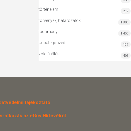
556
történelem
212
törvények, határozatok
1 805
tudomány
1 453
Uncategorized
197
zöld átállás
403
datvédelmi tájékoztató
eiratkozás az eGov Hírlevélről