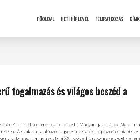
FŐOLDAL
HETI HÍRLEVÉL
FELIRATKOZÁS
CÍMK
erű fogalmazás és világos beszéd a
etősége” címmel konferenciát rendezett a Magyar Igazságügyi Akadémiá
észére. A szakmai találkozón egyetemi oktatók, jogászok és piaci szere
e nyitotta meg. Hangsúlyozta, a XXI. századi bírósági szervezet alapérték