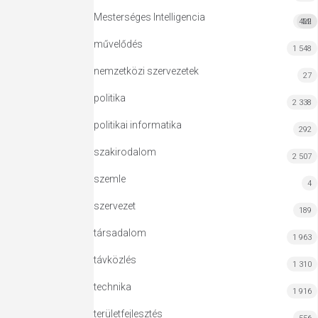
Mesterséges Intelligencia
422
MI
művelődés
1 548
nemzetközi szervezetek
27
politika
2 338
politikai informatika
292
szakirodalom
2 507
szemle
4
szervezet
189
társadalom
1 963
távközlés
1 310
technika
1 916
területfejlesztés