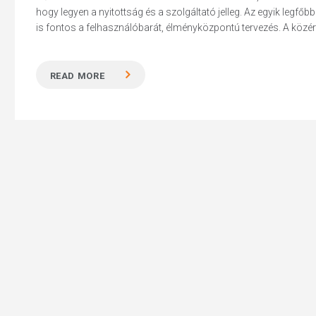
hogy legyen a nyitottság és a szolgáltató jelleg. Az egyik legfő
is fontos a felhasználóbarát, élményközpontú tervezés. A közé
READ MORE
Hit enter to search or ESC to close