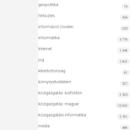
geopolitika
16
hírközlés
406
információ röviden
203
informatika
3 779
Internet
1 449
jog
1 801
kiberbiztonság
61
környezetvédelem
327
közigazgatás: külföldön
2 320
közigazgatás: magyar
10 652
közigazgatási informatika
5 781
média
488