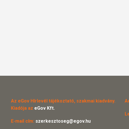
Az eGov Hírlevél tájékoztató, szakmai kiadvány.
A
Kiadója az
eGov Kft.
L
E-mail cím:
szerkesztoseg@egov.hu