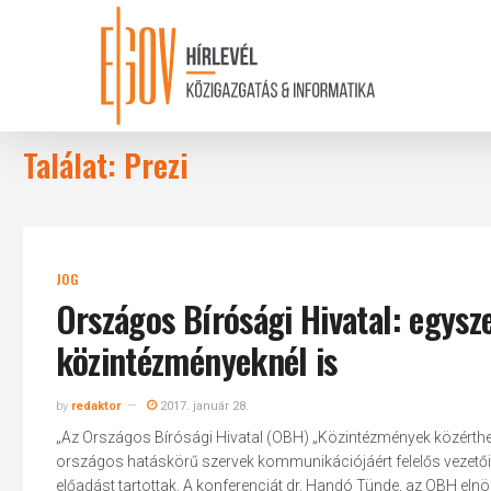
Skip
to
main
content
Találat: Prezi
JOG
Országos Bírósági Hivatal: egysz
közintézményeknél is
by
redaktor
2017. január 28.
„Az Országos Bírósági Hivatal (OBH) „Közintézmények közérth
országos hatáskörű szervek kommunikációjáért felelős vezetői r
előadást tartottak. A konferenciát dr. Handó Tünde, az OBH elnök