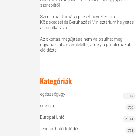
szerepéről
Szentirmai Tamás építészt nevezték ki a
Közlekedési és Beruházási Minisztérium helyettes
államtitkárává
Az oktatás megújítása nem valósulhat meg
ugyanazzal a szemlélettel, amely a problémákat
előidézte
Kategóriák
egészségügy
1 114
energia
706
Európai Unió
2 141
fenntartható fejlődés
721