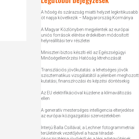
A hőség és szárazság miatti helyzet legkritikusabb
öt napja következik – Magyarország Kormánya
A Magyar Közlönyben megjelentek az európai
uniós források elérése érdekében módosított
helyreállítási terv részletei
Miniszteri biztos készíti elő az Egészségügyi
Minőségellenőrzési Hatóság létrehozását
Transzlációs jövőkutatás: a lehetséges jövők
szisztematikus vizsgálatától a jelenben meghozott
kutatási, finanszírozási és képzési döntésekig
Az EU elektrifikációval küzdene a klímaváltozás
ellen
A generatív mesterséges intelligencia elterjedése
az európai közigazgatási szervezetekben
Interjú Balla Csillával, a Lechner fotogrammetriai
területének vezetőjével a hazai téradat-
ökoszisztéma jövőjéről és a légi adatgyűjtések