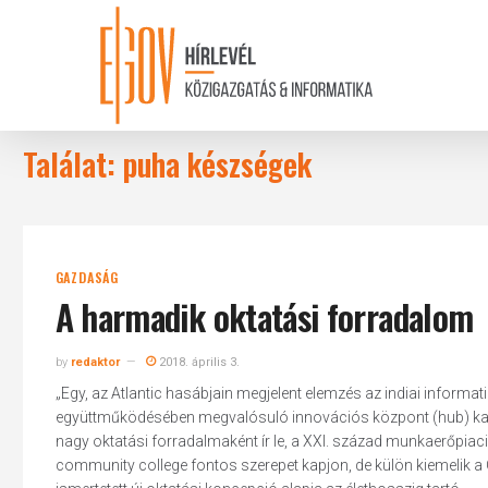
Skip
to
main
content
Találat: puha készségek
GAZDASÁG
A harmadik oktatási forradalom
by
redaktor
2018. április 3.
„Egy, az Atlantic hasábjain megjelent elemzés az indiai informat
együttműködésében megvalósuló innovációs központ (hub) kapc
nagy oktatási forradalmaként ír le, a XXI. század munkaerőpia
community college fontos szerepet kapjon, de külön kiemelik a 