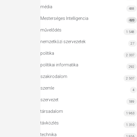
média
488
Mesterséges Intelligencia
420
MI
művelődés
1 548
nemzetközi szervezetek
27
politika
2 337
politikai informatika
292
szakirodalom
2 507
szemle
4
szervezet
189
társadalom
1 963
távközlés
1 310
technika
1 916