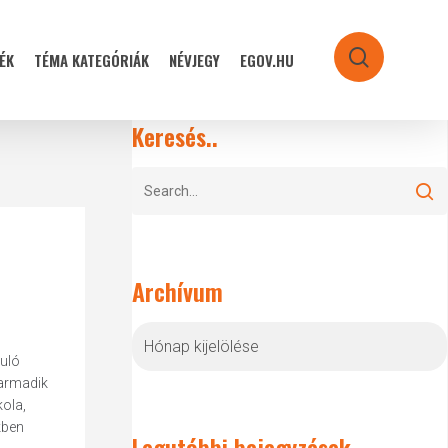
ÉK
TÉMA KATEGÓRIÁK
NÉVJEGY
EGOV.HU
search
Keresés..
Archívum
Archívum
kuló
harmadik
ola,
kben
Legutóbbi bejegyzések