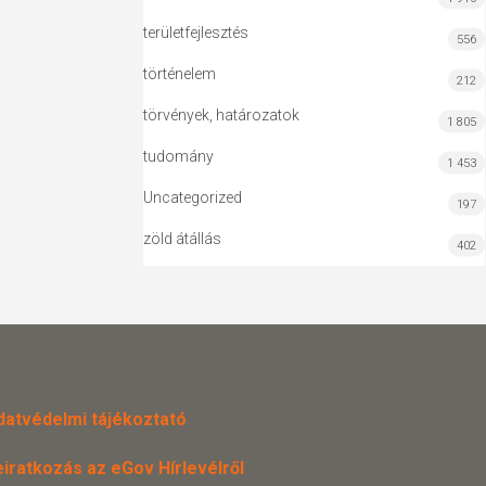
területfejlesztés
556
történelem
212
törvények, határozatok
1 805
tudomány
1 453
Uncategorized
197
zöld átállás
402
datvédelmi tájékoztató
eiratkozás az eGov Hírlevélről