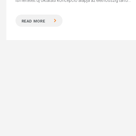
ismertetett új oktatási koncepció alapja az élethosszig tartó...
READ MORE
Hit enter to search or ESC to close