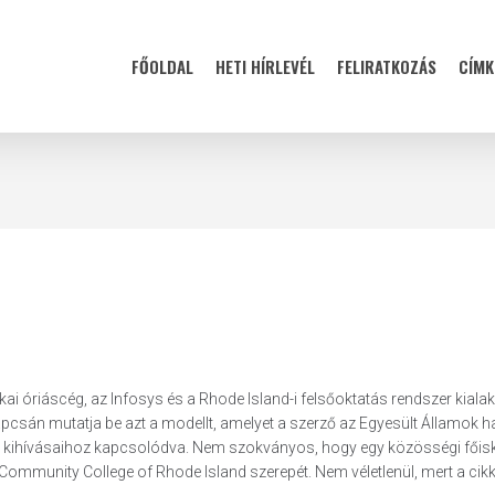
FŐOLDAL
HETI HÍRLEVÉL
FELIRATKOZÁS
CÍMK
ikai óriáscég, az Infosys és a Rhode Island-i felsőoktatás rendszer kiala
sán mutatja be azt a modellt, amelyet a szerző az Egyesült Államok 
ci kihívásaihoz kapcsolódva. Nem szokványos, hogy egy közösségi főisk
Community College of Rhode Island szerepét. Nem véletlenül, mert a cik