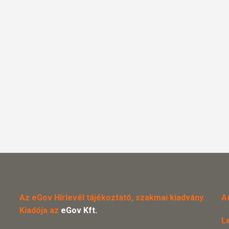
Az eGov Hírlevél tájékoztató, szakmai kiadvány.
A
Kiadója az
eGov Kft.
L