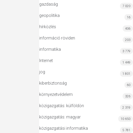
gazdaság
7 020
geopolitika
16
hírközlés
406
információ röviden
203
informatika
3 779
Internet
1 449
jog
1 801
kiberbiztonság
60
környezetvédelem
326
közigazgatás: külföldön
2 319
közigazgatás: magyar
10 650
közigazgatási informatika
5 781