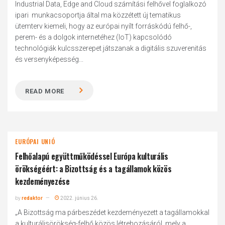
Industrial Data, Edge and Cloud számítási felhővel foglalkozó
ipari munkacsoportja által ma közzétett új tematikus
ütemterv kiemeli, hogy az európai nyílt forráskódú felhő-,
perem- és a dolgok internetéhez (IoT) kapcsolódó
technológiák kulcsszerepet játszanak a digitális szuverenitás
és versenyképesség...
READ MORE
EURÓPAI UNIÓ
Felhőalapú együttműködéssel Európa kulturális
örökségéért: a Bizottság és a tagállamok közös
kezdeményezése
by
redaktor
2022. június 26.
„A Bizottság ma párbeszédet kezdeményezett a tagállamokkal
a kulturálisörökség-felhő közös létrehozásáról, mely a