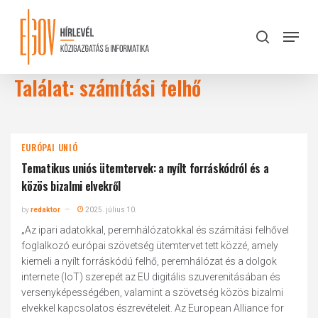
Skip
to
Menu
search
main
Close
content
Menu
Találat: számítási felhő
EURÓPAI UNIÓ
Tematikus uniós ütemtervek: a nyílt forráskódról és a
közös bizalmi elvekről
by
redaktor
2025. július 10.
„Az ipari adatokkal, peremhálózatokkal és számítási felhővel
foglalkozó európai szövetség ütemtervet tett közzé, amely
kiemeli a nyílt forráskódú felhő, peremhálózat és a dolgok
internete (IoT) szerepét az EU digitális szuverenitásában és
versenyképességében, valamint a szövetség közös bizalmi
elvekkel kapcsolatos észrevételeit. Az European Alliance for