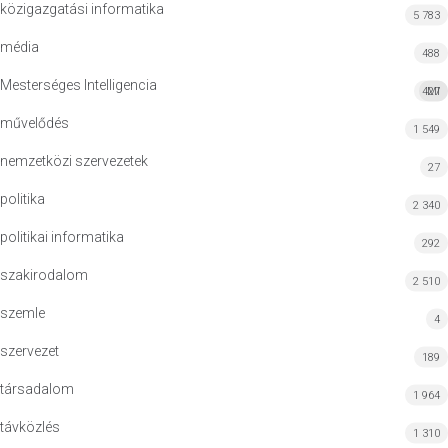
közigazgatási informatika
5 783
média
488
Mesterséges Intelligencia
427
MI
művelődés
1 549
nemzetközi szervezetek
27
politika
2 340
politikai informatika
292
szakirodalom
2 510
szemle
4
szervezet
189
társadalom
1 964
távközlés
1 310