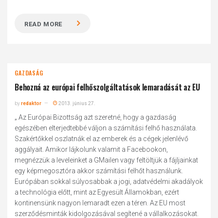
READ MORE
GAZDASÁG
Behozná az európai felhőszolgáltatások lemaradását az EU
by
redaktor
2013. június 27.
„ Az Európai Bizottság azt szeretné, hogy a gazdaság
egészében elterjedtebbé váljon a számítási felhő használata.
Szakértőkkel oszlatnák el az emberek és a cégek jelenlévő
aggályait. Amikor lájkolunk valamit a Facebookon,
megnézzük a leveleinket a GMailen vagy feltöltjük a fájljainkat
egy képmegosztóra akkor számítási felhőt használunk.
Európában sokkal súlyosabbak a jogi, adatvédelmi akadályok
a technológia előtt, mint az Egyesült Államokban, ezért
kontinensünk nagyon lemaradt ezen a téren. Az EU most
szerződésminták kidolgozásával segítené a vállalkozásokat.