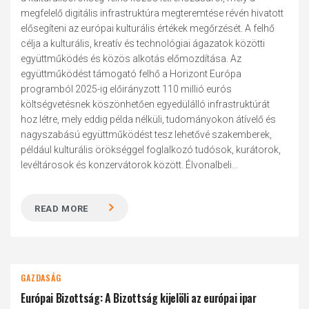
megfelelő digitális infrastruktúra megteremtése révén hivatott
elősegíteni az európai kulturális értékek megőrzését. A felhő
célja a kulturális, kreatív és technológiai ágazatok közötti
együttműködés és közös alkotás előmozdítása. Az
együttműködést támogató felhő a Horizont Európa
programból 2025-ig előirányzott 110 millió eurós
költségvetésnek köszönhetően egyedülálló infrastruktúrát
hoz létre, mely eddig példa nélküli, tudományokon átívelő és
nagyszabású együttműködést tesz lehetővé szakemberek,
például kulturális örökséggel foglalkozó tudósok, kurátorok,
levéltárosok és konzervátorok között. Élvonalbeli...
READ MORE
GAZDASÁG
Európai Bizottság: A Bizottság kijelöli az európai ipar