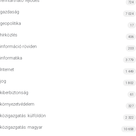
fenntartható fejlődés
724
gazdaság
7 024
geopolitika
17
hírközlés
406
információ röviden
203
informatika
3 779
Internet
1 449
jog
1 802
kiberbiztonság
61
környezetvédelem
327
közigazgatás: külföldön
2 322
közigazgatás: magyar
10 658