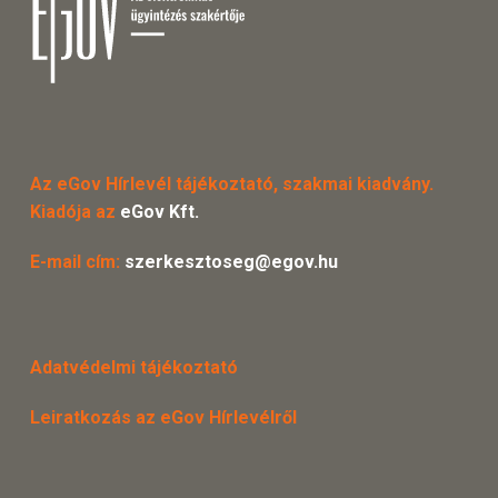
Az eGov Hírlevél tájékoztató, szakmai kiadvány.
Kiadója az
eGov Kft.
E-mail cím:
szerkesztoseg@egov.hu
Adatvédelmi tájékoztató
Leiratkozás az eGov Hírlevélről