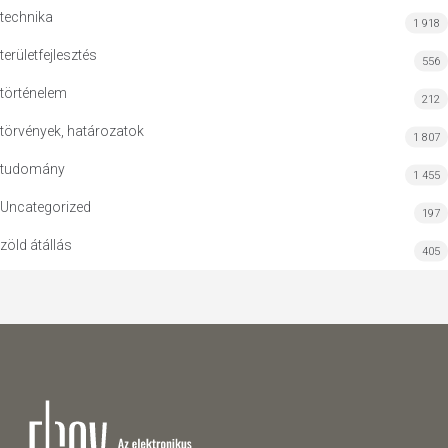
technika
1 918
területfejlesztés
556
történelem
212
törvények, határozatok
1 807
tudomány
1 455
Uncategorized
197
zöld átállás
405