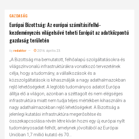
GAZDASÁG
Európai Bizottság: Az európai számításifelhő-
kezdeményezés világelsővé teheti Európát az adatközpontú
gazdaság területén
by
redaktor
2016. április 23.
„A Bizottság ma bemutatott, felhőalapú szolgáltatásokra és
világszínvonalú infrastruktúrákra vonatkozó tervezetének
célja, hogy a tudomány, a vállalkozások és a
közszolgáltatások is kihasználják a nagy adathalmazokban
rejlő lehetőségeket. A legtöbb tudományos adatot Európa
állítja elő a világon, azonban a széttagolt és nem elégséges
infrastruktúra miatt nem tudja teljes mértékben kihasználni a
nagy adathalmazokban rejlő lehetőségeket. A Bizottság a
jelenlegi kutatási infrastruktúra megerősítése és
összekapcsolása révén létre kíván hozni egy új európai nyílt
tudományosadat-felhőt, amelynek jóvoltából az Európai
Unióban 1,7 millió kutató és 70...