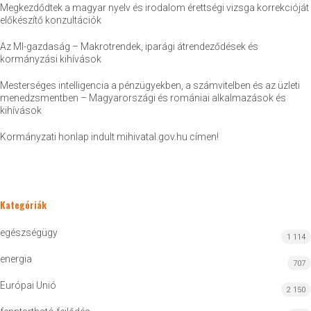
Megkezdődtek a magyar nyelv és irodalom érettségi vizsga korrekcióját
előkészítő konzultációk
Az MI-gazdaság – Makrotrendek, iparági átrendeződések és
kormányzási kihívások
Mesterséges intelligencia a pénzügyekben, a számvitelben és az üzleti
menedzsmentben – Magyarországi és romániai alkalmazások és
kihívások
Kormányzati honlap indult mihivatal.gov.hu címen!
Kategóriák
egészségügy
1 114
energia
707
Európai Unió
2 150