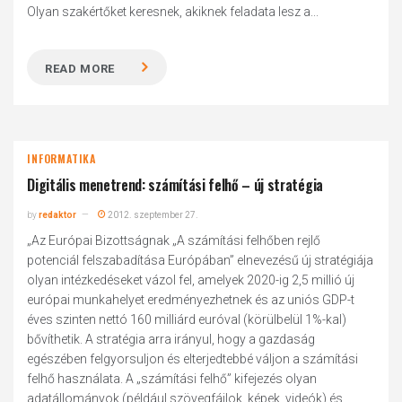
Olyan szakértőket keresnek, akiknek feladata lesz a...
READ MORE
INFORMATIKA
Digitális menetrend: számítási felhő – új stratégia
by
redaktor
2012. szeptember 27.
„Az Európai Bizottságnak „A számítási felhőben rejlő
potenciál felszabadítása Európában” elnevezésű új stratégiája
olyan intézkedéseket vázol fel, amelyek 2020-ig 2,5 millió új
európai munkahelyet eredményezhetnek és az uniós GDP-t
éves szinten nettó 160 milliárd euróval (körülbelül 1%-kal)
bővíthetik. A stratégia arra irányul, hogy a gazdaság
egészében felgyorsuljon és elterjedtebbé váljon a számítási
felhő használata. A „számítási felhő” kifejezés olyan
adatállományok (például szövegfájlok, képek, videók) és