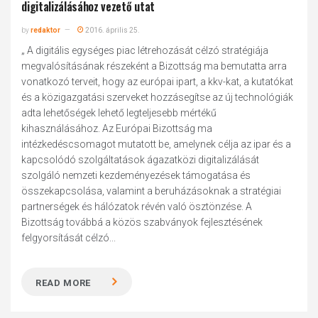
digitalizálásához vezető utat
by
redaktor
2016. április 25.
„ A digitális egységes piac létrehozását célzó stratégiája
megvalósításának részeként a Bizottság ma bemutatta arra
vonatkozó terveit, hogy az európai ipart, a kkv-kat, a kutatókat
és a közigazgatási szerveket hozzásegítse az új technológiák
adta lehetőségek lehető legteljesebb mértékű
kihasználásához. Az Európai Bizottság ma
intézkedéscsomagot mutatott be, amelynek célja az ipar és a
kapcsolódó szolgáltatások ágazatközi digitalizálását
szolgáló nemzeti kezdeményezések támogatása és
összekapcsolása, valamint a beruházásoknak a stratégiai
partnerségek és hálózatok révén való ösztönzése. A
Bizottság továbbá a közös szabványok fejlesztésének
felgyorsítását célzó...
READ MORE