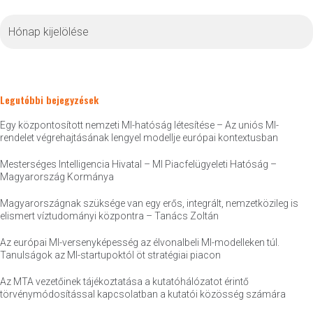
Archívum
Legutóbbi bejegyzések
Egy központosított nemzeti MI-hatóság létesítése – Az uniós MI-
rendelet végrehajtásának lengyel modellje európai kontextusban
Mesterséges Intelligencia Hivatal – MI Piacfelügyeleti Hatóság –
Magyarország Kormánya
Magyarországnak szüksége van egy erős, integrált, nemzetközileg is
elismert víztudományi központra – Tanács Zoltán
Az európai MI-versenyképesség az élvonalbeli MI-modelleken túl.
Tanulságok az MI-startupoktól öt stratégiai piacon
Az MTA vezetőinek tájékoztatása a kutatóhálózatot érintő
törvénymódosítással kapcsolatban a kutatói közösség számára