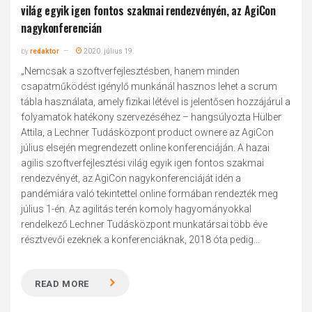
világ egyik igen fontos szakmai rendezvényén, az AgiCon
nagykonferencián
by
redaktor
2020. július 19.
„Nemcsak a szoftverfejlesztésben, hanem minden
csapatműködést igénylő munkánál hasznos lehet a scrum
tábla használata, amely fizikai létével is jelentősen hozzájárul a
folyamatok hatékony szervezéséhez – hangsúlyozta Hülber
Attila, a Lechner Tudásközpont product ownere az AgiCon
július elsején megrendezett online konferenciáján. A hazai
agilis szoftverfejlesztési világ egyik igen fontos szakmai
rendezvényét, az AgiCon nagykonferenciáját idén a
pandémiára való tekintettel online formában rendezték meg
július 1-én. Az agilitás terén komoly hagyományokkal
rendelkező Lechner Tudásközpont munkatársai több éve
résztvevői ezeknek a konferenciáknak, 2018 óta pedig...
READ MORE