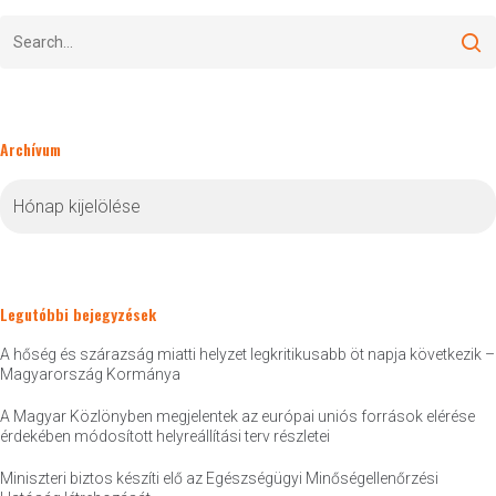
Archívum
Archívum
Legutóbbi bejegyzések
A hőség és szárazság miatti helyzet legkritikusabb öt napja következik –
Magyarország Kormánya
A Magyar Közlönyben megjelentek az európai uniós források elérése
érdekében módosított helyreállítási terv részletei
Miniszteri biztos készíti elő az Egészségügyi Minőségellenőrzési