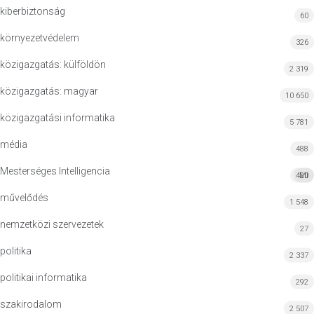
kiberbiztonság
60
környezetvédelem
326
közigazgatás: külföldön
2 319
közigazgatás: magyar
10 650
közigazgatási informatika
5 781
média
488
Mesterséges Intelligencia
420
MI
művelődés
1 548
nemzetközi szervezetek
27
politika
2 337
politikai informatika
292
szakirodalom
2 507