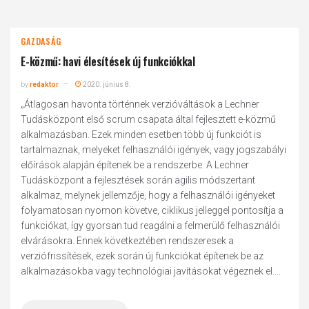
GAZDASÁG
E-közmű: havi élesítések új funkciókkal
by
redaktor
2020. június 8.
„Átlagosan havonta történnek verzióváltások a Lechner
Tudásközpont első scrum csapata által fejlesztett e-közmű
alkalmazásban. Ezek minden esetben több új funkciót is
tartalmaznak, melyeket felhasználói igények, vagy jogszabályi
előírások alapján építenek be a rendszerbe. A Lechner
Tudásközpont a fejlesztések során agilis módszertant
alkalmaz, melynek jellemzője, hogy a felhasználói igényeket
folyamatosan nyomon követve, ciklikus jelleggel pontosítja a
funkciókat, így gyorsan tud reagálni a felmerülő felhasználói
elvárásokra. Ennek következtében rendszeresek a
verziófrissítések, ezek során új funkciókat építenek be az
alkalmazásokba vagy technológiai javításokat végeznek el....