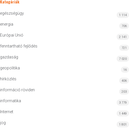
Kategóriák
egészségügy
1 114
energia
706
Európai Unió
2 141
fenntartható fejlődés
721
gazdaság
7 020
geopolitika
16
hírközlés
406
információ röviden
203
informatika
3 779
Internet
1 449
jog
1 801