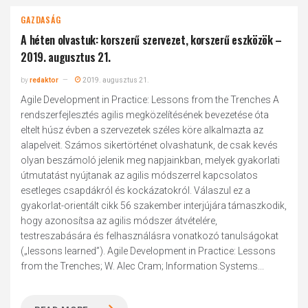
GAZDASÁG
A héten olvastuk: korszerű szervezet, korszerű eszközök –
2019. augusztus 21.
by
redaktor
2019. augusztus 21.
Agile Development in Practice: Lessons from the Trenches A
rendszerfejlesztés agilis megközelítésének bevezetése óta
eltelt húsz évben a szervezetek széles köre alkalmazta az
alapelveit. Számos sikertörténet olvashatunk, de csak kevés
olyan beszámoló jelenik meg napjainkban, melyek gyakorlati
útmutatást nyújtanak az agilis módszerrel kapcsolatos
esetleges csapdákról és kockázatokról. Válaszul ez a
gyakorlat-orientált cikk 56 szakember interjújára támaszkodik,
hogy azonosítsa az agilis módszer átvételére,
testreszabására és felhasználásra vonatkozó tanulságokat
(„lessons learned”). Agile Development in Practice: Lessons
from the Trenches; W. Alec Cram; Information Systems...