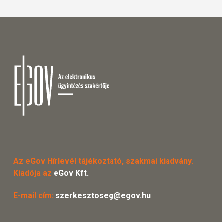
Az eGov Hírlevél tájékoztató, szakmai kiadvány.
Kiadója az
eGov Kft.
E-mail cím:
szerkesztoseg@egov.hu