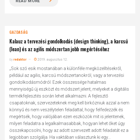
READ MORE
GAZDASÁG
Kalauz a tervezési gondolkodás (design thinking), a karcsú
(lean) és az agilis módszertan jobb megértéséhez
by
redaktor
2019. augusztus 12.
„Sok szó esik mostanában a különféle megközelítésekről,
például az agilis, karcsú módszertanokról, vagy a tervezési
gondolkodásmódról. Ezek összessége hatalmas
mennyiségű új eszközt és módszert jelent, melyeket a digitális
termékfejlesztés során lehet alkalmazni. A fejlesztő
csapatoknak, szervezeteknek meg kell birkózniuk azzal a nem
könnyű és nem veszélytelen feladattal, hogy felfedezzék és
megértsék, hogy valójában ezen eszközök mit is jelentenek,
milyen feladatra a legalkalmasabbak, hogyan lehet őket úgy
összekapcsolni, hogy az adott szervezett adott feladatát ez a
legjobban szolgálja. Ha vaktában választunk ki egy...