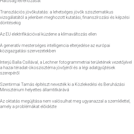
Hatóság létrehozását
Transzlációs jövőkutatás: a lehetséges jövők szisztematikus
vizsgálatától a jelenben meghozott kutatási, finanszírozási és képzési
döntésekig
Az EU elektrifikációval küzdene a klímaváltozás ellen
A generatív mesterséges intelligencia elterjedése az európai
közigazgatási szervezetekben
Interjú Balla Csillával, a Lechner fotogrammetriai területének vezetőjével
a hazai téradat-ökoszisztéma jövőjéről és a légi adatgyűjtések
szerepéről
Szentirmai Tamás építészt nevezték ki a Közlekedési és Beruházási
Minisztérium helyettes államtitkárává
Az oktatás megújítása nem valósulhat meg ugyanazzal a szemlélettel,
amely a problémákat előidézte