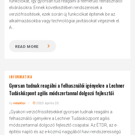
funkciókat, így gyorsan tud reagálni a felmerülő felhasználói
elvárásokra. Ennek következtében rendszeresek a
verziófrissítések, ezek során új funkciókat építenek be az
alkalmazásokba vagy technológiai javításokat végeznek el.
A...
READ MORE
INFORMATIKA
Gyorsan tudnak reagálni a felhasználói igényekre a Lechner
Tudásközpont agilis módszertannal dolgozó fejlesztői
by
redaktor
2020. április 20.
„Gyakori verziófrissítésekkel gyorsan tudnak reagálni a
felhasználói igényekre a Lechner Tudásközpont agilis
módszertannal dolgozó fejlesztő csapatai. Az ÉTDR, az e-
építési napló és az e-közmű nagyjából havi rendszerességű