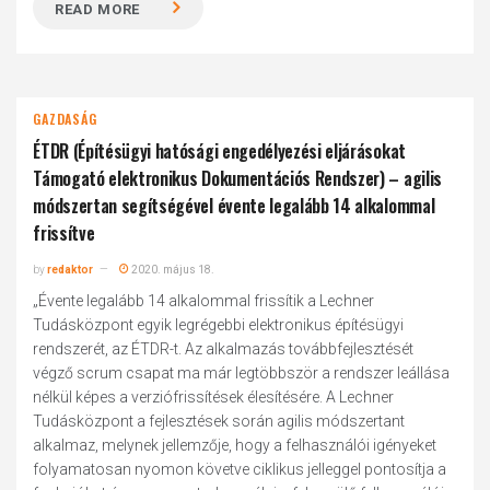
READ MORE
GAZDASÁG
ÉTDR (Építésügyi hatósági engedélyezési eljárásokat
Támogató elektronikus Dokumentációs Rendszer) – agilis
módszertan segítségével évente legalább 14 alkalommal
frissítve
by
redaktor
2020. május 18.
„Évente legalább 14 alkalommal frissítik a Lechner
Tudásközpont egyik legrégebbi elektronikus építésügyi
rendszerét, az ÉTDR-t. Az alkalmazás továbbfejlesztését
végző scrum csapat ma már legtöbbször a rendszer leállása
nélkül képes a verziófrissítések élesítésére. A Lechner
Tudásközpont a fejlesztések során agilis módszertant
alkalmaz, melynek jellemzője, hogy a felhasználói igényeket
folyamatosan nyomon követve ciklikus jelleggel pontosítja a