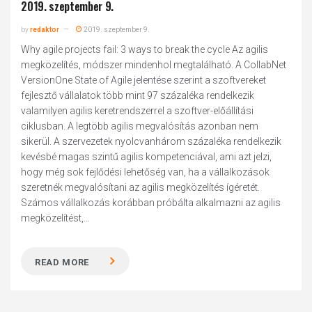
2019. szeptember 9.
by
redaktor
2019. szeptember 9.
Why agile projects fail: 3 ways to break the cycle Az agilis
megközelítés, módszer mindenhol megtalálható. A CollabNet
VersionOne State of Agile jelentése szerint a szoftvereket
fejlesztő vállalatok több mint 97 százaléka rendelkezik
valamilyen agilis keretrendszerrel a szoftver-előállítási
ciklusban. A legtöbb agilis megvalósítás azonban nem
sikerül. A szervezetek nyolcvanhárom százaléka rendelkezik
kevésbé magas szintű agilis kompetenciával, ami azt jelzi,
hogy még sok fejlődési lehetőség van, ha a vállalkozások
szeretnék megvalósítani az agilis megközelítés ígéretét.
Számos vállalkozás korábban próbálta alkalmazni az agilis
megközelítést,...
READ MORE