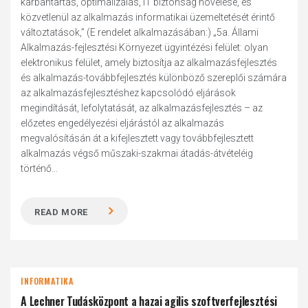
karbantartás, optimalizálás, IT biztonság növelése, és
közvetlenül az alkalmazás informatikai üzemeltetését érintő
változtatások,” (E rendelet alkalmazásában:) „5a. Állami
Alkalmazás-fejlesztési Környezet ügyintézési felület: olyan
elektronikus felület, amely biztosítja az alkalmazásfejlesztés
és alkalmazás-továbbfejlesztés különböző szereplői számára
az alkalmazásfejlesztéshez kapcsolódó eljárások
megindítását, lefolytatását, az alkalmazásfejlesztés – az
előzetes engedélyezési eljárástól az alkalmazás
megvalósításán át a kifejlesztett vagy továbbfejlesztett
alkalmazás végső műszaki-szakmai átadás-átvételéig
történő...
READ MORE
INFORMATIKA
A Lechner Tudásközpont a hazai agilis szoftverfejlesztési