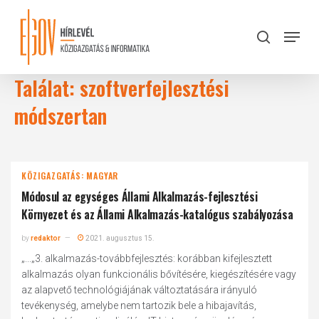
Skip
to
Menu
search
main
Close
content
Menu
Találat: szoftverfejlesztési
módszertan
KÖZIGAZGATÁS: MAGYAR
Módosul az egységes Állami Alkalmazás-fejlesztési
Környezet és az Állami Alkalmazás-katalógus szabályozása
by
redaktor
2021. augusztus 15.
„...„3. alkalmazás-továbbfejlesztés: korábban kifejlesztett
alkalmazás olyan funkcionális bővítésére, kiegészítésére vagy
az alapvető technológiájának változtatására irányuló
tevékenység, amelybe nem tartozik bele a hibajavítás,