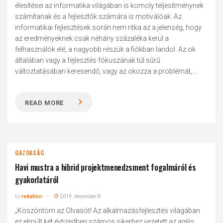
élesítései az informatika világában is komoly teljesítménynek
számítanak és a fejlesztők számára is motiválóak. Az
informatikai fejlesztések során nem ritka az a jelenség, hogy
az eredményeknek csak néhány százaléka kerül a
felhasználók elé, a nagyobb részük a fiókban landol. Az ok
általában vagy a fejlesztés fókuszának túl sűrű
változtatásában keresendő, vagy az okozza a problémát,...
READ MORE
GAZDASÁG
Havi mustra a hibrid projektmenedzsment fogalmáról és
gyakorlatáról
by
redaktor
2019. december 8.
„Köszöntöm az Olvasót! Az alkalmazásfejlesztés világában
ez elmúlt két évtizedben számos sikerhez vezetett az agilis