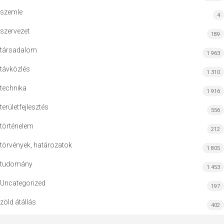
szemle
4
szervezet
189
társadalom
1 963
távközlés
1 310
technika
1 916
területfejlesztés
556
történelem
212
törvények, határozatok
1 805
tudomány
1 453
Uncategorized
197
zöld átállás
402