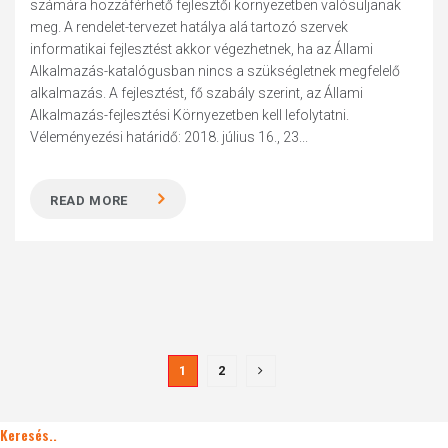
számára hozzáférhető fejlesztői környezetben valósuljanak
meg. A rendelet-tervezet hatálya alá tartozó szervek
informatikai fejlesztést akkor végezhetnek, ha az Állami
Alkalmazás-katalógusban nincs a szükségletnek megfelelő
alkalmazás. A fejlesztést, fő szabály szerint, az Állami
Alkalmazás-fejlesztési Környezetben kell lefolytatni.
Véleményezési határidő: 2018. július 16., 23...
READ MORE
1
2
Keresés..