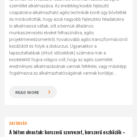
szemlélet alkalmazása. Az eredetileg kisebb fejlesztő
csapatokra alkalmazható agilis technikák körét úgy bővítették
és módosították, hogy azok nagyobb fejlesztési feladatokra
is alkalmassá váltak, sőt a bennük általános
munkaszervezési elveket felhasználva, agilis
projektmenedzsmentről, hovatovább agilis transzformációról
kezdődött és folyik a diskurzus. Ugyanakkor a
tapasztaltabbak (értsd: idősebbek) számára már a
kezdetektől fogva világos volt, hogy az agilis szemlélet
eredményes alkalmazásának vannak feltételei, vagy másképp
fogalmazva az alkalmazhatóságának vannak korlátjai....
READ MORE
GAZDASÁG
A héten olvastuk: korszerű szervezet, korszerű eszközök –