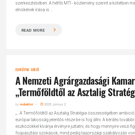
szerkesztésében. A hétfői MTI - közlemény szerint a kötetben 
elnökének írása is....
READ MORE
EURÓPAI UNIÓ
A Nemzeti Agrárgazdasági Kamara
„Termőföldtől az Asztalig Stratég
by
redaktor
2020. június 2.
„...A Termőföldtől az Asztalig Stratégia összességében ambici
európai lakosság jelentős része be is fog állni. A kérdés tovább
eszközökkel kívánja érvényre juttatni, és hogy mennyire veszi f
fogyasztási szokások, mind pedig tagországi szabályozás von