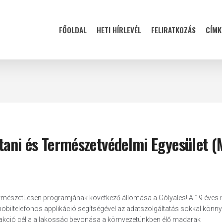
FŐOLDAL
HETI HÍRLEVÉL
FELIRATKOZÁS
CÍMK
rtani és Természetvédelmi Egyesület 
mészetLesen programjának következő állomása a Gólyales! A 19 éves 
 mobiltelefonos applikáció segítségével az adatszolgáltatás sokkal könn
s akció célja a lakosság bevonása a környezetünkben élő madarak