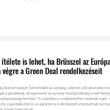
.
télete is lehet, ha Brüsszel az Európa
ja végre a Green Deal rendelkezéseit
ág által bemutatott Termőföldtől az asztalig, valamint a Biodiverzitás stra
get a gazdáknak, de egyenesen az európai mezőgazdaság jövőjét fenyeg
i mezőgazdasági termelés 15 százalékos csökkenéséhez vezetnek majd -
ta: a gazdálkodók és az agrártárca is elkötelezett a fenntartható körny
 (Green Deal) részét...