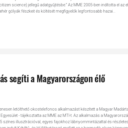
tizen science) jellegű adatgyűjtésbe.” Az MME 2005-ben indította el az e
hér gólyák fészkeit és költését megfigyelők legfontosabb hazai...
ás segíti a Magyarországon élő
enesen letölthető okostelefonos alkalmazást készített a Magyar Madárta
 Egyesület - tájékoztatta az MME az MTI-t. Az alkalmazás a Magyarorsz
5 színes illusztrációval, egyes fajokhoz lábnyommintázattal és részlete