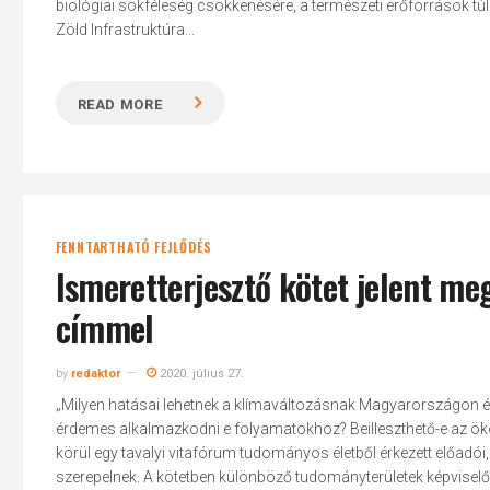
biológiai sokféleség csökkenésére, a természeti erőforrások tú
Zöld Infrastruktúra...
READ MORE
FENNTARTHATÓ FEJLŐDÉS
Ismeretterjesztő kötet jelent m
címmel
by
redaktor
2020. július 27.
„Milyen hatásai lehetnek a klímaváltozásnak Magyarországon é
érdemes alkalmazkodni e folyamatokhoz? Beilleszthető-e az ökol
körül egy tavalyi vitafórum tudományos életből érkezett előadó
szerepelnek. A kötetben különböző tudományterületek képvise