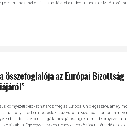
megjelent mások mellett Pálinkás József akadémikusnak, az MTA korábbi
 összefoglalója az Európai Bizottság
iájáról”
ózus környezeti célokat határoz meg az Európai Unió egészére, amely m
ra is az, hogy a fent említett célokat az Európai Bizottság pontosan milye
igyelembe adott esetben a tagállami sajátosságokat: mind környezeti álla
atkozásában. Egy egységes keretrendszer és közösen elérendő célok ki