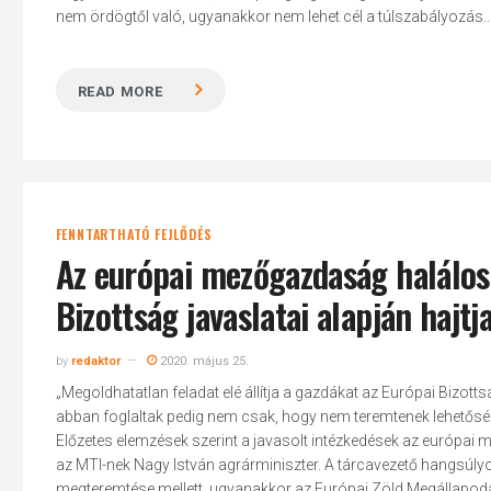
nem ördögtől való, ugyanakkor nem lehet cél a túlszabályozás..
READ MORE
FENNTARTHATÓ FEJLŐDÉS
Az európai mezőgazdaság halálos í
Bizottság javaslatai alapján hajt
by
redaktor
2020. május 25.
„Megoldhatatlan feladat elé állítja a gazdákat az Európai Bizotts
abban foglaltak pedig nem csak, hogy nem teremtenek lehetősé
Előzetes elemzések szerint a javasolt intézkedések az európa
az MTI-nek Nagy István agrárminiszter. A tárcavezető hangsúlyoz
megteremtése mellett, ugyanakkor az Európai Zöld Megállapodás