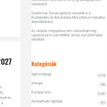
szerepéről
Szentirmai Tamás építészt nevezték ki a
Közlekedési és Beruházási Minisztérium helyettes
államtitkárává
Az oktatás megújítása nem valósulhat meg
ugyanazzal a szemlélettel, amely a problémákat
előidézte
2027
Kategóriák
egészségügy
1 114
energia
706
án
Európai Unió
 Az
2 141
ényét és
fenntartható fejlődés
, a
721