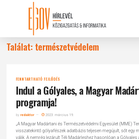
Skip
to
main
content
Találat: természetvédelem
FENNTARTHATÓ FEJLŐDÉS
Indul a Gólyales, a Magyar Madá
programja!
by
redaktor
2023. március 19.
„A Magyar Madártani és Természetvédelmi Egyesület (MME) Ter
visszatekintő gólyafészek adatbázis teljesen megújult, sőt egy
válik. A nemrég lezárult Téli Madárleshez hasonlóan a Gólyale