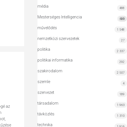
média
488
Mesterséges Intelligencia
420
MI
művelődés
1 548
nemzetközi szervezetek
27
politika
2 337
politikai informatika
292
szakirodalom
2 507
szemle
4
szervezet
189
társadalom
1 963
ögé az
n
távközlés
1 310
pot,
technika
tűzése
1 916