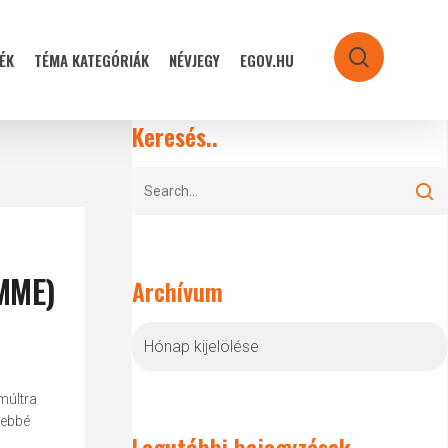
ÉK
TÉMA KATEGÓRIÁK
NÉVJEGY
EGOV.HU
search
Keresés..
(MME)
Archívum
Archívum
múltra
yebbé
Legutóbbi bejegyzések