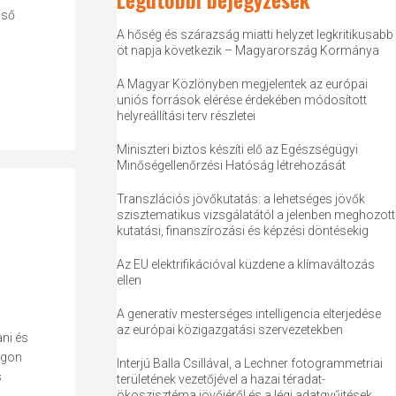
lső
A hőség és szárazság miatti helyzet legkritikusabb
öt napja következik – Magyarország Kormánya
A Magyar Közlönyben megjelentek az európai
uniós források elérése érdekében módosított
helyreállítási terv részletei
Miniszteri biztos készíti elő az Egészségügyi
Minőségellenőrzési Hatóság létrehozását
Transzlációs jövőkutatás: a lehetséges jövők
szisztematikus vizsgálatától a jelenben meghozott
kutatási, finanszírozási és képzési döntésekig
Az EU elektrifikációval küzdene a klímaváltozás
ellen
A generatív mesterséges intelligencia elterjedése
az európai közigazgatási szervezetekben
ni és
ágon
Interjú Balla Csillával, a Lechner fotogrammetriai
s
területének vezetőjével a hazai téradat-
ökoszisztéma jövőjéről és a légi adatgyűjtések