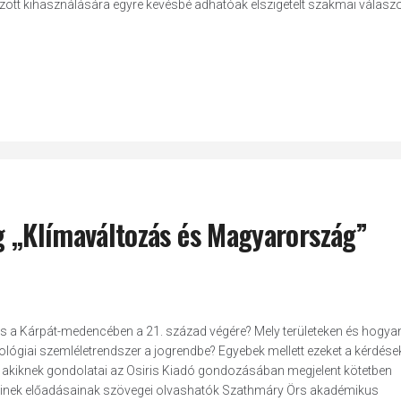
lzott kihasználására egyre kevésbé adhatóak elszigetelt szakmai válaszo
eg „Klímaváltozás és Magyarország”
s a Kárpát-medencében a 21. század végére? Mely területeken és hogya
ógiai szemléletrendszer a jogrendbe? Egyebek mellett ezeket a kérdések
i, akiknek gondolatai az Osiris Kiadó gondozásában megjelent kötetben
lőinek előadásainak szövegei olvashatók Szathmáry Örs akadémikus