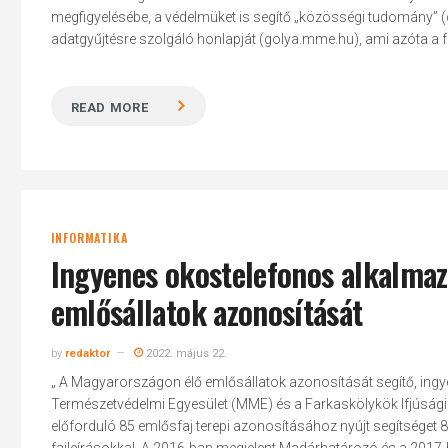
megfigyelésébe, a védelmüket is segítő „közösségi tudomány” (ci
adatgyűjtésre szolgáló honlapját (golya.mme.hu), ami azóta a fe
READ MORE
INFORMATIKA
Ingyenes okostelefonos alkalmaz
emlősállatok azonosítását
by
redaktor
2022. május 22.
„ A Magyarországon élő emlősállatok azonosítását segítő, ingy
Hit enter to search or ESC to close
Természetvédelmi Egyesület (MME) és a Farkaskölykök Ifjúsági
előforduló 85 emlősfaj terepi azonosításához nyújt segítséget 8