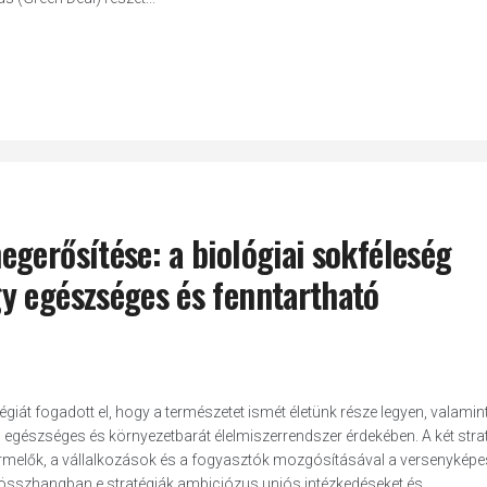
gerősítése: a biológiai sokféleség
y egészséges és fenntartható
égiát fogadott el, hogy a természetet ismét életünk része legyen, valamin
s, egészséges és környezetbarát élelmiszerrendszer érdekében. A két stra
rmelők, a vállalkozások és a fogyasztók mozgósításával a versenyképe
 összhangban e stratégiák ambiciózus uniós intézkedéseket és