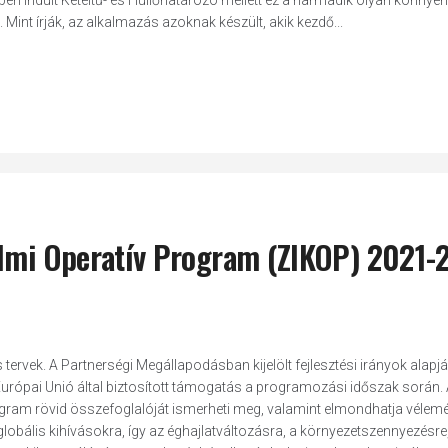
en indult Kétéltű- és Hüllőhatározó mellett ez a harmadik olyan könnyen
 Mint írják, az alkalmazás azoknak készült, akik kezdő...
elmi Operatív Program (ZIKOP) 2021-
ervek. A Partnerségi Megállapodásban kijelölt fejlesztési irányok alapj
urópai Unió által biztosított támogatás a programozási időszak során.
ogram rövid összefoglalóját ismerheti meg, valamint elmondhatja vélem
globális kihívásokra, így az éghajlatváltozásra, a környezetszennyezésre