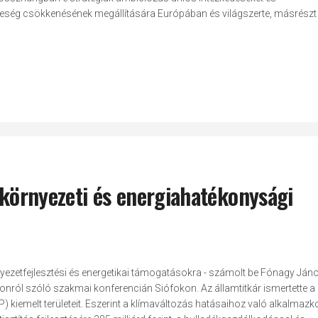
féleség csökkenésének megállítására Európában és világszerte, másrészt
t környezeti és energiahatékonysági
környezetfejlesztési és energetikai támogatásokra - számolt be Fónagy Jáno
tonról szóló szakmai konferencián Siófokon. Az államtitkár ismertette a
kiemelt területeit. Eszerint a klímaváltozás hatásaihoz való alkalmaz