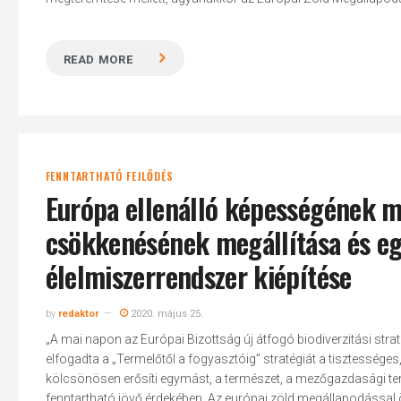
READ MORE
FENNTARTHATÓ FEJLŐDÉS
Európa ellenálló képességének me
csökkenésének megállítása és eg
élelmiszerrendszer kiépítése
by
redaktor
2020. május 25.
„A mai napon az Európai Bizottság új átfogó biodiverzitási strat
elfogadta a „Termelőtől a fogyasztóig” stratégiát a tisztessége
kölcsönösen erősíti egymást, a természet, a mezőgazdasági te
fenntartható jövő érdekében. Az európai zöld megállapodással