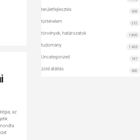
területfejlesztés
556
történelem
212
törvények, határozatok
1 805
tudomány
1 453
Uncategorized
197
zöld átállás
402
i
tégia, az
etik.
 mondta
ezet