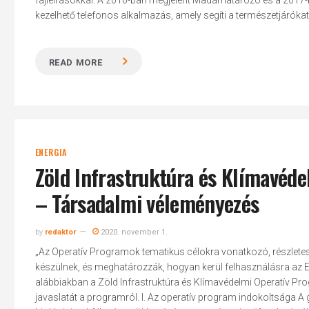
fajleírásokkal. A 2016-ban megjelent Madárhatározó és a 2017-b
kezelhető telefonos alkalmazás, amely segíti a természetjárókat.
READ MORE
ENERGIA
Zöld Infrastruktúra és Klímavéd
– Társadalmi véleményezés
by
redaktor
2020. november 1.
„Az Operatív Programok tematikus célokra vonatkozó, részletes t
készülnek, és meghatározzák, hogyan kerül felhasználásra az E
alábbiakban a Zöld Infrastruktúra és Klímavédelmi Operatív Pr
javaslatát a programról. I. Az operatív program indokoltsága A 