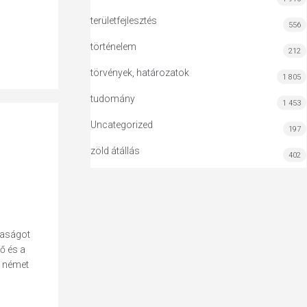
területfejlesztés
556
történelem
212
törvények, határozatok
1 805
tudomány
1 453
Uncategorized
197
zöld átállás
402
saságot
ő és a
a német