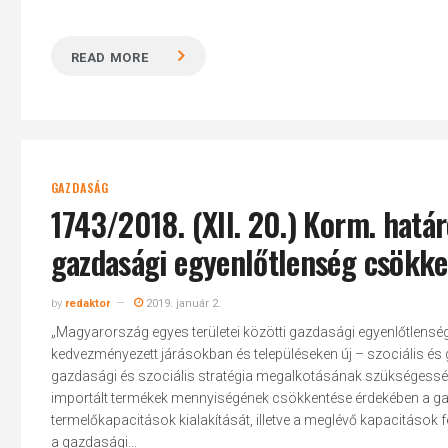
READ MORE
GAZDASÁG
1743/2018. (XII. 20.) Korm. hatá
gazdasági egyenlőtlenség csökke
by
redaktor
2019. január 2.
„Magyarország egyes területei közötti gazdasági egyenlőtlensé
kedvezményezett járásokban és településeken új – szociális és
gazdasági és szociális stratégia megalkotásának szükségességéve
importált termékek mennyiségének csökkentése érdekében a gazd
termelőkapacitások kialakítását, illetve a meglévő kapacitások fe
a gazdasági...