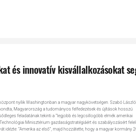
t és innovatív kisvállalkozásokat se
tő központ nyílik Washingtonban a magyar nagykövetségen. Szabó László
elmondta, Magyarország a tudományos felfedezések és újítások hosszú
ődleges feladatának tekinti a "legjobb és legcsillogóbb elmék amerikai
 Technológiai Minisztérium gazdaságstratégiáért és szabályozásért fele
át idézte: "Amerika az első", majd hozzátette, hogy a magyar kormány 