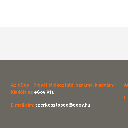
Az eGov Hírlevél tájékoztató, szakmai kiadvány.
A
Kiadója az
eGov Kft.
L
E-mail cím:
szerkesztoseg@egov.hu