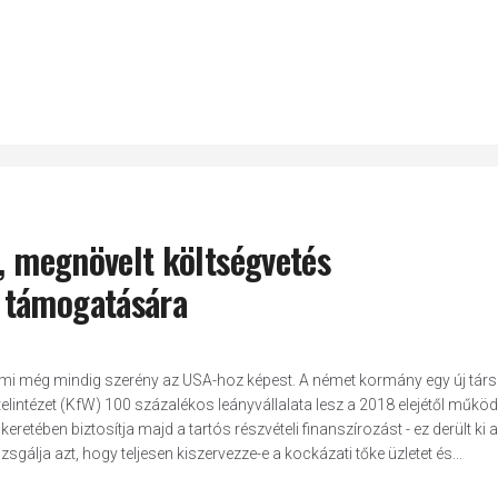
k, megnövelt költségvetés
 támogatására
ni, ami még mindig szerény az USA-hoz képest. A német kormány egy új tár
itelintézet (KfW) 100 százalékos leányvállalata lesz a 2018 elejétől működ
retében biztosítja majd a tartós részvételi finanszírozást - ez derült ki 
álja azt, hogy teljesen kiszervezze-e a kockázati tőke üzletet és...