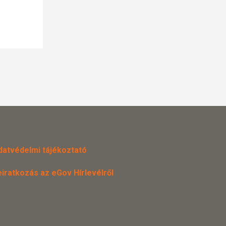
datvédelmi tájékoztató
eiratkozás az eGov Hírlevélről