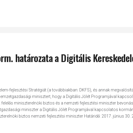
rm. határozata a Digitális Kereskede
m-fejlesztési Stratégiát (a továbbiakban: DKFS), és annak megvalósít
a nemzetgazdasági minisztert, hogy a Digitális Jólét Programjával kapcso
 felelős miniszterelnöki biztos és a nemzeti fejlesztési miniszter bevonás
gazdasági miniszter a Digitális Jólét Programjával kapcsolatos kormá
zterelnöki biztos nemzeti fejlesztési miniszter Határidő: 2017. június 30. 2.