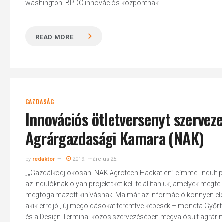
washingtoni BPDC innovációs központnak...
READ MORE
GAZDASÁG
Innovációs ötletversenyt szervez
Agrárgazdasági Kamara (NAK)
by
redaktor
2019. március 25.
„„Gazdálkodj okosan! NAK Agrotech Hackatlon” címmel indult pé
az indulóknak olyan projekteket kell felállítaniuk, amelyek m
megfogalmazott kihívásnak. Ma már az információ könnyen elérh
akik erre jól, új megoldásokat teremtve képesek – mondta Győ
és a Design Terminal közös szervezésében megvalósult agrárinn