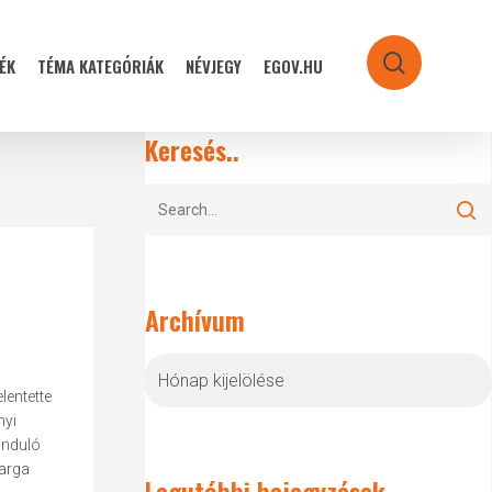
ÉK
TÉMA KATEGÓRIÁK
NÉVJEGY
EGOV.HU
search
Keresés..
Archívum
Archívum
lentette
nyi
induló
Varga
Legutóbbi bejegyzések