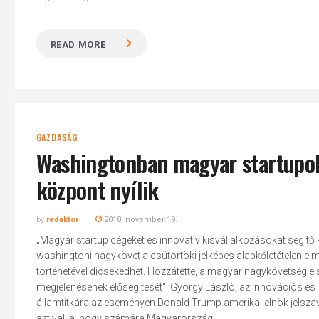
READ MORE
GAZDASÁG
Washingtonban magyar startupoka
központ nyílik
by
redaktor
2018. november 19.
„Magyar startup cégeket és innovatív kisvállalkozásokat segí
washingtoni nagykövet a csütörtöki jelképes alapkőletételen 
történetével dicsekedhet. Hozzátette, a magyar nagykövetség els
megjelenésének elősegítését". György László, az Innovációs és
államtitkára az eseményen Donald Trump amerikai elnök jelszav
azt vallja, hogy számára Magyarország...