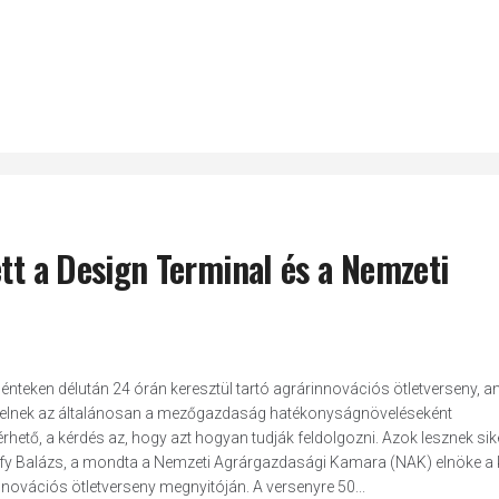
ett a Design Terminal és a Nemzeti
nteken délután 24 órán keresztül tartó agrárinnovációs ötletverseny, a
egfelelnek az általánosan a mezőgazdaság hatékonyságnöveléseként
ető, a kérdés az, hogy azt hogyan tudják feldolgozni. Azok lesznek sik
rffy Balázs, a mondta a Nemzeti Agrárgazdasági Kamara (NAK) elnöke 
ovációs ötletverseny megnyitóján. A versenyre 50...