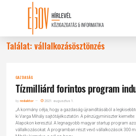
Skip
to
main
content
Találat: vállalkozásösztönzés
GAZDASÁG
Tízmilliárd forintos program ind
by
redaktor
2021. augusztus 1.
„A kormány célja, hogy a gazdaság újraindításából a legkisebbtől 
ki Varga Mihály sajtótájékoztatón. A pénzügyminiszter kiemelte: 
Alapokon keresztül. A legnagyobb magyar startup program azoka
vállalkozásokat. A programban részt vevő vállalkozások 300 mill