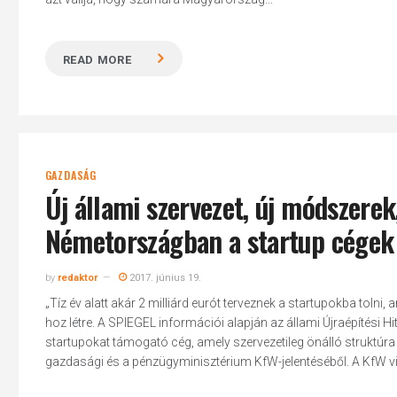
READ MORE
GAZDASÁG
Új állami szervezet, új módszere
Németországban a startup cégek
by
redaktor
2017. június 19.
„Tíz év alatt akár 2 milliárd eurót terveznek a startupokba tol
hoz létre. A SPIEGEL információi alapján az állami Újraépítési H
startupokat támogató cég, amely szervezetileg önálló struktúra ke
gazdasági és a pénzügyminisztérium KfW-jelentéséből. A KfW vizsg