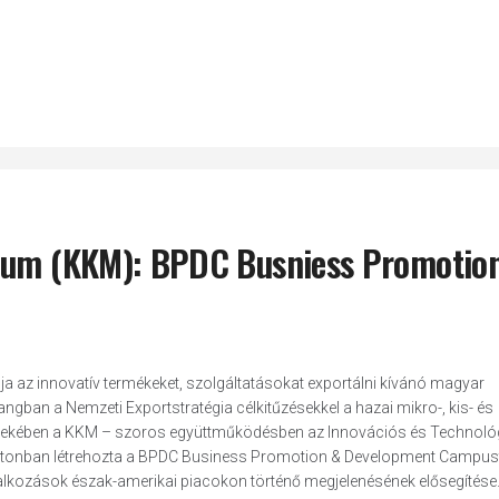
rium (KKM): BPDC Busniess Promotio
ja az innovatív termékeket, szolgáltatásokat exportálni kívánó magyar
angban a Nemzeti Exportstratégia célkitűzésekkel a hazai mikro-, kis- és
rdekében a KKM – szoros együttműködésben az Innovációs és Technológ
gtonban létrehozta a BPDC Business Promotion & Development Campus
llalkozások észak-amerikai piacokon történő megjelenésének elősegítése.