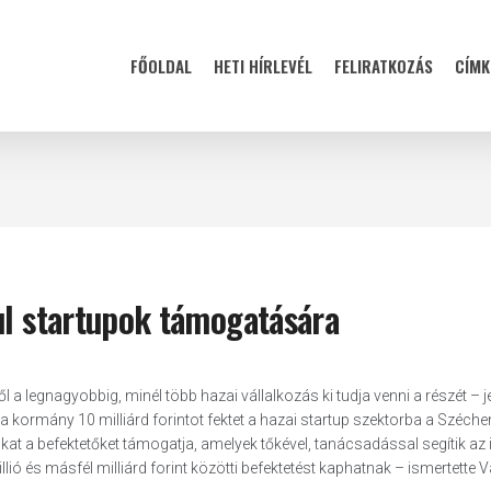
FŐOLDAL
HETI HÍRLEVÉL
FELIRATKOZÁS
CÍMK
ul startupok támogatására
a legnagyobbig, minél több hazai vállalkozás ki tudja venni a részét – je
a kormány 10 milliárd forintot fektet a hazai startup szektorba a Széche
t a befektetőket támogatja, amelyek tőkével, tanácsadással segítik az 
ió és másfél milliárd forint közötti befektetést kaphatnak – ismertette 