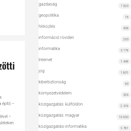
gazdaság
7 020
geopolitika
16
hírközlés
406
információ röviden
203
informatika
3 779
Internet
zötti
1 449
jog
1 801
kiberbiztonság
60
környezetvédelem
326
a
 építő –
közigazgatás: külföldön
2 319
z
közigazgatás: magyar
ével –
10 650
ületeken
közigazgatási informatika
5 781