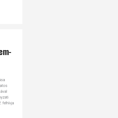
lem-
ása
latos
ával
nyzati
 felhívja