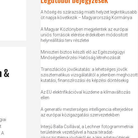
A hőség és szárazság miatti helyzet legkritikusabb
öt napja következik – Magyarország Kormánya
A Magyar Közlönyben megjelentek az európai
uniós források elérése érdekében módosított
helyreállítási terv részletei
Miniszteri biztos készíti elő az Egészségügyi
Minőségellenőrzési Hatóság létrehozását
n &
Transzlációs jövőkutatás: a lehetséges jövők
szisztematikus vizsgálatától a jelenben meghozott
kutatási, finanszírozási és képzési döntésekig
Az EU elektrifikációval küzdene a klímaváltozás
ellen
A generatív mesterséges intelligencia elterjedése
az európai közigazgatási szervezetekben
iai
t
Interjú Balla Csillával, a Lechner fotogrammetriai
területének vezetőjével a hazai téradat-
 A
ökoszisztéma jövőjéről és a légi adatgyűjtések