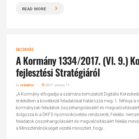
READ MORE
GAZDASÁG
A Kormány 1334/2017. (VI. 9.) Ko
fejlesztési Stratégiáról
by
redaktor
2017. június 11.
„A Kormány elfogadja a számára bemutatott Digitális Kereskedele
érdekében a következő feladatokat határozza meg: 1. felhívja 
kormányzati feladatok összehangolásáért és megvalósításáért
dolgozza ki a DKFS nyomonkövetési rendszerét; Felelős: nemzet
feladatok összehangolásáért és megvalósításáért felelős minis
a Miniszterelnökséget vezető minisztert, hogy...