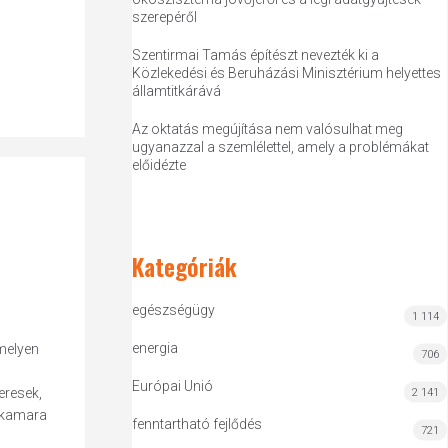
szerepéről
Szentirmai Tamás építészt nevezték ki a
Közlekedési és Beruházási Minisztérium helyettes
államtitkárává
Az oktatás megújítása nem valósulhat meg
ugyanazzal a szemlélettel, amely a problémákat
előidézte
Kategóriák
egészségügy
1 114
energia
melyen
706
Európai Unió
eresek,
2 141
a kamara
fenntartható fejlődés
721