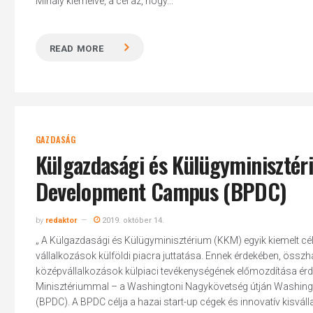
Mihály kiemelve, a cél az, hogy...
READ MORE
GAZDASÁG
Külgazdasági és Külügyminiszté
Development Campus (BPDC)
Hit enter to search or ESC to close
by
redaktor
2019. október 14.
„ A Külgazdasági és Külügyminisztérium (KKM) egyik kiemelt cél
vállalkozások külföldi piacra juttatása. Ennek érdekében, összh
középvállalkozások külpiaci tevékenységének előmozdítása é
Minisztériummal – a Washingtoni Nagykövetség útján Washin
(BPDC). A BPDC célja a hazai start-up cégek és innovatív kisvá