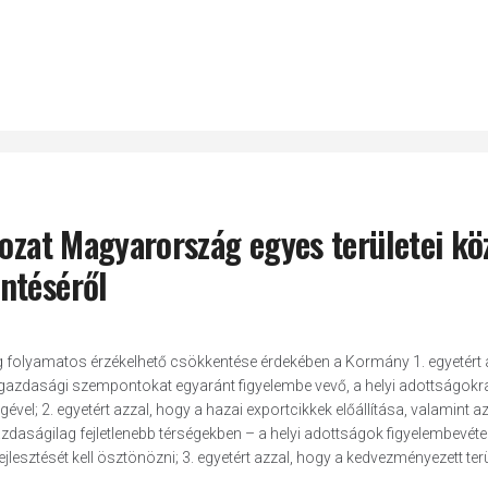
rozat Magyarország egyes területei kö
ntéséről
g folyamatos érzékelhető csökkentése érdekében a Kormány 1. egyetért 
 gazdasági szempontokat egyaránt figyelembe vevő, a helyi adottságokra
l; 2. egyetért azzal, hogy a hazai exportcikkek előállítása, valamint a
aságilag fejletlenebb térségekben – a helyi adottságok figyelembevétel
jlesztését kell ösztönözni; 3. egyetért azzal, hogy a kedvezményezett ter