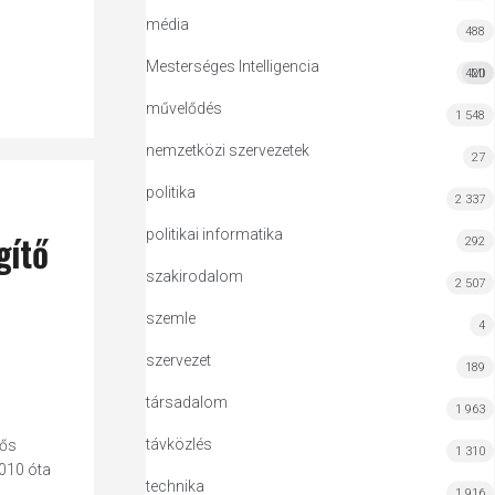
média
488
Mesterséges Intelligencia
420
MI
művelődés
1 548
nemzetközi szervezetek
27
politika
2 337
politikai informatika
gítő
292
szakirodalom
2 507
szemle
4
szervezet
189
társadalom
1 963
távközlés
lős
1 310
2010 óta
technika
1 916