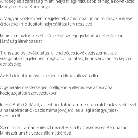
A hőség és szárazság miatti helyzet legkritikusabb öt napja következik –
Magyarország Kormánya
A Magyar Közlönyben megjelentek az európai uniós források elérése
érdekében módosított helyreállítási terv részletei
Miniszteri biztos készíti elő az Egészségügyi Minőségellenőrzési
Hatóság létrehozását
Transzlációs jövőkutatás: a lehetséges jövők szisztematikus
vizsgálatától a jelenben meghozott kutatási, finanszírozási és képzési
döntésekig
Az EU elektrifikációval küzdene a klímaváltozás ellen
A generatív mesterséges intelligencia elterjedése az európai
közigazgatási szervezetekben
Interjú Balla Csillával, a Lechner fotogrammetriai területének vezetőjével
a hazai téradat-ökoszisztéma jövőjéről és a légi adatgyűjtések
szerepéről
Szentirmai Tamás építészt nevezték ki a Közlekedési és Beruházási
Minisztérium helyettes államtitkárává