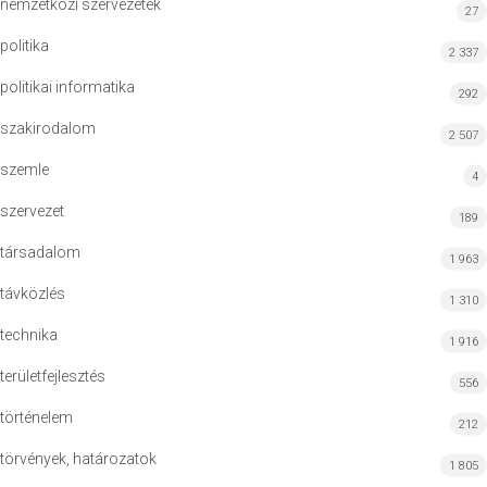
nemzetközi szervezetek
27
politika
2 337
politikai informatika
292
szakirodalom
2 507
szemle
4
szervezet
189
társadalom
1 963
távközlés
1 310
technika
1 916
területfejlesztés
556
történelem
212
törvények, határozatok
1 805