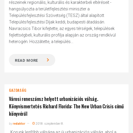
részeinek regionális, kulturális és karakterbeli eltéréseit -
hangsúlyozta a területfejlesztési miniszter a
Településfejlesztési Szövetség (TESZ) által alapított
Településfejlesztési Díjak keddi, budapesti átadásán.
Navracsics Tibor kifejtette, az egyes térségek, települések
fejlettségbeli, kulturális profilja alapján az ország rendkívül
heterogén. Hozzátette, a település...
READ MORE
GAZDASÁG
Városi reneszánsz helyett urbanizációs válság.
Könyvismertetés Richard Florida: The New Urban Crisis című
könyvéről
by
redaktor
2018. szeptember 8.
„Korunk legfőbb válsága az új urbanizációs válság, ahol a