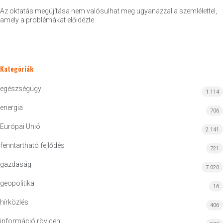
Az oktatás megújítása nem valósulhat meg ugyanazzal a szemlélettel,
amely a problémákat előidézte
Kategóriák
egészségügy
1 114
energia
706
Európai Unió
2 141
fenntartható fejlődés
721
gazdaság
7 020
geopolitika
16
hírközlés
406
információ röviden