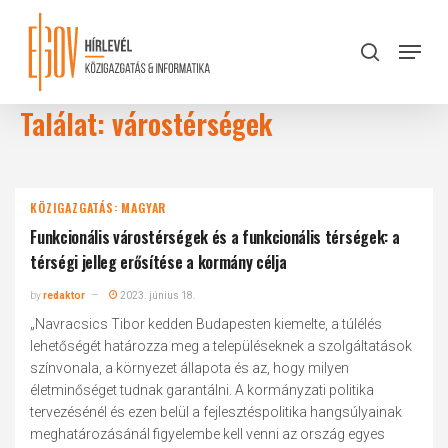
Skip
to
Menu
search
main
Close
content
Menu
Találat: várostérségek
KÖZIGAZGATÁS: MAGYAR
Funkcionális várostérségek és a funkcionális térségek: a
térségi jelleg erősítése a kormány célja
by
redaktor
2023. június 18.
„Navracsics Tibor kedden Budapesten kiemelte, a túlélés
lehetőségét határozza meg a településeknek a szolgáltatások
színvonala, a környezet állapota és az, hogy milyen
életminőséget tudnak garantálni. A kormányzati politika
tervezésénél és ezen belül a fejlesztéspolitika hangsúlyainak
meghatározásánál figyelembe kell venni az ország egyes