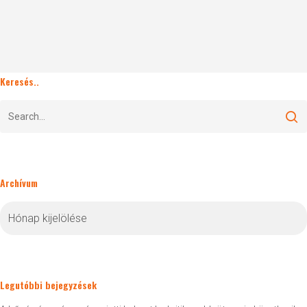
Keresés..
Archívum
Archívum
Legutóbbi bejegyzések