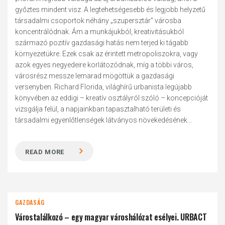
győztes mindent visz. A legtehetségesebb és legjobb helyzetű
társadalmi csoportok néhány „szupersztár” városba
koncentrálódnak. Ám a munkájukból, kreativitásukból
származó pozitív gazdasági hatás nem terjed ki tágabb
környezetükre. Ezek csak az érintett metropoliszokra, vagy
azok egyes negyedeire korlátozódnak, míg a többi város,
városrész messze lemarad mögöttük a gazdasági
versenyben. Richard Florida, világhírű urbanista legújabb
könyvében az eddigi – kreatív osztályról szóló – koncepcióját
vizsgálja felül, a napjainkban tapasztalható területi és
társadalmi egyenlőtlenségek látványos növekedésének...
READ MORE
GAZDASÁG
Várostalálkozó – egy magyar városhálózat esélyei. URBACT