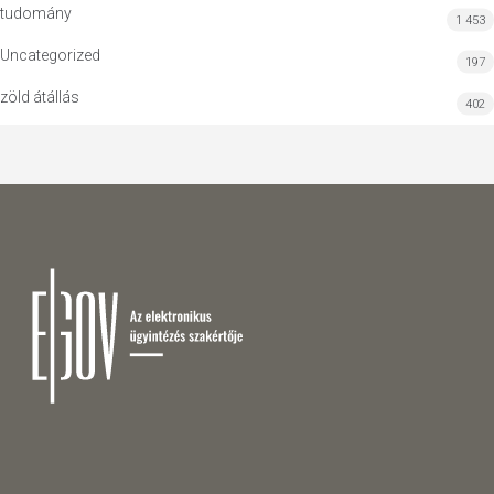
tudomány
1 453
Uncategorized
197
zöld átállás
402