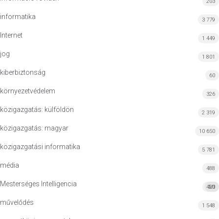
203
informatika
3 779
Internet
1 449
jog
1 801
kiberbiztonság
60
környezetvédelem
326
közigazgatás: külföldön
2 319
közigazgatás: magyar
10 650
közigazgatási informatika
5 781
média
488
Mesterséges Intelligencia
420
MI
művelődés
1 548