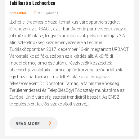
találkozó a Lechnerben
by
redaktor
2018. január 1.
„Lehet-e, érdemes-e hazai tematikus várospartnerségeket
létrehozni az URBACT, az Urban Agenda partnerségek vagy a
jól működő olasz, lengyel városhálózati példák mintájára? A
Miniszterelnökség kezdeményezésére a Lechner
Tudásközpontban 2017. december 13-án megtartott URBACT
Várostalálkozó fókuszában ez a kérdés állt. A külföldi
modellek megismerése után a résztvevők közzétették
ötleteiket, javaslataikat, ami alapján körvonalazódni látszik
egy hazai partnerségi modell. A találkozó témájának
felvezetéseként Dr. Dömötör Tamás, a Miniszterelnökség
Területrendezési és Településügyi Főosztály munkatársa az
Európai Unió városfejlesztési trendjeiről beszélt. Az ENSZ
településekért felelős szakosított szerve,...
READ MORE