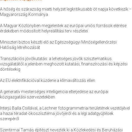
A hőség és szárazság miatti helyzet legkritikusabb öt napja következik –
Magyarország Kormánya
A Magyar Közlönyben megjelentek az európai uniós források elérése
érdekében módosított helyreállítási terv részletei
Miniszteri biztos készíti elő az Egészségügyi Minőségellenőrzési
Hatóság létrehozását
Transzlációs jövőkutatás: a lehetséges jövők szisztematikus
vizsgálatától a jelenben meghozott kutatási, finanszírozási és képzési
döntésekig
Az EU elektrifikációval küzdene a klímaváltozás ellen
A generatív mesterséges intelligencia elterjedése az európai
közigazgatási szervezetekben
Interjú Balla Csillával, a Lechner fotogrammetriai területének vezetőjével
a hazai téradat-ökoszisztéma jövőjéről és a légi adatgyűjtések
szerepéről
Szentirmai Tamás építészt nevezték ki a Közlekedési és Beruházási