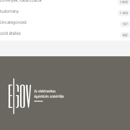
törvények, határozatok
1 805
tudomány
1 453
Uncategorized
197
zöld átállás
402