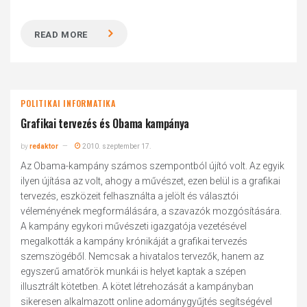
READ MORE
POLITIKAI INFORMATIKA
Grafikai tervezés és Obama kampánya
by
redaktor
2010. szeptember 17.
Az Obama-kampány számos szempontból újító volt. Az egyik
ilyen újítása az volt, ahogy a művészet, ezen belül is a grafikai
tervezés, eszközeit felhasználta a jelölt és választói
véleményének megformálására, a szavazók mozgósítására.
A kampány egykori művészeti igazgatója vezetésével
megalkották a kampány krónikáját a grafikai tervezés
szemszögéből. Nemcsak a hivatalos tervezők, hanem az
egyszerű amatőrök munkái is helyet kaptak a szépen
illusztrált kötetben. A kötet létrehozását a kampányban
sikeresen alkalmazott online adománygyűjtés segítségével