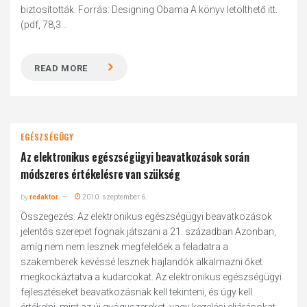
biztosították. Forrás: Designing Obama A könyv letölthető itt.
(pdf, 78,3...
READ MORE
EGÉSZSÉGÜGY
Az elektronikus egészségügyi beavatkozások során
módszeres értékelésre van szükség
by
redaktor
2010. szeptember 6.
Összegezés: Az elektronikus egészségügyi beavatkozások
jelentős szerepet fognak játszani a 21. században Azonban,
amíg nem nem lesznek megfelelőek a feladatra a
szakemberek kevéssé lesznek hajlandók alkalmazni őket
megkockáztatva a kudarcokat. Az elektronikus egészségügyi
fejlesztéseket beavatkozásnak kell tekinteni, és úgy kell