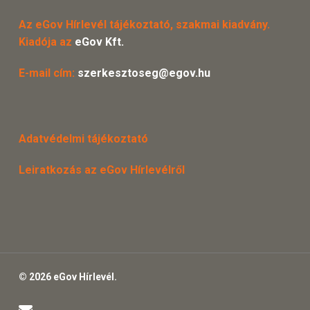
Az eGov Hírlevél tájékoztató, szakmai kiadvány.
Kiadója az
eGov Kft.
E-mail cím:
szerkesztoseg@egov.hu
Adatvédelmi tájékoztató
Leiratkozás az eGov Hírlevélről
© 2026 eGov Hírlevél.
email