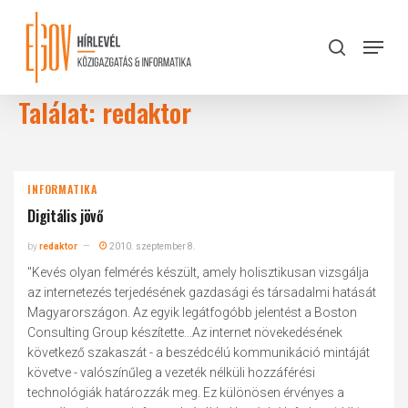
Skip
to
Menu
search
main
Close
content
Menu
Találat:
redaktor
INFORMATIKA
Digitális jövő
by
redaktor
2010. szeptember 8.
"Kevés olyan felmérés készült, amely holisztikusan vizsgálja
az internetezés terjedésének gazdasági és társadalmi hatását
Magyarországon. Az egyik legátfogóbb jelentést a Boston
Consulting Group készítette...Az internet növekedésének
következő szakaszát - a beszédcélú kommunikáció mintáját
követve - valószínűleg a vezeték nélküli hozzáférési
technológiák határozzák meg. Ez különösen érvényes a