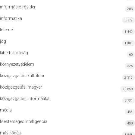
információ röviden
203
informatika
3 779
Internet
1 449
jog
1 801
kiberbiztonság
60
környezetvédelem
326
közigazgatás: külföldön
2 319
közigazgatás: magyar
10 650
közigazgatási informatika
5 781
média
488
Mesterséges Intelligencia
420
MI
művelődés
1 548