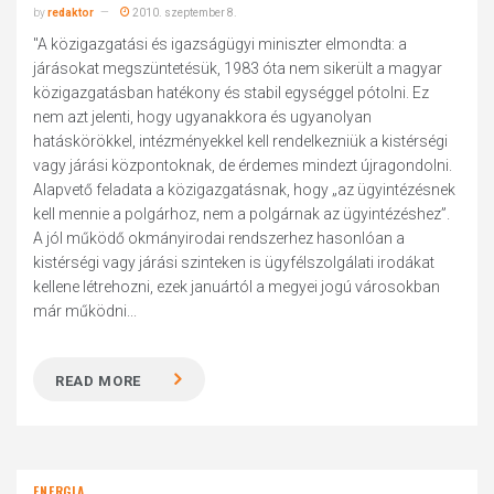
by
redaktor
2010. szeptember 8.
"A közigazgatási és igazságügyi miniszter elmondta: a
járásokat megszüntetésük, 1983 óta nem sikerült a magyar
közigazgatásban hatékony és stabil egységgel pótolni. Ez
nem azt jelenti, hogy ugyanakkora és ugyanolyan
hatáskörökkel, intézményekkel kell rendelkezniük a kistérségi
vagy járási központoknak, de érdemes mindezt újragondolni.
Alapvető feladata a közigazgatásnak, hogy „az ügyintézésnek
kell mennie a polgárhoz, nem a polgárnak az ügyintézéshez”.
A jól működő okmányirodai rendszerhez hasonlóan a
kistérségi vagy járási szinteken is ügyfélszolgálati irodákat
kellene létrehozni, ezek januártól a megyei jogú városokban
már működni...
READ MORE
ENERGIA