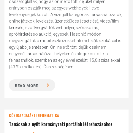
összefoglalták, hogy az online töltött idejüket milyen
arányban osztják meg az egyes webhelyek illetve
tevékenységek között. A vizsgált kategóriák: társashálózatok,
online játékok, levelezés, üzenetküldés (csetelés), video/film,
keresés, szoftvergyártók webhelyei, szórakozás,
apróhirdetések/aukció, egyebek. Hasonló módon
megvizsgálták a mobil eszközökkel internetezők szokásait is
egy újabb jelentésben. Online eltöltött idejük csaknem
negyedét társashálózati helyeken és blogokon töltik a
felhasználók, szemben az egy évvel ezelőtti 15,8 százalékkal
(43 % emelkedés). Összességében...
READ MORE
KÖZIGAZGATÁSI INFORMATIKA
Tanácsok a nyílt kormányzati portálok létrehozásához