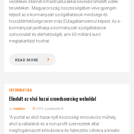
vezetékes internet-infrastruktúrákkal kevésbé lefedett vidéki
területeken...Magyarország összességében véve gyengén
teljesít az e-kormányzati szolgáltatások minősége és
hozzáférhetősége terén más EUtagállamokhoz képest. Az e-
kormányzat javíthatja a kormányzati szolgáltatások
színvonalát és elérhetőségét, ami 60 milliárd euró
megtakarítást hozhat...
READ MORE
INFORMATIKA
Elindult az első hazai crowdsourcing weboldal
by
redaktor
2010. szeptember 8.
"A portál az első hazai nyílt közösségi innovációs műhely,
ahol a vállalatok és a non-profit szervezetek által
megfogalmazott kihívásokra és fejlesztési célokra a kreatív