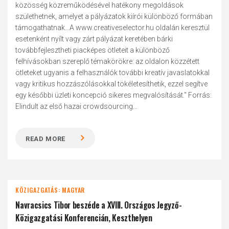
közösség közreműködésével hatékony megoldások
születhetnek, amelyet a pályázatok kiírói különböző formában
támogathatnak...A www.creativeselector.hu oldalán keresztül
esetenként nyílt vagy zárt pályázat keretében bárki
továbbfejlesztheti piacképes ötleteit a különböző
felhívásokban szereplő témakörökre: az oldalon közzétett
ötleteket ugyanis a felhasználók további kreatív javaslatokkal
vagy kritikus hozzászólásokkal tökéletesíthetik, ezzel segítve
egy későbbi üzleti koncepció sikeres megvalósítását." Forrás:
Elindult az első hazai crowdsourcing...
READ MORE
KÖZIGAZGATÁS: MAGYAR
Navracsics Tibor beszéde a XVIII. Országos Jegyző-
Közigazgatási Konferencián, Keszthelyen