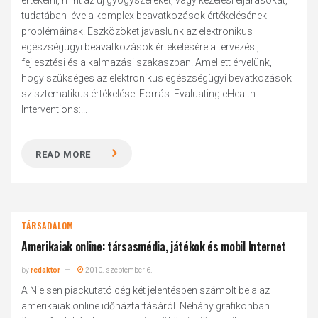
értékelni, mint az új gyógyszereket, vagy kezelési eljárásokat,
tudatában léve a komplex beavatkozások értékelésének
problémáinak. Eszközöket javaslunk az elektronikus
egészségügyi beavatkozások értékelésére a tervezési,
fejlesztési és alkalmazási szakaszban. Amellett érvelünk,
hogy szükséges az elektronikus egészségügyi bevatkozások
szisztematikus értékelése. Forrás: Evaluating eHealth
Interventions:...
READ MORE
TÁRSADALOM
Amerikaiak online: társasmédia, játékok és mobil Internet
by
redaktor
2010. szeptember 6.
A Nielsen piackutató cég két jelentésben számolt be a az
amerikaiak online időháztartásáról. Néhány grafikonban