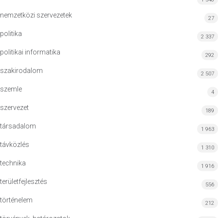
nemzetközi szervezetek
27
politika
2 337
politikai informatika
292
szakirodalom
2 507
szemle
4
szervezet
189
társadalom
1 963
távközlés
1 310
technika
1 916
területfejlesztés
556
történelem
212