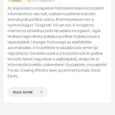
by
redaktor
2010. szeptember 6.
Az angolszász országokban futótűzként terjed a közszektor
információhoz való nyílt, szabad hozzáférést biztosító
kormányzati portálok száma. Itt természetesen nem a
nyomorúságos "Üvegzseb"-ről van szó. A mozgalom,
mármint az ezt kikényszerítő társadalmi mozgalom , egyik
tevékeny tagja néhány praktikus pontban foglalta össze a
tapasztalatait: Lényeges fontosságú az adatfeltöltés
automatizálás; A hozzáférést ne akadályozza semmi (pl.
regisztráció); Gondolkozzunk a jó könyvtárosok és grafikai
tervezők fejével (vagy kérjük a segítségüket), elvégre ők az
információközvetítés szakemberei; Visszajelzés, visszajelzés!
Forrás: Creating effective open government portals, David
Eaves,...
READ MORE