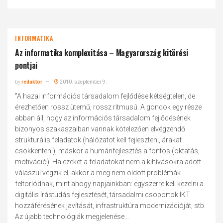
INFORMATIKA
Az informatika komplexitása – Magyarország kitörési
pontjai
by
redaktor
2010. szeptember 9.
"A hazai információs társadalom fejlődése kétségtelen, de
érezhetően rossz ütemű, rossz ritmusú. A gondok egy része
abban áll, hogy az információs társadalom fejlődésének
bizonyos szakaszaiban vannak kötelezően elvégzendő
strukturális feladatok (hálózatot kell fejleszteni, árakat
csökkenteni), máskor a humánfejlesztés a fontos (oktatás,
motiváció). Ha ezeket a feladatokat nem a kihívásokra adott
válaszul végzik el, akkor a meg nem oldott problémák
feltorlódnak, mint ahogy napjainkban: egyszerre kell kezelni a
digitális írástudás fejlesztését, társadalmi csoportok IKT
hozzáférésének javítását, infrastruktúra modernizációját, stb.
Az újabb technológiák megjelenése...