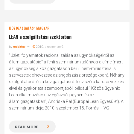
KÖZIGAZGATÁS: MAGYAR
LEAN a szolgáltatási szektorban
by
redaktor
2010. szeptember 9.
"Üzleti folyamatok racionalizálása az ügynökségektől az
államigazgatásig" a fenti szeminárium talányos alcíme (mert
az ügynökség a közigazgatáson belüli nem-miniszteriális
szervezetek elnevezése az angolszász országokban). Néhány
szolgáltatóról és a közigazgatásról lesz szó a karcsú vezetés
elvei és gyakorlata szempontjából, például " Közös ügyeink:
Lean alkalmazások az egészségügyben és az
államigazgatásban", Andriska Pál (Európai Lean Egyesület). A
szeminárium ideje: 2010. szeptember 15. Forrás: HVG
READ MORE