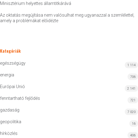
Minisztérium helyettes államtitkárává
Az oktatás megújítása nem valósulhat meg ugyanazzal a szemlélettel,
amely a problémákat előidézte
Kategóriák
egészségügy
1 114
energia
706
Európai Unió
2 141
fenntartható fejlődés
721
gazdaság
7 020
geopolitika
16
hírközlés
406