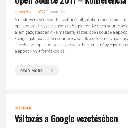
by
redaktor
2011. január 31.
A rendezvény védnöke: Dr. Nyitrai Zsolt, infokommunikációs álla
open source helyzete a nemzetközi piacon Az open source hely
államigazgatásban Alkalmazásfejlesztés open source alapokon
közigazgatásban Open source eszközök a célok megvalósítására
lehetőségek open source eszközökre Esettanulmány egy/több me
alapokon Nyílt forráskód és...
READ MORE
GAZDASÁG
Változás a Google vezetésében