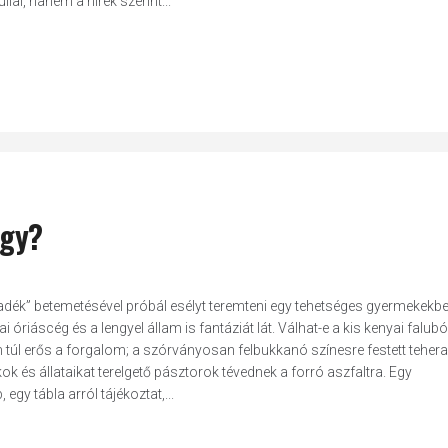
al, hanem a hírek szerint...
lgy?
akadék” betemetésével próbál esélyt teremteni egy tehetséges gyermekekb
riáscég és a lengyel állam is fantáziát lát. Válhat-e a kis kenyai faluból
 túl erős a forgalom; a szórványosan felbukkanó színesre festett teher
k és állataikat terelgető pásztorok tévednek a forró aszfaltra. Egy
gy tábla arról tájékoztat,...