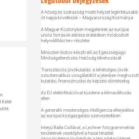
A hőség és szárazság miatti helyzet legkritikusabb
öt napja következik – Magyarország Kormánya
A Magyar Közlönyben megjelentek az európai
uniós források elérése érdekében módosított
helyreállítási terv részletei
Miniszteri biztos készíti elő az Egészségügyi
Minőségellenőrzési Hatóság létrehozását
Transzlációs jövőkutatás: a lehetséges jövők
szisztematikus vizsgálatától a jelenben meghozott
kutatási, finanszírozási és képzési döntésekig
Az EU elektrifikációval küzdene a klímaváltozás
en
ellen
 Kelet-
autók
A generatív mesterséges intelligencia elterjedése
az európai közigazgatási szervezetekben
Interjú Balla Csillával, a Lechner fotogrammetriai
területének vezetőjével a hazai téradat-
ökoszisztéma jövőjéről és a légi adatgyűjtések