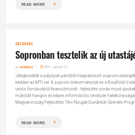
READ MORE
GAZDASÁG
Sopronban tesztelik az új utastáj
by
redaktor
2011. január 27.
„Megkezdték a pályázati pénzből megvalósuló soproni utastájé
kedden az MTI-vel. A soproni önkormányzat és a Kisalföld Volá
uniós forrásokból finanszírozott - fejlesztés során most azoka
működő hangos és képes információs rendszer hatékonyságát ron
Magyarország Fejlesztési Terv Nyugat-Dunántúli Operatív Progra
READ MORE