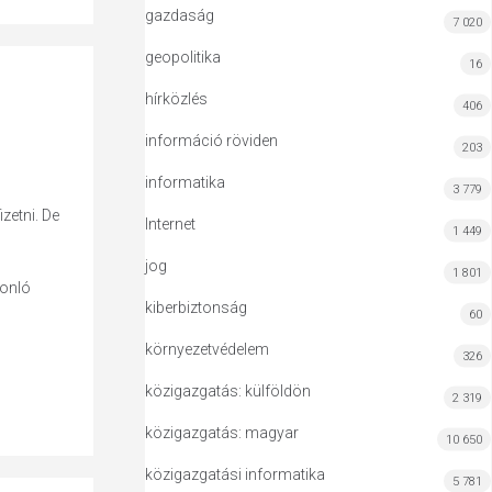
gazdaság
7 020
geopolitika
16
hírközlés
406
információ röviden
203
informatika
3 779
zetni. De
Internet
1 449
jog
1 801
sonló
kiberbiztonság
60
környezetvédelem
326
közigazgatás: külföldön
2 319
közigazgatás: magyar
10 650
közigazgatási informatika
5 781