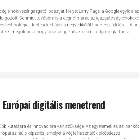
 cég elnök-vezérigazgatói posztját. Helyét Larry Page, a Google egyik alap
t dolgozott. Schmidt továbbra is a cégnél marad az igazgatóság elnökeké
s technológiai döntésekért április negyedikétől Page lesz felelős. ... A bri
át kell megoldania, hogy óriáscéggé nőve miként tudja megtartani a...
 Európai digitális menetrend
bb kutatásra és innovációra van szüksége. Az egyetemek és az ipar köz
ópai szintű elképzelés, amelyet a végfelhasználók elkötelezett