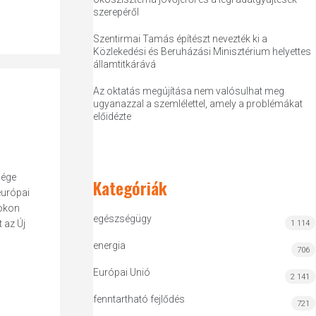
szerepéről
Szentirmai Tamás építészt nevezték ki a
Közlekedési és Beruházási Minisztérium helyettes
államtitkárává
Az oktatás megújítása nem valósulhat meg
ugyanazzal a szemlélettel, amely a problémákat
előidézte
sége
Kategóriák
európai
zokon
egészségügy
 az Új
1 114
energia
706
Európai Unió
2 141
fenntartható fejlődés
721