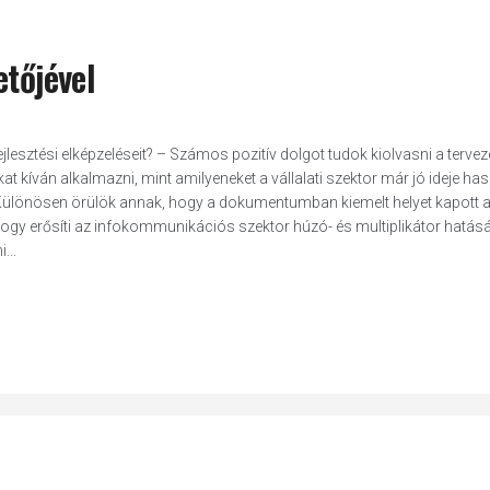
etőjével
jlesztési elképzeléseit? – Számos pozitív dolgot tudok kiolvasni a tervez
kíván alkalmazni, mint amilyeneket a vállalati szektor már jó ideje has
. Különösen örülök annak, hogy a dokumentumban kiemelt helyet kapott 
gy erősíti az infokommunikációs szektor húzó- és multiplikátor hatásá
...