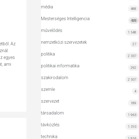
média
488
Mesterséges Intelligencia
420
MI
művelődés
1 548
nemzetközi szervezetek
etből. Az
27
znál:
politika
2 337
az egyes
t, ami
politikai informatika
292
szakirodalom
2 507
szemle
4
szervezet
189
társadalom
1 963
távközlés
1 310
technika
1 916