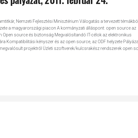
mtitkár, Nemzeti Fejlesztési Minisztérium Válogatás a tervezett témákból
zete a magyarországi piacon A kormányzati álláspont: open source az
 Open source és biztonság Megvalósítandó IT-célok az elektronikus
 Kompatibilitási kényszer és az open source, az ODF helyzete Pályáza
gvalósult projektről Üzleti szoftverek/kulcsrakész rendszerek open s