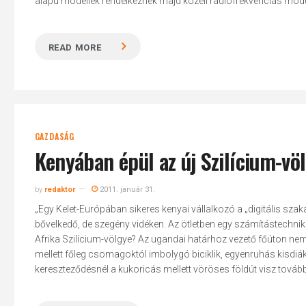
alapú modellek rendelkeznek majd közeli rádiófrekvenciás modull
READ MORE
GAZDASÁG
Kenyában épül az új Szilícium-vö
by
redaktor
2011. január 31.
„Egy Kelet-Európában sikeres kenyai vállalkozó a „digitális sz
bővelkedő, de szegény vidéken. Az ötletben egy számítástechnikai ó
Afrika Szilícium-völgye? Az ugandai határhoz vezető főúton nem
mellett főleg csomagoktól imbolygó biciklik, egyenruhás kisdiáko
kereszteződésnél a kukoricás mellett vöröses földút visz tovább, e
Hit enter to search or ESC to close