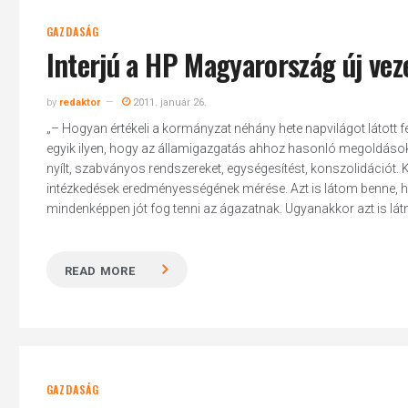
GAZDASÁG
Interjú a HP Magyarország új vez
by
redaktor
2011. január 26.
„– Hogyan értékeli a kormányzat néhány hete napvilágot látott fe
egyik ilyen, hogy az államigazgatás ahhoz hasonló megoldásokat 
nyílt, szabványos rendszereket, egységesítést, konszolidációt
intézkedések eredményességének mérése. Azt is látom benne, ho
mindenképpen jót fog tenni az ágazatnak. Ugyanakkor azt is látni
READ MORE
GAZDASÁG