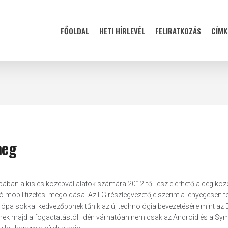
FŐOLDAL
HETI HÍRLEVÉL
FELIRATKOZÁS
CÍMK
meg
pában a kis és középvállalatok számára 2012-től lesz elérhető a cég köze
obil fizetési megoldása. Az LG részlegvezetője szerint a lényegesen 
a sokkal kedvezőbbnek tűnik az új technológia bevezetésére mint az 
enek majd a fogadtatástól. Idén várhatóan nem csak az Android és a Sy