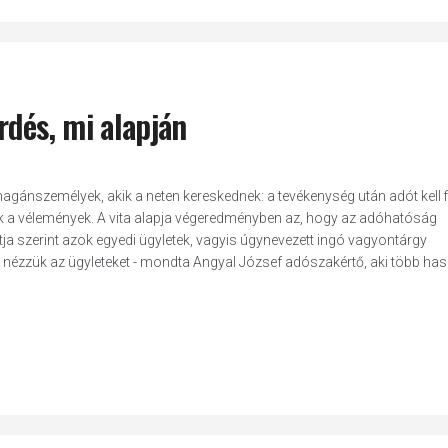
rdés, mi alapján
gánszemélyek, akik a neten kereskednek: a tevékenység után adót kell fi
a vélemények. A vita alapja végeredményben az, hogy az adóhatóság
ntja szerint azok egyedi ügyletek, vagyis úgynevezett ingó vagyontárgy
nt nézzük az ügyleteket - mondta Angyal József adószakértő, aki több ha