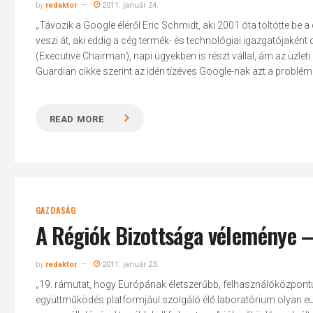
by
redaktor
2011. január 24.
„Távozik a Google éléről Eric Schmidt, aki 2001 óta töltötte be a
veszi át, aki eddig a cég termék- és technológiai igazgatójakén
(Executive Chairman), napi ügyekben is részt vállal, ám az üzleti é
Guardian cikke szerint az idén tízéves Google-nak azt a problém
READ MORE
GAZDASÁG
A Régiók Bizottsága véleménye –
by
redaktor
2011. január 23.
„19. rámutat, hogy Európának életszerűbb, felhasználóközpontú
együttműködés platformjául szolgáló élő laboratórium olyan eur