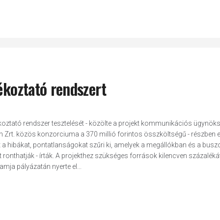
ékoztató rendszert
koztató rendszer tesztelését - közölte a projekt kommunikációs ügynök
n Zrt. közös konzorciuma a 370 millió forintos összköltségű - részben 
t a hibákat, pontatlanságokat szűri ki, amelyek a megállókban és a bus
thatják - írták. A projekthez szükséges források kilencven százalékát
mja pályázatán nyerte el...