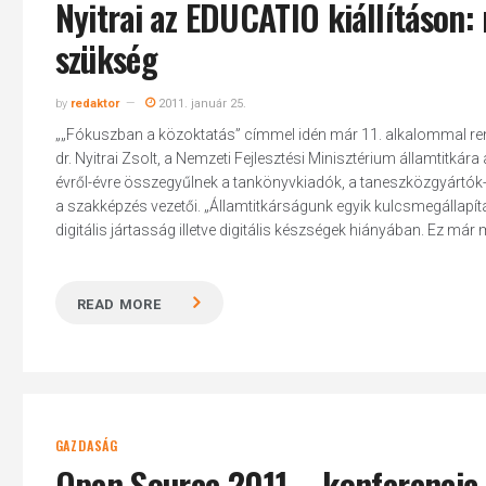
Nyitrai az EDUCATIO kiállításon:
szükség
by
redaktor
2011. január 25.
„„Fókuszban a közoktatás” címmel idén már 11. alkalommal ren
dr. Nyitrai Zsolt, a Nemzeti Fejlesztési Minisztérium államtitká
évről-évre összegyűlnek a tankönyvkiadók, a taneszközgyártók- 
a szakképzés vezetői. „Államtitkárságunk egyik kulcsmegállapí
digitális jártasság illetve digitális készségek hiányában. Ez már ma
READ MORE
GAZDASÁG
Open Source 2011 – konferencia é