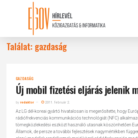
Skip
to
main
content
Találat: gazdaság
GAZDASÁG
Új mobil fizetési eljárás jelenik 
by
redaktor
2011. február 2.
Az LG dél-koreai gyártó hivatalosan is megerősítette, hogy Euró
rádiófrekvenciás kommunikációs technológiát (NFC) alkalmazó m
tömegközlekedési eszközt használó utasnak köszönhetően Európ
Államok, de persze a további fejlesztések nagymértékben függ