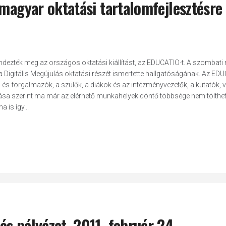
 magyar oktatási tartalomfejlesztésre
dezték meg az országos oktatási kiállítást, az EDUCATIO-t. A szombati
ra a Digitális Megújulás oktatási részét ismertette hallgatóságának. Az ED
és forgalmazók, a szülők, a diákok és az intézményvezetők, a kutatók, 
tása szerint ma már az elérhető munkahelyek döntő többsége nem tölthe
 is így...
s pályázat, 2011. február 24.