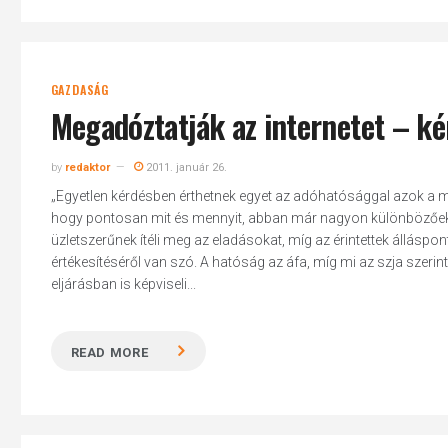
GAZDASÁG
Megadóztatják az internetet – ké
by
redaktor
2011. január 26.
„Egyetlen kérdésben érthetnek egyet az adóhatósággal azok a ma
hogy pontosan mit és mennyit, abban már nagyon különbözőek 
üzletszerűnek ítéli meg az eladásokat, míg az érintettek álláspo
értékesítéséről van szó. A hatóság az áfa, míg mi az szja szeri
eljárásban is képviseli...
READ MORE