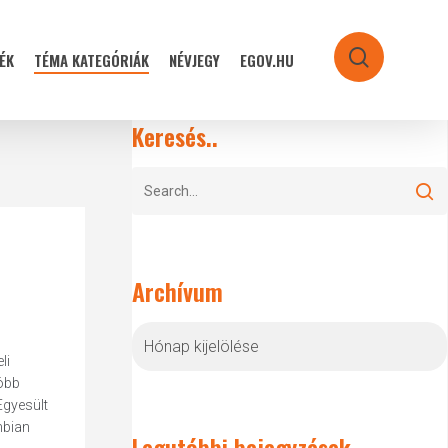
ÉK
TÉMA KATEGÓRIÁK
NÉVJEGY
EGOV.HU
search
Keresés..
Archívum
Archívum
li
több
Egyesült
mbian
Legutóbbi bejegyzések