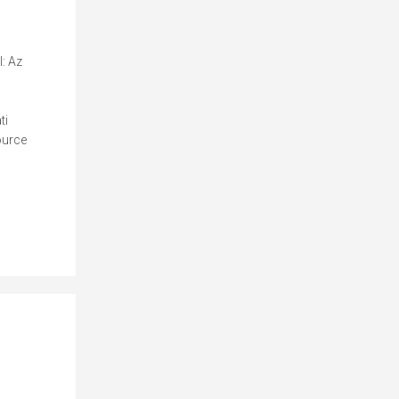
: Az
ti
ource