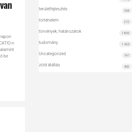
 van
területfejlesztés
556
történelem
212
törvények, határozatok
1 805
 napon
tudomány
UCATIO-n
1 453
valamint
Uncategorized
197
tő be
zöld átállás
402