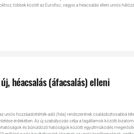
oz, többek között az Eurofisc, vagyis a héacsalás elleni uniós hálózat
új, héacsalás (áfacsalás) elleni
ő az uniós hozzáadottérték-adó (héa) rendszerének csalásbiztosabbá téte
ése érdekében. Az új szabályozás célja a tagállamok közötti bizalomé
 adóhatóságok és bűnüldöző hatóságok közötti együttműködés megerősít