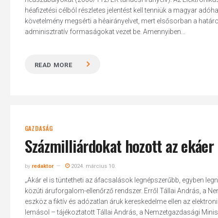
héafizetési célból részletes jelentést kell tenniük a magyar adó
követelmény megsérti a héairányelvet, mert elsősorban a határo
adminisztratív formaságokat vezet be. Amennyiben...
READ MORE
GAZDASÁG
Százmilliárdokat hozott az ekáer
by
redaktor
2024. március 10.
„Akár el is tüntetheti az áfacsalások legnépszerűbb, egyben l
közúti áruforgalom-ellenőrző rendszer. Erről Tállai András, a N
eszköz a fiktív és adózatlan áruk kereskedelme ellen az elektro
lemásol – tájékoztatott Tállai András, a Nemzetgazdasági Minis