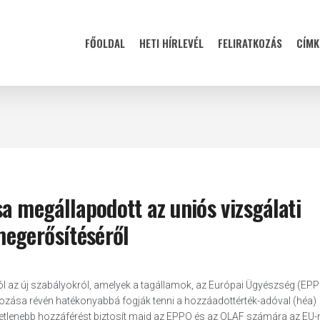
FŐOLDAL
HETI HÍRLEVÉL
FELIRATKOZÁS
CÍMK
a megállapodott az uniós vizsgálati
megerősítéséről
l az új szabályokról, amelyek a tagállamok, az Európai Ügyészség (EPP
kozása révén hatékonyabbá fogják tenni a hozzáadottérték-adóval (héa)
vetlenebb hozzáférést biztosít majd az EPPO és az OLAF számára az EU-n 