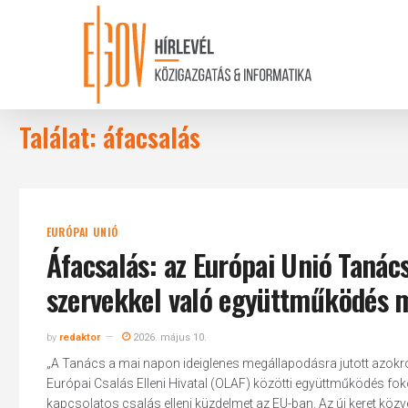
Skip
to
main
content
Találat: áfacsalás
EURÓPAI UNIÓ
Áfacsalás: az Európai Unió Tanács
szervekkel való együttműködés 
by
redaktor
2026. május 10.
„A Tanács a mai napon ideiglenes megállapodásra jutott azokró
Európai Csalás Elleni Hivatal (OLAF) közötti együttműködés fo
kapcsolatos csalás elleni küzdelmet az EU-ban. Az új keret köz