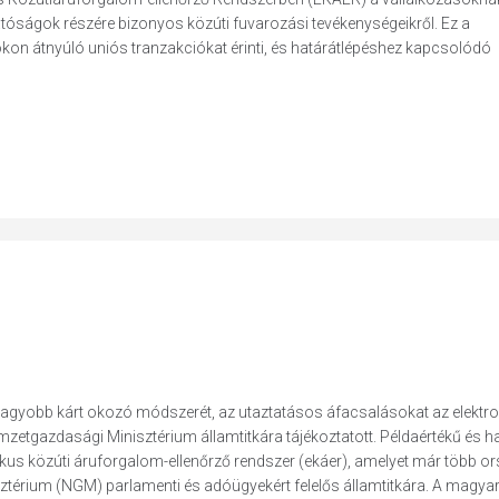
hatóságok részére bizonyos közúti fuvarozási tevékenységeikről. Ez a
kon átnyúló uniós tranzakciókat érinti, és határátlépéshez kapcsolódó
egnagyobb kárt okozó módszerét, az utaztatásos áfacsalásokat az elektr
emzetgazdasági Minisztérium államtitkára tájékoztatott. Példaértékű és 
nikus közúti áruforgalom-ellenőrző rendszer (ekáer), amelyet már több or
ztérium (NGM) parlamenti és adóügyekért felelős államtitkára. A magyar