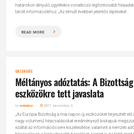
határokon átnyúló ügyletekre vonatkozó legfontosabb héaadatokh
tárolt információkhoz. „Az elmúlt években jelentős lépéseket...
READ MORE
Hit enter to search or ESC to close
GAZDASÁG
Méltányos adóztatás: A Bizottság 
eszközökre tett javaslata
by
redaktor
2017. december 3.
„Az Európai Bizottság a mai napon új eszközöket terjesztett el
nagy volumenű héacsalásokat eredményező kiskapuk megszüntet
ezáltal az információcsere kiszélesítése, valamint a nemzeti