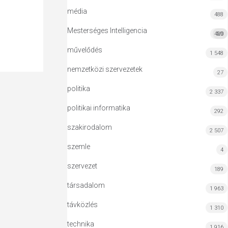
média
488
Mesterséges Intelligencia
420
MI
művelődés
1 548
nemzetközi szervezetek
27
politika
2 337
politikai informatika
292
szakirodalom
2 507
szemle
4
szervezet
189
társadalom
1 963
távközlés
1 310
technika
1 916