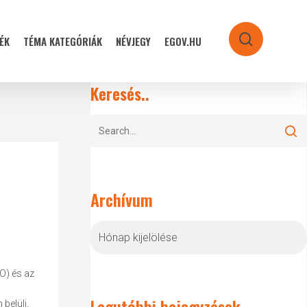
ÉK
TÉMA KATEGÓRIÁK
NÉVJEGY
EGOV.HU
search
Keresés..
Archívum
Archívum
O) és az
Legutóbbi bejegyzések
belüli,