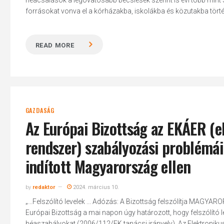
héacsalások a legóvatosabb becslések szerint is évi több mint 
forrásokat vonva el a kórházakba, iskolákba és közutakba tört
READ MORE
GAZDASÁG
Az Európai Bizottság az EKÁER (e
rendszer) szabályozási problémái
indított Magyarország ellen
by
redaktor
2024. március 10.
„...Felszólító levelek ... Adózás: A Bizottság felszólítja MAG
Európai Bizottság a mai napon úgy határozott, hogy felszólító 
héaszabályokat (2006/112/EK tanácsi irányelv). Az Elektronik