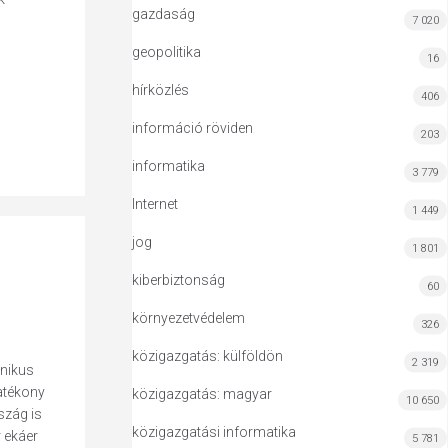
gazdaság
7 020
geopolitika
16
hírközlés
406
információ röviden
203
informatika
3 779
Internet
1 449
jog
1 801
kiberbiztonság
60
környezetvédelem
326
közigazgatás: külföldön
2 319
onikus
hatékony
közigazgatás: magyar
10 650
szág is
közigazgatási informatika
 ekáer
5 781