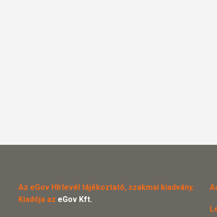
Az eGov Hírlevél tájékoztató, szakmai kiadvány.
A
Kiadója az
eGov Kft.
L