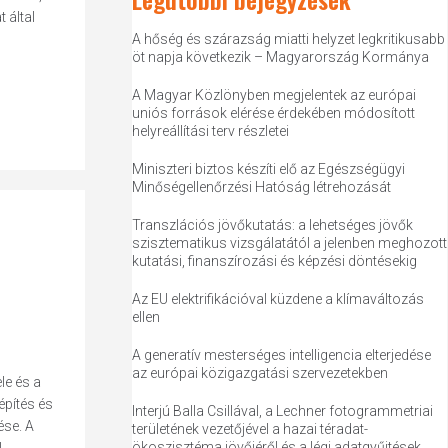
 által
A hőség és szárazság miatti helyzet legkritikusabb
öt napja következik – Magyarország Kormánya
A Magyar Közlönyben megjelentek az európai
uniós források elérése érdekében módosított
helyreállítási terv részletei
Miniszteri biztos készíti elő az Egészségügyi
Minőségellenőrzési Hatóság létrehozását
Transzlációs jövőkutatás: a lehetséges jövők
szisztematikus vizsgálatától a jelenben meghozott
kutatási, finanszírozási és képzési döntésekig
Az EU elektrifikációval küzdene a klímaváltozás
ellen
A generatív mesterséges intelligencia elterjedése
az európai közigazgatási szervezetekben
le és a
pítés és
Interjú Balla Csillával, a Lechner fotogrammetriai
ése. A
területének vezetőjével a hazai téradat-
ökoszisztéma jövőjéről és a légi adatgyűjtések