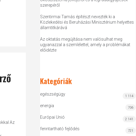
l
szerepéről
Szentirmai Tamás építészt nevezték ki a
Közlekedési és Beruházási Minisztérium helyettes
államtitkárává
Az oktatás megújítása nem valósulhat meg
ugyanazzal a szemlélettel, amely a problémákat
előidézte
rző
Kategóriák
egészségügy
1 114
energia
706
Európai Unió
2 141
okkal Az
fenntartható fejlődés
721
k