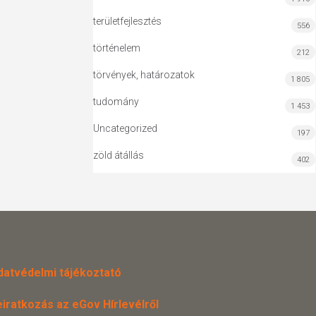
területfejlesztés
556
történelem
212
törvények, határozatok
1 805
tudomány
1 453
Uncategorized
197
zöld átállás
402
datvédelmi tájékoztató
eiratkozás az eGov Hírlevélről