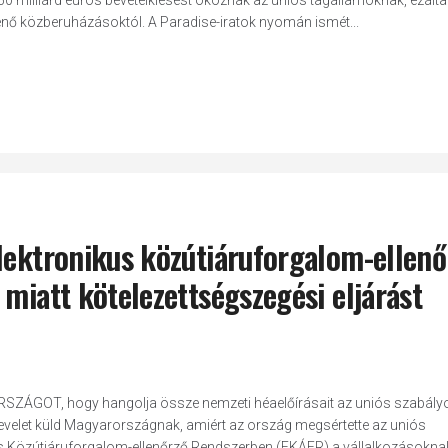
50 milliárd eurós bevételkiesést okoznak az uniós tagállamoknak, ezálta
énő közberuházásoktól. A Paradise-iratok nyomán ismét...
lektronikus közútiáruforgalom-ellenő
 miatt kötelezettségszegési eljárást
YARORSZÁGOT, hogy hangolja össze nemzeti héaelőírásait az uniós szabály
levelet küld Magyarországnak, amiért az ország megsértette az uniós
us Közútiáruforgalom-ellenőrző Rendszerben (EKÁER) a vállalkozásokna