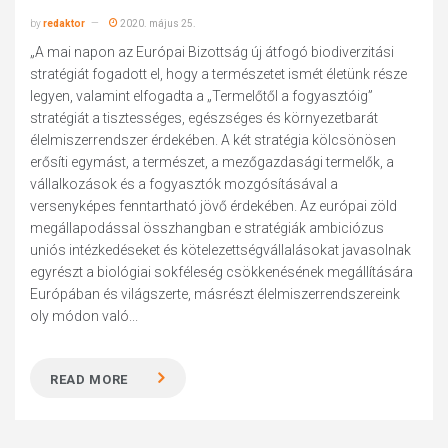
by
redaktor
2020. május 25.
„A mai napon az Európai Bizottság új átfogó biodiverzitási
stratégiát fogadott el, hogy a természetet ismét életünk része
legyen, valamint elfogadta a „Termelőtől a fogyasztóig”
stratégiát a tisztességes, egészséges és környezetbarát
élelmiszerrendszer érdekében. A két stratégia kölcsönösen
erősíti egymást, a természet, a mezőgazdasági termelők, a
vállalkozások és a fogyasztók mozgósításával a
versenyképes fenntartható jövő érdekében. Az európai zöld
megállapodással összhangban e stratégiák ambiciózus
uniós intézkedéseket és kötelezettségvállalásokat javasolnak
egyrészt a biológiai sokféleség csökkenésének megállítására
Európában és világszerte, másrészt élelmiszerrendszereink
oly módon való...
READ MORE