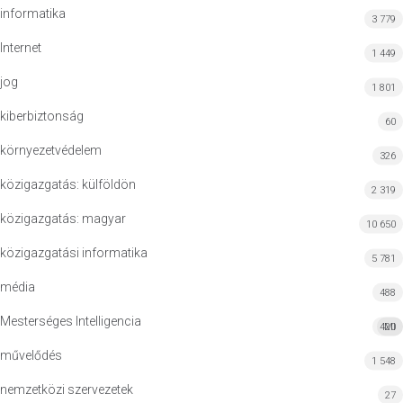
informatika
3 779
Internet
1 449
jog
1 801
kiberbiztonság
60
környezetvédelem
326
közigazgatás: külföldön
2 319
közigazgatás: magyar
10 650
közigazgatási informatika
5 781
média
488
Mesterséges Intelligencia
420
MI
művelődés
1 548
nemzetközi szervezetek
27