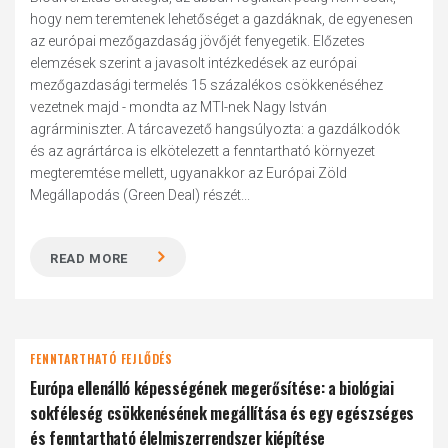
hogy nem teremtenek lehetőséget a gazdáknak, de egyenesen
az európai mezőgazdaság jövőjét fenyegetik. Előzetes
elemzések szerint a javasolt intézkedések az európai
mezőgazdasági termelés 15 százalékos csökkenéséhez
vezetnek majd - mondta az MTI-nek Nagy István
agrárminiszter. A tárcavezető hangsúlyozta: a gazdálkodók
és az agrártárca is elkötelezett a fenntartható környezet
megteremtése mellett, ugyanakkor az Európai Zöld
Megállapodás (Green Deal) részét...
READ MORE
FENNTARTHATÓ FEJLŐDÉS
Európa ellenálló képességének megerősítése: a biológiai
sokféleség csökkenésének megállítása és egy egészséges
és fenntartható élelmiszerrendszer kiépítése