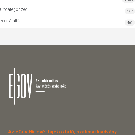
Uncategorized
197
zöld átállás
402
Az eGov Hírlevél tájékoztató, szakmai kiadvány.