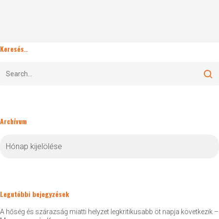
Keresés..
Archívum
Archívum
Legutóbbi bejegyzések
A hőség és szárazság miatti helyzet legkritikusabb öt napja következik –