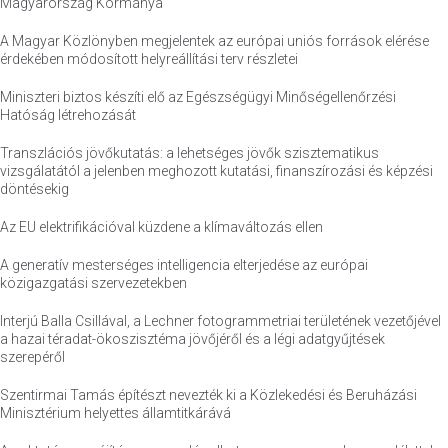
Magyarország Kormánya
A Magyar Közlönyben megjelentek az európai uniós források elérése
érdekében módosított helyreállítási terv részletei
Miniszteri biztos készíti elő az Egészségügyi Minőségellenőrzési
Hatóság létrehozását
Transzlációs jövőkutatás: a lehetséges jövők szisztematikus
vizsgálatától a jelenben meghozott kutatási, finanszírozási és képzési
döntésekig
Az EU elektrifikációval küzdene a klímaváltozás ellen
A generatív mesterséges intelligencia elterjedése az európai
közigazgatási szervezetekben
Interjú Balla Csillával, a Lechner fotogrammetriai területének vezetőjével
a hazai téradat-ökoszisztéma jövőjéről és a légi adatgyűjtések
szerepéről
Szentirmai Tamás építészt nevezték ki a Közlekedési és Beruházási
Minisztérium helyettes államtitkárává