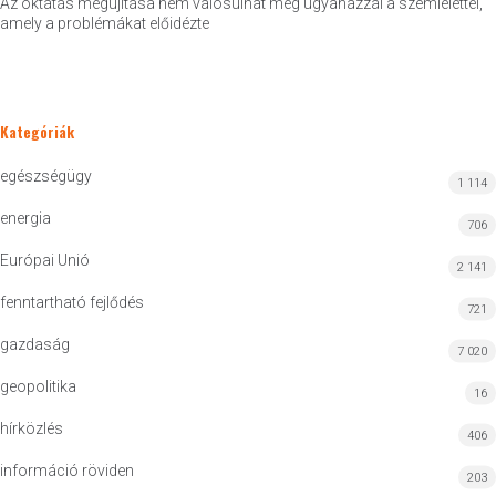
Az oktatás megújítása nem valósulhat meg ugyanazzal a szemlélettel,
amely a problémákat előidézte
Kategóriák
egészségügy
1 114
energia
706
Európai Unió
2 141
fenntartható fejlődés
721
gazdaság
7 020
geopolitika
16
hírközlés
406
információ röviden
203