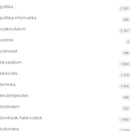
politika
2 337
politikai informatika
292
szakirodalom
2 507
szemle
4
szervezet
189
társadalom
1 963
távközlés
1 310
technika
1 916
területfejlesztés
556
történelem
212
törvények, határozatok
1 805
tudomány
1 453