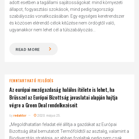
adott esetben a tagállami sajátosságokat: mind környezeti
állapot, fogyasztási szokások, mind pedig tagországi
szabályozás vonatkozásában. Egy egységes keretrendszer
és közösen elérendő célok kitűzése nem ördögtől való,
ugyanakkor nem lehet cél a túlszabályozás...
READ MORE
FENNTARTHATÓ FEJLŐDÉS
Az európai mezőgazdaság halálos ítélete is lehet, ha
Brüsszel az Európai Bizottság javaslatai alapján hajtja
végre a Green Deal rendelkezéseit
by
redaktor
2020. május 25.
„Megoldhatatlan feladat elé állítja a gazdákat az Európai
Bizottság által bemutatott Termőföldtől az asztalig, valamint a
Biodiverzitás stratégia, az abban foglaltak pedig nem csak,