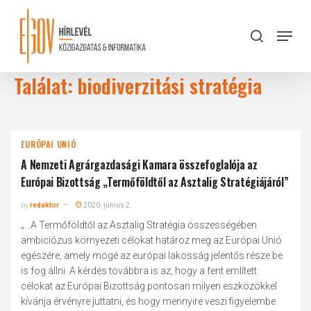
Skip
to
Menu
search
main
Close
content
Menu
Találat: biodiverzitási stratégia
EURÓPAI UNIÓ
A Nemzeti Agrárgazdasági Kamara összefoglalója az
Európai Bizottság „Termőföldtől az Asztalig Stratégiájáról”
by
redaktor
2020. június 2.
„...A Termőföldtől az Asztalig Stratégia összességében
ambiciózus környezeti célokat határoz meg az Európai Unió
egészére, amely mögé az európai lakosság jelentős része be
is fog állni. A kérdés továbbra is az, hogy a fent említett
célokat az Európai Bizottság pontosan milyen eszközökkel
kívánja érvényre juttatni, és hogy mennyire veszi figyelembe