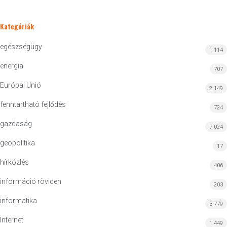
Kategóriák
egészségügy
1 114
energia
707
Európai Unió
2 149
fenntartható fejlődés
724
gazdaság
7 024
geopolitika
17
hírközlés
406
információ röviden
203
informatika
3 779
Internet
1 449