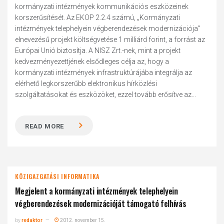
kormányzati intézmények kommunikációs eszközeinek
korszerűsítését. Az EKOP 2.2.4 számú, „Kormányzati
intézmények telephelyein végberendezések modernizációja”
elnevezésű projekt költségvetése 1 milliárd forint, a forrást az
Európai Unió biztosítja. A NISZ Zrt.-nek, mint a projekt
kedvezményezettjének elsődleges célja az, hogy a
kormányzati intézmények infrastruktúrájába integrálja az
elérhető legkorszerűbb elektronikus hírközlési
szolgáltatásokat és eszközöket, ezzel tovább erősítve az...
READ MORE
KÖZIGAZGATÁSI INFORMATIKA
Megjelent a kormányzati intézmények telephelyein
végberendezések modernizációját támogató felhívás
by
redaktor
2012. november 15.