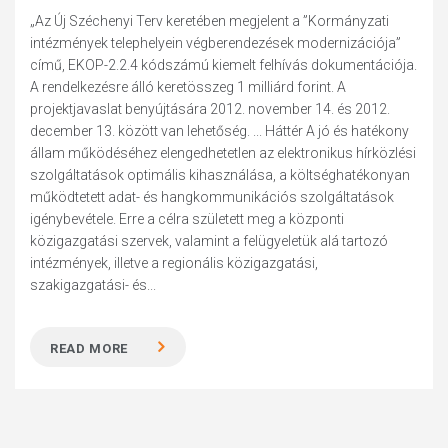
„Az Új Széchenyi Terv keretében megjelent a ”Kormányzati
intézmények telephelyein végberendezések modernizációja”
című, EKOP-2.2.4 kódszámú kiemelt felhívás dokumentációja.
A rendelkezésre álló keretösszeg 1 milliárd forint. A
projektjavaslat benyújtására 2012. november 14. és 2012.
december 13. között van lehetőség. ... Háttér A jó és hatékony
állam működéséhez elengedhetetlen az elektronikus hírközlési
szolgáltatások optimális kihasználása, a költséghatékonyan
működtetett adat- és hangkommunikációs szolgáltatások
igénybevétele. Erre a célra született meg a központi
közigazgatási szervek, valamint a felügyeletük alá tartozó
intézmények, illetve a regionális közigazgatási,
szakigazgatási- és...
READ MORE