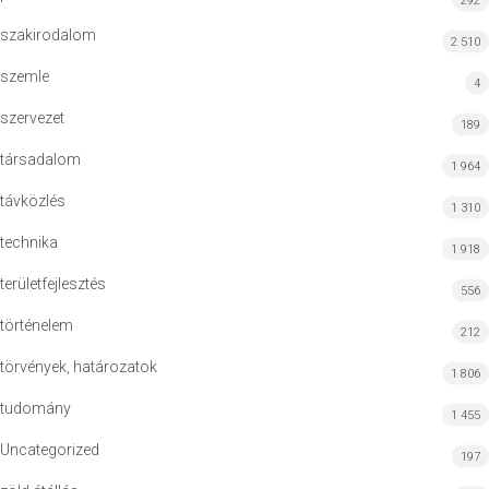
292
szakirodalom
2 510
szemle
4
szervezet
189
társadalom
1 964
távközlés
1 310
technika
1 918
területfejlesztés
556
történelem
212
törvények, határozatok
1 806
tudomány
1 455
Uncategorized
197