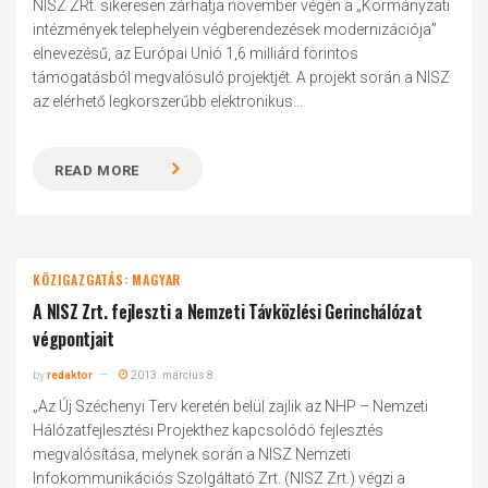
NISZ ZRt. sikeresen zárhatja november végén a „Kormányzati
intézmények telephelyein végberendezések modernizációja”
elnevezésű, az Európai Unió 1,6 milliárd forintos
támogatásból megvalósuló projektjét. A projekt során a NISZ
az elérhető legkorszerűbb elektronikus...
READ MORE
KÖZIGAZGATÁS: MAGYAR
A NISZ Zrt. fejleszti a Nemzeti Távközlési Gerinchálózat
végpontjait
by
redaktor
2013. március 8.
„Az Új Széchenyi Terv keretén belül zajlik az NHP – Nemzeti
Hálózatfejlesztési Projekthez kapcsolódó fejlesztés
megvalósítása, melynek során a NISZ Nemzeti
Infokommunikációs Szolgáltató Zrt. (NISZ Zrt.) végzi a