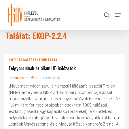
Skip
to
Menu
search
main
Close
content
Menu
Találat: EKOP-2.2.4
KÖZIGAZGATÁSI INFORMATIKA
Felgyorsulnak az állami IT-hálózatok
by
redaktor
2014. november 25.
„November végén zárul a Nemzeti Hálózatfejlesztési Projekt
(NHP), amelyben a NISZ Zrt. Európai Uniós támogatással
modernizálta az állami intézmények hálózati berendezéseit. Az
1,6 milliárd forintos projektben csaknem 1000 hálózati
eszközt (főként nagy kapacitású routereket) telepítettek és
helyeztek üzembe járási hivatalokban, kormányablakokban, a
Legfőbb Ügyészségnél és a Magyar Közút Nonprofit Zrt-nél. A