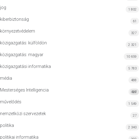
jog
1 802
kiberbiztonság
61
környezetvédelem
327
közigazgatás: külföldön
2 321
közigazgatás: magyar
10 659
közigazgatási informatika
5 783
média
488
Mesterséges Intelligencia
427
MI
művelődés
1 549
nemzetközi szervezetek
27
politika
2 340
politikai informatika