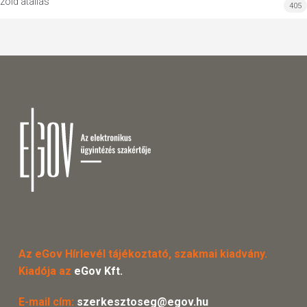
zöld átállás
405
Az eGov Hírlevél tájékoztató, szakmai kiadvány.
Kiadója az
eGov Kft.
E-mail cím:
szerkesztoseg@egov.hu