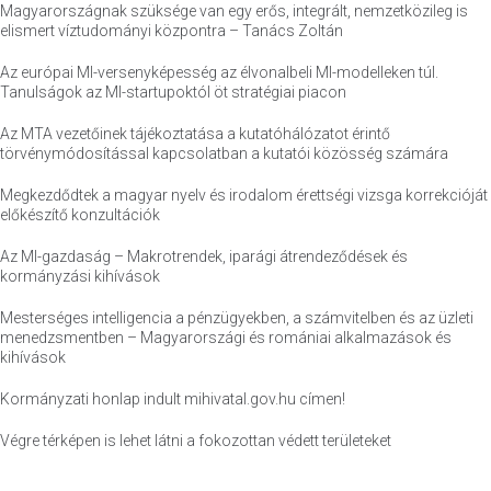
Magyarországnak szüksége van egy erős, integrált, nemzetközileg is
elismert víztudományi központra – Tanács Zoltán
Az európai MI-versenyképesség az élvonalbeli MI-modelleken túl.
Tanulságok az MI-startupoktól öt stratégiai piacon
Az MTA vezetőinek tájékoztatása a kutatóhálózatot érintő
törvénymódosítással kapcsolatban a kutatói közösség számára
Megkezdődtek a magyar nyelv és irodalom érettségi vizsga korrekcióját
előkészítő konzultációk
Az MI-gazdaság – Makrotrendek, iparági átrendeződések és
kormányzási kihívások
Mesterséges intelligencia a pénzügyekben, a számvitelben és az üzleti
menedzsmentben – Magyarországi és romániai alkalmazások és
kihívások
Kormányzati honlap indult mihivatal.gov.hu címen!
Végre térképen is lehet látni a fokozottan védett területeket