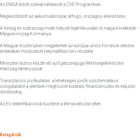
Az ENISA bővíti szerepvállalását a CVE Programban
Megkezdődött az akkumulátoripar átfogó, országos ellenőrzése
A hőség és szárazság miatti helyzet legkritikusabb öt napja következik –
Magyarország Kormánya
A Magyar Közlönyben megjelentek az európai uniós források elérése
érdekében módosított helyreállítási terv részletei
Miniszteri biztos készíti elő az Egészségügyi Minőségellenőrzési
Hatóság létrehozását
Transzlációs jövőkutatás: a lehetséges jövők szisztematikus
vizsgálatától a jelenben meghozott kutatási, finanszírozási és képzési
döntésekig
Az EU elektrifikációval küzdene a klímaváltozás ellen
Kategóriák