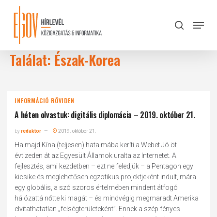
Skip
to
Menu
search
main
Close
content
Menu
Találat: Észak-Korea
INFORMÁCIÓ RÖVIDEN
A héten olvastuk: digitális diplomácia – 2019. október 21.
by
redaktor
2019. október 21.
Ha majd Kína (teljesen) hatalmába keríti a Webet Jó öt
évtizeden át az Egyesült Államok uralta az Internetet. A
fejlesztés, ami kezdetben – ezt ne feledjük – a Pentagon egy
kicsike és meglehetősen egzotikus projektjeként indult, mára
egy globális, a szó szoros értelmében mindent átfogó
hálózattá nőtte ki magát – és mindvégig megmaradt Amerika
elvitathatatlan „felségterületeként”. Ennek a szép fényes