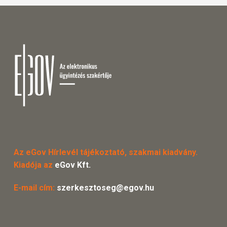
Az eGov Hírlevél tájékoztató, szakmai kiadvány.
Kiadója az
eGov Kft.
E-mail cím:
szerkesztoseg@egov.hu