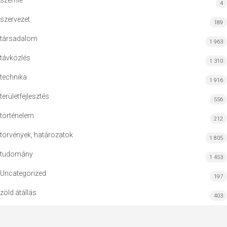
szemle
4
szervezet
189
társadalom
1 963
távközlés
1 310
technika
1 916
területfejlesztés
556
történelem
212
törvények, határozatok
1 805
tudomány
1 453
Uncategorized
197
zöld átállás
403