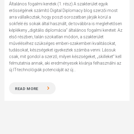
Általános fogalmi keretek (1. rész) A szakterület egyik
erősségének számító Digital Diplomacy blog szerzői most
arra vállalkoztak, hogy poszt-sorozatban járják körül a
sokfelé és sokak által használt, de továbbra is meglehetősen
képlékeny „digitális diplomácia” általános fogalmi kereteit. Az
első részben, talán szokatlan módon, a szakterület
műveléséhez szükséges emberi-szakemberi kvalitásokat,
tudásokat, készségeket igyekeztek számba venni. Lássuk
csak, mit gondol a szerző, milyen készségeket, „skilleket” kell
felmutatnia annak, aki eredményesek kívánja felhasználni az
új IT-technológiák potenciáját az új...
READ MORE