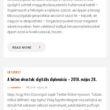
újságíró színlelt meggyilkolása jelentős hullámokat keltett –
fogalmazott a hétvégén a rejtélyes szerző, aki éppen a térség
titkosszolgálati-geopolitikai akcióiról vázol fel – képzelt, de
nagyon is elképzelhető – forgatókönyveket most megjelent
sikerkönyvében. Nem véletlenül indítjuk témaismertetésünket
éppen ezzel a hivatkozással, hiszen...
READ MORE
INTERNET
A héten olvastuk: digitális diplomácia – 2018. május 28.
by
redaktor
2018. május 28.
Ideje, hogy Kim Dzsongun saját Twitter-fiókot nyisson. Túlzás
nélkül állítható: egy egész Világ figyelte lélegzet visszafojtva az
elmúlt hét sebesen változó eseményeit, petárdaként puffogó