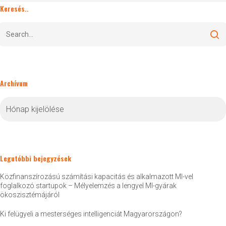
Keresés..
Archívum
Archívum
Legutóbbi bejegyzések
Közfinanszírozású számítási kapacitás és alkalmazott MI-vel
foglalkozó startupok – Mélyelemzés a lengyel MI-gyárak
ökoszisztémájáról
Ki felügyeli a mesterséges intelligenciát Magyarországon?