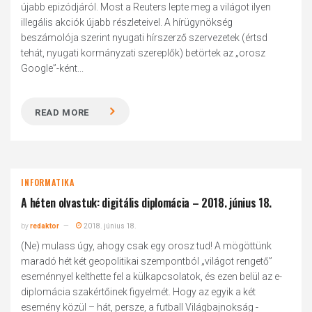
újabb epizódjáról. Most a Reuters lepte meg a világot ilyen
illegális akciók újabb részleteivel. A hírügynökség
beszámolója szerint nyugati hírszerző szervezetek (értsd
tehát, nyugati kormányzati szereplők) betörtek az „orosz
Google”-ként...
READ MORE
INFORMATIKA
A héten olvastuk: digitális diplomácia – 2018. június 18.
by
redaktor
2018. június 18.
(Ne) mulass úgy, ahogy csak egy orosz tud! A mögöttünk
maradó hét két geopolitikai szempontból „világot rengető”
eseménnyel kelthette fel a külkapcsolatok, és ezen belül az e-
diplomácia szakértőinek figyelmét. Hogy az egyik a két
esemény közül – hát, persze, a futball Világbajnokság -