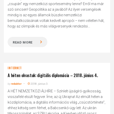
„csupán” egy nemzetközi sportesemény lenne? Erről ma már
szó sincsen! Geopolitika az a javából! Az ilyen versengések
mindig is az egyes államok büszke nemzetközi
bemutatkozásának voltak kedvelt apropói – nem véletlen hát,
hogy az olimpiák és más világversenyek rendezési...
READ MORE
INTERNET
A héten olvastuk: digitális diplomácia – 2018. június 4.
by
redaktor
2018. június 3.
A HÉT NEMZETKÖZI ÁLHÍRE – Színlelt újságíró-gyilkosság,
visszafelé elsült fegyver. Íme, az új Ukrajna! Az elmúlt héten a
közdiplomácia, a digitális információs világ „csúcstörténete”,
ehhez kétség sem férhet, a Babcsenkó-ügy lett. Az ukrán
titkosszolgálat, az SZBU akciója, a Kijevben időző orosz