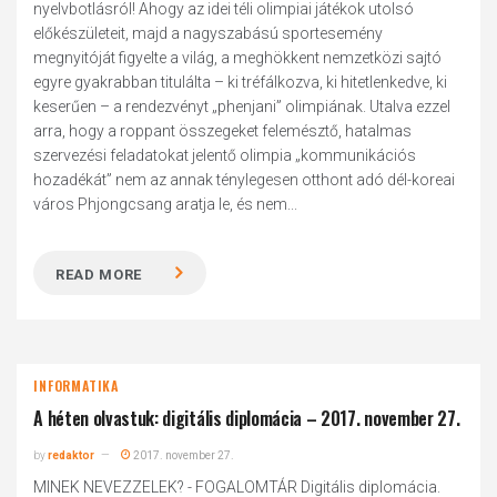
nyelvbotlásról! Ahogy az idei téli olimpiai játékok utolsó
előkészületeit, majd a nagyszabású sportesemény
megnyitóját figyelte a világ, a meghökkent nemzetközi sajtó
egyre gyakrabban titulálta – ki tréfálkozva, ki hitetlenkedve, ki
keserűen – a rendezvényt „phenjani” olimpiának. Utalva ezzel
arra, hogy a roppant összegeket felemésztő, hatalmas
szervezési feladatokat jelentő olimpia „kommunikációs
hozadékát” nem az annak ténylegesen otthont adó dél-koreai
város Phjongcsang aratja le, és nem...
READ MORE
INFORMATIKA
A héten olvastuk: digitális diplomácia – 2017. november 27.
by
redaktor
2017. november 27.
MINEK NEVEZZELEK? - FOGALOMTÁR Digitális diplomácia.