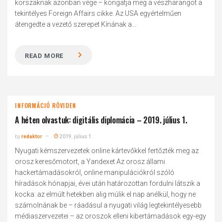
korszaknak azonban vége – kongatja meg a vészharangot a
tekintélyes Foreign Affairs cikke. Az USA egyértelműen
átengedte a vezető szerepet Kínának a...
READ MORE
INFORMÁCIÓ RÖVIDEN
A héten olvastuk: digitális diplomácia – 2019. július 1.
by
redaktor
2019. július 1.
Nyugati kémszervezetek online kártevőkkel fertőzték meg az
orosz keresőmotort, a Yandexet Az orosz állami
hackertámadásokról, online manipulációkról szóló
híradások hónapjai, évei után határozottan fordulni látszik a
kocka: az elmúlt hetekben alig múlik el nap anélkül, hogy ne
számolnának be – ráadásul a nyugati világ legtekintélyesebb
médiaszervezetei – az oroszok elleni kibertámadások egy-egy