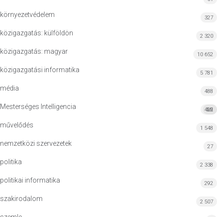
környezetvédelem
327
közigazgatás: külföldön
2 320
közigazgatás: magyar
10 652
közigazgatási informatika
5 781
média
488
Mesterséges Intelligencia
422
MI
művelődés
1 548
nemzetközi szervezetek
27
politika
2 338
politikai informatika
292
szakirodalom
2 507