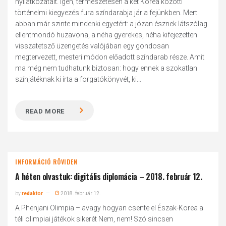
nyilatkozatait. Igen, természetesen a két Korea közötti
történelmi kiegyezés fura színdarabja jár a fejünkben. Mert
abban már szinte mindenki egyetért: a józan észnek látszólag
ellentmondó huzavona, a néha gyerekes, néha kifejezetten
visszatetsző üzengetés valójában egy gondosan
megtervezett, mesteri módon előadott színdarab része. Amit
ma még nem tudhatunk biztosan: hogy ennek a szokatlan
színjátéknak ki írta a forgatókönyvét, ki...
READ MORE
INFORMÁCIÓ RÖVIDEN
A héten olvastuk: digitális diplomácia – 2018. február 12.
by
redaktor
2018. február 12.
A Phenjani Olimpia – avagy hogyan csente el Észak-Korea a
téli olimpiai játékok sikerét Nem, nem! Szó sincsen