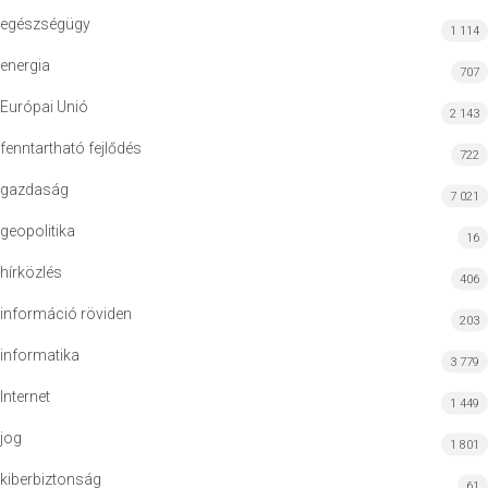
egészségügy
1 114
energia
707
Európai Unió
2 143
fenntartható fejlődés
722
gazdaság
7 021
geopolitika
16
hírközlés
406
információ röviden
203
informatika
3 779
Internet
1 449
jog
1 801
kiberbiztonság
61