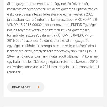
államigazgatási szervek közötti ügyintézés folyamatát,
másrészt az egységes területi államigazgatás optimalizált és
elektronikus ügyintézés fejlesztését eredményezték a 2023
júniusában lezáruló informatikai fejlesztések. A KÖFOP-1.0.0-
VEKOP-15-2016-00032 azonosítószámú, „EKEIDR Egységes
irat- és folyamatkezelő rendszer területi közigazgatásra
történő kiterjesztése”, valamint a KÖFOP-1.0.0-VEKOP-15-
2016-00045 azonosítószámú, „Területi államigazgatás
egységes működését támogató rendszerfejlesztések” című
kiemelt projektek, amelyek zárórendezvényének 2023. június
29-én, a Fővárosi Kormányhivatal adott otthont. – A kormány
egy hatalmas léptékű közigazgatási reformba kezdett a 2010-
es években, amelynek a 2011-ben megalakult kormányhivatali
rendszer...
READ MORE