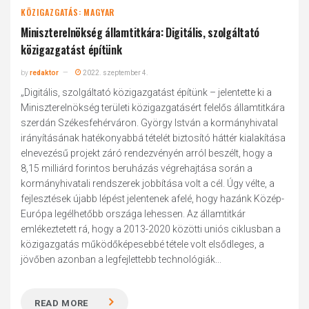
KÖZIGAZGATÁS: MAGYAR
Miniszterelnökség államtitkára: Digitális, szolgáltató
közigazgatást építünk
by
redaktor
2022. szeptember 4.
„Digitális, szolgáltató közigazgatást építünk – jelentette ki a
Miniszterelnökség területi közigazgatásért felelős államtitkára
szerdán Székesfehérváron. György István a kormányhivatal
irányításának hatékonyabbá tételét biztosító háttér kialakítása
elnevezésű projekt záró rendezvényén arról beszélt, hogy a
8,15 milliárd forintos beruházás végrehajtása során a
kormányhivatali rendszerek jobbítása volt a cél. Úgy vélte, a
fejlesztések újabb lépést jelentenek afelé, hogy hazánk Közép-
Európa legélhetőbb országa lehessen. Az államtitkár
emlékeztetett rá, hogy a 2013-2020 közötti uniós ciklusban a
közigazgatás működőképesebbé tétele volt elsődleges, a
jövőben azonban a legfejlettebb technológiák...
READ MORE