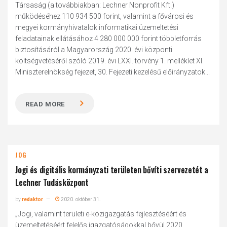
Társaság (a továbbiakban: Lechner Nonprofit Kft.)
működéséhez 110 934 500 forint, valamint a fővárosi és
megyei kormányhivatalok informatikai üzemeltetési
feladatainak ellátásához 4 280 000 000 forint többletforrás
biztosításáról a Magyarország 2020. évi központi
költségvetéséről szóló 2019. évi LXXI. törvény 1. melléklet XI.
Miniszterelnökség fejezet, 30. Fejezeti kezelésű előirányzatok...
READ MORE
JOG
Jogi és digitális kormányzati területen bővíti szervezetét a
Lechner Tudásközpont
by
redaktor
2020. október 31.
„Jogi, valamint területi e-közigazgatás fejlesztéséért és
üzemeltetéséért felelős igazgatóságokkal bővül 2020.