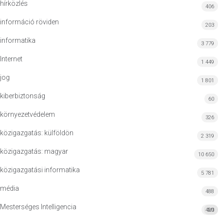
hírközlés
406
információ röviden
203
informatika
3 779
Internet
1 449
jog
1 801
kiberbiztonság
60
környezetvédelem
326
közigazgatás: külföldön
2 319
közigazgatás: magyar
10 650
közigazgatási informatika
5 781
média
488
Mesterséges Intelligencia
420
MI