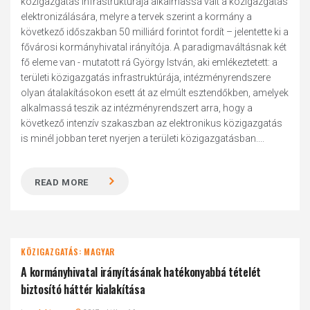
közigazgatás infrastruktúrája alkalmassá vált a közigazgatás
elektronizálására, melyre a tervek szerint a kormány a
következő időszakban 50 milliárd forintot fordít – jelentette ki a
fővárosi kormányhivatal irányítója. A paradigmaváltásnak két
fő eleme van - mutatott rá György István, aki emlékeztetett: a
területi közigazgatás infrastruktúrája, intézményrendszere
olyan átalakításokon esett át az elmúlt esztendőkben, amelyek
alkalmassá teszik az intézményrendszert arra, hogy a
következő intenzív szakaszban az elektronikus közigazgatás
is minél jobban teret nyerjen a területi közigazgatásban....
READ MORE
KÖZIGAZGATÁS: MAGYAR
A kormányhivatal irányításának hatékonyabbá tételét
biztosító háttér kialakítása