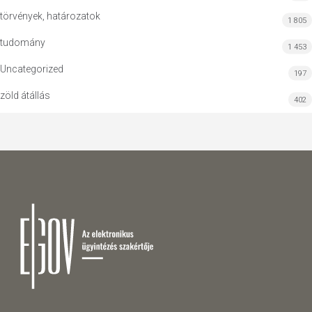
törvények, határozatok
1 805
tudomány
1 453
Uncategorized
197
zöld átállás
402