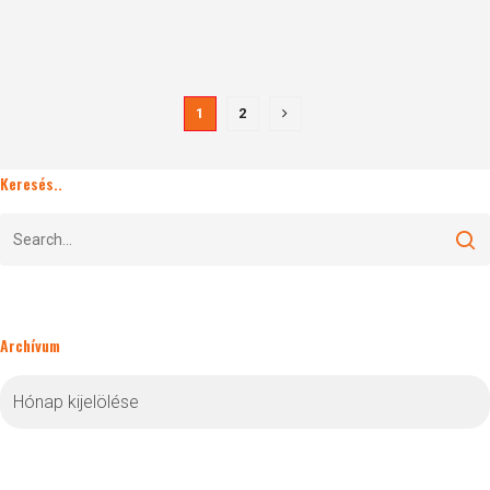
1
2
Keresés..
Archívum
Archívum