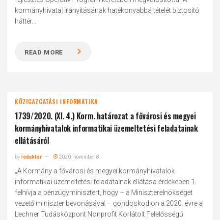
kormányhivatal irányításának hatékonyabbá tételét biztosító
háttér...
READ MORE
KÖZIGAZGATÁSI INFORMATIKA
1739/2020. (XI. 4.) Korm. határozat a fővárosi és megyei
kormányhivatalok informatikai üzemeltetési feladatainak
ellátásáról
by
redaktor
2020. november 8.
„A Kormány a fővárosi és megyei kormányhivatalok
informatikai üzemeltetési feladatainak ellátása érdekében 1.
felhívja a pénzügyminisztert, hogy – a Miniszterelnökséget
vezető miniszter bevonásával – gondoskodjon a 2020. évre a
Lechner Tudásközpont Nonprofit Korlátolt Felelősségű