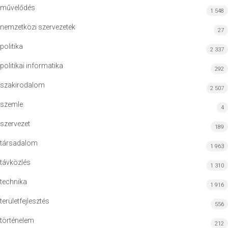
művelődés
1 548
nemzetközi szervezetek
27
politika
2 337
politikai informatika
292
szakirodalom
2 507
szemle
4
szervezet
189
társadalom
1 963
távközlés
1 310
technika
1 916
területfejlesztés
556
történelem
212