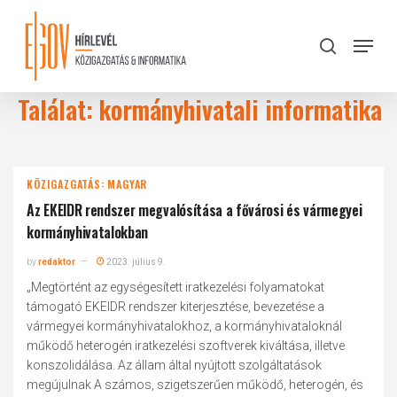
Skip
to
Menu
search
main
Close
content
Menu
Találat: kormányhivatali informatika
KÖZIGAZGATÁS: MAGYAR
Az EKEIDR rendszer megvalósítása a fővárosi és vármegyei
kormányhivatalokban
by
redaktor
2023. július 9.
„Megtörtént az egységesített iratkezelési folyamatokat
támogató EKEIDR rendszer kiterjesztése, bevezetése a
vármegyei kormányhivatalokhoz, a kormányhivataloknál
működő heterogén iratkezelési szoftverek kiváltása, illetve
konszolidálása. Az állam által nyújtott szolgáltatások
megújulnak A számos, szigetszerűen működő, heterogén, és