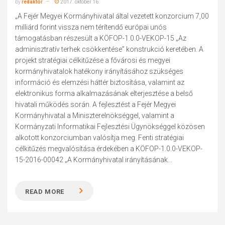
by
redaktor
2017. október 16.
„A Fejér Megyei Kormányhivatal által vezetett konzorcium 7,00
milliárd forint vissza nem térítendő európai unós
támogatásban részesült a KÖFOP-1.0.0-VEKOP-15 „Az
adminisztratív terhek csökkentése” konstrukció keretében. A
projekt stratégiai célkitűzése a fővárosi és megyei
kormányhivatalok hatékony irányításához szükséges
információ és elemzési háttér biztosítása, valamint az
elektronikus forma alkalmazásának elterjesztése a belső
hivatali működés során. A fejlesztést a Fejér Megyei
Kormányhivatal a Miniszterelnökséggel, valamint a
Kormányzati Informatikai Fejlesztési Ügynökséggel közösen
alkotott konzorciumban valósítja meg. Fenti stratégiai
célkitűzés megvalósítása érdekében a KÖFOP-1.0.0-VEKOP-
15-2016-00042 „A Kormányhivatal irányításának...
READ MORE