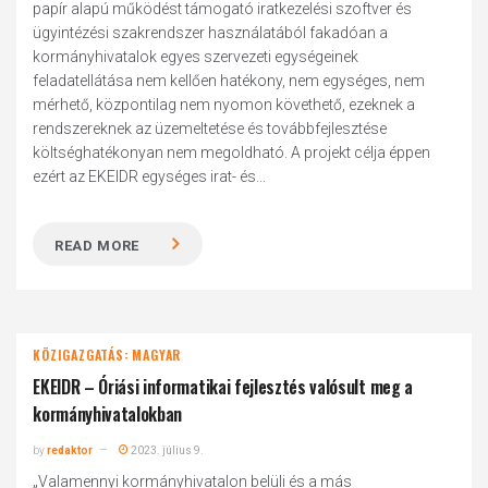
papír alapú működést támogató iratkezelési szoftver és
ügyintézési szakrendszer használatából fakadóan a
kormányhivatalok egyes szervezeti egységeinek
feladatellátása nem kellően hatékony, nem egységes, nem
mérhető, központilag nem nyomon követhető, ezeknek a
rendszereknek az üzemeltetése és továbbfejlesztése
költséghatékonyan nem megoldható. A projekt célja éppen
ezért az EKEIDR egységes irat- és...
READ MORE
KÖZIGAZGATÁS: MAGYAR
EKEIDR – Óriási informatikai fejlesztés valósult meg a
kormányhivatalokban
by
redaktor
2023. július 9.
„Valamennyi kormányhivatalon belüli és a más