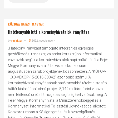
KÖZIGAZGATÁS: MAGYAR
Hatékonyabb lett a kormányhivatalok irányítása
by
redaktor
2022. szeptember 4.
„Hatékony irányítást támogató integrált és egységes
gazdálkodási rendszer, valamint korszerűbb informatikai
eszközök segítik a kormányhivatalok napi működését a Fejér
Megyei Kormányhivatal által vezette konzorcium
augusztusban zárult projektjének köszönhetően. A "KÖFOP-
1.0.0-VEKOP-15-2016-00042" azonosító számú "A
kormányhivatal irányításának hatékonyabbá tételét biztosító
háttér kialakítása" című projekt 8,149 milliárd forint vissza
nem térítendő uniós támogatás segítségével valósult meg. A
Fejér Megyei Kormányhivatal a Miniszterelnökséggel és a
Kormányzati Informatikai Fejlesztési Ügynökséggel alkotott
Konzorciumban a Közigazgatás- és Közszolgáltatás-
fejlesztés Operatív Program keretében megvalósította "A