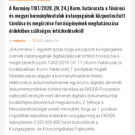
A Kormány 1181/2020. (IV. 24.) Korm. határozata a fővárosi
és megyei kormányhivatalok iratanyagainak központosított
tárolása és megőrzése forrásigényének meghatározása
érdekében szükséges intézkedésekről
by
redaktor
2020. április 26.
„A Kormány 1. egyetért azzal, hogy a központi közigazgatási
szervek iratanyagának digitalizálással történő hosszú távú
megőrzéséről szóló 1342/2019. (VI. 11.) Korm. határozat (a
továbbiakban: Korm. határozat) 7. pontjában foglalt
feladatszabás alapján a kormányhivatalok hiteles
elektronikus dokumentumainak egy közös digitális átmeneti
dokumentumtárban történő tárolása az EKEIDR-Poszeidon
iratkezelő rendszer mint átmeneti digitális dokumentumtár
továbbfejlesztésével tud megvalósulni; 2. felhívja a
Miniszterelnökséget vezető minisztert, hogy az 1. pontban
rögzítettek teljesítése érdekében vizsgálja meg az EKEIDR
fejlesztésére 3 500 000 000 forint biztosítását a
Közigazgatás- és Közszolgáltatás-Fejlesztési...