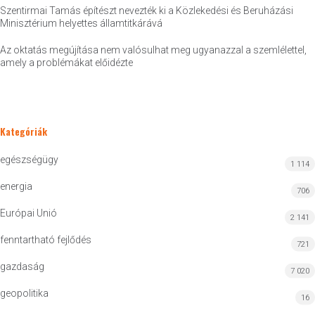
Szentirmai Tamás építészt nevezték ki a Közlekedési és Beruházási
Minisztérium helyettes államtitkárává
Az oktatás megújítása nem valósulhat meg ugyanazzal a szemlélettel,
amely a problémákat előidézte
Kategóriák
egészségügy
1 114
energia
706
Európai Unió
2 141
fenntartható fejlődés
721
gazdaság
7 020
geopolitika
16