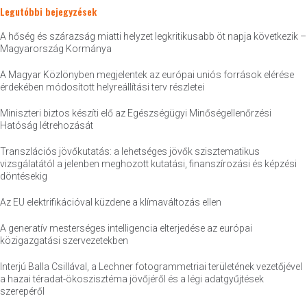
Legutóbbi bejegyzések
A hőség és szárazság miatti helyzet legkritikusabb öt napja következik –
Magyarország Kormánya
A Magyar Közlönyben megjelentek az európai uniós források elérése
érdekében módosított helyreállítási terv részletei
Miniszteri biztos készíti elő az Egészségügyi Minőségellenőrzési
Hatóság létrehozását
Transzlációs jövőkutatás: a lehetséges jövők szisztematikus
vizsgálatától a jelenben meghozott kutatási, finanszírozási és képzési
döntésekig
Az EU elektrifikációval küzdene a klímaváltozás ellen
A generatív mesterséges intelligencia elterjedése az európai
közigazgatási szervezetekben
Interjú Balla Csillával, a Lechner fotogrammetriai területének vezetőjével
a hazai téradat-ökoszisztéma jövőjéről és a légi adatgyűjtések
szerepéről