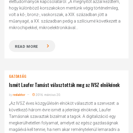
élettudományok kapcsolatáról. „A megnyitót azzal kezdtem,
hogy különböző korszakokon mentünk végig történelmileg,
volt a kő-, bronz-, vaskorszak, a XIX. században jött a
műanyagé, a XX. században pedig a szilíciumé következett a
mikrochipekkel, mikroelektronikával...
READ MORE
GAZDASÁG
Ismét Laufer Tamást választották meg az IVSZ elnökének
by
redaktor
2016. március 20.
„Az IVSZ éves közgyűlésén elnököt választott a szervezet: a
következő három évre ismét a jelenlegi elnöknek, Laufer
Tamásnak szavaztak bizalmat a tagok. A digitalizáció egy
megkerülhetetlen folyamat, amelyet az egész gazdaságnak
magáévá kell tennie, ha nem akar reménytelenül lemaradni a