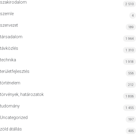
szakirodalom
2 510
szemle
4
szervezet
189
társadalom
1 964
távközlés
1 310
technika
1 918
területfejlesztés
556
történelem
212
törvények, határozatok
1 806
tudomány
1 455
Uncategorized
197
zöld átállás
405