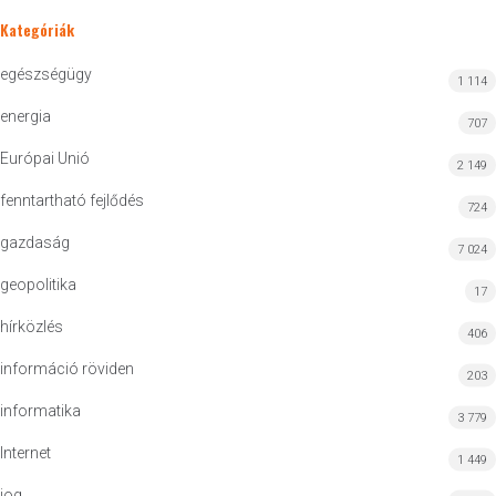
Kategóriák
egészségügy
1 114
energia
707
Európai Unió
2 149
fenntartható fejlődés
724
gazdaság
7 024
geopolitika
17
hírközlés
406
információ röviden
203
informatika
3 779
Internet
1 449
jog