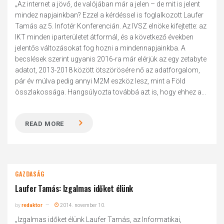
„Az internet a jövő, de valójában már a jelen – de mit is jelent
mindez napjainkban? Ezzel a kérdéssel is foglalkozott Laufer
Tamás az 5. Infotér Konferencián. Az IVSZ elnöke kifejtette: az
IKT minden iparterületet átformál, és a következő években
jelentős változásokat fog hozni a mindennapjainkba. A
becslések szerint ugyanis 2016-ra már elérjük az egy zetabyte
adatot, 2013-2018 között ötszörösére nő az adatforgalom,
pár év múlva pedig annyi M2M eszköz lesz, mint a Föld
összlakossága. Hangsúlyozta továbbá azt is, hogy ehhez a...
READ MORE
GAZDASÁG
Laufer Tamás: Izgalmas időket élünk
by
redaktor
2014. november 10.
„Izgalmas időket élünk Laufer Tamás, az Informatikai,