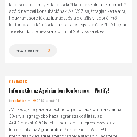
kapcsolatban, milyen kérdésekről kellene szólnia az internetről
szóló nemzeti konzultációnak. Az IVSZ saját tagjait kérte arra,
hogy rangsorolják az iparágat és a digitális világot érintő
legfontosabb kérdéseket a hivatalos egyeztetés előtt. A tagság
felé elküldött felhívásra több mint 260 visszajelzés...
READ MORE
GAZDASÁG
Informatika az Agráriumban Konferencia – Watify!
by
redaktor
2015. január 11.
„Mit kezdjen a gazda a technológiai forradalommal? Január
30-án, a legnagyobb hazai agrár szakkiállítás, az
AGROmashEXPO keretein belül kerül megrendezésre az
Informatika az Agráriumban Konferencia - Watify! IT
megoldások az agrár szektor szolgálatában. Világszerte