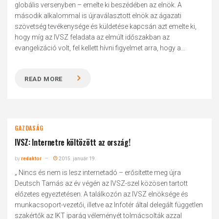
globális versenyben – emelte ki beszédében az elnök. A
második alkalommal is újraválasztott elnök az ágazati
szövetség tevékenysége és küldetése kapcsán azt emelte ki,
hogy míg az IVSZ feladata az elmúlt időszakban az
evangelizáció volt, fel kellett hívni figyelmet arra, hogy a...
READ MORE
GAZDASÁG
IVSZ: Internetre költözött az ország!
by
redaktor
2015. január 19.
„ Nincs és nem is lesz internetadó – erősítette meg újra
Deutsch Tamás az év végén az IVSZ-szel közösen tartott
előzetes egyeztetésen. A találkozón az IVSZ elnöksége és
munkacsoport-vezetői, illetve az Infotér által delegált független
szakértők az IKT iparág véleményét tolmácsolták azzal