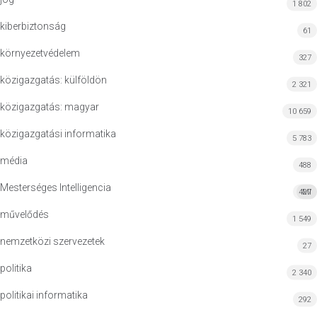
1 802
kiberbiztonság
61
környezetvédelem
327
közigazgatás: külföldön
2 321
közigazgatás: magyar
10 659
közigazgatási informatika
5 783
média
488
Mesterséges Intelligencia
427
MI
művelődés
1 549
nemzetközi szervezetek
27
politika
2 340
politikai informatika
292