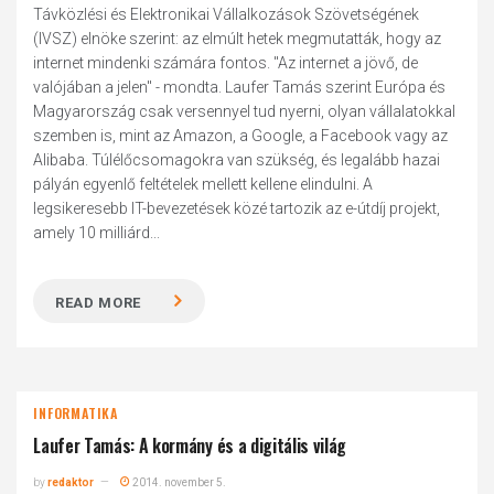
Távközlési és Elektronikai Vállalkozások Szövetségének
(IVSZ) elnöke szerint: az elmúlt hetek megmutatták, hogy az
internet mindenki számára fontos. "Az internet a jövő, de
valójában a jelen" - mondta. Laufer Tamás szerint Európa és
Magyarország csak versennyel tud nyerni, olyan vállalatokkal
szemben is, mint az Amazon, a Google, a Facebook vagy az
Alibaba. Túlélőcsomagokra van szükség, és legalább hazai
pályán egyenlő feltételek mellett kellene elindulni. A
legsikeresebb IT-bevezetések közé tartozik az e-útdíj projekt,
amely 10 milliárd...
READ MORE
INFORMATIKA
Laufer Tamás: A kormány és a digitális világ
by
redaktor
2014. november 5.