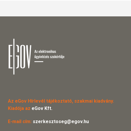
Az eGov Hírlevél tájékoztató, szakmai kiadvány.
Kiadója az
eGov Kft.
E-mail cím:
szerkesztoseg@egov.hu