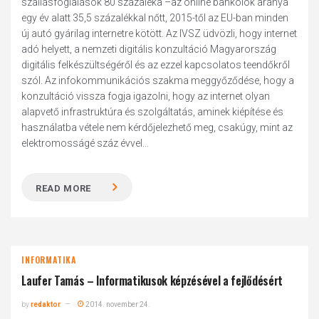
szállásfoglalások 80 százaléka –az online bankolók aránya
egy év alatt 35,5 százalékkal nőtt, 2015-től az EU-ban minden
új autó gyárilag internetre kötött. Az IVSZ üdvözli, hogy internet
adó helyett, a nemzeti digitális konzultáció Magyarország
digitális felkészültségéről és az ezzel kapcsolatos teendőkről
szól. Az infokommunikációs szakma meggyőződése, hogy a
konzultáció vissza fogja igazolni, hogy az internet olyan
alapvető infrastruktúra és szolgáltatás, aminek kiépítése és
használatba vétele nem kérdőjelezhető meg, csakúgy, mint az
elektromosságé száz évvel...
READ MORE
INFORMATIKA
Laufer Tamás – Informatikusok képzésével a fejlődésért
by
redaktor
2014. november 24.