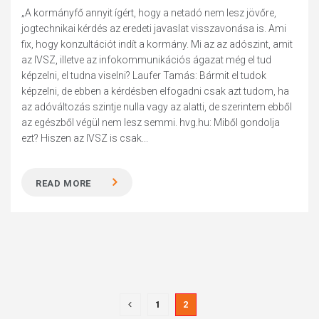
„A kormányfő annyit ígért, hogy a netadó nem lesz jövőre,
jogtechnikai kérdés az eredeti javaslat visszavonása is. Ami
fix, hogy konzultációt indít a kormány. Mi az az adószint, amit
az IVSZ, illetve az infokommunikációs ágazat még el tud
képzelni, el tudna viselni? Laufer Tamás: Bármit el tudok
képzelni, de ebben a kérdésben elfogadni csak azt tudom, ha
az adóváltozás szintje nulla vagy az alatti, de szerintem ebből
az egészből végül nem lesz semmi. hvg.hu: Miből gondolja
ezt? Hiszen az IVSZ is csak...
READ MORE
1
2