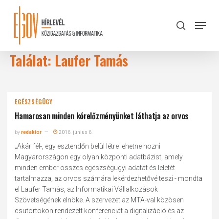
Skip
to
Menu
search
main
Close
content
Menu
Találat: Laufer Tamás
EGÉSZSÉGÜGY
Hamarosan minden kórelőzményünket láthatja az orvos
by
redaktor
2016. június 6.
„Akár fél-, egy esztendőn belül létre lehetne hozni
Magyarországon egy olyan központi adatbázist, amely
minden ember összes egészségügyi adatát és leletét
tartalmazza, az orvos számára lekérdezhetővé teszi - mondta
el Laufer Tamás, az Informatikai Vállalkozások
Szövetségének elnöke. A szervezet az MTA-val közösen
csütörtökön rendezett konferenciát a digitalizáció és az