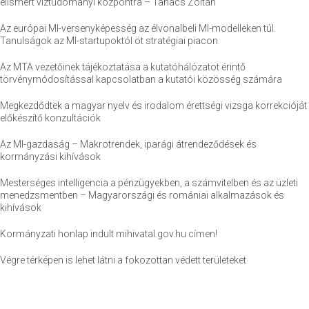
elismert víztudományi központra – Tanács Zoltán
Az európai MI-versenyképesség az élvonalbeli MI-modelleken túl.
Tanulságok az MI-startupoktól öt stratégiai piacon
Az MTA vezetőinek tájékoztatása a kutatóhálózatot érintő
törvénymódosítással kapcsolatban a kutatói közösség számára
Megkezdődtek a magyar nyelv és irodalom érettségi vizsga korrekcióját
előkészítő konzultációk
Az MI-gazdaság – Makrotrendek, iparági átrendeződések és
kormányzási kihívások
Mesterséges intelligencia a pénzügyekben, a számvitelben és az üzleti
menedzsmentben – Magyarországi és romániai alkalmazások és
kihívások
Kormányzati honlap indult mihivatal.gov.hu címen!
Végre térképen is lehet látni a fokozottan védett területeket