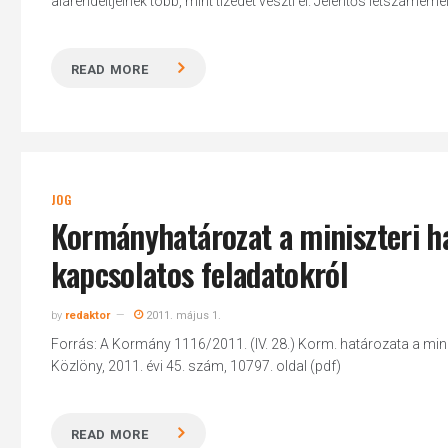
alárendeltjeinek több, mint tizedét veszti el. Jelentős létszámem
READ MORE
Hit enter to search or ESC to close
JOG
Kormányhatározat a miniszteri ha
kapcsolatos feladatokról
by
redaktor
2011. május 1.
Forrás: A Kormány 1116/2011. (IV. 28.) Korm. határozata a mini
Közlöny, 2011. évi 45. szám, 10797. oldal (pdf)
READ MORE