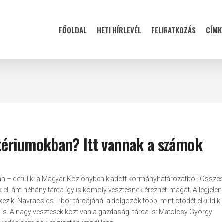
FŐOLDAL
HETI HÍRLEVÉL
FELIRATKOZÁS
CÍMK
tériumokban? Itt vannak a számok
an – derül ki a Magyar Közlönyben kiadott kormányhatározatból. Össz
el, ám néhány tárca így is komoly vesztesnek érezheti magát. A legjele
zik: Navracsics Tibor tárcájánál a dolgozók több, mint ötödét elküldik.
is. A nagy vesztesek közt van a gazdasági tárca is: Matolcsy György