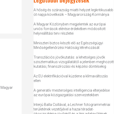
A hőség és szárazság miatti helyzet legkritikusabb
öt napja következik – Magyarország Kormánya
A Magyar Közlönyben megjelentek az európai
uniós források elérése érdekében módosított
helyreállítási terv részletei
Miniszteri biztos készíti elő az Egészségügyi
Minőségellenőrzési Hatóság létrehozását
Transzlációs jövőkutatás: a lehetséges jövők
szisztematikus vizsgálatától a jelenben meghozott
kutatási, finanszírozási és képzési döntésekig
Az EU elektrifikációval küzdene a klímaváltozás
ellen
, Magyar
A generatív mesterséges intelligencia elterjedése
az európai közigazgatási szervezetekben
Interjú Balla Csillával, a Lechner fotogrammetriai
területének vezetőjével a hazai téradat-
ökoszisztéma jövőjéről és a légi adatgyűjtések