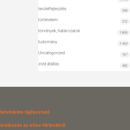
területfejlesztés
556
történelem
212
törvények, határozatok
1 805
tudomány
1 453
Uncategorized
197
zöld átállás
402
datvédelmi tájékoztató
eiratkozás az eGov Hírlevélről