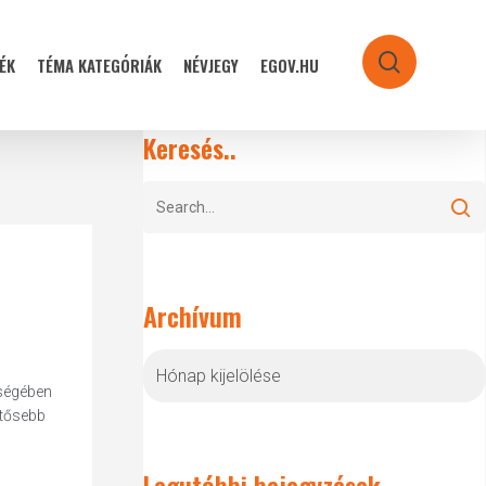
ÉK
TÉMA KATEGÓRIÁK
NÉVJEGY
EGOV.HU
search
Keresés..
Archívum
Archívum
eségében
ntősebb
Legutóbbi bejegyzések