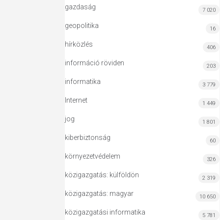
gazdaság
7 020
geopolitika
16
hírközlés
406
információ röviden
203
informatika
3 779
Internet
1 449
jog
1 801
kiberbiztonság
60
környezetvédelem
326
közigazgatás: külföldön
2 319
közigazgatás: magyar
10 650
közigazgatási informatika
5 781