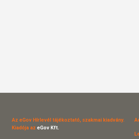
Az eGov Hírlevél tájékoztató, szakmai kiadvány.
A
Kiadója az
eGov Kft.
L