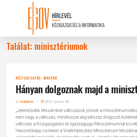
Skip
to
main
content
Találat: minisztériumok
KÖZIGAZGATÁS: MAGYAR
Hányan dolgoznak majd a minisz
by
redaktor
2012. június 30.
„Jelentősebb létszámbeli változások jönnek a minisztériumokb
nem nagy a változás, mindössze alig kétszáz dolgozót küldenek 
változás a Közigazgatási és Igazságügyi Minisztériumnál követke
Hasonlóképp csökken a Vidékfejlesztési Minisztérium létszáma 