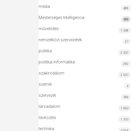
média
488
Mesterséges Intelligencia
420
MI
művelődés
1 548
nemzetközi szervezetek
27
politika
2 337
politikai informatika
292
szakirodalom
2 507
szemle
4
szervezet
189
társadalom
1 963
távközlés
1 310
technika
1 916