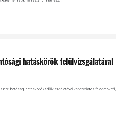
elkedés nem sok minisztériumnál lesz....
tósági hatáskörök felülvizsgálatával
szteri hatósági hatáskörök felülvizsgálatával kapcsolatos feladatokról