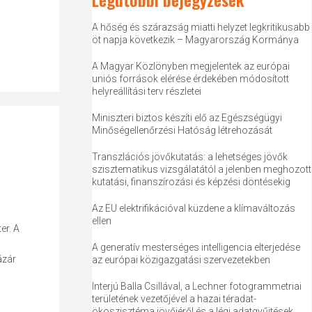
A hőség és szárazság miatti helyzet legkritikusabb
öt napja következik – Magyarország Kormánya
A Magyar Közlönyben megjelentek az európai
uniós források elérése érdekében módosított
helyreállítási terv részletei
Miniszteri biztos készíti elő az Egészségügyi
Minőségellenőrzési Hatóság létrehozását
Transzlációs jövőkutatás: a lehetséges jövők
szisztematikus vizsgálatától a jelenben meghozott
kutatási, finanszírozási és képzési döntésekig
Az EU elektrifikációval küzdene a klímaváltozás
ellen
er. A
A generatív mesterséges intelligencia elterjedése
ázár
az európai közigazgatási szervezetekben
Interjú Balla Csillával, a Lechner fotogrammetriai
területének vezetőjével a hazai téradat-
ökoszisztéma jövőjéről és a légi adatgyűjtések