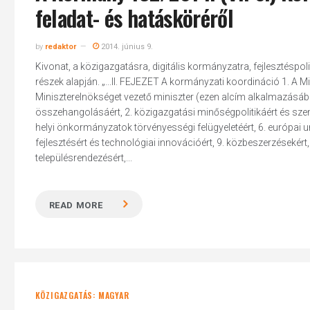
feladat- és hatásköréről
by
redaktor
2014. június 9.
Kivonat, a közigazgatásra, digitális kormányzatra, fejlesztéspo
részek alapján. „...II. FEJEZET A kormányzati koordináció 1. A M
Miniszterelnökséget vezető miniszter (ezen alcím alkalmazásá
összehangolásáért, 2. közigazgatási minőségpolitikáért és személ
helyi önkormányzatok törvényességi felügyeletéért, 6. európai un
fejlesztésért és technológiai innovációért, 9. közbeszerzésekért, 
településrendezésért,...
READ MORE
KÖZIGAZGATÁS: MAGYAR