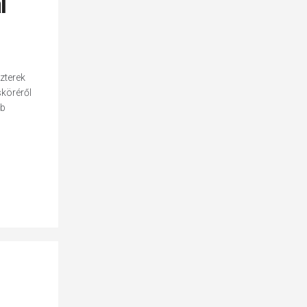
l
zterek
sköréről
bb