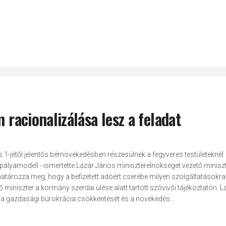
 racionalizálása lesz a feladat
us 1-jétől jelentős bérnövekedésben részesülnek a fegyveres testületeknél
etpályamodell - ismertette Lázár János miniszterelnökséget vezető miniszt
tározza meg, hogy a befizetett adóért cserébe milyen szolgáltatásokra
miniszter a kormány szerdai ülése alatt tartott szóvivői tájékoztatón. L
 a gazdasági bürokrácia csökkentését és a növekedés...