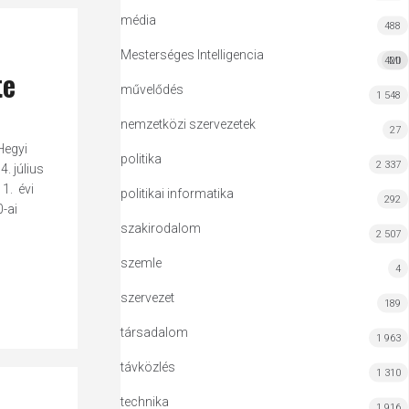
média
488
Mesterséges Intelligencia
420
MI
te
művelődés
1 548
nemzetközi szervezetek
27
Hegyi
politika
2 337
. július
11. évi
politikai informatika
292
-ai
szakirodalom
2 507
szemle
4
szervezet
189
társadalom
1 963
távközlés
1 310
technika
1 916