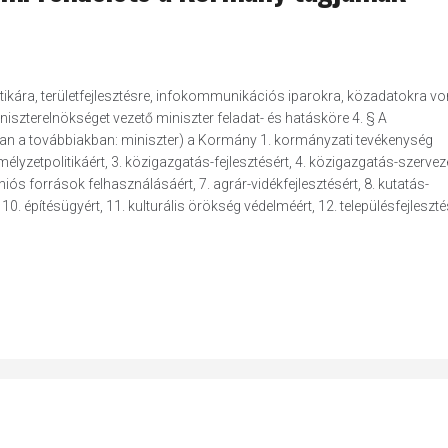
litikára, területfejlesztésre, infokommunikációs iparokra, közadatokra v
iniszterelnökséget vezető miniszter feladat- és hatásköre 4. § A
ban a továbbiakban: miniszter) a Kormány 1. kormányzati tevékenység
yzetpolitikáért, 3. közigazgatás-fejlesztésért, 4. közigazgatás-szervezé
iós források felhasználásáért, 7. agrár-vidékfejlesztésért, 8. kutatás-
10. építésügyért, 11. kulturális örökség védelméért, 12. településfejleszté