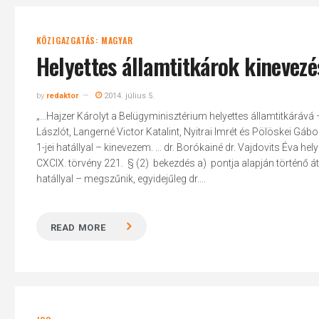
KÖZIGAZGATÁS: MAGYAR
Helyettes államtitkárok kinevez
by
redaktor
2014. július 5.
„...Hajzer Károlyt a Belügyminisztérium helyettes államtitkárává – 
Lászlót, Langerné Victor Katalint, Nyitrai Imrét és Pölöskei Gáb
1-jei hatállyal – kinevezem. ... dr. Borókainé dr. Vajdovits Éva h
CXCIX. törvény 221. § (2) bekezdés a) pontja alapján történő át
hatállyal – megszűnik, egyidejűleg dr....
READ MORE