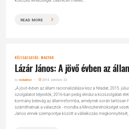
költözés lehetőségét. Debrecen mellett...
READ MORE
KÖZIGAZGATÁS: MAGYAR
Lázár János: A jövő évben az állam
by
redaktor
2014. október 22.
„A jövő évben az állam racionalizálása lesz a feladat, 2015. júli
szolgálatot teljesítők, 2016-ban pedig elindul a közszolgálati él
kormány belevág az államreformba, amelynek során tartósan ha
számíthatnak a választók - mondta a Miniszterelnökséget vezető 
János ennek szempontjai között a vállalkozás megkönnyítését,
Hit enter to search or ESC to close