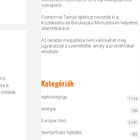
szerepéről
Szentirmai Tamás építészt nevezték ki a
Közlekedési és Beruházási Minisztérium helyettes
államtitkárává
Az oktatás megújítása nem valósulhat meg
ugyanazzal a szemlélettel, amely a problémákat
előidézte
ól;
Kategóriák
́sa a
. oldalak
egészségügy
1 114
energia
706
Európai Unió
2 141
fenntartható fejlődés
721