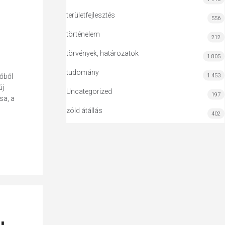
területfejlesztés
556
történelem
212
törvények, határozatok
1 805
tudomány
1 453
sőből
új
Uncategorized
197
sa, a
zöld átállás
402