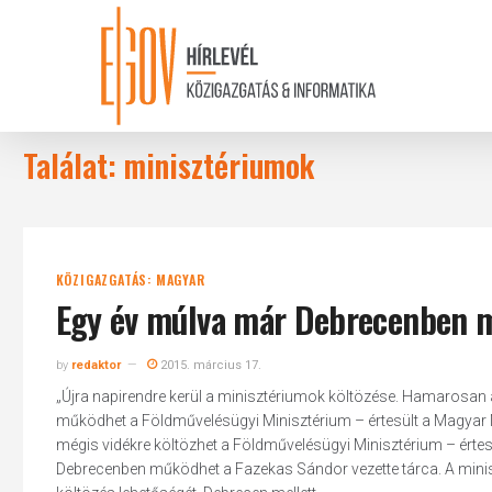
Skip
to
main
content
Találat: minisztériumok
KÖZIGAZGATÁS: MAGYAR
Egy év múlva már Debrecenben m
by
redaktor
2015. március 17.
„Újra napirendre kerül a minisztériumok költözése. Hamarosan a
működhet a Földművelésügyi Minisztérium – értesült a Magyar 
mégis vidékre költözhet a Földművelésügyi Minisztérium – értes
Debrecenben működhet a Fazekas Sándor vezette tárca. A miniszt