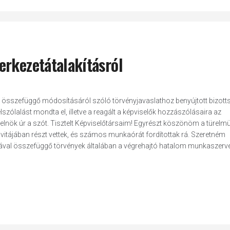
erkezetátalakításról
l összefüggő módosításáról szóló törvényjavaslathoz benyújtott bizott
lszólalást mondta el, illetve a reagált a képviselők hozzászólásaira az
 elnök úr a szót. Tisztelt Képviselőtársaim! Egyrészt köszönöm a türelmü
 vitájában részt vettek, és számos munkaórát fordítottak rá. Szeretném
ával összefüggő törvények általában a végrehajtó hatalom munkaszerve