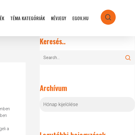
ÉK
TÉMA KATEGÓRIÁK
NÉVJEGY
EGOV.HU
search
Keresés..
Archívum
Archívum
cenben
ében
eli a
Legutóbbi bejegyzések