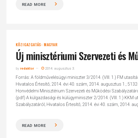
READ MORE
KÖZIGAZGATÁS: MAGYAR
Új minisztériumi Szervezeti és M
by
redaktor
2014. augusztus 3.
Forrás: A földművelésügyi miniszter 3/2014. (VIII. 1.) FM utasítá
Hivatalos Értesítő; 2014. évi 40. szám, 2014. augusztus 1.; 5132-5
Honvédelmi Minisztérium Szervezeti és Működési Szabályzatá
(pdf) A külgazdasági és külügyminiszter 2/2014. (VIII. 1.) KKM ut
Szabályzatáról; Hivatalos Értesítő; 2014. évi 40. szám, 2014. au
READ MORE