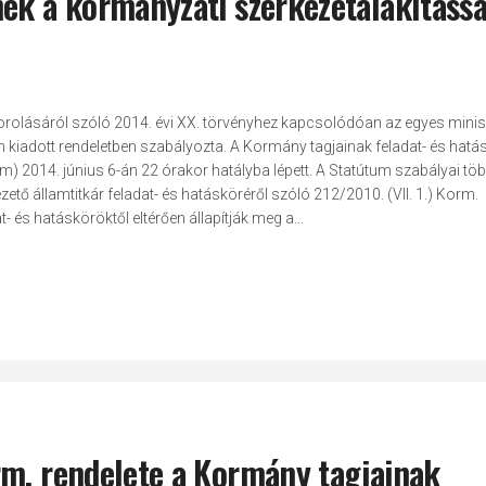
ek а kormányzati szerkezetalakítássa
orolásáról szóló 2014. évi XX. törvényhez kapcsolódóan az egyes minis
n kiadott rendeletben szabályozta. А Kormány tagjainak feladat- és hatá
um) 2014. június 6-án 22 órakor hatályba lépett. А Statútum szabályai tö
ető államtitkár feladat- és hatásköréről szóló 212/2010. (VII. 1.) Korm.
 és hatásköröktől eltérően állapítják meg а...
rm. rendelete a Kormány tagjainak