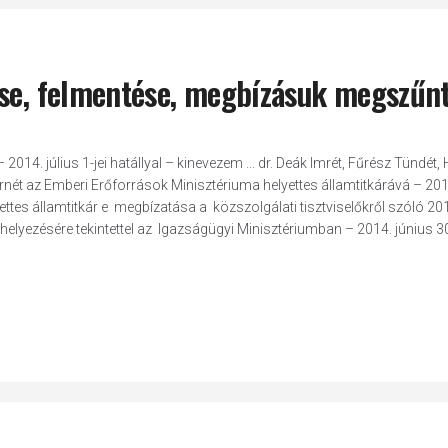
ése, felmentése, megbízásuk megszűn
2014. július 1-jei hatállyal – kinevezem ... dr. Deák Imrét, Fűrész Tündét, 
ornét az Emberi Erőforrások Minisztériuma helyettes államtitkárává – 2014
elyettes államtitkár e megbízatása a közszolgálati tisztviselőkről szóló 20
helyezésére tekintettel az Igazságügyi Minisztériumban – 2014. június 30