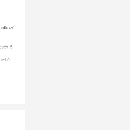
onatkozó
sért, 5.
sért és