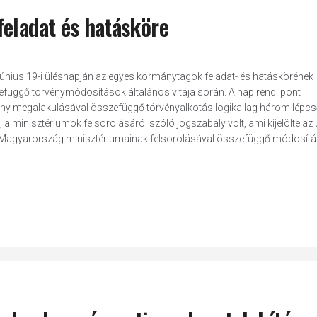
feladat és hatásköre
június 19-i ülésnapján az egyes kormánytagok feladat- és hatáskörének
zefüggő törvénymódosítások általános vitája során. A napirendi pont
ormány megalakulásával összefüggő törvényalkotás logikailag három lépc
t, a minisztériumok felsorolásáról szóló jogszabály volt, ami kijelölte az 
ek Magyarország minisztériumainak felsorolásával összefüggő módosítá