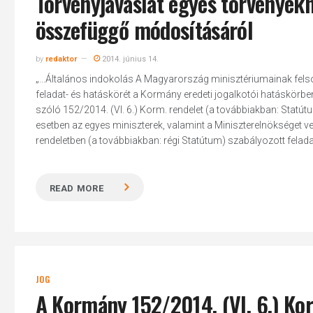
Törvényjavaslat egyes törvényekn
összefüggő módosításáról
by
redaktor
2014. június 14.
„...Általános indokolás А Magyarország minisztériumainak fels
feladat- és hatáskörét а Kormány eredeti jogalkotói hatáskörbe
szóló 152/2014. (VI. 6.) Korm. rendelet (а továbbiakban: Statút
esetben az egyes miniszterek, valamint а Miniszterelnökséget vez
rendeletben (а továbbiakban: régi Statútum) szabályozott feladat-
READ MORE
JOG
A Kormány 152/2014. (VI. 6.) Ko