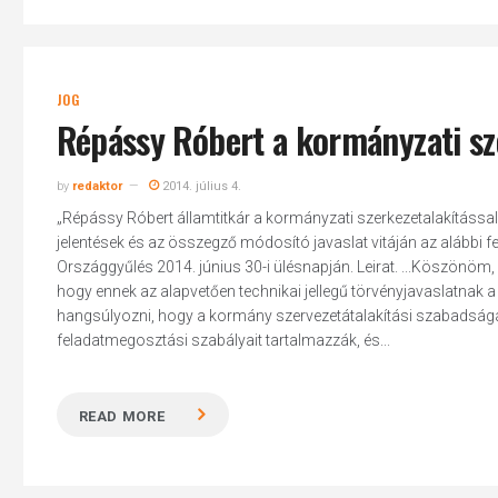
JOG
Répássy Róbert a kormányzati sz
by
redaktor
2014. július 4.
„Répássy Róbert államtitkár a kormányzati szerkezetalakítássa
jelentések és az összegző módosító javaslat vitáján az alábbi fe
Országgyűlés 2014. június 30-i ülésnapján. Leirat. ...Köszönöm,
hogy ennek az alapvetően technikai jellegű törvényjavaslatnak a
hangsúlyozni, hogy a kormány szervezetátalakítási szabadság
feladatmegosztási szabályait tartalmazzák, és...
READ MORE