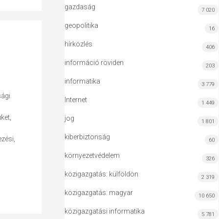
gazdaság
7 020
geopolitika
16
hírközlés
406
információ röviden
203
informatika
3 779
sági
Internet
1 449
ket,
jog
1 801
kiberbiztonság
zési,
60
környezetvédelem
326
közigazgatás: külföldön
2 319
közigazgatás: magyar
10 650
közigazgatási informatika
5 781