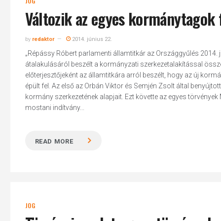
JOG
Változik az egyes kormánytagok 
by
redaktor
2014. június 22.
„Répássy Róbert parlamenti államtitkár az Országgyűlés 2014. 
átalakulásáról beszélt a kormányzati szerkezetalakítással öss
előterjesztőjeként az államtitkára arról beszélt, hogy az új k
épült fel. Az első az Orbán Viktor és Semjén Zsolt által benyújtot
kormány szerkezetének alapjait. Ezt követte az egyes törvény
mostani indítvány...
READ MORE
JOG