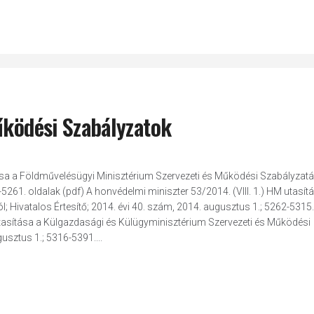
űködési Szabályzatok
sa a Földművelésügyi Minisztérium Szervezeti és Működési Szabályzatár
261. oldalak (pdf) A honvédelmi miniszter 53/2014. (VIII. 1.) HM utasíta
ról; Hivatalos Értesítő; 2014. évi 40. szám, 2014. augusztus 1.; 5262-5315
asítása a Külgazdasági és Külügyminisztérium Szervezeti és Működési
gusztus 1.; 5316-5391....