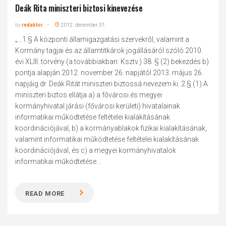
Deák Rita miniszteri biztosi kinevezése
by
redaktor
2012. december 31.
„...1.§ A központi államigazgatási szervekről, valamint a
Kormány tagjai és az államtitkárok jogállásáról szóló 2010.
évi XLIII. törvény (a továbbiakban: Ksztv.) 38. § (2) bekezdés b)
pontja alapján 2012. november 26. napjától 2013. május 26.
napjáig dr. Deák Ritát miniszteri biztossá nevezem ki. 2.§ (1) A
miniszteri biztos ellátja a) a fővárosi és megyei
kormányhivatal járási (fővárosi kerületi) hivatalainak
informatikai működtetése feltételei kialakításának
koordinációjával, b) a kormányablakok fizikai kialakításának,
valamint informatikai működtetése feltételei kialakításának
koordinációjával, és c) a megyei kormányhivatalok
informatikai működtetése...
READ MORE