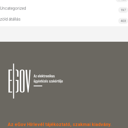
Uncategorized
197
zöld átállás
403
Az eGov Hírlevél tájékoztató, szakmai kiadvány.