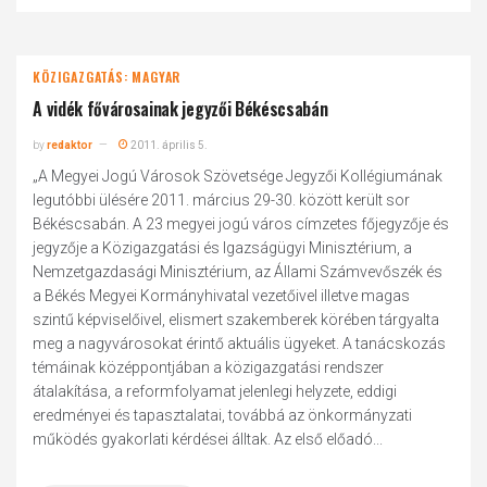
KÖZIGAZGATÁS: MAGYAR
A vidék fővárosainak jegyzői Békéscsabán
by
redaktor
2011. április 5.
„A Megyei Jogú Városok Szövetsége Jegyzői Kollégiumának
legutóbbi ülésére 2011. március 29-30. között került sor
Békéscsabán. A 23 megyei jogú város címzetes főjegyzője és
jegyzője a Közigazgatási és Igazságügyi Minisztérium, a
Nemzetgazdasági Minisztérium, az Állami Számvevőszék és
a Békés Megyei Kormányhivatal vezetőivel illetve magas
szintű képviselőivel, elismert szakemberek körében tárgyalta
meg a nagyvárosokat érintő aktuális ügyeket. A tanácskozás
témáinak középpontjában a közigazgatási rendszer
átalakítása, a reformfolyamat jelenlegi helyzete, eddigi
eredményei és tapasztalatai, továbbá az önkormányzati
működés gyakorlati kérdései álltak. Az első előadó...