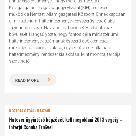
annak első eredményeit, hogy március 1-je óta a
Közigazgatási és Igazságügyi Hivatal (KIH) részeként
működik a Nemzeti Államigazgatási Központ. Ennek kapcsán
a minisztériumi háttérintézmények egyszerűsítése újabb
fázisának nevezte Navracsics Tibor a KIH feladatainak
bővülését. Hangsúlyozta, hogy fontos cél a minisztériumi
háttérintézmények számának ésszerű csökkentése,
működésük racionalizálása, egyszerűsítése, átlátható
háttérintézményi rendszer kialakítása. Mint mondta, tárcája
szeretne jó...
READ MORE
KÖZIGAZGATÁS: MAGYAR
Hatezer ügyintéző képzését kell megoldani 2013 végéig –
interjú Csonka Ernővel