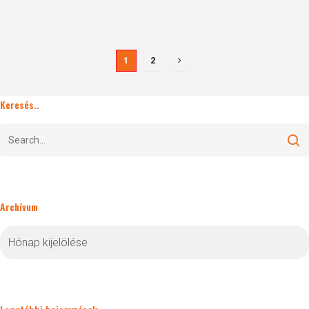
1
2
Keresés..
Archívum
Archívum