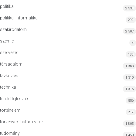
politika
2 338
politikai informatika
292
szakirodalom
2 507
szemle
4
szervezet
189
társadalom
1 963
távközlés
1 310
technika
1 916
területfejlesztés
556
történelem
212
törvények, határozatok
1 805
tudomány
1 453