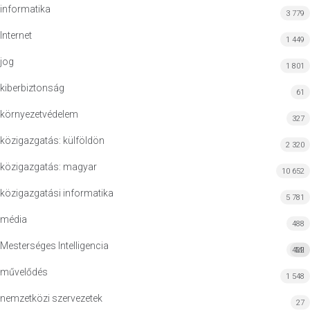
informatika
3 779
Internet
1 449
jog
1 801
kiberbiztonság
61
környezetvédelem
327
közigazgatás: külföldön
2 320
közigazgatás: magyar
10 652
közigazgatási informatika
5 781
média
488
Mesterséges Intelligencia
422
MI
művelődés
1 548
nemzetközi szervezetek
27