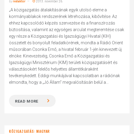
by
redaktor
2013. november 26.
„A közigazgatás átalakításának egyik utolsó eleme a
kormányablakok rendszerének létrehozása, kibővítése. Az
ehhez kapcsolódó képzés szervezése és a finanszírozás
biztosítása, valamint az egységes arculat megteremtése csak
egy része a Közigazgatási és Igazságügyi Hivatal (KIH)
összetett és bonyolult feladatkörének, mondta a Rádió Orient
műsorában Csonka Ernő, a hivatal február 1-jén kinevezett új
elnöke. Kinevezéséig, Csonka Ernő a Közigazgatási és
Igazságügyi Minisztérium (KIM) területi közigazgatásért és
választásokért felelős helyettes államtitkáraként
tevékenykedett. Eddigi munkájával kapcsolatban a rádiónak
elmondta, hogy a „Jó Állam” megvalósításán belül a...
READ MORE
KÖZIGAZGATÁS: MAGYAR