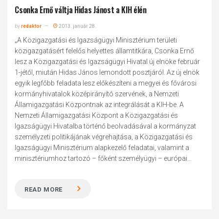
Csonka Ernő váltja Hidas Jánost a KIH élén
by
redaktor
2013. január 28.
„A Közigazgatási és Igazságügyi Minisztérium területi
közigazgatásért felelős helyettes államtitkára, Csonka Ernő
lesz a Közigazgatási és Igazságügyi Hivatal új elnöke február
1-jétől, miután Hidas János lemondott posztjáról. Az új elnök
egyik legfőbb feladata lesz előkészíteni a megyei és fővárosi
kormányhivatalok középirányító szervének, a Nemzeti
Államigazgatási Központnak az integrálását a KIH-be. A
Nemzeti Államigazgatási Központ a Közigazgatási és
Igazságügyi Hivatalba történő beolvadásával a kormányzat
személyzeti politikájának végrehajtása, a Közigazgatási és
Igazságügyi Minisztérium alapkezelő feladatai, valamint a
minisztériumhoz tartozó – főként személyügyi – európai...
READ MORE