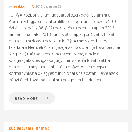
by
redaktor
2012. december 28.
„...1.§ A központi államigazgatási szervekről, valamint a
Kormány tagjai és az államtitkárok jogállásáról szóló 2010.
évi XLIII. törvény 38. § (2) bekezdés a) pontja alapján 2013.
január 1. napjától 2013. június 30. napjáig dr. Szabó Erikát
miniszteri biztossá nevezem ki. 2.§ A miniszteri biztos
feladata a Nemzeti Államigazgatási Központ (a továbbiakban:
Központ) működésének megszervezése, amely a
közigazgatási és igazságügyi miniszter (a továbbiakban:
miniszter) irányítása alatt ellátja a fővárosi és megyei
kormányhivatalok egyes funkcionális feladatait, illetve azok
irányítását, továbbá az államigazgatási feladat- és...
READ MORE
KÖZIGAZGATÁS: MAGYAR