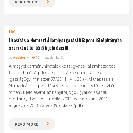
READ MORE
JOG
Utasítás a Nemzeti Államigazgatási Központ középirányító
szervként történő kijelöléséről
by
redaktor
2011. szeptember 3.
A megyei kormányhivatalok költségvetési, államháztartási
felettes hatósága lesz. Forrás: A közigazgatási és
igazságügyi miniszter 57/2011. (VIII. 25.) KIM utasítása a
Nemzeti Államigazgatási Központ középirányító szervként
történő kijelöléséről, az irányítói jogok gyakorlásának
módjáról, Hivatalos Értesítő, 2011. évi 46. szám, 2011.
augusztus 25., 8738-8739. oldalak (pdf)
READ MORE