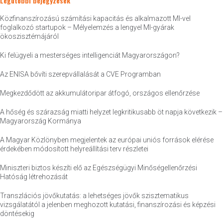
Legutóbbi bejegyzések
Közfinanszírozású számítási kapacitás és alkalmazott MI-vel
foglalkozó startupok – Mélyelemzés a lengyel MI-gyárak
ökoszisztémájáról
Ki felügyeli a mesterséges intelligenciát Magyarországon?
Az ENISA bővíti szerepvállalását a CVE Programban
Megkezdődött az akkumulátoripar átfogó, országos ellenőrzése
A hőség és szárazság miatti helyzet legkritikusabb öt napja következik –
Magyarország Kormánya
A Magyar Közlönyben megjelentek az európai uniós források elérése
érdekében módosított helyreállítási terv részletei
Miniszteri biztos készíti elő az Egészségügyi Minőségellenőrzési
Hatóság létrehozását
Transzlációs jövőkutatás: a lehetséges jövők szisztematikus
vizsgálatától a jelenben meghozott kutatási, finanszírozási és képzési
döntésekig