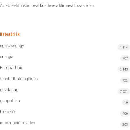
Az EU elektrifikációval küzdene a klímaváltozás ellen
Kategóriák
egészségügy
1 114
energia
707
Európai Unió
2 143
fenntartható fejlődés
722
gazdaság
7 021
geopolitika
16
hírközlés
406
információ röviden
203