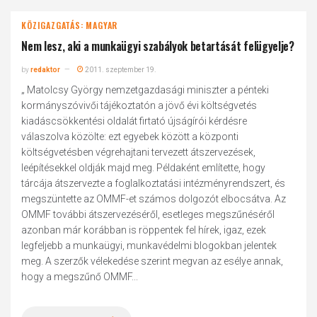
KÖZIGAZGATÁS: MAGYAR
Nem lesz, aki a munkaügyi szabályok betartását felügyelje?
by
redaktor
2011. szeptember 19.
„ Matolcsy György nemzetgazdasági miniszter a pénteki
kormányszóvivői tájékoztatón a jövő évi költségvetés
kiadáscsökkentési oldalát firtató újságírói kérdésre
válaszolva közölte: ezt egyebek között a központi
költségvetésben végrehajtani tervezett átszervezések,
leépítésekkel oldják majd meg. Példaként említette, hogy
tárcája átszervezte a foglalkoztatási intézményrendszert, és
megszüntette az OMMF-et számos dolgozót elbocsátva. Az
OMMF további átszervezéséről, esetleges megszűnéséről
azonban már korábban is röppentek fel hírek, igaz, ezek
legfeljebb a munkaügyi, munkavédelmi blogokban jelentek
meg. A szerzők vélekedése szerint megvan az esélye annak,
hogy a megszűnő OMMF...