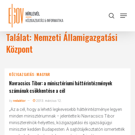
Skip
to
Menu
search
main
Close
content
Menu
Találat: Nemzeti Államigazgatási
Központ
KÖZIGAZGATÁS: MAGYAR
Navracsics Tibor: a minisztériumi háttérintézmények
számának csökkentése a cél
by
redaktor
2013. március 12.
„Az a cél, hogy a lehető legkevesebb háttérintézménye legyen
minden minisztériumnak – jelentette ki Navracsics Tibor
miniszterelnök-helyettes, közigazgatási és igazságügyi
miniszter kedden Budapesten. A sajtótájékoztatón ismertették