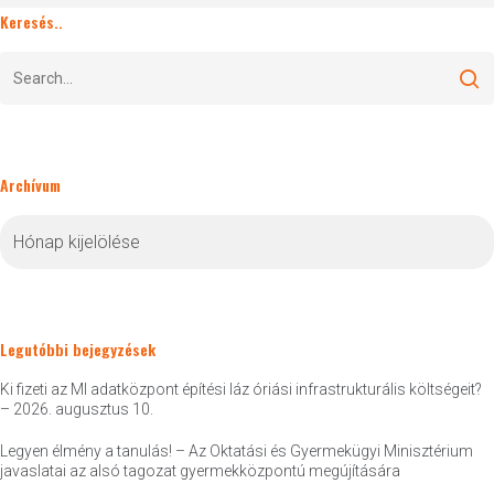
Keresés..
Archívum
Archívum
Legutóbbi bejegyzések
Ki fizeti az MI adatközpont építési láz óriási infrastrukturális költségeit?
– 2026. augusztus 10.
Legyen élmény a tanulás! – Az Oktatási és Gyermekügyi Minisztérium
javaslatai az alsó tagozat gyermekközpontú megújítására