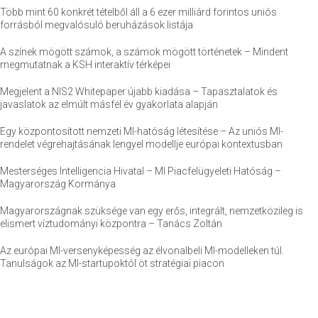
Több mint 60 konkrét tételből áll a 6 ezer milliárd forintos uniós
forrásból megvalósuló beruházások listája
A színek mögött számok, a számok mögött történetek – Mindent
megmutatnak a KSH interaktív térképei
Megjelent a NIS2 Whitepaper újabb kiadása – Tapasztalatok és
javaslatok az elmúlt másfél év gyakorlata alapján
Egy központosított nemzeti MI-hatóság létesítése – Az uniós MI-
rendelet végrehajtásának lengyel modellje európai kontextusban
Mesterséges Intelligencia Hivatal – MI Piacfelügyeleti Hatóság –
Magyarország Kormánya
Magyarországnak szüksége van egy erős, integrált, nemzetközileg is
elismert víztudományi központra – Tanács Zoltán
Az európai MI-versenyképesség az élvonalbeli MI-modelleken túl.
Tanulságok az MI-startupoktól öt stratégiai piacon