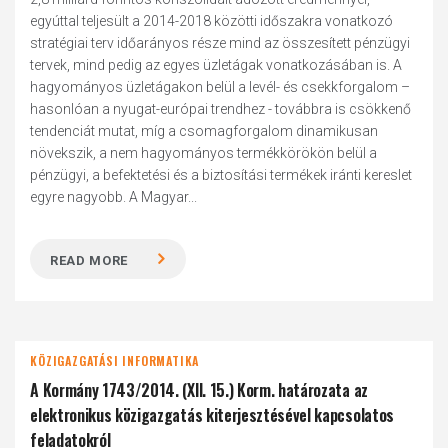
egyúttal teljesült a 2014-2018 közötti időszakra vonatkozó
stratégiai terv időarányos része mind az összesített pénzügyi
tervek, mind pedig az egyes üzletágak vonatkozásában is. A
hagyományos üzletágakon belül a levél- és csekkforgalom –
hasonlóan a nyugat-európai trendhez - továbbra is csökkenő
tendenciát mutat, míg a csomagforgalom dinamikusan
növekszik, a nem hagyományos termékkörökön belül a
pénzügyi, a befektetési és a biztosítási termékek iránti kereslet
egyre nagyobb. A Magyar...
READ MORE
KÖZIGAZGATÁSI INFORMATIKA
A Kormány 1743/2014. (XII. 15.) Korm. határozata az
elektronikus közigazgatás kiterjesztésével kapcsolatos
feladatokról