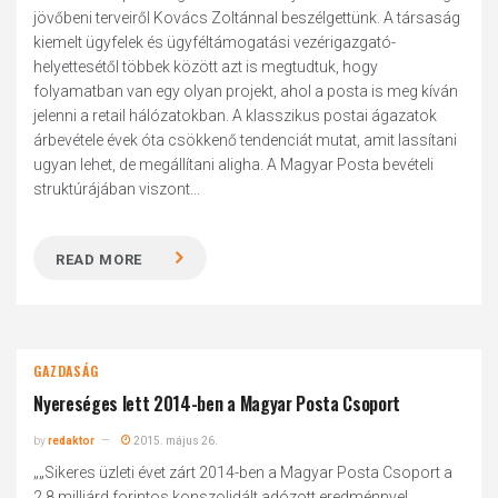
jövőbeni terveiről Kovács Zoltánnal beszélgettünk. A társaság
kiemelt ügyfelek és ügyféltámogatási vezérigazgató-
helyettesétől többek között azt is megtudtuk, hogy
folyamatban van egy olyan projekt, ahol a posta is meg kíván
jelenni a retail hálózatokban. A klasszikus postai ágazatok
árbevétele évek óta csökkenő tendenciát mutat, amit lassítani
ugyan lehet, de megállítani aligha. A Magyar Posta bevételi
struktúrájában viszont...
READ MORE
GAZDASÁG
Nyereséges lett 2014-ben a Magyar Posta Csoport
by
redaktor
2015. május 26.
„„Sikeres üzleti évet zárt 2014-ben a Magyar Posta Csoport a
2,8 milliárd forintos konszolidált adózott eredménnyel,