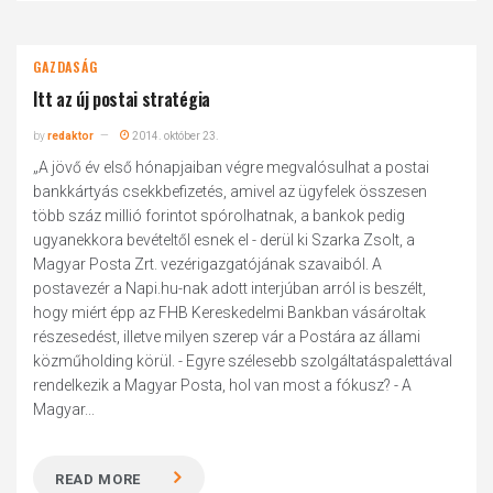
GAZDASÁG
Itt az új postai stratégia
by
redaktor
2014. október 23.
„A jövő év első hónapjaiban végre megvalósulhat a postai
bankkártyás csekkbefizetés, amivel az ügyfelek összesen
több száz millió forintot spórolhatnak, a bankok pedig
ugyanekkora bevételtől esnek el - derül ki Szarka Zsolt, a
Magyar Posta Zrt. vezérigazgatójának szavaiból. A
postavezér a Napi.hu-nak adott interjúban arról is beszélt,
hogy miért épp az FHB Kereskedelmi Bankban vásároltak
részesedést, illetve milyen szerep vár a Postára az állami
közműholding körül. - Egyre szélesebb szolgáltatáspalettával
rendelkezik a Magyar Posta, hol van most a fókusz? - A
Magyar...
READ MORE