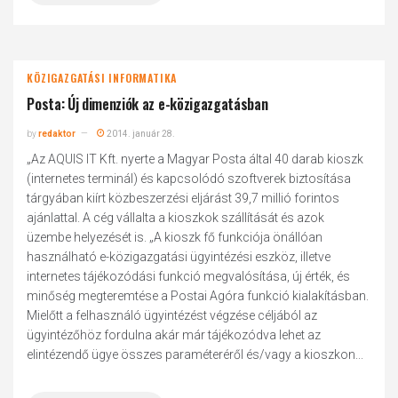
KÖZIGAZGATÁSI INFORMATIKA
Posta: Új dimenziók az e-közigazgatásban
by
redaktor
2014. január 28.
„Az AQUIS IT Kft. nyerte a Magyar Posta által 40 darab kioszk
(internetes terminál) és kapcsolódó szoftverek biztosítása
tárgyában kiírt közbeszerzési eljárást 39,7 millió forintos
ajánlattal. A cég vállalta a kioszkok szállítását és azok
üzembe helyezését is. „A kioszk fő funkciója önállóan
használható e-közigazgatási ügyintézési eszköz, illetve
internetes tájékozódási funkció megvalósítása, új érték, és
minőség megteremtése a Postai Agóra funkció kialakításban.
Mielőtt a felhasználó ügyintézést végzése céljából az
ügyintézőhöz fordulna akár már tájékozódva lehet az
elintézendő ügye összes paraméteréről és/vagy a kioszkon...