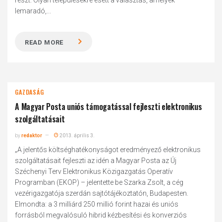
részt. Olyan településekre esett a választás, amelyek
lemaradó,...
READ MORE
GAZDASÁG
A Magyar Posta uniós támogatással fejleszti elektronikus
szolgáltatásait
by
redaktor
2013. április 3.
„A jelentős költséghatékonyságot eredményező elektronikus
szolgáltatásait fejleszti az idén a Magyar Posta az Új
Széchenyi Terv Elektronikus Közigazgatás Operatív
Programban (EKOP) – jelentette be Szarka Zsolt, a cég
vezérigazgatója szerdán sajtótájékoztatón, Budapesten.
Elmondta: a 3 milliárd 250 millió forint hazai és uniós
forrásból megvalósuló hibrid kézbesítési és konverziós