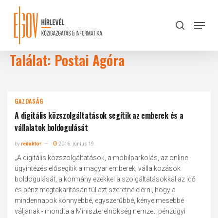
Skip
to
Menu
search
main
Close
content
Menu
Találat: Postai Agóra
GAZDASÁG
A digitális közszolgáltatások segítik az emberek és a
vállalatok boldogulását
by
redaktor
2016. június 19.
„A digitális közszolgáltatások, a mobilparkolás, az online
ügyintézés elősegítik a magyar emberek, vállalkozások
boldogulását, a kormány ezekkel a szolgáltatásokkal az idő
és pénz megtakarításán túl azt szeretné elérni, hogy a
mindennapok könnyebbé, egyszerűbbé, kényelmesebbé
váljanak - mondta a Miniszterelnökség nemzeti pénzügyi