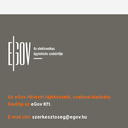
Az eGov Hírlevél tájékoztató, szakmai kiadvány.
Kiadója az
eGov Kft.
E-mail cím:
szerkesztoseg@egov.hu