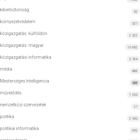
kiberbiztonság
62
környezetvédelem
327
közigazgatás: külföldön
2 322
közigazgatás: magyar
10 662
közigazgatási informatika
5 784
média
488
Mesterséges Intelligencia
428
MI
művelődés
1 550
nemzetközi szervezetek
27
politika
2 340
politikai informatika
292