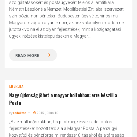
szolgáltatásokért és postaügyekért felelős államtitkára.
Németh Lászlóné a Nemzeti Mobilfizetési Zrt. által szervezett
szimpóziumon pénteken Budapesten úgy vélte, nincs ma
Magyarországon olyan ember, akihez valamilyen módon ne
jutottak volna el az olyan fejlesztések, mint a közigazgatási
ügyek intézése kistelepüléseken a Magyar...
READ MORE
ENERGIA
Nagy újdonság jöhet a magyar boltokban: erre készül a
Posta
by
redaktor
2015. július 10.
„Az elmúlt időszakban, ha picit megkésve is, de fontos
fejlesztéseket hozott tető alá a Magyar Posta. A pénzügyi
közvetítői és pénzforgalmi rendszer újításairól és a társaság