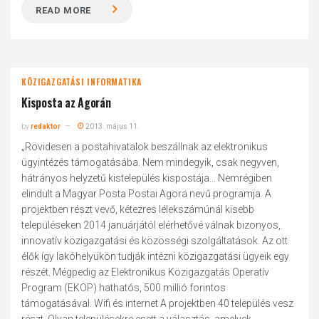
READ MORE
KÖZIGAZGATÁSI INFORMATIKA
Kisposta az Agorán
by
redaktor
2013. május 11.
„Rövidesen a postahivatalok beszállnak az elektronikus
ügyintézés támogatásába. Nem mindegyik, csak negyven,
hátrányos helyzetű kistelepülés kispostája... Nemrégiben
elindult a Magyar Posta Postai Agora nevű programja. A
projektben részt vevő, kétezres lélekszámúnál kisebb
településeken 2014 januárjától elérhetővé válnak bizonyos,
innovatív közigazgatási és közösségi szolgáltatások. Az ott
élők így lakóhelyükön tudják intézni közigazgatási ügyeik egy
részét. Mégpedig az Elektronikus Közigazgatás Operatív
Program (EKOP) hathatós, 500 millió forintos
támogatásával. Wifi és internet A projektben 40 település vesz