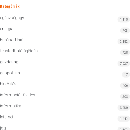
Kategóriák
egészségügy
1 115
energia
708
Európai Unió
2 152
fenntartható fejlődés
725
gazdaság
7 027
geopolitika
17
hírközlés
406
információ röviden
203
informatika
3 780
Internet
1 449
jog
1 802