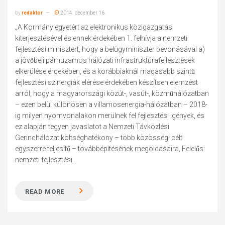
by
redaktor
2014. december 16.
„A Kormány egyetért az elektronikus közigazgatás
kiterjesztésével és ennek érdekében 1. felhívja a nemzeti
fejlesztési minisztert, hogy a belügyminiszter bevonásával a)
a jövőbeli párhuzamos hálózati infrastruktúrafejlesztések
elkerülése érdekében, és a korábbiaknál magasabb szintű
fejlesztési szinergiák elérése érdekében készítsen elemzést
arról, hogy a magyarországi közút-, vasút-, közműhálózatban
– ezen belül különösen a villamosenergia-hálózatban – 2018-
ig milyen nyomvonalakon merülnek fel fejlesztési igények, és
ez alapján tegyen javaslatot a Nemzeti Távközlési
Gerinchálózat költséghatékony – több közösségi célt
egyszerre teljesítő – továbbépítésének megoldásaira, Felelős:
nemzeti fejlesztési...
READ MORE