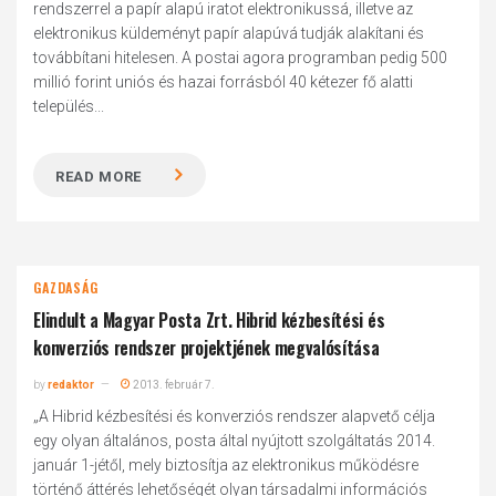
rendszerrel a papír alapú iratot elektronikussá, illetve az
elektronikus küldeményt papír alapúvá tudják alakítani és
továbbítani hitelesen. A postai agora programban pedig 500
millió forint uniós és hazai forrásból 40 kétezer fő alatti
település...
READ MORE
GAZDASÁG
Elindult a Magyar Posta Zrt. Hibrid kézbesítési és
konverziós rendszer projektjének megvalósítása
by
redaktor
2013. február 7.
„A Hibrid kézbesítési és konverziós rendszer alapvető célja
egy olyan általános, posta által nyújtott szolgáltatás 2014.
január 1-jétől, mely biztosítja az elektronikus működésre
történő áttérés lehetőségét olyan társadalmi információs