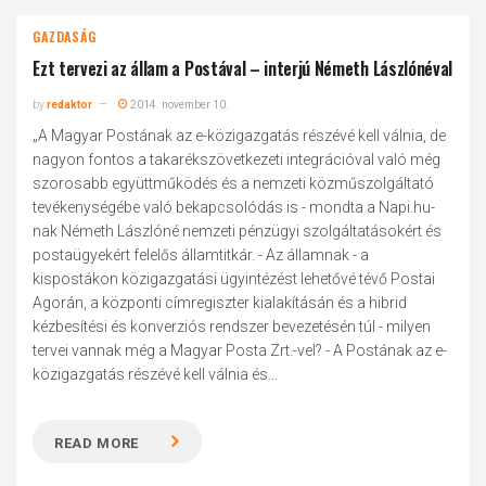
GAZDASÁG
Ezt tervezi az állam a Postával – interjú Németh Lászlónéval
by
redaktor
2014. november 10.
„A Magyar Postának az e-közigazgatás részévé kell válnia, de
nagyon fontos a takarékszövetkezeti integrációval való még
szorosabb együttműködés és a nemzeti közműszolgáltató
tevékenységébe való bekapcsolódás is - mondta a Napi.hu-
nak Németh Lászlóné nemzeti pénzügyi szolgáltatásokért és
postaügyekért felelős államtitkár. - Az államnak - a
kispostákon közigazgatási ügyintézést lehetővé tévő Postai
Agorán, a központi címregiszter kialakításán és a hibrid
kézbesítési és konverziós rendszer bevezetésén túl - milyen
tervei vannak még a Magyar Posta Zrt.-vel? - A Postának az e-
közigazgatás részévé kell válnia és...
READ MORE