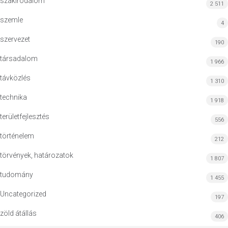
szakirodalom
2 511
szemle
4
szervezet
190
társadalom
1 966
távközlés
1 310
technika
1 918
területfejlesztés
556
történelem
212
törvények, határozatok
1 807
tudomány
1 455
Uncategorized
197
zöld átállás
406