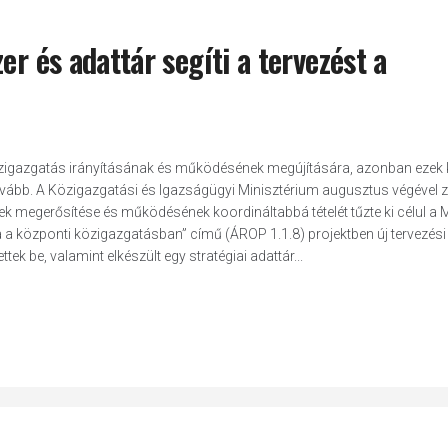
er és adattár segíti a tervezést a
a közigazgatás irányításának és működésének megújítására, azonban ezek 
ovább. A Közigazgatási és Igazságügyi Minisztérium augusztus végével z
nek megerősítése és működésének koordináltabbá tételét tűzte ki célul a
a a központi közigazgatásban” című (ÁROP 1.1.8) projektben új tervezési
tek be, valamint elkészült egy stratégiai adattár...