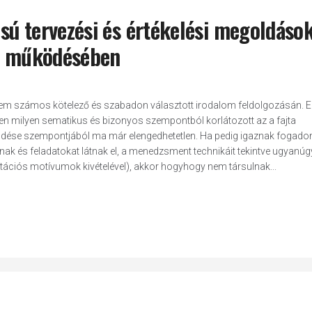
usú tervezési és értékelési megoldáso
am működésében
tem számos kötelező és szabadon választott irodalom feldolgozásán. E
n milyen sematikus és bizonyos szempontból korlátozott az a fajta
dése szempontjából ma már elengedhetetlen. Ha pedig igaznak fogadom
anak és feladatokat látnak el, a menedzsment technikáit tekintve ugyanúg
ntációs motívumok kivételével), akkor hogyhogy nem társulnak...