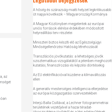
A hőség és szárazság miatti helyzet legkritikusabb
öt napja következik – Magyarország Kormánya
A Magyar Közlönyben megjelentek az európai
uniós források elérése érdekében módosított
helyreállítási terv részletei
Miniszteri biztos készíti elő az Egészségügyi
Minőségellenőrzési Hatóság létrehozását
Transzlációs jövőkutatás: a lehetséges jövők
szisztematikus vizsgálatától a jelenben meghozott
kutatási, finanszírozási és képzési döntésekig
Az EU elektrifikációval küzdene a klímaváltozás
a, az
ellen
enséget
A generatív mesterséges intelligencia elterjedése
az európai közigazgatási szervezetekben
dóan
Interjú Balla Csillával, a Lechner fotogrammetriai
területének vezetőjével a hazai téradat-
ökoszisztéma jövőjéről és a légi adatgyűjtések