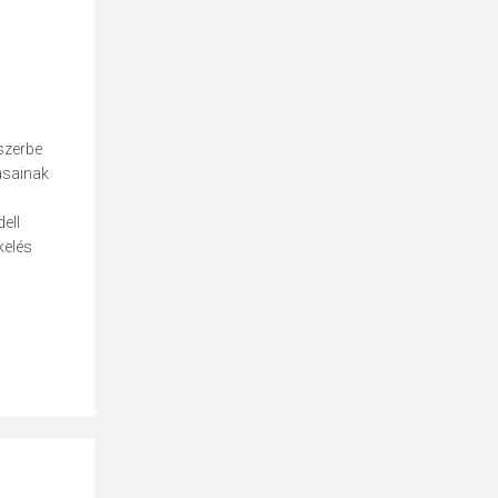
szerbe
ásainak
ell
kelés