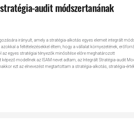
a stratégia-audit módszertanának
ozására irányult, amely a stratégia-alkotás egyes elemeit integrált mód
zokkal a feltételezésekkel éltem, hogy a vállalat környezetének, erőforr
 az egyes stratégiai tényezők minősítése előre meghatározott
képező modellnek az ISAM nevet adtam, az Integrált Stratégia-audit Mod
anakkor ezt az elnevezést megtartottam a stratégia-alkotás, stratégia-érté