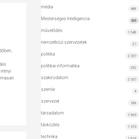
média
488
Mesterséges Intelligencia
420
MI
művelődés
1 548
nemzetközi szervezetek
27
időben,
politika
2 337
ális
politikai informatika
292
intnyi
szakirodalom
almasan
2 507
szemle
4
szervezet
189
társadalom
1 963
távközlés
1 310
technika
1 916