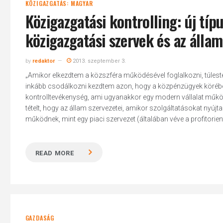
KÖZIGAZGATÁS: MAGYAR
Közigazgatási kontrolling: új típ
közigazgatási szervek és az áll
by
redaktor
2013. szeptember 3.
„Amikor elkezdtem a közszféra működésével foglalkozni, túles
inkább csodálkozni kezdtem azon, hogy a közpénzügyek körébe
kontrolltevékenység, ami ugyanakkor egy modern vállalat műkö
tételt, hogy az állam szervezetei, amikor szolgáltatásokat nyújt
működnek, mint egy piaci szervezet (általában véve a profitorie
READ MORE
GAZDASÁG