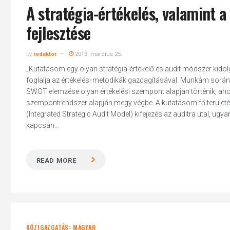
A stratégia-értékelés, valamint 
fejlesztése
by
redaktor
2013. március 25.
„Kutatásom egy olyan stratégia-értékelő és audit módszer kidolg
foglalja az értékelési metodikák gazdagításával. Munkám során a
SWOT elemzése olyan értékelési szempont alapján történik, ahol
szempontrendszer alapján megy végbe. A kutatásom fő területét 
(Integrated Strategic Audit Model) kifejezés az auditra utal, ugy
kapcsán...
READ MORE
KÖZIGAZGATÁS: MAGYAR