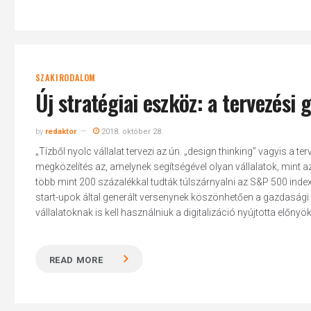
SZAKIRODALOM
Új stratégiai eszköz: a tervezés
by
redaktor
2018. október 28.
„Tízből nyolc vállalat tervezi az ún. „design thinking” vagyis a 
megközelítés az, amelynek segítségével olyan vállalatok, mint a
több mint 200 százalékkal tudták túlszárnyalni az S&P 500 index
start-upok által generált versenynek köszönhetően a gazdaság
vállalatoknak is kell használniuk a digitalizáció nyújtotta előnyöke
READ MORE