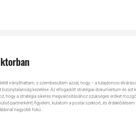
ektorban
erületét irányíthattam, s szembesültem azzal, hogy – a tulajdonosi elvárá
t bizonytalanság kezelése. Az elfogadott stratégiai dokumentum és azt 
z, hogy a stratégia sikeres megvalósításához szükséges erőket mozgó
(külső partnerként) figyelem, kutatom a postai szektort, és érdeklődésem
ábbinál nagyobb fokú...