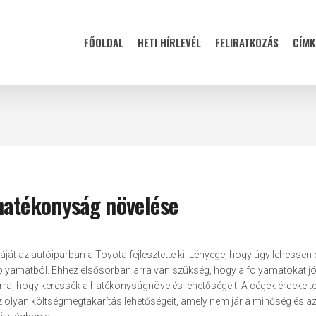
FŐOLDAL
HETI HÍRLEVÉL
FELIRATKOZÁS
CÍMK
 hatékonyság növelése
áját az autóiparban a Toyota fejlesztette ki. Lényege, hogy úgy lehessen 
folyamatból. Ehhez elsősorban arra van szükség, hogy a folyamatokat jó
a, hogy keressék a hatékonyságnövelés lehetőségeit. A cégek érdekelte
 az olyan költségmegtakarítás lehetőségeit, amely nem jár a minőség és a