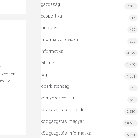
gazdaság
7 020
geopolitika
16
hírközlés
406
információ röviden
203
informatika
3 779
Internet
1 449
v
tizedben
jog
1 801
ovatív
kiberbiztonság
60
környezetvédelem
326
közigazgatás: külföldön
2 319
közigazgatás: magyar
10 650
közigazgatási informatika
5 781