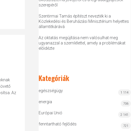
szerepéről
Szentirmai Tamás építészt nevezték ki a
Közlekedési és Beruházási Minisztérium helyettes
államtitkárává
Az oktatás megújítása nem valósulhat meg
ugyanazzal a szemlélettel, amely a problémákat
előidézte
Kategóriák
soknak
követő
egészségügy
sítsa. Az
1 114
energia
706
Európai Unió
2 141
fenntartható fejlődés
721