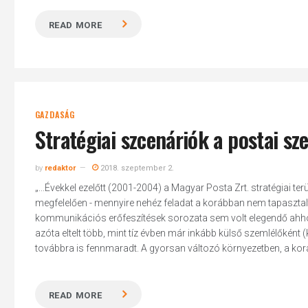
READ MORE
GAZDASÁG
Stratégiai szcenáriók a postai sz
by
redaktor
2018. szeptember 2.
„...Évekkel ezelőtt (2001-2004) a Magyar Posta Zrt. stratégiai t
megfelelően - mennyire nehéz feladat a korábban nem tapasztal
kommunikációs erőfeszítések sorozata sem volt elegendő ahho
azóta eltelt több, mint tíz évben már inkább külső szemlélőként 
továbbra is fennmaradt. A gyorsan változó környezetben, a kor
READ MORE