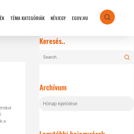
ÉK
TÉMA KATEGÓRIÁK
NÉVJEGY
EGOV.HU
search
Keresés..
Archívum
Archívum
értéket
l
k a
z
Legutóbbi bejegyzések