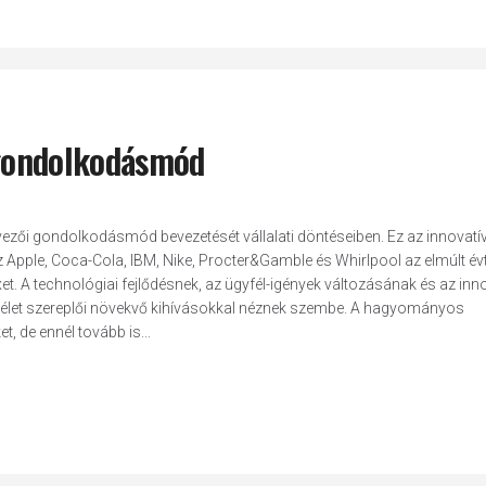
i gondolkodásmód
tervezői gondolkodásmód bevezetését vállalati döntéseiben. Ez az innovatí
z Apple, Coca-Cola, IBM, Nike, Procter&Gamble és Whirlpool az elmúlt év
et. A technológiai fejlődésnek, az ügyfél-igények változásának és az inn
i élet szereplői növekvő kihívásokkal néznek szembe. A hagyományos
t, de ennél tovább is...