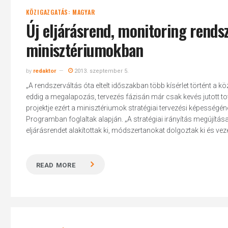
KÖZIGAZGATÁS: MAGYAR
Új eljárásrend, monitoring rendsz
minisztériumokban
by
redaktor
2013. szeptember 5.
„A rendszerváltás óta eltelt időszakban több kísérlet történt 
eddig a megalapozás, tervezés fázisán már csak kevés jutott t
projektje ezért a minisztériumok stratégiai tervezési képességé
Programban foglaltak alapján. „A stratégiai irányítás megújítás
eljárásrendet alakítottak ki, módszertanokat dolgoztak ki és vezet
READ MORE