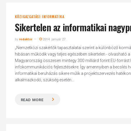
KÖZIGAZGATÁSI INFORMATIKA
Sikertelen az informatikai nagyp
by
redaktor
2014. január 27.
„Nemzetközi szakértők tapasztalatai szerint a különböző kormány
hibásan működik vagy teljes egészében sikertelen - olvasható 
Magyarország összesen mintegy 300 milliárd forint EU-forrást ha
infokommunikációs fejlesztésekre. Így amennyiben a becslés helyt
informatikai beruházás sikere múlik a projektszervezés hatéko
alkalmazkodó, szükség esetén...
READ MORE