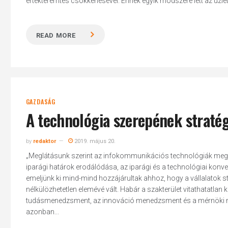
értékteremtés csökkenésével. Ennek egyik módszere lett az üzleti
READ MORE
GAZDASÁG
A technológia szerepének stratég
by
redaktor
2019. május 20.
„Meglátásunk szerint az infokommunikációs technológiák megjel
iparági határok erodálódása, az iparági és a technológiai ko
emeljünk ki mind-mind hozzájárultak ahhoz, hogy a vállalatok s
nélkülözhetetlen elemévé vált. Habár a szakterület vitathatatla
tudásmenedzsment, az innováció menedzsment és a mérnöki mene
Hit enter to search or ESC to close
azonban...