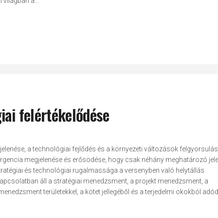
 világban a...
iai felértékelődése
enése, a technológiai fejlődés és a környezeti változások felgyorsulás
nvergencia megjelenése és erősödése, hogy csak néhány meghatározó jel
tratégiai és technológiai rugalmassága a versenyben való helytállás
n kapcsolatban áll a stratégiai menedzsment, a projekt menedzsment, a
dzsment területekkel, a kötet jellegéből és a terjedelmi okokból adó