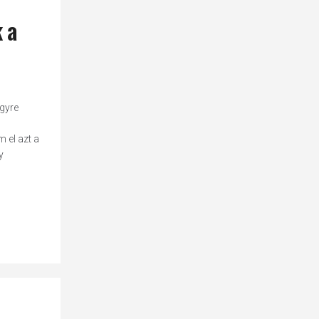
k a
gyre
 el azt a
y