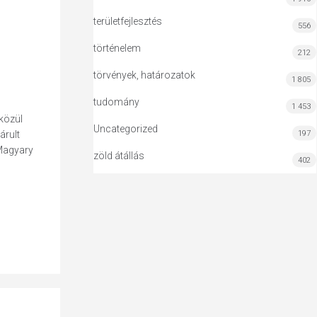
területfejlesztés
556
történelem
212
törvények, határozatok
1 805
tudomány
1 453
közül
Uncategorized
197
árult
 Magyary
zöld átállás
402