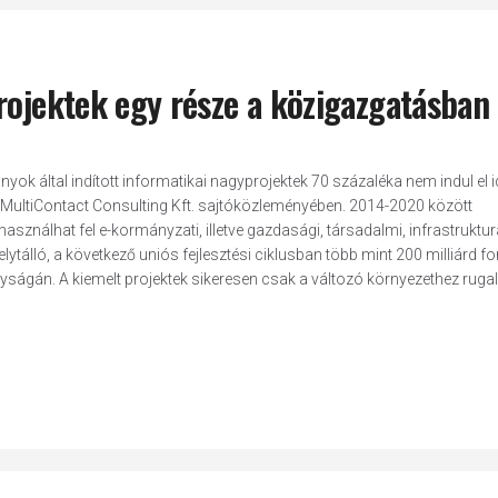
rojektek egy része a közigazgatásban
ok által indított informatikai nagyprojektek 70 százaléka nem indul el 
a MultiContact Consulting Kft. sajtóközleményében. 2014-2020 között
sználhat fel e-kormányzati, illetve gazdasági, társadalmi, infrastruktur
álló, a következő uniós fejlesztési ciklusban több mint 200 milliárd for
nyságán. A kiemelt projektek sikeresen csak a változó környezethez rug