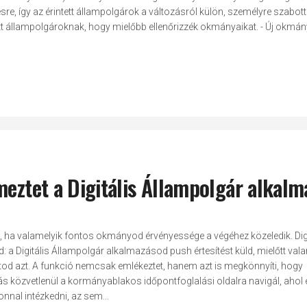
ésre, így az érintett állampolgárok a változásról külön, személyre szabott
tt állampolgároknak, hogy mielőbb ellenőrizzék okmányaikat. - Új okmány
meztet a Digitális Állampolgár alkalm
is, ha valamelyik fontos okmányod érvényessége a végéhez közeledik. Digi
a Digitális Állampolgár alkalmazásod push értesítést küld, mielőtt vala
tod azt. A funkció nemcsak emlékeztet, hanem azt is megkönnyíti, hogy
ás közvetlenül a kormányablakos időpontfoglalási oldalra navigál, ahol 
nnal intézkedni, az sem...