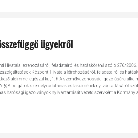
összefüggő ügyekről
Hivatala létrehozásáról, feladatairól és hatásköréről szóló 276/2006. 
lgáltatások Központi Hivatala létrehozásáról, feladatairól és hatáskö
vetkező alcímmel egészül ki: „1. § A személyazonosság igazolására alka
/A. § A polgárok személyi adatainak és lakcímének nyilvántartásáról szó
as hatósági igazolványok nyilvántartását vezető szervként a Kormány a.