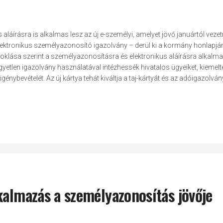
 aláírásra is alkalmas lesz az új e-személyi, amelyet jövő januártól vezet
ektronikus személyazonosító igazolvány – derül ki a kormány honlapjá
ndoklása szerint a személyazonosításra és elektronikus aláírásra alkalm
yetlen igazolvány használatával intézhessék hivatalos ügyeiket, kiemelt
nybevételét. Az új kártya tehát kiváltja a taj-kártyát és az adóigazolványt
kalmazás a személyazonosítás jövője