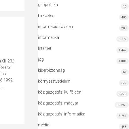
geopolitika
16
hírközlés
406
információ röviden
203
informatika
3 779
Internet
1 449
jog
(XII. 23.)
1 801
réről
kiberbiztonság
61
lmas
ló 1992.
környezetvédelem
327
..
közigazgatás: külföldön
2 320
közigazgatás: magyar
10 652
közigazgatási informatika
5 781
média
488