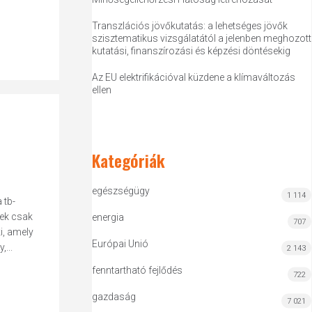
Transzlációs jövőkutatás: a lehetséges jövők
szisztematikus vizsgálatától a jelenben meghozott
kutatási, finanszírozási és képzési döntésekig
Az EU elektrifikációval küzdene a klímaváltozás
ellen
Kategóriák
egészségügy
1 114
 tb-
yek csak
energia
707
i, amely
Európai Unió
...
2 143
fenntartható fejlődés
722
gazdaság
7 021