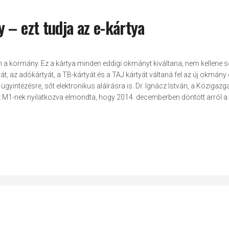
 – ezt tudja az e-kártya
dán a kormány. Ez a kártya minden eddigi okmányt kiváltana, nem kellene 
át, az adókártyát, a TB-kártyát és a TAJ kártyát váltaná fel az új okmány
gyintézésre, sőt elektronikus aláírásra is. Dr. Ignácz István, a Közigazg
z M1-nek nyilatkozva elmondta, hogy 2014. decemberben döntött arról a