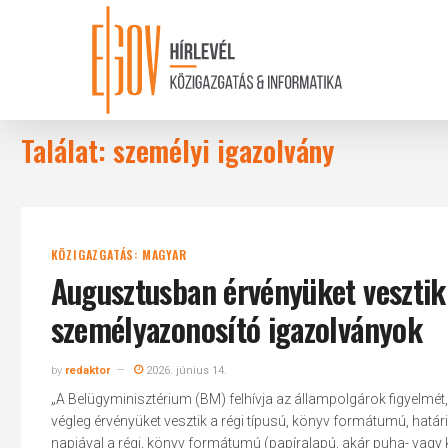
Skip
to
main
content
Találat: személyi igazolvány
KÖZIGAZGATÁS: MAGYAR
Augusztusban érvényüket vesztik
személyazonosító igazolványok
by
redaktor
2026. június 14.
„A Belügyminisztérium (BM) felhívja az állampolgárok figyelm
végleg érvényüket vesztik a régi típusú, könyv formátumú, hatá
napjával a régi, könyv formátumú (papíralapú, akár puha- vag