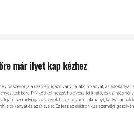
vőre már ilyet kap kézhez
amely összevonja a személyi igazolványt, a lakcímkártyát, az adókártyát, a
ményezettek köre. PIN kód kell hozzá, ha elvész, letiltható, és az intézmén
 a lejáró személyi igazolványok helyett olyan új okmányt, kártyát adnak k
 a tb-kártyát és az útlevelet. Ez lesz az elektronikus személyi igazolvány,