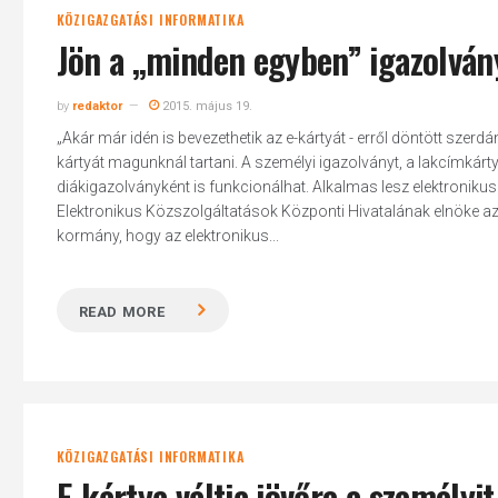
KÖZIGAZGATÁSI INFORMATIKA
Jön a „minden egyben” igazolvány
by
redaktor
2015. május 19.
„Akár már idén is bevezethetik az e-kártyát - erről döntött szer
kártyát magunknál tartani. A személyi igazolványt, a lakcímkárty
diákigazolványként is funkcionálhat. Alkalmas lesz elektronikus ü
Elektronikus Közszolgáltatások Központi Hivatalának elnöke a
kormány, hogy az elektronikus...
READ MORE
KÖZIGAZGATÁSI INFORMATIKA
E-kártya váltja jövőre a személyit