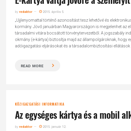
by
redaktor
2015. április 5.
„Ujjlenyomattal történő azonosítást tesz lehetővé és elektronikus
kormány. Jövő januárban Magyarországon is megjelenhet az el
társadalmi vitára bocsátott törvénytervezetből. A jogszabály i
okmány (e-kártya) biztosítja majd az állampolgároknak, hogy eg
adóigazgatási eljárásokat és a társadalombiztosítási ellátások igé
READ MORE
KÖZIGAZGATÁSI INFORMATIKA
Az egységes kártya és a mobil al
by
redaktor
2015. január 12.