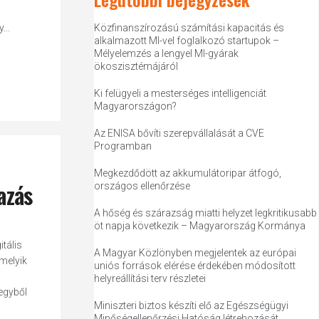
...
Közfinanszírozású számítási kapacitás és
alkalmazott MI-vel foglalkozó startupok –
Mélyelemzés a lengyel MI-gyárak
ökoszisztémájáról
Ki felügyeli a mesterséges intelligenciát
Magyarországon?
Az ENISA bővíti szerepvállalását a CVE
Programban
Megkezdődött az akkumulátoripar átfogó,
azás
országos ellenőrzése
A hőség és szárazság miatti helyzet legkritikusabb
öt napja következik – Magyarország Kormánya
tális
A Magyar Közlönyben megjelentek az európai
melyik
uniós források elérése érdekében módosított
helyreállítási terv részletei
egyből
Miniszteri biztos készíti elő az Egészségügyi
Minőségellenőrzési Hatóság létrehozását