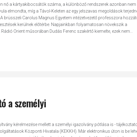
an nő a kártyakibocsátók száma, a különböző rendszerek azonban nem
la elmondta, míg a Távol-Keleten az egy jelszavas megoldások terjedn
A brüsszeli Carolus Magnus Egyetem intézetvezető professzora hozzáte
jlesztések kerülnek előtérbe. Napjainkban folyamatosan növekszik a
 Rádió Orient műsorában Dudás Ferenc szakértő kiemelte, ezek nem...
tó a személyi
nyítvány kérelmezése mellett a személyi igazolvány pótlása is - tájékoztato
olgáltatások Központi Hivatala (KEKKH). Már elektronikus úton is be leh