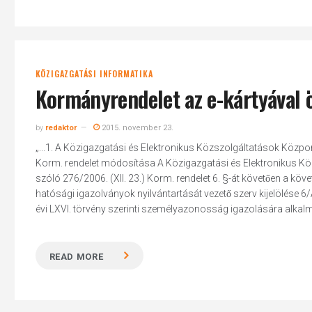
KÖZIGAZGATÁSI INFORMATIKA
Kormányrendelet az e-kártyával 
by
redaktor
2015. november 23.
„...1. A Közigazgatási és Elektronikus Közszolgáltatások Központi 
Korm. rendelet módosítása A Közigazgatási és Elektronikus Közszo
szóló 276/2006. (XII. 23.) Korm. rendelet 6. §-át követően a kö
hatósági igazolványok nyilvántartását vezető szerv kijelölése 6
évi LXVI. törvény szerinti személyazonosság igazolására alkalm
READ MORE