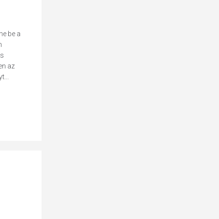
ne be a
n
as
en az
...