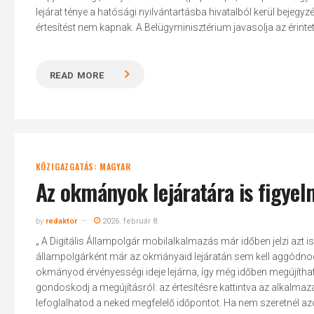
lejárat ténye a hatósági nyilvántartásba hivatalból kerül bejegyz
értesítést nem kapnak. A Belügyminisztérium javasolja az érinte
READ MORE
KÖZIGAZGATÁS: MAGYAR
Az okmányok lejáratára is figyel
by
redaktor
2026. február 8.
„ A Digitális Állampolgár mobilalkalmazás már időben jelzi azt 
állampolgárként már az okmányaid lejáratán sem kell aggódnod: 
okmányod érvényességi ideje lejárna, így még időben megújítha
Hit enter to search or ESC to close
gondoskodj a megújításról: az értesítésre kattintva az alkalmaz
lefoglalhatod a neked megfelelő időpontot. Ha nem szeretnél azo