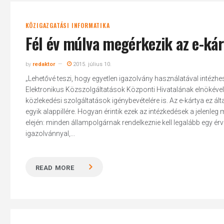
KÖZIGAZGATÁSI INFORMATIKA
Fél év múlva megérkezik az e-kár
by
redaktor
2015. július 10.
„Lehetővé teszi, hogy egyetlen igazolvány használatával intézhes
Elektronikus Közszolgáltatások Központi Hivatalának elnökével. 
közlekedési szolgáltatások igénybevételére is. Az e-kártya ez á
egyik alappillére. Hogyan érintik ezek az intézkedések a jelenle
elején: minden állampolgárnak rendelkeznie kell legalább egy
igazolvánnyal,...
READ MORE