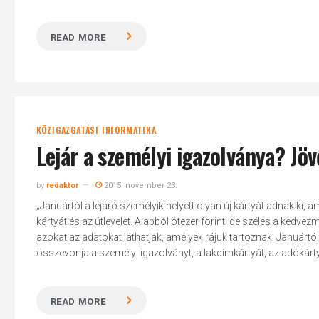
READ MORE
KÖZIGAZGATÁSI INFORMATIKA
Lejár a személyi igazolványa? Jö
by
redaktor
2015. november 23.
„Januártól a lejáró személyik helyett olyan új kártyát adnak ki, 
kártyát és az útlevelet. Alapból ötezer forint, de széles a kedvez
azokat az adatokat láthatják, amelyek rájuk tartoznak. Januártól
összevonja a személyi igazolványt, a lakcímkártyát, az adókártyát,
READ MORE