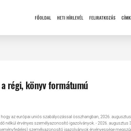
FŐOLDAL
HETI HÍRLEVÉL
FELIRATKOZÁS
CÍMK
 a régi, könyv formátumú
ét, hogy az európai uniós szabályozással összhangban, 2026. augusztus
ridő nélkül érvényes személyazonosító igazolványok. - 2026. augusztus 3
y keményfedeles) személyazonosító igazolványok érvényessége megszűni