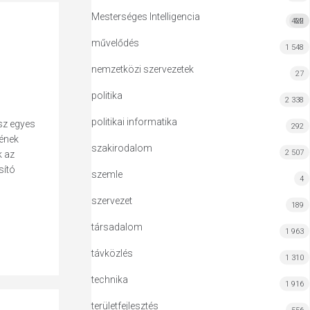
Mesterséges Intelligencia
422
MI
művelődés
1 548
nemzetközi szervezetek
27
politika
2 338
politikai informatika
esz egyes
292
sének
szakirodalom
2 507
k az
sító
szemle
4
szervezet
189
társadalom
1 963
távközlés
1 310
technika
1 916
területfejlesztés