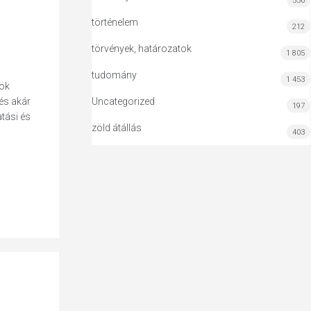
556
történelem
212
törvények, határozatok
1 805
tudomány
1 453
sok
 és akár
Uncategorized
197
atási és
zöld átállás
403