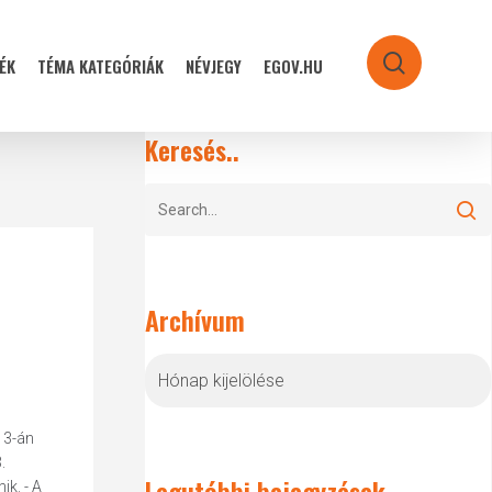
ÉK
TÉMA KATEGÓRIÁK
NÉVJEGY
EGOV.HU
search
Keresés..
Archívum
Archívum
 3-án
.
Legutóbbi bejegyzések
k. - A