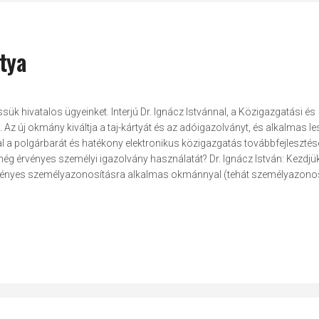
tya
sük hivatalos ügyeinket. Interjú Dr. Ignácz Istvánnal, a Közigazgatási és
Az új okmány kiváltja a taj-kártyát és az adóigazolványt, és alkalmas l
ltal a polgárbarát és hatékony elektronikus közigazgatás továbbfejleszté
g még érvényes személyi igazolvány használatát? Dr. Ignácz István: Kezdjü
 érvényes személyazonosításra alkalmas okmánnyal (tehát személyazono