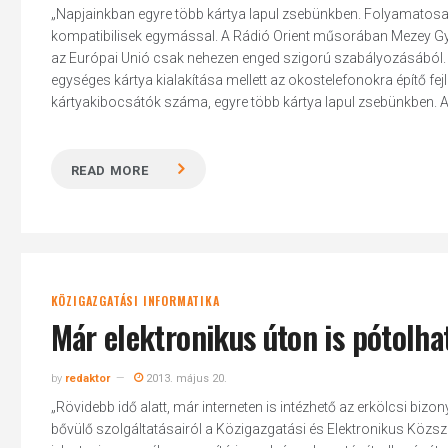
„Napjainkban egyre több kártya lapul zsebünkben. Folyamatos
kompatibilisek egymással. A Rádió Orient műsorában Mezey Gyu
az Európai Unió csak nehezen enged szigorú szabályozásából. 
egységes kártya kialakítása mellett az okostelefonokra építő fe
kártyakibocsátók száma, egyre több kártya lapul zsebünkben. A
READ MORE
KÖZIGAZGATÁSI INFORMATIKA
Már elektronikus úton is pótolha
by
redaktor
2013. május 20.
„Rövidebb idő alatt, már interneten is intézhető az erkölcsi bizo
bővülő szolgáltatásairól a Közigazgatási és Elektronikus Közsz