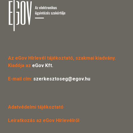
Az eGov Hírlevél tájékoztató, szakmai kiadvány.
Kiadója az
eGov Kft.
E-mail cím:
szerkesztoseg@egov.hu
Adatvédelmi tájékoztató
Leiratkozás az eGov Hírlevélről