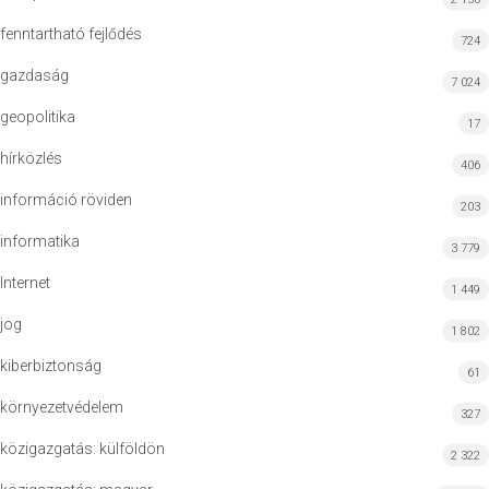
fenntartható fejlődés
724
gazdaság
7 024
geopolitika
17
hírközlés
406
információ röviden
203
informatika
3 779
Internet
1 449
jog
1 802
kiberbiztonság
61
környezetvédelem
327
közigazgatás: külföldön
2 322