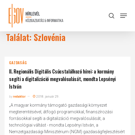
Skip
to
Menu
search
main
Close
content
Menu
Találat: Szlovénia
GAZDASÁG
II. Regionális Digitális Csúcstalálkozó hírei: a kormány
segíti a digitalizáció megvalósulását, mondta Lepsényi
István
by
redaktor
2018. január 29.
„A magyar kormány támogató gazdasági környezet
megteremtésével, átfogó programokkal, finanszírozási
forrásokkal segíti a digitalizáció megvalósulását, a
technológiai váltást - mondta Lepsényi István, a
Nemzetgazdasági Minisztérium (NGM) gazdaságfejlesztésért