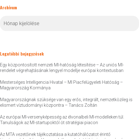
Archívum
Archívum
Legutóbbi bejegyzések
Egy központosított nemzeti MI-hatóság létesítése – Az uniós MI-
rendelet végrehajtásának lengyel modellje európai kontextusban
Mesterséges Intelligencia Hivatal – MI Piacfelügyeleti Hatóság –
Magyarország Kormánya
Magyarországnak szüksége van egy erős, integrált, nemzetközileg is
elismert víztudományi központra – Tanács Zoltán
Az európai MI-versenyképesség az élvonalbeli MI-modelleken túl.
Tanulságok az MI-startupoktól öt stratégiai piacon
Az MTA vezetőinek tájékoztatása a kutatóhálózatot érintő