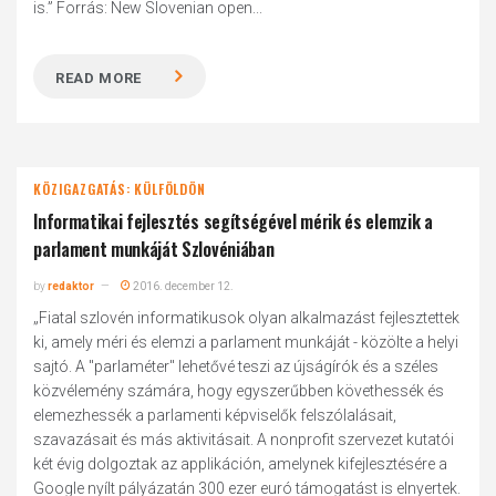
is.” Forrás: New Slovenian open...
READ MORE
KÖZIGAZGATÁS: KÜLFÖLDÖN
Informatikai fejlesztés segítségével mérik és elemzik a
parlament munkáját Szlovéniában
by
redaktor
2016. december 12.
„Fiatal szlovén informatikusok olyan alkalmazást fejlesztettek
ki, amely méri és elemzi a parlament munkáját - közölte a helyi
sajtó. A "parlaméter" lehetővé teszi az újságírók és a széles
közvélemény számára, hogy egyszerűbben követhessék és
elemezhessék a parlamenti képviselők felszólalásait,
szavazásait és más aktivitásait. A nonprofit szervezet kutatói
két évig dolgoztak az applikáción, amelynek kifejlesztésére a
Google nyílt pályázatán 300 ezer euró támogatást is elnyertek.