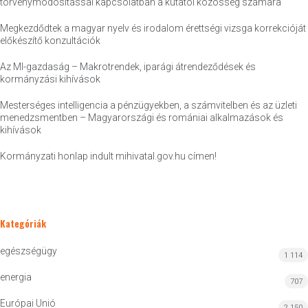
törvénymódosítással kapcsolatban a kutatói közösség számára
Megkezdődtek a magyar nyelv és irodalom érettségi vizsga korrekcióját
előkészítő konzultációk
Az MI-gazdaság – Makrotrendek, iparági átrendeződések és
kormányzási kihívások
Mesterséges intelligencia a pénzügyekben, a számvitelben és az üzleti
menedzsmentben – Magyarországi és romániai alkalmazások és
kihívások
Kormányzati honlap indult mihivatal.gov.hu címen!
Kategóriák
egészségügy
1 114
energia
707
Európai Unió
2 150