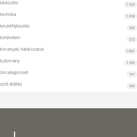
távközlés
1 310
technika
1 918
területfejlesztés
556
történelem
212
törvények, határozatok
1 807
tudomány
1 455
Uncategorized
197
zöld átállás
405