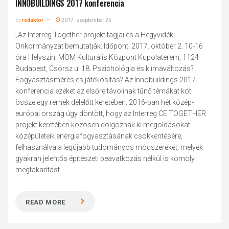
INNOBUILDINGS 2017 konferencia
by
redaktor
2017. szeptember 25.
„Az Interreg Together projekt tagjai és a Hegyvidéki
Önkormányzat bemutatják: Időpont: 2017. október 2. 10-16
óra Helyszín: MOM Kulturális Központ Kupolaterem, 1124
Budapest, Csörsz u. 18. Pszichológia és klímaváltozás?
Fogyasztásmérés és játékosítás? Az Innobuildings 2017
konferencia ezeket az elsőre távolinak tűnő témákat köti
össze egy remek délelőtt keretében. 2016-ban hét közép-
európai ország úgy döntött, hogy az Interreg CE TOGETHER
projekt keretében közösen dolgoznak ki megoldásokat
középületeik energiafogyasztásának csökkentésére,
felhasználva a legújabb tudományos módszereket, melyek
gyakran jelentős építészeti beavatkozás nélkül is komoly
megtakarítást...
READ MORE