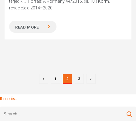
terjed ki...” Forrás: A Kormány 44/2016. (III. 10.) Korm.
rendelete a 2014–2020...
READ MORE
1
2
3
Keresés..