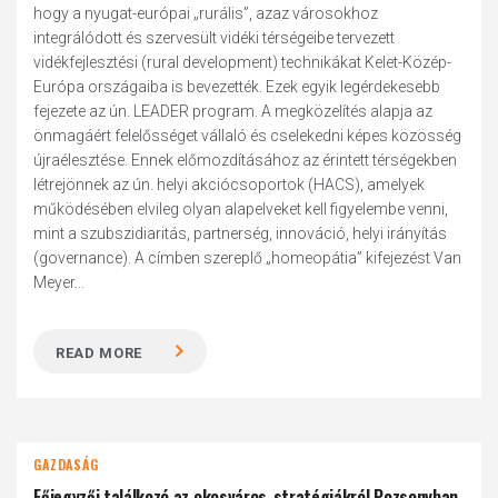
hogy a nyugat-európai „rurális”, azaz városokhoz
integrálódott és szervesült vidéki térségeibe tervezett
vidékfejlesztési (rural development) technikákat Kelet-Közép-
Európa országaiba is bevezették. Ezek egyik legérdekesebb
fejezete az ún. LEADER program. A megközelítés alapja az
önmagáért felelősséget vállaló és cselekedni képes közösség
újraélesztése. Ennek előmozdításához az érintett térségekben
létrejönnek az ún. helyi akciócsoportok (HACS), amelyek
működésében elvileg olyan alapelveket kell figyelembe venni,
mint a szubszidiaritás, partnerség, innováció, helyi irányítás
(governance). A címben szereplő „homeopátia” kifejezést Van
Meyer...
READ MORE
GAZDASÁG
Főjegyzői találkozó az okosváros-stratégiákról Pozsonyban