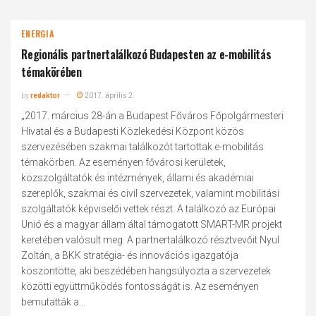
ENERGIA
Regionális partnertalálkozó Budapesten az e-mobilitás
témakörében
by
redaktor
2017. április 2.
„2017. március 28-án a Budapest Főváros Főpolgármesteri
Hivatal és a Budapesti Közlekedési Központ közös
szervezésében szakmai találkozót tartottak e-mobilitás
témakörben. Az eseményen fővárosi kerületek,
közszolgáltatók és intézmények, állami és akadémiai
szereplők, szakmai és civil szervezetek, valamint mobilitási
szolgáltatók képviselői vettek részt. A találkozó az Európai
Unió és a magyar állam által támogatott SMART-MR projekt
keretében valósult meg. A partnertalálkozó résztvevőit Nyul
Zoltán, a BKK stratégia- és innovációs igazgatója
köszöntötte, aki beszédében hangsúlyozta a szervezetek
közötti együttműködés fontosságát is. Az eseményen
bemutatták a...