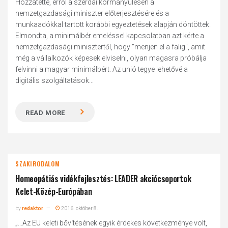
Hozzátette, erről a szerdai kormányülésen a
nemzetgazdasági miniszter előterjesztésére és a
munkaadókkal tartott korábbi egyeztetések alapján döntöttek.
Elmondta, a minimálbér emeléssel kapcsolatban azt kérte a
nemzetgazdasági minisztertől, hogy "menjen el a falig", amit
még a vállalkozók képesek elviselni, olyan magasra próbálja
felvinni a magyar minimálbért. Az unió tegye lehetővé a
digitális szolgáltatások...
READ MORE
SZAKIRODALOM
Homeopátiás vidékfejlesztés: LEADER akciócsoportok
Kelet-Közép-Európában
by
redaktor
2016. október 8.
„...Az EU keleti bővítésének egyik érdekes következménye volt,