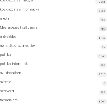
közigazgatás: magyar
10 658
közigazgatási informatika
5 783
média
488
Mesterséges Intelligencia
427
MI
művelődés
1 549
nemzetközi szervezetek
27
politika
2 340
politikai informatika
292
szakirodalom
2 510
szemle
4
szervezet
189
társadalom
1 964