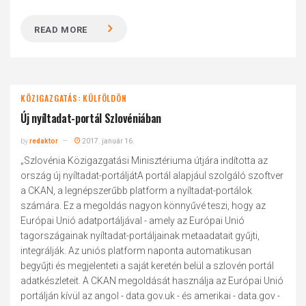
READ MORE
KÖZIGAZGATÁS: KÜLFÖLDÖN
Új nyíltadat-portál Szlovéniában
by
redaktor
2017. január 16.
„Szlovénia Közigazgatási Minisztériuma útjára indította az
ország új nyíltadat-portáljátA portál alapjául szolgáló szoftver
a CKAN, a legnépszerűbb platform a nyíltadat-portálok
számára. Ez a megoldás nagyon könnyűvé teszi, hogy az
Európai Unió adatportáljával - amely az Európai Unió
tagországainak nyíltadat-portáljainak metaadatait gyűjti,
integrálják. Az uniós platform naponta automatikusan
begyűjti és megjelenteti a saját keretén belül a szlovén portál
adatkészleteit. A CKAN megoldását használja az Európai Unió
portálján kívül az angol - data.gov.uk - és amerikai - data.gov -