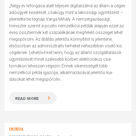
„Négy év leforgása alatt teljesen digitalizálná az állam a céges
adóügyek kezelését, csakúgy mint a lakossági ügyintézést –
jelentette be tegnap Varga Mihály. A nemzetgazdasági
miniszter szerint a pozitív nemzetközi példák alapján ezzel az
éves össztermék két százalékának megfelelő összeget lehet
megspórolni. Az átállás jelentős könnyítést is jelentene,
elsősorban az adminisztratív terheket nehezebben viselő kis
cégeknek. Lehetővé kell tenni, hogy az állami szolgáltatások
ügyintézését minél szélesebb körben elektronikus csa­
tornákon lehessen végezni. Ennek sikerességét több
nemzetközi példa igazolja, alkalmazásával jelentős kia­
dásokat lehet megspórolni...
READ MORE
ENERGIA