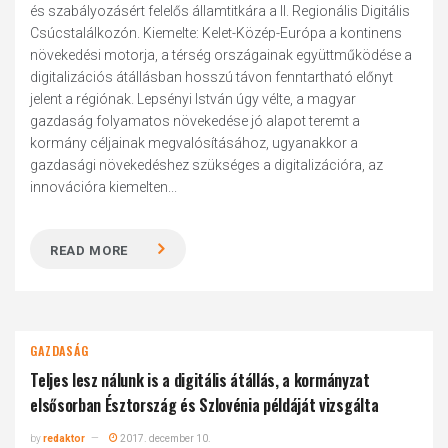
és szabályozásért felelős államtitkára a II. Regionális Digitális
Csúcstalálkozón. Kiemelte: Kelet-Közép-Európa a kontinens
növekedési motorja, a térség országainak együttműködése a
digitalizációs átállásban hosszú távon fenntartható előnyt
jelent a régiónak. Lepsényi István úgy vélte, a magyar
gazdaság folyamatos növekedése jó alapot teremt a
kormány céljainak megvalósításához, ugyanakkor a
gazdasági növekedéshez szükséges a digitalizációra, az
innovációra kiemelten...
READ MORE
GAZDASÁG
Teljes lesz nálunk is a digitális átállás, a kormányzat
elsősorban Észtország és Szlovénia példáját vizsgálta
by
redaktor
2017. december 10.