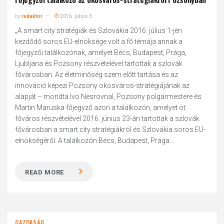
by
redaktor
2016. július 3.
„A smart city stratégiák és Szlovákia 2016. július 1-jén
kezdődő soros EU-elnöksége volt a fő témája annak a
főjegyzői találkozónak, amelyet Bécs, Budapest, Prága,
Ljubljana és Pozsony részvételével tartottak a szlovák
fővárosban. Az életminőség szem előtt tartása és az
innováció képezi Pozsony okosváros-stratégiájának az
alapját – mondta Ivo Nesrovnal, Pozsony polgármestere és
Martin Maruska főjegyző azon a találkozón, amelyet öt
főváros részvételével 2016. június 23-án tartottak a szlovák
fővárosban a smart city stratégiákról és Szlovákia soros EU-
elnökségéről. A találkozón Bécs, Budapest, Prága...
READ MORE
GAZDASÁG