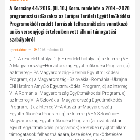
A Kormány 44/2016. (III. 10.) Korm. rendelete a 2014–2020
programozási időszakra az Európai Területi Együttműködési
Programokból rendelt források felhasználására vonatkozó
uniós versenyjogi értelemben vett állami támogatási
szabályokról
by
redaktor
2016. március 13.
„...1. A rendelet hatálya 1. § E rendelet hatálya a) az Interreg V–
A Magyarország–Horvátország Együttműködési Program, b)
az Interreg–IPA Magyarország–Szerbia Együttműködési
Program, c) a Magyarország–Szlovákia–Románia–Ukrajna
ENI Határon Átnyúló Együttműködési Program, d) az Interreg
V–A Románia–Magyarország Együttműködési Program, e)
az Interreg V–A Szlovákia–Magyarország Együttműködési
Program, f) az Interreg V–A Ausztria–Magyarország
Együttműködési Program, g) az Interreg V–A Szlovénia–
Magyarország Együttműködési Program (a továbbiakban
együtt: együttműködési programok) keretében nyújtott állami
támogatások felhasználására, kezelésére, működtetésére