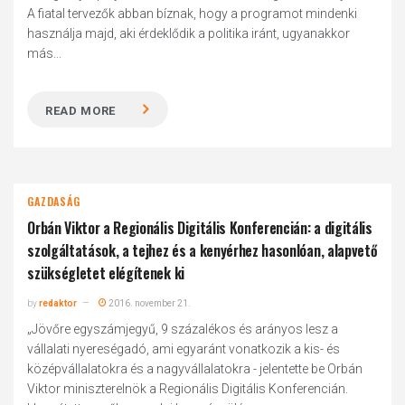
A fiatal tervezők abban bíznak, hogy a programot mindenki
használja majd, aki érdeklődik a politika iránt, ugyanakkor
más...
READ MORE
GAZDASÁG
Orbán Viktor a Regionális Digitális Konferencián: a digitális
szolgáltatások, a tejhez és a kenyérhez hasonlóan, alapvető
szükségletet elégítenek ki
by
redaktor
2016. november 21.
„Jövőre egyszámjegyű, 9 százalékos és arányos lesz a
vállalati nyereségadó, ami egyaránt vonatkozik a kis- és
középvállalatokra és a nagyvállalatokra - jelentette be Orbán
Viktor miniszterelnök a Regionális Digitális Konferencián.