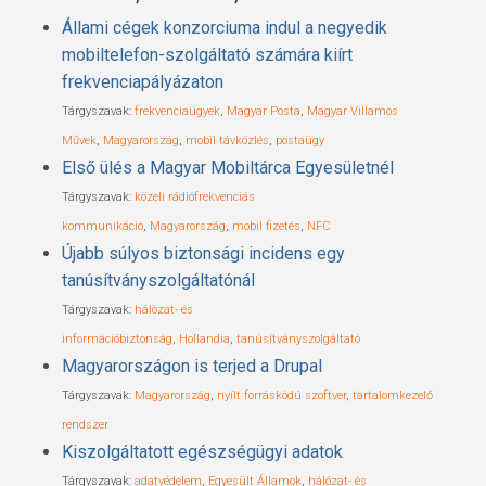
Állami cégek konzorciuma indul a negyedik
mobiltelefon-szolgáltató számára kiírt
frekvenciapályázaton
Tárgyszavak:
frekvenciaügyek
,
Magyar Posta
,
Magyar Villamos
Művek
,
Magyarország
,
mobil távközlés
,
postaügy
Első ülés a Magyar Mobiltárca Egyesületnél
Tárgyszavak:
közeli rádiófrekvenciás
kommunikáció
,
Magyarország
,
mobil fizetés
,
NFC
Újabb súlyos biztonsági incidens egy
tanúsítványszolgáltatónál
Tárgyszavak:
hálózat- és
információbiztonság
,
Hollandia
,
tanúsítványszolgáltató
Magyarországon is terjed a Drupal
Tárgyszavak:
Magyarország
,
nyílt forráskódú szoftver
,
tartalomkezelő
rendszer
Kiszolgáltatott egészségügyi adatok
Tárgyszavak:
adatvédelem
,
Egyesült Államok
,
hálózat- és