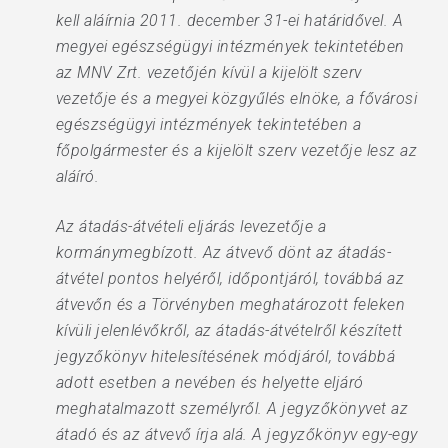
kell aláírnia 2011. december 31-ei határidővel. A
megyei egészségügyi intézmények tekintetében
az MNV Zrt. vezetőjén kívül a kijelölt szerv
vezetője és a megyei közgyűlés elnöke, a fővárosi
egészségügyi intézmények tekintetében a
főpolgármester és a kijelölt szerv vezetője lesz az
aláíró.
Az átadás-átvételi eljárás levezetője a
kormánymegbízott. Az átvevő dönt az átadás-
átvétel pontos helyéről, időpontjáról, továbbá az
átvevőn és a Törvényben meghatározott feleken
kívüli jelenlévőkről, az átadás-átvételről készített
jegyzőkönyv hitelesítésének módjáról, továbbá
adott esetben a nevében és helyette eljáró
meghatalmazott személyről. A jegyzőkönyvet az
átadó és az átvevő írja alá. A jegyzőkönyv egy-egy