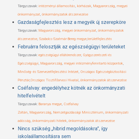
Tárgyszavak:
intézményi államosítás
,
kórházak
,
Magyarország
,
megyei
önkormányzat
,
önkormányzatok átszervezése
Gazdaságfejlesztés lesz a megyék új szerepköre
Tárgyszavak:
Magyarország
,
megyei önkormányzat
,
önkormányzatok
átszervezése
,
Szabolcs-Szatmár-Bereg megye
,
területfejlesztés
Februárra felosztják az egészségügyi területeket
Tárgyszavak:
egészségügyi ellátórendszer
,
Gyógyszerészeti és
Egészségügyi
,
Magyarország
,
megyei intézményfenntartó központok
,
Minőség- és Szervezetfejlesztési Intézet
,
Országos Egészségbiztosítási
Pénztár
,
Országos Tisztifőorvosi Hivatal
,
önkormányzatok átszervezése
Cséfalvay: engedélyhez kötnék az önkormányzati
hitelfelvételt
Tárgyszavak:
Baranya megye
,
Cséfalvay
Zoltán
,
Magyarország
,
Nemzetgazdasági Minisztérium
,
önkormányzati
adósság
,
önkormányzati hitelek
,
önkormányzatok átszervezése
Nincs szükség „hibrid megoldásokra”, így
iskolaállamosításra sem