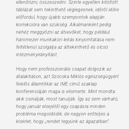
ellenőrizni, összeszedni. Szinte egyetlen kitöltött
táblázat sem tekinthető véglegesnek, időről időre
előfordul, hogy újabb szempontok alapján
korrekcióra van szükség. Alkalmanként pedig
nehéz meggyőzni az átvevőket, hogy például
háromezer munkaköri leírás kinyomtatása nem
feltétlenül szolgálja az áttekinthető és olcsó
intézményirányítást.
Hogy nem professzionális csapat dolgozik az
átalakításon, azt Szócska Miklós egészségügyért
felelős államtitkár az IME című szaklap
konferenciáján maga is elismerte. Mint mondta:
akik csinálják, most tanulják. Így az sem várható,
hogy január elsejétől egy csapásra minden
probléma megoldódik, de nagyon erőteljes a
kísérlet, hogy „rendet tegyünk az ágazatban”.