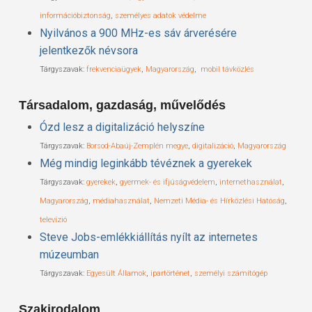
információbiztonság
,
személyes adatok védelme
Nyilvános a 900 MHz-es sáv árverésére
jelentkezők névsora
Tárgyszavak:
frekvenciaügyek
,
Magyarország
,
mobil távközlés
Társadalom, gazdaság, művelődés
Ózd lesz a digitalizáció helyszíne
Tárgyszavak:
Borsod-Abaúj-Zemplén megye
,
digitalizáció
,
Magyarország
Még mindig leginkább tévéznek a gyerekek
Tárgyszavak:
gyerekek
,
gyermek- és ifjúságvédelem
,
internethasználat
,
Magyarország
,
médiahasználat
,
Nemzeti Média- és Hírközlési Hatóság
,
televízió
Steve Jobs-emlékkiállítás nyílt az internetes
múzeumban
Tárgyszavak:
Egyesült Államok
,
ipartörténet
,
személyi számítógép
Szakirodalom