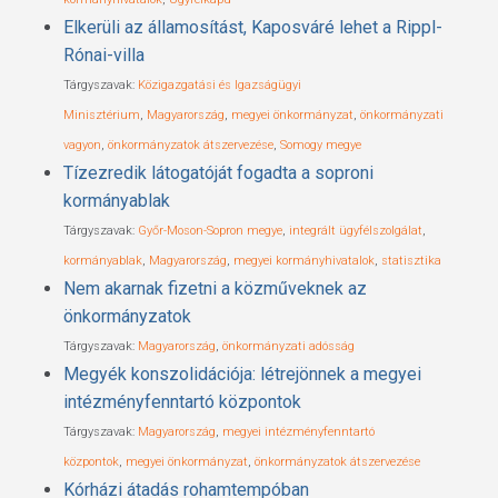
Elkerüli az államosítást, Kaposváré lehet a Rippl-
Rónai-villa
Tárgyszavak:
Közigazgatási és Igazságügyi
Minisztérium
,
Magyarország
,
megyei önkormányzat
,
önkormányzati
vagyon
,
önkormányzatok átszervezése
,
Somogy megye
Tízezredik látogatóját fogadta a soproni
kormányablak
Tárgyszavak:
Győr-Moson-Sopron megye
,
integrált ügyfélszolgálat
,
kormányablak
,
Magyarország
,
megyei kormányhivatalok
,
statisztika
Nem akarnak fizetni a közműveknek az
önkormányzatok
Tárgyszavak:
Magyarország
,
önkormányzati adósság
Megyék konszolidációja: létrejönnek a megyei
intézményfenntartó központok
Tárgyszavak:
Magyarország
,
megyei intézményfenntartó
központok
,
megyei önkormányzat
,
önkormányzatok átszervezése
Kórházi átadás rohamtempóban