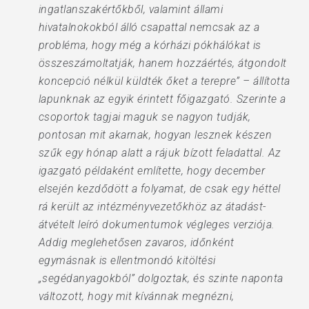
ingatlanszakértőkből, valamint állami
hivatalnokokból álló csapattal nemcsak az a
probléma, hogy még a kórházi pókhálókat is
összeszámoltatják, hanem hozzáértés, átgondolt
koncepció nélkül küldték őket a terepre” – állította
lapunknak az egyik érintett főigazgató. Szerinte a
csoportok tagjai maguk se nagyon tudják,
pontosan mit akarnak, hogyan lesznek készen
szűk egy hónap alatt a rájuk bízott feladattal. Az
igazgató példaként említette, hogy december
elsején kezdődött a folyamat, de csak egy héttel
rá került az intézményvezetőkhöz az átadást-
átvételt leíró dokumentumok végleges verziója.
Addig meglehetősen zavaros, időnként
egymásnak is ellentmondó kitöltési
„segédanyagokból” dolgoztak, és szinte naponta
változott, hogy mit kívánnak megnézni,