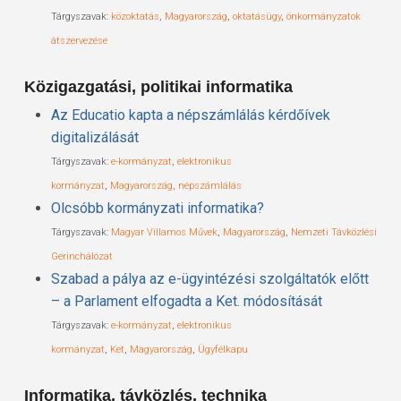
Tárgyszavak:
közoktatás
,
Magyarország
,
oktatásügy
,
önkormányzatok
átszervezése
Közigazgatási, politikai informatika
Az Educatio kapta a népszámlálás kérdőívek
digitalizálását
Tárgyszavak:
e-kormányzat
,
elektronikus
kormányzat
,
Magyarország
,
népszámlálás
Olcsóbb kormányzati informatika?
Tárgyszavak:
Magyar Villamos Művek
,
Magyarország
,
Nemzeti Távközlési
Gerinchálózat
Szabad a pálya az e-ügyintézési szolgáltatók előtt
– a Parlament elfogadta a Ket. módosítását
Tárgyszavak:
e-kormányzat
,
elektronikus
kormányzat
,
Ket
,
Magyarország
,
Ügyfélkapu
Informatika, távközlés, technika