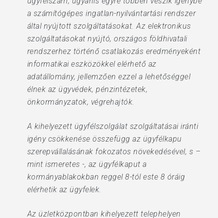
ügyfélszám, ugyanis egyre többen veszik igénybe
a számítógépes ingatlan-nyilvántartási rendszer
által nyújtott szolgáltatásokat. Az elektronikus
szolgáltatásokat nyújtó, országos földhivatali
rendszerhez történő csatlakozás eredményeként
informatikai eszközökkel elérhető az
adatállomány, jellemzően ezzel a lehetőséggel
élnek az ügyvédek, pénzintézetek,
önkormányzatok, végrehajtók.
A kihelyezett ügyfélszolgálat szolgáltatásai iránti
igény csökkenése összefügg az ügyfélkapu
szerepvállalásának fokozatos növekedésével, s –
mint ismeretes -, az ügyfélkaput a
kormányablakokban reggel 8-tól este 8 óráig
elérhetik az ügyfelek.
Az üzletközpontban kihelyezett telephelyen