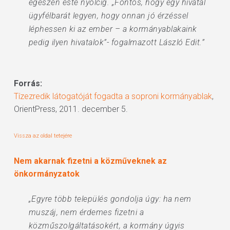
egészen este nyolcig. „Fontos, hogy egy hivatal
ügyfélbarát legyen, hogy onnan jó érzéssel
léphessen ki az ember – a kormányablakaink
pedig ilyen hivatalok”- fogalmazott László Edit.”
Forrás:
Tízezredik látogatóját fogadta a soproni kormányablak
,
OrientPress, 2011. december 5.
Vissza az oldal tetejére
Nem akarnak fizetni a közműveknek az
önkormányzatok
„Egyre több település gondolja úgy: ha nem
muszáj, nem érdemes fizetni a
közműszolgáltatásokért, a kormány úgyis