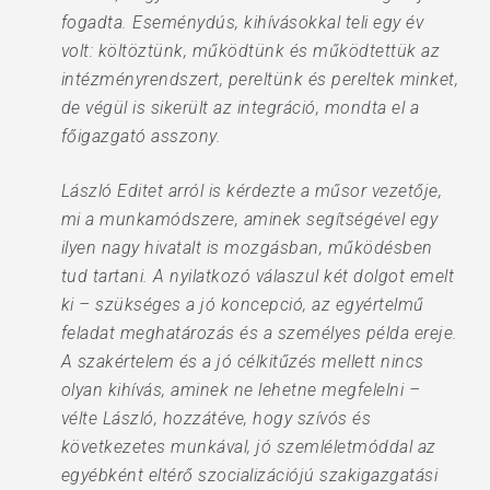
fogadta. Eseménydús, kihívásokkal teli egy év
volt: költöztünk, működtünk és működtettük az
intézményrendszert, pereltünk és pereltek minket,
de végül is sikerült az integráció, mondta el a
főigazgató asszony.
László Editet arról is kérdezte a műsor vezetője,
mi a munkamódszere, aminek segítségével egy
ilyen nagy hivatalt is mozgásban, működésben
tud tartani. A nyilatkozó válaszul két dolgot emelt
ki – szükséges a jó koncepció, az egyértelmű
feladat meghatározás és a személyes példa ereje.
A szakértelem és a jó célkitűzés mellett nincs
olyan kihívás, aminek ne lehetne megfelelni –
vélte László, hozzátéve, hogy szívós és
következetes munkával, jó szemléletmóddal az
egyébként eltérő szocializációjú szakigazgatási