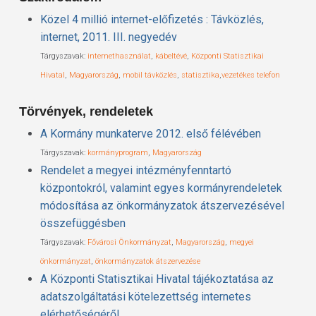
Közel 4 millió internet-előfizetés : Távközlés,
internet, 2011. III. negyedév
Tárgyszavak:
internethasználat
,
kábeltévé
,
Központi Statisztikai
Hivatal
,
Magyarország
,
mobil távközlés
,
statisztika
,
vezetékes telefon
Törvények, rendeletek
A Kormány munkaterve 2012. első félévében
Tárgyszavak:
kormányprogram
,
Magyarország
Rendelet a megyei intézményfenntartó
központokról, valamint egyes kormányrendeletek
módosítása az önkormányzatok átszervezésével
összefüggésben
Tárgyszavak:
Fővárosi Önkormányzat
,
Magyarország
,
megyei
önkormányzat
,
önkormányzatok átszervezése
A Központi Statisztikai Hivatal tájékoztatása az
adatszolgáltatási kötelezettség internetes
elérhetőségéről