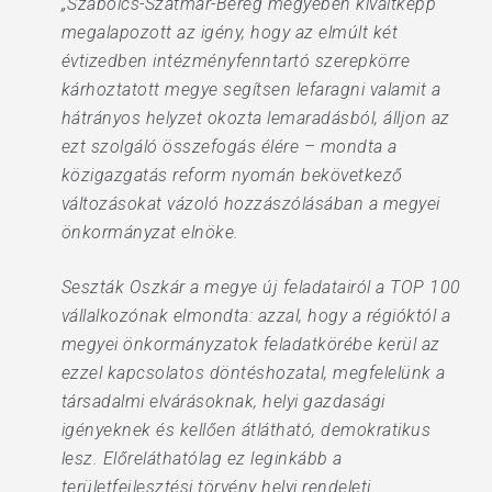
„Szabolcs-Szatmár-Bereg megyében kiváltképp
megalapozott az igény, hogy az elmúlt két
évtizedben intézményfenntartó szerepkörre
kárhoztatott megye segítsen lefaragni valamit a
hátrányos helyzet okozta lemaradásból, álljon az
ezt szolgáló összefogás élére – mondta a
közigazgatás reform nyomán bekövetkező
változásokat vázoló hozzászólásában a megyei
önkormányzat elnöke.
Seszták Oszkár a megye új feladatairól a TOP 100
vállalkozónak elmondta: azzal, hogy a régióktól a
megyei önkormányzatok feladatkörébe kerül az
ezzel kapcsolatos döntéshozatal, megfelelünk a
társadalmi elvárásoknak, helyi gazdasági
igényeknek és kellően átlátható, demokratikus
lesz. Előreláthatólag ez leginkább a
területfejlesztési törvény helyi rendeleti