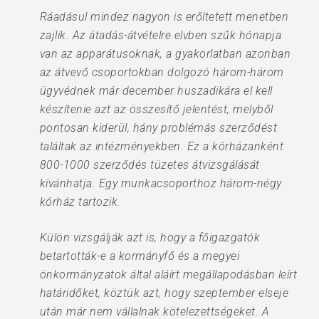
Ráadásul mindez nagyon is erőltetett menetben
zajlik. Az átadás-átvételre elvben szűk hónapja
van az apparátusoknak, a gyakorlatban azonban
az átvevő csoportokban dolgozó három-három
ügyvédnek már december huszadikára el kell
készítenie azt az összesítő jelentést, melyből
pontosan kiderül, hány problémás szerződést
találtak az intézményekben. Ez a kórházanként
800-1000 szerződés tüzetes átvizsgálását
kívánhatja. Egy munkacsoporthoz három-négy
kórház tartozik.
Külön vizsgálják azt is, hogy a főigazgatók
betartották-e a kormányfő és a megyei
önkormányzatok által aláírt megállapodásban leírt
határidőket, köztük azt, hogy szeptember elseje
után már nem vállalnak kötelezettségeket. A