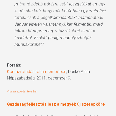
„mind rövidebb pórázra vett” igazgatókat amúgy
is gúzsba köti, hogy már korábban egyértelművé
tették, csak a „legalkalmasabbak” maradhatnak.
Január elsején valamennyiüket felmentik, majd
három hónapra meg is bízzák őket ismét a
feladattal. Ezalatt pedig megpályázhatják
munkakörüket.”
Forrás:
Kórházi átadás rohamtempóban
, Dankó Anna,
Népszabadság, 2011. december 9.
Vissza az oldal tetejére
Gazdaságfejlesztés lesz a megyék új szerepköre