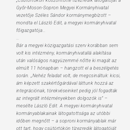
„Csütörtökön köszöntötte tízezredik látogatóját a
Győr-Moson-Sopron Megyei Kormányhivatal
vezetője Széles Sándor kormánymegbízott –
mondta el László Edit, a megyei kormányhivatal
főigazgatója…
…
Bár a megyei közigazgatási szerv korábban sem
volt kis intézmény, kormányhivatallá alakítása
után valóságos nagyüzemmé nőtte ki magát az
elmúlt 11 hónapban – hangzott el a beszélgetés
során. „Nehéz feladat volt, de megcsináltuk: kicsi,
ám képzett szakértőgárdával láttunk hozzá az
integrációnak, törekvéseinket pedig jól fogadták
az integrált intézményekben dolgozók is” –
mesélte László Edit. A megyei kormányhivatal
kormányablakainak látogatottsága az utóbbi
időben megnőtt – a soproni kormányablak már
ott tart, hogy csütörtökön tízezredik látogatóját