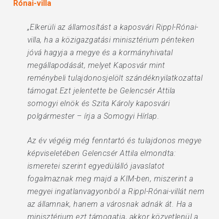
Rónai-villa
„Elkerüli az államosítást a kaposvári Rippl-Rónai-
villa, ha a közigazgatási minisztérium pénteken
jóvá hagyja a megye és a kormányhivatal
megállapodását, melyet Kaposvár mint
reménybeli tulajdonosjelölt szándéknyilatkozattal
támogat.Ezt jelentette be Gelencsér Attila
somogyi elnök és Szita Károly kaposvári
polgármester – írja a Somogyi Hírlap.
Az év végéig még fenntartó és tulajdonos megye
képviseletében Gelencsér Attila elmondta:
ismeretei szerint egyedülálló javaslatot
fogalmaznak meg majd a KIM-ben, miszerint a
megyei ingatlanvagyonból a Rippl-Rónai-villát nem
az államnak, hanem a városnak adnák át. Ha a
minisztérium ezt támogatja, akkor közvetlenül a