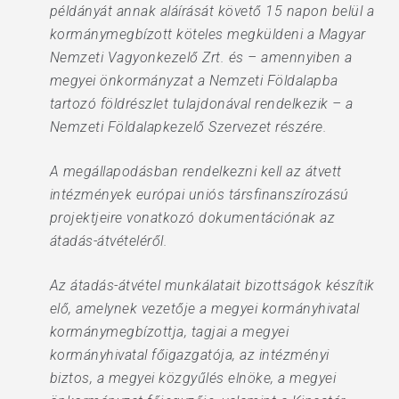
példányát annak aláírását követő 15 napon belül a
kormánymegbízott köteles megküldeni a Magyar
Nemzeti Vagyonkezelő Zrt. és – amennyiben a
megyei önkormányzat a Nemzeti Földalapba
tartozó földrészlet tulajdonával rendelkezik – a
Nemzeti Földalapkezelő Szervezet részére.
A megállapodásban rendelkezni kell az átvett
intézmények európai uniós társfinanszírozású
projektjeire vonatkozó dokumentációnak az
átadás-átvételéről.
Az átadás-átvétel munkálatait bizottságok készítik
elő, amelynek vezetője a megyei kormányhivatal
kormánymegbízottja, tagjai a megyei
kormányhivatal főigazgatója, az intézményi
biztos, a megyei közgyűlés elnöke, a megyei