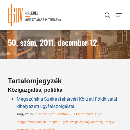
Skip
to
Menu
search
main
Close
content
Menu
50. szám, 2011. december 12.
Tartalomjegyzék
Közigazgatás, politika
Megszűnik a Székesfehérvári Körzeti Földhivatal
kihelyezett ügyfélszolgálata
Tárgyszavak:
e-kormányzat
,
elektronikus kormányzat
,
Fejér
megye
,
földhivatalok
,
integrált ügyfélszolgálat
,
Magyarország
,
megyei
kormányhivatalok
,
Ügyfélkapu