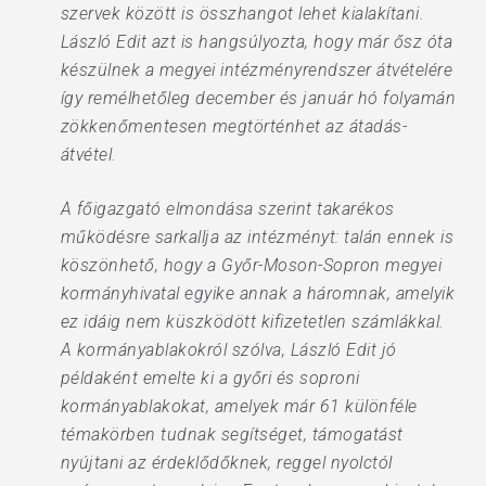
szervek között is összhangot lehet kialakítani.
László Edit azt is hangsúlyozta, hogy már ősz óta
készülnek a megyei intézményrendszer átvételére
így remélhetőleg december és január hó folyamán
zökkenőmentesen megtörténhet az átadás-
átvétel.
A főigazgató elmondása szerint takarékos
működésre sarkallja az intézményt: talán ennek is
köszönhető, hogy a Győr-Moson-Sopron megyei
kormányhivatal egyike annak a háromnak, amelyik
ez idáig nem küszködött kifizetetlen számlákkal.
A kormányablakokról szólva, László Edit jó
példaként emelte ki a győri és soproni
kormányablakokat, amelyek már 61 különféle
témakörben tudnak segítséget, támogatást
nyújtani az érdeklődőknek, reggel nyolctól