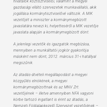
hivatalok köztisztviselői, valamint a megyei
gazdasági ellátó szervezetek munkavállalói, akik
jogállása kormánytisztviselővé változik. A MIK
vezetőjét a miniszter a kormánymegbízott
javaslatára nevezi ki, helyetteséről a MIK vezetője
javaslata alapján a kormánymegbízott dönt.
A jelenlegi vezetők és igazgatók megbízása,
mennyiben a munkáltatói jogkör gyakorlója
másként nem dönt, 2012. március 31-i hatállyal
megszűnik.
Az átadás-átvételi megállapodást a megyei
közgyűlés elnökének, a megyei
kormánymegbízottnak és az MNV Zrt.
vezetőjének – illetve amennyiben NFA vagyoni
körbe tartozó ingatlant is érint az átadás, a
Nemzeti Földalapkezelő Szervezet vezetőjének –