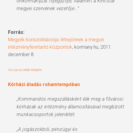
önkormányzat főjegyzője, valamint a Kincstár
megyei szervének vezetője…”
Forrás:
Megyék konszolidációja: létrejönnek a megyei
intézményfenntartó központok
, kormany.hu, 2011.
december 8.
Vissza az oldal tetejére
Kórházi átadás rohamtempóban
„Kommandós megszállásként élik meg a fővárosi
kórházak az intézmény államosításával megbízott
munkacsoportok jelenlétét.
„A jogászokból, pénzügyi és