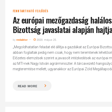
FENNTARTHATÓ FEJLŐDÉS
Az európai mezőgazdaság halálos í
Bizottság javaslatai alapján hajt
by
redaktor
2020. május 25.
„Megoldhatatlan feladat elé állítja a gazdákat az Európai Bizotts
abban foglaltak pedig nem csak, hogy nem teremtenek lehetősé
Előzetes elemzések szerint a javasolt intézkedések az európa
az MTI-nek Nagy István agrárminiszter. A tárcavezető hangsúlyoz
megteremtése mellett, ugyanakkor az Európai Zöld Megállapodás
READ MORE