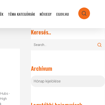
ÉK
TÉMA KATEGÓRIÁK
NÉVJEGY
EGOV.HU
search
Keresés..
Archívum
Archívum
 Hubs -
 High
Legutóbbi bejegyzések
k