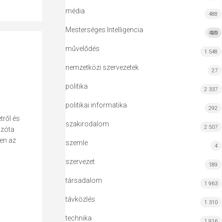
média
488
Mesterséges Intelligencia
420
MI
művelődés
1 548
nemzetközi szervezetek
27
politika
2 337
politikai informatika
292
tről és
szakirodalom
2 507
azóta
ően az
szemle
4
szervezet
189
társadalom
1 963
távközlés
1 310
technika
1 916