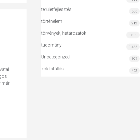
területfejlesztés
556
történelem
212
törvények, határozatok
1 805
tudomány
1 453
Uncategorized
197
zöld átállás
vatal
402
ágos
r már