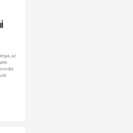
i
tégia, az
etik.
 mondta
ezet