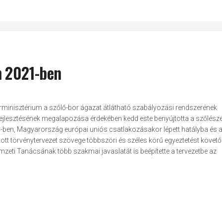
n 2021-ben
rminisztérium a szőlő-bor ágazat átlátható szabályozási rendszerének
fejlesztésének megalapozása érdekében kedd este benyújtotta a szőlésze
04-ben, Magyarország európai uniós csatlakozásakor lépett hatályba és 
tott törvénytervezet szövege többszöri és széles körű egyeztetést követ
zeti Tanácsának több szakmai javaslatát is beépítette a tervezetbe az