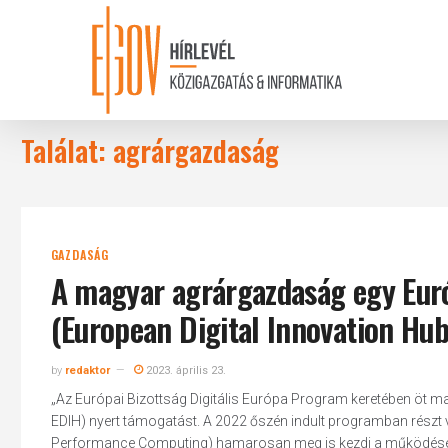
Skip
to
main
content
Találat: agrárgazdaság
GAZDASÁG
A magyar agrárgazdaság egy Euró
(European Digital Innovation Hu
by
redaktor
2023. április 23.
„Az Európai Bizottság Digitális Európa Program keretében öt ma
EDIH) nyert támogatást. A 2022 őszén indult programban részt ve
Performance Computing) hamarosan meg is kezdi a működését. A