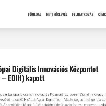
FŐOLDAL
HETI HÍRLEVÉL
FELIRATKOZÁS
CÍMK
pai Digitális Innovációs Központot
b – EDIH) kapott
gyar Európai Digitális Innovációs Központ (European Digital Innovation
vő öt hazai EDIH (Adat, Agrár, DigitalTech, Mesterséges Intelligencia és
z projektindító sajtótájékoztatón kiderült az is, hogy a magyar gazdá