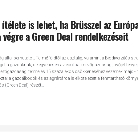
télete is lehet, ha Brüsszel az Európa
ja végre a Green Deal rendelkezéseit
ág által bemutatott Termőföldtől az asztalig, valamint a Biodiverzitás stra
get a gazdáknak, de egyenesen az európai mezőgazdaság jövőjét fenyeg
i mezőgazdasági termelés 15 százalékos csökkenéséhez vezetnek majd -
ta: a gazdálkodók és az agrártárca is elkötelezett a fenntartható körny
 (Green Deal) részét...