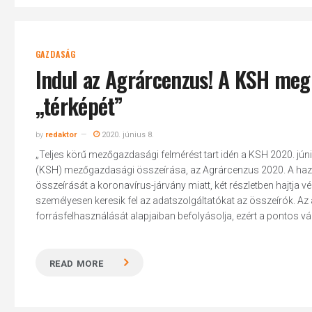
GAZDASÁG
Indul az Agrárcenzus! A KSH megr
„térképét”
by
redaktor
2020. június 8.
„Teljes körű mezőgazdasági felmérést tart idén a KSH 2020. júniu
(KSH) mezőgazdasági összeírása, az Agrárcenzus 2020. A hazai
összeírását a koronavírus-járvány miatt, két részletben hajtja v
személyesen keresik fel az adatszolgáltatókat az összeírók. Az
forrásfelhasználását alapjaiban befolyásolja, ezért a pontos 
READ MORE