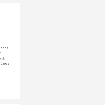
ögé az
n
pot,
tűzése