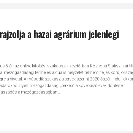
ajzolja a hazai agrárium jelenlegi
s 5-én az online kitöltési szakasszal kezdődik a Központi Statisztikai Hi
 mezőgazdasági termelés aktuális helyzetét felmérő, teljes körű, orsz
égre a hivatal. A második szakasz a tervek szerint 2020 őszén indul, ekko
 adatokból nyert mezőgazdasági „térkép” a következő évek döntéseit,
válaszadás a mezőgazdaságban...