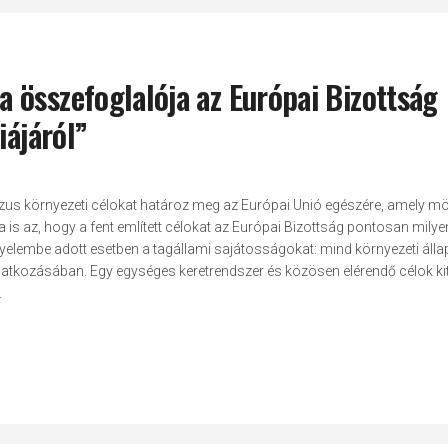
 összefoglalója az Európai Bizottság
iájáról”
ózus környezeti célokat határoz meg az Európai Unió egészére, amely m
ra is az, hogy a fent említett célokat az Európai Bizottság pontosan milye
igyelembe adott esetben a tagállami sajátosságokat: mind környezeti álla
atkozásában. Egy egységes keretrendszer és közösen elérendő célok ki
.