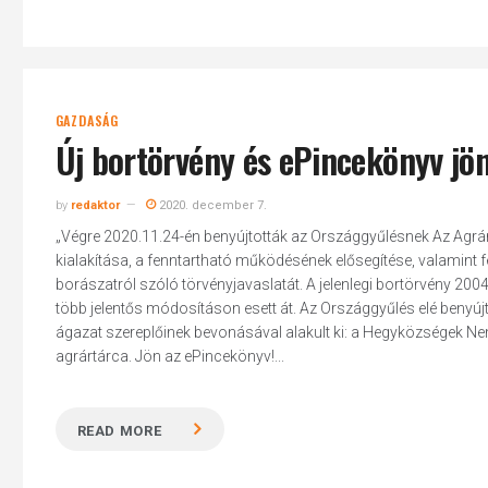
GAZDASÁG
Új bortörvény és ePincekönyv jö
by
redaktor
2020. december 7.
„Végre 2020.11.24-én benyújtották az Országgyűlésnek Az Agrá
kialakítása, a fenntartható működésének elősegítése, valamint 
borászatról szóló törvényjavaslatát. A jelenlegi bortörvény 20
több jelentős módosításon esett át. Az Országgyűlés elé benyúj
ágazat szereplőinek bevonásával alakult ki: a Hegyközségek Nem
agrártárca. Jön az ePincekönyv!...
READ MORE