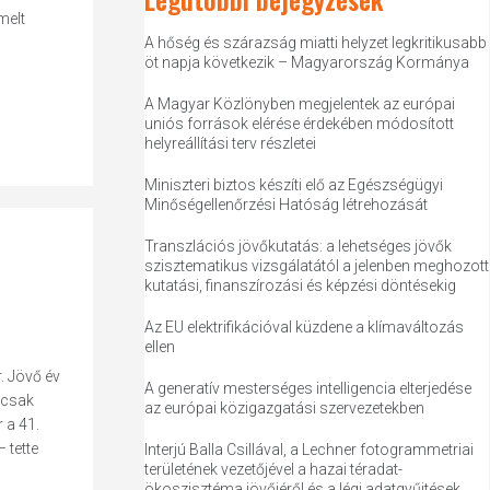
melt
A hőség és szárazság miatti helyzet legkritikusabb
öt napja következik – Magyarország Kormánya
A Magyar Közlönyben megjelentek az európai
uniós források elérése érdekében módosított
helyreállítási terv részletei
Miniszteri biztos készíti elő az Egészségügyi
Minőségellenőrzési Hatóság létrehozását
Transzlációs jövőkutatás: a lehetséges jövők
szisztematikus vizsgálatától a jelenben meghozott
kutatási, finanszírozási és képzési döntésekig
Az EU elektrifikációval küzdene a klímaváltozás
ellen
r. Jövő év
A generatív mesterséges intelligencia elterjedése
 csak
az európai közigazgatási szervezetekben
 a 41.
 tette
Interjú Balla Csillával, a Lechner fotogrammetriai
területének vezetőjével a hazai téradat-
ökoszisztéma jövőjéről és a légi adatgyűjtések