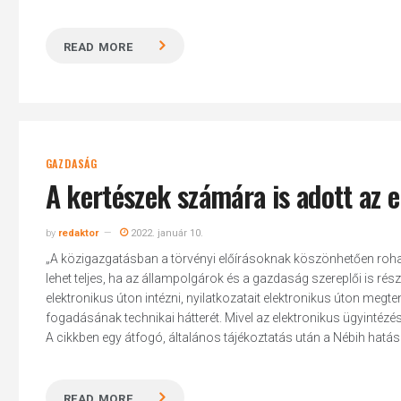
READ MORE
GAZDASÁG
A kertészek számára is adott az 
by
redaktor
2022. január 10.
„A közigazgatásban a törvényi előírásoknak köszönhetően roh
lehet teljes, ha az állampolgárok és a gazdaság szereplői is rész
elektronikus úton intézni, nyilatkozatait elektronikus úton megtenn
fogadásának technikai hátterét. Mivel az elektronikus ügyintézé
A cikkben egy átfogó, általános tájékoztatás után a Nébih hatás
READ MORE