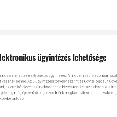
elektronikus ügyintézés lehetősége
amosan terjed az elektronikus ügyintézés. A modernizáció azonban csa
t vesznek benne. Az E-ügyintézési törvény szerint az ügyfél jogosult ügye
i, az erre kötelezett szerveknek pedig biztosítani kell az elektronikus ira
s jelenleg még újszerű dolog, szeretnénk megkönnyíteni a benne való eli
körébe tartozó...