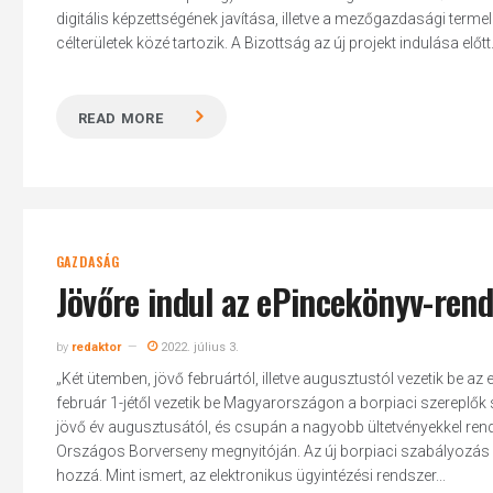
digitális képzettségének javítása, illetve a mezőgazdasági termelé
célterületek közé tartozik. A Bizottság az új projekt indulása előtt.
READ MORE
GAZDASÁG
Jövőre indul az ePincekönyv-rend
by
redaktor
2022. július 3.
„Két ütemben, jövő februártól, illetve augusztustól vezetik be az
február 1-jétől vezetik be Magyarországon a borpiaci szereplő
jövő év augusztusától, és csupán a nagyobb ültetvényekkel rende
Hit enter to search or ESC to close
Országos Borverseny megnyitóján. Az új borpiaci szabályozás és
hozzá. Mint ismert, az elektronikus ügyintézési rendszer...