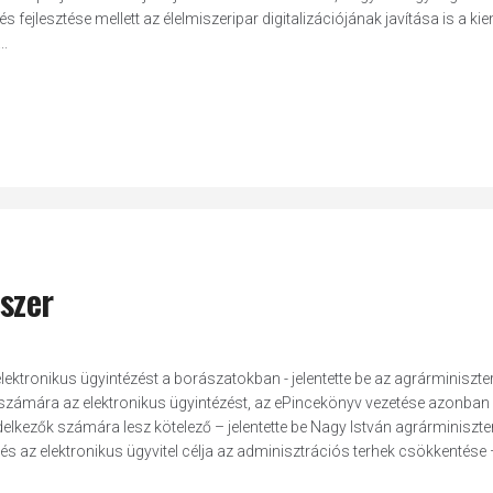
s fejlesztése mellett az élelmiszeripar digitalizációjának javítása is a kie
..
szer
 elektronikus ügyintézést a borászatokban - jelentette be az agrárminiszte
k számára az elektronikus ügyintézést, az ePincekönyv vezetése azonban
lkezők számára lesz kötelező – jelentette be Nagy István agrárminiszter
 az elektronikus ügyvitel célja az adminisztrációs terhek csökkentése –