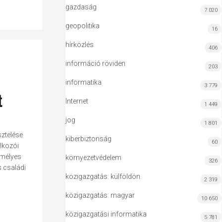
gazdaság
7 020
geopolitika
16
hírközlés
406
információ röviden
203
informatika
3 779
t
Internet
1 449
jog
1 801
sztelése
kiberbiztonság
60
lkozói
emélyes
környezetvédelem
326
s családi
közigazgatás: külföldön
2 319
közigazgatás: magyar
10 650
közigazgatási informatika
5 781