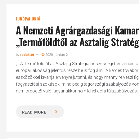
EURÓPAI UNIÓ
A Nemzeti Agrárgazdasági Kamara
„Termőföldtől az Asztalig Stratég
by
redaktor
2020. június 2.
„...A Termőföldtől az Asztalig Stratégia összességében ambici
európai lakosság jelentős része be is fog állni. A kérdés tovább
eszközökkel kívánja érvényre juttatni, és hogy mennyire veszi f
fogyasztási szokások, mind pedig tagországi szabályozás von
nem ördögtől való, ugyanakkor nem lehet cél a túlszabályozás..
READ MORE