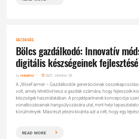
GAZDASÁG
Bölcs gazdálkodó: Innovatív mód
digitális készségeinek fejlesztés
by
redaktor
2021. október 25.
A „WiseFarmer – Gazdálkodók generációinak összekapcsolása a d
volt, amely lehetővé teszi a gazdák számára, hogy fejlesszék ko
készségek használatában. A projektpartnerek koncepciója szeri
vonatkozásainak hangsúlyozására utal, mint helyi tapasztalatok,
körülmények. Másrészt jelezni kívánta azt a célt, hogy egy lépésse
READ MORE