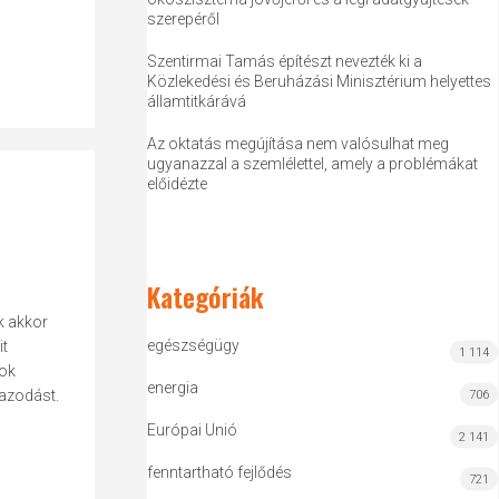
szerepéről
Szentirmai Tamás építészt nevezték ki a
Közlekedési és Beruházási Minisztérium helyettes
államtitkárává
Az oktatás megújítása nem valósulhat meg
ugyanazzal a szemlélettel, amely a problémákat
előidézte
Kategóriák
k akkor
egészségügy
it
1 114
tok
energia
gazodást.
706
Európai Unió
2 141
fenntartható fejlődés
721