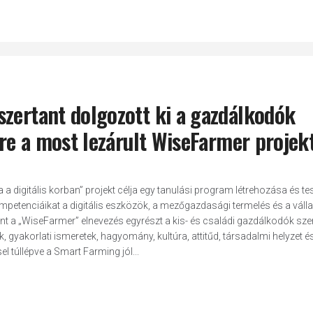
szertant dolgozott ki a gazdálkodók
ére a most lezárult WiseFarmer projek
igitális korban” projekt célja egy tanulási program létrehozása és te
mpetenciáikat a digitális eszközök, a mezőgazdasági termelés és a válla
nt a „WiseFarmer” elnevezés egyrészt a kis- és családi gazdálkodók sz
 gyakorlati ismeretek, hagyomány, kultúra, attitűd, társadalmi helyzet é
l túllépve a Smart Farming jól...