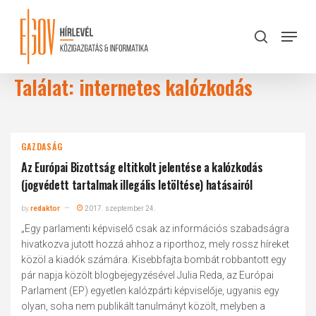
Skip
to
Menu
search
main
Close
content
Menu
Találat: internetes kalózkodás
GAZDASÁG
Az Európai Bizottság eltitkolt jelentése a kalózkodás
(jogvédett tartalmak illegális letöltése) hatásairól
by
redaktor
2017. szeptember 24.
„Egy parlamenti képviselő csak az információs szabadságra
hivatkozva jutott hozzá ahhoz a riporthoz, mely rossz híreket
közöl a kiadók számára. Kisebbfajta bombát robbantott egy
pár napja közölt blogbejegyzésével Julia Reda, az Európai
Parlament (EP) egyetlen kalózpárti képviselője, ugyanis egy
olyan, soha nem publikált tanulmányt közölt, melyben a