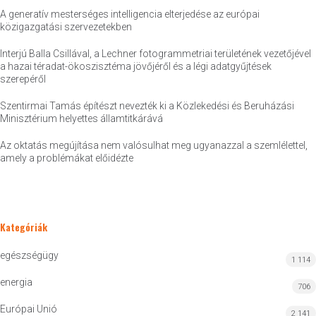
A generatív mesterséges intelligencia elterjedése az európai
közigazgatási szervezetekben
Interjú Balla Csillával, a Lechner fotogrammetriai területének vezetőjével
a hazai téradat-ökoszisztéma jövőjéről és a légi adatgyűjtések
szerepéről
Szentirmai Tamás építészt nevezték ki a Közlekedési és Beruházási
Minisztérium helyettes államtitkárává
Az oktatás megújítása nem valósulhat meg ugyanazzal a szemlélettel,
amely a problémákat előidézte
Kategóriák
egészségügy
1 114
energia
706
Európai Unió
2 141