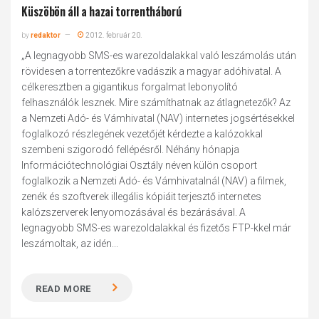
Küszöbön áll a hazai torrentháború
by
redaktor
2012. február 20.
„A legnagyobb SMS-es warezoldalakkal való leszámolás után
rövidesen a torrentezőkre vadászik a magyar adóhivatal. A
célkeresztben a gigantikus forgalmat lebonyolító
felhasználók lesznek. Mire számíthatnak az átlagnetezők? Az
a Nemzeti Adó- és Vámhivatal (NAV) internetes jogsértésekkel
foglalkozó részlegének vezetőjét kérdezte a kalózokkal
szembeni szigorodó fellépésről. Néhány hónapja
Információtechnológiai Osztály néven külön csoport
foglalkozik a Nemzeti Adó- és Vámhivatalnál (NAV) a filmek,
zenék és szoftverek illegális kópiáit terjesztő internetes
kalózszerverek lenyomozásával és bezárásával. A
legnagyobb SMS-es warezoldalakkal és fizetős FTP-kkel már
leszámoltak, az idén...
READ MORE