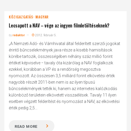
KÖZIGAZGATÁS: MAGYAR
Lecsapott a NAV – vége az ingyen filmletöltéseknek?
by
redaktor
2012. február 5.
„A Nemzeti Adó- és Vámhivatal által felderített szerzői jogokat
érintő bűncselekmények java része a kisebb hamisítások
körébe tartozik, összességében néhány száz millió forint
értéket képviselve − tavaly óta kizárólag a NAV foglalkozik
ezekkel, korábban a VP és a rendőrség megosztva
nyomozott. Az összesen 3,5 milliárd forint elkövetési érték
nagyobb részét 2011-ben nem is az ilyen típusú
bűncselekmények tették ki, hanem az internetes kalózkodás
különböző területein elkövetett visszaélések. Tavaly 11 ilyen
esetben végzett felderítést és nyomozást a NAV, az elkövetési
érték pedig 2,5...
READ MORE