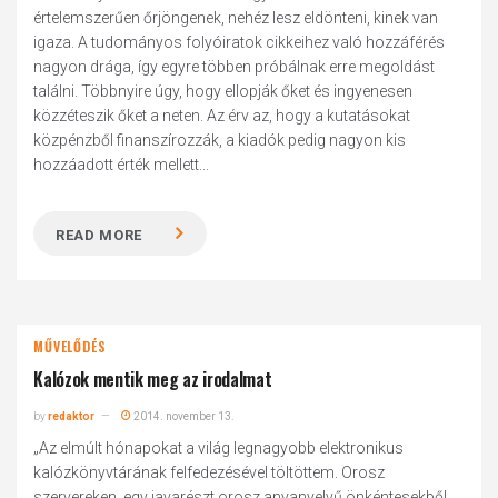
értelemszerűen őrjöngenek, nehéz lesz eldönteni, kinek van
igaza. A tudományos folyóiratok cikkeihez való hozzáférés
nagyon drága, így egyre többen próbálnak erre megoldást
találni. Többnyire úgy, hogy ellopják őket és ingyenesen
közzéteszik őket a neten. Az érv az, hogy a kutatásokat
közpénzből finanszírozzák, a kiadók pedig nagyon kis
hozzáadott érték mellett...
READ MORE
MŰVELŐDÉS
Kalózok mentik meg az irodalmat
by
redaktor
2014. november 13.
„Az elmúlt hónapokat a világ legnagyobb elektronikus
kalózkönyvtárának felfedezésével töltöttem. Orosz
szervereken, egy javarészt orosz anyanyelvű önkéntesekből