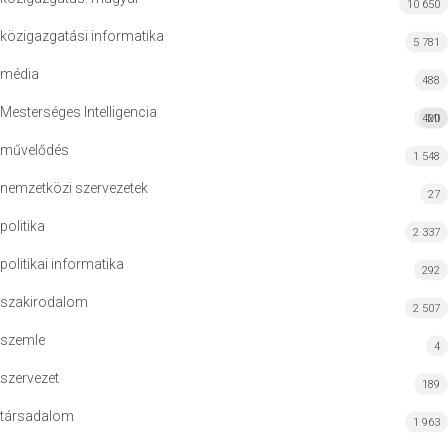
10 650
közigazgatási informatika
5 781
média
488
Mesterséges Intelligencia
420
MI
művelődés
1 548
nemzetközi szervezetek
27
politika
2 337
politikai informatika
292
szakirodalom
2 507
szemle
4
szervezet
189
társadalom
1 963