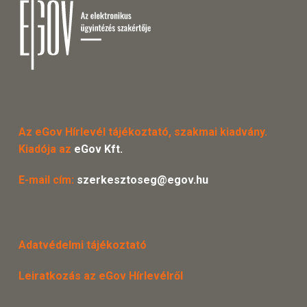
Az eGov Hírlevél tájékoztató, szakmai kiadvány.
Kiadója az
eGov Kft.
E-mail cím:
szerkesztoseg@egov.hu
Adatvédelmi tájékoztató
Leiratkozás az eGov Hírlevélről