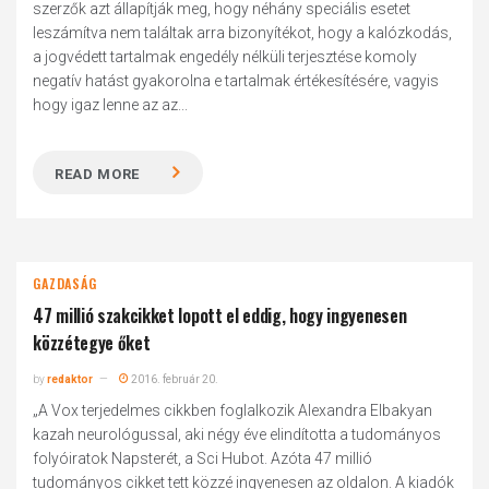
szerzők azt állapítják meg, hogy néhány speciális esetet
leszámítva nem találtak arra bizonyítékot, hogy a kalózkodás,
a jogvédett tartalmak engedély nélküli terjesztése komoly
negatív hatást gyakorolna e tartalmak értékesítésére, vagyis
hogy igaz lenne az az...
READ MORE
GAZDASÁG
47 millió szakcikket lopott el eddig, hogy ingyenesen
közzétegye őket
by
redaktor
2016. február 20.
„A Vox terjedelmes cikkben foglalkozik Alexandra Elbakyan
kazah neurológussal, aki négy éve elindította a tudományos
folyóiratok Napsterét, a Sci Hubot. Azóta 47 millió
tudományos cikket tett közzé ingyenesen az oldalon. A kiadók