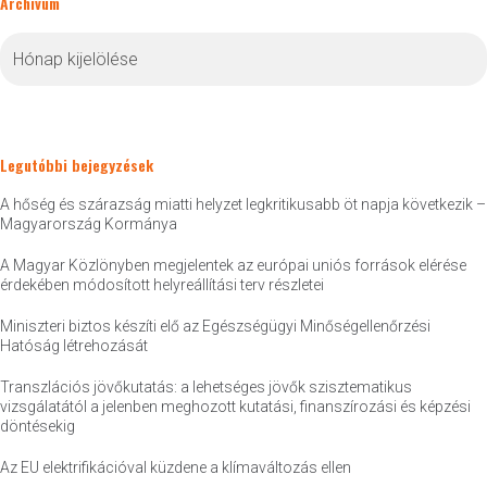
Archívum
Archívum
Legutóbbi bejegyzések
A hőség és szárazság miatti helyzet legkritikusabb öt napja következik –
Magyarország Kormánya
A Magyar Közlönyben megjelentek az európai uniós források elérése
érdekében módosított helyreállítási terv részletei
Miniszteri biztos készíti elő az Egészségügyi Minőségellenőrzési
Hatóság létrehozását
Transzlációs jövőkutatás: a lehetséges jövők szisztematikus
vizsgálatától a jelenben meghozott kutatási, finanszírozási és képzési
döntésekig
Az EU elektrifikációval küzdene a klímaváltozás ellen