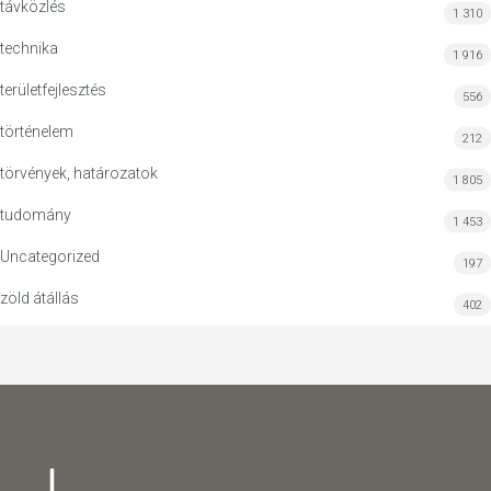
távközlés
1 310
technika
1 916
területfejlesztés
556
történelem
212
törvények, határozatok
1 805
tudomány
1 453
Uncategorized
197
zöld átállás
402