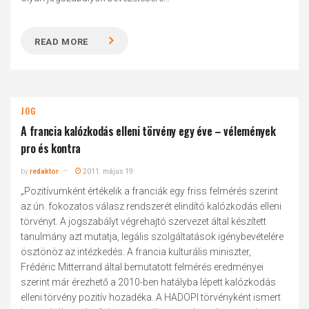
READ MORE
JOG
A francia kalózkodás elleni törvény egy éve – vélemények
pro és kontra
by
redaktor
2011. május 19.
„Pozitívumként értékelik a franciák egy friss felmérés szerint
az ún. fokozatos válasz rendszerét elindító kalózkodás elleni
törvényt. A jogszabályt végrehajtó szervezet által készített
tanulmány azt mutatja, legális szolgáltatások igénybevételére
ösztönöz az intézkedés. A francia kulturális miniszter,
Frédéric Mitterrand által bemutatott felmérés eredményei
szerint már érezhető a 2010-ben hatályba lépett kalózkodás
elleni törvény pozitív hozadéka. A HADOPI törvényként ismert