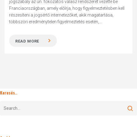
jogszabály az ún. fokozatos válasz rendszerét vezette be
Franciaországban, amely előírja, hogy figyelmeztetésben kell
részesíteni a jogsértő internetezőket, akik magatartása,
többszöri eredménytelen figyelmeztetés esetén,...
READ MORE
Keresés..