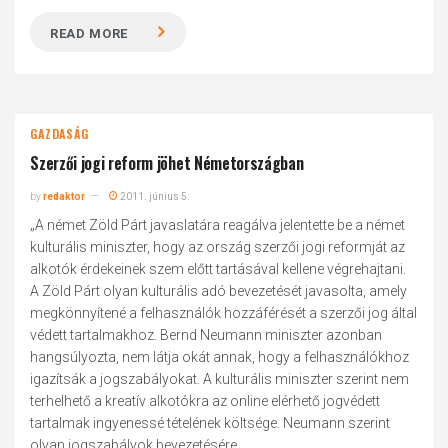
READ MORE
GAZDASÁG
Szerzői jogi reform jöhet Németországban
by
redaktor
2011. június 5.
„A német Zöld Párt javaslatára reagálva jelentette be a német
kulturális miniszter, hogy az ország szerzői jogi reformját az
alkotók érdekeinek szem előtt tartásával kellene végrehajtani.
A Zöld Párt olyan kulturális adó bevezetését javasolta, amely
megkönnyítené a felhasználók hozzáférését a szerzői jog által
védett tartalmakhoz. Bernd Neumann miniszter azonban
hangsúlyozta, nem látja okát annak, hogy a felhasználókhoz
igazítsák a jogszabályokat. A kulturális miniszter szerint nem
terhelhető a kreatív alkotókra az online elérhető jogvédett
tartalmak ingyenessé tételének költsége. Neumann szerint
olyan jogszabályok bevezetésére...