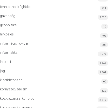
fenntartható fejlődés
721
gazdaság
7 020
geopolitika
16
hírközlés
406
információ röviden
203
informatika
3 779
Internet
1 449
jog
1 801
kiberbiztonság
60
környezetvédelem
326
közigazgatás: külföldön
2 319
közigazgatás: magyar