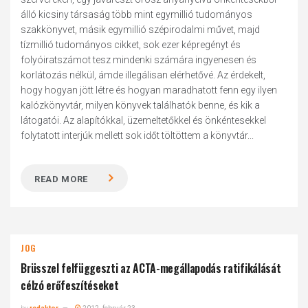
álló kicsiny társaság több mint egymillió tudományos
szakkönyvet, másik egymillió szépirodalmi művet, majd
tízmillió tudományos cikket, sok ezer képregényt és
folyóiratszámot tesz mindenki számára ingyenesen és
korlátozás nélkül, ámde illegálisan elérhetővé. Az érdekelt,
hogy hogyan jött létre és hogyan maradhatott fenn egy ilyen
kalózkönyvtár, milyen könyvek találhatók benne, és kik a
látogatói. Az alapítókkal, üzemeltetőkkel és önkéntesekkel
folytatott interjúk mellett sok időt töltöttem a könyvtár...
READ MORE
JOG
Brüsszel felfüggeszti az ACTA-megállapodás ratifikálását
célzó erőfeszítéseket