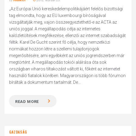
by
redaktor
2012. február 23.
„Az Európai Unió kereskedelempolitikájáért felelős bizottsági
tag elmondta, hogy az EU luxembourgi bíróságával
vizsgáltatják meg, vajon összeegyeztethető-e az ACTA az
uniós joggal. A megállapodás célja az internetes
kalózletöltések megfékezése, ellenzői az internet szabadságát
féltik. Karel De Gucht szerint fő célja, hogy nemzetközi
normákat hozzon létre a szellemi tulajdonjogok
megerősítésére, ami egyébként az uniós jogrendszerben már
megtörtént. A megállapodás tokiói aláírása óta sok
országban viharos tiltakozást váltott ki, főként az internetet
használó fiatalok körében. Magyarországon is több fórumon
bírálták a dokumentum tartalmát. De...
READ MORE
GAZDASÁG