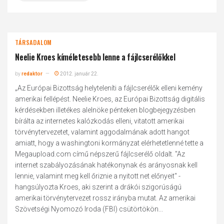
TÁRSADALOM
Neelie Kroes kíméletesebb lenne a fájlcserélőkkel
by
redaktor
2012. január 22.
„Az Európai Bizottság helyteleníti a fájlcserélők elleni kemény
amerikai fellépést. Neelie Kroes, az Európai Bizottság digitális
kérdésekben illetékes alelnöke pénteken blogbejegyzésben
bírálta az internetes kalózkodás elleni, vitatott amerikai
törvénytervezetet, valamint aggodalmának adott hangot
amiatt, hogy a washingtoni kormányzat elérhetetlenné tette a
Megaupload.com című népszerű fájlcserélő oldalt. "Az
internet szabályozásának hatékonynak és arányosnak kell
lennie, valamint meg kell őriznie a nyitott net előnyeit" -
hangsúlyozta Kroes, aki szerint a drákói szigorúságú
amerikai törvénytervezet rossz irányba mutat. Az amerikai
Szövetségi Nyomozó Iroda (FBI) csütörtökön...