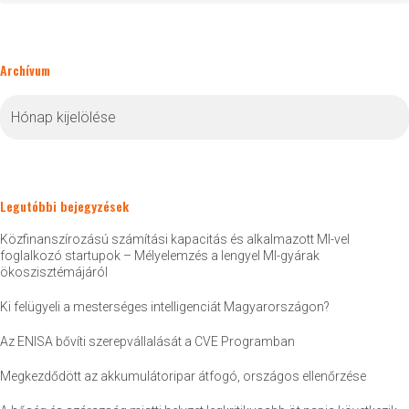
Archívum
Archívum
Legutóbbi bejegyzések
Közfinanszírozású számítási kapacitás és alkalmazott MI-vel
foglalkozó startupok – Mélyelemzés a lengyel MI-gyárak
ökoszisztémájáról
Ki felügyeli a mesterséges intelligenciát Magyarországon?
Az ENISA bővíti szerepvállalását a CVE Programban
Megkezdődött az akkumulátoripar átfogó, országos ellenőrzése