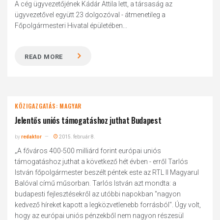
A cég ügyvezetőjének Kádár Attila lett, a társaság az
ügyvezetővel együtt 23 dolgozóval - átmenetileg a
Főpolgármesteri Hivatal épületében...
READ MORE
KÖZIGAZGATÁS: MAGYAR
Jelentős uniós támogatáshoz juthat Budapest
by
redaktor
2015. február 8.
„A főváros 400-500 milliárd forint európai uniós
támogatáshoz juthat a következő hét évben - erről Tarlós
István főpolgármester beszélt péntek este az RTL II Magyarul
Balóval című műsorban. Tarlós István azt mondta: a
budapesti fejlesztésekről az utóbbi napokban "nagyon
kedvező híreket kapott a legközvetlenebb forrásból". Úgy volt,
hogy az európai uniós pénzekből nem nagyon részesül