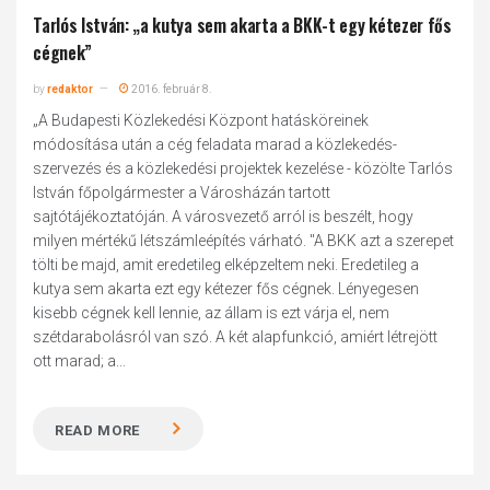
Tarlós István: „a kutya sem akarta a BKK-t egy kétezer fős
cégnek”
by
redaktor
2016. február 8.
„A Budapesti Közlekedési Központ hatásköreinek
módosítása után a cég feladata marad a közlekedés-
szervezés és a közlekedési projektek kezelése - közölte Tarlós
István főpolgármester a Városházán tartott
sajtótájékoztatóján. A városvezető arról is beszélt, hogy
milyen mértékű létszámleépítés várható. "A BKK azt a szerepet
tölti be majd, amit eredetileg elképzeltem neki. Eredetileg a
kutya sem akarta ezt egy kétezer fős cégnek. Lényegesen
kisebb cégnek kell lennie, az állam is ezt várja el, nem
szétdarabolásról van szó. A két alapfunkció, amiért létrejött
ott marad; a...
READ MORE