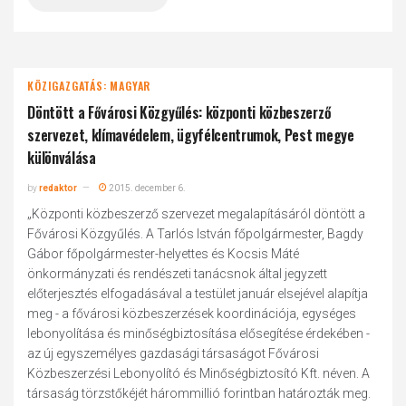
KÖZIGAZGATÁS: MAGYAR
Döntött a Fővárosi Közgyűlés: központi közbeszerző
szervezet, klímavédelem, ügyfélcentrumok, Pest megye
különválása
by
redaktor
2015. december 6.
„Központi közbeszerző szervezet megalapításáról döntött a
Fővárosi Közgyűlés. A Tarlós István főpolgármester, Bagdy
Gábor főpolgármester-helyettes és Kocsis Máté
önkormányzati és rendészeti tanácsnok által jegyzett
előterjesztés elfogadásával a testület január elsejével alapítja
meg - a fővárosi közbeszerzések koordinációja, egységes
lebonyolítása és minőségbiztosítása elősegítése érdekében -
az új egyszemélyes gazdasági társaságot Fővárosi
Közbeszerzési Lebonyolító és Minőségbiztosító Kft. néven. A
társaság törzstőkéjét hárommillió forintban határozták meg.