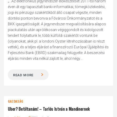
„...Az elektronikus jegyrendszer előkészítését 2011-től három
éven át egy tapasztalt banki-informatikai, tömegközlekedési,
jogi és pénzügyi szakértőkből álló csapat végezte, minden
döntési ponton bevonva a Fővárosi Önkormányzatot és a
BKK igazgatóságát. A jegyrendszer megvalósítására alapos
piackutatás után aprólékosan végiggondolt és kidolgozott
tendert folytattunk le, több külföldi szakértőt vontunk be
(olyanokat, akik pl. a londoni Oyster létrehozásában is részt
vettek), és a teljes eljárást a finanszírozó Európai Újjáépítési és
Fejlesztési Bank (EBRD) szakmailag felügyelte. A beszerzési
eljárás minden vita nélkül zajlott le, ahol négy...
READ MORE
GAZDASÁG
Uber? Betiltanám! – Tarlós István a Mandinernek