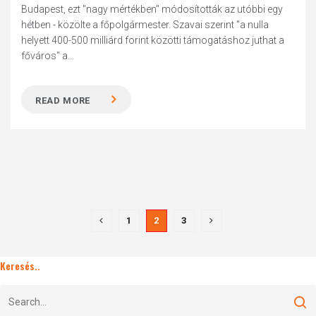
Budapest, ezt "nagy mértékben" módosították az utóbbi egy
hétben - közölte a főpolgármester. Szavai szerint "a nulla
helyett 400-500 milliárd forint közötti támogatáshoz juthat a
főváros" a...
READ MORE
1
2
3
Keresés..