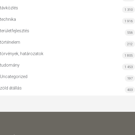
távközlés
1 310
technika
1 916
területfejlesztés
556
történelem
212
törvények, határozatok
1 805
tudomány
1 453
Uncategorized
197
zöld átállás
403