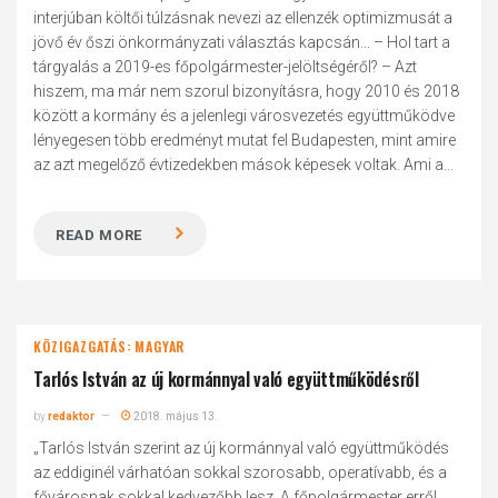
interjúban költői túlzásnak nevezi az ellenzék optimizmusát a
jövő év őszi önkormányzati választás kapcsán... – Hol tart a
tárgyalás a 2019-es főpolgármester-jelöltségéről? – Azt
hiszem, ma már nem szorul bizonyításra, hogy 2010 és 2018
között a kormány és a jelenlegi városvezetés együttműködve
lényegesen több eredményt mutat fel Budapesten, mint amire
az azt megelőző évtizedekben mások képesek voltak. Ami a...
READ MORE
KÖZIGAZGATÁS: MAGYAR
Tarlós István az új kormánnyal való együttműködésről
by
redaktor
2018. május 13.
„Tarlós István szerint az új kormánnyal való együttműködés
az eddiginél várhatóan sokkal szorosabb, operatívabb, és a
fővárosnak sokkal kedvezőbb lesz. A főpolgármester erről