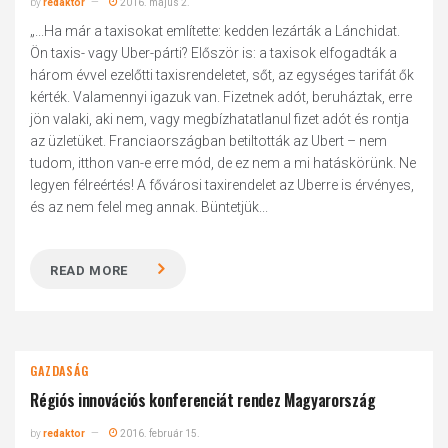
by
redaktor
2016. május 2.
„...Ha már a taxisokat említette: kedden lezárták a Lánchidat.
Ön taxis- vagy Uber-párti? Először is: a taxisok elfogadták a
három évvel ezelőtti taxisrendeletet, sőt, az egységes tarifát ők
kérték. Valamennyi igazuk van. Fizetnek adót, beruháztak, erre
jön valaki, aki nem, vagy megbízhatatlanul fizet adót és rontja
az üzletüket. Franciaországban betiltották az Ubert – nem
tudom, itthon van-e erre mód, de ez nem a mi hatáskörünk. Ne
legyen félreértés! A fővárosi taxirendelet az Uberre is érvényes,
és az nem felel meg annak. Büntetjük...
READ MORE
GAZDASÁG
Régiós innovációs konferenciát rendez Magyarország
by
redaktor
2016. február 15.