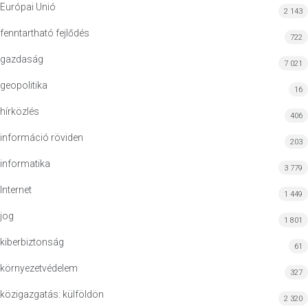
Európai Unió
2 143
fenntartható fejlődés
722
gazdaság
7 021
geopolitika
16
hírközlés
406
információ röviden
203
informatika
3 779
Internet
1 449
jog
1 801
kiberbiztonság
61
környezetvédelem
327
közigazgatás: külföldön
2 320