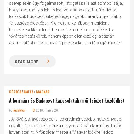
szereplésén úgy fogalmazott, látogatása is azt szimbolizálja,
hogy a kormány a lehető legszorosabb együttműködésre
törekszik Budapest sikeressége, nagyobb arányú, gyorsabb
fejlesztése érdekében. Kiemelte, a korábban megjelent
híresztelésekkel ellentétben az új kabinet nem csökkenti a
főváros hatásköreit, hanem éppen ellenkezőleg, a tisztán
állami hatáskörbe tartozó fejlesztéseket is a főpolgármester...
READ MORE
KÖZIGAZGATÁS: MAGYAR
A kormány és Budapest kapcsolatában új fejezet kezdődhet
by
redaktor
2018. május 20.
„ A főváros javát szolgálja, és eredményesebb, hatékonyabb
együttműködést vetít előre a negyedik Orbán-kormány Tarlós
István szerint. A főpolgármester a Magyar Időknek adott