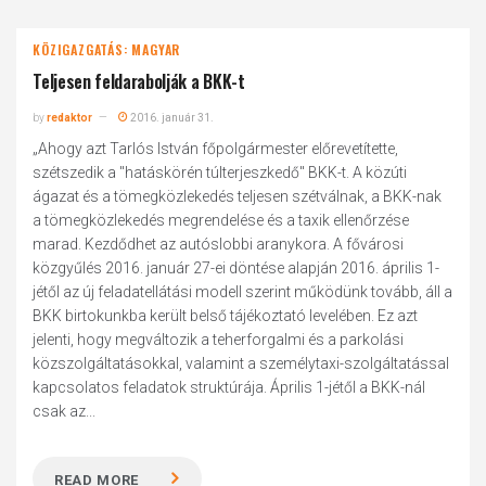
KÖZIGAZGATÁS: MAGYAR
Teljesen feldarabolják a BKK-t
by
redaktor
2016. január 31.
„Ahogy azt Tarlós István főpolgármester előrevetítette,
szétszedik a "hatáskörén túlterjeszkedő" BKK-t. A közúti
ágazat és a tömegközlekedés teljesen szétválnak, a BKK-nak
a tömegközlekedés megrendelése és a taxik ellenőrzése
marad. Kezdődhet az autóslobbi aranykora. A fővárosi
közgyűlés 2016. január 27-ei döntése alapján 2016. április 1-
jétől az új feladatellátási modell szerint működünk tovább, áll a
BKK birtokunkba került belső tájékoztató levelében. Ez azt
jelenti, hogy megváltozik a teherforgalmi és a parkolási
közszolgáltatásokkal, valamint a személytaxi-szolgáltatással
kapcsolatos feladatok struktúrája. Április 1-jétől a BKK-nál
csak az...
READ MORE