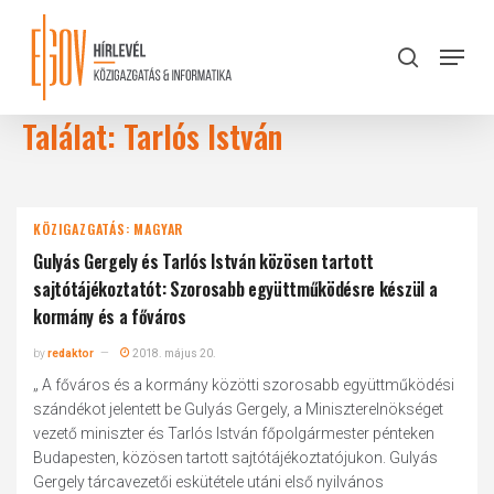
Skip
to
Menu
search
main
Close
content
Menu
Találat: Tarlós István
KÖZIGAZGATÁS: MAGYAR
Gulyás Gergely és Tarlós István közösen tartott
sajtótájékoztatót: Szorosabb együttműködésre készül a
kormány és a főváros
by
redaktor
2018. május 20.
„ A főváros és a kormány közötti szorosabb együttműködési
szándékot jelentett be Gulyás Gergely, a Miniszterelnökséget
vezető miniszter és Tarlós István főpolgármester pénteken
Budapesten, közösen tartott sajtótájékoztatójukon. Gulyás
Gergely tárcavezetői eskütétele utáni első nyilvános