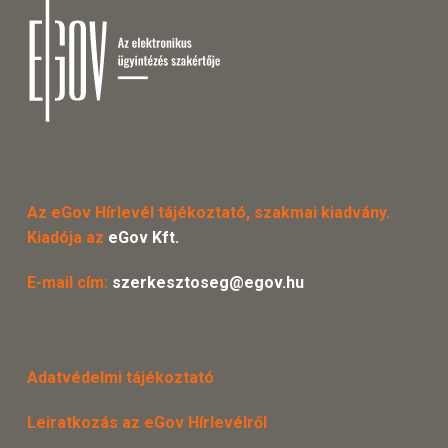
Az eGov Hírlevél tájékoztató, szakmai kiadvány.
Kiadója az
eGov Kft.
E-mail cím:
szerkesztoseg@egov.hu
Adatvédelmi tájékoztató
Leiratkozás az eGov Hírlevélről