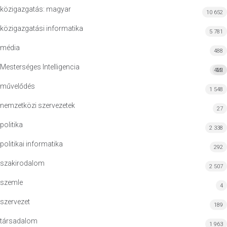
közigazgatás: magyar
10 652
közigazgatási informatika
5 781
média
488
Mesterséges Intelligencia
422
MI
művelődés
1 548
nemzetközi szervezetek
27
politika
2 338
politikai informatika
292
szakirodalom
2 507
szemle
4
szervezet
189
társadalom
1 963