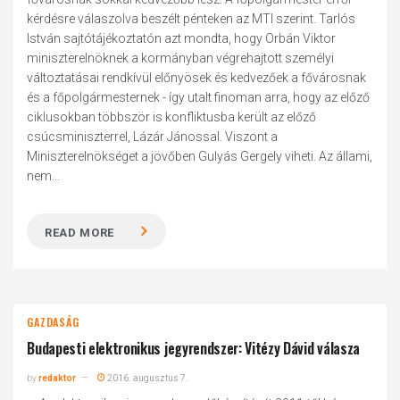
kérdésre válaszolva beszélt pénteken az MTI szerint. Tarlós
István sajtótájékoztatón azt mondta, hogy Orbán Viktor
miniszterelnöknek a kormányban végrehajtott személyi
változtatásai rendkívül előnyösek és kedvezőek a fővárosnak
és a főpolgármesternek - így utalt finoman arra, hogy az előző
ciklusokban többször is konfliktusba került az előző
csúcsminiszterrel, Lázár Jánossal. Viszont a
Miniszterelnökséget a jövőben Gulyás Gergely viheti. Az állami,
nem...
READ MORE
GAZDASÁG
Budapesti elektronikus jegyrendszer: Vitézy Dávid válasza
by
redaktor
2016. augusztus 7.