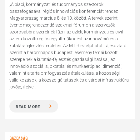
„A piaci, kormányzati és tudományos szektorok
összefogásával régiós innovációs konferenciát rendez
Magyarország március 8. és 10. között. A tervek szerint
évente megrendezendő szakmai fórumon a szervezők
szorosabbra szeretnék fűzni az üzleti, kormányzati és civil
szféra közötti régiós együttműködést az innováció és a
kutatás-fejlesztés területén. Az MTI-hez eljuttatott tájékoztató
szerint a háromnapos budapesti esemény témái között
szerepelnek a kutatás-fejlesztés gazdasági hatásai, az
innováció szociális, oktatási és munkaerőpiaci dimenziói,
valamint a tartalomfogyasztás átalakulása, a közösségi
vállalkozások, a közszolgáltatások és a városi infrastruktúra
jövője, illetve...
READ MORE
GAZDASÁG