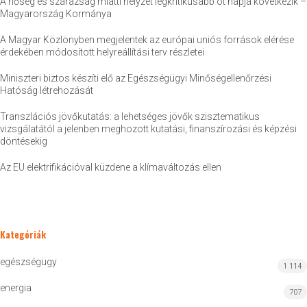
A hőség és szárazság miatti helyzet legkritikusabb öt napja következik –
Magyarország Kormánya
A Magyar Közlönyben megjelentek az európai uniós források elérése
érdekében módosított helyreállítási terv részletei
Miniszteri biztos készíti elő az Egészségügyi Minőségellenőrzési
Hatóság létrehozását
Transzlációs jövőkutatás: a lehetséges jövők szisztematikus
vizsgálatától a jelenben meghozott kutatási, finanszírozási és képzési
döntésekig
Az EU elektrifikációval küzdene a klímaváltozás ellen
Kategóriák
egészségügy
1 114
energia
707