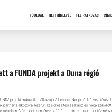
FŐOLDAL
HETI HÍRLEVÉL
FELIRATKOZÁS
CÍMK
ett a FUNDA projekt a Duna régió
FUNDA projekt második találkozója. A Lechner Nonprofit Kft. vezetésével
 partnertalálkozóval lezárult az előkészítési szakasz, és megkezdődött
érségeiben. A februári eseményen a 11 finanszírozott partnerintézmény m