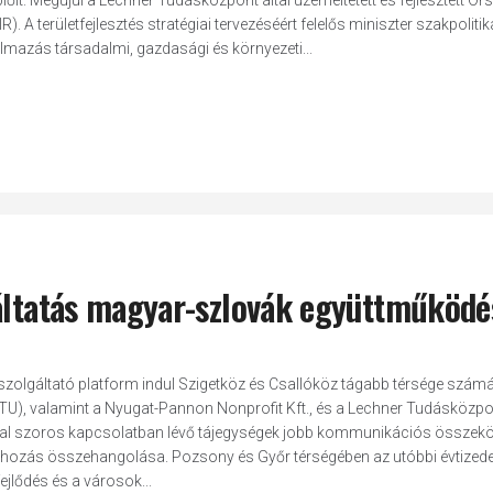
plőit. Megújul a Lechner Tudásközpont által üzemeltetett és fejlesztett O
. A területfejlesztés stratégiai tervezéséért felelős miniszter szakpolitik
almazás társadalmi, gazdasági és környezeti...
gáltatás magyar-szlovák együttműködé
ószolgáltató platform indul Szigetköz és Csallóköz tágabb térsége szám
STU), valamint a Nyugat-Pannon Nonprofit Kft., és a Lechner Tudásközpo
ssal szoros kapcsolatban lévő tájegységek jobb kommunikációs összeköt
ntéshozás összehangolása. Pozsony és Győr térségében az utóbbi évtized
ejlődés és a városok...