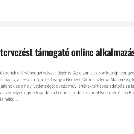
 tervezést támogató online alkalmazá
ödnek a járványügyi helyzet idején is. Az olyan elektronikus építésügye
tési napló, az e-közmű, a TeIR vagy a Nemzeti Ökoszisztéma Alaptérkép, 
atlanok és a helyi védettséget élvező művi értékek térképes adatbázisa i
el a személyes ügyfélfogadás a Lechner Tudásközpont Budafoki úti és B
 nélkül...