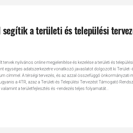
gítik a területi és települési tervez
ervek nyilvános online megjelenítése és kezelése a területi és települési
egységes adatszerkezetre vonatkozó javaslatot dolgozott ki Terület- 
um címmel. A térségi tervezés, és az azzal összefüggő önkormányzati
gyanis a 4TR, azaz a Területi és Települési Tervezést Támogató Rendsz
valamint a területfejlesztés és -rendezés teljes folyamatát...