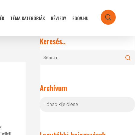
ÉK
TÉMA KATEGÓRIÁK
NÉVJEGY
EGOV.HU
search
Keresés..
Archívum
Archívum
 a
Legutóbbi bejegyzések
ellett