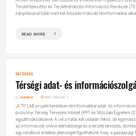
területi tervezéssel, elemzéssel és értékeléssel foglalkozó szere
Területfejlesztési és Területrendezési Információs Rendszer (TEIR)
irányításával több mint két évtizede működő térinformatikai alk
READ MORE
GAZDASÁG
Térségi adat- és információszol
by
redaktor
2021. február 1.
„A TP LAB projekt keretében térinformatikai adat- és informáci
pozsonyi Térségi Tervezési Intézet (IPP) és Műszaki Egyetem (
együttműködésével. A cél a határ két oldalán fekvő, de egymá
az információk online elérhetősége és a területi tervezés, dö
egy rendkívül érdekes jelenséget figyelhetünk meg: a gazdasági f