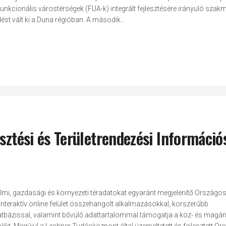
 a funkcionális várostérségek (FUA-k) integrált fejlesztésére irányuló szak
st vált ki a Duna régióban. A második...
sztési és Területrendezési Információ
almi, gazdasági és környezeti téradatokat egyaránt megjelenítő Országo
 interaktív online felület összehangolt alkalmazásokkal, korszerűbb
 adatbázissal, valamint bővülő adattartalommal támogatja a köz- és magá