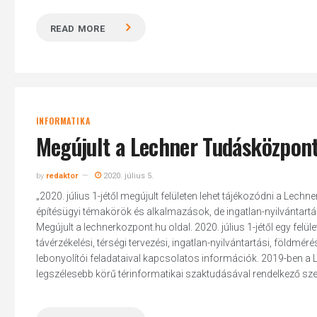
READ MORE
INFORMATIKA
Megújult a Lechner Tudásközpont
by
redaktor
2020. július 5.
„2020. július 1-jétől megújult felületen lehet tájékozódni a Lec
építésügyi témakörök és alkalmazások, de ingatlan-nyilvántartás
Megújult a lechnerkozpont.hu oldal. 2020. július 1-jétől egy felüle
távérzékelési, térségi tervezési, ingatlan-nyilvántartási, földmér
lebonyolítói feladataival kapcsolatos információk. 2019-ben
legszélesebb körű térinformatikai szaktudásával rendelkező szer