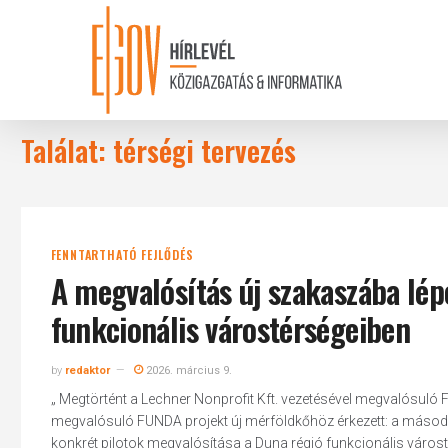
Skip
to
main
content
Találat: térségi tervezés
FENNTARTHATÓ FEJLŐDÉS
A megvalósítás új szakaszába lép
funkcionális várostérségeiben
by
redaktor
2026. március 9.
„ Megtörtént a Lechner Nonprofit Kft. vezetésével megvalósuló 
megvalósuló FUNDA projekt új mérföldkőhöz érkezett: a második
konkrét pilotok megvalósítása a Duna régió funkcionális várost