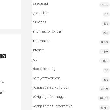
gazdaság
7 020
geopolitika
16
hírközlés
406
információ röviden
203
informatika
3 779
Internet
na
1 449
jog
1 801
kiberbiztonság
60
környezetvédelem
326
ala,
közigazgatás: külföldön
2 319
rém
közigazgatás: magyar
10 650
közigazgatási informatika
5 781