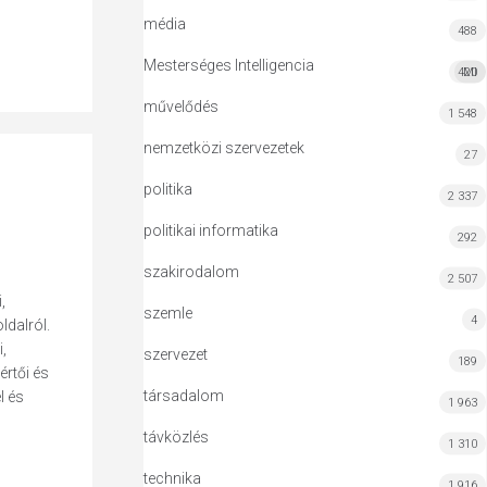
média
488
Mesterséges Intelligencia
420
MI
művelődés
1 548
nemzetközi szervezetek
27
politika
2 337
politikai informatika
292
szakirodalom
2 507
,
szemle
4
ldalról.
,
szervezet
189
értői és
társadalom
l és
1 963
távközlés
1 310
technika
1 916