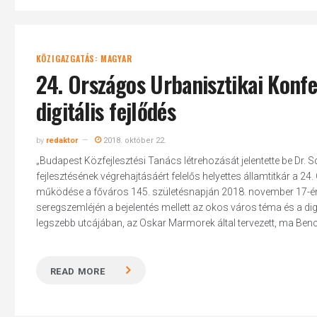
KÖZIGAZGATÁS: MAGYAR
24. Országos Urbanisztikai Konf
digitális fejlődés
by
redaktor
2018. október 22.
„Budapest Közfejlesztési Tanács létrehozását jelentette be Dr
fejlesztésének végrehajtásáért felelős helyettes államtitkár a 2
működése a főváros 145. születésnapján 2018. november 17-én
seregszemléjén a bejelentés mellett az okos város téma és a dig
legszebb utcájában, az Oskar Marmorek által tervezett, ma Benc
READ MORE