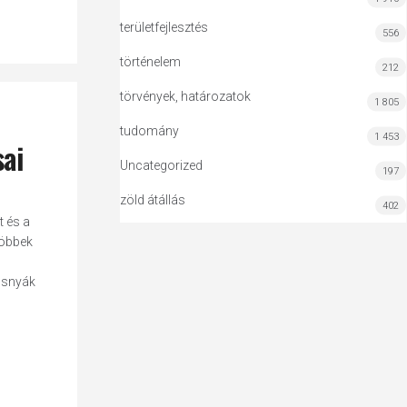
területfejlesztés
556
történelem
212
törvények, határozatok
1 805
tudomány
1 453
sai
Uncategorized
197
zöld átállás
402
t és a
többek
s
osnyák