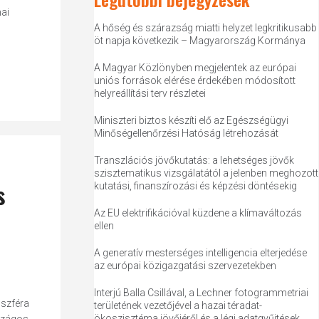
mai
A hőség és szárazság miatti helyzet legkritikusabb
öt napja következik – Magyarország Kormánya
A Magyar Közlönyben megjelentek az európai
uniós források elérése érdekében módosított
helyreállítási terv részletei
Miniszteri biztos készíti elő az Egészségügyi
Minőségellenőrzési Hatóság létrehozását
Transzlációs jövőkutatás: a lehetséges jövők
szisztematikus vizsgálatától a jelenben meghozott
s
kutatási, finanszírozási és képzési döntésekig
Az EU elektrifikációval küzdene a klímaváltozás
ellen
A generatív mesterséges intelligencia elterjedése
az európai közigazgatási szervezetekben
s
Interjú Balla Csillával, a Lechner fotogrammetriai
nszféra
területének vezetőjével a hazai téradat-
ökoszisztéma jövőjéről és a légi adatgyűjtések