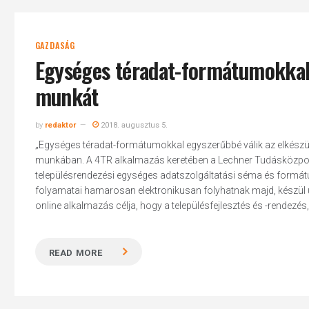
GAZDASÁG
Egységes téradat-formátumokkal se
munkát
by
redaktor
2018. augusztus 5.
„Egységes téradat-formátumokkal egyszerűbbé válik az elkészült t
munkában. A 4TR alkalmazás keretében a Lechner Tudásközpont 
településrendezési egységes adatszolgáltatási séma és formát
folyamatai hamarosan elektronikusan folyhatnak majd, készül u
online alkalmazás célja, hogy a településfejlesztés és -rendezés, 
READ MORE