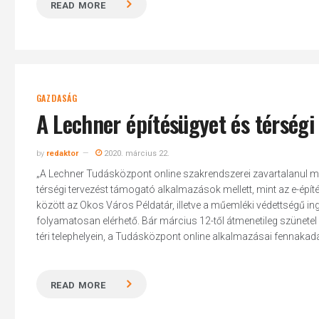
READ MORE
GAZDASÁG
A Lechner építésügyet és térségi
by
redaktor
2020. március 22.
„A Lechner Tudásközpont online szakrendszerei zavartalanul műk
térségi tervezést támogató alkalmazások mellett, mint az e-épí
között az Okos Város Példatár, illetve a műemléki védettségű ing
folyamatosan elérhető. Bár március 12-től átmenetileg szünet
téri telephelyein, a Tudásközpont online alkalmazásai fennakadás
READ MORE