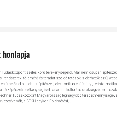
 honlapja
hner Tudásközpont széles körű tevékenységéről. Már nem csupán építészeti
i rendszerek, földmérő és téradat-szolgáltatások is elérhetők az új webo
ten érhetők el a Lechner építészeti, elektronikus építésügyi, térinformatikai
ési, térképészeti tevékenységével, valamint kulturális örökségvédelmi szak
 a Lechner Tudásközpont Magyarország legnagyobb téradatmennyiségéve
vezetévé vált, a BFKH egykori Földmérési,...