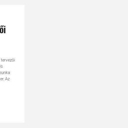
ői
 tervezői
és
 munka
er. Az