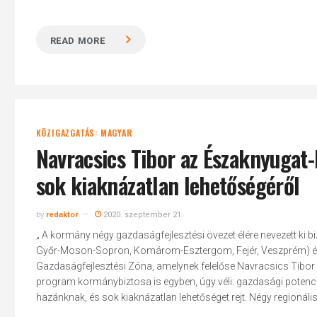
READ MORE
KÖZIGAZGATÁS: MAGYAR
Navracsics Tibor az Északnyugat
sok kiaknázatlan lehetőségéről
by
redaktor
2020. szeptember 21.
„ A kormány négy gazdaságfejlesztési övezet élére nevezett ki 
Győr-Moson-Sopron, Komárom-Esztergom, Fejér, Veszprém) és
Gazdaságfejlesztési Zóna, amelynek felelőse Navracsics Tibor l
program kormánybiztosa is egyben, úgy véli: gazdasági potenci
hazánknak, és sok kiaknázatlan lehetőséget rejt. Négy regionáli