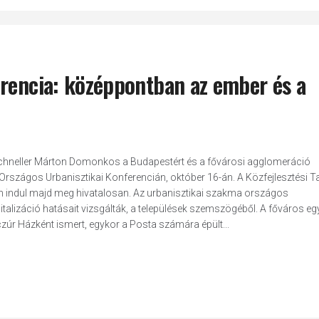
erencia: középpontban az ember és a
. Schneller Márton Domonkos a Budapestért és a fővárosi agglomeráció
4. Országos Urbanisztikai Konferencián, október 16-án. A Közfejlesztési 
 indul majd meg hivatalosan. Az urbanisztikai szakma országos
italizáció hatásait vizsgálták, a települések szemszögéből. A főváros eg
zúr Házként ismert, egykor a Posta számára épült...