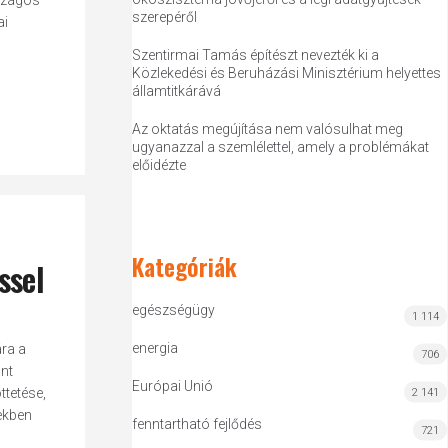
rszágos
szerepéről
ai
Szentirmai Tamás építészt nevezték ki a
Közlekedési és Beruházási Minisztérium helyettes
államtitkárává
Az oktatás megújítása nem valósulhat meg
ugyanazzal a szemlélettel, amely a problémákat
előidézte
Kategóriák
ssel
egészségügy
1 114
energia
ára a
706
nt
Európai Unió
tetése,
2 141
ekben
fenntartható fejlődés
721