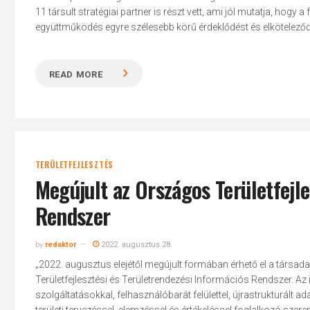
11 társult stratégiai partner is részt vett, ami jól mutatja, hogy
együttműködés egyre szélesebb körű érdeklődést és elköteleződé
READ MORE
TERÜLETFEJLESZTÉS
Megújult az Országos Területfejle
Rendszer
by
redaktor
2022. augusztus 28.
„2022. augusztus elejétől megújult formában érhető el a társad
Hit enter to search or ESC to close
Területfejlesztési és Területrendezési Információs Rendszer. Az
szolgáltatásokkal, felhasználóbarát felülettel, újrastrukturált