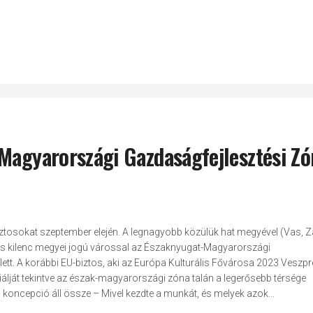
-Magyarországi Gazdaságfejlesztési Zó
biztosokat szeptember elején. A legnagyobb közülük hat megyével (Vas, Z
 kilenc megyei jogú várossal az Északnyugat-Magyarországi
ett. A korábbi EU-biztos, aki az Európa Kulturális Fővárosa 2023 Veszp
álját tekintve az észak-magyarországi zóna talán a legerősebb térsége
s koncepció áll össze – Mivel kezdte a munkát, és melyek azok...