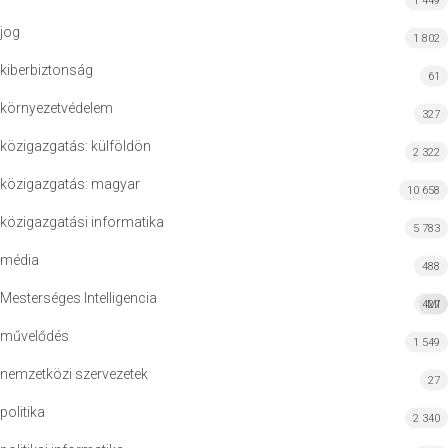
1 449
jog
1 802
kiberbiztonság
61
környezetvédelem
327
közigazgatás: külföldön
2 322
közigazgatás: magyar
10 658
közigazgatási informatika
5 783
média
488
Mesterséges Intelligencia
427
MI
művelődés
1 549
nemzetközi szervezetek
27
politika
2 340