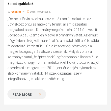
kormányablakok
by
redaktor
2015. november 1.
„Demeter Ervin az elmúlt esztendők során sokat tett az
ügyfélközpontú és hatékony területi államigazgatás
megvalósításáért. Kormánymegbízottként 2011 óta vezeti a
Borsod-Abaúj-Zemplén Megyei Kormányhivatalt. Az elmúlt
négy évben elvégzett munkáról és a hivatal előtt álló további
feladatokról kérdeztük. − Ön a kezdetektől résztvevője a
megyei közigazgatás átszervezésének. Melyek voltak a
kormányhivatal „felépítésének” legfontosabb pillanatai? Ha
megnézzük, hogy honnan indultunk el, hová jutottunk, az jól
szemlélteti a megtett utat. 2011. január elsején nyitottak az
első kormányhivatalok, 14 szakigazgatási szerv
integrálásával, és akkor kezdték meg...
READ MORE