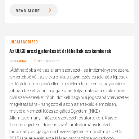
READ MORE
UNCATEGORIZED
Az OECD országjelentését értékelték szakemberek
by
redaktor
2015. február 7.
„Átláthatóbbá vált az állam szervezeti- és intézményrendszere,
ismertebbé vált az elektronikus ügyintézés és jelentős lépések
történtek a korrupció elleni küzdelem területén is, ugyanakkor
jobban be kell vonni a jogalkotás folyamatába a szakmai és
civil szervezeteket, több időt kell hagyni a jogszabálytervezetek
megvitatására - hangzott el azon az értékelő elemzésen,
melyet a Nemzeti Közszolgálati Egyetem (NKE)
Államtudományi Intézete szervezett csütörtökön. Kaiser
Tamás egyetemi docens, az Államtudományi Intézet
tudományos igazgatója bevezetőjében elmondta: az OECD
2015 január elején adta ki Magyarországra vonatkozó