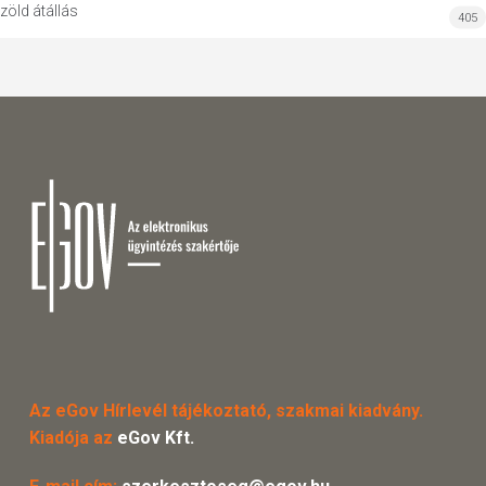
zöld átállás
405
Az eGov Hírlevél tájékoztató, szakmai kiadvány.
Kiadója az
eGov Kft.