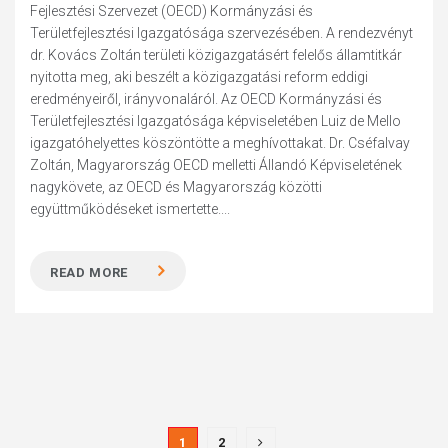
Fejlesztési Szervezet (OECD) Kormányzási és
Területfejlesztési Igazgatósága szervezésében. A rendezvényt
dr. Kovács Zoltán területi közigazgatásért felelős államtitkár
nyitotta meg, aki beszélt a közigazgatási reform eddigi
eredményeiről, irányvonaláról. Az OECD Kormányzási és
Területfejlesztési Igazgatósága képviseletében Luiz de Mello
igazgatóhelyettes köszöntötte a meghívottakat. Dr. Cséfalvay
Zoltán, Magyarország OECD melletti Állandó Képviseletének
nagykövete, az OECD és Magyarország közötti
együttműködéseket ismertette....
READ MORE
1
2