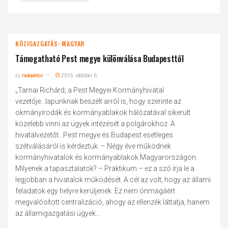
KÖZIGAZGATÁS: MAGYAR
Támogatható Pest megye különválása Budapesttől
by
redaktor
2015. október 6.
„Tarnai Richárd, a Pest Megyei Kormányhivatal
vezetője...lapunknak beszélt arról is, hogy szerinte az
okmányirodák és kormányablakok hálózatával sikerült
közelebb vinni az ügyek intézését a polgárokhoz. A
hivatalvezetőt...Pest megye és Budapest esetleges
szétválásáról is kérdeztük. – Négy éve működnek
kormányhivatalok és kormányablakok Magyarországon.
Milyenek a tapasztalatok? – Praktikum – ez a szó írja le a
legjobban a hivatalok működését. A cél az volt, hogy az állami
feladatok egy helyre kerüljenek. Ez nem önmagáért
megvalósított centralizáció, ahogy az ellenzék láttatja, hanem
az államigazgatási ügyek...