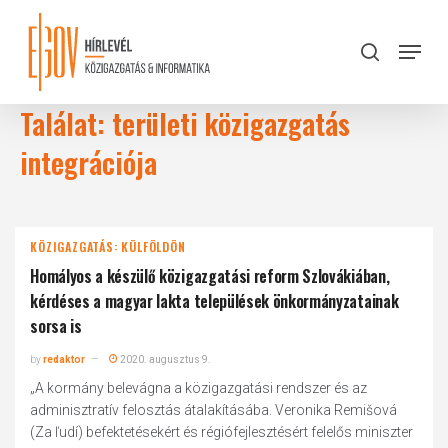
Skip
to
Menu
search
main
Close
content
Menu
Találat: területi közigazgatás
integrációja
KÖZIGAZGATÁS: KÜLFÖLDÖN
Homályos a készülő közigazgatási reform Szlovákiában,
kérdéses a magyar lakta települések önkormányzatainak
sorsa is
by
redaktor
2020. augusztus 9.
„A kormány belevágna a közigazgatási rendszer és az
adminisztratív felosztás átalakításába. Veronika Remišová
(Za ľudí) befektetésekért és régiófejlesztésért felelős miniszter