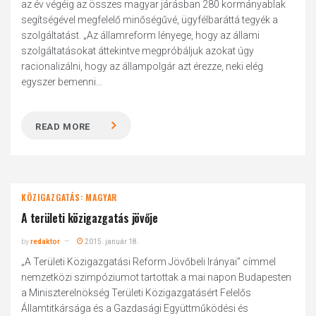
az év végéig az összes magyar járásban 280 kormányablak
segítségével megfelelő minőségűvé, ügyfélbaráttá tegyék a
szolgáltatást. „Az államreform lényege, hogy az állami
szolgáltatásokat áttekintve megpróbáljuk azokat úgy
racionalizálni, hogy az állampolgár azt érezze, neki elég
egyszer bemenni...
READ MORE
KÖZIGAZGATÁS: MAGYAR
A területi közigazgatás jövője
by
redaktor
2015. január 18.
„A Területi Közigazgatási Reform Jövőbeli Irányai” címmel
nemzetközi szimpóziumot tartottak a mai napon Budapesten
a Miniszterelnökség Területi Közigazgatásért Felelős
Államtitkársága és a Gazdasági Együttműködési és