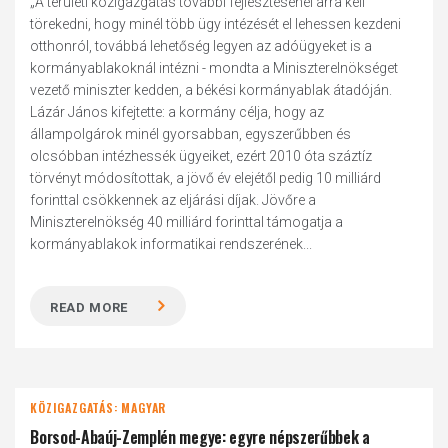
„A területi közigazgatás további fejlesztésénél arra kell
törekedni, hogy minél több ügy intézését el lehessen kezdeni
otthonról, továbbá lehetőség legyen az adóügyeket is a
kormányablakoknál intézni - mondta a Miniszterelnökséget
vezető miniszter kedden, a békési kormányablak átadóján.
Lázár János kifejtette: a kormány célja, hogy az
állampolgárok minél gyorsabban, egyszerűbben és
olcsóbban intézhessék ügyeiket, ezért 2010 óta száztíz
törvényt módosítottak, a jövő év elejétől pedig 10 milliárd
forinttal csökkennek az eljárási díjak. Jövőre a
Miniszterelnökség 40 milliárd forinttal támogatja a
kormányablakok informatikai rendszerének...
READ MORE
KÖZIGAZGATÁS: MAGYAR
Borsod-Abaúj-Zemplén megye: egyre népszerűbbek a