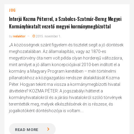
JOG
Interjú Kozma Péterrel, a Szabolcs-Szatmár-Bereg Megyei
Kormányhivatalt vezető megyei kormánymegbízottal
by
redaktor
2015. november 1.
„A közösségnek szánt figyelem és tisztelet segít a jó döntések
meghozatalában. Az államalapítás, vagy az 1870-es
megyetörvény óta nem volt példa olyan horderejű változásra,
mint amilyet a jó állam koncepciójával 2010-ben indított el a
kormány a Magyary Program keretében – méri történelmi
pillanatokhoz a közigazgatási rendszer átalakítását Kozma
Péter. Hogyan tekint ma vissza a kormánymegbízotti hivatal
átvételére? KOZMA PÉTER: A jogszabályi hátteret a
kormányhivatalokról és a járási hivatalokról szóló törvények
teremtették meg, melyek elkészítésének én is részese, és
jogalkotóként döntéshozója is voltam....
READ MORE