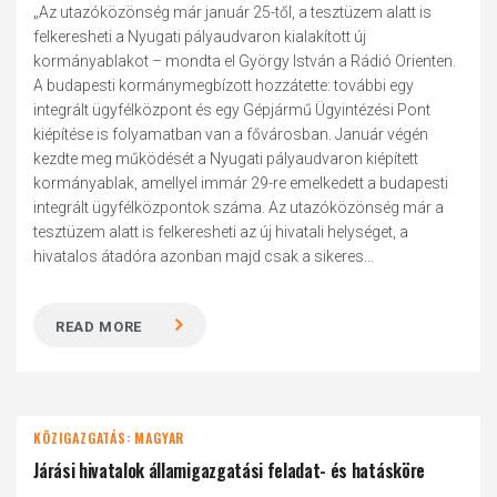
„Az utazóközönség már január 25-től, a tesztüzem alatt is
felkeresheti a Nyugati pályaudvaron kialakított új
kormányablakot – mondta el György István a Rádió Orienten.
A budapesti kormánymegbízott hozzátette: további egy
integrált ügyfélközpont és egy Gépjármű Ügyintézési Pont
kiépítése is folyamatban van a fővárosban. Január végén
kezdte meg működését a Nyugati pályaudvaron kiépített
kormányablak, amellyel immár 29-re emelkedett a budapesti
integrált ügyfélközpontok száma. Az utazóközönség már a
tesztüzem alatt is felkeresheti az új hivatali helységet, a
hivatalos átadóra azonban majd csak a sikeres...
READ MORE
KÖZIGAZGATÁS: MAGYAR
Járási hivatalok államigazgatási feladat- és hatásköre