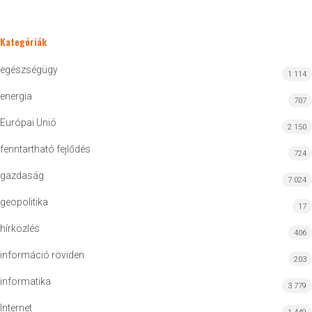
Kategóriák
egészségügy
1 114
energia
707
Európai Unió
2 150
fenntartható fejlődés
724
gazdaság
7 024
geopolitika
17
hírközlés
406
információ röviden
203
informatika
3 779
Internet