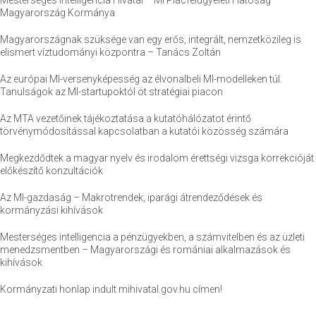
Mesterséges Intelligencia Hivatal – MI Piacfelügyeleti Hatóság –
Magyarország Kormánya
Magyarországnak szüksége van egy erős, integrált, nemzetközileg is
elismert víztudományi központra – Tanács Zoltán
Az európai MI-versenyképesség az élvonalbeli MI-modelleken túl.
Tanulságok az MI-startupoktól öt stratégiai piacon
Az MTA vezetőinek tájékoztatása a kutatóhálózatot érintő
törvénymódosítással kapcsolatban a kutatói közösség számára
Megkezdődtek a magyar nyelv és irodalom érettségi vizsga korrekcióját
előkészítő konzultációk
Az MI-gazdaság – Makrotrendek, iparági átrendeződések és
kormányzási kihívások
Mesterséges intelligencia a pénzügyekben, a számvitelben és az üzleti
menedzsmentben – Magyarországi és romániai alkalmazások és
kihívások
Kormányzati honlap indult mihivatal.gov.hu címen!