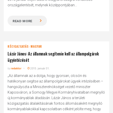
országjelentését, melynek középpontjában...
READ MORE
KÖZIGAZGATÁS: MAGYAR
Lázár János: Az államnak segítenie kell az állampolgárok
ügyintézését
by
redaktor
2015. január 31.
„Az államnak az a dolga, hogy gyorsan, olcsón és
hatékonyan segítse az állampolgárokat ügyeik intézésében –
hangsúlyozta a Miniszterelnökséget vezető miniszter
Kaposváron, a Somogy Megyei Kormányhivatalban megnyíló
új kormányablak átadásán. Lázár János a területi
közigazgatás átalakításának fontos állomásaként megnyíló
kormányablakokkal kapcsolatban célként jelölte meg, hogy