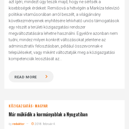
azt ígéri, mindezt úgy teszik majd, hogy ne sértsék a
kisebbségek érdekeit. Remišová a hétvégén a Markíza televízió
politikai vitaműsorában arról beszélt, a világjárvány
következményeinek enyhítésére lehívható uniós támogatások
egy részét a területi közigazgatási rendszer
megváltoztatására lehetne használni. Egyelőre azonban nem
tudni, mindez milyen konkrét változásokat jelentene az
adminisztratív felosztásban, például összevonnak-e
településeket, vagy miként változtatják meg a közigazgatási
kompetenciák leosztását az...
READ MORE
KÖZIGAZGATÁS: MAGYAR
Már működik a kormányablak a Nyugatiban
by
redaktor
2018. február 4.