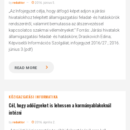
by
redaktor
2016. június 5.
„Az Infojegyzet célja, hogy átfogó képet adjon a járási
hivatalokhoz telepített államigazgatási feladat- és hatáskörök
rendszeréről, valamint bemutassa az átszervezéssel
kapcsolatos szakmai véleményeket.” Forrás: Járási hivatalok
államigazgatási feladat- és hatásköre; Draskovich Edina;
Képviselői Információs Szolgálat; infojegyzet 2016/27.; 2016.
június 3.(pdf)
READ MORE
KÖZIGAZGATÁSI INFORMATIKA
Cél, hogy adóügyeket is lehessen a kormányablakoknál
intézni
by
redaktor
2016. április 2.