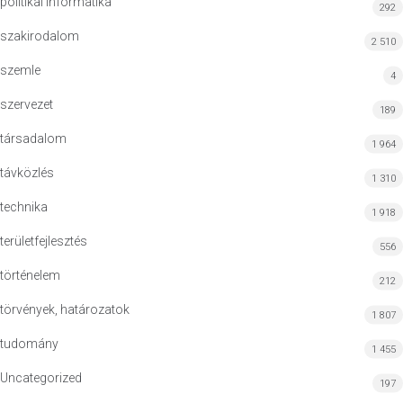
politikai informatika
292
szakirodalom
2 510
szemle
4
szervezet
189
társadalom
1 964
távközlés
1 310
technika
1 918
területfejlesztés
556
történelem
212
törvények, határozatok
1 807
tudomány
1 455
Uncategorized
197