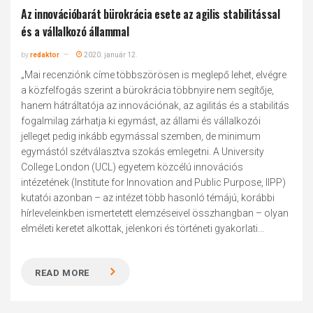
Az innovációbarát bürokrácia esete az agilis stabilitással
és a vállalkozó állammal
by
redaktor
2020. január 12.
„Mai recenziónk címe többszörösen is meglepő lehet, elvégre
a közfelfogás szerint a bürokrácia többnyire nem segítője,
hanem hátráltatója az innovációnak, az agilitás és a stabilitás
fogalmilag zárhatja ki egymást, az állami és vállalkozói
jelleget pedig inkább egymással szemben, de minimum
egymástól szétválasztva szokás emlegetni. A University
College London (UCL) egyetem közcélú innovációs
intézetének (Institute for Innovation and Public Purpose, IIPP)
kutatói azonban – az intézet több hasonló témájú, korábbi
hírleveleinkben ismertetett elemzéseivel összhangban – olyan
elméleti keretet alkottak, jelenkori és történeti gyakorlati...
READ MORE