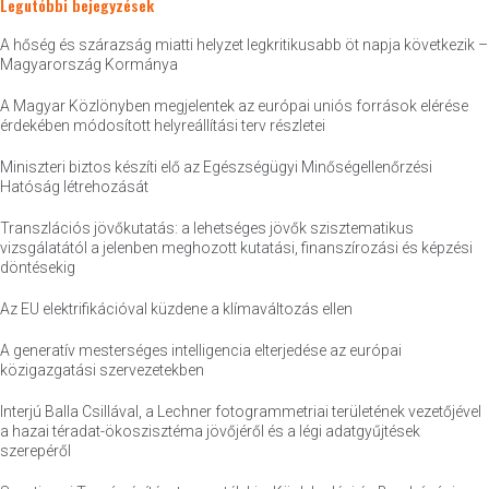
Legutóbbi bejegyzések
A hőség és szárazság miatti helyzet legkritikusabb öt napja következik –
Magyarország Kormánya
A Magyar Közlönyben megjelentek az európai uniós források elérése
érdekében módosított helyreállítási terv részletei
Miniszteri biztos készíti elő az Egészségügyi Minőségellenőrzési
Hatóság létrehozását
Transzlációs jövőkutatás: a lehetséges jövők szisztematikus
vizsgálatától a jelenben meghozott kutatási, finanszírozási és képzési
döntésekig
Az EU elektrifikációval küzdene a klímaváltozás ellen
A generatív mesterséges intelligencia elterjedése az európai
közigazgatási szervezetekben
Interjú Balla Csillával, a Lechner fotogrammetriai területének vezetőjével
a hazai téradat-ökoszisztéma jövőjéről és a légi adatgyűjtések
szerepéről