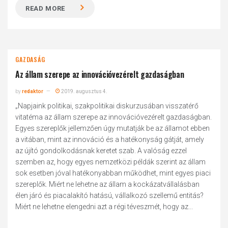
READ MORE
GAZDASÁG
Az állam szerepe az innovációvezérelt gazdaságban
by
redaktor
2019. augusztus 4.
„Napjaink politikai, szakpolitikai diskurzusában visszatérő
vitatéma az állam szerepe az innovációvezérelt gazdaságban.
Egyes szereplők jellemzően úgy mutatják be az államot ebben
a vitában, mint az innováció és a hatékonyság gátját, amely
az újító gondolkodásnak keretet szab. A valóság ezzel
szemben az, hogy egyes nemzetközi példák szerint az állam
sok esetben jóval hatékonyabban működhet, mint egyes piaci
szereplők. Miért ne lehetne az állam a kockázatvállalásban
élen járó és piacalakító hatású, vállalkozó szellemű entitás?
Miért ne lehetne elengedni azt a régi téveszmét, hogy az...