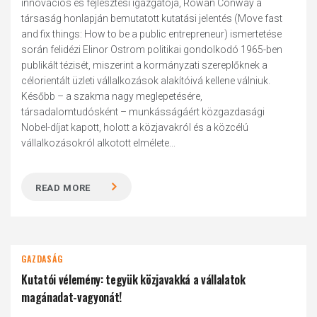
innovációs és fejlesztési igazgatója, Rowan Conway a
társaság honlapján bemutatott kutatási jelentés (Move fast
and fix things: How to be a public entrepreneur) ismertetése
során felidézi Elinor Ostrom politikai gondolkodó 1965-ben
publikált tézisét, miszerint a kormányzati szereplőknek a
célorientált üzleti vállalkozások alakítóivá kellene válniuk.
Később – a szakma nagy meglepetésére,
társadalomtudósként – munkásságáért közgazdasági
Nobel-díjat kapott, holott a közjavakról és a közcélú
vállalkozásokról alkotott elmélete...
READ MORE
GAZDASÁG
Kutatói vélemény: tegyük közjavakká a vállalatok
magánadat-vagyonát!