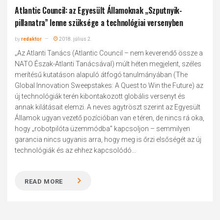
Atlantic Council: az Egyesült Államoknak „Szputnyik-
pillanatra” lenne szüksége a technológiai versenyben
by
redaktor
2018. július 2.
„Az Atlanti Tanács (Atlantic Council – nem keverendő össze a
NATO Észak-Atlanti Tanácsával) múlt héten megjelent, széles
merítésű kutatáson alapuló átfogó tanulmányában (The
Global Innovation Sweepstakes: A Quest to Win the Future) az
új technológiák terén kibontakozott globális versenyt és
annak kilátásait elemzi. A neves agytröszt szerint az Egyesült
Államok ugyan vezető pozícióban van e téren, de nincs rá oka,
hogy „robotpilóta üzemmódba” kapcsoljon – semmilyen
garancia nincs ugyanis arra, hogy meg is őrzi elsőségét az új
technológiák és az ehhez kapcsolódó...
READ MORE