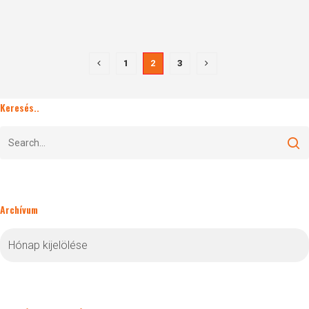
1
2
3
Keresés..
Archívum
Archívum