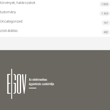
törvények, határozatok
1 805
tudomány
1 453
Uncategorized
197
zöld átállás
402