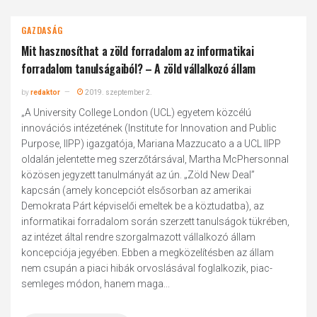
GAZDASÁG
Mit hasznosíthat a zöld forradalom az informatikai
forradalom tanulságaiból? – A zöld vállalkozó állam
by
redaktor
2019. szeptember 2.
„A University College London (UCL) egyetem közcélú
innovációs intézetének (Institute for Innovation and Public
Purpose, IIPP) igazgatója, Mariana Mazzucato a a UCL IIPP
oldalán jelentette meg szerzőtársával, Martha McPhersonnal
közösen jegyzett tanulmányát az ún. „Zöld New Deal”
kapcsán (amely koncepciót elsősorban az amerikai
Demokrata Párt képviselői emeltek be a köztudatba), az
informatikai forradalom során szerzett tanulságok tükrében,
az intézet által rendre szorgalmazott vállalkozó állam
koncepciója jegyében. Ebben a megközelítésben az állam
nem csupán a piaci hibák orvoslásával foglalkozik, piac-
semleges módon, hanem maga...