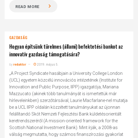
READ MORE
GAZDASÁG
Hogyan építsünk türelmes (állami) befektetési bankot az
innovatív gazdaság támogatására?
by
redaktor
2019. május 5.
„A Project Syndicate hasábjain a University College London
(UCL) egyetem közcélú innovációs intézetének (Institute for
Innovation and Public Purpose, IIPP) igazgatója, Mariana
Mazzucato (akinek több tanulmányát is ismertettük már
hírleveleinkben) szerzőtársával, Laurie Macfarlane-nel mutatja
be a UCL IIPP oldalán közzétett tanulmányukat az újonnan
felállítandó Skót Nemzeti Fejlesztési Bank küldetésorientált
keretrendszeréről (A mission-oriented framework for the
Scottish National Investment Bank). Mint írják, a 2008-as
válság megmutatta, hogy számos finanszírozási gyakorlat