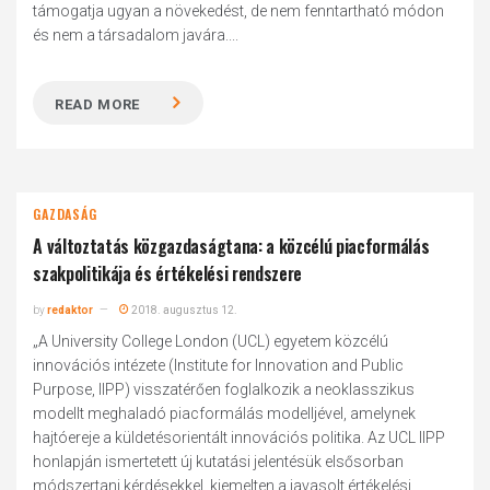
támogatja ugyan a növekedést, de nem fenntartható módon
és nem a társadalom javára....
READ MORE
GAZDASÁG
A változtatás közgazdaságtana: a közcélú piacformálás
szakpolitikája és értékelési rendszere
by
redaktor
2018. augusztus 12.
„A University College London (UCL) egyetem közcélú
innovációs intézete (Institute for Innovation and Public
Purpose, IIPP) visszatérően foglalkozik a neoklasszikus
modellt meghaladó piacformálás modelljével, amelynek
hajtóereje a küldetésorientált innovációs politika. Az UCL IIPP
honlapján ismertetett új kutatási jelentésük elsősorban
módszertani kérdésekkel, kiemelten a javasolt értékelési