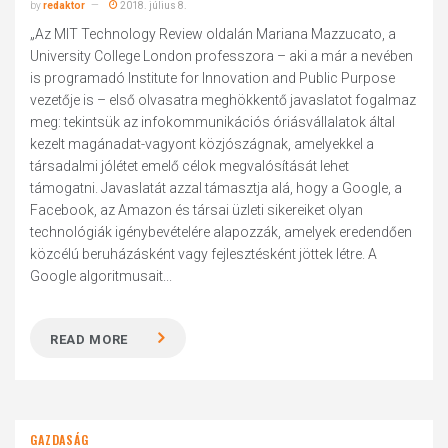
by
redaktor
2018. július 8.
„Az MIT Technology Review oldalán Mariana Mazzucato, a
University College London professzora – aki a már a nevében
is programadó Institute for Innovation and Public Purpose
vezetője is – első olvasatra meghökkentő javaslatot fogalmaz
meg: tekintsük az infokommunikációs óriásvállalatok által
kezelt magánadat-vagyont közjószágnak, amelyekkel a
társadalmi jólétet emelő célok megvalósítását lehet
támogatni. Javaslatát azzal támasztja alá, hogy a Google, a
Facebook, az Amazon és társai üzleti sikereiket olyan
technológiák igénybevételére alapozzák, amelyek eredendően
közcélú beruházásként vagy fejlesztésként jöttek létre. A
Google algoritmusait...
READ MORE
GAZDASÁG