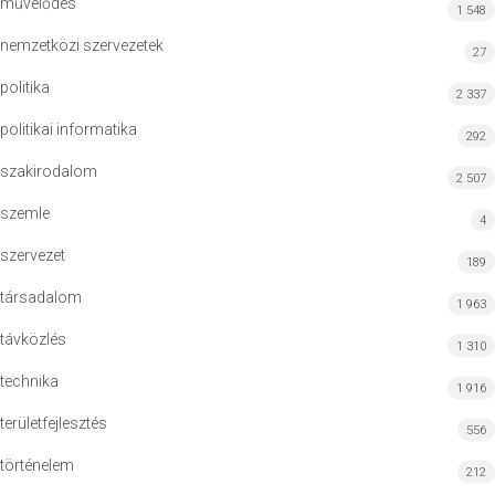
művelődés
1 548
nemzetközi szervezetek
27
politika
2 337
politikai informatika
292
szakirodalom
2 507
szemle
4
szervezet
189
társadalom
1 963
távközlés
1 310
technika
1 916
területfejlesztés
556
történelem
212