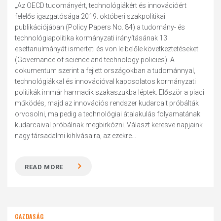
„Az OECD tudományért, technológiákért és innovációért
felelős igazgatósága 2019. októberi szakpolitikai
publikációjában (Policy Papers No. 84) a tudomány- és
technológiapolitika kormányzati irányításának 13
esettanulmányát ismerteti és von le belőle következtetéseket
(Governance of science and technology policies). A
dokumentum szerint a fejlett országokban a tudománnyal,
technológiákkal és innovációval kapcsolatos kormányzati
politikák immár harmadik szakaszukba léptek. Először a piaci
működés, majd az innovációs rendszer kudarcait próbálták
orvosolni, ma pedig a technológiai átalakulás folyamatának
kudarcaival próbálnak megbirkózni. Választ keresve napjaink
nagy társadalmi kihívásaira, az ezekre...
READ MORE
GAZDASÁG