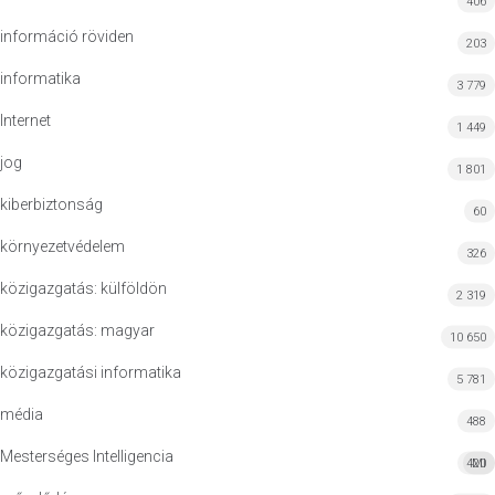
406
információ röviden
203
informatika
3 779
Internet
1 449
jog
1 801
kiberbiztonság
60
környezetvédelem
326
közigazgatás: külföldön
2 319
közigazgatás: magyar
10 650
közigazgatási informatika
5 781
média
488
Mesterséges Intelligencia
420
MI