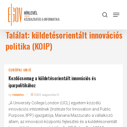
Skip
to
Menu
search
main
Close
content
Menu
Találat: küldetésorientált innovációs
politika (KOIP)
EURÓPAI UNIÓ
Kezdőcsomag a küldetésorientált innovációs és
iparpolitikához
by
redaktor
2020. augusztus 9.
„A University College London (UCL) egyetem közcélú
innovációs intézetének (Institute for Innovation and Public
Purpose, IIPP) igazgatója, Mariana Mazzucato a vállalkozó
állam, az innováció-központú fejlesztés és a küldetésorientált