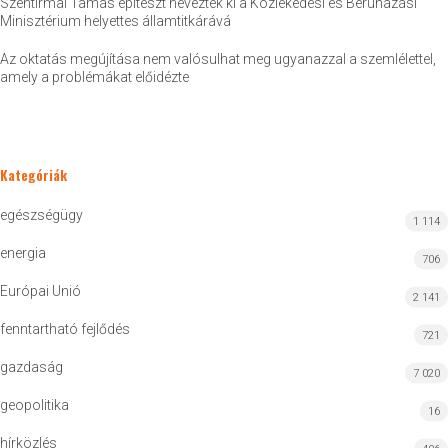
Szentirmai Tamás építészt nevezték ki a Közlekedési és Beruházási
Minisztérium helyettes államtitkárává
Az oktatás megújítása nem valósulhat meg ugyanazzal a szemlélettel,
amely a problémákat előidézte
Kategóriák
egészségügy
1 114
energia
706
Európai Unió
2 141
fenntartható fejlődés
721
gazdaság
7 020
geopolitika
16
hírközlés