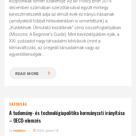
közpolitikák ismert szakértője. Az IIIP Policy Brief 2019
decemberi számában szerzőtársával együtt mintegy
keresztmetszetét adja az elmúlt évek ez irányú írásainak
(amelyekből többet hírleveleinkben is ismertettünk) a
„Küldetések: Útmutató kezdőknek” című összefoglalójában
(Missons: A Beginner’s Guide). Mint bevezetőjükben írják, a
XXI. századot nagy társadalmi kihívások (mint a
klímaváltozás, az öregedő társadalmak vagy az
egyenlőtlenségek...
READ MORE
GAZDASÁG
A tudomány- és technológiapolitika kormányzati irányítása
– OECD-elemzés
by
redaktor
2020. június 14.