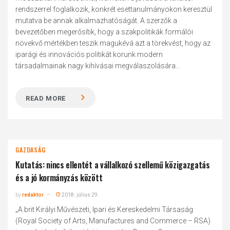
rendszerrel foglalkozik, konkrét esettanulmányokon keresztül
mutatva be annak alkalmazhatóságát. A szerzők a
bevezetőben megerősítik, hogy a szakpolitikák formálói
növekvő mértékben teszik magukévá azt a törekvést, hogy az
iparági és innovációs politikát korunk modern
társadalmainak nagy kihívásai megválaszolására...
READ MORE
GAZDASÁG
Kutatás: nincs ellentét a vállalkozó szellemű közigazgatás
és a jó kormányzás között
by
redaktor
2018. július 29.
„A brit Királyi Művészeti, Ipari és Kereskedelmi Társaság
(Royal Society of Arts, Manufactures and Commerce – RSA)