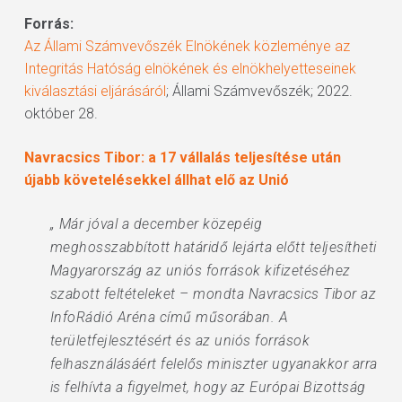
Forrás:
Az Állami Számvevőszék Elnökének közleménye az
Integritás Hatóság elnökének és elnökhelyetteseinek
kiválasztási eljárásáról
; Állami Számvevőszék; 2022.
október 28.
Navracsics Tibor: a 17 vállalás teljesítése után
újabb követelésekkel állhat elő az Unió
„ Már jóval a december közepéig
meghosszabbított határidő lejárta előtt teljesítheti
Magyarország az uniós források kifizetéséhez
szabott feltételeket – mondta Navracsics Tibor az
InfoRádió Aréna című műsorában. A
területfejlesztésért és az uniós források
felhasználásáért felelős miniszter ugyanakkor arra
is felhívta a figyelmet, hogy az Európai Bizottság