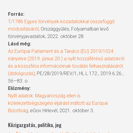
Forrás:
T/1786 Egyes törvények közadatokkal összefüggő
módosításáról
; Országgyűlés, Folyamatban levő
törvényjavaslatok; 2022. október 28.
Lásd még:
Az Európai Parlament és a Tanács (EU) 2019/1024
irányelve (2019. június 20.) a nyílt hozzáférésű adatokról
és a közszféra információinak további felhasználásáról
(átdolgozás)
; PE/28/2019/REV/1, HL L 172., 2019.6.26.,
56—83. o.
Előzmény:
Nyílt adatok: Magyarország ellen is
kötelezettségszegési eljárást indított az Európai
Bizottság
; eGov Hírlevél; 2021. október 3.
Közigazgatás, politika, jog