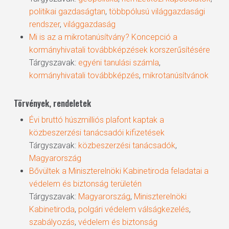
politikai gazdaságtan
,
többpólusú világgazdasági
rendszer
,
világgazdaság
Mi is az a mikrotanúsítvány? Koncepció a
kormányhivatali továbbképzések korszerűsítésére
Tárgyszavak:
egyéni tanulási számla
,
kormányhivatali továbbképzés
,
mikrotanúsítvánok
Törvények, rendeletek
Évi bruttó húszmilliós plafont kaptak a
közbeszerzési tanácsadói kifizetések
Tárgyszavak:
közbeszerzési tanácsadók
,
Magyarország
Bővültek a Miniszterelnöki Kabinetiroda feladatai a
védelem és biztonság területén
Tárgyszavak:
Magyarország
,
Miniszterelnöki
Kabinetiroda
,
polgári védelem válságkezelés
,
szabályozás
,
védelem és biztonság