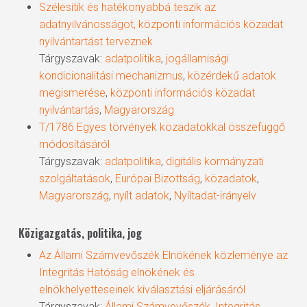
Szélesítik és hatékonyabbá teszik az
adatnyilvánosságot, központi információs közadat
nyilvántartást terveznek
Tárgyszavak:
adatpolitika
,
jogállamisági
kondicionalitási mechanizmus
,
közérdekű adatok
megismerése
,
központi információs közadat
nyilvántartás
,
Magyarország
T/1786 Egyes törvények közadatokkal összefüggő
módosításáról
Tárgyszavak:
adatpolitika
,
digitális kormányzati
szolgáltatások
,
Európai Bizottság
,
közadatok
,
Magyarország
,
nyílt adatok
,
Nyíltadat-irányelv
Közigazgatás, politika, jog
Az Állami Számvevőszék Elnökének közleménye az
Integritás Hatóság elnökének és
elnökhelyetteseinek kiválasztási eljárásáról
Tárgyszavak:
Állami Számvevőszék
,
Integritás