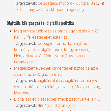
Tárgyszavak:
belsőégésű motorok
,
Európai Unió
,
Fit
for 55
,
Irány az 55%!
,
klímasemlegesség
Digitális közigazgatás, digitális politika
Még egyszerűbb lesz az online ügyintézés a NAV-
nál – új fejlesztéseket adtak át
Tárgyszavak:
adóügyi informatika
,
digitális
kormányzati szolgáltatások
,
Magyarország
,
Nemzeti Adó- és Vámhivatal (NAV)
,
online
ügyintézés
Magánszemélyeknek díjmentesen biztosítja az e-
aláírást az e-Szignó terminál
Tárgyszavak:
digitális aláírás
,
digitális kormányzati
szolgáltatások
,
e-aláírás
,
e-szignó
,
Magyarország
,
Microsec
Digitális jóléti diszpécseri megbízást nyert el a 4iG
Tárgyszavak:
4iG Nyrt.
,
digitális jóléti