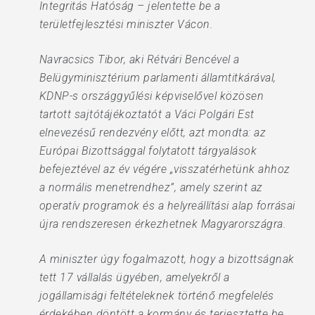
Integritás Hatóság – jelentette be a
területfejlesztési miniszter Vácon.
Navracsics Tibor, aki Rétvári Bencével a
Belügyminisztérium parlamenti államtitkárával,
KDNP-s országgyűlési képviselővel közösen
tartott sajtótájékoztatót a Váci Polgári Est
elnevezésű rendezvény előtt, azt mondta: az
Európai Bizottsággal folytatott tárgyalások
befejeztével az év végére „visszatérhetünk ahhoz
a normális menetrendhez”, amely szerint az
operatív programok és a helyreállítási alap forrásai
újra rendszeresen érkezhetnek Magyarországra.
A miniszter úgy fogalmazott, hogy a bizottságnak
tett 17 vállalás ügyében, amelyekről a
jogállamisági feltételeknek történő megfelelés
érdekében döntött a kormány és terjesztette be