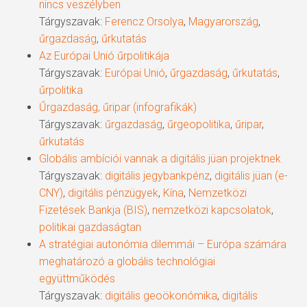
nincs veszélyben
Tárgyszavak:
Ferencz Orsolya
,
Magyarország
,
űrgazdaság
,
űrkutatás
Az Európai Unió űrpolitikája
Tárgyszavak:
Európai Unió
,
űrgazdaság
,
űrkutatás
,
űrpolitika
Űrgazdaság, űripar (infografikák)
Tárgyszavak:
űrgazdaság
,
űrgeopolitika
,
űripar
,
űrkutatás
Globális ambíciói vannak a digitális jüan projektnek
Tárgyszavak:
digitális jegybankpénz
,
digitális jüan (e-
CNY)
,
digitális pénzügyek
,
Kína
,
Nemzetközi
Fizetések Bankja (BIS)
,
nemzetközi kapcsolatok
,
politikai gazdaságtan
A stratégiai autonómia dilemmái – Európa számára
meghatározó a globális technológiai
együttműködés
Tárgyszavak:
digitális geoökonómika
,
digitális