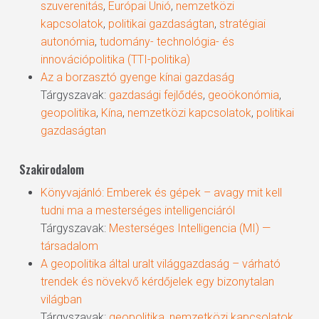
szuverenitás
,
Európai Unió
,
nemzetközi
kapcsolatok
,
politikai gazdaságtan
,
stratégiai
autonómia
,
tudomány- technológia- és
innovációpolitika (TTI-politika)
Az a borzasztó gyenge kínai gazdaság
Tárgyszavak:
gazdasági fejlődés
,
geoökonómia
,
geopolitika
,
Kína
,
nemzetközi kapcsolatok
,
politikai
gazdaságtan
Szakirodalom
Könyvajánló: Emberek és gépek – avagy mit kell
tudni ma a mesterséges intelligenciáról
Tárgyszavak:
Mesterséges Intelligencia (MI) —
társadalom
A geopolitika által uralt világgazdaság – várható
trendek és növekvő kérdőjelek egy bizonytalan
világban
Tárgyszavak:
geopolitika
,
nemzetközi kapcsolatok
,