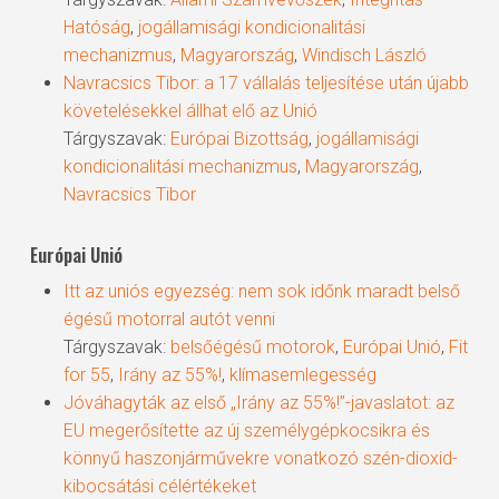
Hatóság
,
jogállamisági kondicionalitási
mechanizmus
,
Magyarország
,
Windisch László
Navracsics Tibor: a 17 vállalás teljesítése után újabb
követelésekkel állhat elő az Unió
Tárgyszavak:
Európai Bizottság
,
jogállamisági
kondicionalitási mechanizmus
,
Magyarország
,
Navracsics Tibor
Európai Unió
Itt az uniós egyezség: nem sok időnk maradt belső
égésű motorral autót venni
Tárgyszavak:
belsőégésű motorok
,
Európai Unió
,
Fit
for 55
,
Irány az 55%!
,
klímasemlegesség
Jóváhagyták az első „Irány az 55%!”-javaslatot: az
EU megerősítette az új személygépkocsikra és
könnyű haszonjárművekre vonatkozó szén-dioxid-
kibocsátási célértékeket