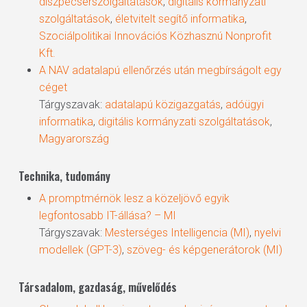
diszpécserszolgáltatások
,
digitális kormányzati
szolgáltatások
,
életvitelt segítő informatika
,
Szociálpolitikai Innovációs Közhasznú Nonprofit
Kft.
A NAV adatalapú ellenőrzés után megbírságolt egy
céget
Tárgyszavak:
adatalapú közigazgatás
,
adóügyi
informatika
,
digitális kormányzati szolgáltatások
,
Magyarország
Technika, tudomány
A promptmérnök lesz a közeljövő egyik
legfontosabb IT-állása? – MI
Tárgyszavak:
Mesterséges Intelligencia (MI)
,
nyelvi
modellek (GPT-3)
,
szöveg- és képgenerátorok (MI)
Társadalom, gazdaság, művelődés