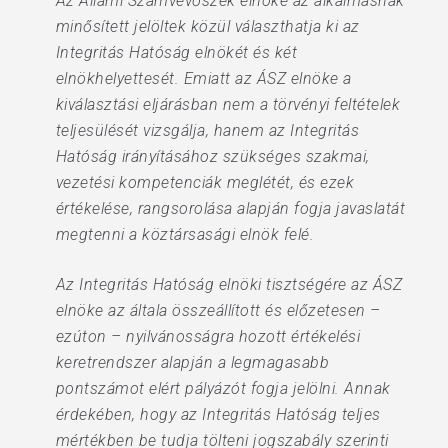
Az Állami Számvevőszék elnöke az alkalmasnak
minősített jelöltek közül választhatja ki az
Integritás Hatóság elnökét és két
elnökhelyettesét. Emiatt az ÁSZ elnöke a
kiválasztási eljárásban nem a törvényi feltételek
teljesülését vizsgálja, hanem az Integritás
Hatóság irányításához szükséges szakmai,
vezetési kompetenciák meglétét, és ezek
értékelése, rangsorolása alapján fogja javaslatát
megtenni a köztársasági elnök felé.
Az Integritás Hatóság elnöki tisztségére az ÁSZ
elnöke az általa összeállított és előzetesen –
ezúton – nyilvánosságra hozott értékelési
keretrendszer alapján a legmagasabb
pontszámot elért pályázót fogja jelölni. Annak
érdekében, hogy az Integritás Hatóság teljes
mértékben be tudja tölteni jogszabály szerinti