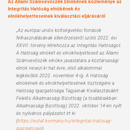
Az Állami Számvevőszék Elnökének közleménye az
Integritás Hatóság elnökének és
elnökhelyetteseinek kiválasztási eljárásáról
„Az európai uniós költségvetési források
felhasználásának ellenőrzéséről szóló 2022. évi
XXVII. törvény létrehozza az Integritás Hatóságot.
A Hatóság elnökét és elnökhelyetteseit az Állami
Számvevőszék elnöke javaslatára a köztársasági
elnök nevezi ki hat évre, első alkalommal
legkésőbb 2022. november 4-ig. A Hatóság
elnökének és elnökhelyettesének tisztségére a
Hatóság Igazgatósága Tagjainak Kiválasztásáért
Felelős Alkalmassági Bizottság (a továbbiakban:
Alkalmassági Bizottság) 2022. október 14-én nyílt
és nyilvános pályázatot írt ki
(
https://eutaf.kormany.hu/integritas-hatosag-
igazgatosag
).