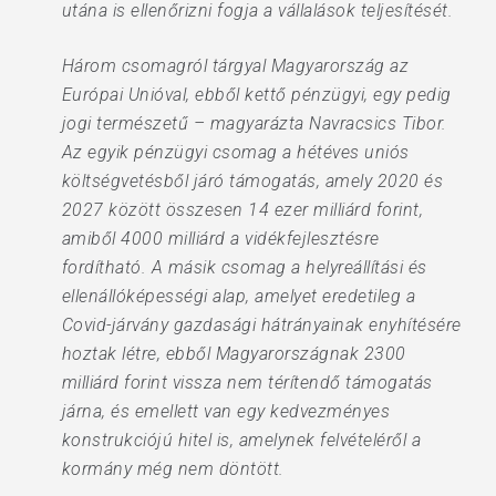
utána is ellenőrizni fogja a vállalások teljesítését.
Három csomagról tárgyal Magyarország az
Európai Unióval, ebből kettő pénzügyi, egy pedig
jogi természetű – magyarázta Navracsics Tibor.
Az egyik pénzügyi csomag a hétéves uniós
költségvetésből járó támogatás, amely 2020 és
2027 között összesen 14 ezer milliárd forint,
amiből 4000 milliárd a vidékfejlesztésre
fordítható. A másik csomag a helyreállítási és
ellenállóképességi alap, amelyet eredetileg a
Covid-járvány gazdasági hátrányainak enyhítésére
hoztak létre, ebből Magyarországnak 2300
milliárd forint vissza nem térítendő támogatás
járna, és emellett van egy kedvezményes
konstrukciójú hitel is, amelynek felvételéről a
kormány még nem döntött.