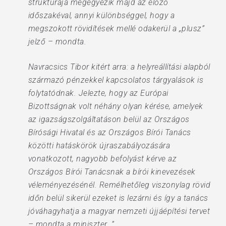
struktúrája megegyezik majd az előző
időszakéval, annyi különbséggel, hogy a
megszokott rövidítések mellé odakerül a „plusz”
jelző – mondta.
Navracsics Tibor kitért arra: a helyreállítási alapból
származó pénzekkel kapcsolatos tárgyalások is
folytatódnak. Jelezte, hogy az Európai
Bizottságnak volt néhány olyan kérése, amelyek
az igazságszolgáltatáson belül az Országos
Bírósági Hivatal és az Országos Bírói Tanács
közötti hatáskörök újraszabályozására
vonatkozott, nagyobb befolyást kérve az
Országos Bírói Tanácsnak a bírói kinevezések
véleményezésénél. Remélhetőleg viszonylag rövid
időn belül sikerül ezeket is lezárni és így a tanács
jóváhagyhatja a magyar nemzeti újjáépítési tervet
– mondta a miniszter. ”