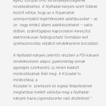
egész Európai Unió versenyképességének
növekedéséhez. A Nyíltadat-irányelv ezért többek
között előírja, hogy az e folyamatok
szempontjából legértékesebb adattípusokat – az
ún. nagy értékű állami adatkészleteket – valós
időben, számítógépes kapcsolaton keresztül,
elektronikusan feldolgozható formában kell
újrahasznosítás céljából rendelkezésre bocsátani.
A Nyíltadat-irányelv jelentős részben a PSI-irányelv
rendelkezésein alapul, gyakorlatilag annak
egységes szerkezetű, új néven kiadott
módosításának felel meg. A Közadat tv.
módosítása, a
Közadat tv. szerkezeti és logikai felépítésének
megtartása mellett valósítja meg a Nyíltadat-
irányelv hazai jogrendszerbe való átültetését.”