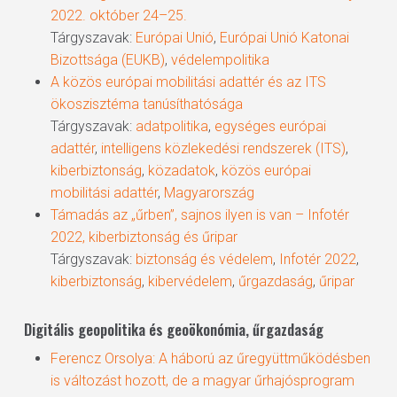
2022. október 24–25.
Tárgyszavak:
Európai Unió
,
Európai Unió Katonai
Bizottsága (EUKB)
,
védelempolitika
A közös európai mobilitási adattér és az ITS
ökoszisztéma tanúsíthatósága
Tárgyszavak:
adatpolitika
,
egységes európai
adattér
,
intelligens közlekedési rendszerek (ITS)
,
kiberbiztonság
,
közadatok
,
közös európai
mobilitási adattér
,
Magyarország
Támadás az „űrben”, sajnos ilyen is van – Infotér
2022, kiberbiztonság és űripar
Tárgyszavak:
biztonság és védelem
,
Infotér 2022
,
kiberbiztonság
,
kibervédelem
,
űrgazdaság
,
űripar
Digitális geopolitika és geoökonómia, űrgazdaság
Ferencz Orsolya: A háború az űregyüttműködésben
is változást hozott, de a magyar űrhajósprogram