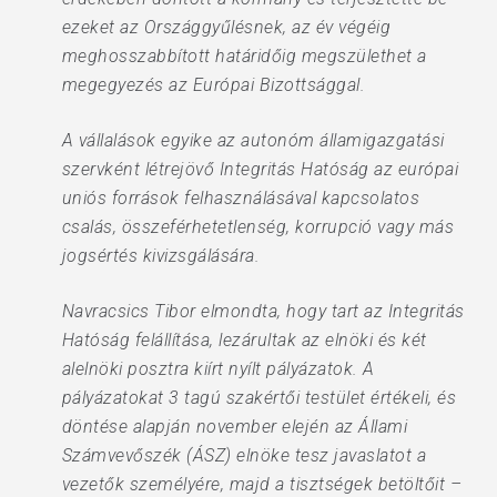
ezeket az Országgyűlésnek, az év végéig
meghosszabbított határidőig megszülethet a
megegyezés az Európai Bizottsággal.
A vállalások egyike az autonóm államigazgatási
szervként létrejövő Integritás Hatóság az európai
uniós források felhasználásával kapcsolatos
csalás, összeférhetetlenség, korrupció vagy más
jogsértés kivizsgálására.
Navracsics Tibor elmondta, hogy tart az Integritás
Hatóság felállítása, lezárultak az elnöki és két
alelnöki posztra kiírt nyílt pályázatok. A
pályázatokat 3 tagú szakértői testület értékeli, és
döntése alapján november elején az Állami
Számvevőszék (ÁSZ) elnöke tesz javaslatot a
vezetők személyére, majd a tisztségek betöltőit –