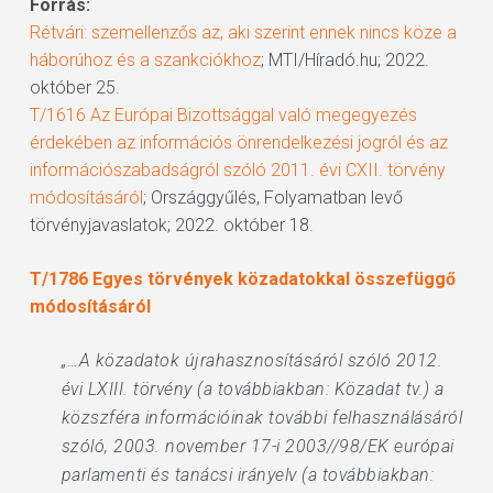
Forrás:
Rétvári: szemellenzős az, aki szerint ennek nincs köze a
háborúhoz és a szankciókhoz
; MTI/Híradó.hu; 2022.
október 25.
T/1616 Az Európai Bizottsággal való megegyezés
érdekében az információs önrendelkezési jogról és az
információszabadságról szóló 2011. évi CXII. törvény
módosításáról
; Országgyűlés, Folyamatban levő
törvényjavaslatok; 2022. október 18.
T/1786 Egyes törvények közadatokkal összefüggő
módosításáról
„…A közadatok újrahasznosításáról szóló 2012.
évi LXIII. törvény (a továbbiakban: Közadat tv.) a
közszféra információinak további felhasználásáról
szóló, 2003. november 17-i 2003//98/EK európai
parlamenti és tanácsi irányelv (a továbbiakban: