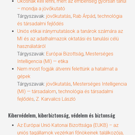
Okosnak kell lenni, mert az emberiség gyorsan tanul
– mondja a jövőkutató
Tárgyszavak:
jövőkutatás
,
Rab Árpád
,
technológia
és társadalmi fejlődés
Uniós etikai iránymutatások a tanárok számára az
MI és az adathalmazok oktatási és tanulási célú
használatáról
Tárgyszavak:
Európai Bizottság
,
Mesterséges
Intelligencia (MI) — etika
Nem most fogják átvenni felettünk a hatalmat a
gépek
Tárgyszavak:
jövőkutatás
,
Mesterséges Intelligencia
(MI) — társadalom
,
technológia és társadalmi
fejlődés
,
Z. Karvalics László
Kibervédelem, kiberbiztonság, védelem és biztonság
Az Európai Unió Katonai Bizottsága (EUKB) – az
uniós tagállamok vezérkari főnökeinek találkozója,