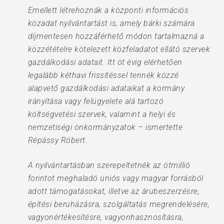
Emellett létrehoznák a központi információs
közadat nyilvántartást is, amely bárki számára
díjmentesen hozzáférhető módon tartalmazná a
közzétételre kötelezett közfeladatot ellátó szervek
gazdálkodási adatait. Itt öt évig elérhetően
legalább kéthavi frissítéssel tennék közzé
alapvető gazdálkodási adataikat a kormány
irányítása vagy felügyelete alá tartozó
költségvetési szervek, valamint a helyi és
nemzetiségi önkormányzatok – ismertette
Répássy Róbert.
A nyilvántartásban szerepeltetnék az ötmillió
forintot meghaladó uniós vagy magyar forrásból
adott támogatásokat, illetve az árubeszerzésre,
építési beruházásra, szolgáltatás megrendelésére,
vagyonértékesítésre, vagyonhasznosításra,