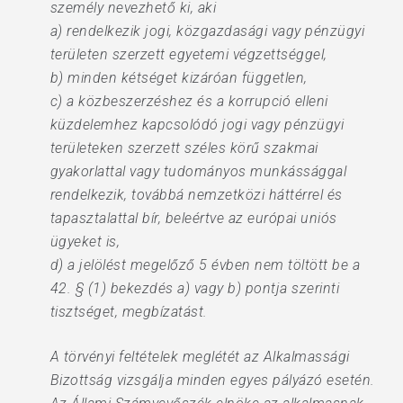
személy nevezhető ki, aki
a) rendelkezik jogi, közgazdasági vagy pénzügyi
területen szerzett egyetemi végzettséggel,
b) minden kétséget kizáróan független,
c) a közbeszerzéshez és a korrupció elleni
küzdelemhez kapcsolódó jogi vagy pénzügyi
területeken szerzett széles körű szakmai
gyakorlattal vagy tudományos munkássággal
rendelkezik, továbbá nemzetközi háttérrel és
tapasztalattal bír, beleértve az európai uniós
ügyeket is,
d) a jelölést megelőző 5 évben nem töltött be a
42. § (1) bekezdés a) vagy b) pontja szerinti
tisztséget, megbízatást.
A törvényi feltételek meglétét az Alkalmassági
Bizottság vizsgálja minden egyes pályázó esetén.