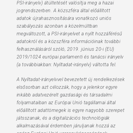
PSI-irányelv) átültetését valósítja meg a hazai
jogrendszerben. A közszféra által előállított
adatok újrahasznosítására vonatkozó uniós
szabályozás azonban a közelmúltban
megváltozott, a PSI-irányelvet a nyílt hozzáférésű
adatokról és a közszféra információinak további
felhasználásáról szóló, 2019. június 20-i (EU)
2019/1024 európai parlamenti és tanácsi irányelv
(a továbbiakban: Nyíltadat-irányelv) váltotta fel.
A Nyíltadat-irányelvvel bevezetett új rendelkezések
elsősorban azt célozzák, hogy a jelenkor egyre
inkább adatvezérelt gazdasági és társadalmi
folyamataiban az Európai Unió tagállamai által
előállított adattömegek is egyre nagyobb szerepet
játsszanak, és a digitalizációs technológiák
alkalmazásával érdemben járuljanak hozzá az