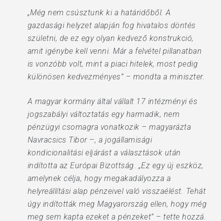
„Még nem csúsztunk ki a határidőből. A
gazdasági helyzet alapján fog hivatalos döntés
születni, de ez egy olyan kedvező konstrukció,
amit igénybe kell venni. Már a felvétel pillanatban
is vonzóbb volt, mint a piaci hitelek, most pedig
különösen kedvezményes” – mondta a miniszter.
A magyar kormány által vállalt 17 intézményi és
jogszabályi változtatás egy harmadik, nem
pénzügyi csomagra vonatkozik – magyarázta
Navracsics Tibor –, a jogállamisági
kondicionalitási eljárást a választások után
indította az Európai Bizottság. „Ez egy új eszköz,
amelynek célja, hogy megakadályozza a
helyreállítási alap pénzeivel való visszaélést. Tehát
úgy indították meg Magyarország ellen, hogy még
meg sem kapta ezeket a pénzeket” – tette hozzá.