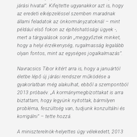
járási hivatal”. Kifejtette ugyanakkor azt is, hogy
az eredeti elképzeléssel szemben maradnak
állami feladatok az önkormányzatoknál – mint
például első fokon az építéshatósági ügyek -,
mert a tárgyalások során „meggyőztek minket,
hogy a helyi érzékenység, rugalmasság legalább
olyan fontos, mint az egységes jogalkalmazás”.
Navracsics Tibor kitért arra is, hogy a januártól
életbe lépő új járási rendszer működése a
gyakorlatban még alakulhat, ebből a szempontból
2013 próbaév. „A kormánymegbízottakat is arra
biztattam, hogy legyünk nyitottak, bármilyen
probléma, feszültség van, tudjunk konzultálni és
korrigálni” – tette hozzá.
A miniszterelnök-helyettes úgy vélekedett, 2013