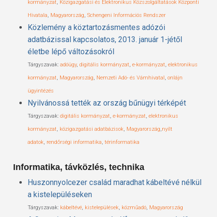
kormányzat
,
Közigazgatási és Elektronikus Közszolgáltatások Központi
Hivatala
,
Magyarország
,
Schengeni Információs Rendszer
Közlemény a köztartozásmentes adózói
adatbázissal kapcsolatos, 2013. január 1-jétől
életbe lépő változásokról
Tárgyszavak:
adóügy
,
digitális kormányzat
,
e-kormányzat
,
elektronikus
kormányzat
,
Magyarország
,
Nemzeti Adó- és Vámhivatal
,
onlájn
ügyintézés
Nyilvánossá tették az ország bűnügyi térképét
Tárgyszavak:
digitális kormányzat
,
e-kormányzat
,
elektronikus
kormányzat
,
közigazgatási adatbázisok
,
Magyarország
,
nyílt
adatok
,
rendőrségi informatika
,
térinformatika
Informatika, távközlés, technika
Huszonnyolcezer család maradhat kábeltévé nélkül
a kistelepüléseken
Tárgyszavak:
kábeltévé
,
kistelepülések
,
közműadó
,
Magyarország