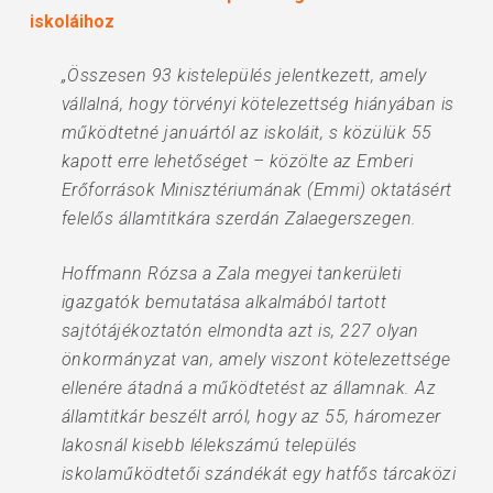
iskoláihoz
„Összesen 93 kistelepülés jelentkezett, amely
vállalná, hogy törvényi kötelezettség hiányában is
működtetné januártól az iskoláit, s közülük 55
kapott erre lehetőséget – közölte az Emberi
Erőforrások Minisztériumának (Emmi) oktatásért
felelős államtitkára szerdán Zalaegerszegen.
Hoffmann Rózsa a Zala megyei tankerületi
igazgatók bemutatása alkalmából tartott
sajtótájékoztatón elmondta azt is, 227 olyan
önkormányzat van, amely viszont kötelezettsége
ellenére átadná a működtetést az államnak. Az
államtitkár beszélt arról, hogy az 55, háromezer
lakosnál kisebb lélekszámú település
iskolaműködtetői szándékát egy hatfős tárcaközi