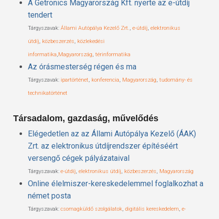
A Getronics Magyarország Kft. nyerte az e-útdíj
tendert
Tárgyszavak:
Állami Autópálya Kezelő Zrt.
,
e-útdíj
,
elektronikus
útdíj
,
közbeszerzés
,
közlekedési
informatika
,
Magyarország
,
térinformatika
Az órásmesterség régen és ma
Tárgyszavak:
ipartörténet
,
konferencia
,
Magyarország
,
tudomány- és
technikatörténet
Társadalom, gazdaság, művelődés
Elégedetlen az az Állami Autópálya Kezelő (ÁAK)
Zrt. az elektronikus útdíjrendszer építéséért
versengő cégek pályázataival
Tárgyszavak:
e-útdíj
,
elektronikus útdíj
,
közbeszerzés
,
Magyarország
Online élelmiszer-kereskedelemmel foglalkozhat a
német posta
Tárgyszavak:
csomagküldő szolgálatok
,
digitális kereskedelem
,
e-