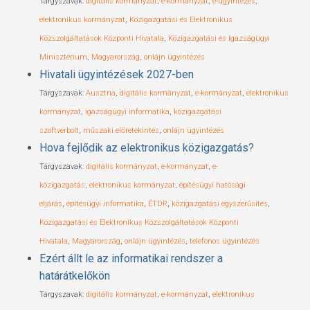
Tárgyszavak:
digitális kormányzat
,
e-kormányzat
,
e-ügyintézés
,
elektronikus kormányzat
,
Közigazgatási és Elektronikus
Közszolgáltatások Központi Hivatala
,
Közigazgatási és Igazságügyi
Minisztérium
,
Magyarország
,
onlájn ügyintézés
Hivatali ügyintézések 2027-ben
Tárgyszavak:
Ausztria
,
digitális kormányzat
,
e-kormányzat
,
elektronikus
kormányzat
,
igazságügyi informatika
,
közigazgatási
szoftverbolt
,
műszaki előretekintés
,
onlájn ügyintézés
Hova fejlődik az elektronikus közigazgatás?
Tárgyszavak:
digitális kormányzat
,
e-kormányzat
,
e-
közigazgatás
,
elektronikus kormányzat
,
építésügyi hatósági
eljárás
,
építésügyi informatika
,
ÉTDR
,
közigazgatási egyszerűsítés
,
Közigazgatási és Elektronikus Közszolgáltatások Központi
Hivatala
,
Magyarország
,
onlájn ügyintézés
,
telefonos ügyintézés
Ezért állt le az informatikai rendszer a
határátkelőkön
Tárgyszavak:
digitális kormányzat
,
e-kormányzat
,
elektronikus