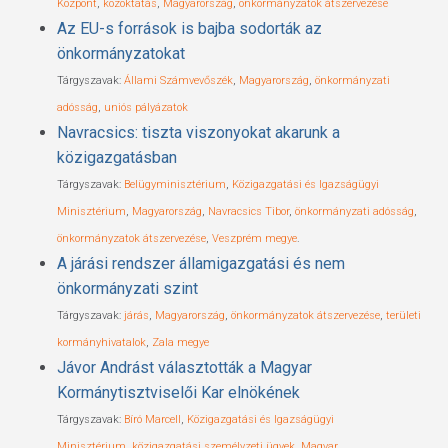
Központ
,
közoktatás
,
Magyarország
,
önkormányzatok átszervezése
Az EU-s források is bajba sodorták az
önkormányzatokat
Tárgyszavak:
Állami Számvevőszék
,
Magyarország
,
önkormányzati
adósság
,
uniós pályázatok
Navracsics: tiszta viszonyokat akarunk a
közigazgatásban
Tárgyszavak:
Belügyminisztérium
,
Közigazgatási és Igazságügyi
Minisztérium
,
Magyarország
,
Navracsics Tibor
,
önkormányzati adósság
,
önkormányzatok átszervezése
,
Veszprém megye
.
A járási rendszer államigazgatási és nem
önkormányzati szint
Tárgyszavak:
járás
,
Magyarország
,
önkormányzatok átszervezése
,
területi
kormányhivatalok
,
Zala megye
Jávor Andrást választották a Magyar
Kormánytisztviselői Kar elnökének
Tárgyszavak:
Bíró Marcell
,
Közigazgatási és Igazságügyi
Minisztérium
,
közigazgatási személyzeti ügyek
,
Magyar