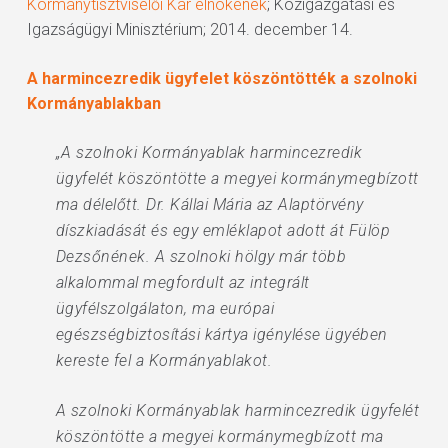
Kormánytisztviselői Kar elnökének
; Közigazgatási és
Igazságügyi Minisztérium; 2014. december 14.
A harmincezredik ügyfelet köszöntötték a szolnoki
Kormányablakban
„A szolnoki Kormányablak harmincezredik
ügyfelét köszöntötte a megyei kormánymegbízott
ma délelőtt. Dr. Kállai Mária az Alaptörvény
díszkiadását és egy emléklapot adott át Fülöp
Dezsőnének. A szolnoki hölgy már több
alkalommal megfordult az integrált
ügyfélszolgálaton, ma európai
egészségbiztosítási kártya igénylése ügyében
kereste fel a Kormányablakot.
A szolnoki Kormányablak harmincezredik ügyfelét
köszöntötte a megyei kormánymegbízott ma