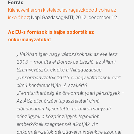
Forrás:
Kilencvenhárom kistelepülés ragaszkodott volna az
iskoláihoz
; Napi Gazdaság/MTI; 2012. december 12.
Az EU-s források is bajba sodorták az
önkormányzatokat
„ Valóban igen nagy változásoknak az éve lesz
2013 – mondta el Domokos László, az Állami
Számvevőszék elnöke a Világgazdaság
„Önkormányzatok ‘2013 A nagy változások éve”
című konferenciáján. A szakértő
„Fenntarthatóság és önkormányzati pénzügyek –
Az ÁSZ ellenőrzési tapasztalatai” című
előadásában kijelentette: az önkormányzati
pénzügyek a közpénzügyek leginkább
emberközeli szegmensét alkotják. Az
önkormányzatok pénzügyei mindenkire azonnal