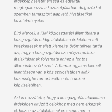
érdekképviseletét ellássa és egyúttal
megfogalmazza a közszolgálatban dolgozókkal
szemben támasztott alapvető hivatásetikai
követelményeket.
Biró Marcell, a KIM közigazgatási államtitkára a
közigazgatás eddigi átalakítása érdekében tett
intézkedések mellett kiemelte, örömtelinek tartja
azt, hogy a közigazgatási személyzetpolitika
átalakításának folyamata ehhez a fontos
állomásához érkezett. A Karnak ugyanis kiemelt
jelentősége van a köz szolgálatában állók
közösségbe tömörítésében és érdekeik
képviseletében.
Azt is hozzátette, hogy a közigazgatás átalakítása
érdekében kitűzött célokhoz még nem érkeztek
el, hiszen az átalakítás sikeressége nem a