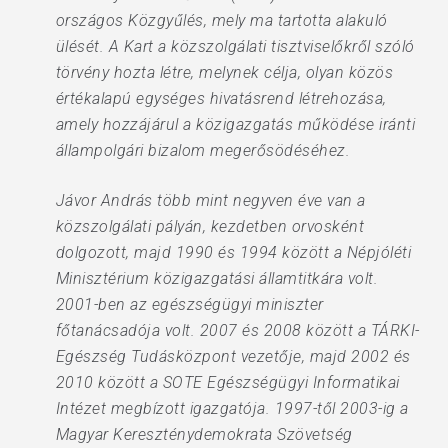
országos Közgyűlés, mely ma tartotta alakuló
ülését. A Kart a közszolgálati tisztviselőkről szóló
törvény hozta létre, melynek célja, olyan közös
értékalapú egységes hivatásrend létrehozása,
amely hozzájárul a közigazgatás működése iránti
állampolgári bizalom megerősödéséhez.
Jávor András több mint negyven éve van a
közszolgálati pályán, kezdetben orvosként
dolgozott, majd 1990 és 1994 között a Népjóléti
Minisztérium közigazgatási államtitkára volt.
2001-ben az egészségügyi miniszter
főtanácsadója volt. 2007 és 2008 között a TÁRKI-
Egészség Tudásközpont vezetője, majd 2002 és
2010 között a SOTE Egészségügyi Informatikai
Intézet megbízott igazgatója. 1997-től 2003-ig a
Magyar Kereszténydemokrata Szövetség