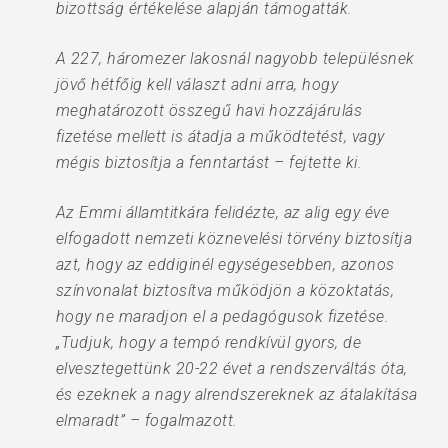
bizottság értékelése alapján támogatták.
A 227, háromezer lakosnál nagyobb településnek
jövő hétfőig kell választ adni arra, hogy
meghatározott összegű havi hozzájárulás
fizetése mellett is átadja a működtetést, vagy
mégis biztosítja a fenntartást – fejtette ki.
Az Emmi államtitkára felidézte, az alig egy éve
elfogadott nemzeti köznevelési törvény biztosítja
azt, hogy az eddiginél egységesebben, azonos
színvonalat biztosítva működjön a közoktatás,
hogy ne maradjon el a pedagógusok fizetése.
„Tudjuk, hogy a tempó rendkívül gyors, de
elvesztegettünk 20-22 évet a rendszerváltás óta,
és ezeknek a nagy alrendszereknek az átalakítása
elmaradt” – fogalmazott.