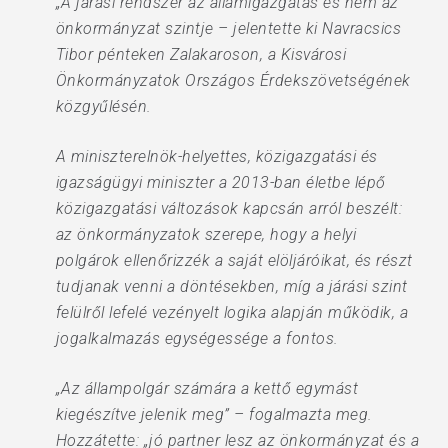
„A járási rendszer az államigazgatás és nem az
önkormányzat szintje – jelentette ki Navracsics
Tibor pénteken Zalakaroson, a Kisvárosi
Önkormányzatok Országos Érdekszövetségének
közgyűlésén.
A miniszterelnök-helyettes, közigazgatási és
igazságügyi miniszter a 2013-ban életbe lépő
közigazgatási változások kapcsán arról beszélt:
az önkormányzatok szerepe, hogy a helyi
polgárok ellenőrizzék a saját elöljáróikat, és részt
tudjanak venni a döntésekben, míg a járási szint
felülről lefelé vezényelt logika alapján működik, a
jogalkalmazás egységessége a fontos.
„Az állampolgár számára a kettő egymást
kiegészítve jelenik meg” – fogalmazta meg.
Hozzátette: „jó partner lesz az önkormányzat és a