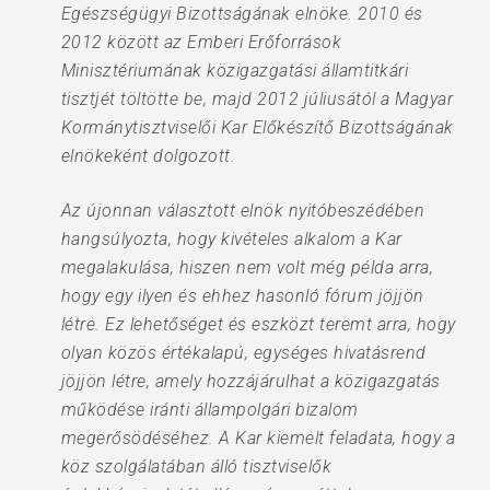
Egészségügyi Bizottságának elnöke. 2010 és
2012 között az Emberi Erőforrások
Minisztériumának közigazgatási államtitkári
tisztjét töltötte be, majd 2012 júliusától a Magyar
Kormánytisztviselői Kar Előkészítő Bizottságának
elnökeként dolgozott.
Az újonnan választott elnök nyitóbeszédében
hangsúlyozta, hogy kivételes alkalom a Kar
megalakulása, hiszen nem volt még példa arra,
hogy egy ilyen és ehhez hasonló fórum jöjjön
létre. Ez lehetőséget és eszközt teremt arra, hogy
olyan közös értékalapú, egységes hivatásrend
jöjjön létre, amely hozzájárulhat a közigazgatás
működése iránti állampolgári bizalom
megerősödéséhez. A Kar kiemelt feladata, hogy a
köz szolgálatában álló tisztviselők