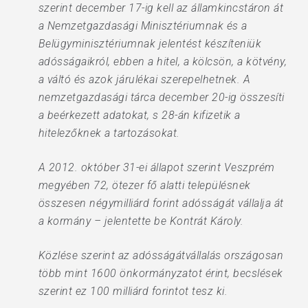
szerint december 17-ig kell az államkincstáron át
a Nemzetgazdasági Minisztériumnak és a
Belügyminisztériumnak jelentést készíteniük
adósságaikról, ebben a hitel, a kölcsön, a kötvény,
a váltó és azok járulékai szerepelhetnek. A
nemzetgazdasági tárca december 20-ig összesíti
a beérkezett adatokat, s 28-án kifizetik a
hitelezőknek a tartozásokat.
A 2012. október 31-ei állapot szerint Veszprém
megyében 72, ötezer fő alatti településnek
összesen négymilliárd forint adósságát vállalja át
a kormány – jelentette be Kontrát Károly.
Közlése szerint az adósságátvállalás országosan
több mint 1600 önkormányzatot érint, becslések
szerint ez 100 milliárd forintot tesz ki.