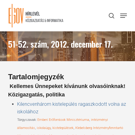
Skip
to
Menu
search
main
Close
content
Menu
51-52. szám, 2012. december 17.
Tartalomjegyzék
Kellemes Ünnepeket kívánunk olvasóinknak!
Közigazgatás, politika
Kilencvenhárom kistelepülés ragaszkodott volna az
iskoláihoz
Tárgyszavak:
Emberi Erőforrások Minisztériuma
,
intézményi
államosítás
,
iskolaügy
,
kistelepülések
,
Klebelsberg Intézményfenntartó