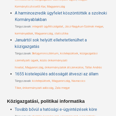
Kormánytisztviselői Kar
,
Magyarország
A harmincezredik ügyfelet köszöntötték a szolnoki
Kormányablakban
Tárgyszavak:
integrált ügyfélszolgálat
,
Jász-Nagykun-Szolnok megye
,
kormányablak
,
Magyarország
,
statisztika
Januártól sok helyütt ellehetetlenülhet a
közigazgatás
Tárgyszavak:
Belügyminisztérium
,
kistelepülések
,
közigazgatási
személyzeti ügyek
,
közös önkormányzati
hivatal
,
Magyarország
,
önkormányzatok átszervezése
,
Tállai András
1655 kistelepülés adósságát átveszi az állam
Tárgyszavak:
kistelepülések
,
Magyarország
,
Navracsics
Tibor
,
önkormányzati adósság
,
Zala megye
Közigazgatási, politikai informatika
Tovább bővül a hatósági e-ügyintézések köre