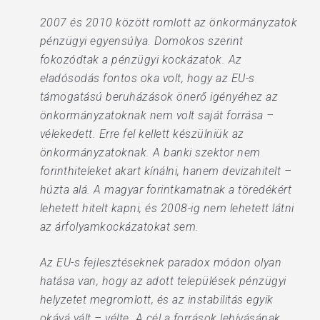
2007 és 2010 között romlott az önkormányzatok
pénzügyi egyensúlya. Domokos szerint
fokozódtak a pénzügyi kockázatok. Az
eladósodás fontos oka volt, hogy az EU-s
támogatású beruházások önerő igényéhez az
önkormányzatoknak nem volt saját forrása –
vélekedett. Erre fel kellett készülniük az
önkormányzatoknak. A banki szektor nem
forinthiteleket akart kínálni, hanem devizahitelt –
húzta alá. A magyar forintkamatnak a töredékért
lehetett hitelt kapni, és 2008-ig nem lehetett látni
az árfolyamkockázatokat sem.
Az EU-s fejlesztéseknek paradox módon olyan
hatása van, hogy az adott települések pénzügyi
helyzetet megromlott, és az instabilitás egyik
okává vált – vélte. A cél a források lehívásának