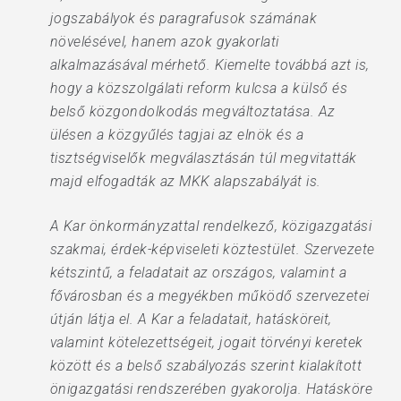
jogszabályok és paragrafusok számának
növelésével, hanem azok gyakorlati
alkalmazásával mérhető. Kiemelte továbbá azt is,
hogy a közszolgálati reform kulcsa a külső és
belső közgondolkodás megváltoztatása. Az
ülésen a közgyűlés tagjai az elnök és a
tisztségviselők megválasztásán túl megvitatták
majd elfogadták az MKK alapszabályát is.
A Kar önkormányzattal rendelkező, közigazgatási
szakmai, érdek-képviseleti köztestület. Szervezete
kétszintű, a feladatait az országos, valamint a
fővárosban és a megyékben működő szervezetei
útján látja el. A Kar a feladatait, hatásköreit,
valamint kötelezettségeit, jogait törvényi keretek
között és a belső szabályozás szerint kialakított
önigazgatási rendszerében gyakorolja. Hatásköre