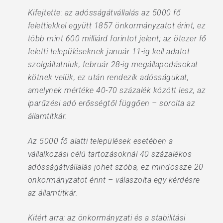
Kifejtette: az adósságátvállalás az 5000 fő
felettiekkel együtt 1857 önkormányzatot érint, ez
több mint 600 milliárd forintot jelent; az ötezer fő
feletti településeknek január 11-ig kell adatot
szolgáltatniuk, február 28-ig megállapodásokat
kötnek velük, ez után rendezik adósságukat,
amelynek mértéke 40-70 százalék között lesz, az
iparűzési adó erősségtől függően – sorolta az
államtitkár.
Az 5000 fő alatti települések esetében a
vállalkozási célú tartozásoknál 40 százalékos
adósságátvállalás jöhet szóba, ez mindössze 20
önkormányzatot érint – válaszolta egy kérdésre
az államtitkár.
Kitért arra: az önkormányzati és a stabilitási