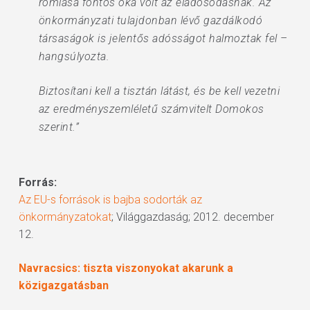
romlása fontos oka volt az eladósodásnak. Az
önkormányzati tulajdonban lévő gazdálkodó
társaságok is jelentős adósságot halmoztak fel –
hangsúlyozta.
Biztosítani kell a tisztán látást, és be kell vezetni
az eredményszemléletű számvitelt Domokos
szerint.”
Forrás:
Az EU-s források is bajba sodorták az
önkormányzatokat
; Világgazdaság; 2012. december
12.
Navracsics: tiszta viszonyokat akarunk a
közigazgatásban