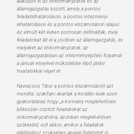
alakuljon ki az önkormányzatok és az
államigazgatás között, amely a pontos
feladatelhatároláson, a pontos intézményi
elhatároláson és a pontos elszámoláson alapul.
Az elmúlt két évben pontosan definiálták, mely
feladatokat lát el a jövőben az államigazgatás, és
melyeket az önkormányzatok; az
államigazgatásban az intézményépítési folyamat
a január elsejével működésbe lépő járási
hivatalokkal véget ér.
Navracsics Tibor a pontos elszámolásról azt
mondta: szakítani akartak a korábbi évek azon
gyakorlatával, hogy „a kormány meglehetősen
bőkezűen osztott feladatokat az
önkormányzatokra, azonban meglehetősen
szűkkeblű volt akkor, amikor a feladatok
ellátásához szükséges anyagi fedezetet is