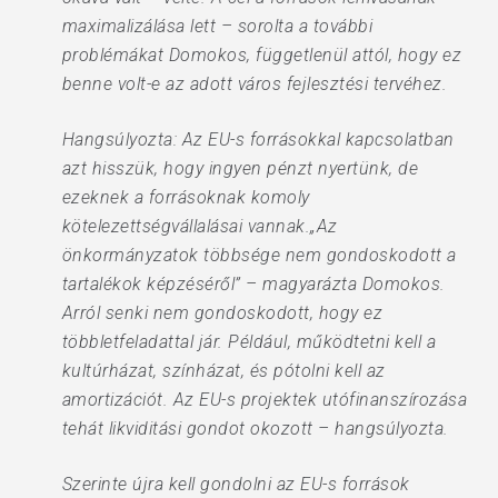
maximalizálása lett – sorolta a további
problémákat Domokos, függetlenül attól, hogy ez
benne volt-e az adott város fejlesztési tervéhez.
Hangsúlyozta: Az EU-s forrásokkal kapcsolatban
azt hisszük, hogy ingyen pénzt nyertünk, de
ezeknek a forrásoknak komoly
kötelezettségvállalásai vannak.„Az
önkormányzatok többsége nem gondoskodott a
tartalékok képzéséről” – magyarázta Domokos.
Arról senki nem gondoskodott, hogy ez
többletfeladattal jár. Például, működtetni kell a
kultúrházat, színházat, és pótolni kell az
amortizációt. Az EU-s projektek utófinanszírozása
tehát likviditási gondot okozott – hangsúlyozta.
Szerinte újra kell gondolni az EU-s források