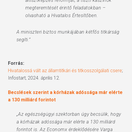
altisztképzés reformját, a tiszti kaszinók
megteremtését érintő feladatokban –
olvasható a Hivatalos Értesítőben.
A miniszteri biztos munkájában kétfős titkárság
segíti.”
Forrás:
Hivatalossá vált az államtitkári és titkosszolgálati csere
;
Infostart; 2024. április 12.
Becslések szerint a kórházak adóssága már elérte
a 130 milliárd forintot
„Az egészségügyi szektorban úgy becsülik, hogy
a kórházak adóssága már elérte a 130 milliárd
forintot is. Az Economx érdeklődésére Varga