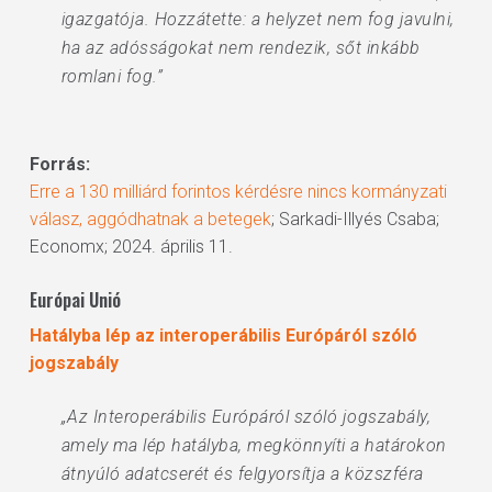
igazgatója. Hozzátette: a helyzet nem fog javulni,
ha az adósságokat nem rendezik, sőt inkább
romlani fog.”
Forrás:
Erre a 130 milliárd forintos kérdésre nincs kormányzati
válasz, aggódhatnak a betegek
; Sarkadi-Illyés Csaba;
Economx; 2024. április 11.
Európai Unió
Hatályba lép az interoperábilis Európáról szóló
jogszabály
„Az Interoperábilis Európáról szóló jogszabály,
amely ma lép hatályba, megkönnyíti a határokon
átnyúló adatcserét és felgyorsítja a közszféra