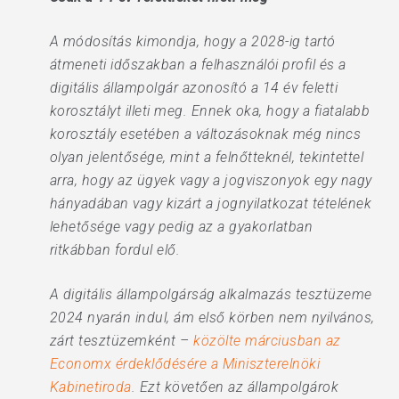
A módosítás kimondja, hogy a 2028-ig tartó
átmeneti időszakban a felhasználói profil és a
digitális állampolgár azonosító a 14 év feletti
korosztályt illeti meg. Ennek oka, hogy a fiatalabb
korosztály esetében a változásoknak még nincs
olyan jelentősége, mint a felnőtteknél, tekintettel
arra, hogy az ügyek vagy a jogviszonyok egy nagy
hányadában vagy kizárt a jognyilatkozat tételének
lehetősége vagy pedig az a gyakorlatban
ritkábban fordul elő.
A digitális állampolgárság alkalmazás tesztüzeme
2024 nyarán indul, ám első körben nem nyilvános,
zárt tesztüzemként –
közölte márciusban az
Economx érdeklődésére a Miniszterelnöki
Kabinetiroda
. Ezt követően az állampolgárok