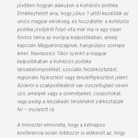
jövőben hogyan alakuljon a kohéziós politika.
Emlékeztetett arra, hogy július 1-jétől kezdődik az
uniós magyar elnökség, és hozzátette: a kohéziós
politika jövőjéről folyó vita már ma is egy olyan
fontos téma az európai belpolitikában, amely
kapcsán Magyarországnak, hangsúlyos szerepe
lehet. Navracsics Tibor szerint a magyar
belpolitikában a kohéziós politika
társadalompolitikát, szociális felzárkóztatást,
regionális fejlesztést vagy területfejlesztést jelent.
Azokról a szakpolitikákról van összefoglaló néven
szó, amelyek vagy a személyeket, csoportokat,
vagy pedig a leszakadó területeket zárkóztatják
fel – mutatott rá.
A miniszter elmondta, hogy a kétnapos
konferencia során többször is előkerült az, hogy