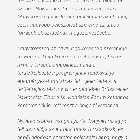
felhasználásában a területfejlesztési miniszter
szerint. Navracsics Tibor arról beszélt, hogy
Magyarország a kohéziós politikában az élen jár,
ezért nagyobb beleszólást szeretne az uniós
források elosztásának megszervezésébe.
Magyarország az egyik legsikeresebb szereplője
az Európai Unió kohéziós politikájának, hiszen
mind a társadalompolitikai, mind a
területfejlesztési programjaink rendkívül jó
eredményeket mutatnak fel – jelentette ki a
területfejlesztési miniszter pénteken Brüsszelben.
Navracsics Tibor a IX. Kohéziós Fórum kétnapos
konferenciáján vett részt a belga fővárosban
Nyilatkozatában hangsúlyozta: Magyarország jó
felhasználója az európai uniós forrásoknak, és
ebből adódóan szeretne beleszólni abba, hogy a