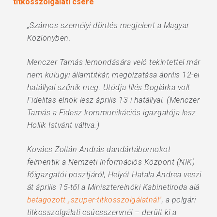
titkosszolgálati csere
„Számos személyi döntés megjelent a Magyar
Közlönyben.
Menczer Tamás lemondására veló tekintettel már
nem külügyi államtitkár, megbízatása április 12-ei
hatállyal szűnik meg. Utódja Illés Boglárka volt
Fidelitas-elnök lesz április 13-i hatállyal. (Menczer
Tamás a Fidesz kommunikációs igazgatója lesz.
Hollik Istvánt váltva.)
Kovács Zoltán András dandártábornokot
felmentik a Nemzeti Információs Központ (NIK)
főigazgatói posztjáról, Helyét Hatala Andrea veszi
át április 15-től a Miniszterelnöki Kabinetiroda alá
betagozott „szuper-titkosszolgálatnál”
, a polgári
titkosszolgálati csúcsszervnél – derült ki a