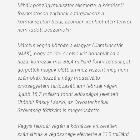
Mihály pénzügyminiszter elismerte, a kérdésről
folyamatosan zajlanak a tárgyalások a
kormányzaton belül, azonban konkrét ütemtervről
nem tudott beszámolni.
Március végén közölte a Magyar Államkincstár
(MÁK), hogy az idei év első két hónapjában a
hazai kórházak már 88,4 milliárd forint adósságot
görgettek maguk előtt, amihez viszont még nem
számolták hozzá a négy modellváltó
orvosegyetem tartozását, ami február végén
újabb 18,7 milliárd forint adósságot jelentett.
Utóbbit Rásky László, az Orvostechnikai
Szövetség főtitkára is megerősítette.
Vagyis február végén a kórházak kifizetetlen
számláinak a végösszege elérhette a 110 milliárd