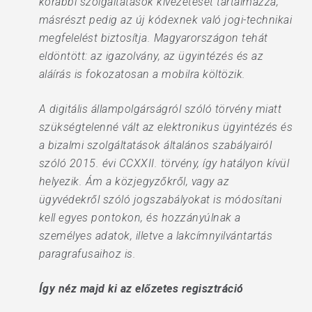
korábbi szolgáltatások kivezetését tartalmazza,
másrészt pedig az új kódexnek való jogi-technikai
megfelelést biztosítja. Magyarországon tehát
eldöntött: az igazolvány, az ügyintézés és az
aláírás is fokozatosan a mobilra költözik.
A digitális állampolgárságról szóló törvény miatt
szükségtelenné vált az elektronikus ügyintézés és
a bizalmi szolgáltatások általános szabályairól
szóló 2015. évi CCXXII. törvény, így hatályon kívül
helyezik. Ám a közjegyzőkről, vagy az
ügyvédekről szóló jogszabályokat is módosítani
kell egyes pontokon, és hozzányúlnak a
személyes adatok, illetve a lakcímnyilvántartás
paragrafusaihoz is.
Így néz majd ki az előzetes regisztráció