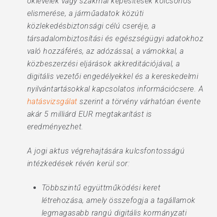
oklevelek vagy szakmai képesítések kölcsönös
elismerése, a járműadatok közúti
közlekedésbiztonsági célú cseréje, a
társadalombiztosítási és egészségügyi adatokhoz
való hozzáférés, az adózással, a vámokkal, a
közbeszerzési eljárások akkreditációjával, a
digitális vezetői engedélyekkel és a kereskedelmi
nyilvántartásokkal kapcsolatos információcsere. A
hatásvizsgálat
szerint a törvény várhatóan évente
akár 5 milliárd EUR megtakarítást is
eredményezhet.
A jogi aktus végrehajtására kulcsfontosságú
intézkedések révén kerül sor:
Többszintű együttműködési keret
létrehozása, amely összefogja a tagállamok
legmagasabb rangú digitális kormányzati