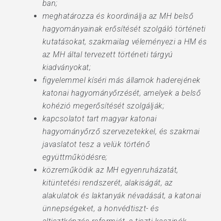
ban;
meghatározza és koordinálja az MH belső
hagyományainak erősítését szolgáló történeti
kutatásokat, szakmailag véleményezi a HM és
az MH által tervezett történeti tárgyú
kiadványokat;
figyelemmel kíséri más államok haderejének
katonai hagyományőrzését, amelyek a belső
kohézió megerősítését szolgálják;
kapcsolatot tart magyar katonai
hagyományőrző szervezetekkel, és szakmai
javaslatot tesz a velük történő
együttműködésre;
közreműködik az MH egyenruházatát,
kitüntetési rendszerét, alakiságát, az
alakulatok és laktanyák névadását, a katonai
ünnepségeket, a honvédtiszt- és