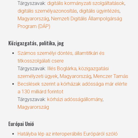
Tárgyszavak:
digitális kormányzati szolgáltatások
,
digitális személyazonosítás
,
digitális ügyintézés
,
Magyarország
,
Nemzeti Digitális Állampolgárság
Program (DÁP)
Közigazgatás, politika, jog
Számos személyi döntés, államtitkári és
titkosszolgálati csere
Tárgyszavak:
Illés Boglárka
,
közigazgatási
személyzeti ügyek
,
Magyarország
,
Menczer Tamás
Becslések szerint a kórházak adóssága már elérte
a 130 milliárd forintot
Tárgyszavak:
kórházi adósságállomány
,
Magyarország
Európai Unió
Hatályba lép az interoperábilis Európáról szóló