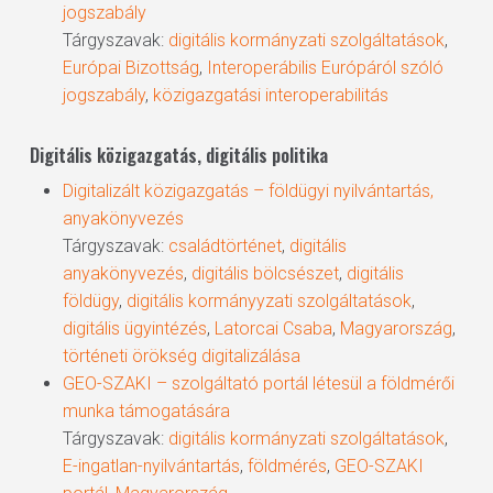
jogszabály
Tárgyszavak:
digitális kormányzati szolgáltatások
,
Európai Bizottság
,
Interoperábilis Európáról szóló
jogszabály
,
közigazgatási interoperabilitás
Digitális közigazgatás, digitális politika
Digitalizált közigazgatás – földügyi nyilvántartás,
anyakönyvezés
Tárgyszavak:
családtörténet
,
digitális
anyakönyvezés
,
digitális bölcsészet
,
digitális
földügy
,
digitális kormányyzati szolgáltatások
,
digitális ügyintézés
,
Latorcai Csaba
,
Magyarország
,
történeti örökség digitalizálása
GEO-SZAKI – szolgáltató portál létesül a földmérői
munka támogatására
Tárgyszavak:
digitális kormányzati szolgáltatások
,
E-ingatlan-nyilvántartás
,
földmérés
,
GEO-SZAKI