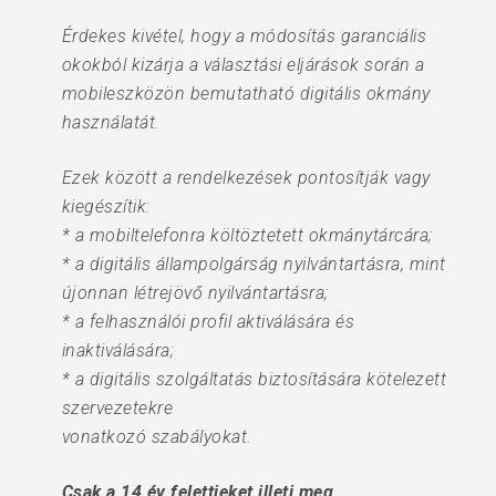
Érdekes kivétel, hogy a módosítás garanciális
okokból kizárja a választási eljárások során a
mobileszközön bemutatható digitális okmány
használatát.
Ezek között a rendelkezések pontosítják vagy
kiegészítik:
* a mobiltelefonra költöztetett okmánytárcára;
* a digitális állampolgárság nyilvántartásra, mint
újonnan létrejövő nyilvántartásra;
* a felhasználói profil aktiválására és
inaktiválására;
* a digitális szolgáltatás biztosítására kötelezett
szervezetekre
vonatkozó szabályokat.
Csak a 14 év felettieket illeti meg