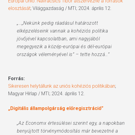
Európai Unió: Navracsics Tibor átszervezné a források
elosztását
; Világgazdaság / MTI; 2024. április 12.
„…„Nekünk pedig ráadásul határozott
elképzeléseink vannak a kohéziós politika
jövőjével kapcsolatban, ami nagyjából
megegyezik a közép-európai és dél-európai
országok véleményével is” – tette hozzá…”
Forrás:
Sikeresen helytállunk az uniós kohéziós politikában
;
Magyar Hírlap / MTI; 2024. április 12.
„Digitális állampolgárság előregisztráció”
„Az Economx értesülései szerint egy, a napokban
benyújtott törvénymódosítás már bevezetné a