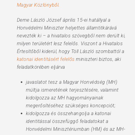
Magyar Közlönyből
.
Deme László József április 15-ei hatállyal a
Honvédelmi Miniszter helyettes államtitkárává
nevezték ki – a hivatalos szövegből nem derült ki,
milyen területért lesz felelős. Viszont a Hivatalos
Értesítőből kiderül, hogy Töll László szombattól a
katonai identitásért felelős
miniszteri biztos, aki
feladatkörében eljárva
javaslatot tesz a Magyar Honvédség (MH)
múltja ismeretének terjesztésére, valamint
kidolgozza az MH hagyományainak
megerősítéséhez szükséges koncepciót;
kidolgozza és összehangolja a katonai
identitással összefüggő feladatokat a
Honvédelmi Minisztériumban (HM) és az MH-