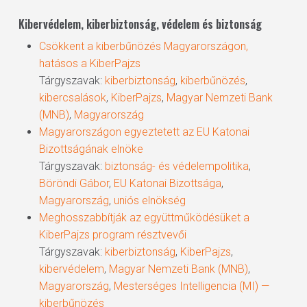
Kibervédelem, kiberbiztonság, védelem és biztonság
Csökkent a kiberbűnözés Magyarországon,
hatásos a KiberPajzs
Tárgyszavak:
kiberbiztonság
,
kiberbűnözés
,
kibercsalások
,
KiberPajzs
,
Magyar Nemzeti Bank
(MNB)
,
Magyarország
Magyarországon egyeztetett az EU Katonai
Bizottságának elnöke
Tárgyszavak:
biztonság- és védelempolitika
,
Böröndi Gábor
,
EU Katonai Bizottsága
,
Magyarország
,
uniós elnökség
Meghosszabbítják az együttműködésüket a
KiberPajzs program résztvevői
Tárgyszavak:
kiberbiztonság
,
KiberPajzs
,
kibervédelem
,
Magyar Nemzeti Bank (MNB)
,
Magyarország
,
Mesterséges Intelligencia (MI) —
kiberbűnözés