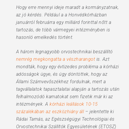
Hogy erre mennyi ideje maradt a kormányzatnak,
az jó kérdés. Például a a Honvédkórházban
januárról februárra egy milliárd forinttal nőtt a
tartozás, de több vármegyei intézményben is
hasonló emelkedés történt.
A három legnagyobb orvostechnikai beszállító
nemrég megkongatta a vészharangot
is. Azt
mondták, hogy egy évtizedes probléma a kórházi
adósságok ügye, és úgy döntöttek, hogy az
Állami Számvevőszékhez fordulnak, mert a
tagvállalatok tapasztalatai alapján a tartozás után
felhalmozódó kamatokat sem fizetik már ki az
intézmények. A
kórházi leállások 10-15
százalékában az eszközhiány áll
– jelentette ki
Rádai Tamás, az Egészségügyi Technológiai és
Orvostechnikai Szállítók Egyesületének (ETOSZ)