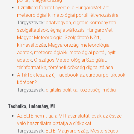
portál
,
Magyarország
Tízmilliárd forintot nyert el a HungaroMet Zrt.
meteorológiai-klimatológiai portál létrehozására
Tárgyszavak:
adatvagyon
,
digitális kormányzati
szolgáltatások
,
éghajlatváltozás
,
HungaroMet
Magyar Meteorológiai Szolgáltató NZrt.
,
klímaváltozás
,
Magyarország
,
meteorológiai
adatok
,
meteorológiai-klimatológiai portál
,
nyílt
adatok
,
Országos Meteorológiai Szolgálat
,
térinformatika
,
történeti örökség digitalizálása
A TikTok lesz az új Facebook az európai politikusok
körében?
Tárgyszavak:
digitális politika
,
közösségi média
Technika, tudomány, MI
Az ELTE nem tiltja a MI használatát, csak az ésszel
való használatra biztatja a diákokat
Tárgyszavak:
ELTE
,
Magyarország
,
Mesterséges