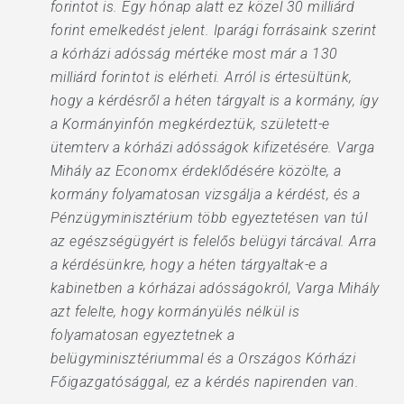
forintot is. Egy hónap alatt ez közel 30 milliárd
forint emelkedést jelent. Iparági forrásaink szerint
a kórházi adósság mértéke most már a 130
milliárd forintot is elérheti. Arról is értesültünk,
hogy a kérdésről a héten tárgyalt is a kormány, így
a Kormányinfón megkérdeztük, született-e
ütemterv a kórházi adósságok kifizetésére. Varga
Mihály az Economx érdeklődésére közölte, a
kormány folyamatosan vizsgálja a kérdést, és a
Pénzügyminisztérium több egyeztetésen van túl
az egészségügyért is felelős belügyi tárcával. Arra
a kérdésünkre, hogy a héten tárgyaltak-e a
kabinetben a kórházai adósságokról, Varga Mihály
azt felelte, hogy kormányülés nélkül is
folyamatosan egyeztetnek a
belügyminisztériummal és a Országos Kórházi
Főigazgatósággal, ez a kérdés napirenden van.