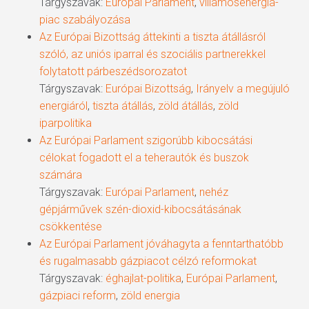
Tárgyszavak:
Európai Parlament
,
villamosenergia-
piac szabályozása
Az Európai Bizottság áttekinti a tiszta átállásról
szóló, az uniós iparral és szociális partnerekkel
folytatott párbeszédsorozatot
Tárgyszavak:
Európai Bizottság
,
Irányelv a megújuló
energiáról
,
tiszta átállás
,
zöld átállás
,
zöld
iparpolitika
Az Európai Parlament szigorúbb kibocsátási
célokat fogadott el a teherautók és buszok
számára
Tárgyszavak:
Európai Parlament
,
nehéz
gépjárművek szén-dioxid-kibocsátásának
csökkentése
Az Európai Parlament jóváhagyta a fenntarthatóbb
és rugalmasabb gázpiacot célzó reformokat
Tárgyszavak:
éghajlat-politika
,
Európai Parlament
,
gázpiaci reform
,
zöld energia