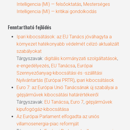
Intelligencia (MI) — felsőoktatás
,
Mesterséges
Intelligencia (MI) — kritikai gondolkodás
Fenntartható fejlődés
Ipari kibocsátások: az EU Tanács jóváhagyta a
környezet hatékonyabb védelmét célzó aktualizált
szabályokat
Tárgyszavak:
digitális kormányzati szolgáltatások
,
e-engedélyezés
,
EU Tanácsa
,
Európai
Szennyezőanyag-kibocsátási és -szállítási
Nyilvántartás (Európai PRTR)
,
ipari kibocsátások
Euro 7: az Európai Unió Tanácsának új szabályai a
gépjárművek kibocsátási határértékeiről
Tárgyszavak:
EU Tanácsa
,
Euro 7
,
gépjárművek
kipufogógáz-kibocsátása
Az Európai Parlament elfogadta az uniós
villamosenergia-piac reformját