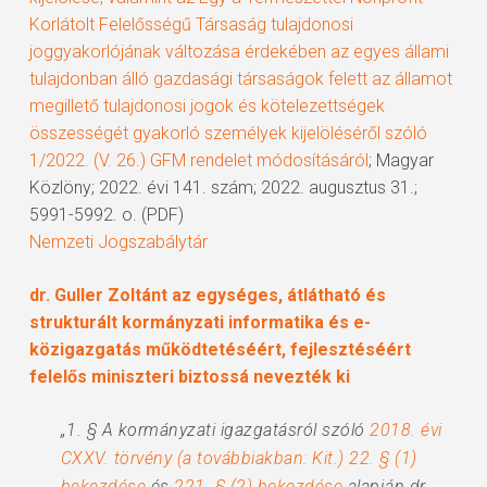
Korlátolt Felelősségű Társaság tulajdonosi
joggyakorlójának változása érdekében az egyes állami
tulajdonban álló gazdasági társaságok felett az államot
megillető tulajdonosi jogok és kötelezettségek
összességét gyakorló személyek kijelöléséről szóló
1/2022. (V. 26.) GFM rendelet módosításáról
; Magyar
Közlöny; 2022. évi 141. szám; 2022. augusztus 31.;
5991-5992. o. (PDF)
Nemzeti Jogszabálytár
dr. Guller Zoltánt az egységes, átlátható és
strukturált kormányzati informatika és e-
közigazgatás működtetéséért, fejlesztéséért
felelős miniszteri biztossá nevezték ki
„1. § A kormányzati igazgatásról szóló
2018. évi
CXXV. törvény (a továbbiakban: Kit.) 22. § (1)
bekezdése
és
221. § (2) bekezdése
alapján dr.