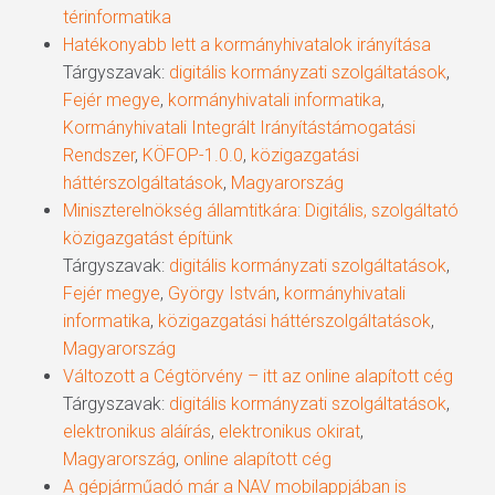
térinformatika
Hatékonyabb lett a kormányhivatalok irányítása
Tárgyszavak:
digitális kormányzati szolgáltatások
,
Fejér megye
,
kormányhivatali informatika
,
Kormányhivatali Integrált Irányítástámogatási
Rendszer
,
KÖFOP-1.0.0
,
közigazgatási
háttérszolgáltatások
,
Magyarország
Miniszterelnökség államtitkára: Digitális, szolgáltató
közigazgatást építünk
Tárgyszavak:
digitális kormányzati szolgáltatások
,
Fejér megye
,
György István
,
kormányhivatali
informatika
,
közigazgatási háttérszolgáltatások
,
Magyarország
Változott a Cégtörvény – itt az online alapított cég
Tárgyszavak:
digitális kormányzati szolgáltatások
,
elektronikus aláírás
,
elektronikus okirat
,
Magyarország
,
online alapított cég
A gépjárműadó már a NAV mobilappjában is