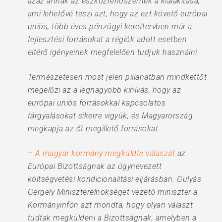
azaz annak az eszközrendszernek a kialakítása,
ami lehetővé teszi azt, hogy az ezt követő európai
uniós, több éves pénzügyi kerettervben már a
fejlesztési forrásokat a régiók adott esetben
eltérő igényeinek megfelelően tudjuk használni.
Természetesen most jelen pillanatban mindkettőt
megelőzi az a legnagyobb kihívás, hogy az
európai uniós forrásokkal kapcsolatos
tárgyalásokat sikerre vigyük, és Magyarország
megkapja az őt megillető forrásokat.
–
A magyar kormány megküldte válaszát
az
Európai Bizottságnak az úgynevezett
költségvetési kondicionalitási eljárásban. Gulyás
Gergely Miniszterelnökséget vezető miniszter a
Kormányinfón azt mondta, hogy olyan választ
tudtak megküldeni a Bizottságnak, amelyben a