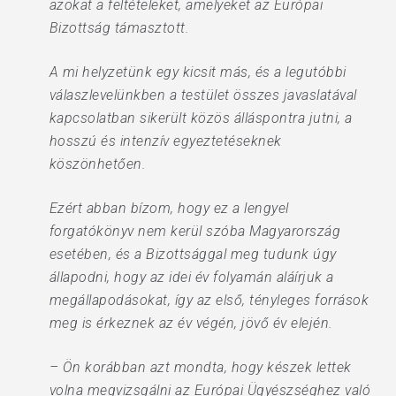
azokat a feltételeket, amelyeket az Európai
Bizottság támasztott.
A mi helyzetünk egy kicsit más, és a legutóbbi
válaszlevelünkben a testület összes javaslatával
kapcsolatban sikerült közös álláspontra jutni, a
hosszú és intenzív egyeztetéseknek
köszönhetően.
Ezért abban bízom, hogy ez a lengyel
forgatókönyv nem kerül szóba Magyarország
esetében, és a Bizottsággal meg tudunk úgy
állapodni, hogy az idei év folyamán aláírjuk a
megállapodásokat, így az első, tényleges források
meg is érkeznek az év végén, jövő év elején.
– Ön korábban azt mondta, hogy készek lettek
volna megvizsgálni az Európai Ügyészséghez való