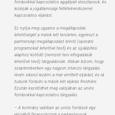
forrásokkal kapcsolatos aggályait eloszlassuk, és
lezárják a jogállamisági feltételrendszerrel
kapcsolatos eljárást.
Ez nyitja meg ugyanis a megállapodás
lehetőségét a másik két területen, egyrészt a
partnerségi megállapodást érintő (operatív
programokat lehetővé tevő) és az újjáépítési
alaphoz kötődő (nemzeti terv elfogadását
lehetővé tevő) tárgyalásnak. Abban bízom, hogy
szeptemberben egy nagyon intenzív tárgyalás
révén sikerül lezárni a már említett eljárást, és rá
tudunk fordulni a másik két eljárás finishére.
Ezután kezdődhet meg valójában az uniós
forrásokkal kapcsolatos tárgyalás.
– A kormány valóban az uniós források egy
részéből finanszírozná a pedagógusok