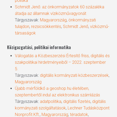
politika
Schmidt Jenő: az önkormányzatok 60 százaléka
átadja az államnak víziközművagyonát
Tárgyszavak:
Magyarország
,
önkormányzati
tulajdon
,
rezsicsökkentés
,
Schmidt Jenő
,
vízközmű-
társaságok
Közigazgatási, politikai informatika
Válogatás a Közbeszerzési Értesítő friss, digitális és
szakpolitikai hirdetményeiből – 2022. szeptember
5.
Tárgyszavak:
digitális kormányzati közbeszerzések
,
Magyarország
Újabb mérföldkő a geoshop.hu életében,
szeptembertől indul az elektronikus számlázás
Tárgyszavak:
adatpolitika
,
digitális fizetés
,
digitális
kormányzati szolgáltatások
,
Lechner Tudásközpont
Nonprofit Kft.
,
Magyarország
,
téradatok
,