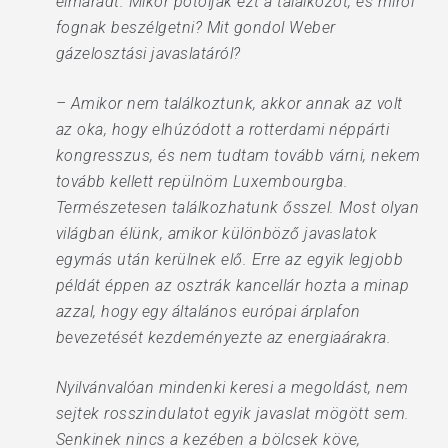
elmaradt. Mikor pótolják ezt a találkozót, és miről
fognak beszélgetni? Mit gondol Weber
gázelosztási javaslatáról?
– Amikor nem találkoztunk, akkor annak az volt
az oka, hogy elhúzódott a rotterdami néppárti
kongresszus, és nem tudtam tovább várni, nekem
tovább kellett repülnöm Luxembourgba.
Természetesen találkozhatunk ősszel. Most olyan
világban élünk, amikor különböző javaslatok
egymás után kerülnek elő. Erre az egyik legjobb
példát éppen az osztrák kancellár hozta a minap
azzal, hogy egy általános európai árplafon
bevezetését kezdeményezte az energiaárakra.
Nyilvánvalóan mindenki keresi a megoldást, nem
sejtek rosszindulatot egyik javaslat mögött sem.
Senkinek nincs a kezében a bölcsek köve,