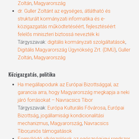
Zoltán
,
Magyarország
dr. Guller Zoltánt az egységes, átlátható és
strukturált kormányzati informatika és e-
közigazgatás működtetéséért, fejlesztéséért
felelős miniszteri biztossá nevezték ki
Tárgyszavak:
digitális kormányzati szolgáltatások
,
Digitális Magyarország Ügynökség Zrt. (DMÜ)
,
Guller
Zoltán
,
Magyarország
Közigazgatás, politika
Ha megállapodunk az Európai Bizottsággal, az
garancia arra, hogy Magyarország megkapja a neki
járó forrásokat – Navracsics Tibor
Tárgyszavak:
Európa Kulturális Fővárosa
,
Európai
Bizottság
,
jogállamisági kondicionalitási
mechanizmus
,
Magyarország
,
Navracsics
Tibor
,
uniós támogatások
Formálódó elképzelések az egészségügyi rendszer