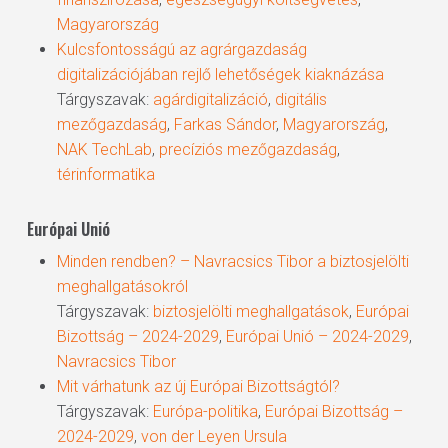
Magyarország
Kulcsfontosságú az agrárgazdaság
digitalizációjában rejlő lehetőségek kiaknázása
Tárgyszavak:
agárdigitalizáció
,
digitális
mezőgazdaság
,
Farkas Sándor
,
Magyarország
,
NAK TechLab
,
precíziós mezőgazdaság
,
térinformatika
Európai Unió
Minden rendben? – Navracsics Tibor a biztosjelölti
meghallgatásokról
Tárgyszavak:
biztosjelölti meghallgatások
,
Európai
Bizottság – 2024-2029
,
Európai Unió – 2024-2029
,
Navracsics Tibor
Mit várhatunk az új Európai Bizottságtól?
Tárgyszavak:
Európa-politika
,
Európai Bizottság –
2024-2029
,
von der Leyen Ursula