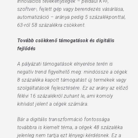
innovációs tevékenységek – például K+F,
szoftver-, fejlett gép vagy berendezés vásárlása,
automatizáció – aránya pedig 5 százalékponttal,
63-ról 58 százalékra csökkent.
Tovább csökkenő támogatások és digitális
fejlődés
A pályázati támogatások elnyerése terén is
negatív trend figyelhető meg: mindössze a cégek
8 százaléka kapott támogatást új termékek vagy
szolgáltatások fejlesztésére. Ez az arány az előző
félévi 16 százalékról zuhant le, ami komoly
kihívást jelent a cégek számára.
Bár a digitális transzformáció fontossága
továbbra is kiemelt téma, a cégek 48 százaléka
jelenleg nem tartja ezt lényegi kérdésnek. Ez a