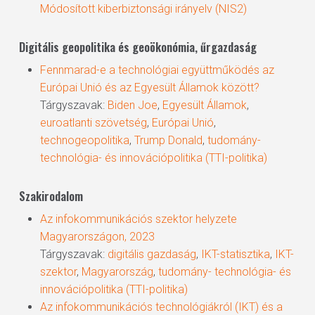
Módosított kiberbiztonsági irányelv (NIS2)
Digitális geopolitika és geoökonómia, űrgazdaság
Fennmarad-e a technológiai együttműködés az
Európai Unió és az Egyesült Államok között?
Tárgyszavak:
Biden Joe
,
Egyesült Államok
,
euroatlanti szövetség
,
Európai Unió
,
technogeopolitika
,
Trump Donald
,
tudomány-
technológia- és innovációpolitika (TTI-politika)
Szakirodalom
Az infokommunikációs szektor helyzete
Magyarországon, 2023
Tárgyszavak:
digitális gazdaság
,
IKT-statisztika
,
IKT-
szektor
,
Magyarország
,
tudomány- technológia- és
innovációpolitika (TTI-politika)
Az infokommunikációs technológiákról (IKT) és a