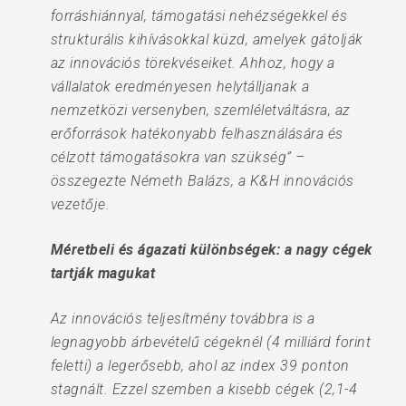
forráshiánnyal, támogatási nehézségekkel és
strukturális kihívásokkal küzd, amelyek gátolják
az innovációs törekvéseiket. Ahhoz, hogy a
vállalatok eredményesen helytálljanak a
nemzetközi versenyben, szemléletváltásra, az
erőforrások hatékonyabb felhasználására és
célzott támogatásokra van szükség” –
összegezte Németh Balázs, a K&H innovációs
vezetője.
Méretbeli és ágazati különbségek: a nagy cégek
tartják magukat
Az innovációs teljesítmény továbbra is a
legnagyobb árbevételű cégeknél (4 milliárd forint
feletti) a legerősebb, ahol az index 39 ponton
stagnált. Ezzel szemben a kisebb cégek (2,1-4