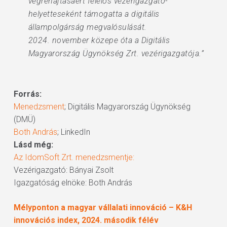
végrehajtásáért felelős vezérigazgató-
helyetteseként támogatta a digitális
állampolgárság megvalósulását.
2024. november közepe óta a Digitális
Magyarország Ügynökség Zrt. vezérigazgatója.”
Forrás:
Menedzsment
; Digitális Magyarország Ügynökség
(DMÜ)
Both András
; LinkedIn
Lásd még:
Az IdomSoft Zrt. menedzsmentje:
Vezérigazgató: Bányai Zsolt
Igazgatóság elnöke: Both András
Mélyponton a magyar vállalati innováció – K&H
innovációs index, 2024. második félév