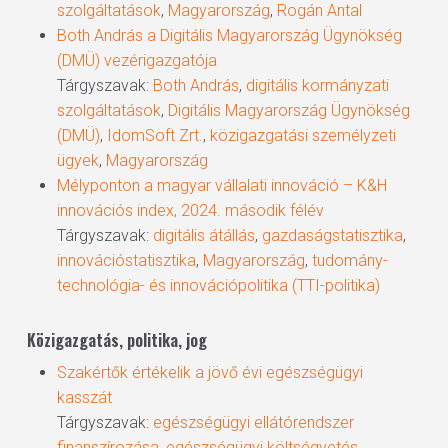
szolgáltatások
,
Magyarország
,
Rogán Antal
Both András a Digitális Magyarország Ügynökség
(DMÜ) vezérigazgatója
Tárgyszavak:
Both András
,
digitális kormányzati
szolgáltatások
,
Digitális Magyarország Ügynökség
(DMÜ)
,
IdomSoft Zrt.
,
közigazgatási személyzeti
ügyek
,
Magyarország
Mélyponton a magyar vállalati innováció – K&H
innovációs index, 2024. második félév
Tárgyszavak:
digitális átállás
,
gazdaságstatisztika
,
innovációstatisztika
,
Magyarország
,
tudomány-
technológia- és innovációpolitika (TTI-politika)
Közigazgatás, politika, jog
Szakértők értékelik a jövő évi egészségügyi
kasszát
Tárgyszavak:
egészségügyi ellátórendszer
finanszírozása
,
egészségügyi költségvetés
,