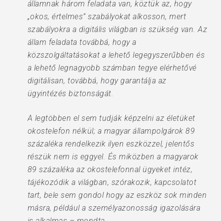
államnak három feladata van, köztük az, hogy
„okos, értelmes” szabályokat alkosson, mert
szabályokra a digitális világban is szükség van. Az
állam feladata továbbá, hogy a
közszolgáltatásokat a lehető legegyszerűbben és
a lehető legnagyobb számban tegye elérhetővé
digitálisan, továbbá, hogy garantálja az
ügyintézés biztonságát.
A legtöbben el sem tudják képzelni az életüket
okostelefon nélkül; a magyar állampolgárok 89
százaléka rendelkezik ilyen eszközzel, jelentős
részük nem is eggyel. És miközben a magyarok
89 százaléka az okostelefonnal ügyeket intéz,
tájékozódik a világban, szórakozik, kapcsolatot
tart, bele sem gondol hogy az eszköz sok minden
másra, például a személyazonosság igazolására
is alkalmas – mondta.