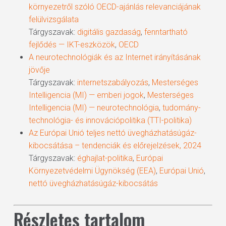
környezetről szóló OECD-ajánlás relevanciájának
felülvizsgálata
Tárgyszavak:
digitális gazdaság
,
fenntartható
fejlődés — IKT-eszközök
,
OECD
A neurotechnológiák és az Internet irányításának
jövője
Tárgyszavak:
internetszabályozás
,
Mesterséges
Intelligencia (MI) — emberi jogok
,
Mesterséges
Intelligencia (MI) — neurotechnológia
,
tudomány-
technológia- és innovációpolitika (TTI-politika)
Az Európai Unió teljes nettó üvegházhatásúgáz-
kibocsátása – tendenciák és előrejelzések, 2024
Tárgyszavak:
éghajlat-politika
,
Európai
Környezetvédelmi Ügynökség (EEA)
,
Európai Unió
,
nettó üvegházhatásúgáz-kibocsátás
Részletes tartalom