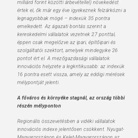
milliárd forint közötti árbevétellel) növekedést
értek el, ők már egy éve igyekeznek felzárkózni a
legnagyobbak mögé – indexük 35 pontra
emelkedett. Az ágazati bontás szerint a
kereskedelmi vállalatok vezetnek 27 ponttal,
éppen csak megelőzve az ipari, építőipari és
szolgáltatói szektort, amelyek mindegyike 26
pontot ért el. A mezőgazdasági vállalatok
innovációs helyzete a legkritikusabb: az indexük
16 pontra esett vissza, amely az eddigi mérések
mélypontját jelenti.
A főváros és környéke stagnál, az ország többi
részén mélyponton
Regionális összevetésben a vidéki vállalatok
innovációs indexe jelentősen csökkent. Nyugat-
Magyarországon és Kelet-Magyarországon az