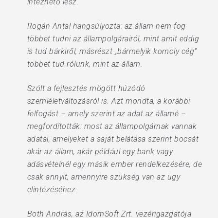
intézhető lesz.
Rogán Antal hangsúlyozta: az állam nem fog
többet tudni az állampolgárairól, mint amit eddig
is tud bárkiről, másrészt „bármelyik komoly cég”
többet tud rólunk, mint az állam.
Szólt a fejlesztés mögött húzódó
szemléletváltozásról is. Azt mondta, a korábbi
felfogást – amely szerint az adat az államé –
megfordították: most az állampolgárnak vannak
adatai, amelyeket a saját belátása szerint bocsát
akár az állam, akár például egy bank vagy
adásvételnél egy másik ember rendelkezésére, de
csak annyit, amennyire szükség van az ügy
elintézéséhez.
Both András, az IdomSoft Zrt. vezérigazgatója