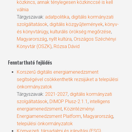
közkincs, annak ténylegesen közkinccsé is kell
válnia
Tárgyszavak:
adatpolitika
,
digitális kormányzati
szolgáltatások
,
digitális közgyűjtemények
,
könyv-
és könyvtárügy
,
kulturális örökség megőrzése
,
Magyarország
,
nyílt kultúra
,
Országos Széchényi
Könyvtár (OSZK)
,
Rózsa Dávid
Fenntartható fejlődés
Korszerű digitális energiamenedzsment
segítségével csökkenthetik rezsijüket a települési
önkormányzatok
Tárgyszavak:
2021-2027
,
digitális kormányzati
szolgáltatások
,
DIMOP Plusz-2.1.1
,
intelligens
energiamenedzsment
,
Közintézményi
Energiamenedzsment Platform
,
Magyarország
,
települési önkormányzatok
Környezeti, társadalmi és irányítási (ESG)