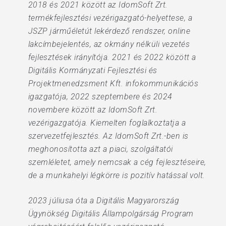
2018 és 2021 között az IdomSoft Zrt.
termékfejlesztési vezérigazgató-helyettese, a
JSZP járműéletút lekérdező rendszer, online
lakcímbejelentés, az okmány nélküli vezetés
fejlesztések irányítója. 2021 és 2022 között a
Digitális Kormányzati Fejlesztési és
Projektmenedzsment Kft. infokommunikációs
igazgatója, 2022 szeptembere és 2024
novembere között az IdomSoft Zrt.
vezérigazgatója. Kiemelten foglalkoztatja a
szervezetfejlesztés. Az IdomSoft Zrt.-ben is
meghonosította azt a piaci, szolgáltatói
szemléletet, amely nemcsak a cég fejlesztéseire,
de a munkahelyi légkörre is pozitív hatással volt.
2023 júliusa óta a Digitális Magyarország
Ügynökség Digitális Állampolgárság Program