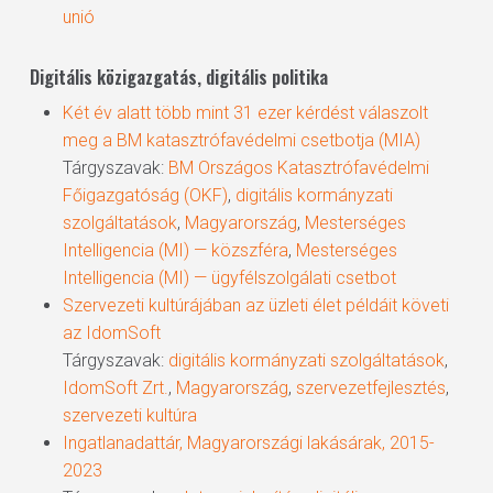
unió
Digitális közigazgatás, digitális politika
Két év alatt több mint 31 ezer kérdést válaszolt
meg a BM katasztrófavédelmi csetbotja (MIA)
Tárgyszavak:
BM Országos Katasztrófavédelmi
Főigazgatóság (OKF)
,
digitális kormányzati
szolgáltatások
,
Magyarország
,
Mesterséges
Intelligencia (MI) — közszféra
,
Mesterséges
Intelligencia (MI) — ügyfélszolgálati csetbot
Szervezeti kultúrájában az üzleti élet példáit követi
az IdomSoft
Tárgyszavak:
digitális kormányzati szolgáltatások
,
IdomSoft Zrt.
,
Magyarország
,
szervezetfejlesztés
,
szervezeti kultúra
Ingatlanadattár, Magyarországi lakásárak, 2015-
2023