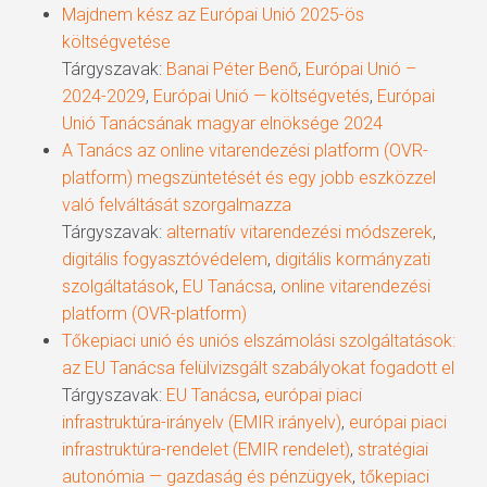
Majdnem kész az Európai Unió 2025-ös
költségvetése
Tárgyszavak:
Banai Péter Benő
,
Európai Unió –
2024-2029
,
Európai Unió — költségvetés
,
Európai
Unió Tanácsának magyar elnöksége 2024
A Tanács az online vitarendezési platform (OVR-
platform) megszüntetését és egy jobb eszközzel
való felváltását szorgalmazza
Tárgyszavak:
alternatív vitarendezési módszerek
,
digitális fogyasztóvédelem
,
digitális kormányzati
szolgáltatások
,
EU Tanácsa
,
online vitarendezési
platform (OVR-platform)
Tőkepiaci unió és uniós elszámolási szolgáltatások:
az EU Tanácsa felülvizsgált szabályokat fogadott el
Tárgyszavak:
EU Tanácsa
,
európai piaci
infrastruktúra-irányelv (EMIR irányelv)
,
európai piaci
infrastruktúra-rendelet (EMIR rendelet)
,
stratégiai
autonómia — gazdaság és pénzügyek
,
tőkepiaci