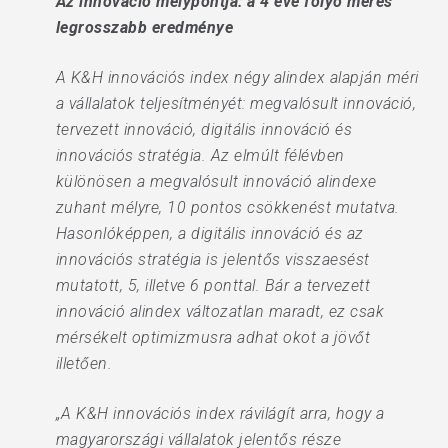
Az innováció mélypontja: a 4 éve folyó mérés
legrosszabb eredménye
A K&H innovációs index négy alindex alapján méri
a vállalatok teljesítményét: megvalósult innováció,
tervezett innováció, digitális innováció és
innovációs stratégia. Az elmúlt félévben
különösen a megvalósult innováció alindexe
zuhant mélyre, 10 pontos csökkenést mutatva.
Hasonlóképpen, a digitális innováció és az
innovációs stratégia is jelentős visszaesést
mutatott, 5, illetve 6 ponttal. Bár a tervezett
innováció alindex változatlan maradt, ez csak
mérsékelt optimizmusra adhat okot a jövőt
illetően.
„A K&H innovációs index rávilágít arra, hogy a
magyarországi vállalatok jelentős része