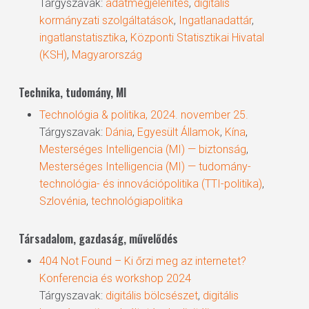
Tárgyszavak:
adatmegjelenítés
,
digitális
kormányzati szolgáltatások
,
Ingatlanadattár
,
ingatlanstatisztika
,
Központi Statisztikai Hivatal
(KSH)
,
Magyarország
Technika, tudomány, MI
Technológia & politika, 2024. november 25.
Tárgyszavak:
Dánia
,
Egyesült Államok
,
Kína
,
Mesterséges Intelligencia (MI) — biztonság
,
Mesterséges Intelligencia (MI) — tudomány-
technológia- és innovációpolitika (TTI-politika)
,
Szlovénia
,
technológiapolitika
Társadalom, gazdaság, művelődés
404 Not Found – Ki őrzi meg az internetet?
Konferencia és workshop 2024
Tárgyszavak:
digitális bölcsészet
,
digitális