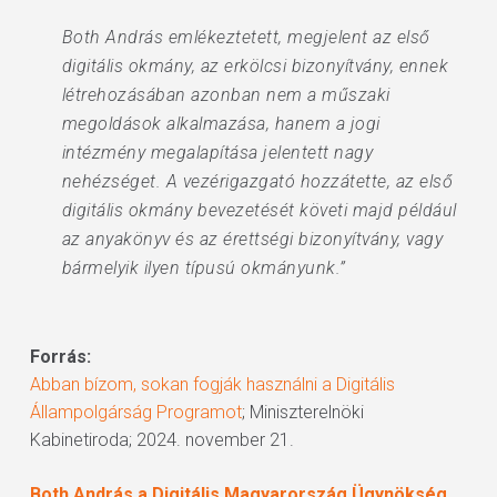
Both András emlékeztetett, megjelent az első
digitális okmány, az erkölcsi bizonyítvány, ennek
létrehozásában azonban nem a műszaki
megoldások alkalmazása, hanem a jogi
intézmény megalapítása jelentett nagy
nehézséget. A vezérigazgató hozzátette, az első
digitális okmány bevezetését követi majd például
az anyakönyv és az érettségi bizonyítvány, vagy
bármelyik ilyen típusú okmányunk.”
Forrás:
Abban bízom, sokan fogják használni a Digitális
Állampolgárság Programot
; Miniszterelnöki
Kabinetiroda; 2024. november 21.
Both András a Digitális Magyarország Ügynökség