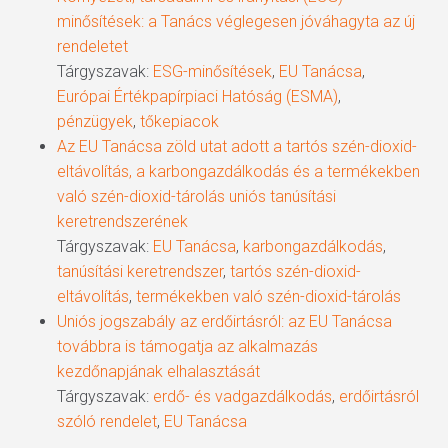
minősítések: a Tanács véglegesen jóváhagyta az új
rendeletet
Tárgyszavak:
ESG-minősítések
,
EU Tanácsa
,
Európai Értékpapírpiaci Hatóság (ESMA)
,
pénzügyek
,
tőkepiacok
Az EU Tanácsa zöld utat adott a tartós szén-dioxid-
eltávolítás, a karbongazdálkodás és a termékekben
való szén-dioxid-tárolás uniós tanúsítási
keretrendszerének
Tárgyszavak:
EU Tanácsa
,
karbongazdálkodás
,
tanúsítási keretrendszer
,
tartós szén-dioxid-
eltávolítás
,
termékekben való szén-dioxid-tárolás
Uniós jogszabály az erdőirtásról: az EU Tanácsa
továbbra is támogatja az alkalmazás
kezdőnapjának elhalasztását
Tárgyszavak:
erdő- és vadgazdálkodás
,
erdőirtásról
szóló rendelet
,
EU Tanácsa