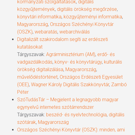
kormányzati szolgáltatások
,
digitális
közgyűjtemények
,
digitális örökség megőrzése
,
könyvtári informatika
,
közgyűjteményi informatika
,
Magyarország
,
Országos Széchényi Könyvtár
(OSZK)
,
webaratás
,
webarchiválás
Digitalizált szakirodalom segíti az erdészeti
kutatásokat
Tárgyszavak:
Agrárminisztérium (AM)
,
erdő- és
vadgazdálkodás
,
könyv- és könyvtárügy
,
kulturális
örökség digitalizálása
,
Magyarország
,
művelődéstörténet
,
Országos Erdészeti Egyesület
(OEE)
,
Wagner Károly Digitális Szakkönyvtár
,
Zambó
Péter
SzóTudásTár – Megjelent a legnagyobb magyar
egynyelvű internetes szótárrendszer
Tárgyszavak:
beszéd- és nyelvtechnológia
,
digitális
szótárak
,
Magyarország
Országos Széchényi Könyvtár (OSZK): minden, ami