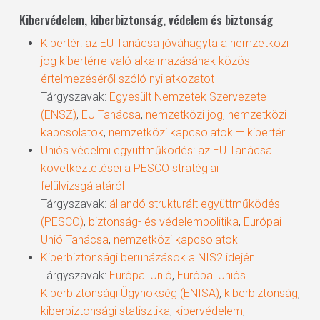
Kibervédelem, kiberbiztonság, védelem és biztonság
Kibertér: az EU Tanácsa jóváhagyta a nemzetközi
jog kibertérre való alkalmazásának közös
értelmezéséről szóló nyilatkozatot
Tárgyszavak:
Egyesült Nemzetek Szervezete
(ENSZ)
,
EU Tanácsa
,
nemzetközi jog
,
nemzetközi
kapcsolatok
,
nemzetközi kapcsolatok — kibertér
Uniós védelmi együttműködés: az EU Tanácsa
következtetései a PESCO stratégiai
felülvizsgálatáról
Tárgyszavak:
állandó strukturált együttműködés
(PESCO)
,
biztonság- és védelempolitika
,
Európai
Unió Tanácsa
,
nemzetközi kapcsolatok
Kiberbiztonsági beruházások a NIS2 idején
Tárgyszavak:
Európai Unió
,
Európai Uniós
Kiberbiztonsági Ügynökség (ENISA)
,
kiberbiztonság
,
kiberbiztonsági statisztika
,
kibervédelem
,