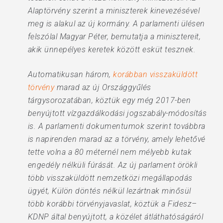
Alaptörvény szerint a miniszterek kinevezésével
meg is alakul az új kormány. A parlamenti ülésen
felszólal Magyar Péter, bemutatja a minisztereit,
akik ünnepélyes keretek között esküt tesznek.
Automatikusan három,
korábban visszaküldött
törvény
marad az új Országgyűlés
tárgysorozatában, köztük egy még 2017-ben
benyújtott vízgazdálkodási jogszabály-módosítás
is. A parlamenti dokumentumok szerint továbbra
is napirenden marad az a törvény, amely lehetővé
tette volna a 80 méternél nem mélyebb kutak
engedély nélküli fúrását. Az új parlament örökli
több visszaküldött nemzetközi megállapodás
ügyét, Külön döntés nélkül lezártnak minősül
több korábbi törvényjavaslat, köztük a Fidesz–
KDNP által benyújtott, a közélet átláthatóságáról