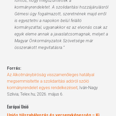
fontos, hogy megszüntették a
kormányrendeletet. A szolidaritási hozzájárulásról
Gémesi úgy fogalmazott, szeretnének majd erről
is egyeztetni a napokon belül felálló
kormányzattal, ugyanakkor ez az elvonás csak az
egyik eleme annak a javaslatcsomagnak, melyet a
Magyar Önkormányzatok Szövetsége már
összerakott megvitatásra.”
Forrás:
Az Alkotmánybíróság visszamenőleges hatállyal
megsemmisítette a szolidaritási adóról szóló
kormányrendelet egyes rendelkezéseit
; Iván-Nagy
Szilvia; Telex.hu; 2026. május 6.
Európai Unió
Uniós túlszabályozás és versenyképesség – Ki