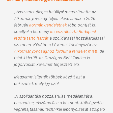
„Visszamenőleges hatállyal megszüntette az
Alkotmánybíróság teljes ülése annak a 2026.
februári
kormányrendeletnek
több pontját is,
amellyel a kormány
keresztülhúzta Budapest
régóta tartó harcát
a szolidaritási hozzájárulással
szemben. Később a Fővárosi Törvényszék az
Alkotmánybírósághoz fordult a rendelet miatt,
de
mint kiderült, az Országos Bírói Tanács is
jogorvoslati kérelmet terjesztett elő.
Megsemmisítették többek között azt a
bekezdést, mely így szól:
„A szolidaritási hozzájárulás megállapítása,
beszedése, elszámolása a központi költségvetés
végrehajtásának technikai lebonyolítását szolgáló