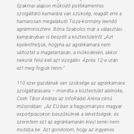
Szakmai alapon működő politikamentes
szolgáltató kamarára van szükség, reagált erre a
hamarosan megalakuló Tisza-kormány leendő
agrárminisztere. Bóna Szabolcs már a választási
kampányban is beszélt a köztestületről: „Azt
kijelenthetjük, hogyha az agrárkamara nem
változtat a magatartásán, a működésén, akkor
nekünk felül kell azt vizsgálni. Április 12-e után
ezt meg fogjuk tenni.”
110 ezer gazdának van szüksége az agrárkamara
szolgáltatásaira – mondta a köztestület alelnöke,
Cseh Tibor András az InfoRádió Aréna című
műsorában. „Az EU-ban a hagyományos magyar
exportpiacokon beszűkülnek a lehetőségek, és
szerintem ezt az agrárkamarán kívül senki nem
mutatja be. Azt gondolom, hogy az ingyenes