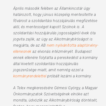
Április második felében az Államkincstár úgy
határozott, hogy június közepéig mentesítette a
fővárost a szolidaritási hozzájárulás megfizetése
alól, és mentességet kapott Szolnok is. A
szolidaritási hozzájárulás jogosságáról évek óta
jogvita zajlik, az ügy az Alkotmánybíróságot is
megjárta, de az AB
nem nyilvánította alaptörvény-
ellenesnek
az elvonás intézményét. Budapest
ennek ellenére folytatta a pereskedést a kormány
által kivetett szolidaritási hozzájárulás
jogszerűsége miatt, amit nemrég ezzel a
kormányrendelettel
próbált lezárni a kormány.
A Telex megkeresésére Gémesi György, a Magyar
Önkormányzatok Szövetségének elnöke azt
mondta, üdvözlik az Alkotmánybíróság döntését,