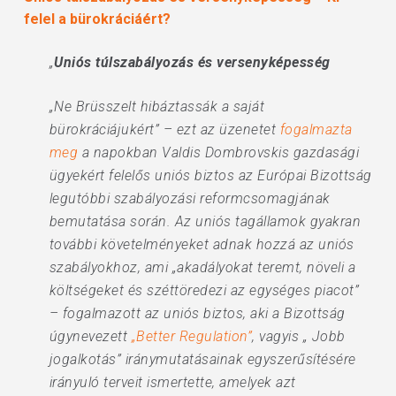
felel a bürokráciáért?
„
Uniós túlszabályozás és versenyképesség
„Ne Brüsszelt hibáztassák a saját
bürokráciájukért” – ezt az üzenetet
fogalmazta
meg
a napokban Valdis Dombrovskis gazdasági
ügyekért felelős uniós biztos az Európai Bizottság
legutóbbi szabályozási reformcsomagjának
bemutatása során. Az uniós tagállamok gyakran
további követelményeket adnak hozzá az uniós
szabályokhoz, ami „akadályokat teremt, növeli a
költségeket és széttöredezi az egységes piacot”
– fogalmazott az uniós biztos, aki a Bizottság
úgynevezett
„Better Regulation”
, vagyis „ Jobb
jogalkotás” iránymutatásainak egyszerűsítésére
irányuló terveit ismertette, amelyek azt