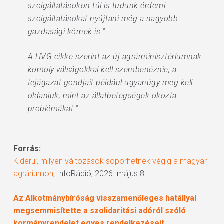
szolgáltatásokon túl is tudunk érdemi
szolgáltatásokat nyújtani még a nagyobb
gazdasági körnek is.”
A HVG cikke szerint az új agrárminisztériumnak
komoly válságokkal kell szembenéznie, a
tejágazat gondjait például ugyanúgy meg kell
oldaniuk, mint az állatbetegségek okozta
problémákat.”
Forrás:
Kiderül, milyen változások söpörhetnek végig a magyar
agráriumon
; InfoRádió; 2026. május 8.
Az Alkotmánybíróság visszamenőleges hatállyal
megsemmisítette a szolidaritási adóról szóló
kormányrendelet egyes rendelkezéseit