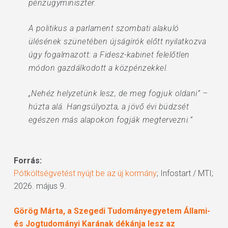
pénzügyminiszter.
A politikus a parlament szombati alakuló
ülésének szünetében újságírók előtt nyilatkozva
úgy fogalmazott: a Fidesz-kabinet felelőtlen
módon gazdálkodott a közpénzekkel.
„Nehéz helyzetünk lesz, de meg fogjuk oldani” –
húzta alá. Hangsúlyozta, a jövő évi büdzsét
egészen más alapokon fogják megtervezni.”
Forrás:
Pótköltségvetést nyújt be az új kormány
; Infostart / MTI;
2026. május 9.
Görög Márta, a Szegedi Tudományegyetem Állami-
és Jogtudományi Karának dékánja lesz az