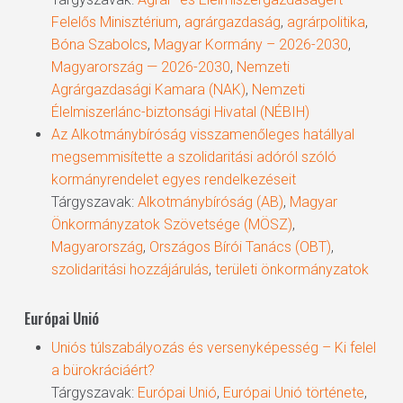
Felelős Minisztérium
,
agrárgazdaság
,
agrárpolitika
,
Bóna Szabolcs
,
Magyar Kormány – 2026-2030
,
Magyarország — 2026-2030
,
Nemzeti
Agrárgazdasági Kamara (NAK)
,
Nemzeti
Élelmiszerlánc-biztonsági Hivatal (NÉBIH)
Az Alkotmánybíróság visszamenőleges hatállyal
megsemmisítette a szolidaritási adóról szóló
kormányrendelet egyes rendelkezéseit
Tárgyszavak:
Alkotmánybíróság (AB)
,
Magyar
Önkormányzatok Szövetsége (MÖSZ)
,
Magyarország
,
Országos Bírói Tanács (OBT)
,
szolidaritási hozzájárulás
,
területi önkormányzatok
Európai Unió
Uniós túlszabályozás és versenyképesség – Ki felel
a bürokráciáért?
Tárgyszavak:
Európai Unió
,
Európai Unió története
,