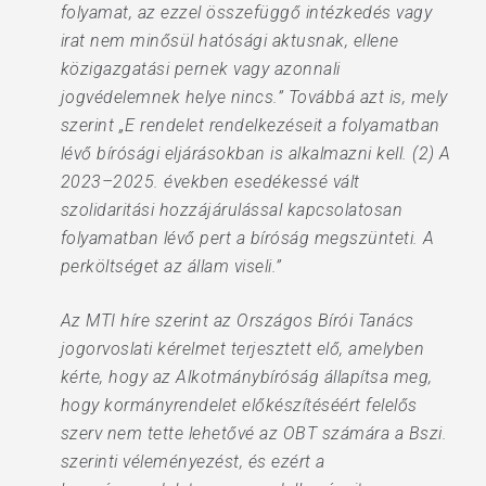
folyamat, az ezzel összefüggő intézkedés vagy
irat nem minősül hatósági aktusnak, ellene
közigazgatási pernek vagy azonnali
jogvédelemnek helye nincs.” Továbbá azt is, mely
szerint „E rendelet rendelkezéseit a folyamatban
lévő bírósági eljárásokban is alkalmazni kell. (2) A
2023–2025. években esedékessé vált
szolidaritási hozzájárulással kapcsolatosan
folyamatban lévő pert a bíróság megszünteti. A
perköltséget az állam viseli.”
Az MTI híre szerint az Országos Bírói Tanács
jogorvoslati kérelmet terjesztett elő, amelyben
kérte, hogy az Alkotmánybíróság állapítsa meg,
hogy kormányrendelet előkészítéséért felelős
szerv nem tette lehetővé az OBT számára a Bszi.
szerinti véleményezést, és ezért a