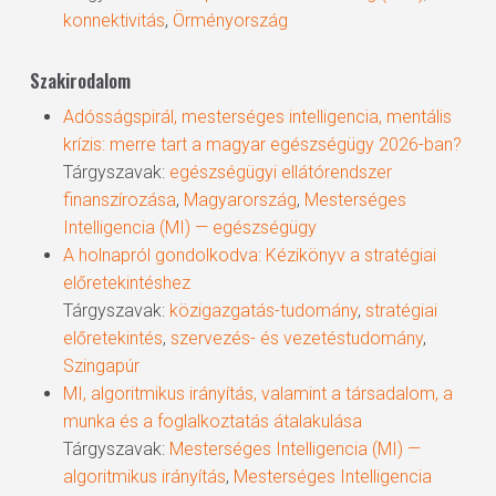
konnektivitás
,
Örményország
Szakirodalom
Adósságspirál, mesterséges intelligencia, mentális
krízis: merre tart a magyar egészségügy 2026-ban?
Tárgyszavak:
egészségügyi ellátórendszer
finanszírozása
,
Magyarország
,
Mesterséges
Intelligencia (MI) — egészségügy
A holnapról gondolkodva: Kézikönyv a stratégiai
előretekintéshez
Tárgyszavak:
közigazgatás-tudomány
,
stratégiai
előretekintés
,
szervezés- és vezetéstudomány
,
Szingapúr
MI, algoritmikus irányítás, valamint a társadalom, a
munka és a foglalkoztatás átalakulása
Tárgyszavak:
Mesterséges Intelligencia (MI) —
algoritmikus irányítás
,
Mesterséges Intelligencia