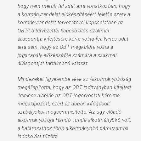
hogy nem merült fel adat arra vonatkozóan, hogy
a kormányrendelet előkészítéséért felelős szerv a
kormányrendelet tervezetével kapcsolatban az
OBT-t a tervezettel kapcsolatos szakmai
álláspontja kifejtésére kérte volna fel. Nincs adat
arra sem, hogy az OBT megküldte volna a
jogszabály előkészítője számára a szakmai
álláspontját tartalmazó választ.
Mindezeket figyelembe véve az Alkotmánybíróság
megállapította, hogy az OBT indítványban kifejtett
érvelése alapján az OBT jogorvoslati kérelme
megalapozott, ezért az abban kifogásolt
szabályokat megsemmisítette. Az ügy előadó
alkotmánybírója Handó Tünde alkotmánybíró volt,
a határozathoz több alkotmánybíró párhuzamos
indokolást fűzött.