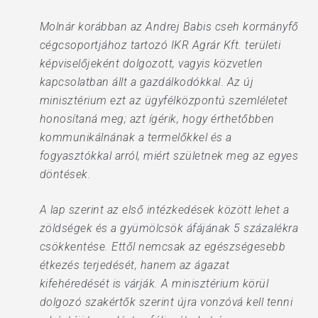
Molnár korábban az Andrej Babis cseh kormányfő
cégcsoportjához tartozó IKR Agrár Kft. területi
képviselőjeként dolgozott, vagyis közvetlen
kapcsolatban állt a gazdálkodókkal. Az új
minisztérium ezt az ügyfélközpontú szemléletet
honosítaná meg; azt ígérik, hogy érthetőbben
kommunikálnának a termelőkkel és a
fogyasztókkal arról, miért születnek meg az egyes
döntések.
A lap szerint az első intézkedések között lehet a
zöldségek és a gyümölcsök áfájának 5 százalékra
csökkentése. Ettől nemcsak az egészségesebb
étkezés terjedését, hanem az ágazat
kifehéredését is várják. A minisztérium körül
dolgozó szakértők szerint újra vonzóvá kell tenni