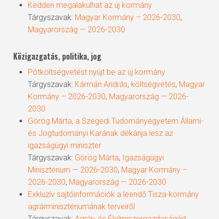
Kedden megalakulhat az új kormány
Tárgyszavak:
Magyar Kormány – 2026-2030
,
Magyarország — 2026-2030
Közigazgatás, politika, jog
Pótköltségvetést nyújt be az új kormány
Tárgyszavak:
Kármán András
,
költségvetés
,
Magyar
Kormány – 2026-2030
,
Magyarország — 2026-
2030
Görög Márta, a Szegedi Tudományegyetem Állami-
és Jogtudományi Karának dékánja lesz az
igazságügyi miniszter
Tárgyszavak:
Görög Márta
,
Igazságügyi
Minisztérium — 2026-2030
,
Magyar Kormány –
2026-2030
,
Magyarország — 2026-2030
Exkluzív sajtóinformációk a leendő Tisza-kormány
agrárminisztériumának terveiről
Tárgyszavak:
Agrár- és Élelmiszergazdaságért