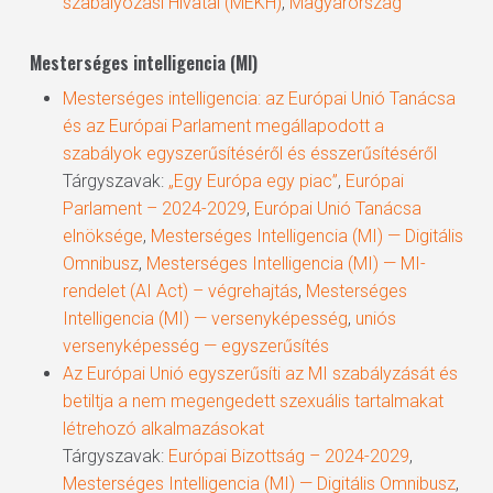
szabályozási Hivatal (MEKH)
,
Magyarország
Mesterséges intelligencia (MI)
Mesterséges intelligencia: az Európai Unió Tanácsa
és az Európai Parlament megállapodott a
szabályok egyszerűsítéséről és ésszerűsítéséről
Tárgyszavak:
„Egy Európa egy piac”
,
Európai
Parlament – 2024-2029
,
Európai Unió Tanácsa
elnöksége
,
Mesterséges Intelligencia (MI) — Digitális
Omnibusz
,
Mesterséges Intelligencia (MI) — MI-
rendelet (AI Act) – végrehajtás
,
Mesterséges
Intelligencia (MI) — versenyképesség
,
uniós
versenyképesség — egyszerűsítés
Az Európai Unió egyszerűsíti az MI szabályzását és
betiltja a nem megengedett szexuális tartalmakat
létrehozó alkalmazásokat
Tárgyszavak:
Európai Bizottság – 2024-2029
,
Mesterséges Intelligencia (MI) — Digitális Omnibusz
,