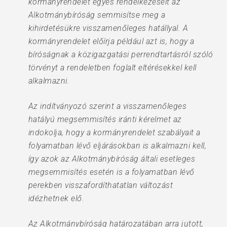
kormányrendelet egyes rendelkezéseit az
Alkotmánybíróság semmisítse meg a
kihirdetésükre visszamenőleges hatállyal. A
kormányrendelet előírja például azt is, hogy a
bíróságnak a közigazgatási perrendtartásról szóló
törvényt a rendeletben foglalt eltérésekkel kell
alkalmazni.
Az indítványozó szerint a visszamenőleges
hatályú megsemmisítés iránti kérelmet az
indokolja, hogy a kormányrendelet szabályait a
folyamatban lévő eljárásokban is alkalmazni kell,
így azok az Alkotmánybíróság általi esetleges
megsemmisítés esetén is a folyamatban lévő
perekben visszafordíthatatlan változást
idézhetnek elő.
Az Alkotmánybíróság határozatában arra jutott,