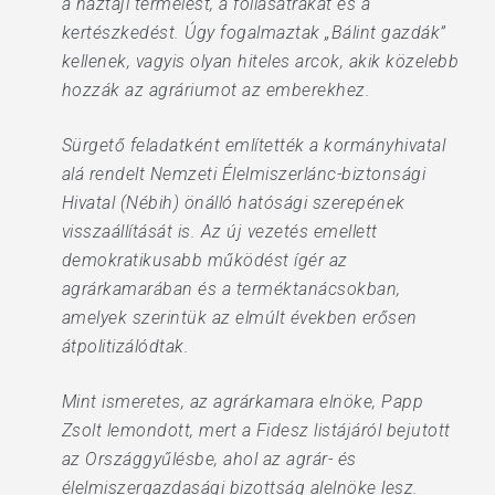
a háztáji termelést, a fóliasátrakat és a
kertészkedést. Úgy fogalmaztak „Bálint gazdák”
kellenek, vagyis olyan hiteles arcok, akik közelebb
hozzák az agráriumot az emberekhez.
Sürgető feladatként említették a kormányhivatal
alá rendelt Nemzeti Élelmiszerlánc-biztonsági
Hivatal (Nébih) önálló hatósági szerepének
visszaállítását is. Az új vezetés emellett
demokratikusabb működést ígér az
agrárkamarában és a terméktanácsokban,
amelyek szerintük az elmúlt években erősen
átpolitizálódtak.
Mint ismeretes, az agrárkamara elnöke, Papp
Zsolt lemondott, mert a Fidesz listájáról bejutott
az Országgyűlésbe, ahol az agrár- és
élelmiszergazdasági bizottság alelnöke lesz.