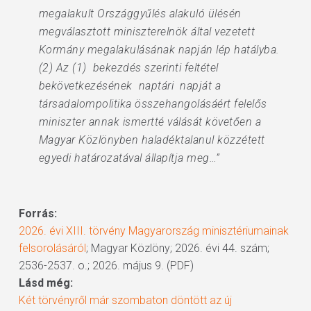
megalakult Országgyűlés alakuló ülésén
megválasztott miniszterelnök által vezetett
Kormány megalakulásának napján lép hatályba.
(2) Az (1) bekezdés szerinti feltétel
bekövetkezésének naptári napját a
társadalompolitika összehangolásáért felelős
miniszter annak ismertté válását követően a
Magyar Közlönyben haladéktalanul közzétett
egyedi határozatával állapítja meg…”
Forrás:
2026. évi XIII. törvény Magyarország minisztériumainak
felsorolásáról
; Magyar Közlöny; 2026. évi 44. szám;
2536-2537. o.; 2026. május 9. (PDF)
Lásd még:
Két törvényről már szombaton döntött az új