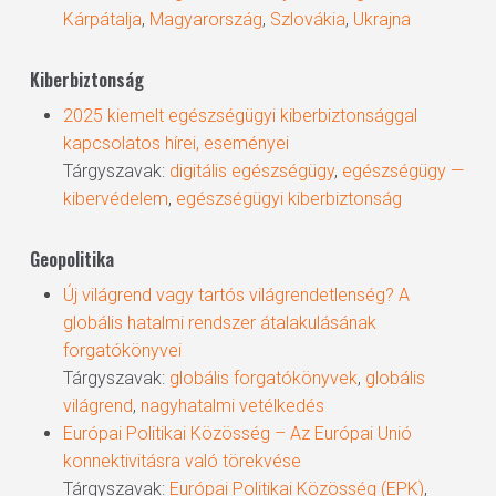
Kárpátalja
,
Magyarország
,
Szlovákia
,
Ukrajna
Kiberbiztonság
2025 kiemelt egészségügyi kiberbiztonsággal
kapcsolatos hírei, eseményei
Tárgyszavak:
digitális egészségügy
,
egészségügy —
kibervédelem
,
egészségügyi kiberbiztonság
Geopolitika
Új világrend vagy tartós világrendetlenség? A
globális hatalmi rendszer átalakulásának
forgatókönyvei
Tárgyszavak:
globális forgatókönyvek
,
globális
világrend
,
nagyhatalmi vetélkedés
Európai Politikai Közösség – Az Európai Unió
konnektivitásra való törekvése
Tárgyszavak:
Európai Politikai Közösség (EPK)
,