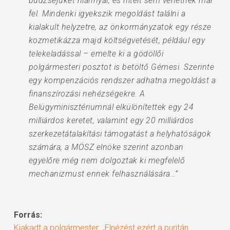
büdzséjüket hiánnyal, és hitelt sem vehetnek már
fel. Mindenki igyekszik megoldást találni a
kialakult helyzetre, az önkormányzatok egy része
kozmetikázza majd költségvetését, például egy
telekeladással – emelte ki a gödöllői
polgármesteri posztot is betöltő Gémesi. Szerinte
egy kompenzációs rendszer adhatna megoldást a
finanszírozási nehézségekre. A
Belügyminisztériumnál elkülönítettek egy 24
milliárdos keretet, valamint egy 20 milliárdos
szerkezetátalakítási támogatást a helyhatóságok
számára, a MÖSZ elnöke szerint azonban
egyelőre még nem dolgoztak ki megfelelő
mechanizmust ennek felhasználására…”
Forrás:
Kiakadt a polgármester: „Elnézést ezért a puritán