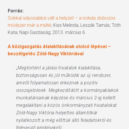
Forrás:
Sokkal súlyosabbá vált a helyzet – a nokiás dobozos
módszer már a múlté
; Kiss Melinda, Leszák Tamás, Tóth
Kata; Napi Gazdaság; 2013. március 6.
A közigazgatás átalakításának utolsó lépései –
beszélgetés Zöld-Nagy Viktóriával
„Megtörtént a járási hivatalok kialakítása,
biztonságosan és jól működik az új rendszer,
amiről folyamatosan érkeznek a pozitív
visszajelzések. Megkezdődött a kormányablakok
munkatársainak képzése és március 2-ig kellett
megalakítani a közös önkormányzati hivatalokat.
Zöld-Nagy Viktória helyettes államtitkár
nyilatkozott a még előttük álló feladatokról és
felmerülő kérdésekről.