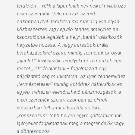
területén − vélik a lapunknak név nélkül nyilatkozó
piaci szereplők. Véleményük szerint
önkormányzati területen ma már alig van olyan
közbeszerzés vagy egyéb tender, amelyhez ne
kapcsolódna legalább a helyi „baráti” vállalkozók
helyzetbe hozása. A nagy infrastrukturális
beruházásoknál szinte mindig felmerülnek olyan
„ajánlott” kivitelezők, amelyeknek a munkák egy
részét „illik” felajánlani − fogalmazott egy
pályázatíró cég munkatársa. Az ilyen tenderekhez
„természetesen” mindig kötődtek háttéralkuk és
egyéb, nehezen ellenőrizhető pénzmozgások, a
piaci szereplők szerint azonban az elmúlt
időszakban felborult a korábbi politikai
„konszenzus”, több helyen egyre gátlástalanabb
igényeket fogalmaznak meg a megrendelők vagy
a döntéshozók.