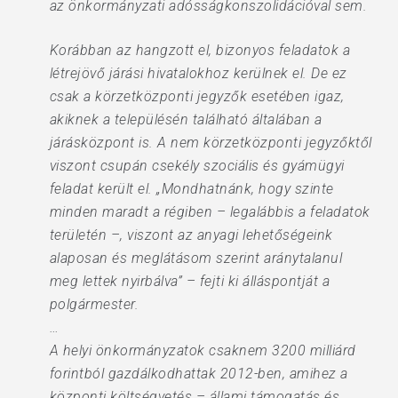
az önkormányzati adósságkonszolidációval sem.
Korábban az hangzott el, bizonyos feladatok a
létrejövő járási hivatalokhoz kerülnek el. De ez
csak a körzetközponti jegyzők esetében igaz,
akiknek a településén található általában a
járásközpont is. A nem körzetközponti jegyzőktől
viszont csupán csekély szociális és gyámügyi
feladat került el. „Mondhatnánk, hogy szinte
minden maradt a régiben – legalábbis a feladatok
területén –, viszont az anyagi lehetőségeink
alaposan és meglátásom szerint aránytalanul
meg lettek nyirbálva” – fejti ki álláspontját a
polgármester.
…
A helyi önkormányzatok csaknem 3200 milliárd
forintból gazdálkodhattak 2012-ben, amihez a
központi költségvetés – állami támogatás és