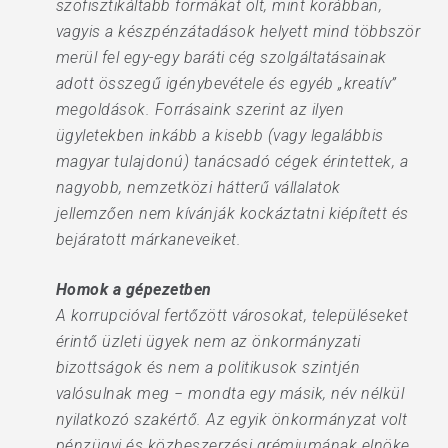
szofisztikáltabb formákat ölt, mint korábban,
vagyis a készpénzátadások helyett mind többször
merül fel egy-egy baráti cég szolgáltatásainak
adott összegű igénybevétele és egyéb „kreatív”
megoldások. Forrásaink szerint az ilyen
ügyletekben inkább a kisebb (vagy legalábbis
magyar tulajdonú) tanácsadó cégek érintettek, a
nagyobb, nemzetközi hátterű vállalatok
jellemzően nem kívánják kockáztatni kiépített és
bejáratott márkaneveiket.
Homok a gépezetben
A korrupcióval fertőzött városokat, településeket
érintő üzleti ügyek nem az önkormányzati
bizottságok és nem a politikusok szintjén
valósulnak meg − mondta egy másik, név nélkül
nyilatkozó szakértő. Az egyik önkormányzat volt
pénzügyi és közbeszerzési grémiumának elnöke