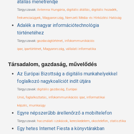
átállás menetrendje
Tárgyszavak:
Antenna Hungária
,
digitális átállás
,
digitális hozadék
,
frekvenciaügyek
,
Magyarország
,
Nemzeti Média- és Hírközlési Hatóság
Adalék a magyar információtechnológia
történetéhez
Tárgyszavak:
gazdaságtörténet
,
infokommunikációs
ipar
,
ipartörténet
,
Magyarország
,
vállalati informatika
Társadalom, gazdaság, művelődés
Az Európai Bizottság a digitális munkahelyekkel
foglalkozó nagykoalíciót indít útjára
Tárgyszavak:
digitális gazdaság
,
Európai
Unió
,
foglalkoztatás
,
infokommunikációs ipar
,
informatikai
képzés
,
munkaügy
Egyre népszerűbb árellenőrző a mobiltelefon
Tárgyszavak:
használati szokások
,
kereskedelem
,
okostelefon
,
statisztika
Egy hetes Internet Fiesta a könyvtárakban