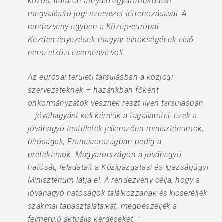
közös, határon átnyúló együttműködést
megvalósító jogi szervezet létrehozásával. A
rendezvény egyben a Közép-európai
Kezdeményezések magyar elnökségének első
nemzetközi eseménye volt.
Az európai területi társulásban a közjogi
szervezeteknek – hazánkban főként
önkormányzatok vesznek részt ilyen társulásban
– jóváhagyást kell kérniük a tagállamtól: ezek a
jóváhagyó testületek jellemzően minisztériumok,
bíróságok, Franciaországban pedig a
prefektusok. Magyarországon a jóváhagyó
hatóság feladatait a Közigazgatási és Igazságügyi
Minisztérium látja el. A rendezvény célja, hogy a
jóváhagyó hatóságok találkozzanak és kicseréljék
szakmai tapasztalataikat, megbeszéljék a
felmerülő aktuális kérdéseket. ”