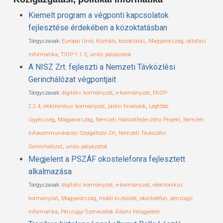
Kiemelt program a végponti kapcsolatok
fejlesztése érdekében a közoktatásban
Tárgyszavak:
Európai Unió
,
Közháló
,
közoktatás
,
Magyarország
,
oktatási
informatika
,
TIOP-1.1.3
,
uniós pályázatok
A NISZ Zrt. fejleszti a Nemzeti Távközlési
Gerinchálózat végpontjait
Tárgyszavak:
digitális kormányzat
,
e-kormányzat
,
EKOP-
2.2.4
,
elektronikus kormányzat
,
járási hivatalok
,
Legfőbb
Ügyészség
,
Magyarország
,
Nemzeti Hálózatfejlesztési Projekt
,
Nemzeti
Infokommunikációs Szolgáltató Zrt
,
Nemzeti Távközlési
Gerinchálózat
,
uniós pályázatok
Megjelent a PSZÁF okostelefonra fejlesztett
alkalmazása
Tárgyszavak:
digitális kormányzat
,
e-kormányzat
,
elektronikus
kormányzat
,
Magyarország
,
mobil eszközök
,
okostelefon
,
pénzügyi
informatika
,
Pénzügyi Szervezetek Állami Felügyelete