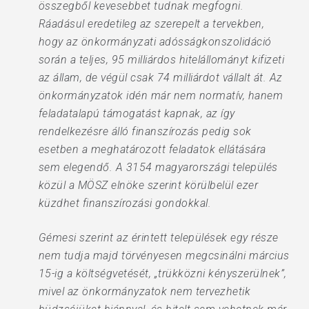
összegből kevesebbet tudnak megfogni.
Ráadásul eredetileg az szerepelt a tervekben,
hogy az önkormányzati adósságkonszolidáció
során a teljes, 95 milliárdos hitelállományt kifizeti
az állam, de végül csak 74 milliárdot vállalt át. Az
önkormányzatok idén már nem normatív, hanem
feladatalapú támogatást kapnak, az így
rendelkezésre álló finanszírozás pedig sok
esetben a meghatározott feladatok ellátására
sem elegendő. A 3154 magyarországi település
közül a MÖSZ elnöke szerint körülbelül ezer
küzdhet finanszírozási gondokkal.
Gémesi szerint az érintett települések egy része
nem tudja majd törvényesen megcsinálni március
15-ig a költségvetését, „trükközni kényszerülnek”,
mivel az önkormányzatok nem tervezhetik