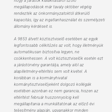
hogy a járások kialakításáról szóló
megállapodások már tavaly október végéig
rendezték az önkormányzatoktól átkerülő
kapacitás, így az ingatlanhasználat és személyzeti
állomány kérdéseit is.
A 9853 átvett köztisztviselő esetében az egyik
legfontosabb célkitűzés az volt, hogy illetményük
automatikusan biztosítva legyen, ne
csökkenhessen. A volt köztisztviselők esetén ezt
a járástörvény garantálja, amely alól az
alapilletmény-eltérítés sem volt kivétel. A
korábban is a kormányhivatal
kormánytisztviselőjeként dolgozó kollégák
esetében azonban ez nem garancia, hiszen az
eltérítést február huszonnyolcig kell
megállapítania a munkáltatónak az előző évi
teljesítmény alapján, ugyanakkor minden