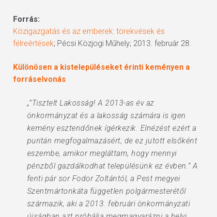
Forrás:
Közigazgatás és az emberek: törekvések és
félreértések
; Pécsi Közjogi Műhely; 2013. február 28.
Különösen a kistelepüléseket érinti keményen a
forráselvonás
„”Tisztelt Lakosság! A 2013-as év az
önkormányzat és a lakosság számára is igen
kemény esztendőnek ígérkezik. Elnézést ezért a
puritán megfogalmazásért, de ez jutott elsőként
eszembe, amikor megláttam, hogy mennyi
pénzből gazdálkodhat településünk ez évben.” A
fenti pár sor Fodor Zoltántól, a Pest megyei
Szentmártonkáta független polgármesterétől
származik, aki a 2013. februári önkormányzati
újságban azt próbálja megmagyarázni a helyi