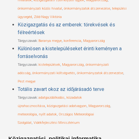
hivatalok
,
közigazgatási személyzeti ügyek
,
Magyarország
,
önkormányzati közös hivatal
,
önkormányzatok átszervezése
,
települési
ügysegéd
,
Zöld-Nagy Viktória
Közigazgatás és az emberek: törekvések és
félreértések
Tárgyszavak:
Baranya megye
,
konferencia
,
Magyarország
Különösen a kistelepüléseket érinti keményen a
forráselvonás
Tárgyszavak:
kistelepülések
,
Magyarország
,
önkormányzati
adósság
,
önkormányzati költségvetés
,
önkormányzatok átszervezése
,
Pest megye
Totális zavart okoz az időjárásadó terve
Tárgyszavak:
adatgazdálkodás
,
közadatok
újrahasznosítása
,
közigazgatási adatvagyon
,
Magyarország
,
meteorológia
,
nyílt adatok
,
Országos Meteorológiai
Szolgálat
,
Vidékfejlesztési Minisztérium
Közigazgatási, politikai informatika