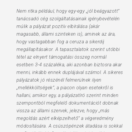
Nem ritka például, hogy egy-egy „jól beágyazott”
tanácsadó cég szolgáltatásainak igénybevételén
múlik a pályázat pozitív elbírálása (akár
magasabb, állami szinteken is), aminek az ára,
hogy vastagabban fog a ceruza a sikerdíj
megállapításakor. A tapasztalatok szerint utóbbi
tétel az elnyert támogatási összeg normál
esetben 3-4 százaléka, aki azonban biztosra akar
menni, inkább ennek duplájával számol. A sikeres
pályázatok jó részénél felmerülnek ilyen
„mellékköltségek”, a piacon olyan esetekről is
hallani, amikor egy, a pályázatíró szerint minden
szempontból megfelelő dokumentációt dobnak
vissza az állami szervek, jelezve, hogy „más
megoldás azért elképzelhető” a végeredmény
módosítására. A csúszópénzek átadása is sokkal