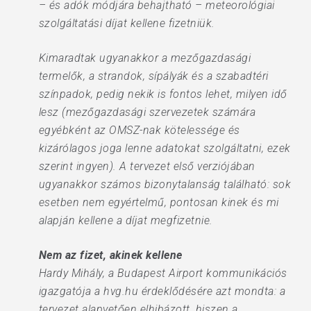
– és adók módjára behajtható – meteorológiai
szolgáltatási díjat kellene fizetniük.
Kimaradtak ugyanakkor a mezőgazdasági
termelők, a strandok, sípályák és a szabadtéri
színpadok, pedig nekik is fontos lehet, milyen idő
lesz (mezőgazdasági szervezetek számára
egyébként az OMSZ-nak kötelessége és
kizárólagos joga lenne adatokat szolgáltatni, ezek
szerint ingyen). A tervezet első verziójában
ugyanakkor számos bizonytalanság található: sok
esetben nem egyértelmű, pontosan kinek és mi
alapján kellene a díjat megfizetnie.
Nem az fizet, akinek kellene
Hardy Mihály, a Budapest Airport kommunikációs
igazgatója a hvg.hu érdeklődésére azt mondta: a
tervezet alapvetően elhibázott, hiszen a