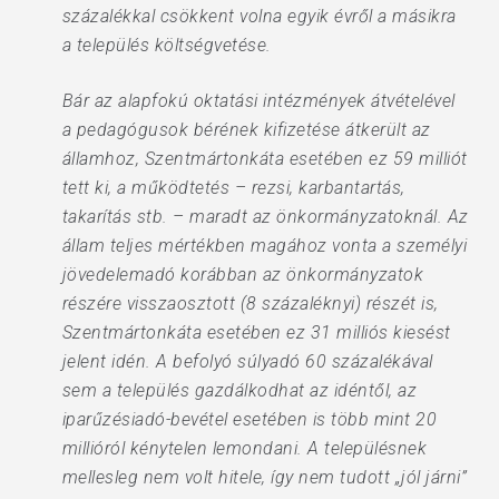
százalékkal csökkent volna egyik évről a másikra
a település költségvetése.
Bár az alapfokú oktatási intézmények átvételével
a pedagógusok bérének kifizetése átkerült az
államhoz, Szentmártonkáta esetében ez 59 milliót
tett ki, a működtetés – rezsi, karbantartás,
takarítás stb. – maradt az önkormányzatoknál. Az
állam teljes mértékben magához vonta a személyi
jövedelemadó korábban az önkormányzatok
részére visszaosztott (8 százaléknyi) részét is,
Szentmártonkáta esetében ez 31 milliós kiesést
jelent idén. A befolyó súlyadó 60 százalékával
sem a település gazdálkodhat az idéntől, az
iparűzésiadó-bevétel esetében is több mint 20
millióról kénytelen lemondani. A településnek
mellesleg nem volt hitele, így nem tudott „jól járni”