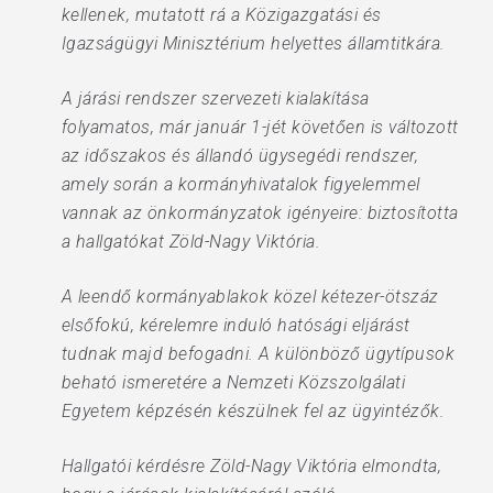
kellenek, mutatott rá a Közigazgatási és
Igazságügyi Minisztérium helyettes államtitkára.
A járási rendszer szervezeti kialakítása
folyamatos, már január 1-jét követően is változott
az időszakos és állandó ügysegédi rendszer,
amely során a kormányhivatalok figyelemmel
vannak az önkormányzatok igényeire: biztosította
a hallgatókat Zöld-Nagy Viktória.
A leendő kormányablakok közel kétezer-ötszáz
elsőfokú, kérelemre induló hatósági eljárást
tudnak majd befogadni. A különböző ügytípusok
beható ismeretére a Nemzeti Közszolgálati
Egyetem képzésén készülnek fel az ügyintézők.
Hallgatói kérdésre Zöld-Nagy Viktória elmondta,