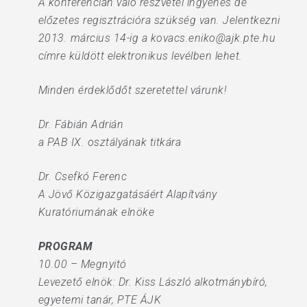
A konferencián való részvétel ingyenes de
előzetes regisztrációra szükség van. Jelentkezni
2013. március 14-ig a kovacs.eniko@ajk.pte.hu
címre küldött elektronikus levélben lehet.
Minden érdeklődőt szeretettel várunk!
Dr. Fábián Adrián
a PAB IX. osztályának titkára
Dr. Csefkó Ferenc
A Jövő Közigazgatásáért Alapítvány
Kuratóriumának elnöke
PROGRAM
10.00 – Megnyitó
Levezető elnök: Dr. Kiss László alkotmánybíró,
egyetemi tanár, PTE ÁJK