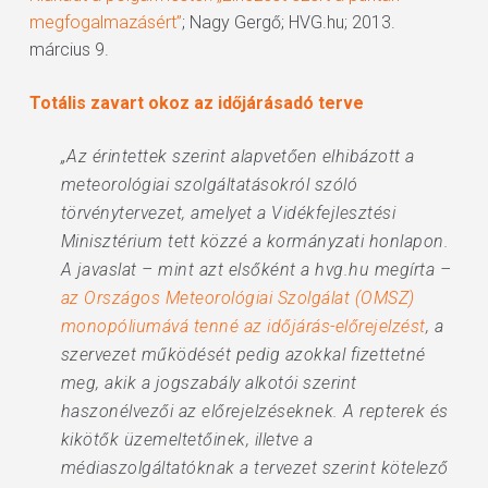
megfogalmazásért”
; Nagy Gergő; HVG.hu; 2013.
március 9.
Totális zavart okoz az időjárásadó terve
„Az érintettek szerint alapvetően elhibázott a
meteorológiai szolgáltatásokról szóló
törvénytervezet, amelyet a Vidékfejlesztési
Minisztérium tett közzé a kormányzati honlapon.
A javaslat – mint azt elsőként a hvg.hu megírta –
az Országos Meteorológiai Szolgálat (OMSZ)
monopóliumává tenné az időjárás-előrejelzést
, a
szervezet működését pedig azokkal fizettetné
meg, akik a jogszabály alkotói szerint
haszonélvezői az előrejelzéseknek. A repterek és
kikötők üzemeltetőinek, illetve a
médiaszolgáltatóknak a tervezet szerint kötelező