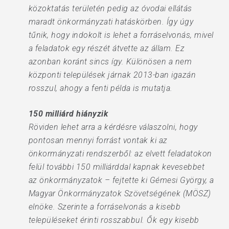
közoktatás területén pedig az óvodai ellátás
maradt önkormányzati hatáskörben. Így úgy
tűnik, hogy indokolt is lehet a forráselvonás, mivel
a feladatok egy részét átvette az állam. Ez
azonban koránt sincs így. Különösen a nem
központi települések járnak 2013-ban igazán
rosszul, ahogy a fenti példa is mutatja.
150 milliárd hiányzik
Röviden lehet arra a kérdésre válaszolni, hogy
pontosan mennyi forrást vontak ki az
önkormányzati rendszerből: az elvett feladatokon
felül további 150 milliárddal kapnak kevesebbet
az önkormányzatok – fejtette ki Gémesi György, a
Magyar Önkormányzatok Szövetségének (MÖSZ)
elnöke. Szerinte a forráselvonás a kisebb
településeket érinti rosszabbul. Ők egy kisebb