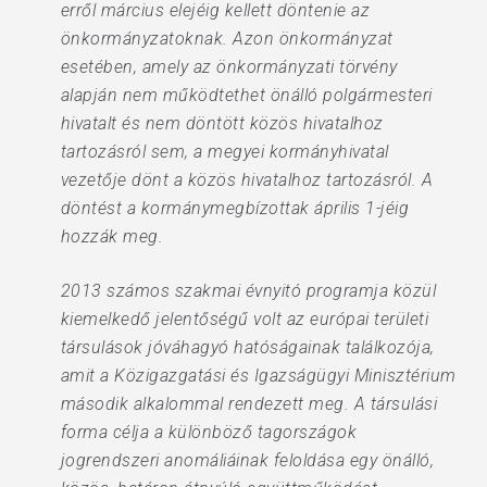
erről március elejéig kellett döntenie az
önkormányzatoknak. Azon önkormányzat
esetében, amely az önkormányzati törvény
alapján nem működtethet önálló polgármesteri
hivatalt és nem döntött közös hivatalhoz
tartozásról sem, a megyei kormányhivatal
vezetője dönt a közös hivatalhoz tartozásról. A
döntést a kormánymegbízottak április 1-jéig
hozzák meg.
2013 számos szakmai évnyitó programja közül
kiemelkedő jelentőségű volt az európai területi
társulások jóváhagyó hatóságainak találkozója,
amit a Közigazgatási és Igazságügyi Minisztérium
második alkalommal rendezett meg. A társulási
forma célja a különböző tagországok
jogrendszeri anomáliáinak feloldása egy önálló,