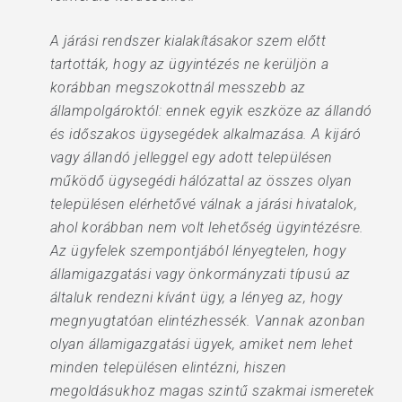
A járási rendszer kialakításakor szem előtt
tartották, hogy az ügyintézés ne kerüljön a
korábban megszokottnál messzebb az
állampolgároktól: ennek egyik eszköze az állandó
és időszakos ügysegédek alkalmazása. A kijáró
vagy állandó jelleggel egy adott településen
működő ügysegédi hálózattal az összes olyan
településen elérhetővé válnak a járási hivatalok,
ahol korábban nem volt lehetőség ügyintézésre.
Az ügyfelek szempontjából lényegtelen, hogy
államigazgatási vagy önkormányzati típusú az
általuk rendezni kívánt ügy, a lényeg az, hogy
megnyugtatóan elintézhessék. Vannak azonban
olyan államigazgatási ügyek, amiket nem lehet
minden településen elintézni, hiszen
megoldásukhoz magas szintű szakmai ismeretek