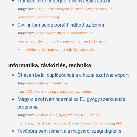
Tragikus hirtelenséggel elhunyt Balla László
Tárgyszavak:
digitális kormányzat
,
e-kormányzat
,
elektronikus
kormányzat
,
Magyarország
Civil információs portált indított az Emmi
Tárgyszavak:
civil szektor
,
digitális kormányzat
,
e-
kormányzat
,
elektronikus kormányzat
,
Emberi Erőforrások
Minisztériuma
,
kormányzati portál
,
Magyarország
Informatika, távközlés, technika
Öt éven belül duplázódhatna a hazai szoftver export
Tárgyszavak:
infokommunikációs
ipar
,
IVSZ
,
Magyarország
,
statisztika
,
szoftveripar
Magyar szoftvert használ az EU gyógyszerkutatási
programja
Tárgyszavak:
Európai Unió
,
gyógyszeripar
,
K+F
,
köz- és
magánegyüttműködés
,
közösségi közreműködés
,
Magyarország
,
PPP
Továbbra sem ismert a a magyarországi digitális