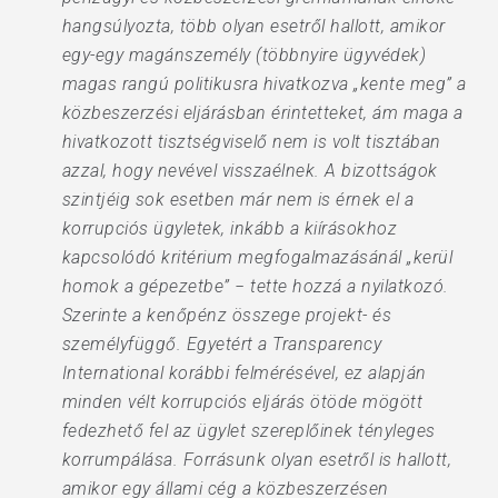
hangsúlyozta, több olyan esetről hallott, amikor
egy-egy magánszemély (többnyire ügyvédek)
magas rangú politikusra hivatkozva „kente meg” a
közbeszerzési eljárásban érintetteket, ám maga a
hivatkozott tisztségviselő nem is volt tisztában
azzal, hogy nevével visszaélnek. A bizottságok
szintjéig sok esetben már nem is érnek el a
korrupciós ügyletek, inkább a kiírásokhoz
kapcsolódó kritérium megfogalmazásánál „kerül
homok a gépezetbe” − tette hozzá a nyilatkozó.
Szerinte a kenőpénz összege projekt- és
személyfüggő. Egyetért a Transparency
International korábbi felmérésével, ez alapján
minden vélt korrupciós eljárás ötöde mögött
fedezhető fel az ügylet szereplőinek tényleges
korrumpálása. Forrásunk olyan esetről is hallott,
amikor egy állami cég a közbeszerzésen