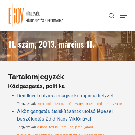
Skip
to
Menu
search
main
Close
content
Menu
11. szám, 2013. március 11.
Tartalomjegyzék
Közigazgatás, politika
Rendkívül súlyos a magyar korrupciós helyzet
Tárgyszavak:
korrupció
,
közbeszerzés
,
Magyarország
,
önkormányzatok
A közigazgatás átalakításának utolsó lépései –
beszélgetés Zöld-Nagy Viktóriával
Tárgyszavak:
európai területi társulás
,
járás
,
járási