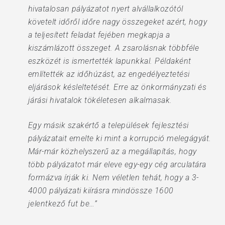
hivatalosan pályázatot nyert alvállalkozótól
követelt időről időre nagy összegeket azért, hogy
a teljesített feladat fejében megkapja a
kiszámlázott összeget. A zsarolásnak többféle
eszközét is ismertették lapunkkal. Példaként
említették az időhúzást, az engedélyeztetési
eljárások késleltetését. Erre az önkormányzati és
járási hivatalok tökéletesen alkalmasak.
Egy másik szakértő a települések fejlesztési
pályázatait emelte ki mint a korrupció melegágyát.
Már-már közhelyszerű az a megállapítás, hogy
több pályázatot már eleve egy-egy cég arculatára
formázva írják ki. Nem véletlen tehát, hogy a 3-
4000 pályázati kiírásra mindössze 1600
jelentkező fut be…”