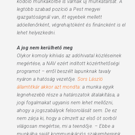
kódoló munkakörbe is várnak új munkatársat. A
legtöbb szabad pozíció a Pest megyei
igazgatóságnál van, itt egyebek mellett
adóellenőrként, végrehajtóként és fináncként is el
lehet helyezkedni.
A jog nem kerülhető meg
Olykor komoly kihívás az adóhivatal közléseinek
megértése, a NAV ezért indított közérthetőségi
programot – erről beszélt lapunknak tavaly
nyáron a hatóság vezetője.
Sors László
államtitkár akkor azt mondta
: a munka egyik
legnehezebb része a határozatok átalakítása, a
jogi fogalmakat ugyanis nem lehet mellőzni,
ahogy a jogszabályok felsorolását sem. De ez
nem zárja ki, hogy a címzett az első öt sorból
világosan megértse, mi a teendője. – Ebbe a
munkába saját kommunikációs szakembereink