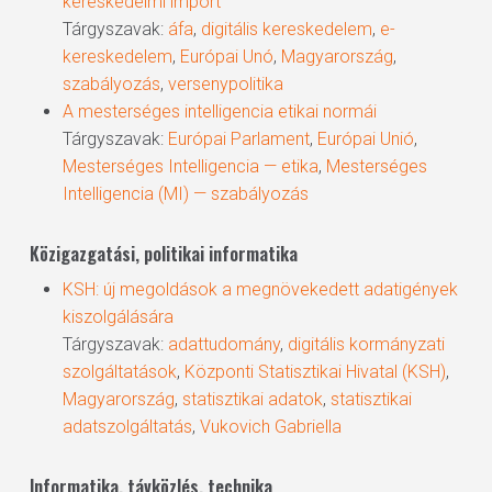
kereskedelmi import
Tárgyszavak:
áfa
,
digitális kereskedelem
,
e-
kereskedelem
,
Európai Unó
,
Magyarország
,
szabályozás
,
versenypolitika
A mesterséges intelligencia etikai normái
Tárgyszavak:
Európai Parlament
,
Európai Unió
,
Mesterséges Intelligencia — etika
,
Mesterséges
Intelligencia (MI) — szabályozás
Közigazgatási, politikai informatika
KSH: új megoldások a megnövekedett adatigények
kiszolgálására
Tárgyszavak:
adattudomány
,
digitális kormányzati
szolgáltatások
,
Központi Statisztikai Hivatal (KSH)
,
Magyarország
,
statisztikai adatok
,
statisztikai
adatszolgáltatás
,
Vukovich Gabriella
Informatika, távközlés, technika