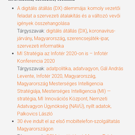
A digitális átállás (DX) dilemmája: komoly vezetői
feladat a szervezeti átalakítás és a változó vevői
igények összehangolása
Tárgyszavak:
digitális átállás (DX)
,
koronavírus-
járvány
,
Magyarország
,
szerencsejáték-ipar
,
szervezeti informatika
MI Stratégia az Infotér 2020-on is – Infotér
Konferencia 2020
Tárgyszavak:
adatpolitika
,
adatvagyon
,
Gál András
Levente
,
Infotér 2020
,
Magyarország
,
Magyarország Mesterséges Intelligencia
Stratégiája
,
Mesterséges Intelligencia (MI) —
stratégia
,
MI Innovációs Központ
,
Nemzeti
Adatvagyon Ügynökség (NAVÜ)
,
nyílt adatok
,
Palkovics László
30 éve indult el az első mobiltelefon-szolgáltatás
Magyarországon