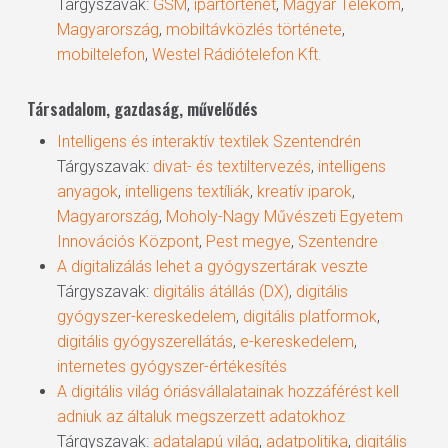
Tárgyszavak:
GSM
,
ipartörténet
,
Magyar Telekom
,
Magyarország
,
mobiltávközlés története
,
mobiltelefon
,
Westel Rádiótelefon Kft.
Társadalom, gazdaság, művelődés
Intelligens és interaktív textilek Szentendrén
Tárgyszavak:
divat- és textiltervezés
,
intelligens
anyagok
,
intelligens textíliák
,
kreatív iparok
,
Magyarország
,
Moholy-Nagy Művészeti Egyetem
Innovációs Központ
,
Pest megye
,
Szentendre
A digitalizálás lehet a gyógyszer­tárak veszte
Tárgyszavak:
digitális átállás (DX)
,
digitális
gyógyszer-kereskedelem
,
digitális platformok
,
digitális gyógyszerellátás
,
e-kereskedelem
,
internetes gyógyszer-értékesítés
A digitális világ óriásvállalatainak hozzáférést kell
adniuk az általuk megszerzett adatokhoz
Tárgyszavak:
adatalapú világ
,
adatpolitika
,
digitális