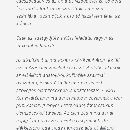
egészségügy és az oktatás vizsgálatát is. Sokrétű
feladatot látunk el, összeállítjuk a nemzeti
számlákat, számoljuk a bruttó hazai terméket, az
inflációt.
Csak az adatgyűjtés a KSH feladata, vagy más
funkciót is betölt?
Az alapítás óta, pontosan százötvenhárom és fél
éve a KSH elemzéseket is készít. A statisztikusok
az előállított adatokból, különféle szakmai
összefüggéseket állapítanak meg, és ezt
szöveges elemzésekben is közzéteszik. A KSH
Könyvtárában mind a mai napig megvannak a régi
publikációk, gyönyörű szöveggel, fantasztikus
elemzésekkel társítva. Az elemzés mind a mai
napig fontos része a tevékenységüknek, de
elérkeztünk oda, hogy nemcsak adatot állítunk