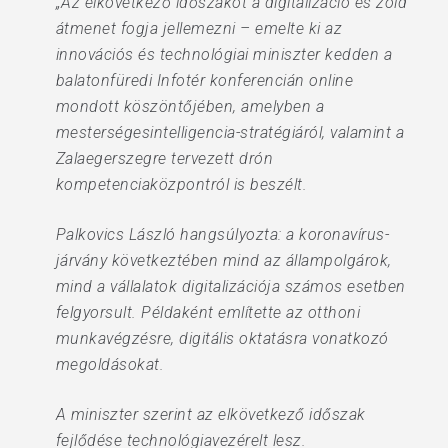
„Az elkövetkező időszakot a digitalizáció és zöld
átmenet fogja jellemezni – emelte ki az
innovációs és technológiai miniszter kedden a
balatonfüredi Infotér konferencián online
mondott köszöntőjében, amelyben a
mesterségesintelligencia-stratégiáról, valamint a
Zalaegerszegre tervezett drón
kompetenciaközpontról is beszélt.
Palkovics László hangsúlyozta: a koronavírus-
járvány következtében mind az állampolgárok,
mind a vállalatok digitalizációja számos esetben
felgyorsult. Példaként említette az otthoni
munkavégzésre, digitális oktatásra vonatkozó
megoldásokat.
A miniszter szerint az elkövetkező időszak
fejlődése technológiavezérelt lesz.