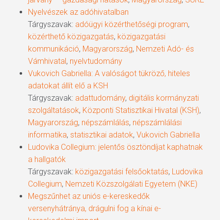
Nyelvészek az adóhivatalban
Tárgyszavak:
adóügyi közérthetőségi program
,
közérthető közigazgatás
,
közigazgatási
kommunikáció
,
Magyarország
,
Nemzeti Adó- és
Vámhivatal
,
nyelvtudomány
Vukovich Gabriella: A valóságot tükröző, hiteles
adatokat állít elő a KSH
Tárgyszavak:
adattudomány
,
digitális kormányzati
szolgáltatások
,
Központi Statisztikai Hivatal (KSH)
,
Magyarország
,
népszámlálás
,
népszámlálási
informatika
,
statisztikai adatok
,
Vukovich Gabriella
Ludovika Collegium: jelentős ösztöndíjat kaphatnak
a hallgatók
Tárgyszavak:
közigazgatási felsőoktatás
,
Ludovika
Collegium
,
Nemzeti Közszolgálati Egyetem (NKE)
Megszűnhet az uniós e-kereskedők
versenyhátránya, drágulni fog a kínai e-