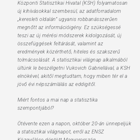
Központi Statisztikai Hivatal (KSH) folyamatosan
új kihívásokkal szembesül, az adatforradalom
„keresleti oldalán” ugyanis robbanásszerűen
megnőtt az információigény. Ez szükségessé
teszi az új mérési módszerek kidolgozását, új
összefüggések feltárását, valamint az
eredmények közérthető, hiteles és szakszerű
tolmácsolását. A statisztikai világnap alkalmából
ültünk le beszélgetni Vukovich Gabriellával, a KSH
elnökével, akitől megtudtam, hogy miben tér el a
jövő évi népszámlálás az eddigitől.
Miért fontos a mai nap a statisztika
szempontjából?
Ötévente ezen a napon, október 20-án ünnepeljük
a statisztikai világnapot, erről az ENSZ
Közgyűlése döntött Magyarország