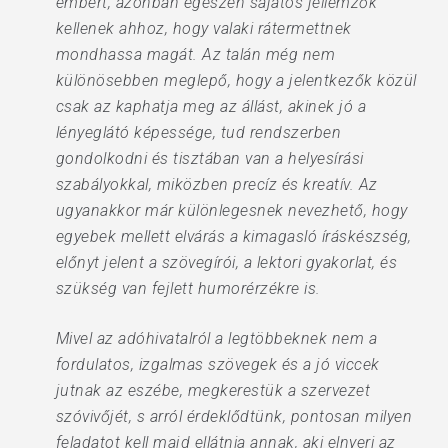
embert, azonban egészen sajátos jellemzők
kellenek ahhoz, hogy valaki rátermettnek
mondhassa magát. Az talán még nem
különösebben meglepő, hogy a jelentkezők közül
csak az kaphatja meg az állást, akinek jó a
lényeglátó képessége, tud rendszerben
gondolkodni és tisztában van a helyesírási
szabályokkal, miközben precíz és kreatív. Az
ugyanakkor már különlegesnek nevezhető, hogy
egyebek mellett elvárás a kimagasló íráskészség,
előnyt jelent a szövegírói, a lektori gyakorlat, és
szükség van fejlett humorérzékre is.
Mivel az adóhivatalról a legtöbbeknek nem a
fordulatos, izgalmas szövegek és a jó viccek
jutnak az eszébe, megkerestük a szervezet
szóvivőjét, s arról érdeklődtünk, pontosan milyen
feladatot kell majd ellátnia annak, aki elnyeri az