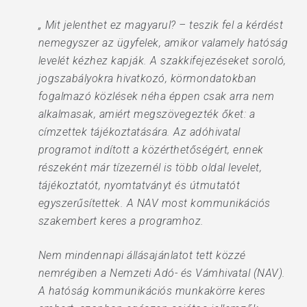
„ Mit jelenthet ez magyarul? – teszik fel a kérdést
nemegyszer az ügyfelek, amikor valamely hatóság
levelét kézhez kapják. A szakkifejezéseket soroló,
jogszabályokra hivatkozó, körmondatokban
fogalmazó közlések néha éppen csak arra nem
alkalmasak, amiért megszövegezték őket: a
címzettek tájékoztatására. Az adóhivatal
programot indított a közérthetőségért, ennek
részeként már tízezernél is több oldal levelet,
tájékoztatót, nyomtatványt és útmutatót
egyszerűsítettek. A NAV most kommunikációs
szakembert keres a programhoz.
Nem mindennapi állásajánlatot tett közzé
nemrégiben a Nemzeti Adó- és Vámhivatal (NAV).
A hatóság kommunikációs munkakörre keres