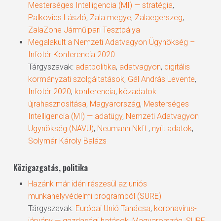
Mesterséges Intelligencia (MI) — stratégia
,
Palkovics László
,
Zala megye
,
Zalaegerszeg
,
ZalaZone Járműipari Tesztpálya
Megalakult a Nemzeti Adatvagyon Ügynökség –
Infotér Konferencia 2020
Tárgyszavak:
adatpolitika
,
adatvagyon
,
digitális
kormányzati szolgáltatások
,
Gál András Levente
,
Infotér 2020
,
konferencia
,
közadatok
újrahasznosítása
,
Magyarország
,
Mesterséges
Intelligencia (MI) — adatügy
,
Nemzeti Adatvagyon
Ügynökség (NAVÜ)
,
Neumann Nkft.
,
nyílt adatok
,
Solymár Károly Balázs
Közigazgatás, politika
Hazánk már idén részesül az uniós
munkahelyvédelmi programból (SURE)
Tárgyszavak:
Európai Unió Tanácsa
,
koronavírus-
járvány — gazdasági hatások
,
Magyarország
,
SURE