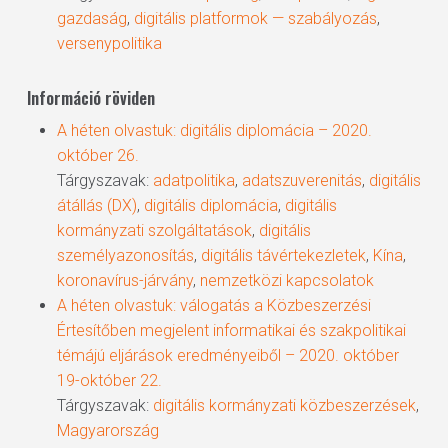
gazdaság
,
digitális platformok — szabályozás
,
versenypolitika
Információ röviden
A héten olvastuk: digitális diplomácia – 2020.
október 26.
Tárgyszavak:
adatpolitika
,
adatszuverenitás
,
digitális
átállás (DX)
,
digitális diplomácia
,
digitális
kormányzati szolgáltatások
,
digitális
személyazonosítás
,
digitális távértekezletek
,
Kína
,
koronavírus-járvány
,
nemzetközi kapcsolatok
A héten olvastuk: válogatás a Közbeszerzési
Értesítőben megjelent informatikai és szakpolitikai
témájú eljárások eredményeiből – 2020. október
19-október 22.
Tárgyszavak:
digitális kormányzati közbeszerzések
,
Magyarország