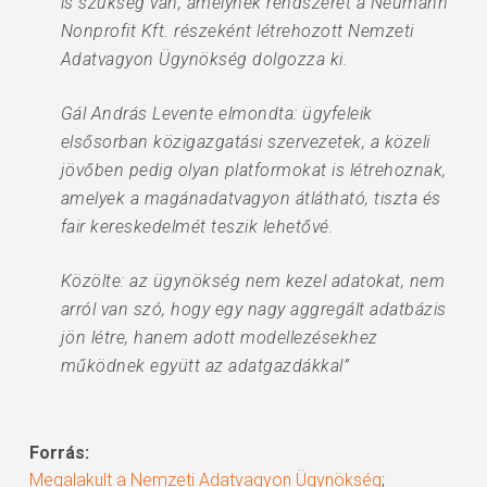
is szükség van, amelynek rendszerét a Neumann
Nonprofit Kft. részeként létrehozott Nemzeti
Adatvagyon Ügynökség dolgozza ki.
Gál András Levente elmondta: ügyfeleik
elsősorban közigazgatási szervezetek, a közeli
jövőben pedig olyan platformokat is létrehoznak,
amelyek a magánadatvagyon átlátható, tiszta és
fair kereskedelmét teszik lehetővé.
Közölte: az ügynökség nem kezel adatokat, nem
arról van szó, hogy egy nagy aggregált adatbázis
jön létre, hanem adott modellezésekhez
működnek együtt az adatgazdákkal”
Forrás:
Megalakult a Nemzeti Adatvagyon Ügynökség
;