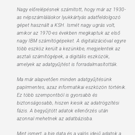
Nagy előrelépésnek számított, hogy már az 1930-
as népszámláláskor lyukkártyás adatfeldolgozó
gépet használt a KSH. Ismét nagy ugrás volt,
amikor az 1970-es években megkaptuk az első
nagy IBM számítógépeket. A digitalizációval egyre
több eszköz került a kezünkbe, megjelentek az
asztali számítógépek, a digitális eszközök,
amelyek az adatgyűjtést is forradalmasították.
Ma már alapvetően minden adatgyűjtésünk
papírmentes, azaz informatikai eszközön történik.
Ez több szempontból is gyorsabb és
biztonságosabb, hiszen kiesik az adatrögzítési
fázis. A begyűjtött adatok ellenőrzés után
azonnal mehetnek az adatbázisba.
Mint ismert, a big data és a valós idejű adatok a