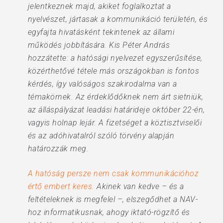
jelentkeznek majd, akiket foglalkoztat a
nyelvészet, jártasak a kommunikáció területén, és
egyfajta hivatásként tekintenek az állami
működés jobbítására. Kis Péter András
hozzátette: a hatósági nyelvezet egyszerűsítése,
közérthetővé tétele más országokban is fontos
kérdés, így valóságos szakirodalma van a
témakörnek. Az érdeklődőknek nem árt sietniük,
az álláspályázat leadási határideje október 22-én,
vagyis holnap lejár. A fizetséget a köztisztviselői
és az adóhivatalról szóló törvény alapján
határozzák meg.
A hatóság persze nem csak kommunikációhoz
értő embert keres.
Akinek van kedve – és a
feltételeknek is megfelel –, elszegődhet a NAV-
hoz informatikusnak, ahogy iktató-rögzítő és