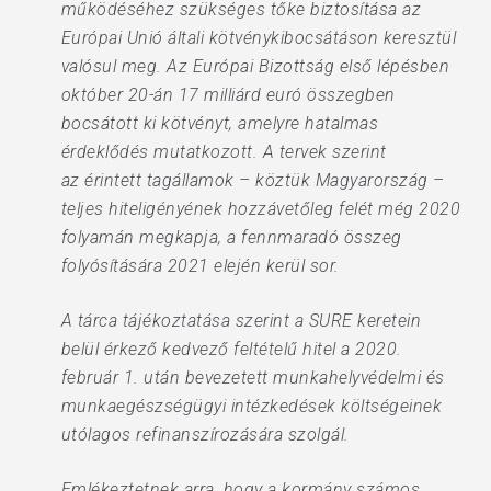
működéséhez szükséges tőke biztosítása az
Európai Unió általi kötvénykibocsátáson keresztül
valósul meg. Az Európai Bizottság első lépésben
október 20-án 17 milliárd euró összegben
bocsátott ki kötvényt, amelyre hatalmas
érdeklődés mutatkozott. A tervek szerint
az érintett tagállamok – köztük Magyarország –
teljes hiteligényének hozzávetőleg felét még 2020
folyamán megkapja, a fennmaradó összeg
folyósítására 2021 elején kerül sor.
A tárca tájékoztatása szerint a SURE keretein
belül érkező kedvező feltételű hitel a 2020.
február 1. után bevezetett munkahelyvédelmi és
munkaegészségügyi intézkedések költségeinek
utólagos refinanszírozására szolgál.
Emlékeztetnek arra, hogy a kormány számos