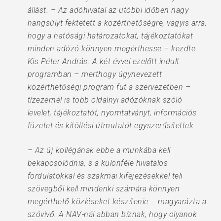
állást. – Az adóhivatal az utóbbi időben nagy
hangsúlyt fektetett a közérthetőségre, vagyis arra,
hogy a hatósági határozatokat, tájékoztatókat
minden adózó könnyen megérthesse – kezdte
Kis Péter András. A két évvel ezelőtt indult
programban – merthogy úgynevezett
közérthetőségi program fut a szervezetben –
tízezernél is több oldalnyi adózóknak szóló
levelet, tájékoztatót, nyomtatványt, információs
füzetet és kitöltési útmutatót egyszerűsítettek.
– Az új kollégának ebbe a munkába kell
bekapcsolódnia, s a különféle hivatalos
fordulatokkal és szakmai kifejezésekkel teli
szövegből kell mindenki számára könnyen
megérthető közléseket készítenie – magyarázta a
szóvivő. A NAV-nál abban bíznak, hogy olyanok