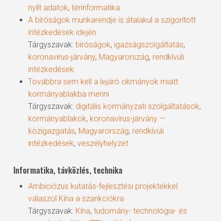
nyílt adatok
,
térinformatika
A bíróságok munkarendje is átalakul a szigorított
intézkedések idején
Tárgyszavak:
bíróságok
,
igazságszolgáltatás
,
koronavírus-járvány
,
Magyarország
,
rendkívüli
intézkedések
Továbbra sem kell a lejáró okmányok miatt
kormányablakba menni
Tárgyszavak:
digitális kormányzati szolgáltatások
,
kormányablakok
,
koronavírus-járvány —
közigazgatás
,
Magyarország
,
rendkívüli
intézkedések
,
veszélyhelyzet
Informatika, távközlés, technika
Ambiciózus kutatás-fejlesztési projektekkel
válaszol Kína a szankciókra
Tárgyszavak:
Kína
,
tudomány- technológia- és