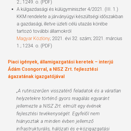
2.; 1249. o. (PDF)
A külgazdasági és külügyminiszter 4/2021. (III. 1.)
KKM rendelete a járványügyi készültségi időszakban
a gazdasági, illetve üzleti célú utazás körébe
tartozó további államokról
Magyar Közlöny
; 2021. évi 32. szám; 2021. március
1.; 1234. o. (PDF)
Piaci igények, államigazgatási keretek – interjú
Ádám Csongorral, a NISZ Zrt. fejlesztési
ágazatának igazgatójával
„A rutinszerűen visszatérő feladatok és a váratlan
helyzetekre történő gyors reagálás egyaránt
jellemezte a NISZ Zrt. elmúlt egy évének
fejlesztési tevékenységét. Egyfelől nem
hiányoztak a minden évben jellemző
infrastrukturális, hálózati és e-közigazgatási