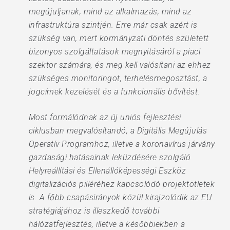
megújuljanak, mind az alkalmazás, mind az
infrastruktúra szintjén. Erre már csak azért is
szükség van, mert kormányzati döntés született
bizonyos szolgáltatások megnyitásáról a piaci
szektor számára, és meg kell valósítani az ehhez
szükséges monitoringot, terhelésmegosztást, a
jogcímek kezelését és a funkcionális bővítést.
Most formálódnak az új uniós fejlesztési
ciklusban megvalósítandó, a Digitális Megújulás
Operatív Programhoz, illetve a koronavírus-járvány
gazdasági hatásainak leküzdésére szolgáló
Helyreállítási és Ellenállóképességi Eszköz
digitalizációs pilléréhez kapcsolódó projektötletek
is. A főbb csapásirányok közül kirajzolódik az EU
stratégiájához is illeszkedő további
hálózatfejlesztés, illetve a későbbiekben a