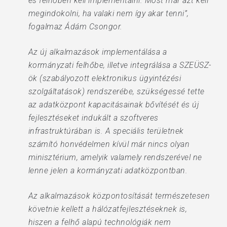
és felhőben kell implementálni. Most már azt kell
megindokolni, ha valaki nem így akar tenni”,
fogalmaz Ádám Csongor.
Az új alkalmazások implementálása a
kormányzati felhőbe, illetve integrálása a SZEÜSZ-
ök (szabályozott elektronikus ügyintézési
szolgáltatások) rendszerébe, szükségessé tette
az adatközpont kapacitásainak bővítését és új
fejlesztéseket indukált a szoftveres
infrastruktúrában is. A speciális területnek
számító honvédelmen kívül már nincs olyan
minisztérium, amelyik valamely rendszerével ne
lenne jelen a kormányzati adatközpontban.
Az alkalmazások központosítását természetesen
követnie kellett a hálózatfejlesztéseknek is,
hiszen a felhő alapú technológiák nem