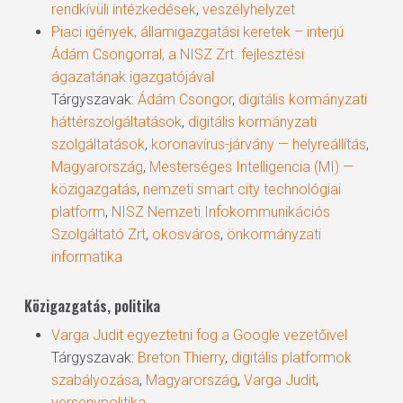
rendkívüli intézkedések
,
veszélyhelyzet
Piaci igények, államigazgatási keretek – interjú
Ádám Csongorral, a NISZ Zrt. fejlesztési
ágazatának igazgatójával
Tárgyszavak:
Ádám Csongor
,
digitális kormányzati
háttérszolgáltatások
,
digitális kormányzati
szolgáltatások
,
koronavírus-járvány — helyreállítás
,
Magyarország
,
Mesterséges Intelligencia (MI) —
közigazgatás
,
nemzeti smart city technológiai
platform
,
NISZ Nemzeti Infokommunikációs
Szolgáltató Zrt
,
okosváros
,
önkormányzati
informatika
Közigazgatás, politika
Varga Judit egyeztetni fog a Google vezetőivel
Tárgyszavak:
Breton Thierry
,
digitális platformok
szabályozása
,
Magyarország
,
Varga Judit
,
versenypolitika