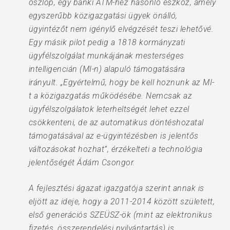
oszlop, egy banki ATM-hez hasonló eszköz, amely
egyszerűbb közigazgatási ügyek önálló,
ügyintézőt nem igénylő elvégzését teszi lehetővé.
Egy másik pilot pedig a 1818 kormányzati
ügyfélszolgálat munkájának mesterséges
intelligencián (MI-n) alapuló támogatására
irányult. „Egyértelmű, hogy be kell hoznunk az MI-
t a közigazgatás működésébe. Nemcsak az
ügyfélszolgálatok leterheltségét lehet ezzel
csökkenteni, de az automatikus döntéshozatal
támogatásával az e-ügyintézésben is jelentős
változásokat hozhat”, érzékelteti a technológia
jelentőségét Ádám Csongor.
A fejlesztési ágazat igazgatója szerint annak is
eljött az ideje, hogy a 2011-2014 között született,
első generációs SZEÜSZ-ök (mint az elektronikus
fizetés, összerendelési nyilvántartás) is