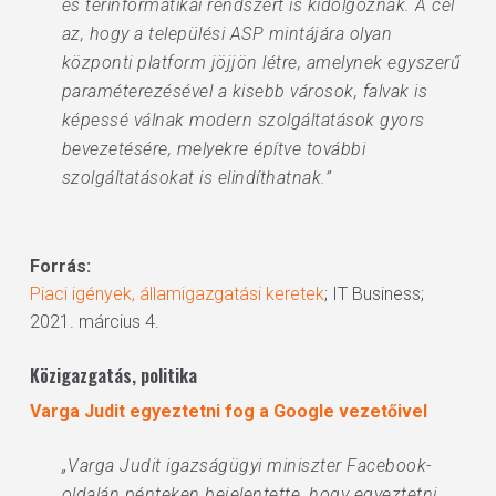
és térinformatikai rendszert is kidolgoznak. A cél
az, hogy a települési ASP mintájára olyan
központi platform jöjjön létre, amelynek egyszerű
paraméterezésével a kisebb városok, falvak is
képessé válnak modern szolgáltatások gyors
bevezetésére, melyekre építve további
szolgáltatásokat is elindíthatnak.”
Forrás:
Piaci igények, államigazgatási keretek
; IT Business;
2021. március 4.
Közigazgatás, politika
Varga Judit egyeztetni fog a Google vezetőivel
„Varga Judit igazságügyi miniszter Facebook-
oldalán pénteken bejelentette, hogy egyeztetni