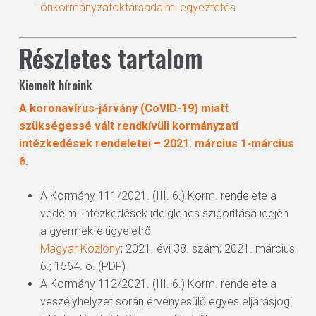
önkormányzatok
társadalmi egyeztetés
Részletes tartalom
Kiemelt híreink
A koronavírus-járvány (CoVID-19) miatt
szükségessé vált rendkívüli kormányzati
intézkedések rendeletei – 2021. március 1-március
6.
A Kormány 111/2021. (III. 6.) Korm. rendelete a
védelmi intézkedések ideiglenes szigorítása idején
a gyermekfelügyeletről
Magyar Közlöny
; 2021. évi 38. szám; 2021. március
6.; 1564. o. (PDF)
A Kormány 112/2021. (III. 6.) Korm. rendelete a
veszélyhelyzet során érvényesülő egyes eljárásjogi