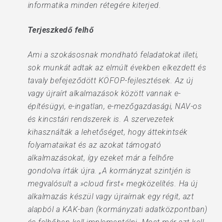
informatika minden rétegére kiterjed.
Terjeszkedő felhő
Ami a szokásosnak mondható feladatokat illeti,
sok munkát adtak az elmúlt években elkezdett és
tavaly befejeződött KÖFOP-fejlesztések. Az új
vagy újraírt alkalmazások között vannak e-
építésügyi, e-ingatlan, e-mezőgazdasági, NAV-os
és kincstári rendszerek is. A szervezetek
kihasználták a lehetőséget, hogy áttekintsék
folyamataikat és az azokat támogató
alkalmazásokat, így ezeket már a felhőre
gondolva írták újra. „A kormányzat szintjén is
megvalósult a »cloud first« megközelítés. Ha új
alkalmazás készül vagy újraírnak egy régit, azt
alapból a KAK-ban (kormányzati adatközpontban)