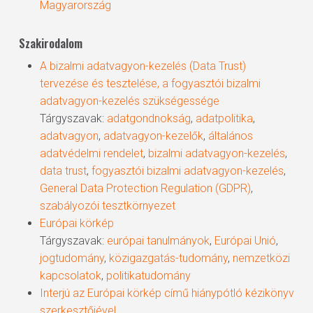
Magyarország
Szakirodalom
A bizalmi adatvagyon-kezelés (Data Trust)
tervezése és tesztelése, a fogyasztói bizalmi
adatvagyon-kezelés szükségessége
Tárgyszavak:
adatgondnokság
,
adatpolitika
,
adatvagyon
,
adatvagyon-kezelők
,
általános
adatvédelmi rendelet
,
bizalmi adatvagyon-kezelés
,
data trust
,
fogyasztói bizalmi adatvagyon-kezelés
,
General Data Protection ­Regulation (GDPR)
,
szabályozói tesztkörnyezet
Európai körkép
Tárgyszavak:
európai tanulmányok
,
Európai Unió
,
jogtudomány
,
közigazgatás-tudomány
,
nemzetközi
kapcsolatok
,
politikatudomány
Interjú az Európai körkép című hiánypótló kézikönyv
szerkesztőjével