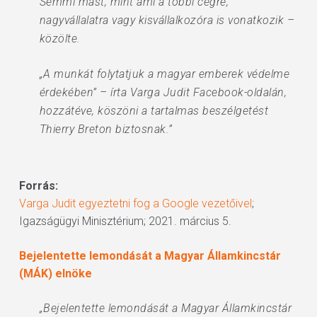
Semmi mást, mint ami a többi cégre,
nagyvállalatra vagy kisvállalkozóra is vonatkozik –
közölte.
„A munkát folytatjuk a magyar emberek védelme
érdekében” – írta Varga Judit Facebook-oldalán,
hozzátéve, köszöni a tartalmas beszélgetést
Thierry Breton biztosnak.”
Forrás:
Varga Judit egyeztetni fog a Google vezetőivel
;
Igazságügyi Minisztérium; 2021. március 5.
Bejelentette lemondását a Magyar Államkincstár
(MÁK) elnöke
„Bejelentette lemondását a Magyar Államkincstár