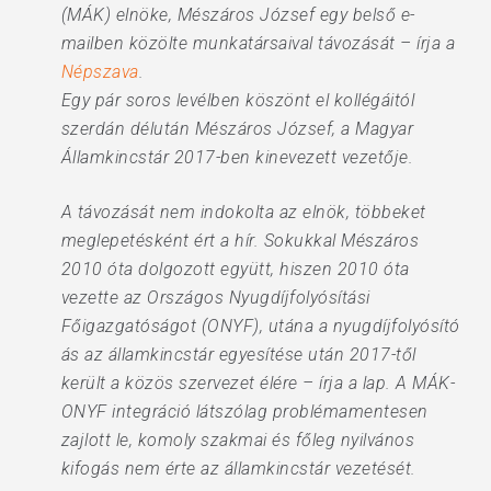
(MÁK) elnöke, Mészáros József egy belső e-
mailben közölte munkatársaival távozását – írja a
Népszava
.
Egy pár soros levélben köszönt el kollégáitól
szerdán délután Mészáros József, a Magyar
Államkincstár 2017-ben kinevezett vezetője.
A távozását nem indokolta az elnök, többeket
meglepetésként ért a hír. Sokukkal Mészáros
2010 óta dolgozott együtt, hiszen 2010 óta
vezette az Országos Nyugdíjfolyósítási
Főigazgatóságot (ONYF), utána a nyugdíjfolyósító
ás az államkincstár egyesítése után 2017-től
került a közös szervezet élére – írja a lap. A MÁK-
ONYF integráció látszólag problémamentesen
zajlott le, komoly szakmai és főleg nyilvános
kifogás nem érte az államkincstár vezetését.