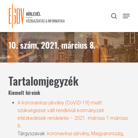
Skip
to
Menu
search
main
Close
content
Menu
10. szám, 2021. március 8.
Tartalomjegyzék
Kiemelt híreink
A koronavírus-járvány (CoVID-19) miatt
szükségessé vált rendkívüli kormányzati
intézkedések rendeletei – 2021. március 1-március
6.
Tárgyszavak:
koronavírus-járvány
,
Magyarország
,