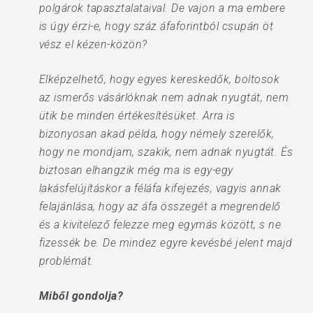
polgárok tapasztalataival. De vajon a ma embere
is úgy érzi-e, hogy száz áfaforintból csupán öt
vész el kézen-közön?
Elképzelhető, hogy egyes kereskedők, boltosok
az ismerős vásárlóknak nem adnak nyugtát, nem
ütik be minden értékesítésüket. Arra is
bizonyosan akad példa, hogy némely szerelők,
hogy ne mondjam, szakik, nem adnak nyugtát. És
biztosan elhangzik még ma is egy-egy
lakásfelújításkor a féláfa kifejezés, vagyis annak
felajánlása, hogy az áfa összegét a megrendelő
és a kivitelező felezze meg egymás között, s ne
fizessék be. De mindez egyre kevésbé jelent majd
problémát.
Miből gondolja?