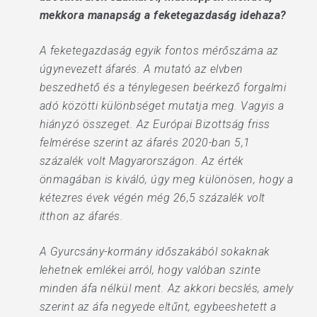
mekkora manapság a feketegazdaság idehaza?
A feketegazdaság egyik fontos mérőszáma az
úgynevezett áfarés. A mutató az elvben
beszedhető és a ténylegesen beérkező forgalmi
adó közötti különbséget mutatja meg. Vagyis a
hiányzó összeget. Az Európai Bizottság friss
felmérése szerint az áfarés 2020-ban 5,1
százalék volt Magyarországon. Az érték
önmagában is kiváló, úgy meg különösen, hogy a
kétezres évek végén még 26,5 százalék volt
itthon az áfarés.
A Gyurcsány-kormány időszakából sokaknak
lehetnek emlékei arról, hogy valóban szinte
minden áfa nélkül ment. Az akkori becslés, amely
szerint az áfa negyede eltűnt, egybeeshetett a