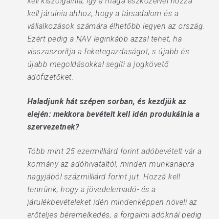
kell kiszolgálnia, így a maga eszközeivel hozzá
kell járulnia ahhoz, hogy a társadalom és a
vállalkozások számára élhetőbb legyen az ország.
Ezért pedig a NAV leginkább azzal tehet, ha
visszaszorítja a feketegazdaságot, s újabb és
újabb megoldásokkal segíti a jogkövető
adófizetőket.
Haladjunk hát szépen sorban, és kezdjük az
elején: mekkora bevételt kell idén produkálnia a
szervezetnek?
Több mint 25 ezermilliárd forint adóbevételt vár a
kormány az adóhivataltól, minden munkanapra
nagyjából százmilliárd forint jut. Hozzá kell
tennünk, hogy a jövedelemadó- és a
járulékbevételeket idén mindenképpen növeli az
erőteljes béremelkedés, a forgalmi adóknál pedig