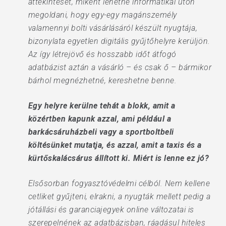
áttekintését, miként lehetne informatikai úton
megoldani, hogy egy-egy magánszemély
valamennyi bolti vásárlásáról készült nyugtája,
bizonylata egyetlen digitális gyűjtőhelyre kerüljön.
Az így létrejövő és hosszabb időt átfogó
adatbázist aztán a vásárló – és csak ő – bármikor
bárhol megnézhetné, kereshetne benne.
Egy helyre kerülne tehát a blokk, amit a
közértben kapunk azzal, ami például a
barkácsáruházbeli vagy a sportboltbeli
költésünket mutatja, és azzal, amit a taxis és a
kürtőskalácsárus állított ki. Miért is lenne ez jó?
Elsősorban fogyasztóvédelmi célból. Nem kellene
cetliket gyűjteni, elrakni, a nyugták mellett pedig a
jótállási és garanciajegyek online változatai is
szerepelnének az adatbázisban, ráadásul hiteles