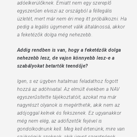
adóelkerülőknek. Emiatt nem egy szereplő
egyszerűen elviszi az országból a féllegális
üzletét, mert már nem éri meg itt próbálkozni. Ha
pedig a legális ügymenet válik általánossá, akkor
a feketézők dolga még nehezebb.
Addig rendben is van, hogy a feketézők dolga
nehezebb lesz, de vajon könnyebb lesz-e a
szabályokat betartók teendője?
Igen, s ez ügyben hatalmas feladathoz fogott
hozzá az adóhivatal. Az elmúlt években a NAV
egyszerűsítette tájékoztatóit, azokat ma már
nagyrészt olyanok is megérthetik, akik nem az
adójoggal kelnek és fekszenek. Ez ugyanakkor
még nem elég, az adófizetők fejével is
gondolkodnunk kell. Meg kell értenünk, mire van
szükségük azoknak, akik ügyet szeretnének