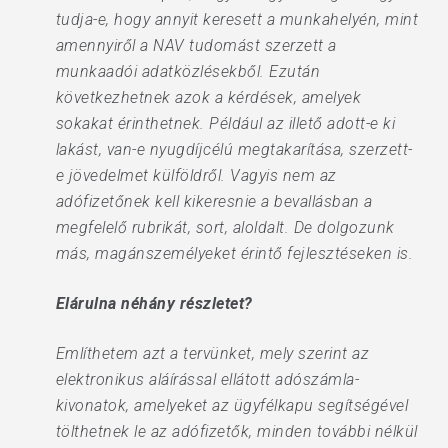
tudja-e, hogy annyit keresett a munkahelyén, mint
amennyiről a NAV tudomást szerzett a
munkaadói adatközlésekből. Ezután
következhetnek azok a kérdések, amelyek
sokakat érinthetnek. Például az illető adott-e ki
lakást, van-e nyugdíjcélú megtakarítása, szerzett-
e jövedelmet külföldről. Vagyis nem az
adófizetőnek kell kikeresnie a bevallásban a
megfelelő rubrikát, sort, aloldalt. De dolgozunk
más, magánszemélyeket érintő fejlesztéseken is.
Elárulna néhány részletet?
Említhetem azt a tervünket, mely szerint az
elektronikus aláírással ellátott adószámla-
kivonatok, amelyeket az ügyfélkapu segítségével
tölthetnek le az adófizetők, minden további nélkül