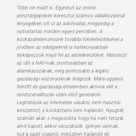
Több ok miatt is. Egyrészt az online
pénztárgépeken keresztül számos vállalkozásnál
lényegében ott ül az adóhivatal, mégpedig a
nyitvatartás minden egyes percében. A
kockázatelemzésünk további tökéletesítésével a
jövőben az eddigieknél is hatékonyabban
térképezzük majd fel az adóelkerülőket. Másrészt
az idő a NAV-nak, pontosabban az
államkasszának, még pontosabb a legális
gazdasági viszonyoknak dolgozik. Mára ugyanis
felnőtt és gazdasági értelemben aktívvá vált a
rendszerváltozás utáni első generáció.
Legtöbbjük az interneten vásárol, nem használ
készpénzt, s kockáztatni sem hajlandó. Nyugtát,
számlát akar, s megszokta, hogy ha nem tetszik,
amit kapott, akkor visszaküldi. Igényei vannak,
tud a saját jogairól, miközben hajlandó és