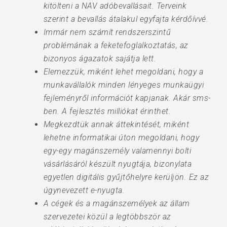
kitölteni a NAV adóbevallásait. Terveink
szerint a bevallás átalakul egyfajta kérdőívvé.
Immár nem számít rendszerszintű
problémának a feketefoglalkoztatás, az
bizonyos ágazatok sajátja lett.
Elemezzük, miként lehet megoldani, hogy a
munkavállalók minden lényeges munkaügyi
fejleményről információt kapjanak. Akár sms-
ben. A fejlesztés milliókat érinthet.
Megkezdtük annak áttekintését, miként
lehetne informatikai úton megoldani, hogy
egy-egy magánszemély valamennyi bolti
vásárlásáról készült nyugtája, bizonylata
egyetlen digitális gyűjtőhelyre kerüljön. Ez az
úgynevezett e-nyugta.
A cégek és a magánszemélyek az állam
szervezetei közül a legtöbbször az