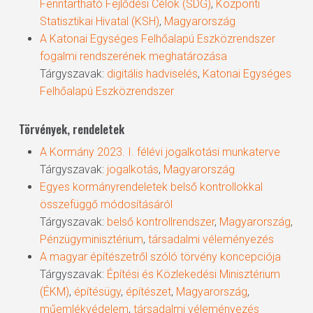
Fenntartható Fejlődési Célok (SDG)
,
Központi
Statisztikai Hivatal (KSH)
,
Magyarország
A Katonai Egységes Felhőalapú Eszközrendszer
fogalmi rendszerének meghatározása
Tárgyszavak:
digitális hadviselés
,
Katonai Egységes
Felhőalapú Eszközrendszer
Törvények, rendeletek
A Kormány 2023. I. félévi jogalkotási munkaterve
Tárgyszavak:
jogalkotás
,
Magyarország
Egyes kormányrendeletek belső kontrollokkal
összefüggő módosításáról
Tárgyszavak:
belső kontrollrendszer
,
Magyarország
,
Pénzügyminisztérium
,
társadalmi véleményezés
A magyar építészetről szóló törvény koncepciója
Tárgyszavak:
Építési és Közlekedési Minisztérium
(ÉKM)
,
építésügy
,
építészet
,
Magyarország
,
műemlékvédelem
,
társadalmi véleményezés