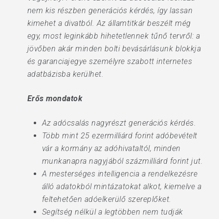
nem kis részben generációs kérdés, így lassan
kimehet a divatból. Az államtitkár beszélt még
egy, most leginkább hihetetlennek tűnő tervről: a
jövőben akár minden bolti bevásárlásunk blokkja
és garanciajegye személyre szabott internetes
adatbázisba kerülhet.
Erős mondatok
Az adócsalás nagyrészt generációs kérdés.
Több mint 25 ezermilliárd forint adóbevételt
vár a kormány az adóhivataltól, minden
munkanapra nagyjából százmilliárd forint jut.
A mesterséges intelligencia a rendelkezésre
álló adatokból mintázatokat alkot, kiemelve a
feltehetően adóelkerülő szereplőket.
Segítség nélkül a legtöbben nem tudják