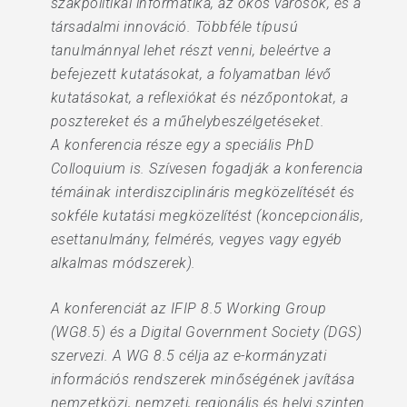
szakpolitikai informatika, az okos városok, és a
társadalmi innováció. Többféle típusú
tanulmánnyal lehet részt venni, beleértve a
befejezett kutatásokat, a folyamatban lévő
kutatásokat, a reflexiókat és nézőpontokat, a
posztereket és a műhelybeszélgetéseket.
A konferencia része egy a speciális PhD
Colloquium is. Szívesen fogadják a konferencia
témáinak interdiszciplináris megközelítését és
sokféle kutatási megközelítést (koncepcionális,
esettanulmány, felmérés, vegyes vagy egyéb
alkalmas módszerek).
A konferenciát az IFIP 8.5 Working Group
(WG8.5) és a Digital Government Society (DGS)
szervezi. A WG 8.5 célja az e-kormányzati
információs rendszerek minőségének javítása
nemzetközi, nemzeti, regionális és helyi szinten.