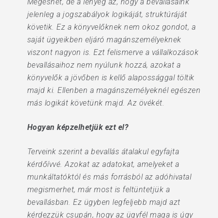
Megeshet, de a lényeg az, hogy a bevallásaink
jelenleg a jogszabályok logikáját, struktúráját
követik. Ez a könyvelőknek nem okoz gondot, a
saját ügyeikben eljáró magánszemélyeknek
viszont nagyon is. Ezt felismerve a vállalkozások
bevallásaihoz nem nyúlunk hozzá, azokat a
könyvelők a jövőben is kellő alapossággal töltik
majd ki. Ellenben a magánszemélyeknél egészen
más logikát követünk majd. Az övékét.
Hogyan képzelhetjük ezt el?
Terveink szerint a bevallás átalakul egyfajta
kérdőívvé. Azokat az adatokat, amelyeket a
munkáltatóktól és más forrásból az adóhivatal
megismerhet, már most is feltüntetjük a
bevallásban. Ez ügyben legfeljebb majd azt
kérdezzük csupán, hogy az ügyfél maga is úgy