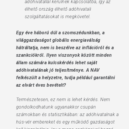
adóhivatallal kerülnek kapcsolatba, így az
élhető ország élhető adóhivatali
szolgáltatásokat is megkövetel.
Egy éve háború dúl a szomszédunkban, a
világgazdaságot globális energiaválság
hátráltatja, nem is beszélve az inflációról és a
szankciókról. Ilyen viszonyok között minden
állam számára kulcskérdés lehet saját
adóhivatalának jó teljesítménye. A NAV
felkészült a helyzetre, tudja például garantálni
az elvárt éves bevételt?
Természetesen, ez nem is lehet kérdés. Nem
gondolkodhatunk ugyanakkor csupán
számokban és statisztikában: az adóhivatalnak a
hús-vér embereket és egy működő gazdaságot