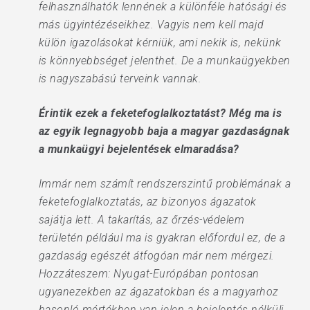
felhasználhatók lennének a különféle hatósági és
más ügyintézéseikhez. Vagyis nem kell majd
külön igazolásokat kérniük, ami nekik is, nekünk
is könnyebbséget jelenthet. De a munkaügyekben
is nagyszabású terveink vannak.
Érintik ezek a feketefoglalkoztatást? Még ma is
az egyik legnagyobb baja a magyar gazdaságnak
a munkaügyi bejelentések elmaradása?
Immár nem számít rendszerszintű problémának a
feketefoglalkoztatás, az bizonyos ágazatok
sajátja lett. A takarítás, az őrzés-védelem
területén például ma is gyakran előfordul ez, de a
gazdaság egészét átfogóan már nem mérgezi.
Hozzáteszem: Nyugat-Európában pontosan
ugyanezekben az ágazatokban és a magyarhoz
hasonló mértékben van jelen a bejelentés nélküli