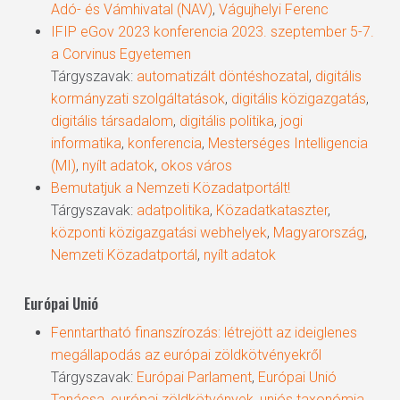
Adó- és Vámhivatal (NAV)
,
Vágujhelyi Ferenc
IFIP eGov 2023 konferencia 2023. szeptember 5-7.
a Corvinus Egyetemen
Tárgyszavak:
automatizált döntéshozatal
,
digitális
kormányzati szolgáltatások
,
digitális közigazgatás
,
digitális társadalom
,
digitális politika
,
jogi
informatika
,
konferencia
,
Mesterséges Intelligencia
(MI)
,
nyílt adatok
,
okos város
Bemutatjuk a Nemzeti Közadatportált!
Tárgyszavak:
adatpolitika
,
Közadatkataszter
,
központi közigazgatási webhelyek
,
Magyarország
,
Nemzeti Közadatportál
,
nyílt adatok
Európai Unió
Fenntartható finanszírozás: létrejött az ideiglenes
megállapodás az európai zöldkötvényekről
Tárgyszavak:
Európai Parlament
,
Európai Unió
Tanácsa
,
európai zöldkötvények
,
uniós taxonómia