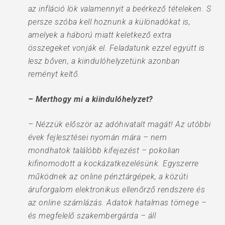
az infláció lök valamennyit a beérkező tételeken. S
persze szóba kell hoznunk a különadókat is,
amelyek a háború miatt keletkező extra
összegeket vonják el. Feladatunk ezzel együtt is
lesz bőven, a kiindulóhelyzetünk azonban
reményt keltő.
– Merthogy mi a kiindulóhelyzet?
– Nézzük először az adóhivatalt magát! Az utóbbi
évek fejlesztései nyomán mára – nem
mondhatok találóbb kifejezést – pokolian
kifinomodott a kockázatkezelésünk. Egyszerre
működnek az online pénztárgépek, a közúti
áruforgalom elektronikus ellenőrző rendszere és
az online számlázás. Adatok hatalmas tömege –
és megfelelő szakembergárda – áll