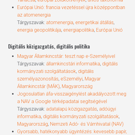
Európai Unió: francia vezetéssel újra középpontban
az atomenergia
Tárgyszavak:
atomenergia
,
energetikai átállás
,
energia geopolitikája
,
energiapolitika
,
Európai Unió
Digitális közigazgatás, digitális politika
Magyar Államkincstár: teszt nap e-Személyivel
Tárgyszavak:
államkincstári informatika
,
digitális
kormányzati szolgáltatások
,
digitális
személyazonosítás
,
eSzemélyi
,
Magyar
Államkincstár (MÁK)
,
Magyarország
Jogosulatlan áfa-visszaigénylést akadályozott meg
a NAV a Google térképadatai segítségével
Tárgyszavak:
adatalapú közigazgatás
,
adóügyi
informatika
,
digitális kormányzati szolgáltatások
,
Magyarország
,
Nemzeti Adó- és Vámhivatal (NAV)
Gyorsabb, hatékonyabb ügyintézés: kevesebb papír,