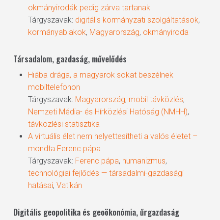
okmányirodák pedig zárva tartanak
Tárgyszavak:
digitális kormányzati szolgáltatások
,
kormányablakok
,
Magyarország
,
okmányiroda
Társadalom, gazdaság, művelődés
Hiába drága, a magyarok sokat beszélnek
mobiltelefonon
Tárgyszavak:
Magyarország
,
mobil távközlés
,
Nemzeti Média- és Hírközlési Hatóság (NMHH)
,
távközlési statisztika
A virtuális élet nem helyettesítheti a valós életet –
mondta Ferenc pápa
Tárgyszavak:
Ferenc pápa
,
humanizmus
,
technológiai fejlődés — társadalmi-gazdasági
hatásai
,
Vatikán
Digitális geopolitika és geoökonómia, űrgazdaság