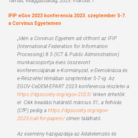
Tamás; Világgazdaság; 2023. március 1.
IFIP eGov 2023 konferencia 2023. szeptember 5-7.
a Corvinus Egyetemen
„Idén a Corvinus Egyetem ad otthont az IFIP
(International Federation for Information
Processing) 8.5 (ICT & Public Administration)
munkacsoportja éves összevont
konferenciájának e-Kormányzat, e-Demokrácia és
e-Részvétel témában szeptember 5-7-ig. Az
EGOV-CeDEM-EPART 2023 konferencia részletei a
https://dgsociety.org/egov-2023/
linken érhetők
el. Cikk beadási határidő március 31, a felhívás
(CfP) pedig a
https://dgsociety.org/egov-
2023/call-for-papers/
címen található.
Az esemény házigazdája az Adatelemzés és