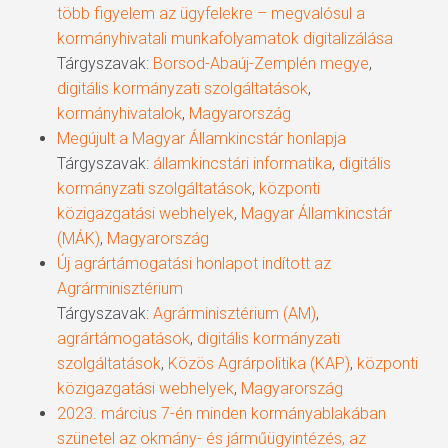
több figyelem az ügyfelekre – megvalósul a
kormányhivatali munkafolyamatok digitalizálása
Tárgyszavak:
Borsod-Abaúj-Zemplén megye
,
digitális kormányzati szolgáltatások
,
kormányhivatalok
,
Magyarország
Megújult a Magyar Államkincstár honlapja
Tárgyszavak:
államkincstári informatika
,
digitális
kormányzati szolgáltatások
,
központi
közigazgatási webhelyek
,
Magyar Államkincstár
(MÁK)
,
Magyarország
Új agrártámogatási honlapot indított az
Agrárminisztérium
Tárgyszavak:
Agrárminisztérium (AM)
,
agrártámogatások
,
digitális kormányzati
szolgáltatások
,
Közös Agrárpolitika (KAP)
,
központi
közigazgatási webhelyek
,
Magyarország
2023. március 7-én minden kormányablakában
szünetel az okmány- és járműügyintézés, az