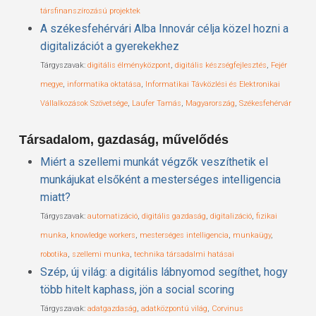
társfinanszírozású projektek
A székesfehérvári Alba Innovár célja közel hozni a
digitalizációt a gyerekekhez
Tárgyszavak:
digitális élményközpont
,
digitális készségfejlesztés
,
Fejér
megye
,
informatika oktatása
,
Informatikai Távközlési és Elektronikai
Vállalkozások Szövetsége
,
Laufer Tamás
,
Magyarország
,
Székesfehérvár
Társadalom, gazdaság, művelődés
Miért a szellemi munkát végzők veszíthetik el
munkájukat elsőként a mesterséges intelligencia
miatt?
Tárgyszavak:
automatizáció
,
digitális gazdaság
,
digitalizáció
,
fizikai
munka
,
knowledge workers
,
mesterséges intelligencia
,
munkaügy
,
robotika
,
szellemi munka
,
technika társadalmi hatásai
Szép, új világ: a digitális lábnyomod segíthet, hogy
több hitelt kaphass, jön a social scoring
Tárgyszavak:
adatgazdaság
,
adatközpontú világ
,
Corvinus