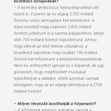
következő hónapokban?
– A kormány ambiciózus fejlesztéspolitikai célt
tűzött ki. Eszerint az év végéig 2700 milliárd
forintnyi uniós támogatást kell kifizetnünk. A
teljes keretből máig csaknem 2300 milliárd
forintot juttattunk el a nyertes pályázókhoz, ebből
idén 700 milliárd forintot teljesítettünk. Ahhoz,
hogy elérjük az első féléves célszámot, a
következő napokban még további 190 mil­liárd
forintot kell kifizetnünk a kedvezményezetteknek.
Nem kis erőfeszítést igényel ez a folyamat, de úgy
gondolom, hogy megfeszített munkával
teljesíthetjük a vállalást. Afelől azonban vannak
kétségeim, hogy az év végéig elérhetjük-e a 2700
milliárd forintot.
– Milyen tényezők lassíthatják a folyamatot?
– A kifizetések egyenes arányban vannak a