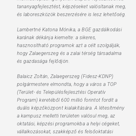
tananyagfejlesztést, képzéseket valósítanak meg,
és laboreszközök beszerzésére is lesz lehetőség.
Lambertné Katona Mónika, a BGE gazdálkodási
karának dékánja kiemelte: a sikeres,
hasznosítható programok azt a célt szolgálják,
hogy Zalaegerszeg és a zalai térség társadalma
és gazdasága fejlődjön.
Balaicz Zoltán, Zalaegerszeg (Fidesz-KDNP)
polgármestere elmondta, hogy a város a TOP
(Terület- és Településfejlesztési Operatív
Program) keretéből 600 millió forintot fordít a
duális képzőközpont kialakítására. A létesítmény
a kampusz melletti területen valósul meg, az
oktatási, képzési programokba a helyi cégeket,
vállalkozásokat, szakképző és felsőoktatási