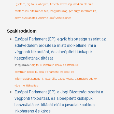
Egyetem
,
digitális lábnyom
,
fintech
,
közösségi médián alapuló
pontozásos hitelminősítés
,
Magyarország
,
pénzügyi informatika
,
személyes adatok védelme
,
szoftverfejlesztés
Szakirodalom
Európai Parlament (EP): egyik bizottsága szerint az
adatvédelem erősítése miatt elő kellene írni a
végponti titkosítást, és a beépített kiskapuk
használatának tiltását
Tárgyszavak:
digitális kommunikáció
,
elektronikus
kommunikáció
,
Európai Parlament
,
hálózat- és
információbiztonság
,
kriptográfia
,
szabályozás
,
személyes adatok
védelme
,
titkosítás
Európai Parlament (EP): a Jogi Bizottság szerint a
végponti titkosítást, és a beépített kiskapuk
használatának tiltását előíró javaslat kaotikus,
inkoherens és káros