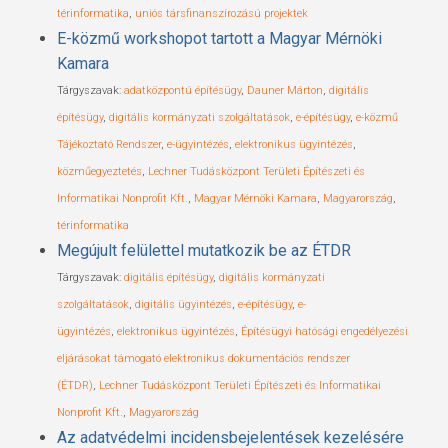
térinformatika
,
uniós társfinanszírozású projektek
E-közmű workshopot tartott a Magyar Mérnöki
Kamara
Tárgyszavak:
adatközpontú építésügy
,
Dauner Márton
,
digitális
építésügy
,
digitális kormányzati szolgáltatások
,
e-építésügy
,
e-közmű
Tájékoztató Rendszer
,
e-ügyintézés
,
elektronikus ügyintézés
,
közműegyeztetés
,
Lechner Tudásközpont Területi Építészeti és
Informatikai Nonprofit Kft.
,
Magyar Mérnöki Kamara
,
Magyarország
,
térinformatika
Megújult felülettel mutatkozik be az ÉTDR
Tárgyszavak:
digitális építésügy
,
digitális kormányzati
szolgáltatások
,
digitális ügyintézés
,
e-építésügy
,
e-
ügyintézés
,
elektronikus ügyintézés
,
Építésügyi hatósági engedélyezési
eljárásokat támogató elektronikus dokumentációs rendszer
(ÉTDR)
,
Lechner Tudásközpont Területi Építészeti és Informatikai
Nonprofit Kft.
,
Magyarország
Az adatvédelmi incidensbejelentések kezelésére