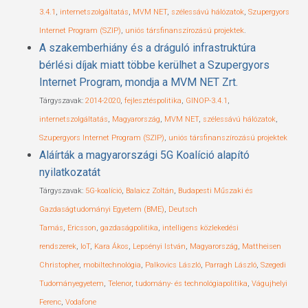
3.4.1
,
internetszolgáltatás
,
MVM NET
,
szélessávú hálózatok
,
Szupergyors
Internet Program (SZIP)
,
uniós társfinanszírozású projektek
.
A szakemberhiány és a dráguló infrastruktúra
bérlési díjak miatt többe kerülhet a Szupergyors
Internet Program, mondja a MVM NET Zrt.
Tárgyszavak:
2014-2020
,
fejlesztéspolitika
,
GINOP-3.4.1
,
internetszolgáltatás
,
Magyarország
,
MVM NET
,
szélessávú hálózatok
,
Szupergyors Internet Program (SZIP)
,
uniós társfinanszírozású projektek
Aláírták a magyarországi 5G Koalíció alapító
nyilatkozatát
Tárgyszavak:
5G-koalíció
,
Balaicz Zoltán
,
Budapesti Műszaki és
Gazdaságtudományi Egyetem (BME)
,
Deutsch
Tamás
,
Ericsson
,
gazdaságpolitika
,
intelligens közlekedési
rendszerek
,
IoT
,
Kara Ákos
,
Lepsényi István
,
Magyarország
,
Mattheisen
Christopher
,
mobiltechnológia
,
Palkovics László
,
Parragh László
,
Szegedi
Tudományegyetem
,
Telenor
,
tudomány- és technológiapolitika
,
Vágujhelyi
Ferenc
,
Vodafone