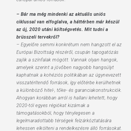
– Bár ma még mindenki az aktuá­lis uniós
ciklussal van elfoglalva, a háttérben már készül
az új, 2020 utáni költségvetés. Mit tudni a
brüsszeli tervekről?
– Egyelőre semmi konkrétum nem hangzott el az
Európai Bizottság részéről, csupán tapogatózás
zajlik a színfalak mögött. Vannak olyan hangok,
amelyek szerint a jövőben nagyobb hangsúlyt
kaphatnak a kohéziós politikában az úgynevezett
visszatérítendő források, így előtérbe kerülhetnek
a különböző hitel-, tőke- és garanciakonstrukciók.
Ahogyan korábban arról is hallani lehetett, hogy
2020-tól egyes régiókat kizárnak a
támogatásokból, hogy ténylegesen a
legelmaradottabb térségek felzárkóztatására
lehessen elkölteni a rendelkezésre álló forrásokat.