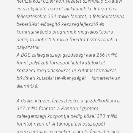
nemzetközi üzleti környezetet szimuláló oktatási
és szolgáltató tereket alakítanak ki. Intézményi
fejlesztésekre 334 millió forintot, a felsőoktatásba
bekerülést elősegítő készségfejlesztő és
kommunikációs programok megvalósítására
pedig további 259 millió forintot biztosítanak a
pályázatok.
A BGE zalaegerszegi gazdasági kara 266 millió
forint pályázati forrásból fiatal kutatókkal,
korszerű megoldásokkal, új kutatási témákkal
bővítheti kutatási tevékenységét – ismertette az
államtitkár.
A duális képzés fejlesztésére a gazdálkodási kar
347 millió forintot, a Pannon Egyetem
zalaegerszegi központja pedig közel 370 millió
forintot nyert el. A támogatási összegből
munkaerőpiaci igényeken alapuló fejlesztéséket,