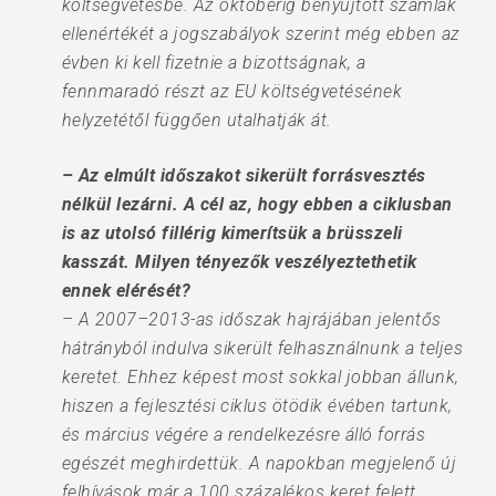
költségvetésbe. Az októberig benyújtott számlák
ellenértékét a jogszabályok szerint még ebben az
évben ki kell fizetnie a bizottságnak, a
fennmaradó részt az EU költségvetésének
helyzetétől függően utalhatják át.
– Az elmúlt időszakot sikerült forrásvesztés
nélkül lezárni. A cél az, hogy ebben a ciklusban
is az utolsó fillérig kimerítsük a brüsszeli
kasszát. Milyen tényezők veszélyeztethetik
ennek elérését?
– A 2007–2013-as időszak hajrájában jelentős
hátrányból indulva sikerült felhasználnunk a teljes
keretet. Ehhez képest most sokkal jobban állunk,
hiszen a fejlesztési ciklus ötödik évében tartunk,
és március végére a rendelkezésre álló forrás
egészét meghirdettük. A napokban megjelenő új
felhívások már a 100 százalékos keret felett