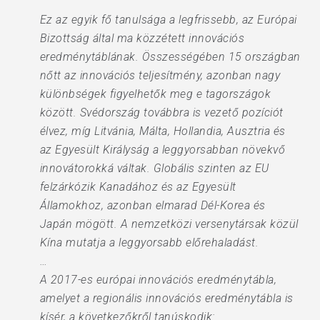
Ez az egyik fő tanulsága a legfrissebb, az Európai
Bizottság által ma közzétett innovációs
eredménytáblának. Összességében 15 országban
nőtt az innovációs teljesítmény, azonban nagy
különbségek figyelhetők meg e tagországok
között. Svédország továbbra is vezető pozíciót
élvez, míg Litvánia, Málta, Hollandia, Ausztria és
az Egyesült Királyság a leggyorsabban növekvő
innovátorokká váltak. Globális szinten az EU
felzárkózik Kanadához és az Egyesült
Államokhoz, azonban elmarad Dél-Korea és
Japán mögött. A nemzetközi versenytársak közül
Kína mutatja a leggyorsabb előrehaladást.
…
A 2017-es európai innovációs eredménytábla,
amelyet a regionális innovációs eredménytábla is
kísér, a következőkről tanúskodik: