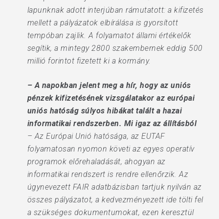
lapunknak adott interjúban rámutatott: a kifizetés
mellett a pályázatok elbírálása is gyorsított
tempóban zajlik. A folyamatot állami értékelők
segítik, a mintegy 2800 szakembernek eddig 500
millió forintot fizetett ki a kormány.
– A napokban jelent meg a hír, hogy az uniós
pénzek kifizetésének vizsgálatakor az európai
uniós ható­ság súlyos hibákat talált a hazai
informatikai rendszerben. Mi igaz az állításból
– Az Európai Unió hatósága, az EUTAF
folyamatosan nyomon követi az egyes operatív
programok előrehaladását, ahogyan az
informatikai rendszert is rendre ellenőrzik. Az
úgynevezett FAIR adatbázisban tartjuk nyilván az
összes pályázatot, a kedvezményezett ide tölti fel
a szükséges dokumentumokat, ezen keresztül