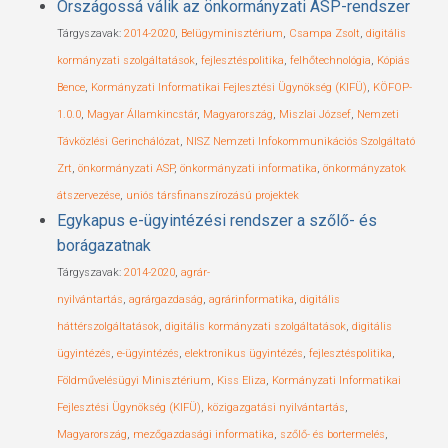
Országossá válik az önkormányzati ASP-rendszer
Tárgyszavak:
2014-2020
,
Belügyminisztérium
,
Csampa Zsolt
,
digitális
kormányzati szolgáltatások
,
fejlesztéspolitika
,
felhőtechnológia
,
Kópiás
Bence
,
Kormányzati Informatikai Fejlesztési Ügynökség (KIFÜ)
,
KÖFOP-
1.0.0
,
Magyar Államkincstár
,
Magyarország
,
Miszlai József
,
Nemzeti
Távközlési Gerinchálózat
,
NISZ Nemzeti Infokommunikációs Szolgáltató
Zrt
,
önkormányzati ASP
,
önkormányzati informatika
,
önkormányzatok
átszervezése
,
uniós társfinanszírozású projektek
Egykapus e-ügyintézési rendszer a szőlő- és
borágazatnak
Tárgyszavak:
2014-2020
,
agrár-
nyilvántartás
,
agrárgazdaság
,
agrárinformatika
,
digitális
háttérszolgáltatások
,
digitális kormányzati szolgáltatások
,
digitális
ügyintézés
,
e-ügyintézés
,
elektronikus ügyintézés
,
fejlesztéspolitika
,
Földművelésügyi Minisztérium
,
Kiss Eliza
,
Kormányzati Informatikai
Fejlesztési Ügynökség (KIFÜ)
,
közigazgatási nyilvántartás
,
Magyarország
,
mezőgazdasági informatika
,
szőlő- és bortermelés
,