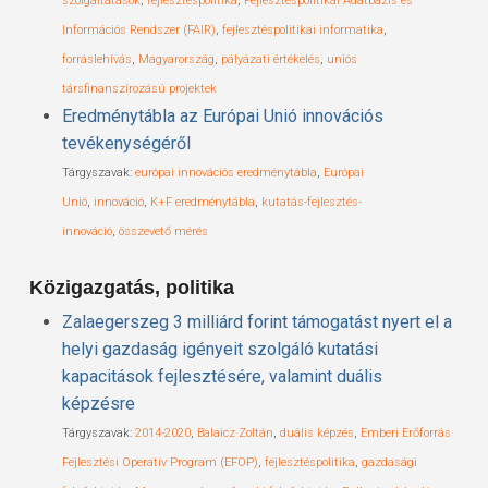
szolgáltatások
,
fejlesztéspolitika
,
Fejlesztéspolitikai Adatbázis és
Információs Rendszer (FAIR)
,
fejlesztéspolitikai informatika
,
forráslehívás
,
Magyarország
,
pályázati értékelés
,
uniós
társfinanszírozású projektek
Eredménytábla az Európai Unió innovációs
tevékenységéről
Tárgyszavak:
európai innovációs eredménytábla
,
Európai
Unió
,
innováció
,
K+F eredménytábla
,
kutatás-fejlesztés-
innováció
,
összevető mérés
Közigazgatás, politika
Zalaegerszeg 3 milliárd forint támogatást nyert el a
helyi gazdaság igényeit szolgáló kutatási
kapacitások fejlesztésére, valamint duális
képzésre
Tárgyszavak:
2014-2020
,
Balaicz Zoltán
,
duális képzés
,
Emberi Erőforrás
Fejlesztési Operatív Program (EFOP)
,
fejlesztéspolitika
,
gazdasági