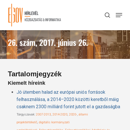
Skip
to
Menu
search
main
Close
content
Menu
26. szám, 2017. június 26.
Tartalomjegyzék
Kiemelt híreink
Jó ütemben halad az európai uniós források
felhasználása, a 2014–2020 közötti keretből máig
csaknem 2300 milliárd forint jutott el a gazdaságba
Tárgyszavak:
2007-2013
,
2014-2020
,
2020-
,
állami
projektértékelő
,
digitális kormányzati