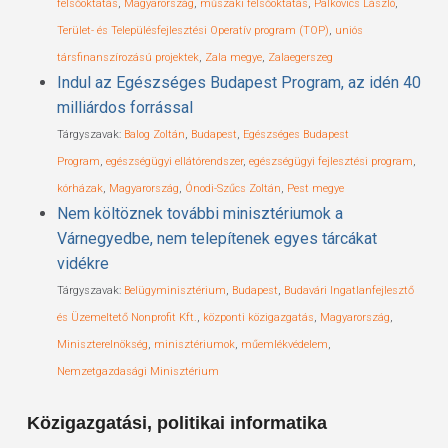
felsőoktatás
,
Magyarország
,
műszaki felsőoktatás
,
Palkovics László
,
Terület- és Településfejlesztési Operatív program (TOP)
,
uniós
társfinanszírozású projektek
,
Zala megye
,
Zalaegerszeg
Indul az Egészséges Budapest Program, az idén 40
milliárdos forrással
Tárgyszavak:
Balog Zoltán
,
Budapest
,
Egészséges Budapest
Program
,
egészségügyi ellátórendszer
,
egészségügyi fejlesztési program
,
kórházak
,
Magyarország
,
Ónodi-Szűcs Zoltán
,
Pest megye
Nem költöznek további minisztériumok a
Várnegyedbe, nem telepítenek egyes tárcákat
vidékre
Tárgyszavak:
Belügyminisztérium
,
Budapest
,
Budavári Ingatlanfejlesztő
és Üzemeltető Nonprofit Kft.
,
központi közigazgatás
,
Magyarország
,
Miniszterelnökség
,
minisztériumok
,
műemlékvédelem
,
Nemzetgazdasági Minisztérium
Közigazgatási, politikai informatika