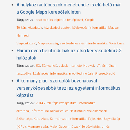
A helyközi autóbuszok menetrendje is elérhető már
a Google Maps keresőfelületen
Tárgyszavak:
adatpolitika
,
digitális térképészet
,
Google
Térkép
,
közadatok
,
közlekedési adatok
,
közlekedési informatika
,
Magyar
Nemzeti
Vagyonkezelő
,
Magyarország
,
szoftverfejlesztés
,
térinformatika
,
Volánbusz
Három éven belül indulnak az első kereskedelmi 5G
hálózatok
Tárgyszavak:
5G
,
5G-koalíció
,
dolgok Internete
,
Huawei
,
IoT
,
járműipari
tesztpálya
,
közlekedési informatika
,
mobiltechnológia
,
önvezető autó
A kormány piaci szereplők bevonásával
versenyképesebbé teszi az egyetemi informatikus
képzést
Tárgyszavak:
2014-2020
,
fejlesztéspolitika
,
informatika
oktatása
,
Informatikai Távközlési és Elektronikai Vállalkozások
Szövetsége
,
Kara Ákos
,
Kormányzati Informatikai Fejlesztési Ügynökség
(KIFÜ)
,
Magyarország
,
Major Gábor
,
műszaki felsőoktatás
,
uniós