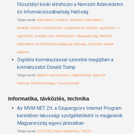
főosztályt kíván létrehozni a Nemzeti Adatvédelmi
és Információszabadság Hatóság
Tárgyszavak:
adatvédelmi incidens
,
általános adatvédelmi
rendelet
,
digitális kormányzati szolgáltatások
,
digitális ügyintézés
,
e-
ügyintézés
,
Európai Unió
,
kiberbűnözés
,
Magyarország
,
Nemzeti
Adatvédelmi és Információszabadság Hatóság
,
személyes adatok
védelme
Digitális kormányzással szeretné megújítani a
kormányzatot Donald Trump
Tárgyszavak:
digitális kormányzati szolgáltatások
,
Egyesült
Államok
,
felhőtechnológia
,
Trump Donald
Informatika, távközlés, technika
Az MVM NET Zrt. a Szupergyors Internet Program
keretében lakossági szolgáltatóként is megjelenik
Magyarország egyes járásaiban
Tárgyszavak:
2014-2020
,
fejlesztéspolitika
,
GINOP-