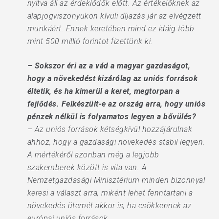
nyitva áll az érdeklődők előtt. Az értékelőknek az
alapjogviszonyukon kívüli díjazás jár az elvégzett
munkáért. Ennek keretében mind ez idáig több
mint 500 millió forintot fizettünk ki.
– Sokszor éri az a vád a magyar gazdaságot,
hogy a növekedést kizárólag az uniós források
éltetik, és ha kimerül a keret, megtorpan a
fejlődés. Felkészült-e az ország arra, hogy uniós
pénzek nélkül is folyamatos legyen a bővülés?
– Az uniós források kétségkívül hozzájárulnak
ahhoz, hogy a gazdasági növekedés stabil legyen.
A mértékéről azonban még a legjobb
szakemberek között is vita van. A
Nemzetgazdasági Minisztérium minden bizonnyal
keresi a választ arra, miként lehet fenntartani a
növekedés ütemét akkor is, ha csökkennek az
európai uniós források.