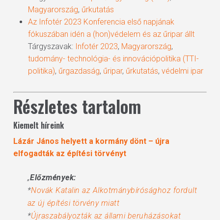
Magyarország
,
űrkutatás
Az Infotér 2023 Konferencia első napjának
fókuszában idén a (hon)védelem és az űripar állt
Tárgyszavak:
Infotér 2023
,
Magyarország
,
tudomány- technológia- és innovációpolitika (TTI-
politika)
,
űrgazdaság
,
űripar
,
űrkutatás
,
védelmi ipar
Részletes tartalom
Kiemelt híreink
Lázár János helyett a kormány dönt – újra
elfogadták az építési törvényt
„
Előzmények:
*
Novák Katalin az Alkotmánybírósághoz fordult
az új építési törvény miatt
*
Újraszabályozták az állami beruházásokat