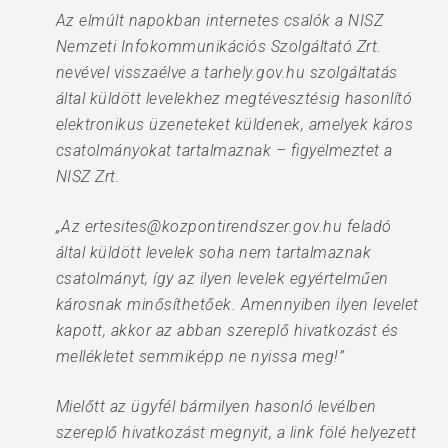
Az elmúlt napokban internetes csalók a NISZ
Nemzeti Infokommunikációs Szolgáltató Zrt.
nevével visszaélve a tarhely.gov.hu szolgáltatás
által küldött levelekhez megtévesztésig hasonlító
elektronikus üzeneteket küldenek, amelyek káros
csatolmányokat tartalmaznak – figyelmeztet a
NISZ Zrt.
„Az ertesites@kozpontirendszer.gov.hu feladó
által küldött levelek soha nem tartalmaznak
csatolmányt, így az ilyen levelek egyértelműen
károsnak minősíthetőek. Amennyiben ilyen levelet
kapott, akkor az abban szereplő hivatkozást és
mellékletet semmiképp ne nyissa meg!”
Mielőtt az ügyfél bármilyen hasonló levélben
szereplő hivatkozást megnyit, a link fölé helyezett