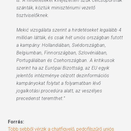
is. A hirdetéseket kifejezetten szűk célcsoportnak
szánták, köztük minisztériumi vezető
tisztviselőknek.
Mekić vizsgálata szerint a hirdetéseket legalább 4
millióan látták, és csak hét uniós országban futott
a kampány: Hollandiában, Svédországban,
Belgiumban, Finnországban, Szlovéniában,
Portugáliában és Csehországban. A kritikusok
szerint ha az Európai Bizottság, az EU egyik
jelentős intézménye célzott dezinformációs
kampányokat folytat a folyamatban lévő
jogalkotási procedúra alatt, az veszélyes
precedenst teremthet.”
Forrás:
Több sebből vérzik a chatfigyelő, pedofilszűrő uniós