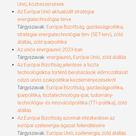
Unió
,
közbeszerzések
Az Európai Unió aktualizált stratégiai
energiatechnológiai terve
Tárgyszavak:
Európai Bizottság
,
gazdaságpolitika
,
stratégiai energiatechnológiai terv (SET-terv)
,
zöld
átállás
,
zöld iparpolitika
Az uniós energiaunió 2023-ban
Tárgyszavak:
energiaunió
,
Európai Unió
,
zöld átállás
Az Európai Bizottság jelentése a tiszta
technológiákba történő beruházások előmozdítását
célzó uniós szakpolitikai kezdeményezésekről
Tárgyszavak:
Európai Bizottság
,
gazdaságpolitika
,
iparpolitika
,
tisztatechnológia-ipar
,
tudomány-
technológia- és innovációpolitika (TTI-politika)
,
zöld
átállás
Az Európai Bizottság azonnali intézkedései az
európai szélenergia-ágazat fellendítésére
Tárgyszavak:
Európai Unió
,
szélenergia
,
zöld átállás