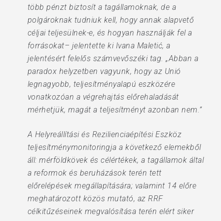
több pénzt biztosít a tagállamoknak, de a
polgároknak tudniuk kell, hogy annak alapvető
céljai teljesülnek-e, és hogyan használják fel a
forrásokat– jelentette ki Ivana Maletić, a
jelentésért felelős számvevőszéki tag. „Abban a
paradox helyzetben vagyunk, hogy az Unió
legnagyobb, teljesítményalapú eszközére
vonatkozóan a végrehajtás előrehaladását
mérhetjük, magát a teljesítményt azonban nem.”
A Helyreállítási és Rezilienciaépítési Eszköz
teljesítménymonitoringja a következő elemekből
áll: mérföldkövek és célértékek, a tagállamok által
a reformok és beruházások terén tett
előrelépések megállapítására; valamint 14 előre
meghatározott közös mutató, az RRF
célkitűzéseinek megvalósítása terén elért siker