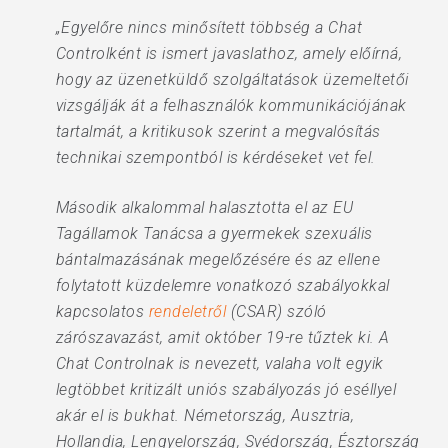
„Egyelőre nincs minősített többség a Chat
Controlként is ismert javaslathoz, amely előírná,
hogy az üzenetküldő szolgáltatások üzemeltetői
vizsgálják át a felhasználók kommunikációjának
tartalmát, a kritikusok szerint a megvalósítás
technikai szempontból is kérdéseket vet fel.
Második alkalommal halasztotta el az EU
Tagállamok Tanácsa a gyermekek szexuális
bántalmazásának megelőzésére és az ellene
folytatott küzdelemre vonatkozó szabályokkal
kapcsolatos
rendeletről
(CSAR) szóló
zárószavazást, amit október 19-re tűztek ki. A
Chat Controlnak is nevezett, valaha volt egyik
legtöbbet kritizált uniós szabályozás jó eséllyel
akár el is bukhat. Németország, Ausztria,
Hollandia, Lengyelország, Svédország, Észtország