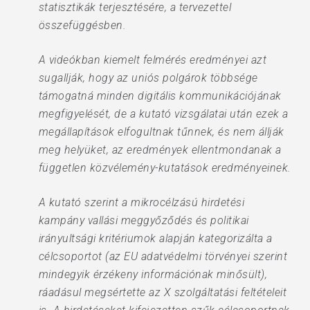
statisztikák terjesztésére, a tervezettel
összefüggésben.
A videókban kiemelt felmérés eredményei azt
sugallják, hogy az uniós polgárok többsége
támogatná minden digitális kommunikációjának
megfigyelését, de a kutató vizsgálatai után ezek a
megállapítások elfogultnak tűnnek, és nem állják
meg helyüket, az eredmények ellentmondanak a
független közvélemény-kutatások eredményeinek.
A kutató szerint a mikrocélzású hirdetési
kampány vallási meggyőződés és politikai
irányultsági kritériumok alapján kategorizálta a
célcsoportot (az EU adatvédelmi törvényei szerint
mindegyik érzékeny információnak minősült),
ráadásul megsértette az X szolgáltatási feltételeit