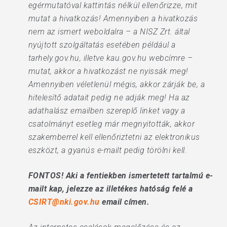
egérmutatóval kattintás nélkül ellenőrizze, mit
mutat a hivatkozás! Amennyiben a hivatkozás
nem az ismert weboldalra – a NISZ Zrt. által
nyújtott szolgáltatás esetében például a
tarhely.gov.hu, illetve kau.gov.hu webcímre –
mutat, akkor a hivatkozást ne nyissák meg!
Amennyiben véletlenül mégis, akkor zárják be, a
hitelesítő adatait pedig ne adják meg! Ha az
adathalász emailben szereplő linket vagy a
csatolmányt esetleg már megnyitották, akkor
szakemberrel kell ellenőriztetni az elektronikus
eszközt, a gyanús e-mailt pedig törölni kell.
FONTOS! Aki a fentiekben ismertetett tartalmú e-
mailt kap, jelezze az illetékes hatóság felé a
CSIRT@nki.gov.hu
email címen.