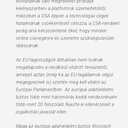
előírásainak való megfelelést próbálja
kikényszeríteni a platformok üzemeltetőitől,
miközben a DSA éppen a technológiai cégek
hatalmának csökkentését célozza, a CSA-rendelet
pedig arra kényszerítené őket, hogy minden
online csevegésre és üzenetre szükségszerűen
rálássanak.
Az EU-tagországok láthatóan nem tudnak
megállapodni a rendkívül vitatott tervezetről,
amelyet aztán (még ha az EU-tagállamok végül
megegyeznek is) szintén meg kell vitatni az
Európai Parlamentben. Az európai adatvédelmi
biztos több mint háromórás keddi rendezvényén
több mint 20 felszólaló fejezte ki ellenérzését a
jogalkotási javaslat ellen.
Maga az európai adatvédelmi biztos Wojciech