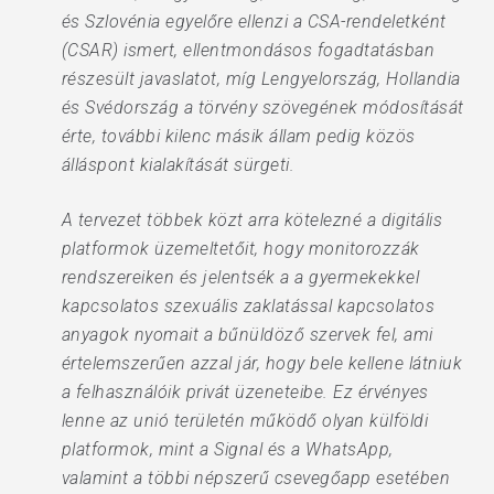
és Szlovénia egyelőre ellenzi a CSA-rendeletként
(CSAR) ismert, ellentmondásos fogadtatásban
részesült javaslatot, míg Lengyelország, Hollandia
és Svédország a törvény szövegének módosítását
érte, további kilenc másik állam pedig közös
álláspont kialakítását sürgeti.
A tervezet többek közt arra kötelezné a digitális
platformok üzemeltetőit, hogy monitorozzák
rendszereiken és jelentsék a a gyermekekkel
kapcsolatos szexuális zaklatással kapcsolatos
anyagok nyomait a bűnüldöző szervek fel, ami
értelemszerűen azzal jár, hogy bele kellene látniuk
a felhasználóik privát üzeneteibe. Ez érvényes
lenne az unió területén működő olyan külföldi
platformok, mint a Signal és a WhatsApp,
valamint a többi népszerű csevegőapp esetében