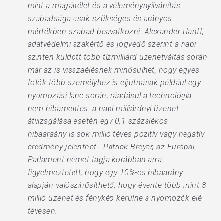
mint a magánélet és a véleménynyilvánítás
szabadsága csak szükséges és arányos
mértékben szabad beavatkozni. Alexander Hanff,
adatvédelmi szakértő és jogvédő szerint a napi
szinten küldött több tízmilliárd üzenetváltás során
már az is visszaélésnek minősülhet, hogy egyes
fotók több személyhez is eljutnának például egy
nyomozási lánc során, ráadásul a technológia
nem hibamentes: a napi milliárdnyi üzenet
átvizsgálása esetén egy 0,1 százalékos
hibaaraány is sok millió téves pozitív vagy negatív
eredmény jelenthet. Patrick Breyer, az Európai
Parlament német tagja korábban arra
figyelmeztetett, hogy egy 10%-os hibaarány
alapján valószínűsíthető, hogy évente több mint 3
millió üzenet és fénykép kerülne a nyomozók elé
tévesen.