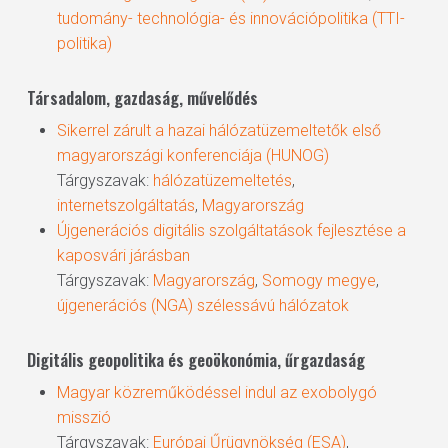
tudomány- technológia- és innovációpolitika (TTI-
politika)
Társadalom, gazdaság, művelődés
Sikerrel zárult a hazai hálózatüzemeltetők első
magyarországi konferenciája (HUNOG)
Tárgyszavak:
hálózatüzemeltetés
,
internetszolgáltatás
,
Magyarország
Újgenerációs digitális szolgáltatások fejlesztése a
kaposvári járásban
Tárgyszavak:
Magyarország
,
Somogy megye
,
újgenerációs (NGA) szélessávú hálózatok
Digitális geopolitika és geoökonómia, űrgazdaság
Magyar közreműködéssel indul az exobolygó
misszió
Tárgyszavak:
Európai Űrügynökség (ESA)
,