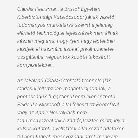
Claudia Peersman, a Bristoli Egyetem
Kiberbiztonsági Kutatócsoportjának vezető
tudományos munkatársa szerint a jelenleg
elérhető technológiai fejlesztések nem állnak
készen még arra, hogy ilyen nagy léptékben
kezdjék el használni azokat privát üzenetek
vizsgálatára, végpontok közötti titkosított
környezetekben.
Az MI-alapú CSAM-detektáló technológiák
ráadásul jellemzően magántulajdonúak, a
pontosságuk függetlenül nem ellenőrizhető.
Például a Microsoft által fejlesztett PhotoDNA,
vagy az Apple NeuralHash nem
tanulmányozhatóak a zárt fejlesztés miatt, így a
külsős kutatók a vállalatok által közölt adatokon
túl nem tudnak meggyőződni arról, mennyire