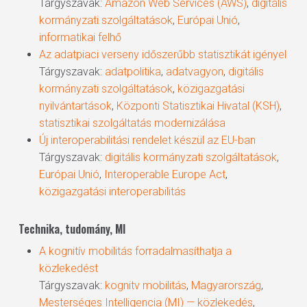
Tárgyszavak:
Amazon Web Services (AWS)
,
digitális
kormányzati szolgáltatások
,
Európai Unió
,
informatikai felhő
Az adatpiaci verseny időszerűbb statisztikát igényel
Tárgyszavak:
adatpolitika
,
adatvagyon
,
digitális
kormányzati szolgáltatások
,
közigazgatási
nyilvántartások
,
Központi Statisztikai Hivatal (KSH)
,
statisztikai szolgáltatás modernizálása
Új interoperabilitási rendelet készül az EU-ban
Tárgyszavak:
digitális kormányzati szolgáltatások
,
Európai Unió
,
Interoperable Europe Act
,
közigazgatási interoperabilitás
Technika, tudomány, MI
A kognitív mobilitás forradalmasíthatja a
közlekedést
Tárgyszavak:
kognitv mobilitás
,
Magyarország
,
Mesterséges Intelligencia (MI) — közlekedés
,