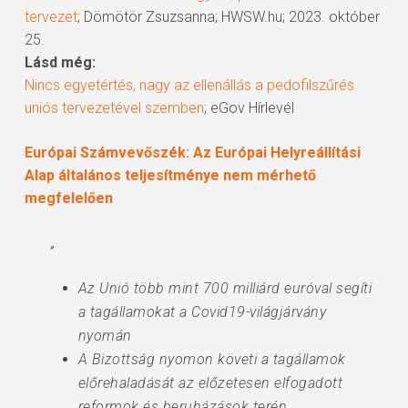
tervezet
; Dömötör Zsuzsanna; HWSW.hu; 2023. október
25.
Lásd még:
Nincs egyetértés, nagy az ellenállás a pedofilszűrés
uniós tervezetével szemben
; eGov Hírlevél
Európai Számvevőszék: Az Európai Helyreállítási
Alap általános teljesítménye nem mérhető
megfelelően
„
Az Unió több mint 700 milliárd euróval segíti
a tagállamokat a Covid19-világjárvány
nyomán
A Bizottság nyomon követi a tagállamok
előrehaladását az előzetesen elfogadott
reformok és beruházások terén