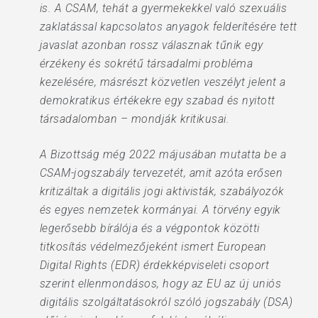
is. A CSAM, tehát a gyermekekkel való szexuális
zaklatással kapcsolatos anyagok felderítésére tett
javaslat azonban rossz válasznak tűnik egy
érzékeny és sokrétű társadalmi probléma
kezelésére, másrészt közvetlen veszélyt jelent a
demokratikus értékekre egy szabad és nyitott
társadalomban – mondják kritikusai.
A Bizottság még 2022 májusában mutatta be a
CSAM-jogszabály tervezetét, amit azóta erősen
kritizáltak a digitális jogi aktivisták, szabályozók
és egyes nemzetek kormányai. A törvény egyik
legerősebb bírálója és a végpontok közötti
titkosítás védelmezőjeként ismert European
Digital Rights (EDR) érdekképviseleti csoport
szerint ellenmondásos, hogy az EU az új uniós
digitális szolgáltatásokról szóló jogszabály (DSA)