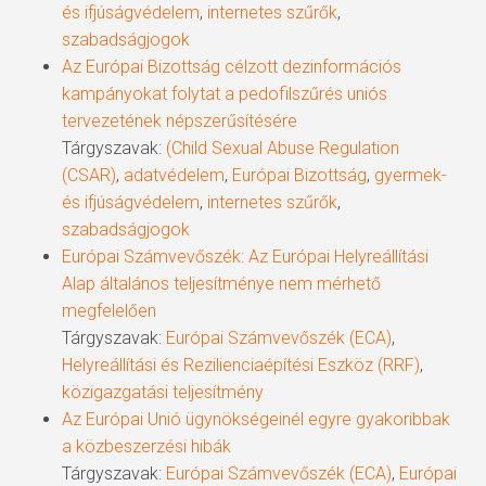
és ifjúságvédelem
,
internetes szűrők
,
szabadságjogok
Az Európai Bizottság célzott dezinformációs
kampányokat folytat a pedofilszűrés uniós
tervezetének népszerűsítésére
Tárgyszavak:
(Child Sexual Abuse Regulation
(CSAR)
,
adatvédelem
,
Európai Bizottság
,
gyermek-
és ifjúságvédelem
,
internetes szűrők
,
szabadságjogok
Európai Számvevőszék: Az Európai Helyreállítási
Alap általános teljesítménye nem mérhető
megfelelően
Tárgyszavak:
Európai Számvevőszék (ECA)
,
Helyreállítási és Rezilienciaépítési Eszköz (RRF)
,
közigazgatási teljesítmény
Az Európai Unió ügynökségeinél egyre gyakoribbak
a közbeszerzési hibák
Tárgyszavak:
Európai Számvevőszék (ECA)
,
Európai