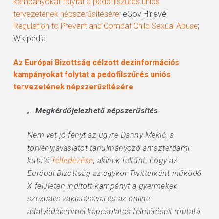
kampányokat folytat a pedofilszűrés uniós
tervezetének népszerűsítésére
; eGov Hírlevél
Regulation to Prevent and Combat Child Sexual Abuse
;
Wikipédia
Az Európai Bizottság célzott dezinformációs
kampányokat folytat a pedofilszűrés uniós
tervezetének népszerűsítésére
„…
Megkérdőjelezhető népszerűsítés
Nem vet jó fényt az ügyre Danny Mekić, a
törvényjavaslatot tanulmányozó amszterdami
kutató
felfedezése
, akinek feltűnt, hogy az
Európai Bizottság az egykor Twitterként működő
X felületen indított kampányt a gyermekek
szexuális zaklatásával és az online
adatvédelemmel kapcsolatos felméréseit mutató