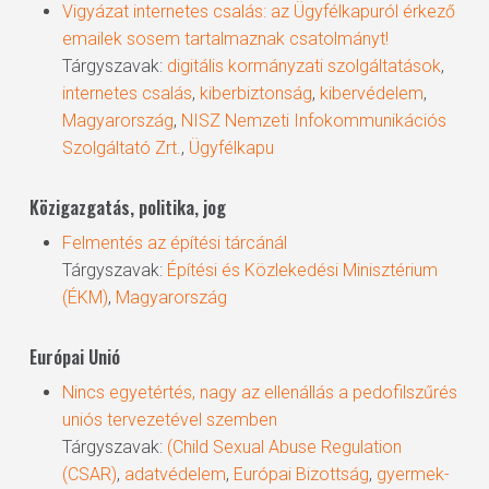
Vigyázat internetes csalás: az Ügyfélkapuról érkező
emailek sosem tartalmaznak csatolmányt!
Tárgyszavak:
digitális kormányzati szolgáltatások
,
internetes csalás
,
kiberbiztonság
,
kibervédelem
,
Magyarország
,
NISZ Nemzeti Infokommunikációs
Szolgáltató Zrt.
,
Ügyfélkapu
Közigazgatás, politika, jog
Felmentés az építési tárcánál
Tárgyszavak:
Építési és Közlekedési Minisztérium
(ÉKM)
,
Magyarország
Európai Unió
Nincs egyetértés, nagy az ellenállás a pedofilszűrés
uniós tervezetével szemben
Tárgyszavak:
(Child Sexual Abuse Regulation
(CSAR)
,
adatvédelem
,
Európai Bizottság
,
gyermek-