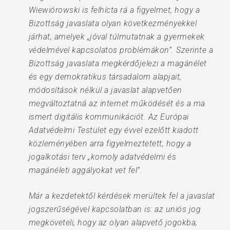
Wiewiórowski is felhícta rá a figyelmet, hogy a
Bizottság javaslata olyan következményekkel
járhat, amelyek „jóval túlmutatnak a gyermekek
védelmével kapcsolatos problémákon”. Szerinte a
Bizottság javaslata megkérdőjelezi a magánélet
és egy demokratikus társadalom alapjait,
módosítások nélkül a javaslat alapvetően
megváltoztatná az internet működését és a ma
ismert digitális kommunikációt. Az Európai
Adatvédelmi Testület egy évvel ezelőtt kiadott
közleményében arra figyelmeztetett, hogy a
jogalkotási terv „komoly adatvédelmi és
magánéleti aggályokat vet fel”.
Már a kezdetektől kérdések merültek fel a javaslat
jogszerűségével kapcsolatban is: az uniós jog
megköveteli, hogy az olyan alapvető jogokba,