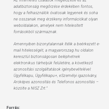
Az internetes csalások megelőzése és az
adatbiztonság megőrzése érdekében fontos,
hogy a felhasználók óvatosak legyenek és soha
ne osszanak meg érzékeny információkat olyan
weboldalakon, amelyek nem hitelesített
forrásokból származnak.
Amennyiben bizonytalannak ítélik a beérkezett e-
mail hitelességét, a magyarorszag.hu oldalon
keresztül biztonságosan beléphetnek
elektronikus tárhelyük felületére, a következő
azonosítási szolgáltatások igénybevételével:
Ügyfélkapu, Ügyfélkapu+, eSzemélyi igazolvány,
Arcképes azonosítás és Telefonos azonosítás –
közölte a NISZ Zrt.”
Forrás: