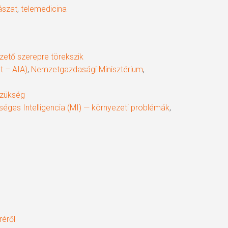
ászat
,
telemedicina
ető szerepre törekszik
t – AIA)
,
Nemzetgazdasági Minisztérium
,
szükség
éges Intelligencia (MI) — környezeti problémák
,
réről