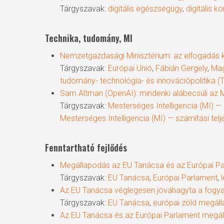
Tárgyszavak:
digitális egészségügy
,
digitális 
Technika, tudomány, MI
Nemzetgazdasági Minisztérium: az elfogadás 
Tárgyszavak:
Európai Unió
,
Fábián Gergely
,
Mag
tudomány- technológia- és innovációpolitika (TT
Sam Altman (OpenAI): mindenki alábecsüli az 
Tárgyszavak:
Mesterséges Intelligencia (MI) 
Mesterséges Intelligencia (MI) — számítási tel
Fenntartható fejlődés
Megállapodás az EU Tanácsa és az Európai Pa
Tárgyszavak:
EU Tanácsa
,
Európai Parlament
,
Az EU Tanácsa véglegesen jóváhagyta a fogya
Tárgyszavak:
EU Tanácsa
,
európai zöld megál
Az EU Tanácsa és az Európai Parlament megálla