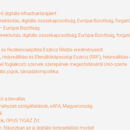
digitális infrastruktúrájáért
nnektivitás
,
digitális összekapcsoltság
,
Európai Bizottság
,
forgat
– Európai Bizottság
nnektivitás
,
digitális összekapcsoltság
,
Európai Bizottság
,
forga
i és Rezilienciaépítési Eszköz félidős eredményeiről
g
,
Helyreállítási és Ellenállóképességi Eszköz (RRF)
,
Helyreállítás
l foglalkozó szervek szerepének megerősítéséről Unió-szerte
lis jogok
,
társadalompolitika
tó a bevallás
rmányzati szolgáltatások
,
eÁFA
,
Magyarország
l
ok
,
OPUS TIGÁZ Zrt.
fókuszban az új digitális betegellátási modell