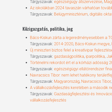
Tárgyszavak:
egészségügy átszervezése
,
Mag
Az iskolákban 2024 tavaszán várhatóan tovább
Tárgyszavak:
Belügyminisztérium
,
digitális okt
Közigazgatás, politika, jog
Bács-Kiskun zárta a legeredményesebben a TO
Tárgyszavak:
2014-2020
,
Bács-Kiskun megye
,
Új miniszteri biztos felel a kreatívipar fejleszt
Tárgyszavak:
gazdaságpolitika
,
iparpolitika
,
Ja
Történelmi rekordot ért el a kórházi adósság 2
Tárgyszavak:
egészségügyi ellátórendszer fin
Navracsics Tibor: nem lehet hatékony területf
Tárgyszavak:
Magyarország
,
Navracsics Tibor
A vállalkozásfejlesztés keretében a második neg
Tárgyszavak:
Gazdaságfejlesztési és Innováci
Hit enter to search or ESC to close
vállalkozásfejlesztés