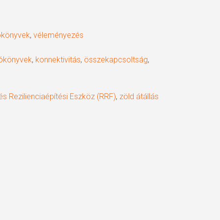
ókönyvek
,
véleményezés
tókönyvek
,
konnektivitás
,
összekapcsoltság
,
i és Rezilienciaépítési Eszköz (RRF)
,
zöld átállás