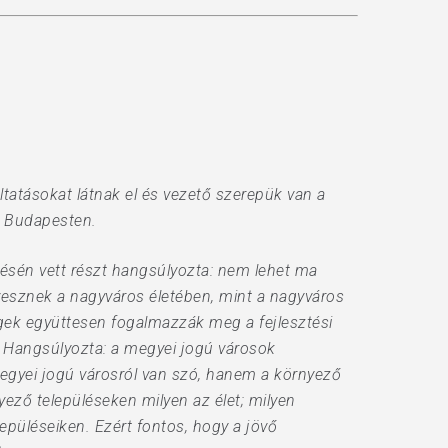
ltatásokat látnak el és vezető szerepük van a
, Budapesten.
lésén vett részt hangsúlyozta: nem lehet ma
 vesznek a nagyváros életében, mint a nagyváros
ségek együttesen fogalmazzák meg a fejlesztési
. Hangsúlyozta: a megyei jogú városok
megyei jogú városról van szó, hanem a környező
yező településeken milyen az élet; milyen
epüléseiken. Ezért fontos, hogy a jövő