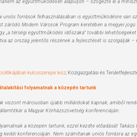
son, hanem az együttműködésen alapuljon – szögezte le a miniszt
ópai uniós források felhasználásában is együttműködésre van 
st záródó Modern Városok Program keretében a megyei jogú v
hogy „a térségi együttműködés időszaka” további lehetőségeke
va az ország jelentős részének a fejlesztését is szolgálják 
politikájában kulcsszerepe lesz
; Közigazgatási és Területfejleszt
alakítási folyamatnak a közepén tartunk
 viszont márciusban újabb milliárdokat kapnak, amiből rende
 államtitkár a Magyar Kórházszövetség konferenciáján.
lyamatnak a közepén tartunk, ezzel kezdte előadását Takács 
ég keddi konferenciáján. Nem számítanak uniós forrásra az eg