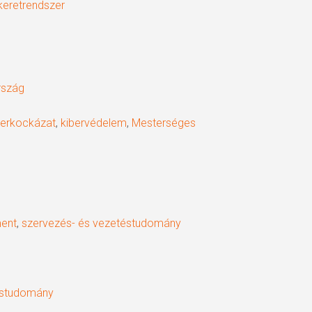
 keretrendszer
rszág
berkockázat
,
kibervédelem
,
Mesterséges
ent
,
szervezés- és vezetéstudomány
éstudomány