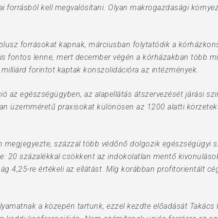
azai forrásból kell megvalósítani. Olyan makrogazdasági körn
plusz forrásokat kapnak, márciusban folytatódik a kórházkonsz
 fontos lenne, mert december végén a kórházakban több mint 6
milliárd forintot kaptak konszolidációra az intézmények.
áció az egészségügyben, az alapellátás átszervezését járási szi
alan üzemméretű praxisokat különösen az 1200 alatti körzeteke
an megjegyezte, százzal több védőnő dolgozik egészségügyi s
te: 20 százalékkal csökkent az indokolatlan mentő kivonuláso
 4,25-re értékeli az ellátást. Míg korábban profitorientált cé
lyamatnak a közepén tartunk, ezzel kezdte előadását Takács 