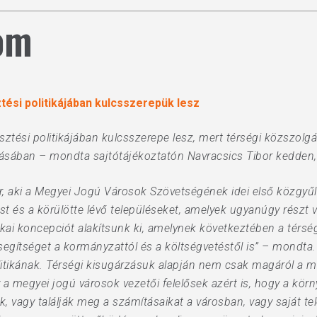
lom
tési politikájában kulcsszerepük lesz
sztési politikájában kulcsszerepe lesz, mert térségi közszolgá
azásában – mondta sajtótájékoztatón Navracsics Tibor kedden
ter, aki a Megyei Jogú Városok Szövetségének idei első közgyű
st és a körülötte lévő településeket, amelyek ugyanúgy részt
itikai koncepciót alakítsunk ki, amelynek következtében a tér
segítséget a kormányzattól és a költségvetéstől is” – mondta
olitikának. Térségi kisugárzásuk alapján nem csak magáról a 
 a megyei jogú városok vezetői felelősek azért is, hogy a körn
 vagy találják meg a számításaikat a városban, vagy saját tel