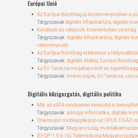
Európai Unió
Az Európai Bizottság új kezdeményezései a jövő 
Tárgyszavak:
digitális infrastruktúra
,
digitális ko
Kérdések és válaszok: Konnektivitási csomag 
Tárgyszavak:
digitális infrastruktúra
,
digitális ko
véleményezés
Az Európai Bizottság értékelése a Helyreállítás
Tárgyszavak:
digitális átállás
,
Európai Bizottsá
Az EU Tanácsa megállapodott az egyenlőségge
Tárgyszavak:
emberi jogok
,
EU Tanácsa
,
szociá
Digitális közigazgatás, digitális politika
Már az eÁFA-rendszeren keresztül is benyújtha
Tárgyszavak:
adóügyi informatika
,
digitális ko
Önleolvasó mobilapplikáció az OPUS TIGÁZ-ná
Tárgyszavak:
Magyarország
,
mobilalkalmazás
(EFOP-1.9.6-16) Telemedicina Magyarországon: 