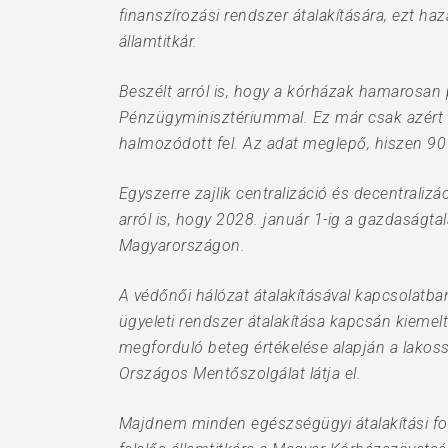
finanszírozási rendszer átalakítására, ezt h
államtitkár.
Beszélt arról is, hogy a kórházak hamarosan 
Pénzügyminisztériummal. Ez már csak azért is
halmozódott fel. Az adat meglepő, hiszen 90 
Egyszerre zajlik centralizáció és decentraliz
arról is, hogy 2028. január 1-ig a gazdaságt
Magyarországon.
A védőnői hálózat átalakításával kapcsolatb
ügyeleti rendszer átalakítása kapcsán kiemel
megforduló beteg értékelése alapján a lakosság
Országos Mentőszolgálat látja el.
Majdnem minden egészségügyi átalakítási fo