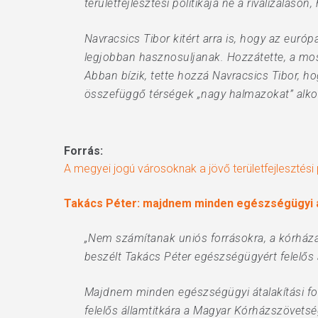
területfejlesztési politikája ne a rivalizálá
Navracsics Tibor kitért arra is, hogy az eur
legjobban hasznosuljanak. Hozzátette, a mo
Abban bízik, tette hozzá Navracsics Tibor, 
összefüggő térségek „nagy halmazokat” alkot
Forrás:
A megyei jogú városoknak a jövő területfejlesztési 
Takács Péter: majdnem minden egészségügyi át
„Nem számítanak uniós forrásokra, a kórházak
beszélt Takács Péter egészségügyért felelős
Majdnem minden egészségügyi átalakítási fo
felelős államtitkára a Magyar Kórházszövets