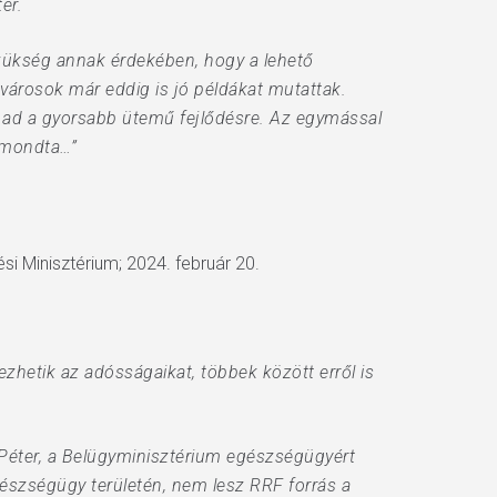
er.
szükség annak érdekében, hogy a lehető
árosok már eddig is jó példákat mutattak.
t ad a gyorsabb ütemű fejlődésre. Az egymással
– mondta…”
ési Minisztérium; 2024. február 20.
zhetik az adósságaikat, többek között erről is
Péter, a Belügyminisztérium egészségügyért
észségügy területén, nem lesz RRF forrás a