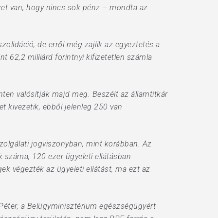
yezet van, hogy nincs sok pénz – mondta az
olidáció, de erről még zajlik az egyeztetés a
2,2 milliárd forintnyi kifizetetlen számla
nten valósítják majd meg. Beszélt az államtitkár
t kivezetik, ebből jelenleg 250 van
zolgálati jogviszonyban, mint korábban. Az
k száma, 120 ezer ügyeleti ellátásban
gek végezték az ügyeleti ellátást, ma ezt az
Péter, a Belügyminisztérium egészségügyért