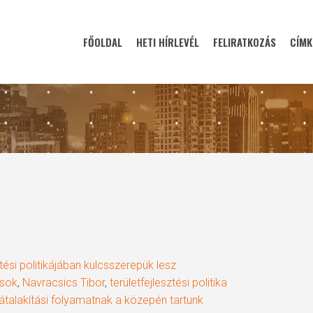
FŐOLDAL
HETI HÍRLEVÉL
FELIRATKOZÁS
CÍMK
tési politikájában kulcsszerepük lesz
osok
,
Navracsics Tibor
,
területfejlesztési politika
talakítási folyamatnak a közepén tartunk