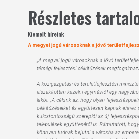
Részletes tarta
Kiemelt híreink
A megyei jogú városoknak a jövő területfejlesz
„A megyei jogú városoknak a jövő területfejle
térségi fejlesztési célkitűzések megfogalm
A közigazgatási és területfejlesztési minisz
elszakítottan kezelni egymástól egy nagyváro
lakói. „A célunk az, hogy olyan fejlesztéspol
célkitűzéseiket és együttesen kapnak ehhez 
kulcsfontosságú szereplői az új fejlesztésp
települések együtteséről is. Rámutatott, hogy
könnyen tudnak bejutni a városba az emberek,