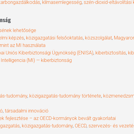
karbongazdálkodás
,
klímasemlegesség
,
szén-dioxid-eltávolítási
onság
sének lehetősége
elmi képzés
,
közigazgatási felsőoktatás
,
közszolgálat
,
Magyaro
mint az MI használata
ai Uniós Kiberbiztonsági Ügynökség (ENISA)
,
kiberbiztosítás
,
ki
ntelligencia (MI) — kiberbiztonság
tás-tudomány
,
közigazgatás-tudomány története
,
közmenedzsm
ió
,
társadalmi innováció
k fejlesztése – az OECD-kormányok bevált gyakorlatai
zigazgatás
,
közigazgatás-tudomány
,
OECD
,
szervezés- és vezet