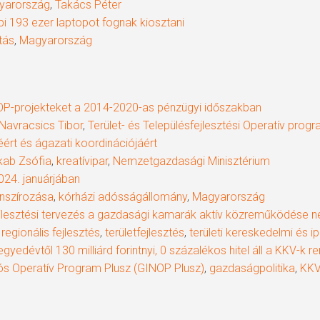
yarország
,
Takács Péter
i 193 ezer laptopot fognak kiosztani
atás
,
Magyarország
P-projekteket a 2014-2020-as pénzügyi időszakban
Navracsics Tibor
,
Terület- és Településfejlesztési Operatív prog
éséért és ágazati koordinációjáért
kab Zsófia
,
kreatívipar
,
Nemzetgazdasági Minisztérium
024. januárjában
anszírozása
,
kórházi adósságállomány
,
Magyarország
ejlesztési tervezés a gazdasági kamarák aktív közreműködése né
,
regionális fejlesztés
,
területfejlesztés
,
területi kereskedelmi és 
yedévtől 130 milliárd forintnyi, 0 százalékos hitel áll a KKV-k 
ós Operatív Program Plusz (GINOP Plusz)
,
gazdaságpolitika
,
KKV