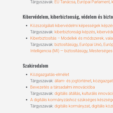
Tárgyszavak:
EU Tanácsa
,
Európai Parlament
,
Kibervédelem, kiberbiztonság, védelem és bizt
Közszolgálati kibervédelmi képességek képzé
Tárgyszavak:
kiberbiztonsági képzés
,
kibervéd
Kiberbiztosítás – Modellek és módszerek, vala
Tárgyszavak:
biztosításügy
,
Európai Unió
,
Európ
Intelligencia (MI) — biztosításügy
,
Mesterséges I
Szakirodalom
Közigazgatás-elmélet
Tárgyszavak:
állam- és jogtörténet
,
közigazga
Bevezetés a társadalmi innovációba
Tárgyszavak:
digitális átállás
,
kulturális innovác
A digitális kormányzáshoz szükséges készsége
Tárgyszavak:
digitális kormányzat
,
digitális kö