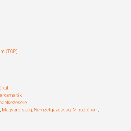
ram (TOP)
lkül
iparkamarák
rendelkezésére
,
Magyarország
,
Nemzetgazdasági Minisztérium
,