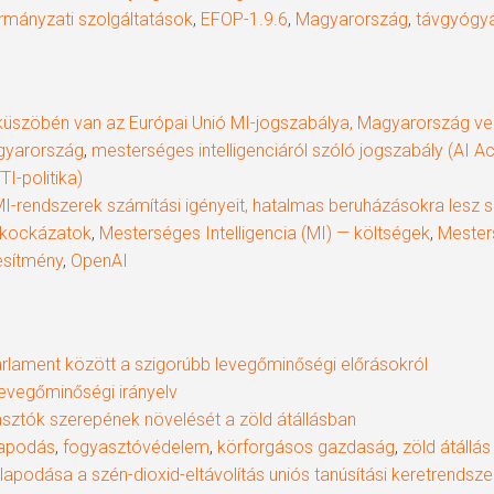
kormányzati szolgáltatások
,
EFOP-1.9.6
,
Magyarország
,
távgyógy
küszöbén van az Európai Unió MI-jogszabálya, Magyarország vez
yarország
,
mesterséges intelligenciáról szóló jogszabály (AI Ac
I-politika)
MI-rendszerek számítási igényeit, hatalmas beruházásokra lesz 
— kockázatok
,
Mesterséges Intelligencia (MI) — költségek
,
Mesters
jesítmény
,
OpenAI
rlament között a szigorúbb levegőminőségi előrásokról
levegőminőségi irányelv
sztók szerepének növelését a zöld átállásban
lapodás
,
fogyasztóvédelem
,
körforgásos gazdaság
,
zöld átállás
podása a szén-dioxid-eltávolítás uniós tanúsítási keretrendsze