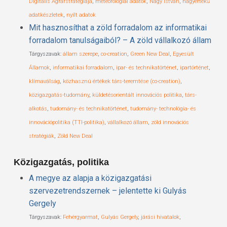
Digitális Agrárstratégiája
,
meteorológiai adatok
,
Nagy István
,
nagyértékű
adatkészletek
,
nyílt adatok
Mit hasznosíthat a zöld forradalom az informatikai
forradalom tanulságaiból? – A zöld vállalkozó állam
Tárgyszavak:
állam szerepe
,
co-creation
,
Green New Deal
,
Egyesült
Államok
,
informatikai forradalom
,
ipar- és technikatörténet
,
ipartörténet
,
klímaválság
,
közhasznú értékek társ-teremtése (co-creation)
,
közigazgatás-tudomány
,
küldetésorientált innovációs politika
,
társ-
alkotás
,
tudomány- és technikatörténet
,
tudomány- technológia- és
innovációpolitika (TTI-politika)
,
vállalkozó állam
,
zöld innovációs
stratégiák
,
Zöld New Deal
Közigazgatás, politika
A megye az alapja a közigazgatási
szervezetrendszernek – jelentette ki Gulyás
Gergely
Tárgyszavak:
Fehérgyarmat
,
Gulyás Gergely
,
járási hivatalok
,