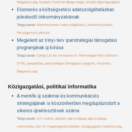
Magyarország
,
Szabolcs-Szatmár-Bereg megye
,
területi államigazgatás
Elismerés a költségvetési adatszolgáltatásban
jeleskedő önkormányzatoknak
Tárgyszavak:
államháztartási adatszolgáltatás
,
önkormányzatok
,
Pénzügyminisztérium
Megjelent az Irinyi-terv iparstratégiai támogatási
programjának új kiírása
Tárgyszavak:
György László
,
Innovációs és Technológiai Minisztérium
(ITM)
,
iparpolitika
,
iparstratégiai támogatási program
,
Irinyi-terv
,
Magyarország
Közigazgatási, politikai informatika
A mentők új szakmai és kommunikációs
stratégiájának is köszönhetően megduplázódott a
sikeres újraélesztések száma
Tárgyszavak:
civil szektor
,
digitális egészségügy
,
egészségügyi
informatika
,
köz- és magánegyüttműködés
,
közigazgatási hatékonyság
,