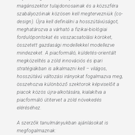
magánszektor tulajdonosainak és a közszféra
szabályozóinak közösen kell megtervezniük (co-
design). Újra kell definiálni a hosszútávúságot,
meghatározva a várható a fizikai-biológiai
fordulópontokat és visszacsatolási köröket,
összetett gazdasági modellekkel modellezve
mindezeket. A piacformáló, küldetés-orientált
megközelítés a zöld innovációs és ipari
stratégiákban is alkalmazni kell – világos,
hosszútávú változási irányokat fogalmazva meg,
összehozva különböző szektorok képviselőit a
piacok közös újra-alkotására, kialakítva a
piacformáló útitervet a zöld növekedés
eléréséhez.
A szerzők tanulmányukban ajánlásokat is
megfogalmaznak: