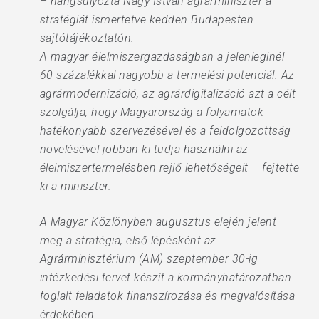
– hangsúlyozta Nagy István agrárminiszter a
stratégiát ismertetve kedden Budapesten
sajtótájékoztatón.
A magyar élelmiszergazdaságban a jelenleginél
60 százalékkal nagyobb a termelési potenciál. Az
agrármodernizáció, az agrárdigitalizáció azt a célt
szolgálja, hogy Magyarország a folyamatok
hatékonyabb szervezésével és a feldolgozottság
növelésével jobban ki tudja használni az
élelmiszertermelésben rejlő lehetőségeit – fejtette
ki a miniszter.
A Magyar Közlönyben augusztus elején jelent
meg a stratégia, első lépésként az
Agrárminisztérium (AM) szeptember 30-ig
intézkedési tervet készít a kormányhatározatban
foglalt feladatok finanszírozása és megvalósítása
érdekében.