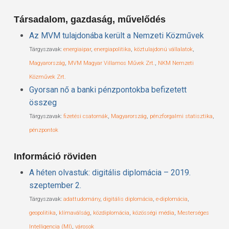
Társadalom, gazdaság, művelődés
Az MVM tulajdonába került a Nemzeti Közművek
Tárgyszavak:
energiaipar
,
energiapolitika
,
köztulajdonú vállalatok
,
Magyarország
,
MVM Magyar Villamos Művek Zrt.
,
NKM Nemzeti
Közművek Zrt.
Gyorsan nő a banki pénzpontokba befizetett
összeg
Tárgyszavak:
fizetési csatornák
,
Magyarország
,
pénzforgalmi statisztika
,
pénzpontok
Információ röviden
A héten olvastuk: digitális diplomácia – 2019.
szeptember 2.
Tárgyszavak:
adattudomány
,
digitális diplomácia
,
e-diplomácia
,
geopolitika
,
klímaválság
,
közdiplomácia
,
közösségi média
,
Mesterséges
Intelligencia (MI)
,
városok