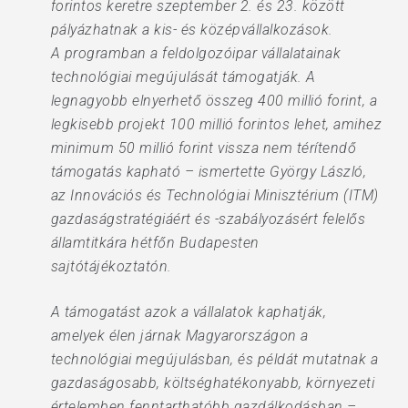
forintos keretre szeptember 2. és 23. között
pályázhatnak a kis- és középvállalkozások.
A programban a feldolgozóipar vállalatainak
technológiai megújulását támogatják. A
legnagyobb elnyerhető összeg 400 millió forint, a
legkisebb projekt 100 millió forintos lehet, amihez
minimum 50 millió forint vissza nem térítendő
támogatás kapható – ismertette György László,
az Innovációs és Technológiai Minisztérium (ITM)
gazdaságstratégiáért és -szabályozásért felelős
államtitkára hétfőn Budapesten
sajtótájékoztatón.
A támogatást azok a vállalatok kaphatják,
amelyek élen járnak Magyarországon a
technológiai megújulásban, és példát mutatnak a
gazdaságosabb, költséghatékonyabb, környezeti
értelemben fenntarthatóbb gazdálkodásban –