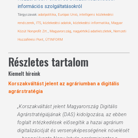
információs szolgáltatásokról
Tárgyszavak:
adatpolitika
,
Európai Unió
,
intelligens közlekedési
rendszerek
,
ITS
,
közlekedési adatok
,
közlekedési informatika
,
Magyar
Közút Nonprofit Zrt.
,
Magyarország
,
nagyértékű adatkészletek
,
Nemzeti
Hozzáférési Pont
,
ÚTINFORM
Részletes tartalom
Kiemelt híreink
Korszakváltást jelent az agráriumban a digitális
agrárstratégia
„Korszakváltást jelent Magyarország Digitális
Agrárstratégiájának (DAS) kidolgozása, az ebben
foglalt intézkedések elősegítik a hazai agrárium
digitalizációját és versenyképességének növelését