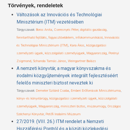
Törvények, rendeletek
Változások az Innovációs és Technológiai
Minisztérium (ITM) vezetésében
Tárgyszavak:
Boros Anita
,
Cseresnyés Péter
,
digitális gazdaság
,
fenntartható fejlődés
,
fogyasztóvédelem
,
infokommunikáció
,
Innovációs
és Technológiai Minisztérium (ITM)
,
Kara Ákos
,
közigazgatási
személyzeti ügyek
,
közszolgálati személyügyek
,
Magyarország
,
Perényi
Zsigmond
,
Schanda Tamás János
,
Weingartner Balázs
A nemzeti könyvtár, a magyar könyvszakma és
irodalmi közgyűjtemények integrált fejlesztéséért
felelős miniszteri biztost neveztek ki
Tárgyszavak:
Demeter Szilárd Csaba
,
Emberi Erőforrások Minisztériuma
,
könyv- és könyvtárügy
,
közigazgatási személyzeti ügyek
,
közszolgálati
személyügyek
,
Magyarország
,
miniszteri biztos
,
múzeumügy
,
Országos
Széchenyi Könyvtár
,
Petőfi Irodalmi Múzeum
27/2019. (VIII. 26.) ITM rendelet a Nemzeti
Hozzáférési Pontról és a közúti közlekedési