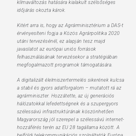
klímaváltozás hatására kialakult szélsőséges
időjárás okozta károk.
Kitért arra is, hogy az Agrárminisztérium a DAS-t
érvényesíteni fogja a Közös Agrárpolitika 2020
utáni tervezésénél, ez alapján tesz majd
javaslatot az európai uniós források
felhasználásának tervezésekor a stratégiában
megfogalmazott programok támogatására.
A digitalizált élelmiszertermelés sikerének kulcsa
a stabil és gyors adatforgalom – mutatott rá az
agrárminiszter. Hozzátette, az új generációs
hálózatokkal lefedettségnek és a szupergyors
szélessávú infrastruktúrának köszönhetően
Magyarország jól szerepel a szélessávú internet-
hozzáférés terén az EU 28 tagállama között. A
belföldi telekommunikációs szolgáltatók Európa