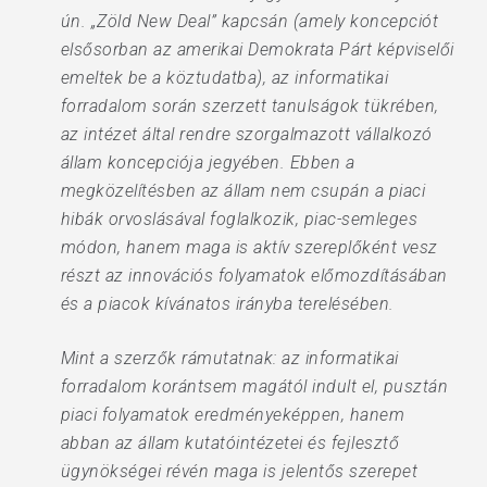
ún. „Zöld New Deal” kapcsán (amely koncepciót
elsősorban az amerikai Demokrata Párt képviselői
emeltek be a köztudatba), az informatikai
forradalom során szerzett tanulságok tükrében,
az intézet által rendre szorgalmazott vállalkozó
állam koncepciója jegyében. Ebben a
megközelítésben az állam nem csupán a piaci
hibák orvoslásával foglalkozik, piac-semleges
módon, hanem maga is aktív szereplőként vesz
részt az innovációs folyamatok előmozdításában
és a piacok kívánatos irányba terelésében.
Mint a szerzők rámutatnak: az informatikai
forradalom korántsem magától indult el, pusztán
piaci folyamatok eredményeképpen, hanem
abban az állam kutatóintézetei és fejlesztő
ügynökségei révén maga is jelentős szerepet