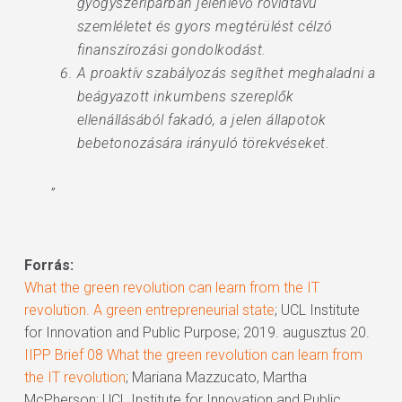
gyógyszeriparban jelenlévő rövidtávú
szemléletet és gyors megtérülést célzó
finanszírozási gondolkodást.
A proaktív szabályozás segíthet meghaladni a
beágyazott inkumbens szereplők
ellenállásából fakadó, a jelen állapotok
bebetonozására irányuló törekvéseket.
”
Forrás:
What the green revolution can learn from the IT
revolution. A green entrepreneurial state
; UCL Institute
for Innovation and Public Purpose; 2019. augusztus 20.
IIPP Brief 08 What the green revolution can learn from
the IT revolution
; Mariana Mazzucato, Martha
McPherson; UCL Institute for Innovation and Public