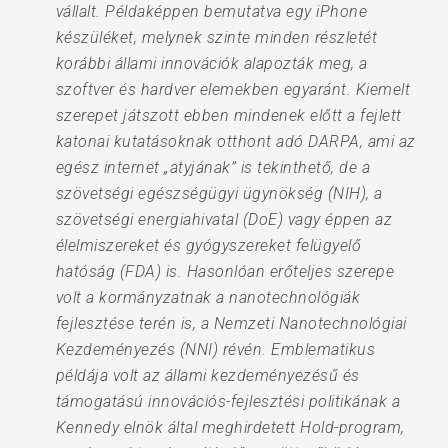
vállalt. Példaképpen bemutatva egy iPhone
készüléket, melynek szinte minden részletét
korábbi állami innovációk alapozták meg, a
szoftver és hardver elemekben egyaránt. Kiemelt
szerepet játszott ebben mindenek előtt a fejlett
katonai kutatásoknak otthont adó DARPA, ami az
egész internet „atyjának” is tekinthető, de a
szövetségi egészségügyi ügynökség (NIH), a
szövetségi energiahivatal (DoE) vagy éppen az
élelmiszereket és gyógyszereket felügyelő
hatóság (FDA) is. Hasonlóan erőteljes szerepe
volt a kormányzatnak a nanotechnológiák
fejlesztése terén is, a Nemzeti Nanotechnológiai
Kezdeményezés (NNI) révén. Emblematikus
példája volt az állami kezdeményezésű és
támogatású innovációs-fejlesztési politikának a
Kennedy elnök által meghirdetett Hold-program,