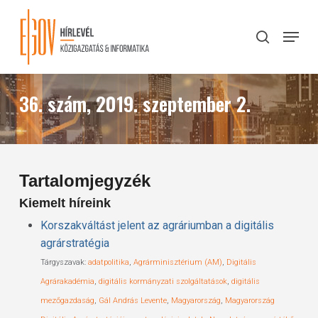
Skip
to
Menu
search
main
Close
content
Menu
36. szám, 2019. szeptember 2.
Tartalomjegyzék
Kiemelt híreink
Korszakváltást jelent az agráriumban a digitális
agrárstratégia
Tárgyszavak:
adatpolitika
,
Agrárminisztérium (AM)
,
Digitális
Agrárakadémia
,
digitális kormányzati szolgáltatások
,
digitális
mezőgazdaság
,
Gál András Levente
,
Magyarország
,
Magyarország