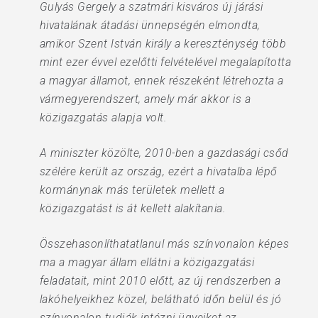
Gulyás Gergely a szatmári kisváros új járási
hivatalának átadási ünnepségén elmondta,
amikor Szent István király a kereszténység több
mint ezer évvel ezelőtti felvételével megalapította
a magyar államot, ennek részeként létrehozta a
vármegyerendszert, amely már akkor is a
közigazgatás alapja volt.
A miniszter közölte, 2010-ben a gazdasági csőd
szélére került az ország, ezért a hivatalba lépő
kormánynak más területek mellett a
közigazgatást is át kellett alakítania.
Összehasonlíthatatlanul más színvonalon képes
ma a magyar állam ellátni a közigazgatási
feladatait, mint 2010 előtt, az új rendszerben a
lakóhelyeikhez közel, belátható időn belül és jó
színvonalon tudják intézni ügyeiket az