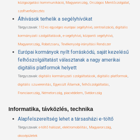
közigazgatási kommunikáció
,
Magyarország
,
Országos Mentőszolgálat
,
szoftverfejlesztés
Álhívások terhelik a segélyhívókat
Tárgyszavak:
112-es egységes európai segélyhívó
,
centralizáció
,
digitális
kormányzati szolgáltatások
,
e-segélyhívó
,
központi segélyhívó
,
Magyarország
,
Robotzsaru
,
Tevékenység-irányítási Rendszer
Európai kormányok nyílt forráskódú, saját kezelésű
felhőszolgáltatást választanak a nagy amerikai
digitális platformok helyett
Tárgyszavak:
digitális kormányzati szolgáltatások
,
digitális platformok
,
digitális szuverenitás
,
Egyesült Államok
,
felhőszolgáltatás
,
Franciaország
,
Németország
,
piacvédelem
,
Svédország
Informatika, távközlés, technika
Alapfelszereltség lehet a társasházi e-töltő
Tárgyszavak:
e-töltő hálózat
,
elektromobilitás
,
Magyarország
,
okosépületek