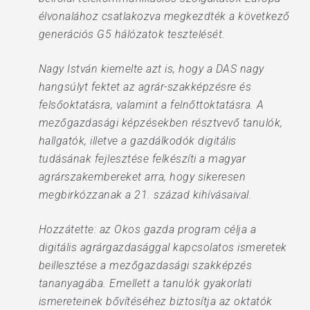
élvonalához csatlakozva megkezdték a következő
generációs G5 hálózatok tesztelését.
Nagy István kiemelte azt is, hogy a DAS nagy
hangsúlyt fektet az agrár-szakképzésre és
felsőoktatásra, valamint a felnőttoktatásra. A
mezőgazdasági képzésekben résztvevő tanulók,
hallgatók, illetve a gazdálkodók digitális
tudásának fejlesztése felkészíti a magyar
agrárszakembereket arra, hogy sikeresen
megbirkózzanak a 21. század kihívásaival.
Hozzátette: az Okos gazda program célja a
digitális agrárgazdasággal kapcsolatos ismeretek
beillesztése a mezőgazdasági szakképzés
tananyagába. Emellett a tanulók gyakorlati
ismereteinek bővítéséhez biztosítja az oktatók