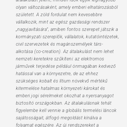
olyan változásaként, amely emberi elhatározásból
született. A zöld fordulat nem kevesebbre
vállalkozik, mint az egész gazdasági rendszer
„nagyjavítására”, amiben fontos szerepet játszik a
kormányzati szereplők, vállalatok, kutatóintézetek,
civil szervezetek és magánszemélyek társ-
alkotása (co-creation). Az átalakulást nem lehet
nemzeti keretekre szűkíteni: az elektromos
járművek terjedése például önmagában kedvező
hatással van a környezetre, de az ehhez
szükséges kobalt és lítium növekvő mértékű
kitermelése hatalmas környezeti károkat és
emberi jogi sérelmeket okozhat a nyersanyagot
biztosító országokban. Az átalakulásnak tehát
figyelembe kell vennie a globális termelési láncok
sajátosságait, átfogó megoldást kínálva a
folyamat egészére. Az új rendszereket a