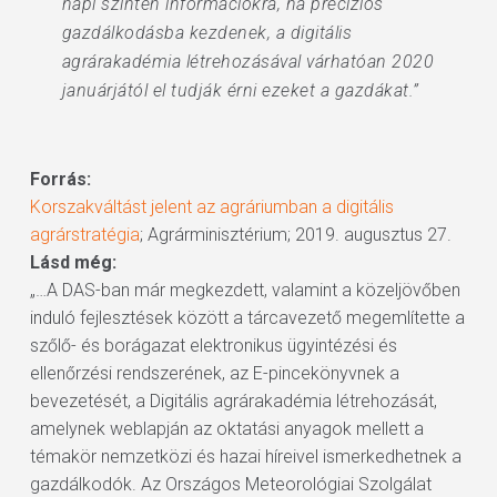
napi szinten információkra, ha precíziós
gazdálkodásba kezdenek, a digitális
agrárakadémia létrehozásával várhatóan 2020
januárjától el tudják érni ezeket a gazdákat.”
Forrás:
Korszakváltást jelent az agráriumban a digitális
agrárstratégia
; Agrárminisztérium; 2019. augusztus 27.
Lásd még:
„…A DAS-ban már megkezdett, valamint a közeljövőben
induló fejlesztések között a tárcavezető megemlítette a
szőlő- és borágazat elektronikus ügyintézési és
ellenőrzési rendszerének, az E-pincekönyvnek a
bevezetését, a Digitális agrárakadémia létrehozását,
amelynek weblapján az oktatási anyagok mellett a
témakör nemzetközi és hazai híreivel ismerkedhetnek a
gazdálkodók. Az Országos Meteorológiai Szolgálat