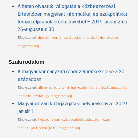
A héten olvastuk: válogatás a Közbeszerzési
Értesítőben megjelent informatikai és szakpolitikai
témájú eljárások eredményeiből – 2019. augusztus
26-augusztus 30.
Tárgyszavak:
digitális kormányzati szolgáltatások
,
közbeszerzések
,
Magyarország
Szakirodalom
A magyar kormányzati rendszer iratkezelése a 20.
században
Tárgyszavak:
állam- és jogtörténet
,
iratkezelés
,
irattárolás
,
közigazgatás
története
,
levéltárügy
,
Magyarország
Magyarország közigazgatási helynévkönyve, 2019.
január 1.
Tárgyszavak:
helységnévtár
,
közigazgatási statisztika
,
Központi
Statisztikai Hivatal (KSH)
,
Magyarország