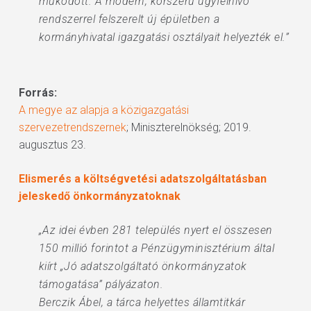
működött. A modern, korszerű ügyfélhívó
rendszerrel felszerelt új épületben a
kormányhivatal igazgatási osztályait helyezték el.”
Forrás:
A megye az alapja a közigazgatási
szervezetrendszernek
; Miniszterelnökség; 2019.
augusztus 23.
Elismerés a költségvetési adatszolgáltatásban
jeleskedő önkormányzatoknak
„Az idei évben 281 település nyert el összesen
150 millió forintot a Pénzügyminisztérium által
kiírt „Jó adatszolgáltató önkormányzatok
támogatása” pályázaton.
Berczik Ábel, a tárca helyettes államtitkár