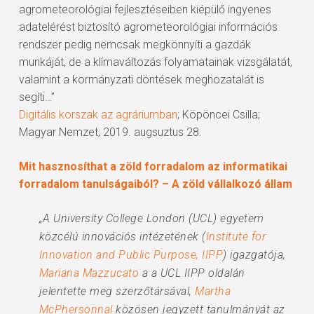
agrometeorológiai fejlesztéseiben kiépülő ingyenes
adatelérést biztosító agrometeorológiai információs
rendszer pedig nemcsak megkönnyíti a gazdák
munkáját, de a klímaváltozás folyamatainak vizsgálatát,
valamint a kormányzati döntések meghozatalát is
segíti…”
Digitális korszak az agráriumban
; Köpöncei Csilla;
Magyar Nemzet; 2019. augsuztus 28.
Mit hasznosíthat a zöld forradalom az informatikai
forradalom tanulságaiból? – A zöld vállalkozó állam
„A University College London (UCL) egyetem
közcélú innovációs intézetének (
Institute for
Innovation and Public Purpose, IIPP
) igazgatója,
Mariana Mazzucato
a a UCL IIPP oldalán
jelentette meg szerzőtársával,
Martha
McPhersonnal
közösen jegyzett tanulmányát az