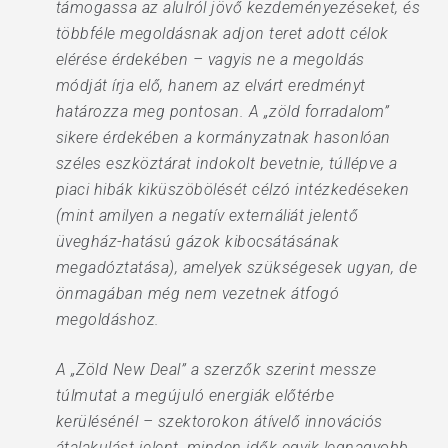
támogassa az alulról jövő kezdeményezéseket, és
többféle megoldásnak adjon teret adott célok
elérése érdekében – vagyis ne a megoldás
módját írja elő, hanem az elvárt eredményt
határozza meg pontosan. A „zöld forradalom”
sikere érdekében a kormányzatnak hasonlóan
széles eszköztárat indokolt bevetnie, túllépve a
piaci hibák kiküszöbölését célzó intézkedéseken
(mint amilyen a negatív externáliát jelentő
üvegház-hatású gázok kibocsátásának
megadóztatása), amelyek szükségesek ugyan, de
önmagában még nem vezetnek átfogó
megoldáshoz.
A „Zöld New Deal” a szerzők szerint messze
túlmutat a megújuló energiák előtérbe
kerülésénél – szektorokon átívelő innovációs
átalakulást jelent, minden idők egyik legnagyobb