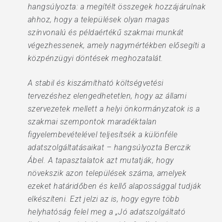
hangsúlyozta: a megítélt összegek hozzájárulnak
ahhoz, hogy a települések olyan magas
színvonalú és példaértékű szakmai munkát
végezhessenek, amely nagymértékben elősegíti a
közpénzügyi döntések meghozatalát.
A stabil és kiszámítható költségvetési
tervezéshez elengedhetetlen, hogy az állami
szervezetek mellett a helyi önkormányzatok is a
szakmai szempontok maradéktalan
figyelembevételével teljesítsék a különféle
adatszolgáltatásaikat – hangsúlyozta Berczik
Ábel. A tapasztalatok azt mutatják, hogy
növekszik azon települések száma, amelyek
ezeket határidőben és kellő alapossággal tudják
elkészíteni. Ezt jelzi az is, hogy egyre több
helyhatóság felel meg a „Jó adatszolgáltató