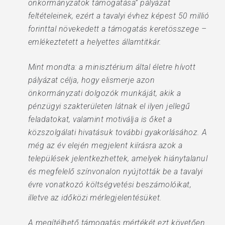
önkormányzatok támogatása” pályázat
feltételeinek, ezért a tavalyi évhez képest 50 millió
forinttal növekedett a támogatás keretösszege –
emlékeztetett a helyettes államtitkár.
Mint mondta: a minisztérium által életre hívott
pályázat célja, hogy elismerje azon
önkormányzati dolgozók munkáját, akik a
pénzügyi szakterületen látnak el ilyen jellegű
feladatokat, valamint motiválja is őket a
közszolgálati hivatásuk további gyakorlásához. A
még az év elején megjelent kiírásra azok a
települések jelentkezhettek, amelyek hiánytalanul
és megfelelő színvonalon nyújtották be a tavalyi
évre vonatkozó költségvetési beszámolóikat,
illetve az időközi mérlegjelentésüket.
A megítélhető támogatás mértékét ezt követően