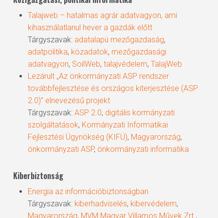
Talajweb – hatalmas agrár adatvagyon, ami
kihasználatlanul hever a gazdák előtt
Tárgyszavak:
adatalapú mezőgazdaság
,
adatpolitika
,
közadatok
,
mezőgazdasági
adatvagyon
,
SoilWeb
,
talajvédelem
,
TalajWeb
Lezárult „Az önkormányzati ASP rendszer
továbbfejlesztése és országos kiterjesztése (ASP
2.0)” elnevezésű projekt
Tárgyszavak:
ASP 2.0
,
digitális kormányzati
szolgáltatások
,
Kormányzati Informatikai
Fejlesztési Ügynökség (KIFÜ)
,
Magyarország
,
önkormányzati ASP
,
önkormányzati informatika
Kiberbiztonság
Energia az információbiztonságban
Tárgyszavak:
kiberhadviselés
,
kibervédelem
,
Magyarország
,
MVM Magyar Villamos Művek Zrt.
,