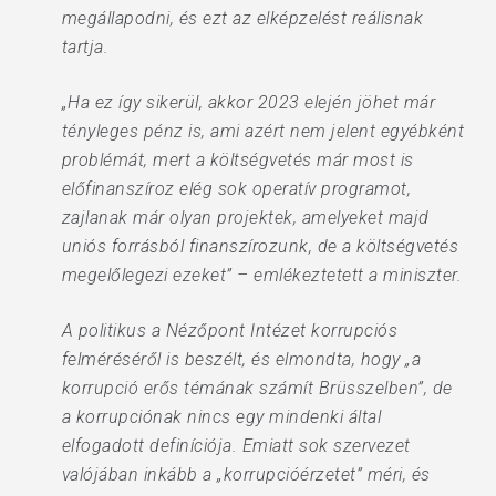
megállapodni, és ezt az elképzelést reálisnak
tartja.
„Ha ez így sikerül, akkor 2023 elején jöhet már
tényleges pénz is, ami azért nem jelent egyébként
problémát, mert a költségvetés már most is
előfinanszíroz elég sok operatív programot,
zajlanak már olyan projektek, amelyeket majd
uniós forrásból finanszírozunk, de a költségvetés
megelőlegezi ezeket” – emlékeztetett a miniszter.
A politikus a Nézőpont Intézet korrupciós
felméréséről is beszélt, és elmondta, hogy „a
korrupció erős témának számít Brüsszelben”, de
a korrupciónak nincs egy mindenki által
elfogadott definíciója. Emiatt sok szervezet
valójában inkább a „korrupcióérzetet” méri, és