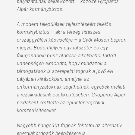
pályázatainak céljai között – közölte Gyopáros
Alpár kormánybiztos.
A modern települések fejlesztéséért felelős
kormánybiztos – aki a térség fideszes
országgyűlési képviselője – a Győr-Moson-Sopron
megyei Bodonhelyen egy játszótér és egy
falugondnoki busz átadása alkalmából tartott
ünnepségen elmondta, hogy mindazok a
támogatások is szerepelni fognak a jövő évi
pályázati kiírásokban, amelyek az
önkormányzatoknak segíthetnek, egyebek mellett
a rezsikiadásaik csökkentésében. Gyopáros Alpár
példaként említette az épületenergetikai
korszerűsítéseket.
Nagyobb hangsúlyt fognak fektetni az alternatív
energiahordozók beépítésére is –