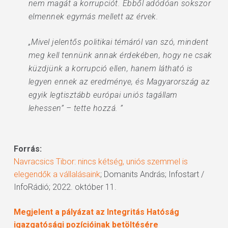
nem magát a korrupciót. Ebből adódóan sokszor
elmennek egymás mellett az érvek.
„Mivel jelentős politikai témáról van szó, mindent
meg kell tennünk annak érdekében, hogy ne csak
küzdjünk a korrupció ellen, hanem látható is
legyen ennek az eredménye, és Magyarország az
egyik legtisztább európai uniós tagállam
lehessen” – tette hozzá. ”
Forrás:
Navracsics Tibor: nincs kétség, uniós szemmel is
elegendők a vállalásaink
; Domanits András; Infostart /
InfoRádió; 2022. október 11.
Megjelent a pályázat az Integritás Hatóság
igazgatósági pozícióinak betöltésére