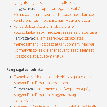
igazgatósági pozícióinak betöltésére
Tárgyszavak:
Európai Támogatásokat Auditáló
Főigazgatóság
,
Integritási Hatóság
,
jogállamisági
kondicionalitási mechanizmus
,
Magyarország
Fürjes Balázs: Az állam feladata a jó
közszolgáltatások megszervezése és biztosítása
Tárgyszavak:
állam szerepe
,
közigazgatás-
menedzsment
,
közigazgatás-tudomány
,
Magyar
Kormánytisztviselői Kar
,
Magyarország
,
Nemzeti
Közszolgálati Egyetem (NKE)
Közigazgatás, politika
Tovább erősítik a falugondnoki szolgálatokat a
Magyar Falu Program keretében
Tárgyszavak:
falugondnokok
,
Gyopáros Alpár
,
Magyar Falu Program
,
Magyarország
,
vidékfejlesztés
Már nem a Covid miatt nőnek a kórházi várólisták