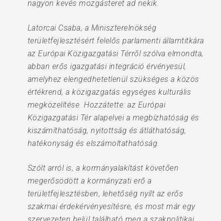
nagyon kevés mozgásteret ad nekik.
Latorcai Csaba, a Miniszterelnökség
területfejlesztésért felelős parlamenti államtitkára
az Európai Közigazgatási Térről szólva elmondta,
abban erős igazgatási integráció érvényesül,
amelyhez elengedhetetlenül szükséges a közös
értékrend, a közigazgatás egységes kulturális
megközelítése. Hozzátette: az Európai
Közigazgatási Tér alapelvei a megbízhatóság és
kiszámíthatóság, nyitottság és átláthatóság,
hatékonyság és elszámoltathatóság.
Szólt arról is, a kormányalakítást követően
megerősödött a kormányzati erő a
területfejlesztésben, lehetőség nyílt az erős
szakmai érdekérvényesítésre, és most már egy
szervezeten belül található meg a szakpolitikai