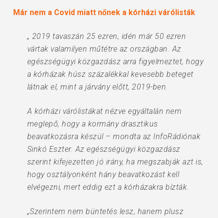
Már nem a Covid miatt nőnek a kórházi várólisták
„ 2019 tavaszán 25 ezren, idén már 50 ezren
vártak valamilyen műtétre az országban. Az
egészségügyi közgazdász arra figyelmeztet, hogy
a kórházak húsz százalékkal kevesebb beteget
látnak el, mint a járvány előtt, 2019-ben.
A kórházi várólistákat nézve egyáltalán nem
meglepő, hogy a kormány drasztikus
beavatkozásra készül – mondta az InfoRádiónak
Sinkó Eszter. Az egészségügyi közgazdász
szerint kifejezetten jó irány, ha megszabják azt is,
hogy osztályonként hány beavatkozást kell
elvégezni, mert eddig ezt a kórházakra bízták.
„Szerintem nem büntetés lesz, hanem plusz