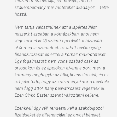
létszámot stabilizálja, sőt növelje, mert a
szakemberhiány már műtéteket akadályoz – tette
hozzá.
Nem tartja valószínűnek azt a lapértesülést,
miszerint azokban a kórházakban, ahol nem
végeznek el kellő számú operációt, a biztosító
akár meg is szüntetheti az adott tevékenység
finanszírozását és ezzel a kórház működtetését.
Úgy fogalmazott: nem volna szabad csak az
orvosokon és az ápolókon elverni a port, mert a
kormány meghagyta az átlagfinanszírozást, és ez
azt jelentette, hogy az intézményeknek a bevétele
nem függ attól, hány beavatkozást végeznek el.
Ezen Sinkó Eszter szerint változtatni kellene.
Ezenkívül úgy véli, rendezni kell a szakdolgozói
fizetéseket és differenciálni az orvosi béreket,