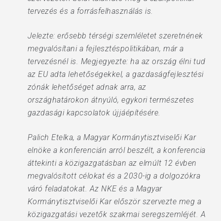
tervezés és a forrásfelhasználás is.
Jelezte: erősebb térségi szemléletet szeretnének
megvalósítani a fejlesztéspolitikában, már a
tervezésnél is. Megjegyezte: ha az ország élni tud
az EU adta lehetőségekkel, a gazdaságfejlesztési
zónák lehetőséget adnak arra, az
országhatárokon átnyúló, egykori természetes
gazdasági kapcsolatok újjáépítésére.
Palich Etelka, a Magyar Kormánytisztviselői Kar
elnöke a konferencián arról beszélt, a konferencia
áttekinti a közigazgatásban az elmúlt 12 évben
megvalósított célokat és a 2030-ig a dolgozókra
váró feladatokat. Az NKE és a Magyar
Kormánytisztviselői Kar először szervezte meg a
közigazgatási vezetők szakmai seregszemléjét. A