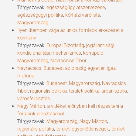
Tárgyszavak:
egészségügy átszervezése
,
egészségügyi politika
,
kórházi várólista
,
Magyarország
Ilyen ütemben várja az uniós források érkezését a
kormány
Tárgyszavak:
Európai Bizottság
,
jogállamisági
kondicionalitási mechanizmus
,
korrupció
,
Magyarország
,
Navracsics Tibor
Navracsics: Budapest az ország egyetlen igazi
motorja
Tárgyszavak:
Budapest
,
Magyarország
,
Navracsics
Tibor
,
regionális politika
,
területi politika
,
urbanisztika
,
városfejlesztés
Nagy Márton: a vidéket előnyben kell részesíteni a
források elosztásánál
Tárgyszavak:
Magyarország
,
Nagy Márton
,
regionális politika
,
területi egyenlőtlenségek
,
területi