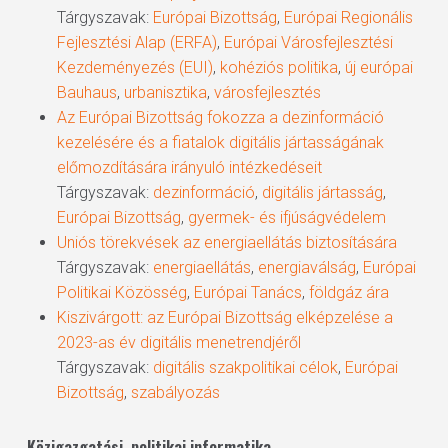
Tárgyszavak:
Európai Bizottság
,
Európai Regionális
Fejlesztési Alap (ERFA)
,
Európai Városfejlesztési
Kezdeményezés (EUI)
,
kohéziós politika
,
új európai
Bauhaus
,
urbanisztika
,
városfejlesztés
Az Európai Bizottság fokozza a dezinformáció
kezelésére és a fiatalok digitális jártasságának
előmozdítására irányuló intézkedéseit
Tárgyszavak:
dezinformáció
,
digitális jártasság
,
Európai Bizottság
,
gyermek- és ifjúságvédelem
Uniós törekvések az energiaellátás biztosítására
Tárgyszavak:
energiaellátás
,
energiaválság
,
Európai
Politikai Közösség
,
Európai Tanács
,
földgáz ára
Kiszivárgott: az Európai Bizottság elképzelése a
2023-as év digitális menetrendjéről
Tárgyszavak:
digitális szakpolitikai célok
,
Európai
Bizottság
,
szabályozás
Közigazgatási, politikai informatika