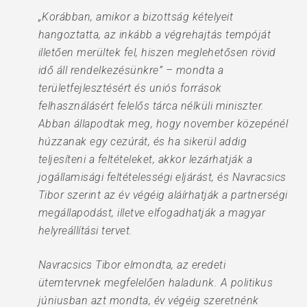
„Korábban, amikor a bizottság kételyeit
hangoztatta, az inkább a végrehajtás tempóját
illetően merültek fel, hiszen meglehetősen rövid
idő áll rendelkezésünkre” – mondta a
területfejlesztésért és uniós források
felhasználásért felelős tárca nélküli miniszter.
Abban állapodtak meg, hogy november közepénél
húzzanak egy cezúrát, és ha sikerül addig
teljesíteni a feltételeket, akkor lezárhatják a
jogállamisági feltételességi eljárást, és Navracsics
Tibor szerint az év végéig aláírhatják a partnerségi
megállapodást, illetve elfogadhatják a magyar
helyreállítási tervet.
Navracsics Tibor elmondta, az eredeti
ütemtervnek megfelelően haladunk. A politikus
júniusban azt mondta, év végéig szeretnénk