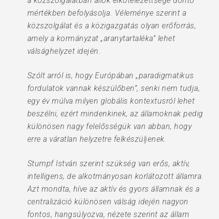
a közszolgálatban állók elkötelezettsége döntő
mértékben befolyásolja. Véleménye szerint a
közszolgálat és a közigazgatás olyan erőforrás,
amely a kormányzat „aranytartaléka” lehet
válsághelyzet idején.
Szólt arról is, hogy Európában „paradigmatikus
fordulatok vannak készülőben”, senki nem tudja,
egy év múlva milyen globális kontextusról lehet
beszélni, ezért mindenkinek, az államoknak pedig
különösen nagy felelősségük van abban, hogy
erre a váratlan helyzetre felkészüljenek.
Stumpf István szerint szükség van erős, aktív,
intelligens, de alkotmányosan korlátozott államra.
Azt mondta, híve az aktív és gyors államnak és a
centralizáció különösen válság idején nagyon
fontos, hangsúlyozva, nézete szerint az állam