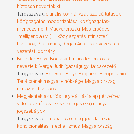
biztossá nevezték ki
Tárgyszavak:
digitális kormányzati szolgáltatások
,
közigazgatás modernizálása
,
közigazgatás-
menedzsment
,
Magyarország
,
Mesterséges
Intelligencia (MI) — közigazgatás
,
miniszteri
biztosok
,
Pilz Tamás
,
Rogán Antal
,
szervezés- és
vezetéstudomány
Ballester-Bólya Boglárkát miniszteri biztossá
nevezte ki Varga Judit igazságügyi tárcavezető
Tárgyszavak:
Ballester-Bólya Boglárka
,
Európai Unió
Tanácsának magyar elnöksége
,
Magyarország
,
miniszteri biztosok
Megjelentek az uniós helyreállítási alap pénzeihez
való hozzáféréshez szükséges első magyar
jogszabályok
Tárgyszavak:
Európai Bizottság
,
jogállamisági
kondicionalitási mechanizmus
,
Magyarország