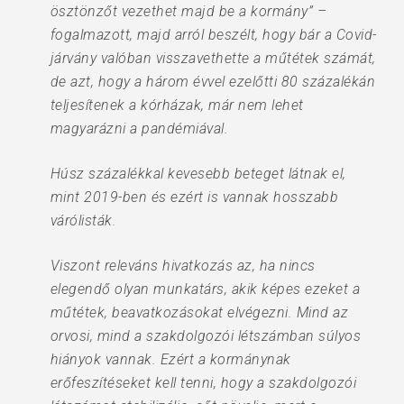
ösztönzőt vezethet majd be a kormány” –
fogalmazott, majd arról beszélt, hogy bár a Covid-
járvány valóban visszavethette a műtétek számát,
de azt, hogy a három évvel ezelőtti 80 százalékán
teljesítenek a kórházak, már nem lehet
magyarázni a pandémiával.
Húsz százalékkal kevesebb beteget látnak el,
mint 2019-ben és ezért is vannak hosszabb
várólisták.
Viszont releváns hivatkozás az, ha nincs
elegendő olyan munkatárs, akik képes ezeket a
műtétek, beavatkozásokat elvégezni. Mind az
orvosi, mind a szakdolgozói létszámban súlyos
hiányok vannak. Ezért a kormánynak
erőfeszítéseket kell tenni, hogy a szakdolgozói