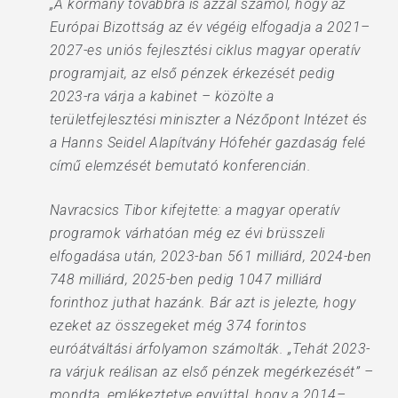
„A kormány továbbra is azzal számol, hogy az
Európai Bizottság az év végéig elfogadja a 2021–
2027-es uniós fejlesztési ciklus magyar operatív
programjait, az első pénzek érkezését pedig
2023-ra várja a kabinet – közölte a
területfejlesztési miniszter a Nézőpont Intézet és
a Hanns Seidel Alapítvány Hófehér gazdaság felé
című elemzését bemutató konferencián.
Navracsics Tibor kifejtette: a magyar operatív
programok várhatóan még ez évi brüsszeli
elfogadása után, 2023-ban 561 milliárd, 2024-ben
748 milliárd, 2025-ben pedig 1047 milliárd
forinthoz juthat hazánk. Bár azt is jelezte, hogy
ezeket az összegeket még 374 forintos
euróátváltási árfolyamon számolták. „Tehát 2023-
ra várjuk reálisan az első pénzek megérkezését” –
mondta, emlékeztetve egyúttal, hogy a 2014–