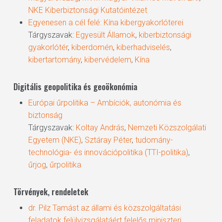
NKE Kiberbiztonsági Kutatóintézet
Egyenesen a cél felé: Kína kibergyakorlóterei
Tárgyszavak:
Egyesült Államok
,
kiberbiztonsági
gyakorlótér
,
kiberdomén
,
kiberhadviselés
,
kibertartomány
,
kibervédelem
,
Kína
Digitális geopolitika és geoökonómia
Európai űrpolitika – Ambíciók, autonómia és
biztonság
Tárgyszavak:
Koltay András
,
Nemzeti Közszolgálati
Egyetem (NKE)
,
Sztáray Péter
,
tudomány-
technológia- és innovációpolitika (TTI-politika)
,
űrjog
,
űrpolitika
Törvények, rendeletek
dr. Pilz Tamást az állami és közszolgáltatási
feladatok felülvizsgálatáért felelős miniszteri