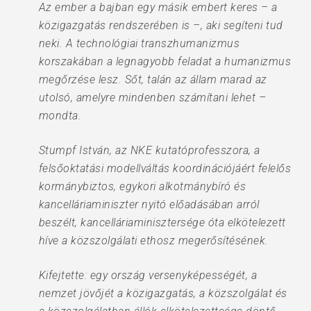
Az ember a bajban egy másik embert keres – a
közigazgatás rendszerében is –, aki segíteni tud
neki. A technológiai transzhumanizmus
korszakában a legnagyobb feladat a humanizmus
megőrzése lesz. Sőt, talán az állam marad az
utolsó, amelyre mindenben számítani lehet –
mondta.
Stumpf István, az NKE kutatóprofesszora, a
felsőoktatási modellváltás koordinációjáért felelős
kormánybiztos, egykori alkotmánybíró és
kancelláriaminiszter nyitó előadásában arról
beszélt, kancelláriaminisztersége óta elkötelezett
híve a közszolgálati ethosz megerősítésének.
Kifejtette: egy ország versenyképességét, a
nemzet jövőjét a közigazgatás, a közszolgálat és