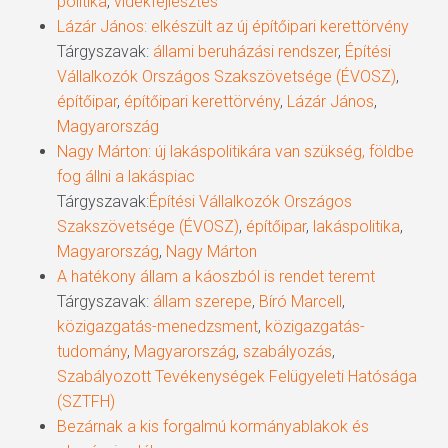
politika
,
vidékfejlesztés
Lázár János: elkészült az új építőipari kerettörvény
Tárgyszavak:
állami beruházási rendszer
,
Építési
Vállalkozók Országos Szakszövetsége (ÉVOSZ)
,
építőipar
,
építőipari kerettörvény
,
Lázár János
,
Magyarország
Nagy Márton: új lakáspolitikára van szükség, földbe
fog állni a lakáspiac
Tárgyszavak:
Építési Vállalkozók Országos
Szakszövetsége (ÉVOSZ)
,
építőipar
,
lakáspolitika
,
Magyarország
,
Nagy Márton
A hatékony állam a káoszból is rendet teremt
Tárgyszavak:
állam szerepe
,
Bíró Marcell
,
közigazgatás-menedzsment
,
közigazgatás-
tudomány
,
Magyarország
,
szabályozás
,
Szabályozott Tevékenységek Felügyeleti Hatósága
(SZTFH)
Bezárnak a kis forgalmú kormányablakok és