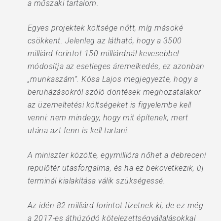
a műszaki tartalom.
Egyes projektek költsége nőtt, míg másoké
csökkent. Jelenleg az látható, hogy a 3500
milliárd forintot 150 milliárdnál kevesebbel
módosítja az esetleges áremelkedés, ez azonban
„munkaszám”. Kósa Lajos megjegyezte, hogy a
beruházásokról szóló döntések meghozatalakor
az üzemeltetési költségeket is figyelembe kell
venni: nem mindegy, hogy mit építenek, mert
utána azt fenn is kell tartani.
A miniszter közölte, egymillióra nőhet a debreceni
repülőtér utasforgalma, és ha ez bekövetkezik, új
terminál kialakítása válik szükségessé.
Az idén 82 milliárd forintot fizetnek ki, de ez még
a 2017-es áthúzódó kötelezettségvállalásokkal