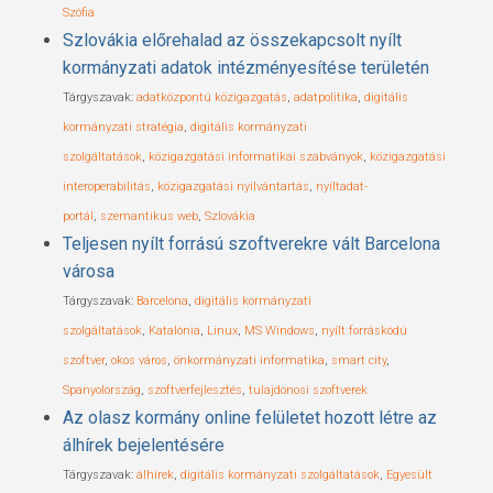
Szófia
Szlovákia előrehalad az összekapcsolt nyílt
kormányzati adatok intézményesítése területén
Tárgyszavak:
adatközpontú közigazgatás
,
adatpolitika
,
digitális
kormányzati stratégia
,
digitális kormányzati
szolgáltatások
,
közigazgatási informatikai szabványok
,
közigazgatási
interoperabilitás
,
közigazgatási nyilvántartás
,
nyíltadat-
portál
,
szemantikus web
,
Szlovákia
Teljesen nyílt forrású szoftverekre vált Barcelona
városa
Tárgyszavak:
Barcelona
,
digitális kormányzati
szolgáltatások
,
Katalónia
,
Linux
,
MS Windows
,
nyílt forráskódú
szoftver
,
okos város
,
önkormányzati informatika
,
smart city
,
Spanyolország
,
szoftverfejlesztés
,
tulajdonosi szoftverek
Az olasz kormány online felületet hozott létre az
álhírek bejelentésére
Tárgyszavak:
álhírek
,
digitális kormányzati szolgáltatások
,
Egyesült