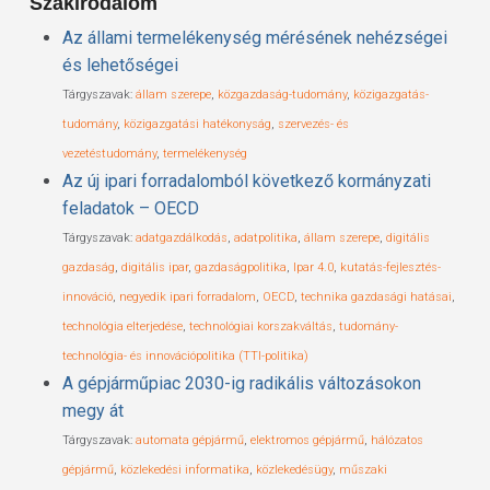
Szakirodalom
Az állami termelékenység mérésének nehézségei
és lehetőségei
Tárgyszavak:
állam szerepe
,
közgazdaság-tudomány
,
közigazgatás-
tudomány
,
közigazgatási hatékonyság
,
szervezés- és
vezetéstudomány
,
termelékenység
Az új ipari forradalomból következő kormányzati
feladatok – OECD
Tárgyszavak:
adatgazdálkodás
,
adatpolitika
,
állam szerepe
,
digitális
gazdaság
,
digitális ipar
,
gazdaságpolitika
,
Ipar 4.0
,
kutatás-fejlesztés-
innováció
,
negyedik ipari forradalom
,
OECD
,
technika gazdasági hatásai
,
technológia elterjedése
,
technológiai korszakváltás
,
tudomány-
technológia- és innovációpolitika (TTI-politika)
A gépjárműpiac 2030-ig radikális változásokon
megy át
Tárgyszavak:
automata gépjármű
,
elektromos gépjármű
,
hálózatos
gépjármű
,
közlekedési informatika
,
közlekedésügy
,
műszaki