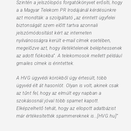
Szintén a jelszólopós forgatókönyvet erősíti, hogy
a a Magyar Telekom PR Irodájánál kérdésünkre
azt mondták: a szolgáltató „az érintett ügyfelei
biztonságát szem előtt tartva azonnali
jelszómódosítást kért az interneten
nyilvánosságra került e-mail címek esetében,
megelőzve azt, hogy illetéktelenek beléphessenek
az adott fiókokba”. A telekomosok mellett például
gmailes címek is érintettek.
A HVG ügyvédi körökből úgy értesült, több
ügyvéd élt át hasonlót. Olyan is volt, akinek csak
az tűnt fel, hogy az elmúlt egy napban a
szokásosnál jóval több spamet kapott.
Elképzelhető tehát, hogy az ellopott adatbázist
már értékesítették spammereknek is…[HVG.hu]”