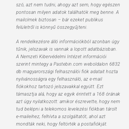
szó, azt nem tudni, ahogy azt sem, hogy egészen
pontosan milyen adatok találhatók meg benne. A
mailcímek biztosan – bár ezeket publikus
felületről is könnyű összegyűjteni.
A rendelkezésre álló információkból azonban úgy
tűnik, jelszavak is vannak a lopott adatbázisban.
A Nemzeti Kibervédelmi Intézet információi
szerint mintegy a Pastebin.com weboldalon 6832
db magyarországi felhasználói fiók adatait hozta
nyilvánosságra egy felhasználó, az e-mail
fiókokhoz tartozó jelszavakkal együtt. Ezt
támasztja alá, hogy az egyik érintett a 168 órának
azt úgy nyilatkozott: amikor észrevette, hogy nem
tud belépni a telekomos levelezési fiókban tárolt
e-maileihez, felhívta a szolgáltatót, ahol azt
mondták neki, hogy feltörték a postafiókját.