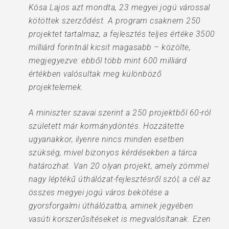
Kósa Lajos azt mondta, 23 megyei jogú várossal
kötöttek szerződést. A program csaknem 250
projektet tartalmaz, a fejlesztés teljes értéke 3500
milliárd forintnál kicsit magasabb – közölte,
megjegyezve: ebből több mint 600 milliárd
értékben valósultak meg különböző
projektelemek.
A miniszter szavai szerint a 250 projektből 60-ról
született már kormánydöntés. Hozzátette
ugyanakkor, ilyenre nincs minden esetben
szükség, mivel bizonyos kérdésekben a tárca
határozhat. Van 20 olyan projekt, amely zömmel
nagy léptékű úthálózat-fejlesztésről szól; a cél az
összes megyei jogú város bekötése a
gyorsforgalmi úthálózatba, aminek jegyében
vasúti korszerűsítéseket is megvalósítanak. Ezen