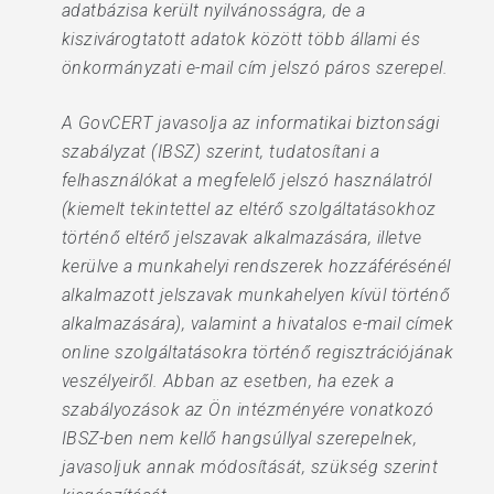
adatbázisa került nyilvánosságra, de a
kiszivárogtatott adatok között több állami és
önkormányzati e-mail cím jelszó páros szerepel.
A GovCERT javasolja az informatikai biztonsági
szabályzat (IBSZ) szerint, tudatosítani a
felhasználókat a megfelelő jelszó használatról
(kiemelt tekintettel az eltérő szolgáltatásokhoz
történő eltérő jelszavak alkalmazására, illetve
kerülve a munkahelyi rendszerek hozzáférésénél
alkalmazott jelszavak munkahelyen kívül történő
alkalmazására), valamint a hivatalos e-mail címek
online szolgáltatásokra történő regisztrációjának
veszélyeiről. Abban az esetben, ha ezek a
szabályozások az Ön intézményére vonatkozó
IBSZ-ben nem kellő hangsúllyal szerepelnek,
javasoljuk annak módosítását, szükség szerint