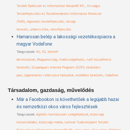
Területi Építészeti és Informatikai Nonprofit Kft.
,
Országos
Területfejlesztési és Területrendezési Információs Rendszer
(TeIR)
,
regionális területfejlesztés
,
térségi
tervezés
,
urbanisztika
,
városfejlesztés
Hamarosan belép a lakossági vezetékespiacra a
magyar Vodafone
Tárgyszavak:
4G
,
5G
,
kiemelt
beruházások
,
Magyarország
,
mobilszolgáltatás
,
nyílt hozzáférésű
távközlés
,
Szupergyors Internet Program (SZIP)
,
távközlési
piac
,
újgenerációs szélessávú hálózatok
,
vezetékes távközlés
,
Vodafone
Társadalom, gazdaság, művelődés
Már a Facebookon is követhetőek a legújabb hazai
és nemzetközi okos város fejlesztések
Tárgyszavak:
digitális kormányzati szolgáltatások
,
közösségi
közreműködés
,
közösségi média
,
Lechner Tudásközpont Területi