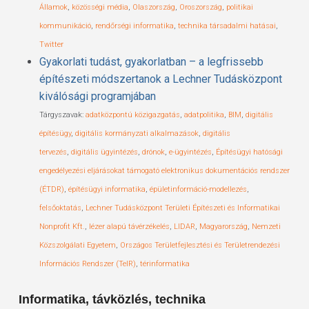
Államok
,
közösségi média
,
Olaszország
,
Oroszország
,
politikai
kommunikáció
,
rendőrségi informatika
,
technika társadalmi hatásai
,
Twitter
Gyakorlati tudást, gyakorlatban – a legfrissebb
építészeti módszertanok a Lechner Tudásközpont
kiválósági programjában
Tárgyszavak:
adatközpontú közigazgatás
,
adatpolitika
,
BIM
,
digitális
építésügy
,
digitális kormányzati alkalmazások
,
digitális
tervezés
,
digitális ügyintézés
,
drónok
,
e-ügyintézés
,
Építésügyi hatósági
engedélyezési eljárásokat támogató elektronikus dokumentációs rendszer
(ÉTDR)
,
építésügyi informatika
,
épületinformáció-modellezés
,
felsőoktatás
,
Lechner Tudásközpont Területi Építészeti és Informatikai
Nonprofit Kft.
,
lézer alapú távérzékelés
,
LIDAR
,
Magyarország
,
Nemzeti
Közszolgálati Egyetem
,
Országos Területfejlesztési és Területrendezési
Információs Rendszer (TeIR)
,
térinformatika
Informatika, távközlés, technika