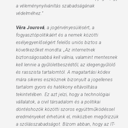
a véleménynyilvánítás szabadságának
védelméhez.”
Věra Jourová
, a jogérvényesülésért, a
fogyasztópolitikáért és a nemek közötti
esélyegyenlőségért felelős uniós biztos a
következőket mondta: „Az internetnek
biztonságosabbá kell válnia, valamint mentesnek
kell lennie a gyűlöletbeszédtől, az idegengyűlölő
és rasszista tartalomtól. A magatartási kódex
mára sikeres eszköznek bizonyult a jogellenes
tartalom gyors és hatékony eltávolítása
tekintetében. Ez azt jelzi, hogy a technológiai
vállalatok, a civil társadalom és a politikai
döntéshozók közötti szoros együttműködéssel
eredményeket érhetünk el, miközben megőrizzük
a szólásszabadságot. Bízom abban, hogy az IT-