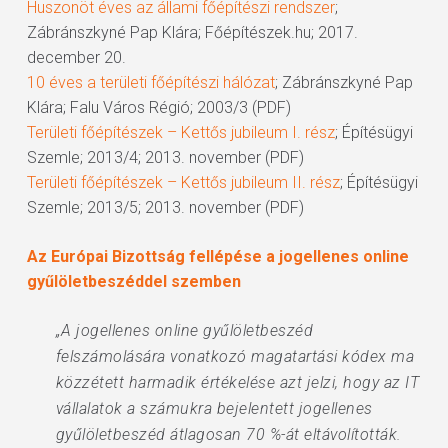
Huszonöt éves az állami főépítészi rendszer
;
Zábránszkyné Pap Klára; Főépítészek.hu; 2017.
december 20.
10 éves a területi főépítészi hálózat
; Zábránszkyné Pap
Klára; Falu Város Régió; 2003/3 (PDF)
Területi főépítészek – Kettős jubileum I. rész
; Építésügyi
Szemle; 2013/4; 2013. november (PDF)
Területi főépítészek – Kettős jubileum II. rész
; Építésügyi
Szemle; 2013/5; 2013. november (PDF)
Az Európai Bizottság fellépése a jogellenes online
gyűlöletbeszéddel szemben
„A jogellenes online gyűlöletbeszéd
felszámolására vonatkozó magatartási kódex ma
közzétett harmadik értékelése azt jelzi, hogy az IT
vállalatok a számukra bejelentett jogellenes
gyűlöletbeszéd átlagosan 70 %-át eltávolították.