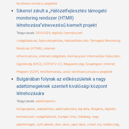
társfinanszírozású projektek
Sikerrel zárult a „Hálózatfejlesztés támogató
monitoring rendszer (HTMR)
létrehozása”elnevezésű kiemelt projekt
Tárgyszavak:
2014-2020
,
digitális kormányzati
szolgáltatások
,
fejlesztéspolitika
,
Hálózatfejlesztés Támogató Monitoring
Rendszer (HTMR)
,
internet-
infrastruktúra
,
internetszolgáltató
,
Kormányzati Informatikai Fejlesztési
Ügynökség (KIFÜ)
,
KÖFOP-2.3.2
,
Magyarország
,
Szupergyors Internet
Program (SZIP)
,
térinformatika
,
uniós társfinanszírozású projektek
Bulgáriában folynak az előkészületek a nagy
adattömegeknek szentelt kiválósági központ
létrehozására
Tárgyszavak:
adatközpontú
közigazgatás
,
adatpolitika
,
adattudomány
,
big data
,
Bulgária
,
digitális
kormányzati szolgáltatások
,
Európai Unió
,
Göteborg
,
nagy
adattömegek
,
nyílt adatok
,
okos város
,
open data
,
smart city
,
Svédország
,