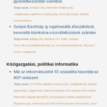
gyűlöletbeszéddel szemben
Tárgyszavak:
Európai Unió
,
internetes tevékenység
szabályozása
,
jogellenes tevékenység
,
közösségi média
,
politikai
kommunikáció
Európai Bizottság: új, rugalmasabb áfaszabályok,
kevesebb bürokrácia a kisvállalkozások számára
Tárgyszavak:
adóügy
,
áfa
,
Dombrovskis Valdis
,
Európai
Unió
,
héa
,
hozzáadottérték-adó
,
kis- és középvállalkozások
,
Moscovici
Pierre
,
szabályozás
Közigazgatási, politikai informatika
Már az önkormányzatok 92 százaléka használja az
ASP rendszert
Tárgyszavak:
2014-2020
,
digitális kormányzati szolgáltatások
,
digitális
ügyintézés
,
e-ügyintézés
,
fejlesztéspolitika
,
Kormányzati Informatikai
Fejlesztési Ügynökség (KIFÜ)
,
közigazgatási háttérszolgáltatások
,
Magyarország
,
önkormányzati ASP
,
önkormányzati informatika
,
uniós