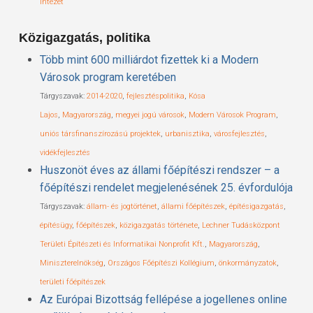
Intézet
Közigazgatás, politika
Több mint 600 milliárdot fizettek ki a Modern
Városok program keretében
Tárgyszavak:
2014-2020
,
fejlesztéspolitika
,
Kósa
Lajos
,
Magyarország
,
megyei jogú városok
,
Modern Városok Program
,
uniós társfinanszírozású projektek
,
urbanisztika
,
városfejlesztés
,
vidékfejlesztés
Huszonöt éves az állami főépítészi rendszer – a
főépítészi rendelet megjelenésének 25. évfordulója
Tárgyszavak:
állam- és jogtörténet
,
állami főépítészek
,
építésigazgatás
,
építésügy
,
főépítészek
,
közigazgatás története
,
Lechner Tudásközpont
Területi Építészeti és Informatikai Nonprofit Kft.
,
Magyarország
,
Miniszterelnökség
,
Országos Főépítészi Kollégium
,
önkormányzatok
,
területi főépítészek
Az Európai Bizottság fellépése a jogellenes online