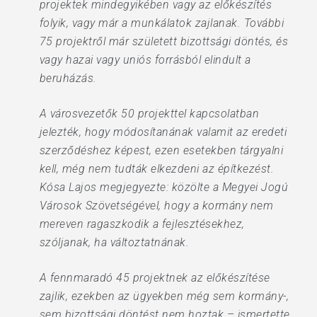
projektek mindegyikében vagy az előkészítés
folyik, vagy már a munkálatok zajlanak. További
75 projektről már született bizottsági döntés, és
vagy hazai vagy uniós forrásból elindult a
beruházás.
A városvezetők 50 projekttel kapcsolatban
jelezték, hogy módosítanának valamit az eredeti
szerződéshez képest, ezen esetekben tárgyalni
kell, még nem tudták elkezdeni az építkezést.
Kósa Lajos megjegyezte: közölte a Megyei Jogú
Városok Szövetségével, hogy a kormány nem
mereven ragaszkodik a fejlesztésekhez,
szóljanak, ha változtatnának.
A fennmaradó 45 projektnek az előkészítése
zajlik, ezekben az ügyekben még sem kormány-,
sem bizottsági döntést nem hoztak – ismertette