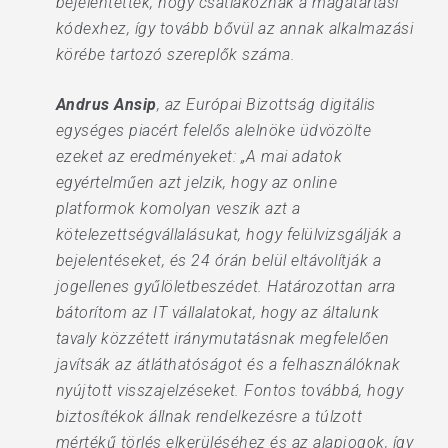
bejelentették, hogy csatlakoznak a magatartási
kódexhez, így tovább bővül az annak alkalmazási
körébe tartozó szereplők száma.
Andrus Ansip
, az Európai Bizottság digitális
egységes piacért felelős alelnöke üdvözölte
ezeket az eredményeket: „A mai adatok
egyértelműen azt jelzik, hogy az online
platformok komolyan veszik azt a
kötelezettségvállalásukat, hogy felülvizsgálják a
bejelentéseket, és 24 órán belül eltávolítják a
jogellenes gyűlöletbeszédet. Határozottan arra
bátorítom az IT vállalatokat, hogy az általunk
tavaly közzétett iránymutatásnak megfelelően
javítsák az átláthatóságot és a felhasználóknak
nyújtott visszajelzéseket. Fontos továbbá, hogy
biztosítékok állnak rendelkezésre a túlzott
mértékű törlés elkerüléséhez és az alapjogok, így