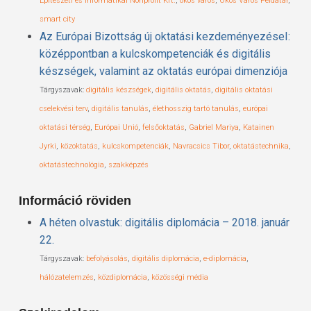
Építészeti és Informatikai Nonprofit Kft.
,
okos város
,
Okos Város Példatár
,
smart city
Az Európai Bizottság új oktatási kezdeményezéseI:
középpontban a kulcskompetenciák és digitális
készségek, valamint az oktatás európai dimenziója
Tárgyszavak:
digitális készségek
,
digitális oktatás
,
digitális oktatási
cselekvési terv
,
digitális tanulás
,
élethosszig tartó tanulás
,
európai
oktatási térség
,
Európai Unió
,
felsőoktatás
,
Gabriel Mariya
,
Katainen
Jyrki
,
közoktatás
,
kulcskompetenciák
,
Navracsics Tibor
,
oktatástechnika
,
oktatástechnológia
,
szakképzés
Információ röviden
A héten olvastuk: digitális diplomácia – 2018. január
22.
Tárgyszavak:
befolyásolás
,
digitális diplomácia
,
e-diplomácia
,
hálózatelemzés
,
közdiplomácia
,
közösségi média