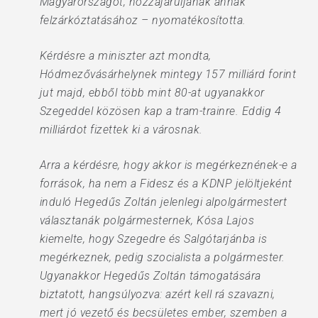
Magyarországot, hozzájáruljanak annak
felzárkóztatásához – nyomatékosította.
Kérdésre a miniszter azt mondta,
Hódmezővásárhelynek mintegy 157 milliárd forint
jut majd, ebből több mint 80-at ugyanakkor
Szegeddel közösen kap a tram-trainre. Eddig 4
milliárdot fizettek ki a városnak.
Arra a kérdésre, hogy akkor is megérkeznének-e a
források, ha nem a Fidesz és a KDNP jelöltjeként
induló Hegedűs Zoltán jelenlegi alpolgármestert
választanák polgármesternek, Kósa Lajos
kiemelte, hogy Szegedre és Salgótarjánba is
megérkeznek, pedig szocialista a polgármester.
Ugyanakkor Hegedűs Zoltán támogatására
biztatott, hangsúlyozva: azért kell rá szavazni,
mert jó vezető és becsületes ember, szemben a