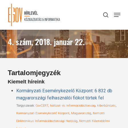
Skip
to
Menu
search
main
Close
content
Menu
4. szám, 2018. január 22.
Tartalomjegyzék
Kiemelt híreink
Kormányzati Eseménykezelő Központ: 6 832 db
magyarországi felhasználói fiókot törtek fel
Tárgyszavak:
GovCERT
,
hálózat- és információbiztonság
,
kiberbűnözés
,
Kormányzati Eseménykezelő Központ
,
Magyarország
,
Nemzeti
Elektronikus Információbiztonsági Hatóság
,
Nemzeti Kibervédelmi