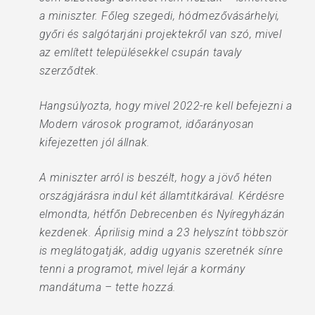
a miniszter. Főleg szegedi, hódmezővásárhelyi,
győri és salgótarjáni projektekről van szó, mivel
az említett településekkel csupán tavaly
szerződtek.
Hangsúlyozta, hogy mivel 2022-re kell befejezni a
Modern városok programot, időarányosan
kifejezetten jól állnak.
A miniszter arról is beszélt, hogy a jövő héten
országjárásra indul két államtitkárával. Kérdésre
elmondta, hétfőn Debrecenben és Nyíregyházán
kezdenek. Áprilisig mind a 23 helyszínt többször
is meglátogatják, addig ugyanis szeretnék sínre
tenni a programot, mivel lejár a kormány
mandátuma – tette hozzá.