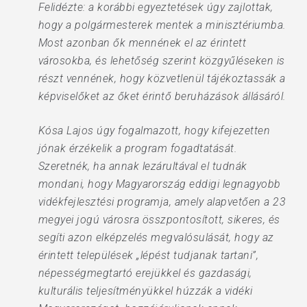
Felidézte: a korábbi egyeztetések úgy zajlottak,
hogy a polgármesterek mentek a minisztériumba.
Most azonban ők mennének el az érintett
városokba, és lehetőség szerint közgyűléseken is
részt vennének, hogy közvetlenül tájékoztassák a
képviselőket az őket érintő beruházások állásáról.
Kósa Lajos úgy fogalmazott, hogy kifejezetten
jónak érzékelik a program fogadtatását.
Szeretnék, ha annak lezárultával el tudnák
mondani, hogy Magyarország eddigi legnagyobb
vidékfejlesztési programja, amely alapvetően a 23
megyei jogú városra összpontosított, sikeres, és
segíti azon elképzelés megvalósulását, hogy az
érintett települések „lépést tudjanak tartani”,
népességmegtartó erejükkel és gazdasági,
kulturális teljesítményükkel húzzák a vidéki