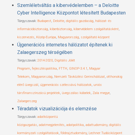
Szemléletváltás a kibervédelemben – a Deloitte
Cyber Intelligence Központot létesített Budapesten
Tárgyszavak:
Budapest
,
Deloitte
,
digitális gazdaság
,
hálózat- és
információbiztonság
,
kiberbiztonság
,
kibervédelem szolgáltatásként
,
kiszervezés
,
Közép-Európa
,
Magyarország
,
szolgáltató központ
Újgenerációs internetes hálózatot építenek ki
Zalaegerszeg térségében
Tárgyszavak:
2014-2020
,
Digitális Jólét
Program
,
fejlesztéspolitika
,
FTTH
,
GINOP-3.4.1
,
Magyar
Telekom
,
Magyarország
,
Nemzeti Távközlési Gerinchálózat
,
otthonokig
elérő üvegszál
,
újgenerációs szélessávú hálózatok
,
uniós
társfinanszírozású projektek
,
üvegszálas kábelek
,
Zala megye
,
Zalaegerszeg
Téradatok vizualizációja és elemzése
Tárgyszavak:
adatközpontú
közigazgatás
,
adatmegjelenítés
,
adatpolitika
,
adattudomány
,
digitális
kormányzati szolgáltatások
,
földrajztudomány
,
Lechner Tudásközpont