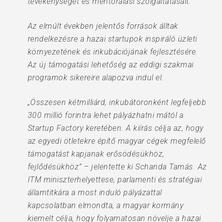
tevékenységét és mentorálási szolgáltatásait.
Az elmúlt években jelentős források álltak
rendelkezésre a hazai startupok inspiráló üzleti
környezetének és inkubációjának fejlesztésére.
Az új támogatási lehetőség az eddigi szakmai
programok sikereire alapozva indul el.
„Összesen kétmilliárd, inkubátoronként legfeljebb
300 millió forintra lehet pályázhatni mától a
Startup Factory keretében. A kiírás célja az, hogy
az egyedi ötletekre építő magyar cégek megfelelő
támogatást kapjanak erősödésükhöz,
fejlődésükhöz” – jelentette ki Schanda Tamás. Az
ITM miniszterhelyettese, parlamenti és stratégiai
államtitkára a most induló pályázattal
kapcsolatban elmondta, a magyar kormány
kiemelt célja, hogy folyamatosan növelje a hazai