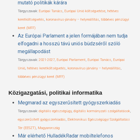
mutató politikák kárára
Tárgyszavak:
Európai Tanács
,
Európai Unió költségvetése
,
hétéves
keretköltségvetés
,
koronavírus-járvány – helyreállítás
,
többéves pénzügyi
keret (MFF)
Az Európai Parlament a jelen formájában nem tudja
elfogadni a hosszú távú uniós büdzséről szóló
megállapodást
Tárgyszavak:
2021-2027
,
Európai Parlament
,
Európai Tanács
,
Európai
Unió
,
hétéves keretköltségvetés
,
koronavírus-járvány – helyreállítás
,
többéves pénzügyi keret (MFF)
Közigazgatási, politikai informatika
Megmarad az egyszerűsített gyógyszerkiadás
Tárgyszavak:
digitális egészségügy
,
digitális kormányzati szolgáltatások
,
egyszerűsített gyógyszerkiadás
,
Elektronikus Egészségügyi Szolgáltatási
Tér (EESZT)
,
Magyarország
Már elérhető HulladékRadar mobiltelefonos