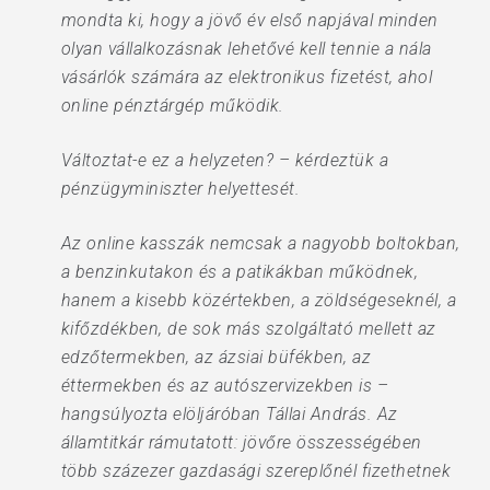
mondta ki, hogy a jövő év első napjával minden
olyan vállalkozásnak lehetővé kell tennie a nála
vásárlók számára az elektronikus fizetést, ahol
online pénztárgép működik.
Változtat-e ez a helyzeten? – kérdeztük a
pénzügyminiszter helyettesét.
Az online kasszák nemcsak a nagyobb boltokban,
a benzinkutakon és a patikákban működnek,
hanem a kisebb közértekben, a zöldségeseknél, a
kifőzdékben, de sok más szolgáltató mellett az
edzőtermekben, az ázsiai büfékben, az
éttermekben és az autószervizekben is –
hangsúlyozta elöljáróban Tállai András. Az
államtitkár rámutatott: jövőre összességében
több százezer gazdasági szereplőnél fizethetnek