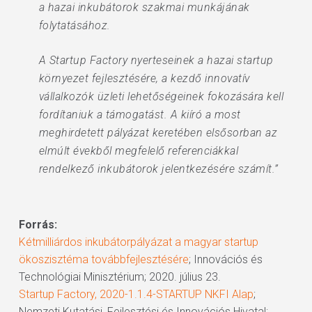
a hazai inkubátorok szakmai munkájának
folytatásához.
A Startup Factory nyerteseinek a hazai startup
környezet fejlesztésére, a kezdő innovatív
vállalkozók üzleti lehetőségeinek fokozására kell
fordítaniuk a támogatást. A kiíró a most
meghirdetett pályázat keretében elsősorban az
elmúlt évekből megfelelő referenciákkal
rendelkező inkubátorok jelentkezésére számít.”
Forrás:
Kétmilliárdos inkubátorpályázat a magyar startup
ökoszisztéma továbbfejlesztésére
; Innovációs és
Technológiai Minisztérium; 2020. július 23.
Startup Factory, 2020-1.1.4-STARTUP NKFI Alap
;
Nemzeti Kutatási, Fejlesztési és Innovációs Hivatal;