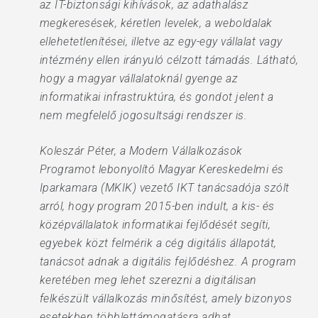
az IT-biztonsági kihívások, az adathalász
megkeresések, kéretlen levelek, a weboldalak
ellehetetlenítései, illetve az egy-egy vállalat vagy
intézmény ellen irányuló célzott támadás. Látható,
hogy a magyar vállalatoknál gyenge az
informatikai infrastruktúra, és gondot jelent a
nem megfelelő jogosultsági rendszer is.
Koleszár Péter, a Modern Vállalkozások
Programot lebonyolító Magyar Kereskedelmi és
Iparkamara (MKIK) vezető IKT tanácsadója szólt
arról, hogy program 2015-ben indult, a kis- és
középvállalatok informatikai fejlődését segíti,
egyebek közt felmérik a cég digitális állapotát,
tanácsot adnak a digitális fejlődéshez. A program
keretében meg lehet szerezni a digitálisan
felkészült vállalkozás minősítést, amely bizonyos
esetekben többlettámogatásra adhat