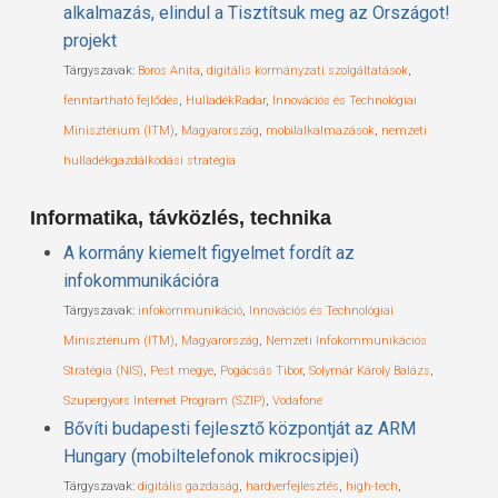
alkalmazás, elindul a Tisztítsuk meg az Országot!
projekt
Tárgyszavak:
Boros Anita
,
digitális kormányzati szolgáltatások
,
fenntartható fejlődés
,
HulladékRadar
,
Innovációs és Technológiai
Minisztérium (ITM)
,
Magyarország
,
mobilalkalmazások
,
nemzeti
hulladékgazdálkodási stratégia
Informatika, távközlés, technika
A kormány kiemelt figyelmet fordít az
infokommunikációra
Tárgyszavak:
infokommunikáció
,
Innovációs és Technológiai
Minisztérium (ITM)
,
Magyarország
,
Nemzeti Infokommunikációs
Stratégia (NIS)
,
Pest megye
,
Pogácsás Tibor
,
Solymár Károly Balázs
,
Szupergyors Internet Program (SZIP)
,
Vodafone
Bővíti budapesti fejlesztő központját az ARM
Hungary (mobiltelefonok mikrocsipjei)
Tárgyszavak:
digitális gazdaság
,
hardverfejlesztés
,
high-tech
,