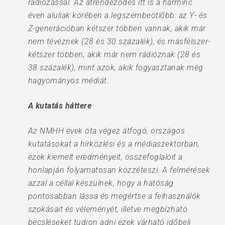
rádiózással. Az átrendeződés itt is a harminc
éven aluliak körében a legszembeötlőbb: az Y- és
Z-generációban kétszer többen vannak, akik már
nem tévéznek (28 és 30 százalék), és másfélszer-
kétszer többen, akik már nem rádióznak (28 és
38 százalék), mint azok, akik fogyasztanak még
hagyományos médiát.
A kutatás háttere
Az NMHH évek óta végez átfogó, országos
kutatásokat a hírközlési és a médiaszektorban,
ezek kiemelt eredményeit, összefoglalóit a
honlapján folyamatosan közzéteszi. A felmérések
azzal a céllal készülnek, hogy a hatóság
pontosabban lássa és megértse a felhasználók
szokásait és véleményét, illetve megbízható
becsléseket tudjon adni ezek várható időbeli