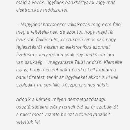
majd a vevők, ügyfelek bankkártyával vagy más
elektronikus módszerrel.
– Nagyjából hatvanezer vállalkozás még nem felel
meg a feltételeknek, de azontúl, hogy majd fél
évük van felkészülni, esetükben sincs szó nagy
fejlesztésről, hiszen az elektronikus azonnali
fizetéshez lényegében csak egy bankszámlára
van szükség – magyarázta Tállai András. Kiemelte
azt is, hogy összeghatár nélkül el kell fogadni a
banki fizetést, tehát az ügyfeleket akkor is ki kell
szolgálni, ha egy fillér készpénz sincs náluk.
Adódik a kérdés: milyen nemzetgazdasági,
össztársadalmi előny remélhető az új szabálytól,
s miért most vezette be ezt a törvényhozás? –
vetettük fel.