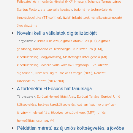
Fejlesztési és Innovációs Hivatal (NKFI Hivatal)
,
Schanda Tamás János
,
Startup Factory
,
startup vállalkozások
,
tudomány- technológia- és
innovációpolitika (TTI-politika)
,
üzleti inkubátorok
,
vállalkozástámogató
ökoszisztéma
Növelni kell a vállalatok digitalizációját
Tárgyszavak:
Bencsik Balázs
,
digitális átalakulás (DX)
,
digitális
gazdaság
,
Innovációs és Technológiai Minisztérium (ITM)
,
kiberbiztonság
,
Magyarország
,
Mesterséges Intelligencia (MI) —
kiberbiztonság
,
Modern Vállalkozások Programja – Vállalkozz
digitálisan!
,
Nemzeti Digitalizációs Stratégia (NDS)
,
Nemzeti
Kibervédelmi Intézet (NBSZ NKI)
A történelmi EU-csúcs hat tanulsága
Tárgyszavak:
Európai Helyreállítási Alap
,
Európai Tanács
,
Európai Unió
költségvetése
,
hétéves keretköltségvetés
,
jogállamiság
,
koronavírus-
járvány – helyreállítás
,
többéves pénzügyi keret (MFF)
,
uniós
helyreállítási csomag
,
V4
Példátlan méretű az új uniós költségvetés, a jövőbe