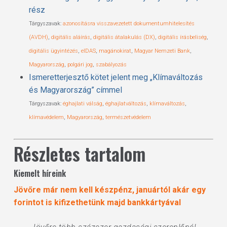
rész
Tárgyszavak:
azonosításra visszavezetett dokumentumhitelesítés
(AVDH)
,
digitális aláírás
,
digitális átalakulás (DX)
,
digitális írásbeliség
,
digitális ügyintézés
,
eIDAS
,
magánokirat
,
Magyar Nemzeti Bank
,
Magyarország
,
polgári jog
,
szabályozás
Ismeretterjesztő kötet jelent meg „Klímaváltozás
és Magyarország” címmel
Tárgyszavak:
éghajlati válság
,
éghajlatváltozás
,
klímaváltozás
,
klímavédelem
,
Magyarország
,
természetvédelem
Részletes tartalom
Kiemelt híreink
Jövőre már nem kell készpénz, januártól akár egy
forintot is kifizethetünk majd bankkártyával