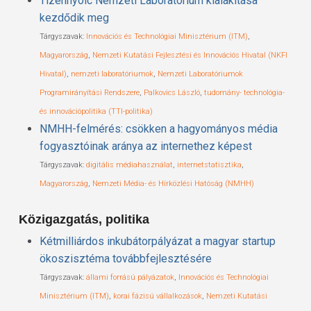
Tizennyolc Nemzeti Laboratórium kialakítása
kezdődik meg
Tárgyszavak:
Innovációs és Technológiai Minisztérium (ITM)
,
Magyarország
,
Nemzeti Kutatási Fejlesztési és Innovációs Hivatal (NKFI
Hivatal)
,
nemzeti laboratóriumok
,
Nemzeti Laboratóriumok
Programirányítási Rendszere
,
Palkovics László
,
tudomány- technológia-
és innovációpolitika (TTI-politika)
NMHH-felmérés: csökken a hagyományos média
fogyasztóinak aránya az internethez képest
Tárgyszavak:
digitális médiahasználat
,
internetstatisztika
,
Magyarország
,
Nemzeti Média- és Hírközlési Hatóság (NMHH)
Közigazgatás, politika
Kétmilliárdos inkubátorpályázat a magyar startup
ökoszisztéma továbbfejlesztésére
Tárgyszavak:
állami forrású pályázatok
,
Innovációs és Technológiai
Minisztérium (ITM)
,
korai fázisú vállalkozások
,
Nemzeti Kutatási