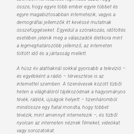
össze, hogy egyre több ember egyre többet és
egyre magabiztosabban internetezik, vagyis a
demográfiai jellemzők itt kevéssé mutatnak
összefüggéseket. Egyedül a szórakozás, időtöltés
esetében jelenik meg a válaszadók életkora mint
a legmeghatározóbb jellemző, az interneten
töltött idő és a jártasság mellett.
A húsz év alattiaknál sokkal gyorsabb a televízió –
és egyébként a rádió – térvesztése is az
internettel szemben. A tizenévesek között tízből
heten a világhálóról tájékozódnak a hagyományos
tévék, rádiók, újságok helyett – tizenháromból
mindössze egy fiatal mondta, hogy többet
tévézik, mint amennyit internetezik –, és tízből
nyolcan az interneten néznek filmeket, videókat
vagy sorozatokat.