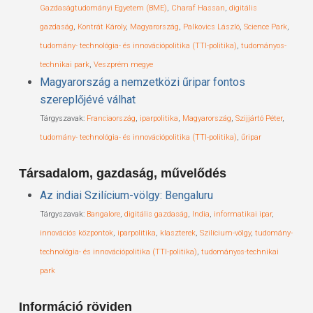
Gazdaságtudományi Egyetem (BME)
,
Charaf Hassan
,
digitális
gazdaság
,
Kontrát Károly
,
Magyarország
,
Palkovics László
,
Science Park
,
tudomány- technológia- és innovációpolitika (TTI-politika)
,
tudományos-
technikai park
,
Veszprém megye
Magyarország a nemzetközi űripar fontos
szereplőjévé válhat
Tárgyszavak:
Franciaország
,
iparpolitika
,
Magyarország
,
Szijjártó Péter
,
tudomány- technológia- és innovációpolitika (TTI-politika)
,
űripar
Társadalom, gazdaság, művelődés
Az indiai Szilícium-völgy: Bengaluru
Tárgyszavak:
Bangalore
,
digitális gazdaság
,
India
,
informatikai ipar
,
innovációs központok
,
iparpolitika
,
klaszterek
,
Szilícium-völgy
,
tudomány-
technológia- és innovációpolitika (TTI-politika)
,
tudományos-technikai
park
Információ röviden