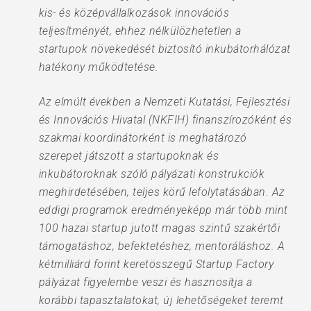
kis- és középvállalkozások innovációs
teljesítményét, ehhez nélkülözhetetlen a
startupok növekedését biztosító inkubátorhálózat
hatékony működtetése.
Az elmúlt években a Nemzeti Kutatási, Fejlesztési
és Innovációs Hivatal (NKFIH) finanszírozóként és
szakmai koordinátorként is meghatározó
szerepet játszott a startupoknak és
inkubátoroknak szóló pályázati konstrukciók
meghirdetésében, teljes körű lefolytatásában. Az
eddigi programok eredményeképp már több mint
100 hazai startup jutott magas szintű szakértői
támogatáshoz, befektetéshez, mentoráláshoz. A
kétmilliárd forint keretösszegű Startup Factory
pályázat figyelembe veszi és hasznosítja a
korábbi tapasztalatokat, új lehetőségeket teremt