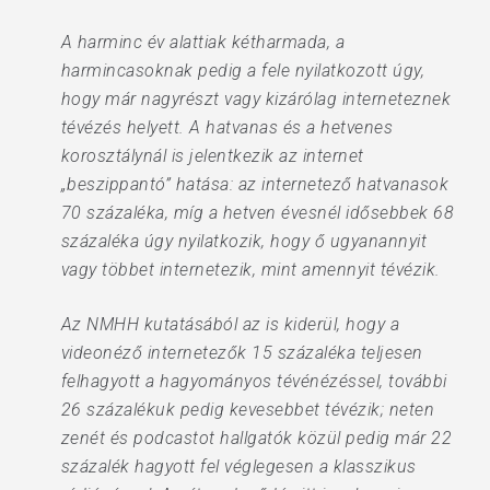
A harminc év alattiak kétharmada, a
harmincasoknak pedig a fele nyilatkozott úgy,
hogy már nagyrészt vagy kizárólag interneteznek
tévézés helyett. A hatvanas és a hetvenes
korosztálynál is jelentkezik az internet
„beszippantó” hatása: az internetező hatvanasok
70 százaléka, míg a hetven évesnél idősebbek 68
százaléka úgy nyilatkozik, hogy ő ugyanannyit
vagy többet internetezik, mint amennyit tévézik.
Az NMHH kutatásából az is kiderül, hogy a
videonéző internetezők 15 százaléka teljesen
felhagyott a hagyományos tévénézéssel, további
26 százalékuk pedig kevesebbet tévézik; neten
zenét és podcastot hallgatók közül pedig már 22
százalék hagyott fel véglegesen a klasszikus