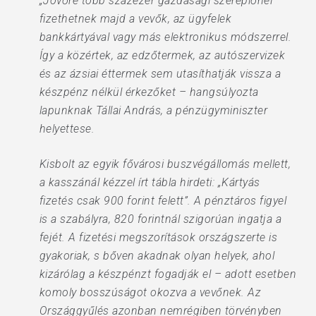
„Jövőre több százezer gazdasági szereplőnél
fizethetnek majd a vevők, az ügyfelek
bankkártyával vagy más elektronikus módszerrel.
Így a közértek, az edzőtermek, az autószervizek
és az ázsiai éttermek sem utasíthatják vissza a
készpénz nélkül érkezőket – hangsúlyozta
lapunknak Tállai András, a pénzügyminiszter
helyettese.
Kisbolt az egyik fővárosi buszvégállomás mellett,
a kasszánál kézzel írt tábla hirdeti: „Kártyás
fizetés csak 900 forint felett”. A pénztáros figyel
is a szabályra, 820 forintnál szigorúan ingatja a
fejét. A fizetési megszorítások országszerte is
gyakoriak, s bőven akadnak olyan helyek, ahol
kizárólag a készpénzt fogadják el – adott esetben
komoly bosszúságot okozva a vevőnek. Az
Országgyűlés azonban nemrégiben törvényben