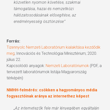
közvetlen nyomon követése, szakmai
támogatása, hazai és nemzetközi
hálózatosodásának elősegítése, az
eredményesség ösztönzése”
Forrás:
Tizennyolc Nemzeti Laboratórium kialakítása kezdődik
meg
; Innovációs és Technológiai Minisztérium; 2020.
július 22.
Kapcsolódó anyagok:
Nemzeti Laboratóriumok
(PDF, a
tervezett laboratóriumok listája Magyarország
térképén)
NMHH-felmérés: csökken a hagyományos média
fogyasztóinak aránya az internethez képest
„Az internetezők fele már lényegében egyáltalán