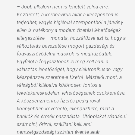
– Jobb alkalom nem is lehetett volna erre.
Köztudott, a koronavírus akár a készpénzen is
terjedhet, vagyis higiéniai szempontból a járvány
ellen is hatékony a modern fizetési lehetőségek
elterjesztése – mondta, hozzáfűzve azt is, hogy a
változtatás bevezetése mögött gazdasági és
fogyasztóvédelmi indokok is meghúzódtak.
Egyfelől a fogyasztónak is meg kell adni a
választás lehetőségét, hogy elektronikusan vagy
készpénzzel szeretne-e fizetni. Másfelől most, a
válságból kilábalva különösen fontos a
feketekereskedelem lehetőségeinek csökkentése.
A készpénzmentes fizetés pedig jóval
könnyebben követhető, ellenőrizhető, mint a
bankók és érmék használata. Utóbbiakat ráadásul
számolni, őrizni, szállítani kell, ami
nemzetgazdasági szinten évente akár