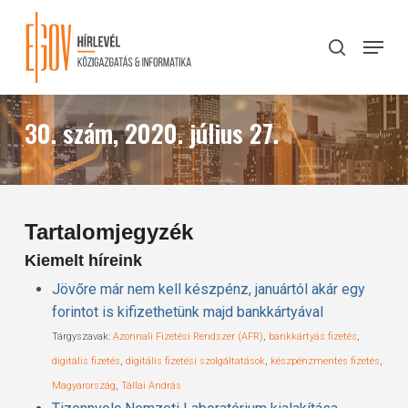
Skip
to
Menu
search
main
Close
content
Menu
30. szám, 2020. július 27.
Tartalomjegyzék
Kiemelt híreink
Jövőre már nem kell készpénz, januártól akár egy
forintot is kifizethetünk majd bankkártyával
Tárgyszavak:
Azonnali Fizetési Rendszer (AFR)
,
bankkártyás fizetés
,
digitális fizetés
,
digitális fizetési szolgáltatások
,
készpénzmentes fizetés
,
Magyarország
,
Tállai András