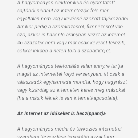
A hagyományos elektronikus és nyomtatott
sajtóból például az internetezők fele már
egyáltalán nem vagy kevéssé szokott tájékozódni.
Amikor pedig a szórakozásról, filmnézésről van
szó, akkor is hasonló arányban vezet az internet:
46 százalék nem vagy már csak keveset tévézik,
sokkal inkább a neten tölti a szabadidejét.
A hagyományos telefonálás valamennyire tartja
magát az internettel folyó versenyben: itt csak a
válaszadók egyharmada mondta, hogy nagyrészt
vagy kizárólag az interneten keres meg másokat
(ha a másik félnek is van internetkapcsolata).
Az internet az időseket is beszippantja
A hagyományos média és távközlés internettel
szembeni térvesztése leginkább azzal függ