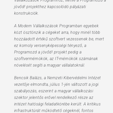
Vállalkozások Programhoz, illetve a Programozd a
jövőd! projekthez kapcsolódó pályázati
konstrukciók.
A Modern Vállalkozások Programban egyebek
közt ösztönzik a cégeket arra, hogy minél több
hozzáadott értékű szoftvert vezessenek be, mert
ez komoly versenyképességi tényező, a
Programozd a jövőd! projekt pedig a
szoftvermérnökök, az IT-mérnökök számának
növelését segíti a magyar vállalatoknál.
Bencsik Balázs, a Nemzeti Kibervédelmi Intézet
vezetője elmondta, július 1-jén változott a jogi
szabályozás, eszerint a magyar vállalkozási
szektor jelentős erővel rendelkező része az
intézet hatósági feladatkörébe került. A kritikus
infrastruktúrát működtető cégeknél, fontos