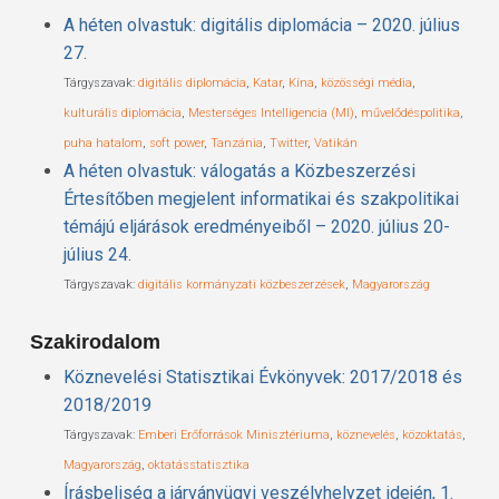
A héten olvastuk: digitális diplomácia – 2020. július
27.
Tárgyszavak:
digitális diplomácia
,
Katar
,
Kína
,
közösségi média
,
kulturális diplomácia
,
Mesterséges Intelligencia (MI)
,
művelődéspolitika
,
puha hatalom
,
soft power
,
Tanzánia
,
Twitter
,
Vatikán
A héten olvastuk: válogatás a Közbeszerzési
Értesítőben megjelent informatikai és szakpolitikai
témájú eljárások eredményeiből – 2020. július 20-
július 24.
Tárgyszavak:
digitális kormányzati közbeszerzések
,
Magyarország
Szakirodalom
Köznevelési Statisztikai Évkönyvek: 2017/2018 és
2018/2019
Tárgyszavak:
Emberi Erőforrások Minisztériuma
,
köznevelés
,
közoktatás
,
Magyarország
,
oktatásstatisztika
Írásbeliség a járványügyi veszélyhelyzet idején, 1.