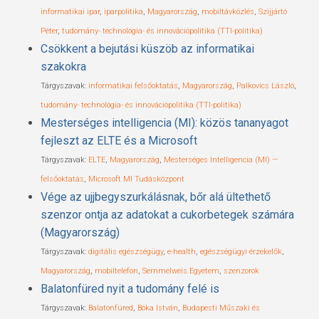
informatikai ipar
,
iparpolitika
,
Magyarország
,
mobiltávközlés
,
Szijjártó
Péter
,
tudomány- technológia- és innovációpolitika (TTI-politika)
Csökkent a bejutási küszöb az informatikai
szakokra
Tárgyszavak:
informatikai felsőoktatás
,
Magyarország
,
Palkovics László
,
tudomány- technológia- és innovációpolitika (TTI-politika)
Mesterséges intelligencia (MI): közös tananyagot
fejleszt az ELTE és a Microsoft
Tárgyszavak:
ELTE
,
Magyarország
,
Mesterséges Intelligencia (MI) —
felsőoktatás
,
Microsoft MI Tudásközpont
Vége az ujjbegyszurkálásnak, bőr alá ültethető
szenzor ontja az adatokat a cukorbetegek számára
(Magyarország)
Tárgyszavak:
digitális egészségügy
,
e-health
,
egészségügyi érzekelők
,
Magyarország
,
mobiltelefon
,
Semmelweis Egyetem
,
szenzorok
Balatonfüred nyit a tudomány felé is
Tárgyszavak:
Balatonfüred
,
Bóka István
,
Budapesti Műszaki és